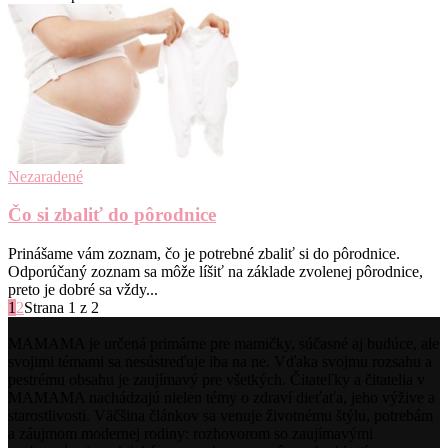
Nezaradené
Čo si zbaliť do pôrodnice
Prinášame vám zoznam, čo je potrebné zbaliť si do pôrodnice.
Odporúčaný zoznam sa môže líšiť na základe zvolenej pôrodnice,
preto je dobré sa vždy...
1
2
Strana 1 z 2
MAMAMA je určená primárne pre mamičky, súčasné aj budúce, ale
svojimi témami sa nesústreďuje iba na ne. Vďaka svojmu rozsahu a
pestrému obsahu je zaujímavý pre všetkých. Čitateľky a čitatelia v
MAMAMA nachádzajú nielen témy o zdraví dieťaťa, jeho výžive a
starostlivosti. Väčšina článkov sa venuje životnému štýlu, potrebám
a záujmom modernej rodiny: rozhovorom so zaujímavými