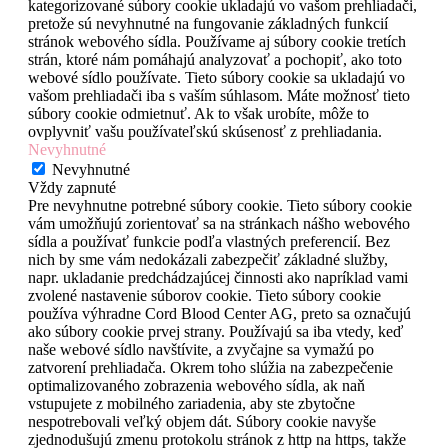
kategorizované súbory cookie ukladajú vo vašom prehliadači,
pretože sú nevyhnutné na fungovanie základných funkcií
stránok webového sídla. Používame aj súbory cookie tretích
strán, ktoré nám pomáhajú analyzovať a pochopiť, ako toto
webové sídlo používate. Tieto súbory cookie sa ukladajú vo
vašom prehliadači iba s vaším súhlasom. Máte možnosť tieto
súbory cookie odmietnuť. Ak to však urobíte, môže to
ovplyvniť vašu používateľskú skúsenosť z prehliadania.
Nevyhnutné
Nevyhnutné
Vždy zapnuté
Pre nevyhnutne potrebné súbory cookie. Tieto súbory cookie
vám umožňujú zorientovať sa na stránkach nášho webového
sídla a používať funkcie podľa vlastných preferencií. Bez
nich by sme vám nedokázali zabezpečiť základné služby,
napr. ukladanie predchádzajúcej činnosti ako napríklad vami
zvolené nastavenie súborov cookie. Tieto súbory cookie
používa výhradne Cord Blood Center AG, preto sa označujú
ako súbory cookie prvej strany. Používajú sa iba vtedy, keď
naše webové sídlo navštívite, a zvyčajne sa vymažú po
zatvorení prehliadača. Okrem toho slúžia na zabezpečenie
optimalizovaného zobrazenia webového sídla, ak naň
vstupujete z mobilného zariadenia, aby ste zbytočne
nespotrebovali veľký objem dát. Súbory cookie navyše
zjednodušujú zmenu protokolu stránok z http na https, takže