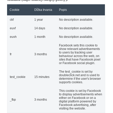
Cookie
Dĺžka trvania
Popis
ckf
1 year
No description available.
euvf
14 days
No description available.
euvh
1 month
No description available.
Facebook sets this cookie to
show relevant advertisements
to users by tracking user
fr
3 months
behaviour across the web, on
sites that have Facebook pixel
or Facebook social plugin.
The test_cookie is set by
doubleclick.net and is used to
test_cookie
15 minutes
determine if the user's browser
supports cookies.
This cookie is set by Facebook
to display advertisements when
either on Facebook or on a
_fbp
3 months
digital platform powered by
Facebook advertising, after
visiting the website.