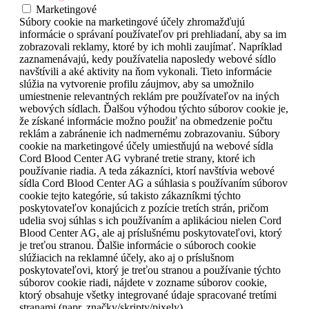
Marketingové
Súbory cookie na marketingové účely zhromažďujú
informácie o správaní používateľov pri prehliadaní, aby sa im
zobrazovali reklamy, ktoré by ich mohli zaujímať. Napríklad
zaznamenávajú, kedy používatelia naposledy webové sídlo
navštívili a aké aktivity na ňom vykonali. Tieto informácie
slúžia na vytvorenie profilu záujmov, aby sa umožnilo
umiestnenie relevantných reklám pre používateľov na iných
webových sídlach. Ďalšou výhodou týchto súborov cookie je,
že získané informácie možno použiť na obmedzenie počtu
reklám a zabránenie ich nadmernému zobrazovaniu. Súbory
cookie na marketingové účely umiestňujú na webové sídla
Cord Blood Center AG vybrané tretie strany, ktoré ich
používanie riadia. A teda zákazníci, ktorí navštívia webové
sídla Cord Blood Center AG a súhlasia s používaním súborov
cookie tejto kategórie, sú takisto zákazníkmi týchto
poskytovateľov konajúcich z pozície tretích strán, pričom
udelia svoj súhlas s ich používaním a aplikáciou nielen Cord
Blood Center AG, ale aj príslušnému poskytovateľovi, ktorý
je treťou stranou. Ďalšie informácie o súboroch cookie
slúžiacich na reklamné účely, ako aj o príslušnom
poskytovateľovi, ktorý je treťou stranou a používanie týchto
súborov cookie riadi, nájdete v zozname súborov cookie,
ktorý obsahuje všetky integrované údaje spracované tretími
stranami (napr. značky/skripty/pixely).