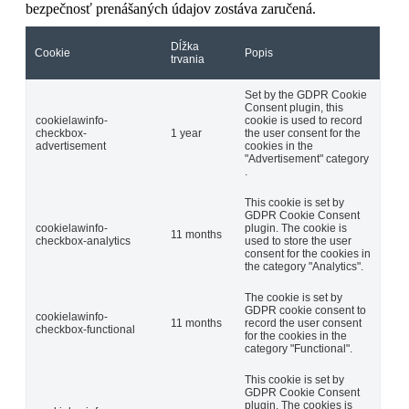
bezpečnosť prenášaných údajov zostáva zaručená.
Dĺžka
Cookie
Popis
trvania
Set by the GDPR Cookie
Consent plugin, this
cookielawinfo-
cookie is used to record
checkbox-
1 year
the user consent for the
advertisement
cookies in the
"Advertisement" category
.
This cookie is set by
GDPR Cookie Consent
cookielawinfo-
plugin. The cookie is
11 months
checkbox-analytics
used to store the user
consent for the cookies in
the category "Analytics".
The cookie is set by
GDPR cookie consent to
cookielawinfo-
11 months
record the user consent
checkbox-functional
for the cookies in the
category "Functional".
This cookie is set by
GDPR Cookie Consent
plugin. The cookies is