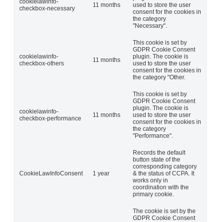
cookielawinfo-
11 months
used to store the user
checkbox-necessary
consent for the cookies in
the category
"Necessary".
This cookie is set by
GDPR Cookie Consent
cookielawinfo-
plugin. The cookie is
11 months
checkbox-others
used to store the user
consent for the cookies in
the category "Other.
This cookie is set by
GDPR Cookie Consent
plugin. The cookie is
cookielawinfo-
11 months
used to store the user
checkbox-performance
consent for the cookies in
the category
"Performance".
Records the default
button state of the
corresponding category
CookieLawInfoConsent
1 year
& the status of CCPA. It
works only in
coordination with the
primary cookie.
The cookie is set by the
GDPR Cookie Consent