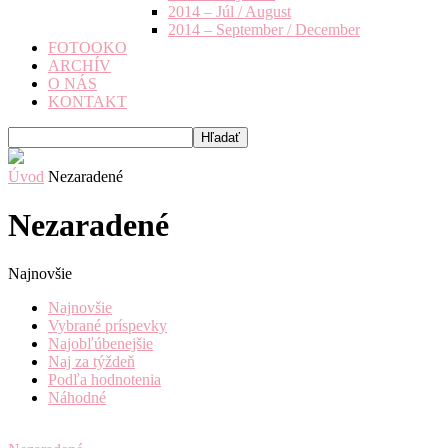
2014 – Júl / August
2014 – September / December
FOTOOKO
ARCHÍV
O NÁS
KONTAKT
Úvod
Nezaradené
Nezaradené
Najnovšie
Najnovšie
Vybrané príspevky
Najobľúbenejšie
Naj za týždeň
Podľa hodnotenia
Náhodné