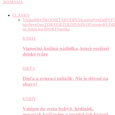
MAMAMA
ČLÁNKY
Všetko
BRUŠKO
DIEŤA
RODINA
Kariéra
Prehľad
PSY
návšteve
Otec
ZDRAVIE
ŽIJE
DIVADLO
Fotooko
HUDB
na dobrú noc
ŠPORT
Vareška
KNIHY
Vianočná knižná nádielka, ktorá rozžiari
detské tváre
DIEŤA
Dieťa a zvierací miláčik: Nie je dôvod na
obavy!
KNIHY
Vstúpte do sveta bohýň, hrdiniek,
mocných kráľovien a mystických bytostí