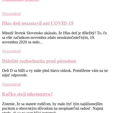
Nezaradené
Hlas detí nezastavil ani COVID-19
Minulý štvrtok Slovensko ukázalo, že Hlas detí je dôležitý! To, čo
sa ešte začiatkom novembra zdalo neuskutočniteľným, 19.
novembra 2020 sa stalo...
Nezaradené
Dôležité rozhodnutia pred pôrodom
Deň D sa blíži a vy máte plnú hlavu otázok. Pomôžeme vám na ne
nájsť odpovede.
Nezaradené
Koľko stojí tehotenstvo?
Zistenie, že sa stanete rodičom, by malo byť tým najúžasnejším
pocitom a obrovským dôvodom na neopísateľnú radosť. Najmä
vtedy, ak sa na svet hlási potomok,...