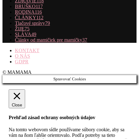
ZDRAVIE
118
BRUŠKO
117
RODINA
116
ČLÁNKY
112
Tlačové správy
79
ŽIJE
75
SLÁVA
49
Články od mamičiek pre mamičky
37
KONTAKT
O NÁS
GDPR
© MAMAMA
Spravovať Cookies
Close
Prehľad zásad ochrany osobných údajov
Na tomto webovom sídle používame súbory cookie, aby sa
vám na ňom ľahšie orientovalo. Podľa potreby sa tieto