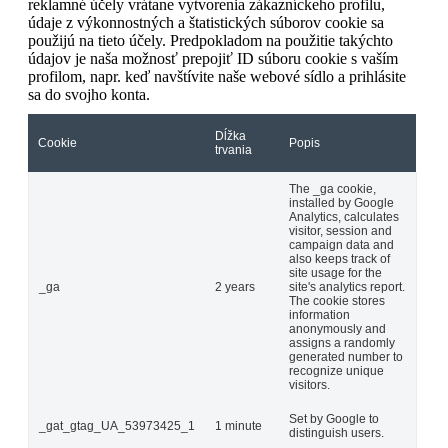
reklamné účely vrátane vytvorenia zákazníckeho profilu,
údaje z výkonnostných a štatistických súborov cookie sa
použijú na tieto účely. Predpokladom na použitie takýchto
údajov je naša možnosť prepojiť ID súboru cookie s vaším
profilom, napr. keď navštívite naše webové sídlo a prihlásite
sa do svojho konta.
Dĺžka
Cookie
Popis
trvania
The _ga cookie,
installed by Google
Analytics, calculates
visitor, session and
campaign data and
also keeps track of
site usage for the
_ga
2 years
site's analytics report.
The cookie stores
information
anonymously and
assigns a randomly
generated number to
recognize unique
visitors.
Set by Google to
_gat_gtag_UA_53973425_1
1 minute
distinguish users.