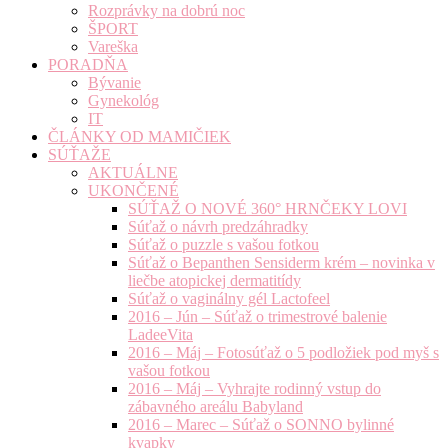
Rozprávky na dobrú noc
ŠPORT
Vareška
PORADŇA
Bývanie
Gynekológ
IT
ČLÁNKY OD MAMIČIEK
SÚŤAŽE
AKTUÁLNE
UKONČENÉ
SÚŤAŽ O NOVÉ 360° HRNČEKY LOVI
Súťaž o návrh predzáhradky
Súťaž o puzzle s vašou fotkou
Súťaž o Bepanthen Sensiderm krém – novinka v
liečbe atopickej dermatitídy
Súťaž o vaginálny gél Lactofeel
2016 – Jún – Súťaž o trimestrové balenie
LadeeVita
2016 – Máj – Fotosúťaž o 5 podložiek pod myš s
vašou fotkou
2016 – Máj – Vyhrajte rodinný vstup do
zábavného areálu Babyland
2016 – Marec – Súťaž o SONNO bylinné
kvapky