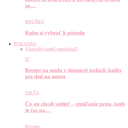
zo…
BRUŠKO
Koho si vybrať k pôrodu
PORADŇA
Všetko
Bývanie
Gynekológ
IT
IT
Recept na nudu v domácej izolácii: knihy
pre deti na mieru
DIEŤA
Čo ste chceli vedieť – cmúľanie prsta, kedy
je čas na…
Bývanie