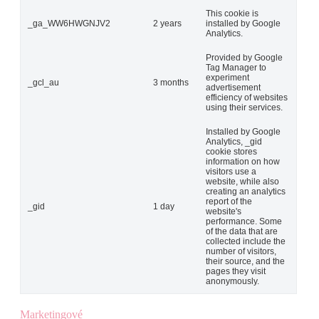
This cookie is
_ga_WW6HWGNJV2
2 years
installed by Google
Analytics.
Provided by Google
Tag Manager to
experiment
_gcl_au
3 months
advertisement
efficiency of websites
using their services.
Installed by Google
Analytics, _gid
cookie stores
information on how
visitors use a
website, while also
creating an analytics
report of the
_gid
1 day
website's
performance. Some
of the data that are
collected include the
number of visitors,
their source, and the
pages they visit
anonymously.
Marketingové