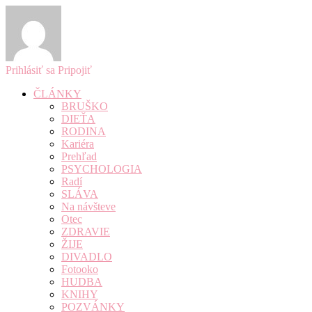
Prihlásiť sa
Pripojiť
ČLÁNKY
BRUŠKO
DIEŤA
RODINA
Kariéra
Prehľad
PSYCHOLOGIA
Radí
SLÁVA
Na návšteve
Otec
ZDRAVIE
ŽIJE
DIVADLO
Fotooko
HUDBA
KNIHY
POZVÁNKY