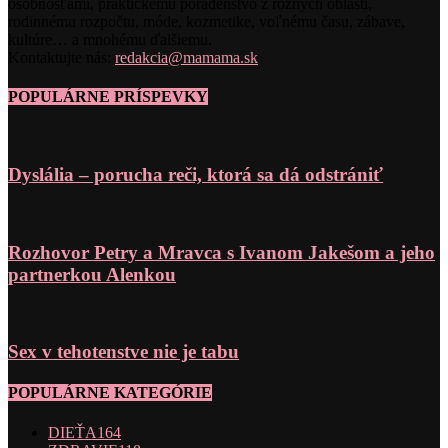
osobnosťami, praktickému poradenstvo z rôznych oblastí,
rodinnému rozpočtu, móde, kozmetike, voľnému času, zábave,
kultúre… a mnohému ďalšiemu.
Kontaktujte nás:
redakcia@mamama.sk
POPULÁRNE PRÍSPEVKY
Dyslália – porucha reči, ktorá sa dá odstrániť
Rozhovor Petry a Mravca s Ivanom Jakešom a jeho
partnerkou Alenkou
Sex v tehotenstve nie je tabu
POPULÁRNE KATEGÓRIE
DIEŤA
164