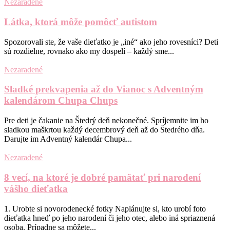
Nezaradené
Látka, ktorá môže pomôcť autistom
Spozorovali ste, že vaše dieťatko je „iné“ ako jeho rovesníci? Deti
sú rozdielne, rovnako ako my dospelí – každý sme...
Nezaradené
Sladké prekvapenia až do Vianoc s Adventným
kalendárom Chupa Chups
Pre deti je čakanie na Štedrý deň nekonečné. Spríjemnite im ho
sladkou maškrtou každý decembrový deň až do Štedrého dňa.
Darujte im Adventný kalendár Chupa...
Nezaradené
8 vecí, na ktoré je dobré pamätať pri narodení
vášho dieťatka
1. Urobte si novorodenecké fotky Naplánujte si, kto urobí foto
dieťatka hneď po jeho narodení či jeho otec, alebo iná spriaznená
osoba. Prípadne sa môžete...