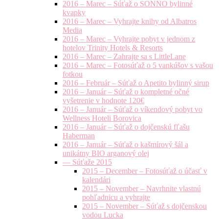
2016 – Marec – Súťaž o SONNO bylinné
kvapky
2016 – Marec – Vyhrajte knihy od Albatros
Media
2016 – Marec – Vyhrajte pobyt v jednom z
hotelov Trinity Hotels & Resorts
2016 – Marec – Zahrajte sa s LittleLane
2016 – Marec – Fotosúťaž o 5 vankúšov s vašou
fotkou
2016 – Február – Súťaž o Apetito bylinný sirup
2016 – Január – Súťaž o kompletné očné
vyšetrenie v hodnote 120€
2016 – Január – Súťaž o víkendový pobyt vo
Wellness Hoteli Borovica
2016 – Január – Súťaž o dojčenskú fľašu
Haberman
2016 – Január – Súťaž o kašmírový šál a
unikátny BIO arganový olej
— Súťaže 2015
2015 – December – Fotosúťaž o účasť v
kalendári
2015 – November – Navrhnite vlastnú
pohľadnicu a vyhrajte
2015 – November – Súťaž s dojčenskou
vodou Lucka