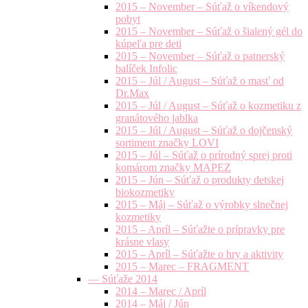
2015 – November – Súťaž o víkendový
pobyt
2015 – November – Súťaž o šialený gél do
kúpeľa pre deti
2015 – November – Súťaž o patnerský
balíček Infolic
2015 – Júl / August – Súťaž o masť od
Dr.Max
2015 – Júl / August – Súťaž o kozmetiku z
granátového jablka
2015 – Júl / August – Súťaž o dojčenský
sortiment značky LOVI
2015 – Júl – Súťaž o prírodný sprej proti
komárom značky MAPEZ
2015 – Jún – Súťaž o produkty detskej
biokozmetiky
2015 – Máj – Súťaž o výrobky slnečnej
kozmetiky
2015 – Apríl – Súťažte o prípravky pre
krásne vlasy
2015 – Apríl – Súťažte o hry a aktivity
2015 – Marec – FRAGMENT
— Súťaže 2014
2014 – Marec / Apríl
2014 – Máj / Jún