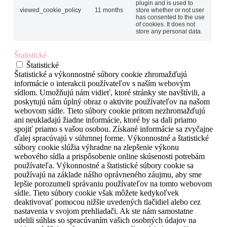
plugin and is used to
viewed_cookie_policy
11 months
store whether or not user
has consented to the use
of cookies. It does not
store any personal data.
Štatistické
Štatistické
Štatistické a výkonnostné súbory cookie zhromažďujú
informácie o interakcii používateľov s naším webovým
sídlom. Umožňujú nám vidieť, ktoré stránky ste navštívili, a
poskytujú nám úplný obraz o aktivite používateľov na našom
webovom sídle. Tieto súbory cookie pritom nezhromažďujú
ani neukladajú žiadne informácie, ktoré by sa dali priamo
spojiť priamo s vašou osobou. Získané informácie sa zvyčajne
ďalej spracúvajú v súhrnnej forme. Výkonnostné a štatistické
súbory cookie slúžia výhradne na zlepšenie výkonu
webového sídla a prispôsobenie online skúsenosti potrebám
používateľa. Výkonnostné a štatistické súbory cookie sa
používajú na základe nášho oprávneného záujmu, aby sme
lepšie porozumeli správaniu používateľov na tomto webovom
sídle. Tieto súbory cookie však môžete kedykoľvek
deaktivovať pomocou nižšie uvedených tlačidiel alebo cez
nastavenia v svojom prehliadači. Ak ste nám samostatne
udelili súhlas so spracúvaním vašich osobných údajov na