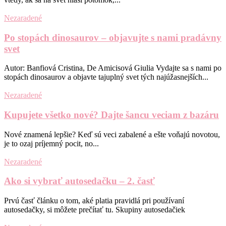
Nezaradené
Po stopách dinosaurov – objavujte s nami pradávny
svet
Autor: Banfiová Cristina, De Amicisová Giulia Vydajte sa s nami po
stopách dinosaurov a objavte tajuplný svet tých najúžasnejších...
Nezaradené
Kupujete všetko nové? Dajte šancu veciam z bazáru
Nové znamená lepšie? Keď sú veci zabalené a ešte voňajú novotou,
je to ozaj príjemný pocit, no...
Nezaradené
Ako si vybrať autosedačku – 2. časť
Prvú časť článku o tom, aké platia pravidlá pri používaní
autosedačky, si môžete prečítať tu. Skupiny autosedačiek