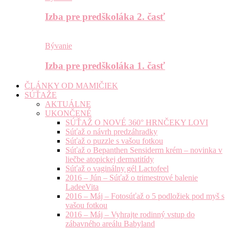
Izba pre predškoláka 2. časť
Bývanie
Izba pre predškoláka 1. časť
ČLÁNKY OD MAMIČIEK
SÚŤAŽE
AKTUÁLNE
UKONČENÉ
SÚŤAŽ O NOVÉ 360° HRNČEKY LOVI
Súťaž o návrh predzáhradky
Súťaž o puzzle s vašou fotkou
Súťaž o Bepanthen Sensiderm krém – novinka v
liečbe atopickej dermatitídy
Súťaž o vaginálny gél Lactofeel
2016 – Jún – Súťaž o trimestrové balenie
LadeeVita
2016 – Máj – Fotosúťaž o 5 podložiek pod myš s
vašou fotkou
2016 – Máj – Vyhrajte rodinný vstup do
zábavného areálu Babyland