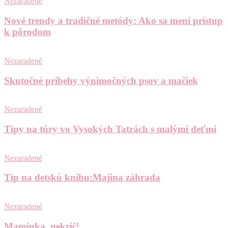
Nezaradené
Nové trendy a tradičné metódy: Ako sa mení prístup
k pôrodom
Nezaradené
Skutočné príbehy výnimočných psov a mačiek
Nezaradené
Tipy na túry vo Vysokých Tatrách s malými deťmi
Nezaradené
Tip na detskú knihu:Majina záhrada
Nezaradené
Maminka, nekrič!