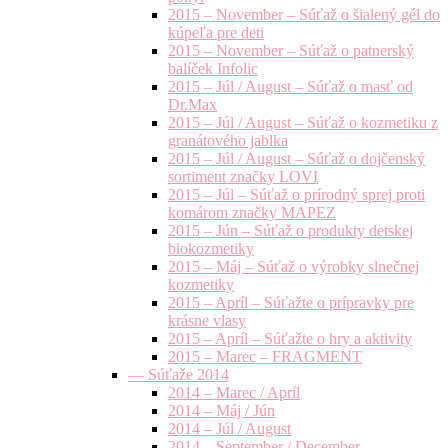
2015 – November – Súťaž o šialený gél do
kúpeľa pre deti
2015 – November – Súťaž o patnerský
balíček Infolic
2015 – Júl / August – Súťaž o masť od
Dr.Max
2015 – Júl / August – Súťaž o kozmetiku z
granátového jablka
2015 – Júl / August – Súťaž o dojčenský
sortiment značky LOVI
2015 – Júl – Súťaž o prírodný sprej proti
komárom značky MAPEZ
2015 – Jún – Súťaž o produkty detskej
biokozmetiky
2015 – Máj – Súťaž o výrobky slnečnej
kozmetiky
2015 – Apríl – Súťažte o prípravky pre
krásne vlasy
2015 – Apríl – Súťažte o hry a aktivity
2015 – Marec – FRAGMENT
— Súťaže 2014
2014 – Marec / Apríl
2014 – Máj / Jún
2014 – Júl / August
2014 – September / December