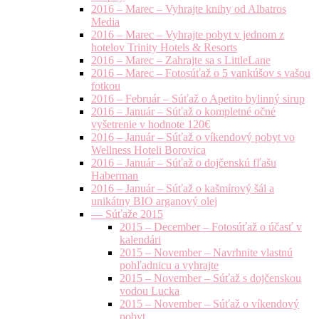
2016 – Marec – Vyhrajte knihy od Albatros
Media
2016 – Marec – Vyhrajte pobyt v jednom z
hotelov Trinity Hotels & Resorts
2016 – Marec – Zahrajte sa s LittleLane
2016 – Marec – Fotosúťaž o 5 vankúšov s vašou
fotkou
2016 – Február – Súťaž o Apetito bylinný sirup
2016 – Január – Súťaž o kompletné očné
vyšetrenie v hodnote 120€
2016 – Január – Súťaž o víkendový pobyt vo
Wellness Hoteli Borovica
2016 – Január – Súťaž o dojčenskú fľašu
Haberman
2016 – Január – Súťaž o kašmírový šál a
unikátny BIO arganový olej
— Súťaže 2015
2015 – December – Fotosúťaž o účasť v
kalendári
2015 – November – Navrhnite vlastnú
pohľadnicu a vyhrajte
2015 – November – Súťaž s dojčenskou
vodou Lucka
2015 – November – Súťaž o víkendový
pobyt