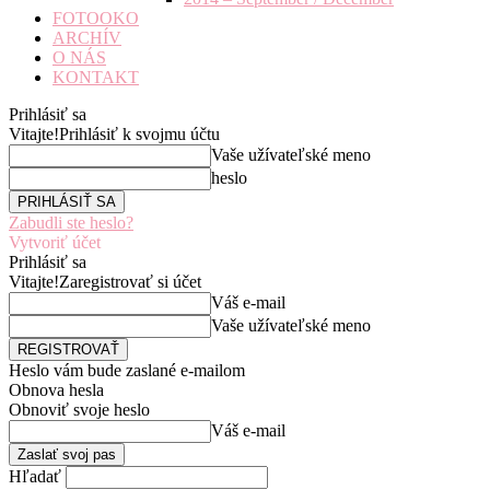
FOTOOKO
ARCHÍV
O NÁS
KONTAKT
Prihlásiť sa
Vitajte!
Prihlásiť k svojmu účtu
Vaše užívateľské meno
heslo
Zabudli ste heslo?
Vytvoriť účet
Prihlásiť sa
Vitajte!
Zaregistrovať si účet
Váš e-mail
Vaše užívateľské meno
Heslo vám bude zaslané e-mailom
Obnova hesla
Obnoviť svoje heslo
Váš e-mail
Hľadať