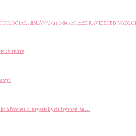
CHOLOGIA
Radí
SLÁVA
Na návšteve
Otec
ZDRAVIE
ŽIJE
DIVADLO
tské tváre
bavy!
 kráľovien a mystických bytostí zo…