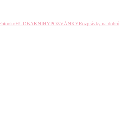
Fotooko
HUDBA
KNIHY
POZVÁNKY
Rozprávky na dobrú