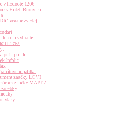
ie v hodnote 120€
ness Hoteli Borovica
an
 BIO arganový olej
endári
dnicu a vyhrajte
dou Lucka
yt
úpeľa pre deti
k Infolic
Max
granátového jablka
ortiment značky LOVI
i komárom značky MAPEZ
kozmetiky
zmetiky
ne vlasy