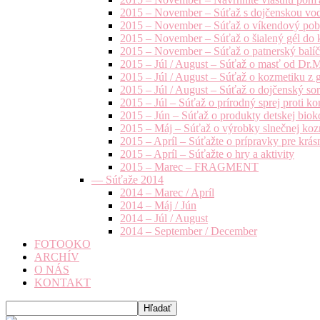
2015 – November – Súťaž s dojčenskou vo
2015 – November – Súťaž o víkendový pob
2015 – November – Súťaž o šialený gél do k
2015 – November – Súťaž o patnerský balíče
2015 – Júl / August – Súťaž o masť od Dr.
2015 – Júl / August – Súťaž o kozmetiku z 
2015 – Júl / August – Súťaž o dojčenský s
2015 – Júl – Súťaž o prírodný sprej prot
2015 – Jún – Súťaž o produkty detskej bio
2015 – Máj – Súťaž o výrobky slnečnej ko
2015 – Apríl – Súťažte o prípravky pre krás
2015 – Apríl – Súťažte o hry a aktivity
2015 – Marec – FRAGMENT
— Súťaže 2014
2014 – Marec / Apríl
2014 – Máj / Jún
2014 – Júl / August
2014 – September / December
FOTOOKO
ARCHÍV
O NÁS
KONTAKT