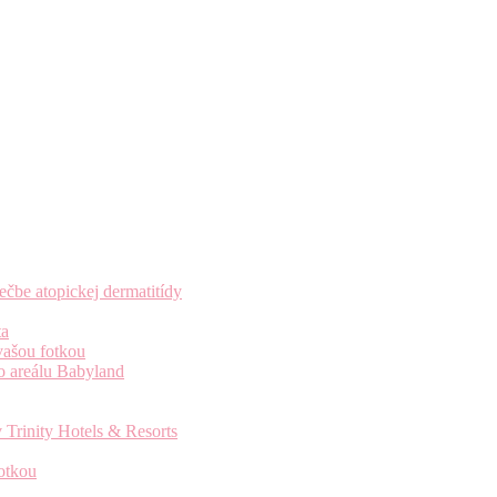
čbe atopickej dermatitídy
ta
vašou fotkou
o areálu Babyland
 Trinity Hotels & Resorts
otkou