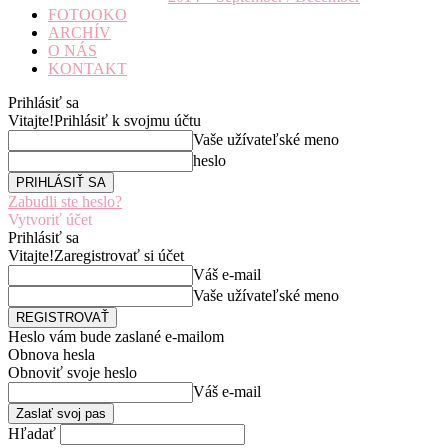
FOTOOKO
ARCHÍV
O NÁS
KONTAKT
Prihlásiť sa
Vitajte!
Prihlásiť k svojmu účtu
Vaše užívateľské meno
heslo
Zabudli ste heslo?
Vytvoriť účet
Prihlásiť sa
Vitajte!
Zaregistrovať si účet
Váš e-mail
Vaše užívateľské meno
Heslo vám bude zaslané e-mailom
Obnova hesla
Obnoviť svoje heslo
Váš e-mail
Hľadať