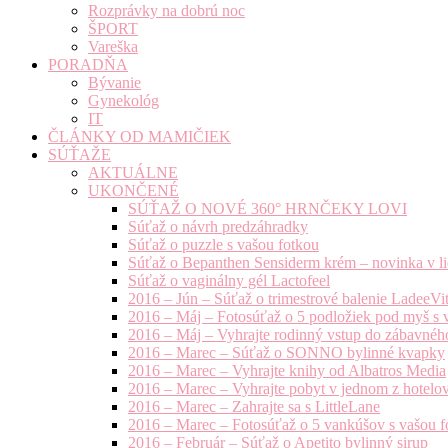
Rozprávky na dobrú noc
ŠPORT
Vareška
PORADŇA
Bývanie
Gynekológ
IT
ČLÁNKY OD MAMIČIEK
SÚŤAŽE
AKTUÁLNE
UKONČENÉ
SÚŤAŽ O NOVÉ 360° HRNČEKY LOVI
Súťaž o návrh predzáhradky
Súťaž o puzzle s vašou fotkou
Súťaž o Bepanthen Sensiderm krém – novinka v lie
Súťaž o vaginálny gél Lactofeel
2016 – Jún – Súťaž o trimestrové balenie LadeeVi
2016 – Máj – Fotosúťaž o 5 podložiek pod myš s 
2016 – Máj – Vyhrajte rodinný vstup do zábavnéh
2016 – Marec – Súťaž o SONNO bylinné kvapky
2016 – Marec – Vyhrajte knihy od Albatros Media
2016 – Marec – Vyhrajte pobyt v jednom z hotelov
2016 – Marec – Zahrajte sa s LittleLane
2016 – Marec – Fotosúťaž o 5 vankúšov s vašou f
2016 – Február – Súťaž o Apetito bylinný sirup