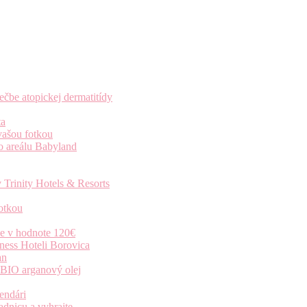
čbe atopickej dermatitídy
ta
vašou fotkou
o areálu Babyland
 Trinity Hotels & Resorts
otkou
ie v hodnote 120€
ness Hoteli Borovica
an
 BIO arganový olej
endári
dnicu a vyhrajte