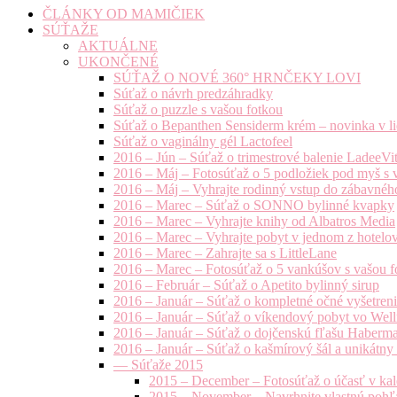
ČLÁNKY OD MAMIČIEK
SÚŤAŽE
AKTUÁLNE
UKONČENÉ
SÚŤAŽ O NOVÉ 360° HRNČEKY LOVI
Súťaž o návrh predzáhradky
Súťaž o puzzle s vašou fotkou
Súťaž o Bepanthen Sensiderm krém – novinka v lie
Súťaž o vaginálny gél Lactofeel
2016 – Jún – Súťaž o trimestrové balenie LadeeVi
2016 – Máj – Fotosúťaž o 5 podložiek pod myš s 
2016 – Máj – Vyhrajte rodinný vstup do zábavnéh
2016 – Marec – Súťaž o SONNO bylinné kvapky
2016 – Marec – Vyhrajte knihy od Albatros Media
2016 – Marec – Vyhrajte pobyt v jednom z hotelov
2016 – Marec – Zahrajte sa s LittleLane
2016 – Marec – Fotosúťaž o 5 vankúšov s vašou f
2016 – Február – Súťaž o Apetito bylinný sirup
2016 – Január – Súťaž o kompletné očné vyšetren
2016 – Január – Súťaž o víkendový pobyt vo Well
2016 – Január – Súťaž o dojčenskú fľašu Haberm
2016 – Január – Súťaž o kašmírový šál a unikátny
— Súťaže 2015
2015 – December – Fotosúťaž o účasť v kal
2015 – November – Navrhnite vlastnú pohľa