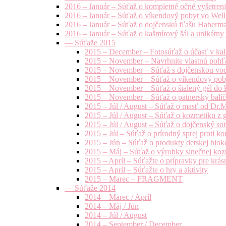
2016 – Január – Súťaž o kompletné očné vyšetren
2016 – Január – Súťaž o víkendový pobyt vo Well
2016 – Január – Súťaž o dojčenskú fľašu Haberm
2016 – Január – Súťaž o kašmírový šál a unikátny
— Súťaže 2015
2015 – December – Fotosúťaž o účasť v kal
2015 – November – Navrhnite vlastnú pohľa
2015 – November – Súťaž s dojčenskou vo
2015 – November – Súťaž o víkendový pob
2015 – November – Súťaž o šialený gél do k
2015 – November – Súťaž o patnerský balíče
2015 – Júl / August – Súťaž o masť od Dr.
2015 – Júl / August – Súťaž o kozmetiku z 
2015 – Júl / August – Súťaž o dojčenský s
2015 – Júl – Súťaž o prírodný sprej prot
2015 – Jún – Súťaž o produkty detskej bio
2015 – Máj – Súťaž o výrobky slnečnej ko
2015 – Apríl – Súťažte o prípravky pre krás
2015 – Apríl – Súťažte o hry a aktivity
2015 – Marec – FRAGMENT
— Súťaže 2014
2014 – Marec / Apríl
2014 – Máj / Jún
2014 – Júl / August
2014 – September / December