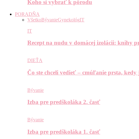
Koho si vybrať k pôrodu
PORADŇA
Všetko
Bývanie
Gynekológ
IT
IT
Recept na nudu v domácej izolácii: knihy pr
DIEŤA
Čo ste chceli vedieť – cmúľanie prsta, kedy
Bývanie
Izba pre predškoláka 2. časť
Bývanie
Izba pre predškoláka 1. časť