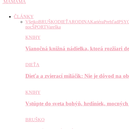
MAMAMA
ČLÁNKY
Všetko
BRUŠKO
DIEŤA
RODINA
Kariéra
Prehľad
PSY
noc
ŠPORT
Vareška
KNIHY
Vianočná knižná nádielka, ktorá rozžiari de
DIEŤA
Dieťa a zvierací miláčik: Nie je dôvod na o
KNIHY
Vstúpte do sveta bohýň, hrdiniek, mocných
BRUŠKO