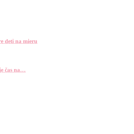
e deti na mieru
 je čas na…