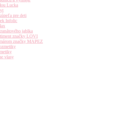
dou Lucka
yt
úpeľa pre deti
k Infolic
Max
granátového jablka
ortiment značky LOVI
i komárom značky MAPEZ
kozmetiky
zmetiky
ne vlasy