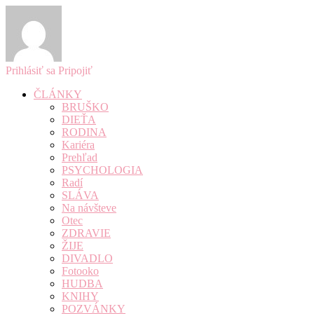
Prihlásiť sa
Pripojiť
ČLÁNKY
BRUŠKO
DIEŤA
RODINA
Kariéra
Prehľad
PSYCHOLOGIA
Radí
SLÁVA
Na návšteve
Otec
ZDRAVIE
ŽIJE
DIVADLO
Fotooko
HUDBA
KNIHY
POZVÁNKY