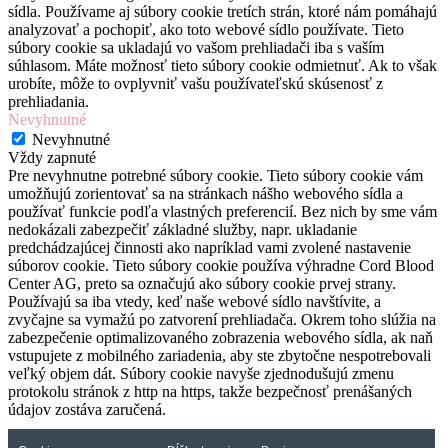
sídla. Používame aj súbory cookie tretích strán, ktoré nám pomáhajú
analyzovať a pochopiť, ako toto webové sídlo používate. Tieto
súbory cookie sa ukladajú vo vašom prehliadači iba s vaším
súhlasom. Máte možnosť tieto súbory cookie odmietnuť. Ak to však
urobíte, môže to ovplyvniť vašu používateľskú skúsenosť z
prehliadania.
Nevyhnutné
Nevyhnutné
Vždy zapnuté
Pre nevyhnutne potrebné súbory cookie. Tieto súbory cookie vám
umožňujú zorientovať sa na stránkach nášho webového sídla a
používať funkcie podľa vlastných preferencií. Bez nich by sme vám
nedokázali zabezpečiť základné služby, napr. ukladanie
predchádzajúcej činnosti ako napríklad vami zvolené nastavenie
súborov cookie. Tieto súbory cookie používa výhradne Cord Blood
Center AG, preto sa označujú ako súbory cookie prvej strany.
Používajú sa iba vtedy, keď naše webové sídlo navštívite, a
zvyčajne sa vymažú po zatvorení prehliadača. Okrem toho slúžia na
zabezpečenie optimalizovaného zobrazenia webového sídla, ak naň
vstupujete z mobilného zariadenia, aby ste zbytočne nespotrebovali
veľký objem dát. Súbory cookie navyše zjednodušujú zmenu
protokolu stránok z http na https, takže bezpečnosť prenášaných
údajov zostáva zaručená.