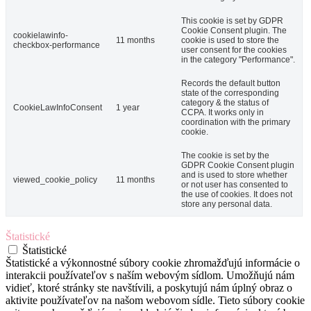
This cookie is set by GDPR
Cookie Consent plugin. The
cookielawinfo-
11 months
cookie is used to store the
checkbox-performance
user consent for the cookies
in the category "Performance".
Records the default button
state of the corresponding
category & the status of
CookieLawInfoConsent
1 year
CCPA. It works only in
coordination with the primary
cookie.
The cookie is set by the
GDPR Cookie Consent plugin
and is used to store whether
viewed_cookie_policy
11 months
or not user has consented to
the use of cookies. It does not
store any personal data.
Štatistické
Štatistické
Štatistické a výkonnostné súbory cookie zhromažďujú informácie o
interakcii používateľov s naším webovým sídlom. Umožňujú nám
vidieť, ktoré stránky ste navštívili, a poskytujú nám úplný obraz o
aktivite používateľov na našom webovom sídle. Tieto súbory cookie