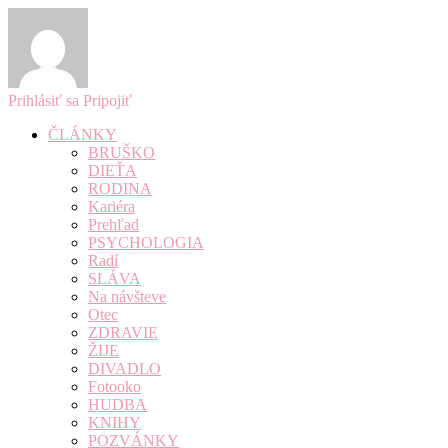
Prihlásiť sa
Pripojiť
ČLÁNKY
BRUŠKO
DIEŤA
RODINA
Kariéra
Prehľad
PSYCHOLOGIA
Radí
SLÁVA
Na návšteve
Otec
ZDRAVIE
ŽIJE
DIVADLO
Fotooko
HUDBA
KNIHY
POZVÁNKY