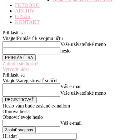
FOTOOKO
ARCHÍV
O NÁS
KONTAKT
Prihlásiť sa
Vitajte!
Prihlásiť k svojmu účtu
Vaše užívateľské meno
heslo
Zabudli ste heslo?
Vytvoriť účet
Prihlásiť sa
Vitajte!
Zaregistrovať si účet
Váš e-mail
Vaše užívateľské meno
Heslo vám bude zaslané e-mailom
Obnova hesla
Obnoviť svoje heslo
Váš e-mail
Hľadať