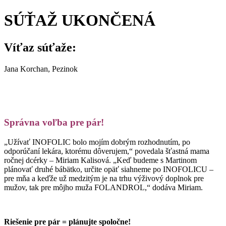
SÚŤAŽ UKONČENÁ
Víťaz súťaže:
Jana Korchan, Pezinok
Správna voľba pre pár!
„Užívať INOFOLIC bolo mojím dobrým rozhodnutím, po
odporúčaní lekára, ktorému dôverujem,“ povedala šťastná mama
ročnej dcérky – Miriam Kalisová. „Keď budeme s Martinom
plánovať druhé bábätko, určite opäť siahneme po INOFOLICU –
pre mňa a keďže už medzitým je na trhu výživový doplnok pre
mužov, tak pre môjho muža FOLANDROL,“ dodáva Miriam.
Riešenie pre pár = plánujte spoločne!