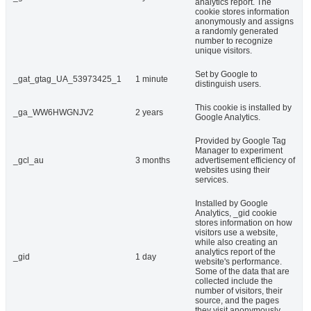
analytics report. The
cookie stores information
anonymously and assigns
a randomly generated
number to recognize
unique visitors.
Set by Google to
_gat_gtag_UA_53973425_1
1 minute
distinguish users.
This cookie is installed by
_ga_WW6HWGNJV2
2 years
Google Analytics.
Provided by Google Tag
Manager to experiment
_gcl_au
3 months
advertisement efficiency of
websites using their
services.
Installed by Google
Analytics, _gid cookie
stores information on how
visitors use a website,
while also creating an
analytics report of the
_gid
1 day
website's performance.
Some of the data that are
collected include the
number of visitors, their
source, and the pages
they visit anonymously.