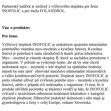
Partnerský balíček je zložený z výživového doplnku pre ženu
INOFOLIC a pre muža FOLANDROL.
Viac o produkte:
Pre ženu:
Výživový doplnok INOFOLIC je unikátnym spojením mimoriadne
potrebného vitamínu myo-inozitolu a kyseliny listovej. Kyselina
listová je potrebná k rastu zárodočných tkanív počas tehotenstva.
Myo – inozitol je vitamín skupiny B, ktorý sa nachádza prirodzene v
organizme. V prírode sa vyskytuje hojne, ale ak by sme chceli
nedostatok myo – inozitolu v tele doplniť na optimálne hodnoty,
museli by sme zjesť obrovské množstvo mimoriadne rôznorodých
a ťažko kombinovateľných potravín. Doplnok stravy INOFOLIC je
preto vhodné užívať pri zvýšenej potrebe myo – inozitolu a kyseliny
listovej, alebo v prípade ich nedostatku v organizme. O tom, že si
produkt obľúbili pacientky aj lekárnici svedčí aj fakt, že INOFOLIC
zvíťazil v nezávislom odbornom hodnotení lekárnikov v kategórii
zlepšenie plodnosti.
Dlhoročné praktické skúsenosti s ním majú aj
gynekológovia a ženy v celej Európe, vrátane Slovenska.