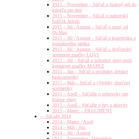
2015 – November – Súťaž o šialený gél do
kúpeľa pre deti
2015 – November – Súťaž o patnerský
balíček Infolic
2015 – Júl / August – Súťaž o masť od
Dr.Max
2015 – Júl / August – Súťaž o kozmetiku z
granátového jablka
2015 – Júl / August – Súťaž o dojčenský
sortiment značky LOVI
2015 – Júl – Súťaž o prírodný sprej proti
komárom značky MAPEZ
2015 – Jún – Súťaž o produkty detskej
biokozmetiky
2015 – Máj – Súťaž o výrobky slnečnej
kozmetiky
2015 – Apríl – Súťažte o prípravky pre
krásne vlasy
2015 – Apríl – Súťažte o hry a aktivity
2015 – Marec – FRAGMENT
— Súťaže 2014
2014 – Marec / Apríl
2014 – Máj / Jún
2014 – Júl / August
2014 – September / December