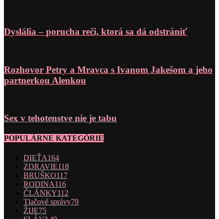
Dyslália – porucha reči, ktorá sa dá odstrániť
Rozhovor Petry a Mravca s Ivanom Jakešom a jeho
partnerkou Alenkou
Sex v tehotenstve nie je tabu
POPULÁRNE KATEGÓRIE
DIEŤA
164
ZDRAVIE
118
BRUŠKO
117
RODINA
116
ČLÁNKY
112
Tlačové správy
79
ŽIJE
75