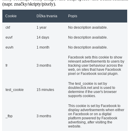
(napr. značky/skripty/pixely).
Cookie
Dĺžka trvania
Popis
ckf
1 year
No description available.
euvf
14 days
No description available.
euvh
1 month
No description available.
Facebook sets this cookie to show
relevant advertisements to users by
fr
3 months
tracking user behaviour across the
web, on sites that have Facebook
pixel or Facebook social plugin.
The test_cookie is set by
doubleclick.net and is used to
test_cookie
15 minutes
determine if the user's browser
supports cookies.
This cookie is set by Facebook to
display advertisements when either
on Facebook or on a digital
_fbp
3 months
platform powered by Facebook
advertising, after visiting the
website.