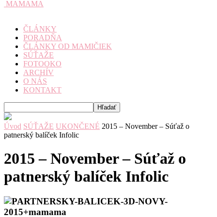
MAMAMA
ČLÁNKY
PORADŇA
ČLÁNKY OD MAMIČIEK
SÚŤAŽE
FOTOOKO
ARCHÍV
O NÁS
KONTAKT
Úvod
SÚŤAŽE
UKONČENÉ
2015 – November – Súťaž o
patnerský balíček Infolic
2015 – November – Súťaž o
patnerský balíček Infolic