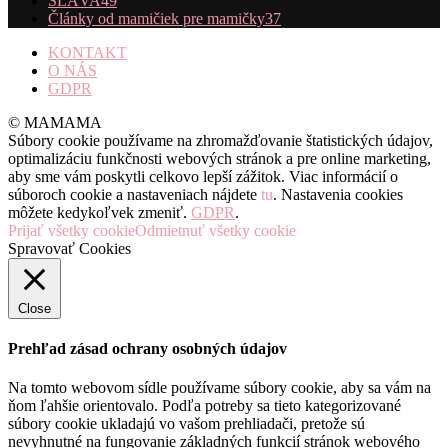
SLÁVA
49
Články od mamičiek pre mamičky
37
KONTAKT
O NÁS
GDPR
© MAMAMA
Súbory cookie používame na zhromažďovanie štatistických údajov,
optimalizáciu funkčnosti webových stránok a pre online marketing,
aby sme vám poskytli celkovo lepší zážitok. Viac informácií o
súboroch cookie a nastaveniach nájdete
tu
. Nastavenia cookies
môžete kedykoľvek zmeniť.
GDPR
.
Prijať všetky cookie
Odmietnuť všetky cookie
Spravovať Cookies
Close
Prehľad zásad ochrany osobných údajov
Na tomto webovom sídle používame súbory cookie, aby sa vám na
ňom ľahšie orientovalo. Podľa potreby sa tieto kategorizované
súbory cookie ukladajú vo vašom prehliadači, pretože sú
nevyhnutné na fungovanie základných funkcií stránok webového