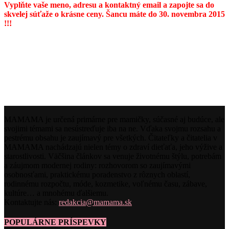
Vyplňte vaše meno, adresu a kontaktný email a zapojte sa do
skvelej súťaže o krásne ceny. Šancu máte do 30. novembra 2015
!!!
MAMAMA je určená primárne pre mamičky, súčasné aj budúce, ale
svojimi témami sa nesústreďuje iba na ne. Vďaka svojmu rozsahu a
pestrému obsahu je zaujímavý pre všetkých. Čitateľky a čitatelia v
MAMAMA nachádzajú nielen témy o zdraví dieťaťa, jeho výžive a
starostlivosti. Väčšina článkov sa venuje životnému štýlu, potrebám
a záujmom modernej rodiny: rozhovorom so zaujímavými
osobnosťami, praktickému poradenstvo z rôznych oblastí,
rodinnému rozpočtu, móde, kozmetike, voľnému času, zábave,
kultúre… a mnohému ďalšiemu.
Kontaktujte nás:
redakcia@mamama.sk
POPULÁRNE PRÍSPEVKY