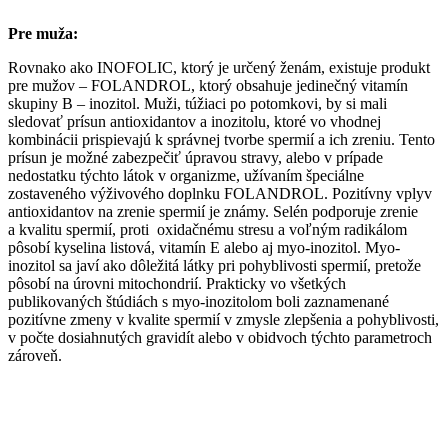
Pre muža:
Rovnako ako INOFOLIC, ktorý je určený ženám, existuje produkt
pre mužov – FOLANDROL, ktorý obsahuje jedinečný vitamín
skupiny B – inozitol. Muži, túžiaci po potomkovi, by si mali
sledovať prísun antioxidantov a inozitolu, ktoré vo vhodnej
kombinácii prispievajú k správnej tvorbe spermií a ich zreniu. Tento
prísun je možné zabezpečiť úpravou stravy, alebo v prípade
nedostatku týchto látok v organizme, užívaním špeciálne
zostaveného výživového doplnku FOLANDROL. Pozitívny vplyv
antioxidantov na zrenie spermií je známy. Selén podporuje zrenie
a kvalitu spermií, proti oxidačnému stresu a voľným radikálom
pôsobí kyselina listová, vitamín E alebo aj myo-inozitol. Myo-
inozitol sa javí ako dôležitá látky pri pohyblivosti spermií, pretože
pôsobí na úrovni mitochondrií. Prakticky vo všetkých
publikovaných štúdiách s myo-inozitolom boli zaznamenané
pozitívne zmeny v kvalite spermií v zmysle zlepšenia a pohyblivosti,
v počte dosiahnutých gravidít alebo v obidvoch týchto parametroch
zároveň.