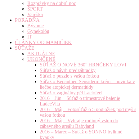
Rozprávky na dobrú noc
ŠPORT
Vareška
PORADŇA
Bývanie
Gynekológ
IT
ČLÁNKY OD MAMIČIEK
SÚŤAŽE
AKTUÁLNE
UKONČENÉ
SÚŤAŽ O NOVÉ 360° HRNČEKY LOVI
Súťaž o návrh predzáhradky
Súťaž o puzzle s vašou fotkou
Súťaž o Bepanthen Sensiderm krém – novinka v
liečbe atopickej dermatitídy
Súťaž o vaginálny gél Lactofeel
2016 – Jún – Súťaž o trimestrové balenie
LadeeVita
2016 – Máj – Fotosúťaž o 5 podložiek pod myš s
vašou fotkou
2016 – Máj – Vyhrajte rodinný vstup do
zábavného areálu Babyland
2016 – Marec – Súťaž o SONNO bylinné
kvapky