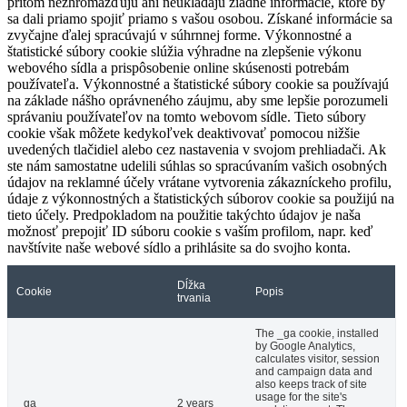
pritom nezhromažďujú ani neukladajú žiadne informácie, ktoré by
sa dali priamo spojiť priamo s vašou osobou. Získané informácie sa
zvyčajne ďalej spracúvajú v súhrnnej forme. Výkonnostné a
štatistické súbory cookie slúžia výhradne na zlepšenie výkonu
webového sídla a prispôsobenie online skúsenosti potrebám
používateľa. Výkonnostné a štatistické súbory cookie sa používajú
na základe nášho oprávneného záujmu, aby sme lepšie porozumeli
správaniu používateľov na tomto webovom sídle. Tieto súbory
cookie však môžete kedykoľvek deaktivovať pomocou nižšie
uvedených tlačidiel alebo cez nastavenia v svojom prehliadači. Ak
ste nám samostatne udelili súhlas so spracúvaním vašich osobných
údajov na reklamné účely vrátane vytvorenia zákazníckeho profilu,
údaje z výkonnostných a štatistických súborov cookie sa použijú na
tieto účely. Predpokladom na použitie takýchto údajov je naša
možnosť prepojiť ID súboru cookie s vaším profilom, napr. keď
navštívite naše webové sídlo a prihlásite sa do svojho konta.
Dĺžka
Cookie
Popis
trvania
The _ga cookie, installed
by Google Analytics,
calculates visitor, session
and campaign data and
also keeps track of site
usage for the site's
_ga
2 years