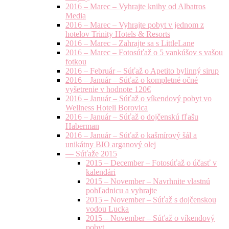
2016 – Marec – Vyhrajte knihy od Albatros
Media
2016 – Marec – Vyhrajte pobyt v jednom z
hotelov Trinity Hotels & Resorts
2016 – Marec – Zahrajte sa s LittleLane
2016 – Marec – Fotosúťaž o 5 vankúšov s vašou
fotkou
2016 – Február – Súťaž o Apetito bylinný sirup
2016 – Január – Súťaž o kompletné očné
vyšetrenie v hodnote 120€
2016 – Január – Súťaž o víkendový pobyt vo
Wellness Hoteli Borovica
2016 – Január – Súťaž o dojčenskú fľašu
Haberman
2016 – Január – Súťaž o kašmírový šál a
unikátny BIO arganový olej
— Súťaže 2015
2015 – December – Fotosúťaž o účasť v
kalendári
2015 – November – Navrhnite vlastnú
pohľadnicu a vyhrajte
2015 – November – Súťaž s dojčenskou
vodou Lucka
2015 – November – Súťaž o víkendový
pobyt