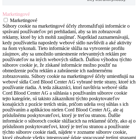
Marketingové
Marketingové
Súbory cookie na marketingové účely zhromažďujú informácie o
správaní používateľov pri prehliadaní, aby sa im zobrazovali
reklamy, ktoré by ich mohli zaujímať. Napríklad zaznamenávajú,
kedy používatelia naposledy webové sídlo navštívili a aké aktivity
na ňom vykonali. Tieto informácie slúžia na vytvorenie profilu
záujmov, aby sa umožnilo umiestnenie relevantných reklám pre
používateľov na iných webových sídlach. Ďalšou výhodou týchto
súborov cookie je, že získané informácie možno použiť na
obmedzenie počtu reklám a zabránenie ich nadmernému
zobrazovaniu. Súbory cookie na marketingové účely umiestňujú na
webové sídla Cord Blood Center AG vybrané tretie strany, ktoré ich
používanie riadia. A teda zákazníci, ktorí navštívia webové sídla
Cord Blood Center AG a súhlasia s používaním súborov cookie
tejto kategórie, sú takisto zákazníkmi týchto poskytovateľov
konajúcich z pozície tretích strán, pričom udelia svoj súhlas s ich
používaním a aplikáciou nielen Cord Blood Center AG, ale aj
príslušnému poskytovateľovi, ktorý je treťou stranou. Ďalšie
informácie o súboroch cookie slúžiacich na reklamné účely, ako aj o
príslušnom poskytovateľovi, ktorý je treťou stranou a používanie
týchto súborov cookie riadi, nájdete v zozname súborov cookie,
ktorý obsahuje všetky integrované údaje spracované tretími stranami