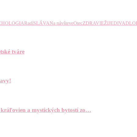
CHOLOGIA
Radí
SLÁVA
Na návšteve
Otec
ZDRAVIE
ŽIJE
DIVADLO
tské tváre
bavy!
 kráľovien a mystických bytostí zo…