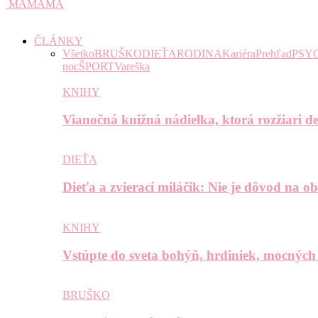
MAMAMA
ČLÁNKY
Všetko
BRUŠKO
DIEŤA
RODINA
Kariéra
Prehľad
PSY
noc
ŠPORT
Vareška
KNIHY
Vianočná knižná nádielka, ktorá rozžiari de
DIEŤA
Dieťa a zvierací miláčik: Nie je dôvod na o
KNIHY
Vstúpte do sveta bohýň, hrdiniek, mocných
BRUŠKO