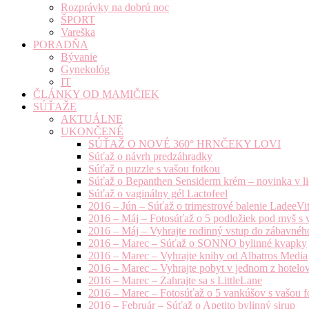
Rozprávky na dobrú noc
ŠPORT
Vareška
PORADŇA
Bývanie
Gynekológ
IT
ČLÁNKY OD MAMIČIEK
SÚŤAŽE
AKTUÁLNE
UKONČENÉ
SÚŤAŽ O NOVÉ 360° HRNČEKY LOVI
Súťaž o návrh predzáhradky
Súťaž o puzzle s vašou fotkou
Súťaž o Bepanthen Sensiderm krém – novinka v lie
Súťaž o vaginálny gél Lactofeel
2016 – Jún – Súťaž o trimestrové balenie LadeeVi
2016 – Máj – Fotosúťaž o 5 podložiek pod myš s 
2016 – Máj – Vyhrajte rodinný vstup do zábavnéh
2016 – Marec – Súťaž o SONNO bylinné kvapky
2016 – Marec – Vyhrajte knihy od Albatros Media
2016 – Marec – Vyhrajte pobyt v jednom z hotelov
2016 – Marec – Zahrajte sa s LittleLane
2016 – Marec – Fotosúťaž o 5 vankúšov s vašou f
2016 – Február – Súťaž o Apetito bylinný sirup