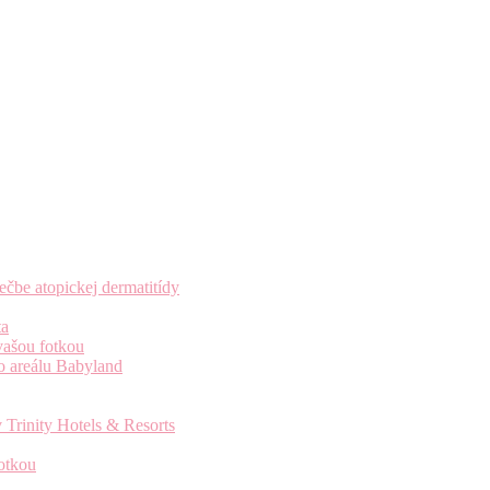
čbe atopickej dermatitídy
ta
vašou fotkou
o areálu Babyland
 Trinity Hotels & Resorts
otkou