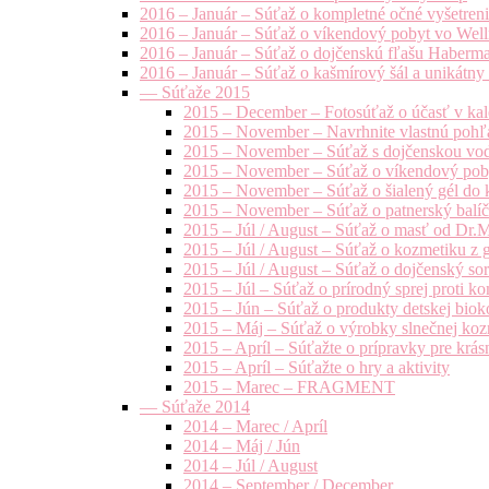
2016 – Január – Súťaž o kompletné očné vyšetren
2016 – Január – Súťaž o víkendový pobyt vo Well
2016 – Január – Súťaž o dojčenskú fľašu Haberm
2016 – Január – Súťaž o kašmírový šál a unikátny
— Súťaže 2015
2015 – December – Fotosúťaž o účasť v kal
2015 – November – Navrhnite vlastnú pohľa
2015 – November – Súťaž s dojčenskou vo
2015 – November – Súťaž o víkendový pob
2015 – November – Súťaž o šialený gél do k
2015 – November – Súťaž o patnerský balíče
2015 – Júl / August – Súťaž o masť od Dr.
2015 – Júl / August – Súťaž o kozmetiku z 
2015 – Júl / August – Súťaž o dojčenský s
2015 – Júl – Súťaž o prírodný sprej prot
2015 – Jún – Súťaž o produkty detskej bio
2015 – Máj – Súťaž o výrobky slnečnej ko
2015 – Apríl – Súťažte o prípravky pre krás
2015 – Apríl – Súťažte o hry a aktivity
2015 – Marec – FRAGMENT
— Súťaže 2014
2014 – Marec / Apríl
2014 – Máj / Jún
2014 – Júl / August
2014 – September / December