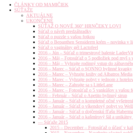
ČLÁNKY OD MAMIČIEK
SÚŤAŽE
AKTUÁLNE
UKONČENÉ
SÚŤAŽ O NOVÉ 360° HRNČEKY LOVI
Súťaž o návrh predzáhradky
Súťaž o puzzle s vašou fotkou
Súťaž o Bepanthen Sensiderm krém – novinka v lie
Súťaž o vaginálny gél Lactofeel
2016 – Jún – Súťaž o trimestrové balenie LadeeVi
2016 – Máj – Fotosúťaž o 5 podložiek pod myš s 
2016 – Máj – Vyhrajte rodinný vstup do zábavnéh
2016 – Marec – Súťaž o SONNO bylinné kvapky
2016 – Marec – Vyhrajte knihy od Albatros Media
2016 – Marec – Vyhrajte pobyt v jednom z hotelov
2016 – Marec – Zahrajte sa s LittleLane
2016 – Marec – Fotosúťaž o 5 vankúšov s vašou f
2016 – Február – Súťaž o Apetito bylinný sirup
2016 – Január – Súťaž o kompletné očné vyšetren
2016 – Január – Súťaž o víkendový pobyt vo Well
2016 – Január – Súťaž o dojčenskú fľašu Haberm
2016 – Január – Súťaž o kašmírový šál a unikátny
— Súťaže 2015
2015 – December – Fotosúťaž o účasť v kal
2015 – November – Navrhnite vlastnú pohľa