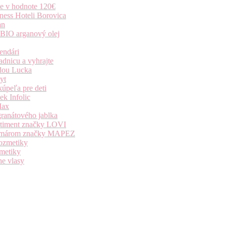
ie v hodnote 120€
ness Hoteli Borovica
an
 BIO arganový olej
endári
dnicu a vyhrajte
dou Lucka
yt
úpeľa pre deti
k Infolic
Max
granátového jablka
ortiment značky LOVI
i komárom značky MAPEZ
kozmetiky
zmetiky
ne vlasy