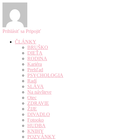
Prihlásiť sa
Pripojiť
ČLÁNKY
BRUŠKO
DIEŤA
RODINA
Kariéra
Prehľad
PSYCHOLOGIA
Radí
SLÁVA
Na návšteve
Otec
ZDRAVIE
ŽIJE
DIVADLO
Fotooko
HUDBA
KNIHY
POZVÁNKY