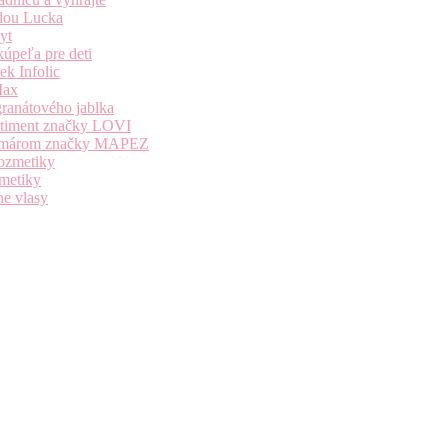
dou Lucka
yt
úpeľa pre deti
k Infolic
Max
granátového jablka
ortiment značky LOVI
i komárom značky MAPEZ
kozmetiky
zmetiky
ne vlasy