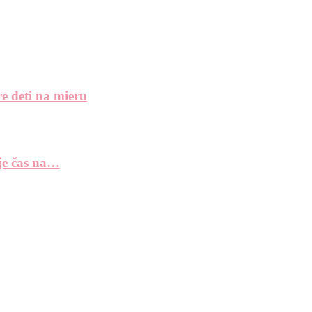
e deti na mieru
 je čas na…