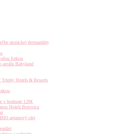
čbe atopickej dermatitídy
ta
vašou fotkou
o areálu Babyland
 Trinity Hotels & Resorts
otkou
ie v hodnote 120€
ness Hoteli Borovica
an
 BIO arganový olej
endári
dnicu a vyhrajte