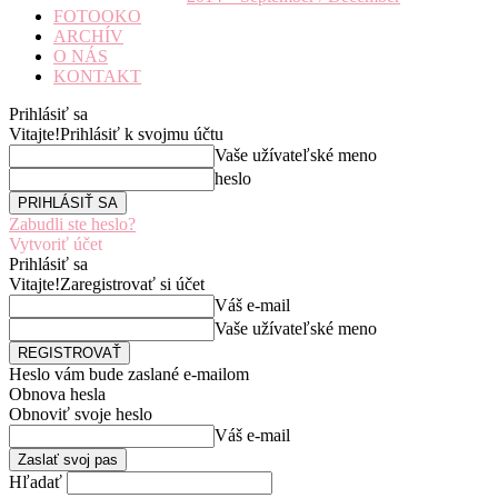
FOTOOKO
ARCHÍV
O NÁS
KONTAKT
Prihlásiť sa
Vitajte!
Prihlásiť k svojmu účtu
Vaše užívateľské meno
heslo
Zabudli ste heslo?
Vytvoriť účet
Prihlásiť sa
Vitajte!
Zaregistrovať si účet
Váš e-mail
Vaše užívateľské meno
Heslo vám bude zaslané e-mailom
Obnova hesla
Obnoviť svoje heslo
Váš e-mail
Hľadať