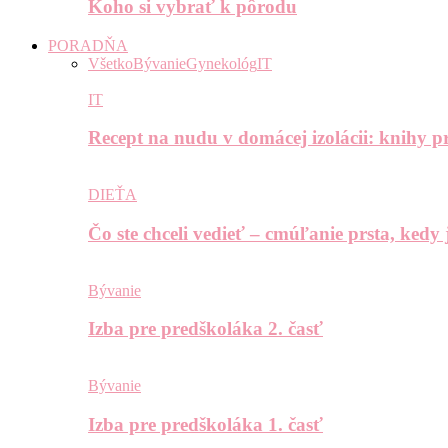
Koho si vybrať k pôrodu
PORADŇA
Všetko
Bývanie
Gynekológ
IT
IT
Recept na nudu v domácej izolácii: knihy pr
DIEŤA
Čo ste chceli vedieť – cmúľanie prsta, kedy
Bývanie
Izba pre predškoláka 2. časť
Bývanie
Izba pre predškoláka 1. časť