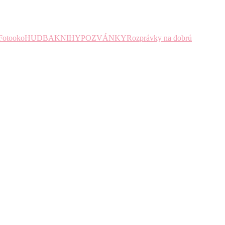
Fotooko
HUDBA
KNIHY
POZVÁNKY
Rozprávky na dobrú