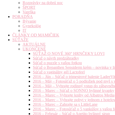
Rozprávky na dobrú noc
ŠPORT
Vareška
PORADŇA
Bývanie
Gynekológ
IT
ČLÁNKY OD MAMIČIEK
SÚŤAŽE
AKTUÁLNE
UKONČENÉ
SÚŤAŽ O NOVÉ 360° HRNČEKY LOVI
Súťaž o návrh predzáhradky
Súťaž o puzzle s vašou fotkou
Súťaž o Bepanthen Sensiderm krém – novinka v lie
Súťaž o vaginálny gél Lactofeel
2016 – Jún – Súťaž o trimestrové balenie LadeeVi
2016 – Máj – Fotosúťaž o 5 podložiek pod myš s 
2016 – Máj – Vyhrajte rodinný vstup do zábavnéh
2016 – Marec – Súťaž o SONNO bylinné kvapky
2016 – Marec – Vyhrajte knihy od Albatros Media
2016 – Marec – Vyhrajte pobyt v jednom z hotelov
2016 – Marec – Zahrajte sa s LittleLane
2016 – Marec – Fotosúťaž o 5 vankúšov s vašou f
2016 – Február – Súťaž o Apetito bylinný sirup