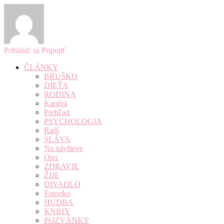
Prihlásiť sa
Pripojiť
ČLÁNKY
BRUŠKO
DIEŤA
RODINA
Kariéra
Prehľad
PSYCHOLOGIA
Radí
SLÁVA
Na návšteve
Otec
ZDRAVIE
ŽIJE
DIVADLO
Fotooko
HUDBA
KNIHY
POZVÁNKY