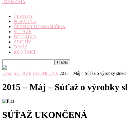
MAMAMA
ČLÁNKY
PORADŇA
ČLÁNKY OD MAMIČIEK
SÚŤAŽE
FOTOOKO
ARCHÍV
O NÁS
KONTAKT
Úvod
SÚŤAŽE
UKONČENÉ
2015 – Máj – Súťaž o výrobky slneč
2015 – Máj – Súťaž o výrobky s
SÚŤAŽ UKONČENÁ