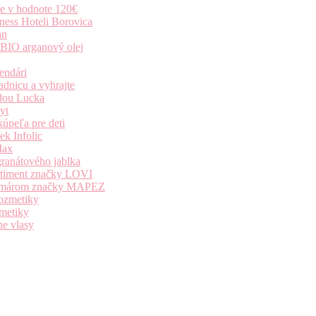
ie v hodnote 120€
ness Hoteli Borovica
an
 BIO arganový olej
endári
dnicu a vyhrajte
dou Lucka
yt
úpeľa pre deti
k Infolic
Max
granátového jablka
ortiment značky LOVI
i komárom značky MAPEZ
kozmetiky
zmetiky
ne vlasy