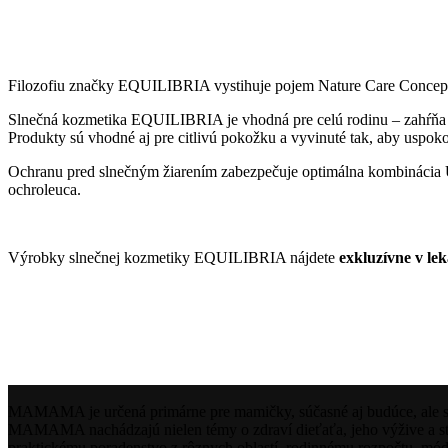
Filozofiu značky EQUILIBRIA vystihuje pojem Nature Care Concept – v
Slnečná kozmetika EQUILIBRIA je vhodná pre celú rodinu – zahŕňa pr
Produkty sú vhodné aj pre citlivú pokožku a vyvinuté tak, aby uspoko
Ochranu pred slnečným žiarením zabezpečuje optimálna kombinácia U
ochroleuca.
Výrobky slnečnej kozmetiky EQUILIBRIA nájdete
exkluzívne v l
MAMAMA je určená primárne pre mamičky, súčasné aj budúce, ale svoj
MAMAMA nachádzajú nielen témy o zdraví dieťaťa, jeho výžive a sta
praktickému poradenstvo z rôznych oblastí, rodinnému rozpočtu, m