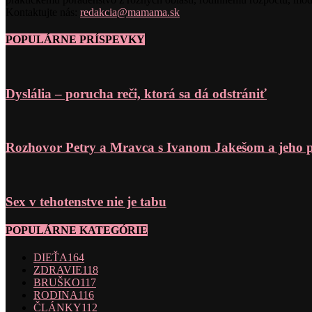
Kontaktujte nás:
redakcia@mamama.sk
POPULÁRNE PRÍSPEVKY
Dyslália – porucha reči, ktorá sa dá odstrániť
Rozhovor Petry a Mravca s Ivanom Jakešom a jeho 
Sex v tehotenstve nie je tabu
POPULÁRNE KATEGÓRIE
DIEŤA
164
ZDRAVIE
118
BRUŠKO
117
RODINA
116
ČLÁNKY
112