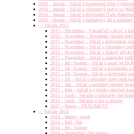
2016 – Január – Súťaž o kompletné očné vyšetren
2016 – Január – Súťaž o víkendový pobyt vo Well
2016 – Január – Súťaž o dojčenskú fľašu Haberm
2016 – Január – Súťaž o kašmírový šál a unikátny
— Súťaže 2015
2015 – December – Fotosúťaž o účasť v kal
2015 – November – Navrhnite vlastnú pohľa
2015 – November – Súťaž s dojčenskou vo
2015 – November – Súťaž o víkendový pob
2015 – November – Súťaž o šialený gél do k
2015 – November – Súťaž o patnerský balíče
2015 – Júl / August – Súťaž o masť od Dr.
2015 – Júl / August – Súťaž o kozmetiku z 
2015 – Júl / August – Súťaž o dojčenský s
2015 – Júl – Súťaž o prírodný sprej prot
2015 – Jún – Súťaž o produkty detskej bio
2015 – Máj – Súťaž o výrobky slnečnej ko
2015 – Apríl – Súťažte o prípravky pre krás
2015 – Apríl – Súťažte o hry a aktivity
2015 – Marec – FRAGMENT
— Súťaže 2014
2014 – Marec / Apríl
2014 – Máj / Jún
2014 – Júl / August
2014 – September / December