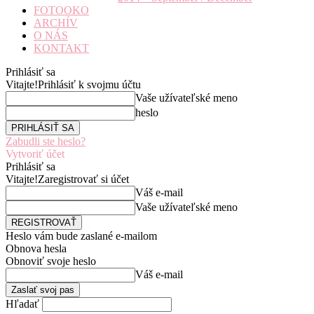
FOTOOKO
ARCHÍV
O NÁS
KONTAKT
Prihlásiť sa
Vitajte!
Prihlásiť k svojmu účtu
Vaše užívateľské meno
heslo
Zabudli ste heslo?
Vytvoriť účet
Prihlásiť sa
Vitajte!
Zaregistrovať si účet
Váš e-mail
Vaše užívateľské meno
Heslo vám bude zaslané e-mailom
Obnova hesla
Obnoviť svoje heslo
Váš e-mail
Hľadať