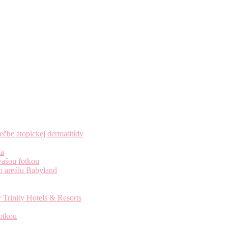
čbe atopickej dermatitídy
ta
vašou fotkou
o areálu Babyland
 Trinity Hotels & Resorts
otkou