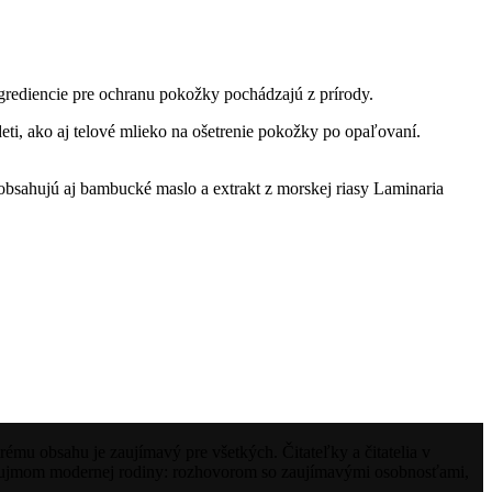
grediencie pre ochranu pokožky pochádzajú z prírody.
i, ako aj telové mlieko na ošetrenie pokožky po opaľovaní.
bsahujú aj bambucké maslo a extrakt z morskej riasy Laminaria
mu obsahu je zaujímavý pre všetkých. Čitateľky a čitatelia v
 záujmom modernej rodiny: rozhovorom so zaujímavými osobnosťami,