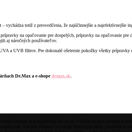
ychádza totiž z presvedčenia, že najúčinnejšie a najefektívnejšie in
ípravky na opaľovanie pre dospelých, prípravky na opaľovanie pre det
jili aj náročných používateľov.
VA a UVB filtrov. Pre dokonalé ošetrenie pokožky všetky prípravky o
ekárňach Dr.Max a e-shope
drmax.sk
.
imi témami sa nesústreďuje iba na ne. Vďaka svojmu rozsahu a pestré
rostlivosti. Väčšina článkov sa venuje životnému štýlu, potrebám a
óde, kozmetike, voľnému času, zábave, kultúre… a mnohému ďalšiemu.