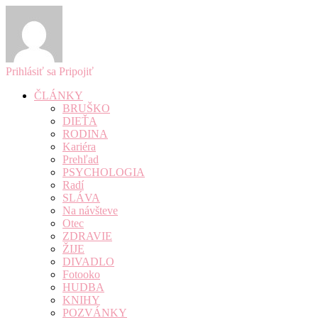
Prihlásiť sa
Pripojiť
ČLÁNKY
BRUŠKO
DIEŤA
RODINA
Kariéra
Prehľad
PSYCHOLOGIA
Radí
SLÁVA
Na návšteve
Otec
ZDRAVIE
ŽIJE
DIVADLO
Fotooko
HUDBA
KNIHY
POZVÁNKY