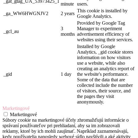
_gat_gtag_UA_53973425_1
minute
users.
This cookie is installed by
_ga_WW6HWGNJV2
2 years
Google Analytics.
Provided by Google Tag
3
Manager to experiment
_gcl_au
months
advertisement efficiency of
websites using their services.
Installed by Google
Analytics, _gid cookie stores
information on how visitors
use a website, while also
creating an analytics report of
_gid
1 day
the website's performance.
Some of the data that are
collected include the number
of visitors, their source, and
the pages they visit
anonymously.
Marketingové
Marketingové
Súbory cookie na marketingové účely zhromažďujú informácie o
správaní používateľov pri prehliadaní, aby sa im zobrazovali
reklamy, ktoré by ich mohli zaujímať. Napríklad zaznamenávajú,
kedy používatelia naposledy webové sídlo navštívili a aké aktivity