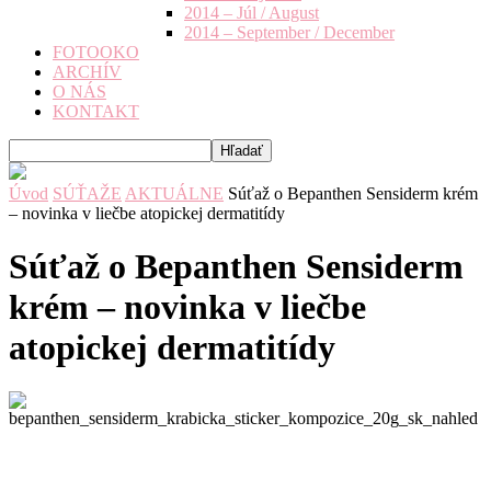
2014 – Júl / August
2014 – September / December
FOTOOKO
ARCHÍV
O NÁS
KONTAKT
Úvod
SÚŤAŽE
AKTUÁLNE
Súťaž o Bepanthen Sensiderm krém
– novinka v liečbe atopickej dermatitídy
Súťaž o Bepanthen Sensiderm
krém – novinka v liečbe
atopickej dermatitídy