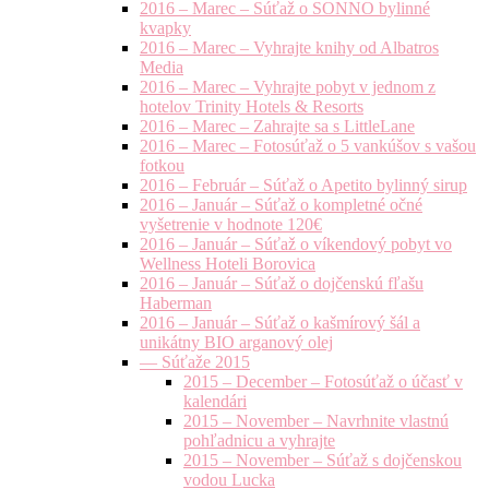
2016 – Marec – Súťaž o SONNO bylinné
kvapky
2016 – Marec – Vyhrajte knihy od Albatros
Media
2016 – Marec – Vyhrajte pobyt v jednom z
hotelov Trinity Hotels & Resorts
2016 – Marec – Zahrajte sa s LittleLane
2016 – Marec – Fotosúťaž o 5 vankúšov s vašou
fotkou
2016 – Február – Súťaž o Apetito bylinný sirup
2016 – Január – Súťaž o kompletné očné
vyšetrenie v hodnote 120€
2016 – Január – Súťaž o víkendový pobyt vo
Wellness Hoteli Borovica
2016 – Január – Súťaž o dojčenskú fľašu
Haberman
2016 – Január – Súťaž o kašmírový šál a
unikátny BIO arganový olej
— Súťaže 2015
2015 – December – Fotosúťaž o účasť v
kalendári
2015 – November – Navrhnite vlastnú
pohľadnicu a vyhrajte
2015 – November – Súťaž s dojčenskou
vodou Lucka