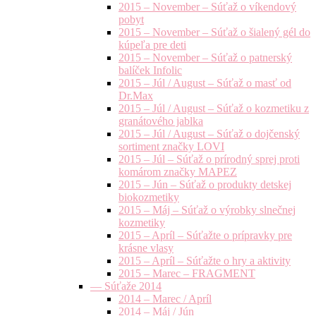
2015 – November – Súťaž o víkendový
pobyt
2015 – November – Súťaž o šialený gél do
kúpeľa pre deti
2015 – November – Súťaž o patnerský
balíček Infolic
2015 – Júl / August – Súťaž o masť od
Dr.Max
2015 – Júl / August – Súťaž o kozmetiku z
granátového jablka
2015 – Júl / August – Súťaž o dojčenský
sortiment značky LOVI
2015 – Júl – Súťaž o prírodný sprej proti
komárom značky MAPEZ
2015 – Jún – Súťaž o produkty detskej
biokozmetiky
2015 – Máj – Súťaž o výrobky slnečnej
kozmetiky
2015 – Apríl – Súťažte o prípravky pre
krásne vlasy
2015 – Apríl – Súťažte o hry a aktivity
2015 – Marec – FRAGMENT
— Súťaže 2014
2014 – Marec / Apríl
2014 – Máj / Jún