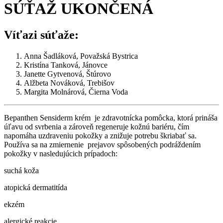
SÚŤAŽ UKONČENÁ
Víťazi súťaže:
Anna Šadláková, Považská Bystrica
Kristína Tanková, Jánovce
Janette Gytvenová, Štúrovo
Alžbeta Nováková, Trebišov
Margita Molnárová, Čierna Voda
Bepanthen Sensiderm krém je zdravotnícka pomôcka, ktorá prináša
úľavu od svrbenia a zároveň regeneruje kožnú bariéru, čím
napomáha uzdraveniu pokožky a znižuje potrebu škriabať sa.
Používa sa na zmiernenie prejavov spôsobených podráždením
pokožky v nasledujúcich prípadoch:
suchá koža
atopická dermatitída
ekzém
alergické reakcie