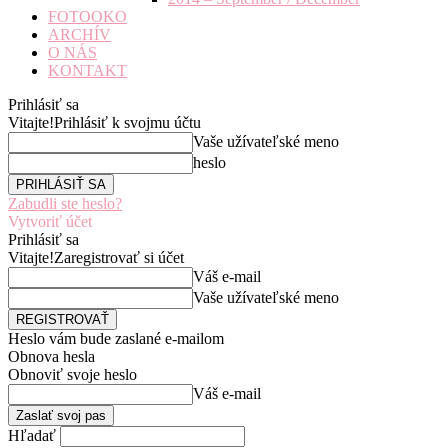
FOTOOKO
ARCHÍV
O NÁS
KONTAKT
Prihlásiť sa
Vitajte!
Prihlásiť k svojmu účtu
Vaše užívateľské meno
heslo
Zabudli ste heslo?
Vytvoriť účet
Prihlásiť sa
Vitajte!
Zaregistrovať si účet
Váš e-mail
Vaše užívateľské meno
Heslo vám bude zaslané e-mailom
Obnova hesla
Obnoviť svoje heslo
Váš e-mail
Hľadať