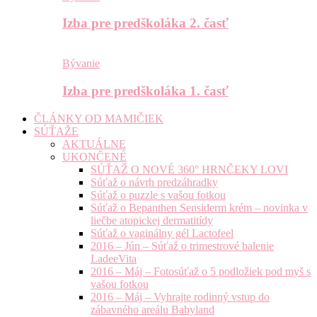
Izba pre predškoláka 2. časť
Bývanie
Izba pre predškoláka 1. časť
ČLÁNKY OD MAMIČIEK
SÚŤAŽE
AKTUÁLNE
UKONČENÉ
SÚŤAŽ O NOVÉ 360° HRNČEKY LOVI
Súťaž o návrh predzáhradky
Súťaž o puzzle s vašou fotkou
Súťaž o Bepanthen Sensiderm krém – novinka v
liečbe atopickej dermatitídy
Súťaž o vaginálny gél Lactofeel
2016 – Jún – Súťaž o trimestrové balenie
LadeeVita
2016 – Máj – Fotosúťaž o 5 podložiek pod myš s
vašou fotkou
2016 – Máj – Vyhrajte rodinný vstup do
zábavného areálu Babyland