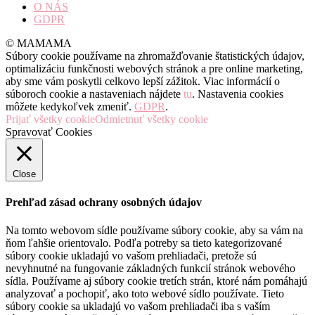
O NÁS
GDPR
© MAMAMA
Súbory cookie používame na zhromažďovanie štatistických údajov,
optimalizáciu funkčnosti webových stránok a pre online marketing,
aby sme vám poskytli celkovo lepší zážitok. Viac informácií o
súboroch cookie a nastaveniach nájdete
tu
. Nastavenia cookies
môžete kedykoľvek zmeniť.
GDPR
.
Prijať všetky cookie
Odmietnuť všetky cookie
Spravovať Cookies
Close
Prehľad zásad ochrany osobných údajov
Na tomto webovom sídle používame súbory cookie, aby sa vám na
ňom ľahšie orientovalo. Podľa potreby sa tieto kategorizované
súbory cookie ukladajú vo vašom prehliadači, pretože sú
nevyhnutné na fungovanie základných funkcií stránok webového
sídla. Používame aj súbory cookie tretích strán, ktoré nám pomáhajú
analyzovať a pochopiť, ako toto webové sídlo používate. Tieto
súbory cookie sa ukladajú vo vašom prehliadači iba s vaším