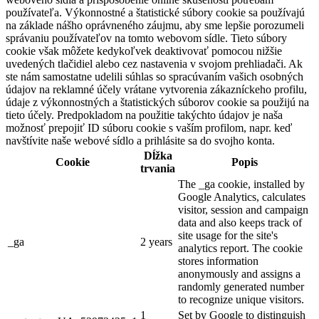
používateľa. Výkonnostné a štatistické súbory cookie sa používajú
na základe nášho oprávneného záujmu, aby sme lepšie porozumeli
správaniu používateľov na tomto webovom sídle. Tieto súbory
cookie však môžete kedykoľvek deaktivovať pomocou nižšie
uvedených tlačidiel alebo cez nastavenia v svojom prehliadači. Ak
ste nám samostatne udelili súhlas so spracúvaním vašich osobných
údajov na reklamné účely vrátane vytvorenia zákazníckeho profilu,
údaje z výkonnostných a štatistických súborov cookie sa použijú na
tieto účely. Predpokladom na použitie takýchto údajov je naša
možnosť prepojiť ID súboru cookie s vaším profilom, napr. keď
navštívite naše webové sídlo a prihlásite sa do svojho konta.
Dĺžka
Cookie
Popis
trvania
The _ga cookie, installed by
Google Analytics, calculates
visitor, session and campaign
data and also keeps track of
site usage for the site's
_ga
2 years
analytics report. The cookie
stores information
anonymously and assigns a
randomly generated number
to recognize unique visitors.
1
Set by Google to distinguish