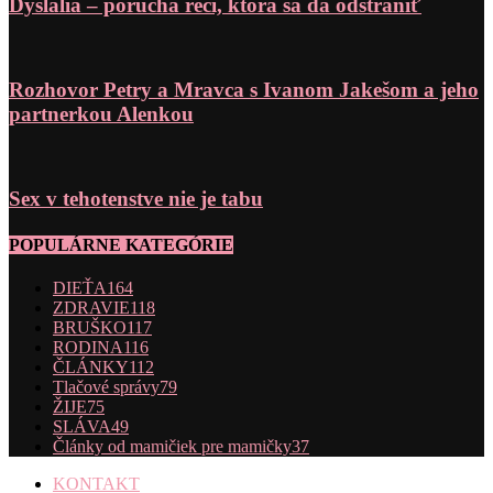
Dyslália – porucha reči, ktorá sa dá odstrániť
Rozhovor Petry a Mravca s Ivanom Jakešom a jeho
partnerkou Alenkou
Sex v tehotenstve nie je tabu
POPULÁRNE KATEGÓRIE
DIEŤA
164
ZDRAVIE
118
BRUŠKO
117
RODINA
116
ČLÁNKY
112
Tlačové správy
79
ŽIJE
75
SLÁVA
49
Články od mamičiek pre mamičky
37
KONTAKT