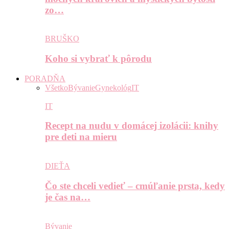
zo…
BRUŠKO
Koho si vybrať k pôrodu
PORADŇA
Všetko
Bývanie
Gynekológ
IT
IT
Recept na nudu v domácej izolácii: knihy
pre deti na mieru
DIEŤA
Čo ste chceli vedieť – cmúľanie prsta, kedy
je čas na…
Bývanie