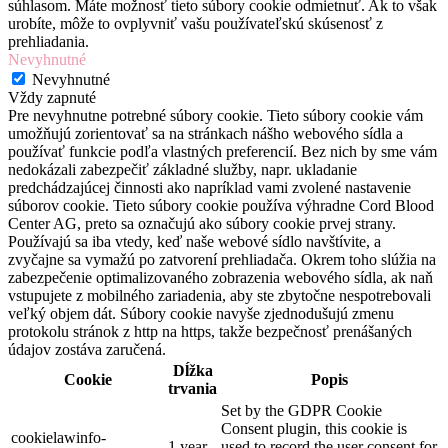
súhlasom. Máte možnosť tieto súbory cookie odmietnuť. Ak to však
urobíte, môže to ovplyvniť vašu používateľskú skúsenosť z
prehliadania.
Nevyhnutné
Nevyhnutné
Vždy zapnuté
Pre nevyhnutne potrebné súbory cookie. Tieto súbory cookie vám
umožňujú zorientovať sa na stránkach nášho webového sídla a
používať funkcie podľa vlastných preferencií. Bez nich by sme vám
nedokázali zabezpečiť základné služby, napr. ukladanie
predchádzajúcej činnosti ako napríklad vami zvolené nastavenie
súborov cookie. Tieto súbory cookie používa výhradne Cord Blood
Center AG, preto sa označujú ako súbory cookie prvej strany.
Používajú sa iba vtedy, keď naše webové sídlo navštívite, a
zvyčajne sa vymažú po zatvorení prehliadača. Okrem toho slúžia na
zabezpečenie optimalizovaného zobrazenia webového sídla, ak naň
vstupujete z mobilného zariadenia, aby ste zbytočne nespotrebovali
veľký objem dát. Súbory cookie navyše zjednodušujú zmenu
protokolu stránok z http na https, takže bezpečnosť prenášaných
údajov zostáva zaručená.
Dĺžka
Cookie
Popis
trvania
Set by the GDPR Cookie
Consent plugin, this cookie is
cookielawinfo-
1 year
used to record the user consent for