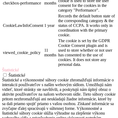
cookie is used to store the user
checkbox-performance
months
consent for the cookies in the
category "Performance".
Records the default button state of
the corresponding category & the
CookieLawInfoConsent
1 year
status of CCPA. It works only in
coordination with the primary
cookie.
The cookie is set by the GDPR
Cookie Consent plugin and is
11
used to store whether or not user
viewed_cookie_policy
months
has consented to the use of
cookies. It does not store any
personal data.
Štatistické
Štatistické
Štatistické a výkonnostné súbory cookie zhromažďujú informácie o
interakcii používateľov s naším webovým sídlom. Umožňujú nám
vidieť, ktoré stránky ste navštívili, a poskytujú nám úplný obraz o
aktivite používateľov na našom webovom sídle. Tieto súbory cookie
pritom nezhromažďujú ani neukladajú žiadne informácie, ktoré by
sa dali priamo spojiť priamo s vašou osobou. Získané informácie sa
zvyčajne ďalej spracúvajú v súhrnnej forme. Výkonnostné a
štatistické súbory cookie slúžia výhradne na zlepšenie výkonu
webového sídla a prispôsobenie online skúsenosti potrebám