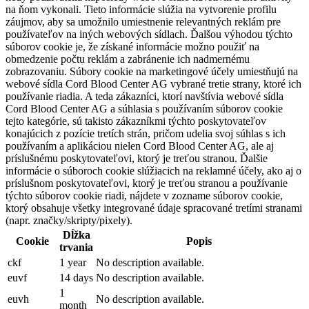
na ňom vykonali. Tieto informácie slúžia na vytvorenie profilu
záujmov, aby sa umožnilo umiestnenie relevantných reklám pre
používateľov na iných webových sídlach. Ďalšou výhodou týchto
súborov cookie je, že získané informácie možno použiť na
obmedzenie počtu reklám a zabránenie ich nadmernému
zobrazovaniu. Súbory cookie na marketingové účely umiestňujú na
webové sídla Cord Blood Center AG vybrané tretie strany, ktoré ich
používanie riadia. A teda zákazníci, ktorí navštívia webové sídla
Cord Blood Center AG a súhlasia s používaním súborov cookie
tejto kategórie, sú takisto zákazníkmi týchto poskytovateľov
konajúcich z pozície tretích strán, pričom udelia svoj súhlas s ich
používaním a aplikáciou nielen Cord Blood Center AG, ale aj
príslušnému poskytovateľovi, ktorý je treťou stranou. Ďalšie
informácie o súboroch cookie slúžiacich na reklamné účely, ako aj o
príslušnom poskytovateľovi, ktorý je treťou stranou a používanie
týchto súborov cookie riadi, nájdete v zozname súborov cookie,
ktorý obsahuje všetky integrované údaje spracované tretími stranami
(napr. značky/skripty/pixely).
Dĺžka
Cookie
Popis
trvania
ckf
1 year
No description available.
euvf
14 days
No description available.
1
euvh
No description available.
month