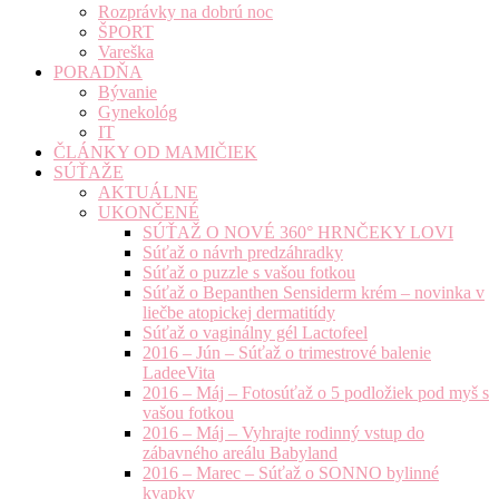
Rozprávky na dobrú noc
ŠPORT
Vareška
PORADŇA
Bývanie
Gynekológ
IT
ČLÁNKY OD MAMIČIEK
SÚŤAŽE
AKTUÁLNE
UKONČENÉ
SÚŤAŽ O NOVÉ 360° HRNČEKY LOVI
Súťaž o návrh predzáhradky
Súťaž o puzzle s vašou fotkou
Súťaž o Bepanthen Sensiderm krém – novinka v
liečbe atopickej dermatitídy
Súťaž o vaginálny gél Lactofeel
2016 – Jún – Súťaž o trimestrové balenie
LadeeVita
2016 – Máj – Fotosúťaž o 5 podložiek pod myš s
vašou fotkou
2016 – Máj – Vyhrajte rodinný vstup do
zábavného areálu Babyland
2016 – Marec – Súťaž o SONNO bylinné
kvapky