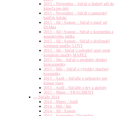
2015 – November – Súťaž o šialený gél do
kúpeľa pre deti
2015 – November – Súťaž o patnerský
balíček Infolic
2015 – Júl / August – Súťaž o masť od
Dr.Max
2015 – Júl / August – Súťaž o kozmetiku z
granátového jablka
2015 – Júl / August – Súťaž o dojčenský
sortiment značky LOVI
2015 – Júl – Súťaž o prírodný sprej proti
komárom značky MAPEZ
2015 – Jún – Súťaž o produkty detskej
biokozmetiky
2015 – Máj – Súťaž o výrobky slnečnej
kozmetiky
2015 – Apríl – Súťažte o prípravky pre
krásne vlasy
2015 – Apríl – Súťažte o hry a aktivity
2015 – Marec – FRAGMENT
— Súťaže 2014
2014 – Marec / Apríl
2014 – Máj / Jún
2014 – Júl / August
2014 – September / December