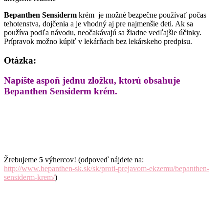
Bepanthen Sensiderm
krém je možné bezpečne používať počas
tehotenstva, dojčenia a je vhodný aj pre najmenšie deti. Ak sa
používa podľa návodu, neočakávajú sa žiadne vedľajšie účinky.
Prípravok možno kúpiť v lekárňach bez lekárskeho predpisu.
Otázka:
Napíšte aspoň jednu zložku, ktorú obsahuje
Bepanthen Sensiderm krém.
Žrebujeme
5
výhercov! (odpoveď nájdete na:
http://www.bepanthen-sk.sk/sk/proti-prejavom-ekzemu/bepanthen-
sensiderm-krem/
)