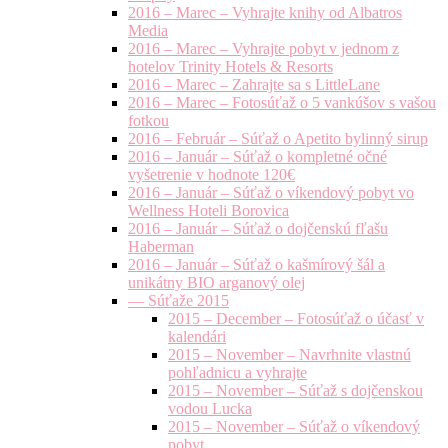
2016 – Marec – Vyhrajte knihy od Albatros
Media
2016 – Marec – Vyhrajte pobyt v jednom z
hotelov Trinity Hotels & Resorts
2016 – Marec – Zahrajte sa s LittleLane
2016 – Marec – Fotosúťaž o 5 vankúšov s vašou
fotkou
2016 – Február – Súťaž o Apetito bylinný sirup
2016 – Január – Súťaž o kompletné očné
vyšetrenie v hodnote 120€
2016 – Január – Súťaž o víkendový pobyt vo
Wellness Hoteli Borovica
2016 – Január – Súťaž o dojčenskú fľašu
Haberman
2016 – Január – Súťaž o kašmírový šál a
unikátny BIO arganový olej
— Súťaže 2015
2015 – December – Fotosúťaž o účasť v
kalendári
2015 – November – Navrhnite vlastnú
pohľadnicu a vyhrajte
2015 – November – Súťaž s dojčenskou
vodou Lucka
2015 – November – Súťaž o víkendový
pobyt