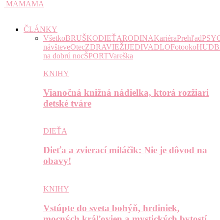
MAMAMA
ČLÁNKY
Všetko
BRUŠKO
DIEŤA
RODINA
Kariéra
Prehľad
PSY
návšteve
Otec
ZDRAVIE
ŽIJE
DIVADLO
Fotooko
HUDB
na dobrú noc
ŠPORT
Vareška
KNIHY
Vianočná knižná nádielka, ktorá rozžiari
detské tváre
DIEŤA
Dieťa a zvierací miláčik: Nie je dôvod na
obavy!
KNIHY
Vstúpte do sveta bohýň, hrdiniek,
mocných kráľovien a mystických bytostí