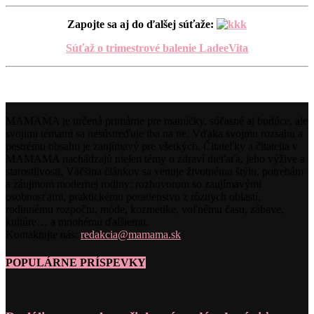
Zapojte sa aj do ďalšej súťaže:
Súťaž o trimestrové balenie LadeeVita
MAMAMA je určená primárne pre mamičky, súčasné aj budúce, ale
svojimi témami sa nesústreďuje iba na ne. Vďaka svojmu rozsahu a
pestrému obsahu je zaujímavý pre všetkých. Čitateľky a čitatelia v
MAMAMA nachádzajú nielen témy o zdraví dieťaťa, jeho výžive a
starostlivosti. Väčšina článkov sa venuje životnému štýlu, potrebám
a záujmom modernej rodiny: rozhovorom so zaujímavými
osobnosťami, praktickému poradenstvo z rôznych oblastí,
rodinnému rozpočtu, móde, kozmetike, voľnému času, zábave,
kultúre… a mnohému ďalšiemu.
Kontaktujte nás:
redakcia@mamama.sk
POPULÁRNE PRÍSPEVKY