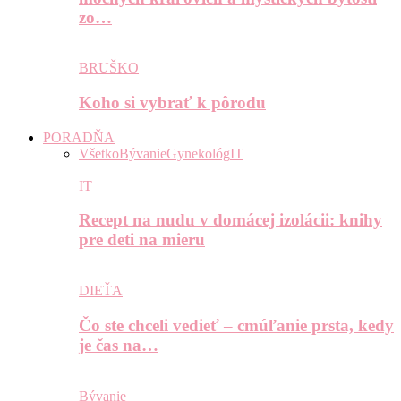
zo…
BRUŠKO
Koho si vybrať k pôrodu
PORADŇA
Všetko
Bývanie
Gynekológ
IT
IT
Recept na nudu v domácej izolácii: knihy
pre deti na mieru
DIEŤA
Čo ste chceli vedieť – cmúľanie prsta, kedy
je čas na…
Bývanie