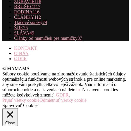
ZDRAVIE
118
BRUŠKO
117
RODINA
116
ČLÁNKY
112
Tlačové správy
79
ŽIJE
75
SLÁVA
49
Články od mamičiek pre mamičky
37
KONTAKT
O NÁS
GDPR
© MAMAMA
Súbory cookie používame na zhromažďovanie štatistických údajov,
optimalizáciu funkčnosti webových stránok a pre online marketing,
aby sme vám poskytli celkovo lepší zážitok. Viac informácií o
súboroch cookie a nastaveniach nájdete
tu
. Nastavenia cookies
môžete kedykoľvek zmeniť.
GDPR
.
Prijať všetky cookie
Odmietnuť všetky cookie
Spravovať Cookies
Close