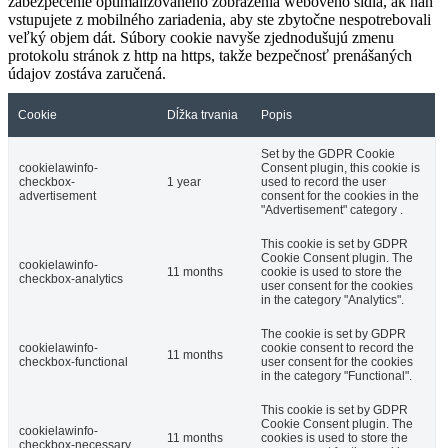
zabezpečenie optimalizovaného zobrazenia webového sídla, ak naň
vstupujete z mobilného zariadenia, aby ste zbytočne nespotrebovali
veľký objem dát. Súbory cookie navyše zjednodušujú zmenu
protokolu stránok z http na https, takže bezpečnosť prenášaných
údajov zostáva zaručená.
Cookie
Dĺžka trvania
Popis
Set by the GDPR Cookie
cookielawinfo-
Consent plugin, this cookie is
checkbox-
1 year
used to record the user
advertisement
consent for the cookies in the
"Advertisement" category .
This cookie is set by GDPR
Cookie Consent plugin. The
cookielawinfo-
11 months
cookie is used to store the
checkbox-analytics
user consent for the cookies
in the category "Analytics".
The cookie is set by GDPR
cookielawinfo-
cookie consent to record the
11 months
checkbox-functional
user consent for the cookies
in the category "Functional".
This cookie is set by GDPR
Cookie Consent plugin. The
cookielawinfo-
11 months
cookies is used to store the
checkbox-necessary