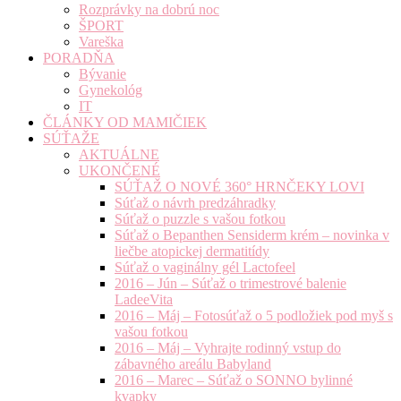
Rozprávky na dobrú noc
ŠPORT
Vareška
PORADŇA
Bývanie
Gynekológ
IT
ČLÁNKY OD MAMIČIEK
SÚŤAŽE
AKTUÁLNE
UKONČENÉ
SÚŤAŽ O NOVÉ 360° HRNČEKY LOVI
Súťaž o návrh predzáhradky
Súťaž o puzzle s vašou fotkou
Súťaž o Bepanthen Sensiderm krém – novinka v
liečbe atopickej dermatitídy
Súťaž o vaginálny gél Lactofeel
2016 – Jún – Súťaž o trimestrové balenie
LadeeVita
2016 – Máj – Fotosúťaž o 5 podložiek pod myš s
vašou fotkou
2016 – Máj – Vyhrajte rodinný vstup do
zábavného areálu Babyland
2016 – Marec – Súťaž o SONNO bylinné
kvapky