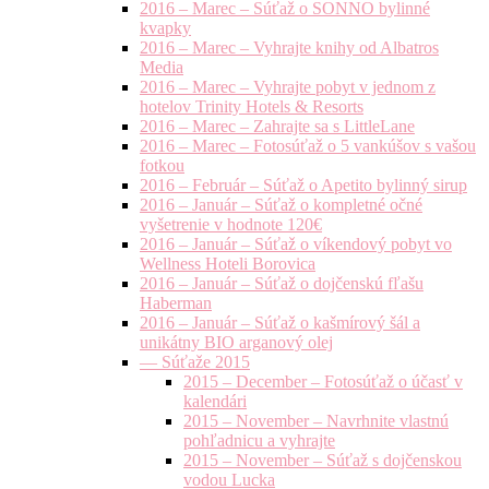
2016 – Marec – Súťaž o SONNO bylinné
kvapky
2016 – Marec – Vyhrajte knihy od Albatros
Media
2016 – Marec – Vyhrajte pobyt v jednom z
hotelov Trinity Hotels & Resorts
2016 – Marec – Zahrajte sa s LittleLane
2016 – Marec – Fotosúťaž o 5 vankúšov s vašou
fotkou
2016 – Február – Súťaž o Apetito bylinný sirup
2016 – Január – Súťaž o kompletné očné
vyšetrenie v hodnote 120€
2016 – Január – Súťaž o víkendový pobyt vo
Wellness Hoteli Borovica
2016 – Január – Súťaž o dojčenskú fľašu
Haberman
2016 – Január – Súťaž o kašmírový šál a
unikátny BIO arganový olej
— Súťaže 2015
2015 – December – Fotosúťaž o účasť v
kalendári
2015 – November – Navrhnite vlastnú
pohľadnicu a vyhrajte
2015 – November – Súťaž s dojčenskou
vodou Lucka