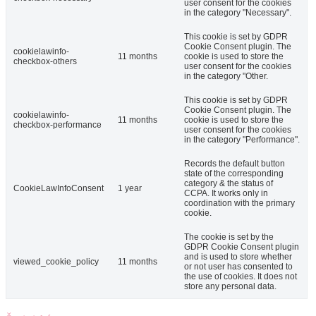
user consent for the cookies
in the category "Necessary".
This cookie is set by GDPR
Cookie Consent plugin. The
cookielawinfo-
11 months
cookie is used to store the
checkbox-others
user consent for the cookies
in the category "Other.
This cookie is set by GDPR
Cookie Consent plugin. The
cookielawinfo-
11 months
cookie is used to store the
checkbox-performance
user consent for the cookies
in the category "Performance".
Records the default button
state of the corresponding
category & the status of
CookieLawInfoConsent
1 year
CCPA. It works only in
coordination with the primary
cookie.
The cookie is set by the
GDPR Cookie Consent plugin
and is used to store whether
viewed_cookie_policy
11 months
or not user has consented to
the use of cookies. It does not
store any personal data.