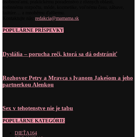
osobnosťami, praktickému poradenstvo z rôznych oblastí,
rodinnému rozpočtu, móde, kozmetike, voľnému času, zábave,
kultúre… a mnohému ďalšiemu.
Kontaktujte nás:
redakcia@mamama.sk
POPULÁRNE PRÍSPEVKY
Dyslália – porucha reči, ktorá sa dá odstrániť
Rozhovor Petry a Mravca s Ivanom Jakešom a jeho
partnerkou Alenkou
Sex v tehotenstve nie je tabu
POPULÁRNE KATEGÓRIE
DIEŤA
164