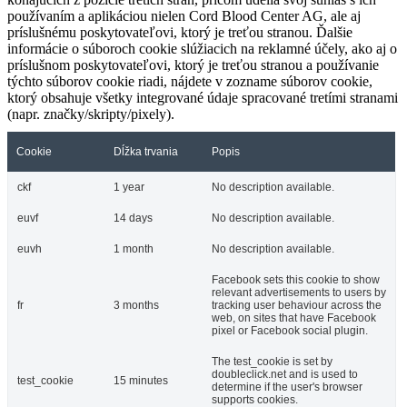
používaním a aplikáciou nielen Cord Blood Center AG, ale aj
príslušnému poskytovateľovi, ktorý je treťou stranou. Ďalšie
informácie o súboroch cookie slúžiacich na reklamné účely, ako aj o
príslušnom poskytovateľovi, ktorý je treťou stranou a používanie
týchto súborov cookie riadi, nájdete v zozname súborov cookie,
ktorý obsahuje všetky integrované údaje spracované tretími stranami
(napr. značky/skripty/pixely).
Cookie
Dĺžka trvania
Popis
ckf
1 year
No description available.
euvf
14 days
No description available.
euvh
1 month
No description available.
Facebook sets this cookie to show
relevant advertisements to users by
fr
3 months
tracking user behaviour across the
web, on sites that have Facebook
pixel or Facebook social plugin.
The test_cookie is set by
doubleclick.net and is used to
test_cookie
15 minutes
determine if the user's browser
supports cookies.