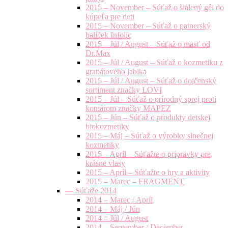
2015 – November – Súťaž o šialený gél do
kúpeľa pre deti
2015 – November – Súťaž o patnerský
balíček Infolic
2015 – Júl / August – Súťaž o masť od
Dr.Max
2015 – Júl / August – Súťaž o kozmetiku z
granátového jablka
2015 – Júl / August – Súťaž o dojčenský
sortiment značky LOVI
2015 – Júl – Súťaž o prírodný sprej proti
komárom značky MAPEZ
2015 – Jún – Súťaž o produkty detskej
biokozmetiky
2015 – Máj – Súťaž o výrobky slnečnej
kozmetiky
2015 – Apríl – Súťažte o prípravky pre
krásne vlasy
2015 – Apríl – Súťažte o hry a aktivity
2015 – Marec – FRAGMENT
— Súťaže 2014
2014 – Marec / Apríl
2014 – Máj / Jún
2014 – Júl / August
2014 – September / December