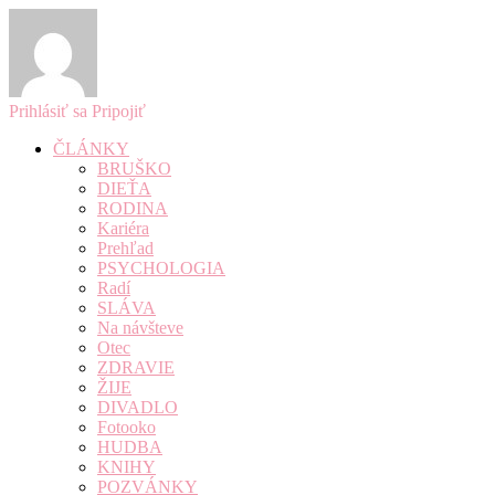
Prihlásiť sa
Pripojiť
ČLÁNKY
BRUŠKO
DIEŤA
RODINA
Kariéra
Prehľad
PSYCHOLOGIA
Radí
SLÁVA
Na návšteve
Otec
ZDRAVIE
ŽIJE
DIVADLO
Fotooko
HUDBA
KNIHY
POZVÁNKY