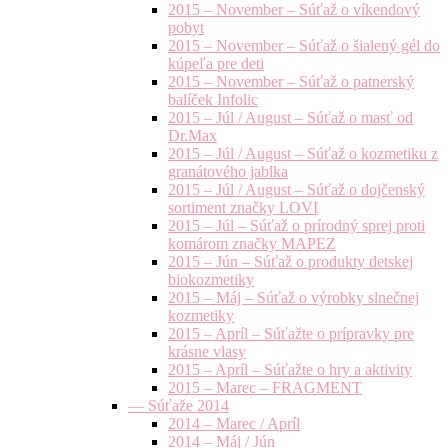
2015 – November – Súťaž o víkendový
pobyt
2015 – November – Súťaž o šialený gél do
kúpeľa pre deti
2015 – November – Súťaž o patnerský
balíček Infolic
2015 – Júl / August – Súťaž o masť od
Dr.Max
2015 – Júl / August – Súťaž o kozmetiku z
granátového jablka
2015 – Júl / August – Súťaž o dojčenský
sortiment značky LOVI
2015 – Júl – Súťaž o prírodný sprej proti
komárom značky MAPEZ
2015 – Jún – Súťaž o produkty detskej
biokozmetiky
2015 – Máj – Súťaž o výrobky slnečnej
kozmetiky
2015 – Apríl – Súťažte o prípravky pre
krásne vlasy
2015 – Apríl – Súťažte o hry a aktivity
2015 – Marec – FRAGMENT
— Súťaže 2014
2014 – Marec / Apríl
2014 – Máj / Jún