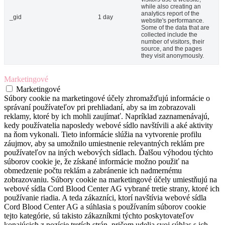
while also creating an
analytics report of the
_gid
1 day
website's performance.
Some of the data that are
collected include the
number of visitors, their
source, and the pages
they visit anonymously.
Marketingové
Marketingové
Súbory cookie na marketingové účely zhromažďujú informácie o
správaní používateľov pri prehliadaní, aby sa im zobrazovali
reklamy, ktoré by ich mohli zaujímať. Napríklad zaznamenávajú,
kedy používatelia naposledy webové sídlo navštívili a aké aktivity
na ňom vykonali. Tieto informácie slúžia na vytvorenie profilu
záujmov, aby sa umožnilo umiestnenie relevantných reklám pre
používateľov na iných webových sídlach. Ďalšou výhodou týchto
súborov cookie je, že získané informácie možno použiť na
obmedzenie počtu reklám a zabránenie ich nadmernému
zobrazovaniu. Súbory cookie na marketingové účely umiestňujú na
webové sídla Cord Blood Center AG vybrané tretie strany, ktoré ich
používanie riadia. A teda zákazníci, ktorí navštívia webové sídla
Cord Blood Center AG a súhlasia s používaním súborov cookie
tejto kategórie, sú takisto zákazníkmi týchto poskytovateľov
konajúcich z pozície tretích strán, pričom udelia svoj súhlas s ich