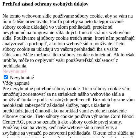
Prehľad zásad ochrany osobných údajov
Na tomto webovom sídle používame súbory cookie, aby sa vám na
ňom ľahšie orientovalo. Podľa potreby sa tieto kategorizované
súbory cookie ukladajú vo vašom prehliadači, pretože sú
nevyhnutné na fungovanie základných funkcií stránok webového
sídla. Používame aj súbory cookie tretích strán, ktoré nám pomáhajú
analyzovať a pochopiť, ako toto webové sídlo používate. Tieto
súbory cookie sa ukladajú vo vašom prehliadači iba s vaším
súhlasom. Máte možnosť tieto súbory cookie odmietnuť. Ak to však
urobíte, môže to ovplyvniť vašu používateľskú skúsenosť z
prehliadania.
Nevyhnutné
Nevyhnutné
Vždy zapnuté
Pre nevyhnutne potrebné súbory cookie. Tieto súbory cookie vám
umožňujú zorientovať sa na stránkach nášho webového sídla a
používať funkcie podľa vlastných preferencií. Bez nich by sme vám
nedokázali zabezpečiť základné služby, napr. ukladanie
predchádzajúcej činnosti ako napríklad vami zvolené nastavenie
súborov cookie. Tieto súbory cookie používa výhradne Cord Blood
Center AG, preto sa označujú ako súbory cookie prvej strany.
Používajú sa iba vtedy, keď naše webové sídlo navštívite, a
zvyčajne sa vymažú po zatvorení prehliadača. Okrem toho slúžia na