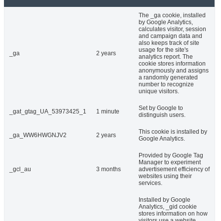
The _ga cookie, installed
by Google Analytics,
calculates visitor, session
and campaign data and
also keeps track of site
usage for the site's
_ga
2 years
analytics report. The
cookie stores information
anonymously and assigns
a randomly generated
number to recognize
unique visitors.
Set by Google to
_gat_gtag_UA_53973425_1
1 minute
distinguish users.
This cookie is installed by
_ga_WW6HWGNJV2
2 years
Google Analytics.
Provided by Google Tag
Manager to experiment
_gcl_au
3 months
advertisement efficiency of
websites using their
services.
Installed by Google
Analytics, _gid cookie
stores information on how
visitors use a website,