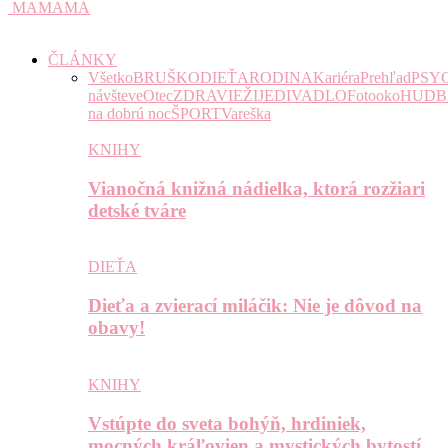
MAMAMA
ČLÁNKY
Všetko
BRUŠKO
DIEŤA
RODINA
Kariéra
Prehľad
PSY
návšteve
Otec
ZDRAVIE
ŽIJE
DIVADLO
Fotooko
HUDB
na dobrú noc
ŠPORT
Vareška
KNIHY
Vianočná knižná nádielka, ktorá rozžiari
detské tváre
DIEŤA
Dieťa a zvierací miláčik: Nie je dôvod na
obavy!
KNIHY
Vstúpte do sveta bohýň, hrdiniek,
mocných kráľovien a mystických bytostí