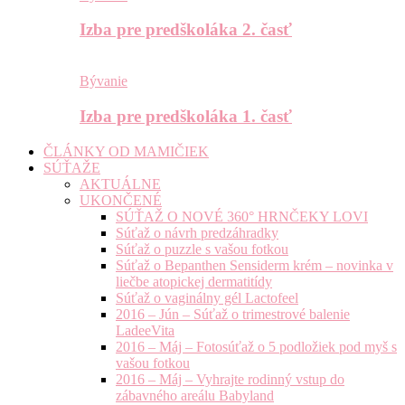
Izba pre predškoláka 2. časť
Bývanie
Izba pre predškoláka 1. časť
ČLÁNKY OD MAMIČIEK
SÚŤAŽE
AKTUÁLNE
UKONČENÉ
SÚŤAŽ O NOVÉ 360° HRNČEKY LOVI
Súťaž o návrh predzáhradky
Súťaž o puzzle s vašou fotkou
Súťaž o Bepanthen Sensiderm krém – novinka v
liečbe atopickej dermatitídy
Súťaž o vaginálny gél Lactofeel
2016 – Jún – Súťaž o trimestrové balenie
LadeeVita
2016 – Máj – Fotosúťaž o 5 podložiek pod myš s
vašou fotkou
2016 – Máj – Vyhrajte rodinný vstup do
zábavného areálu Babyland