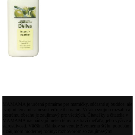
MAMAMA je určená primárne pre mamičky, súčasné aj budúce, ale
svojimi témami sa nesústreďuje iba na ne. Vďaka svojmu rozsahu a
pestrému obsahu je zaujímavý pre všetkých. Čitateľky a čitatelia v
MAMAMA nachádzajú nielen témy o zdraví dieťaťa, jeho výžive a
starostlivosti. Väčšina článkov sa venuje životnému štýlu, potrebám
a záujmom modernej rodiny: rozhovorom so zaujímavými