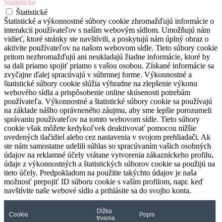
Štatistické
Štatistické
Štatistické a výkonnostné súbory cookie zhromažďujú informácie o
interakcii používateľov s naším webovým sídlom. Umožňujú nám
vidieť, ktoré stránky ste navštívili, a poskytujú nám úplný obraz o
aktivite používateľov na našom webovom sídle. Tieto súbory cookie
pritom nezhromažďujú ani neukladajú žiadne informácie, ktoré by
sa dali priamo spojiť priamo s vašou osobou. Získané informácie sa
zvyčajne ďalej spracúvajú v súhrnnej forme. Výkonnostné a
štatistické súbory cookie slúžia výhradne na zlepšenie výkonu
webového sídla a prispôsobenie online skúsenosti potrebám
používateľa. Výkonnostné a štatistické súbory cookie sa používajú
na základe nášho oprávneného záujmu, aby sme lepšie porozumeli
správaniu používateľov na tomto webovom sídle. Tieto súbory
cookie však môžete kedykoľvek deaktivovať pomocou nižšie
uvedených tlačidiel alebo cez nastavenia v svojom prehliadači. Ak
ste nám samostatne udelili súhlas so spracúvaním vašich osobných
údajov na reklamné účely vrátane vytvorenia zákazníckeho profilu,
údaje z výkonnostných a štatistických súborov cookie sa použijú na
tieto účely. Predpokladom na použitie takýchto údajov je naša
možnosť prepojiť ID súboru cookie s vaším profilom, napr. keď
navštívite naše webové sídlo a prihlásite sa do svojho konta.
Dĺžka
Cookie
Popis
trvania