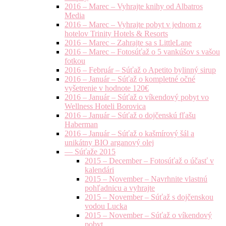
2016 – Marec – Vyhrajte knihy od Albatros
Media
2016 – Marec – Vyhrajte pobyt v jednom z
hotelov Trinity Hotels & Resorts
2016 – Marec – Zahrajte sa s LittleLane
2016 – Marec – Fotosúťaž o 5 vankúšov s vašou
fotkou
2016 – Február – Súťaž o Apetito bylinný sirup
2016 – Január – Súťaž o kompletné očné
vyšetrenie v hodnote 120€
2016 – Január – Súťaž o víkendový pobyt vo
Wellness Hoteli Borovica
2016 – Január – Súťaž o dojčenskú fľašu
Haberman
2016 – Január – Súťaž o kašmírový šál a
unikátny BIO arganový olej
— Súťaže 2015
2015 – December – Fotosúťaž o účasť v
kalendári
2015 – November – Navrhnite vlastnú
pohľadnicu a vyhrajte
2015 – November – Súťaž s dojčenskou
vodou Lucka
2015 – November – Súťaž o víkendový
pobyt