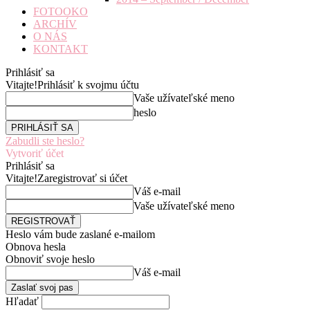
FOTOOKO
ARCHÍV
O NÁS
KONTAKT
Prihlásiť sa
Vitajte!
Prihlásiť k svojmu účtu
Vaše užívateľské meno
heslo
Zabudli ste heslo?
Vytvoriť účet
Prihlásiť sa
Vitajte!
Zaregistrovať si účet
Váš e-mail
Vaše užívateľské meno
Heslo vám bude zaslané e-mailom
Obnova hesla
Obnoviť svoje heslo
Váš e-mail
Hľadať