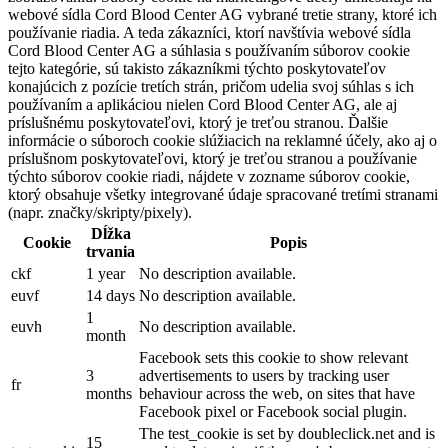
webové sídla Cord Blood Center AG vybrané tretie strany, ktoré ich
používanie riadia. A teda zákazníci, ktorí navštívia webové sídla
Cord Blood Center AG a súhlasia s používaním súborov cookie
tejto kategórie, sú takisto zákazníkmi týchto poskytovateľov
konajúcich z pozície tretích strán, pričom udelia svoj súhlas s ich
používaním a aplikáciou nielen Cord Blood Center AG, ale aj
príslušnému poskytovateľovi, ktorý je treťou stranou. Ďalšie
informácie o súboroch cookie slúžiacich na reklamné účely, ako aj o
príslušnom poskytovateľovi, ktorý je treťou stranou a používanie
týchto súborov cookie riadi, nájdete v zozname súborov cookie,
ktorý obsahuje všetky integrované údaje spracované tretími stranami
(napr. značky/skripty/pixely).
Dĺžka
Cookie
Popis
trvania
ckf
1 year
No description available.
euvf
14 days
No description available.
1
euvh
No description available.
month
Facebook sets this cookie to show relevant
3
advertisements to users by tracking user
fr
months
behaviour across the web, on sites that have
Facebook pixel or Facebook social plugin.
The test_cookie is set by doubleclick.net and is
15