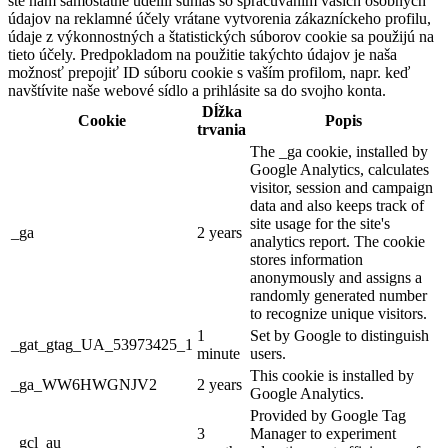
ste nám samostatne udelili súhlas so spracúvaním vašich osobných
údajov na reklamné účely vrátane vytvorenia zákazníckeho profilu,
údaje z výkonnostných a štatistických súborov cookie sa použijú na
tieto účely. Predpokladom na použitie takýchto údajov je naša
možnosť prepojiť ID súboru cookie s vaším profilom, napr. keď
navštívite naše webové sídlo a prihlásite sa do svojho konta.
Dĺžka
Cookie
Popis
trvania
The _ga cookie, installed by
Google Analytics, calculates
visitor, session and campaign
data and also keeps track of
site usage for the site's
_ga
2 years
analytics report. The cookie
stores information
anonymously and assigns a
randomly generated number
to recognize unique visitors.
1
Set by Google to distinguish
_gat_gtag_UA_53973425_1
minute
users.
This cookie is installed by
_ga_WW6HWGNJV2
2 years
Google Analytics.
Provided by Google Tag
3
Manager to experiment
_gcl_au