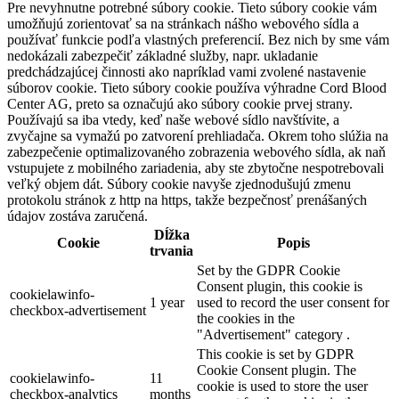
Pre nevyhnutne potrebné súbory cookie. Tieto súbory cookie vám
umožňujú zorientovať sa na stránkach nášho webového sídla a
používať funkcie podľa vlastných preferencií. Bez nich by sme vám
nedokázali zabezpečiť základné služby, napr. ukladanie
predchádzajúcej činnosti ako napríklad vami zvolené nastavenie
súborov cookie. Tieto súbory cookie používa výhradne Cord Blood
Center AG, preto sa označujú ako súbory cookie prvej strany.
Používajú sa iba vtedy, keď naše webové sídlo navštívite, a
zvyčajne sa vymažú po zatvorení prehliadača. Okrem toho slúžia na
zabezpečenie optimalizovaného zobrazenia webového sídla, ak naň
vstupujete z mobilného zariadenia, aby ste zbytočne nespotrebovali
veľký objem dát. Súbory cookie navyše zjednodušujú zmenu
protokolu stránok z http na https, takže bezpečnosť prenášaných
údajov zostáva zaručená.
Dĺžka
Cookie
Popis
trvania
Set by the GDPR Cookie
Consent plugin, this cookie is
cookielawinfo-
1 year
used to record the user consent for
checkbox-advertisement
the cookies in the
"Advertisement" category .
This cookie is set by GDPR
Cookie Consent plugin. The
cookielawinfo-
11
cookie is used to store the user
checkbox-analytics
months