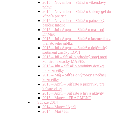
2015 – November – Súťaž o víkendový
pobyt
2015 – November – Súťaž o šialený gél do
kúpeľa pre deti
2015 – November – Súťaž o patnerský
balíček Infolic
2015 – Júl / August – Súťaž o masť od
Dr.Max
2015 – Júl / August – Súťaž o kozmetiku z
granátového jablka
2015 – Júl / August – Súťaž o dojčenský
sortiment značky LOVI
2015 – Júl – Súťaž o prírodný sprej proti
komárom značky MAPEZ
2015 – Jún – Súťaž o produkty detskej
biokozmetiky
2015 – Máj – Súťaž o výrobky slnečnej
kozmetiky
2015 – Apríl – Súťažte o prípravky pre
krásne vlasy
2015 – Apríl – Súťažte o hry a aktivity
2015 – Marec – FRAGMENT
— Súťaže 2014
2014 – Marec / Apríl
2014 – Máj / Jún