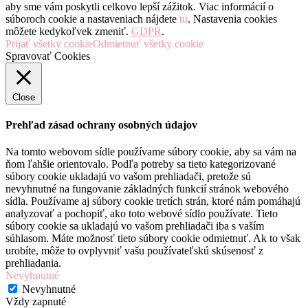
aby sme vám poskytli celkovo lepší zážitok. Viac informácií o
súboroch cookie a nastaveniach nájdete
tu
. Nastavenia cookies
môžete kedykoľvek zmeniť.
GDPR
.
Prijať všetky cookie
Odmietnuť všetky cookie
Spravovať Cookies
Close
Prehľad zásad ochrany osobných údajov
Na tomto webovom sídle používame súbory cookie, aby sa vám na
ňom ľahšie orientovalo. Podľa potreby sa tieto kategorizované
súbory cookie ukladajú vo vašom prehliadači, pretože sú
nevyhnutné na fungovanie základných funkcií stránok webového
sídla. Používame aj súbory cookie tretích strán, ktoré nám pomáhajú
analyzovať a pochopiť, ako toto webové sídlo používate. Tieto
súbory cookie sa ukladajú vo vašom prehliadači iba s vaším
súhlasom. Máte možnosť tieto súbory cookie odmietnuť. Ak to však
urobíte, môže to ovplyvniť vašu používateľskú skúsenosť z
prehliadania.
Nevyhnutné
Nevyhnutné
Vždy zapnuté