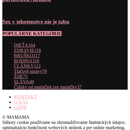
Sex v tehotenstve nie je tabu
POPULÁRNE KATEGÓRIE
DIEŤA
164
ZDRAVIE
118
BRUŠKO
117
RODINA
116
ČLÁNKY
112
Tlačové správy
79
ŽIJE
75
SLÁVA
49
Články od mamičiek pre mamičky
37
KONTAKT
O NÁS
GDPR
© MAMAMA
Súbory cookie používame na zhromažďovanie štatistických údajov,
optimalizáciu funkčnosti webových stránok a pre online marketing,