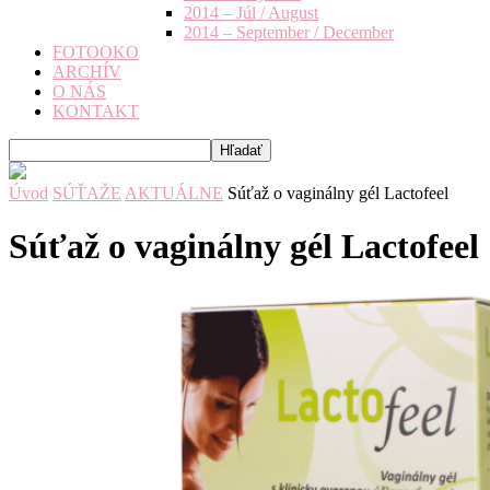
2014 – Júl / August
2014 – September / December
FOTOOKO
ARCHÍV
O NÁS
KONTAKT
Úvod
SÚŤAŽE
AKTUÁLNE
Súťaž o vaginálny gél Lactofeel
Súťaž o vaginálny gél Lactofeel