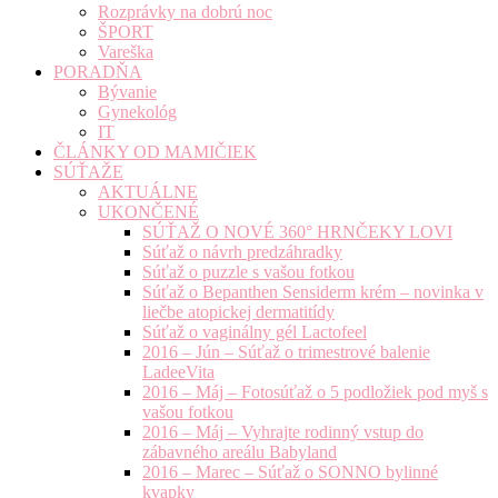
Rozprávky na dobrú noc
ŠPORT
Vareška
PORADŇA
Bývanie
Gynekológ
IT
ČLÁNKY OD MAMIČIEK
SÚŤAŽE
AKTUÁLNE
UKONČENÉ
SÚŤAŽ O NOVÉ 360° HRNČEKY LOVI
Súťaž o návrh predzáhradky
Súťaž o puzzle s vašou fotkou
Súťaž o Bepanthen Sensiderm krém – novinka v
liečbe atopickej dermatitídy
Súťaž o vaginálny gél Lactofeel
2016 – Jún – Súťaž o trimestrové balenie
LadeeVita
2016 – Máj – Fotosúťaž o 5 podložiek pod myš s
vašou fotkou
2016 – Máj – Vyhrajte rodinný vstup do
zábavného areálu Babyland
2016 – Marec – Súťaž o SONNO bylinné
kvapky