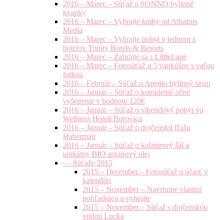
2016 – Marec – Súťaž o SONNO bylinné
kvapky
2016 – Marec – Vyhrajte knihy od Albatros
Media
2016 – Marec – Vyhrajte pobyt v jednom z
hotelov Trinity Hotels & Resorts
2016 – Marec – Zahrajte sa s LittleLane
2016 – Marec – Fotosúťaž o 5 vankúšov s vašou
fotkou
2016 – Február – Súťaž o Apetito bylinný sirup
2016 – Január – Súťaž o kompletné očné
vyšetrenie v hodnote 120€
2016 – Január – Súťaž o víkendový pobyt vo
Wellness Hoteli Borovica
2016 – Január – Súťaž o dojčenskú fľašu
Haberman
2016 – Január – Súťaž o kašmírový šál a
unikátny BIO arganový olej
— Súťaže 2015
2015 – December – Fotosúťaž o účasť v
kalendári
2015 – November – Navrhnite vlastnú
pohľadnicu a vyhrajte
2015 – November – Súťaž s dojčenskou
vodou Lucka