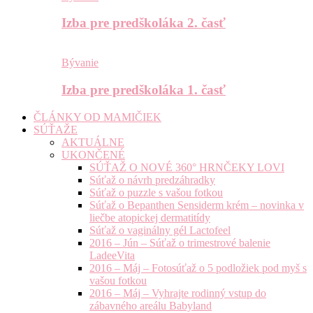
Izba pre predškoláka 2. časť
Bývanie
Izba pre predškoláka 1. časť
ČLÁNKY OD MAMIČIEK
SÚŤAŽE
AKTUÁLNE
UKONČENÉ
SÚŤAŽ O NOVÉ 360° HRNČEKY LOVI
Súťaž o návrh predzáhradky
Súťaž o puzzle s vašou fotkou
Súťaž o Bepanthen Sensiderm krém – novinka v
liečbe atopickej dermatitídy
Súťaž o vaginálny gél Lactofeel
2016 – Jún – Súťaž o trimestrové balenie
LadeeVita
2016 – Máj – Fotosúťaž o 5 podložiek pod myš s
vašou fotkou
2016 – Máj – Vyhrajte rodinný vstup do
zábavného areálu Babyland