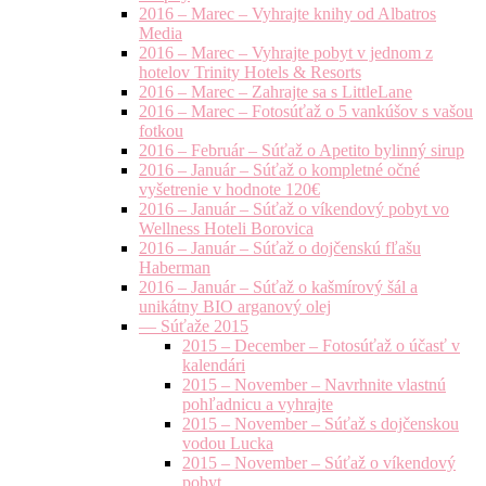
2016 – Marec – Vyhrajte knihy od Albatros
Media
2016 – Marec – Vyhrajte pobyt v jednom z
hotelov Trinity Hotels & Resorts
2016 – Marec – Zahrajte sa s LittleLane
2016 – Marec – Fotosúťaž o 5 vankúšov s vašou
fotkou
2016 – Február – Súťaž o Apetito bylinný sirup
2016 – Január – Súťaž o kompletné očné
vyšetrenie v hodnote 120€
2016 – Január – Súťaž o víkendový pobyt vo
Wellness Hoteli Borovica
2016 – Január – Súťaž o dojčenskú fľašu
Haberman
2016 – Január – Súťaž o kašmírový šál a
unikátny BIO arganový olej
— Súťaže 2015
2015 – December – Fotosúťaž o účasť v
kalendári
2015 – November – Navrhnite vlastnú
pohľadnicu a vyhrajte
2015 – November – Súťaž s dojčenskou
vodou Lucka
2015 – November – Súťaž o víkendový
pobyt