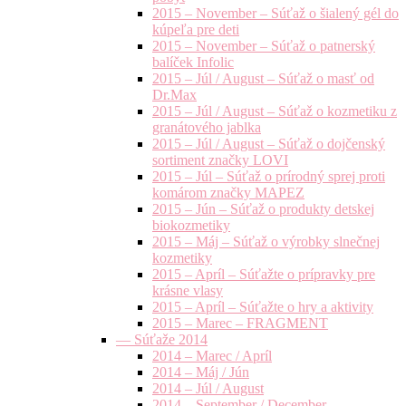
2015 – November – Súťaž o šialený gél do
kúpeľa pre deti
2015 – November – Súťaž o patnerský
balíček Infolic
2015 – Júl / August – Súťaž o masť od
Dr.Max
2015 – Júl / August – Súťaž o kozmetiku z
granátového jablka
2015 – Júl / August – Súťaž o dojčenský
sortiment značky LOVI
2015 – Júl – Súťaž o prírodný sprej proti
komárom značky MAPEZ
2015 – Jún – Súťaž o produkty detskej
biokozmetiky
2015 – Máj – Súťaž o výrobky slnečnej
kozmetiky
2015 – Apríl – Súťažte o prípravky pre
krásne vlasy
2015 – Apríl – Súťažte o hry a aktivity
2015 – Marec – FRAGMENT
— Súťaže 2014
2014 – Marec / Apríl
2014 – Máj / Jún
2014 – Júl / August
2014 – September / December