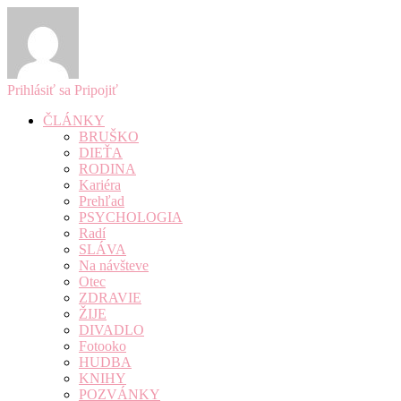
Prihlásiť sa
Pripojiť
ČLÁNKY
BRUŠKO
DIEŤA
RODINA
Kariéra
Prehľad
PSYCHOLOGIA
Radí
SLÁVA
Na návšteve
Otec
ZDRAVIE
ŽIJE
DIVADLO
Fotooko
HUDBA
KNIHY
POZVÁNKY