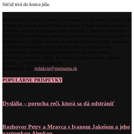
Súťaž trvá do konca júla.
MAMAMA je určená primárne pre mamičky, súčasné aj budúce, ale
svojimi témami sa nesústreďuje iba na ne. Vďaka svojmu rozsahu a
pestrému obsahu je zaujímavý pre všetkých. Čitateľky a čitatelia v
MAMAMA nachádzajú nielen témy o zdraví dieťaťa, jeho výžive a
starostlivosti. Väčšina článkov sa venuje životnému štýlu, potrebám
a záujmom modernej rodiny: rozhovorom so zaujímavými
osobnosťami, praktickému poradenstvo z rôznych oblastí,
rodinnému rozpočtu, móde, kozmetike, voľnému času, zábave,
kultúre… a mnohému ďalšiemu.
Kontaktujte nás:
redakcia@mamama.sk
POPULÁRNE PRÍSPEVKY
Dyslália – porucha reči, ktorá sa dá odstrániť
Rozhovor Petry a Mravca s Ivanom Jakešom a jeho
partnerkou Alenkou