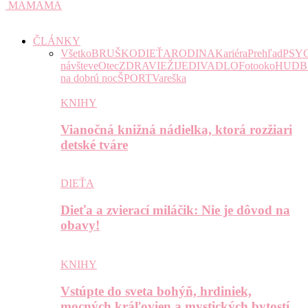
MAMAMA
ČLÁNKY
Všetko
BRUŠKO
DIEŤA
RODINA
Kariéra
Prehľad
PSY
návšteve
Otec
ZDRAVIE
ŽIJE
DIVADLO
Fotooko
HUDB
na dobrú noc
ŠPORT
Vareška
KNIHY
Vianočná knižná nádielka, ktorá rozžiari
detské tváre
DIEŤA
Dieťa a zvierací miláčik: Nie je dôvod na
obavy!
KNIHY
Vstúpte do sveta bohýň, hrdiniek,
mocných kráľovien a mystických bytostí