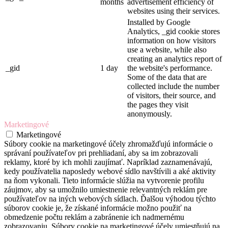
months
advertisement efficiency of
websites using their services.
Installed by Google
Analytics, _gid cookie stores
information on how visitors
use a website, while also
creating an analytics report of
_gid
1 day
the website's performance.
Some of the data that are
collected include the number
of visitors, their source, and
the pages they visit
anonymously.
Marketingové
Marketingové
Súbory cookie na marketingové účely zhromažďujú informácie o
správaní používateľov pri prehliadaní, aby sa im zobrazovali
reklamy, ktoré by ich mohli zaujímať. Napríklad zaznamenávajú,
kedy používatelia naposledy webové sídlo navštívili a aké aktivity
na ňom vykonali. Tieto informácie slúžia na vytvorenie profilu
záujmov, aby sa umožnilo umiestnenie relevantných reklám pre
používateľov na iných webových sídlach. Ďalšou výhodou týchto
súborov cookie je, že získané informácie možno použiť na
obmedzenie počtu reklám a zabránenie ich nadmernému
zobrazovaniu. Súbory cookie na marketingové účely umiestňujú na