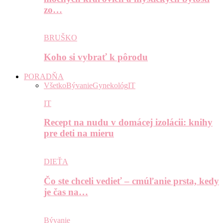
zo…
BRUŠKO
Koho si vybrať k pôrodu
PORADŇA
Všetko
Bývanie
Gynekológ
IT
IT
Recept na nudu v domácej izolácii: knihy
pre deti na mieru
DIEŤA
Čo ste chceli vedieť – cmúľanie prsta, kedy
je čas na…
Bývanie