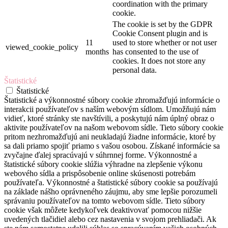
coordination with the primary
cookie.
The cookie is set by the GDPR
Cookie Consent plugin and is
11
used to store whether or not user
viewed_cookie_policy
months
has consented to the use of
cookies. It does not store any
personal data.
Štatistické
Štatistické
Štatistické a výkonnostné súbory cookie zhromažďujú informácie o
interakcii používateľov s naším webovým sídlom. Umožňujú nám
vidieť, ktoré stránky ste navštívili, a poskytujú nám úplný obraz o
aktivite používateľov na našom webovom sídle. Tieto súbory cookie
pritom nezhromažďujú ani neukladajú žiadne informácie, ktoré by
sa dali priamo spojiť priamo s vašou osobou. Získané informácie sa
zvyčajne ďalej spracúvajú v súhrnnej forme. Výkonnostné a
štatistické súbory cookie slúžia výhradne na zlepšenie výkonu
webového sídla a prispôsobenie online skúsenosti potrebám
používateľa. Výkonnostné a štatistické súbory cookie sa používajú
na základe nášho oprávneného záujmu, aby sme lepšie porozumeli
správaniu používateľov na tomto webovom sídle. Tieto súbory
cookie však môžete kedykoľvek deaktivovať pomocou nižšie
uvedených tlačidiel alebo cez nastavenia v svojom prehliadači. Ak