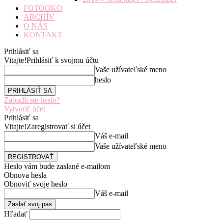
FOTOOKO
ARCHÍV
O NÁS
KONTAKT
Prihlásiť sa
Vitajte!
Prihlásiť k svojmu účtu
Vaše užívateľské meno
heslo
Zabudli ste heslo?
Vytvoriť účet
Prihlásiť sa
Vitajte!
Zaregistrovať si účet
Váš e-mail
Vaše užívateľské meno
Heslo vám bude zaslané e-mailom
Obnova hesla
Obnoviť svoje heslo
Váš e-mail
Hľadať