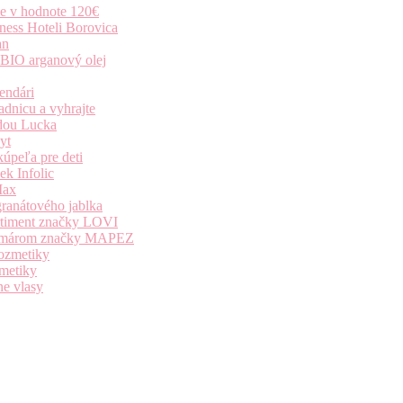
ie v hodnote 120€
ness Hoteli Borovica
an
 BIO arganový olej
endári
dnicu a vyhrajte
dou Lucka
yt
úpeľa pre deti
k Infolic
Max
granátového jablka
ortiment značky LOVI
i komárom značky MAPEZ
kozmetiky
zmetiky
ne vlasy