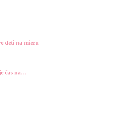
e deti na mieru
 je čas na…