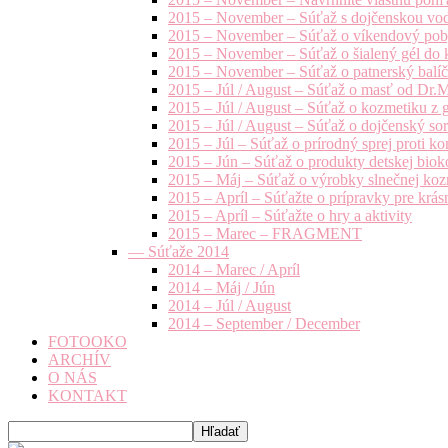
2015 – November – Súťaž s dojčenskou vo
2015 – November – Súťaž o víkendový pob
2015 – November – Súťaž o šialený gél do k
2015 – November – Súťaž o patnerský balíče
2015 – Júl / August – Súťaž o masť od Dr.
2015 – Júl / August – Súťaž o kozmetiku z 
2015 – Júl / August – Súťaž o dojčenský s
2015 – Júl – Súťaž o prírodný sprej prot
2015 – Jún – Súťaž o produkty detskej bio
2015 – Máj – Súťaž o výrobky slnečnej ko
2015 – Apríl – Súťažte o prípravky pre krás
2015 – Apríl – Súťažte o hry a aktivity
2015 – Marec – FRAGMENT
— Súťaže 2014
2014 – Marec / Apríl
2014 – Máj / Jún
2014 – Júl / August
2014 – September / December
FOTOOKO
ARCHÍV
O NÁS
KONTAKT