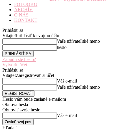
FOTOOKO
ARCHÍV
O NÁS
KONTAKT
Prihlásiť sa
Vitajte!
Prihlásiť k svojmu účtu
Vaše užívateľské meno
heslo
Zabudli ste heslo?
Vytvoriť účet
Prihlásiť sa
Vitajte!
Zaregistrovať si účet
Váš e-mail
Vaše užívateľské meno
Heslo vám bude zaslané e-mailom
Obnova hesla
Obnoviť svoje heslo
Váš e-mail
Hľadať