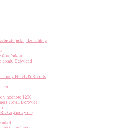
čbe atopickej dermatitídy
ta
vašou fotkou
o areálu Babyland
 Trinity Hotels & Resorts
otkou
ie v hodnote 120€
ness Hoteli Borovica
an
 BIO arganový olej
endári
dnicu a vyhrajte