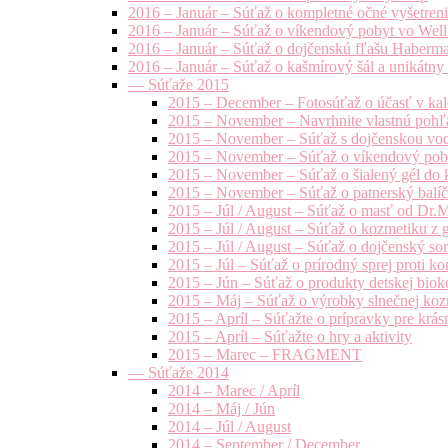
2016 – Január – Súťaž o kompletné očné vyšetren
2016 – Január – Súťaž o víkendový pobyt vo Well
2016 – Január – Súťaž o dojčenskú fľašu Haberm
2016 – Január – Súťaž o kašmírový šál a unikátny
— Súťaže 2015
2015 – December – Fotosúťaž o účasť v kal
2015 – November – Navrhnite vlastnú pohľa
2015 – November – Súťaž s dojčenskou vo
2015 – November – Súťaž o víkendový pob
2015 – November – Súťaž o šialený gél do k
2015 – November – Súťaž o patnerský balíče
2015 – Júl / August – Súťaž o masť od Dr.
2015 – Júl / August – Súťaž o kozmetiku z 
2015 – Júl / August – Súťaž o dojčenský s
2015 – Júl – Súťaž o prírodný sprej prot
2015 – Jún – Súťaž o produkty detskej bio
2015 – Máj – Súťaž o výrobky slnečnej ko
2015 – Apríl – Súťažte o prípravky pre krás
2015 – Apríl – Súťažte o hry a aktivity
2015 – Marec – FRAGMENT
— Súťaže 2014
2014 – Marec / Apríl
2014 – Máj / Jún
2014 – Júl / August
2014 – September / December