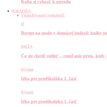
Koho si vybrať k pôrodu
PORADŇA
Všetko
Bývanie
Gynekológ
IT
IT
Recept na nudu v domácej izolácii: knihy pr
DIEŤA
Čo ste chceli vedieť – cmúľanie prsta, kedy
Bývanie
Izba pre predškoláka 2. časť
Bývanie
Izba pre predškoláka 1. časť