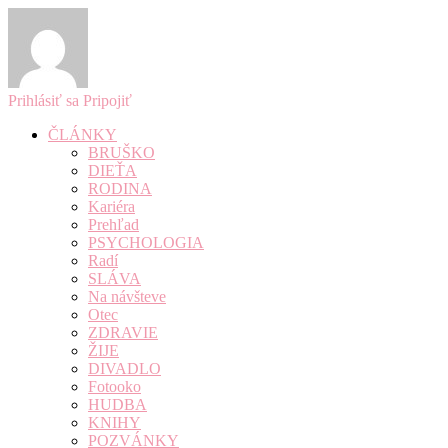
Prihlásiť sa
Pripojiť
ČLÁNKY
BRUŠKO
DIEŤA
RODINA
Kariéra
Prehľad
PSYCHOLOGIA
Radí
SLÁVA
Na návšteve
Otec
ZDRAVIE
ŽIJE
DIVADLO
Fotooko
HUDBA
KNIHY
POZVÁNKY