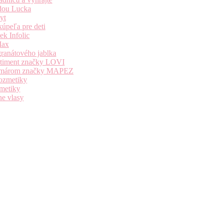
dou Lucka
yt
úpeľa pre deti
k Infolic
Max
granátového jablka
ortiment značky LOVI
i komárom značky MAPEZ
kozmetiky
zmetiky
ne vlasy