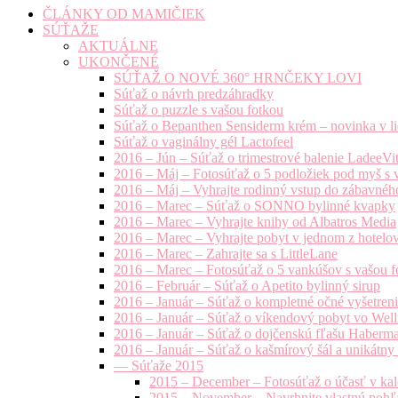
ČLÁNKY OD MAMIČIEK
SÚŤAŽE
AKTUÁLNE
UKONČENÉ
SÚŤAŽ O NOVÉ 360° HRNČEKY LOVI
Súťaž o návrh predzáhradky
Súťaž o puzzle s vašou fotkou
Súťaž o Bepanthen Sensiderm krém – novinka v lie
Súťaž o vaginálny gél Lactofeel
2016 – Jún – Súťaž o trimestrové balenie LadeeVi
2016 – Máj – Fotosúťaž o 5 podložiek pod myš s 
2016 – Máj – Vyhrajte rodinný vstup do zábavnéh
2016 – Marec – Súťaž o SONNO bylinné kvapky
2016 – Marec – Vyhrajte knihy od Albatros Media
2016 – Marec – Vyhrajte pobyt v jednom z hotelov
2016 – Marec – Zahrajte sa s LittleLane
2016 – Marec – Fotosúťaž o 5 vankúšov s vašou f
2016 – Február – Súťaž o Apetito bylinný sirup
2016 – Január – Súťaž o kompletné očné vyšetren
2016 – Január – Súťaž o víkendový pobyt vo Well
2016 – Január – Súťaž o dojčenskú fľašu Haberm
2016 – Január – Súťaž o kašmírový šál a unikátny
— Súťaže 2015
2015 – December – Fotosúťaž o účasť v kal
2015 – November – Navrhnite vlastnú pohľa