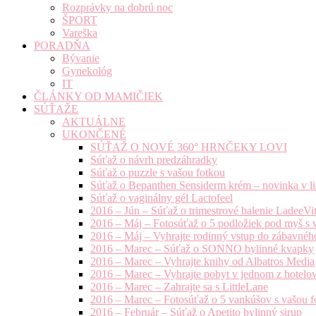
Rozprávky na dobrú noc
ŠPORT
Vareška
PORADŇA
Bývanie
Gynekológ
IT
ČLÁNKY OD MAMIČIEK
SÚŤAŽE
AKTUÁLNE
UKONČENÉ
SÚŤAŽ O NOVÉ 360° HRNČEKY LOVI
Súťaž o návrh predzáhradky
Súťaž o puzzle s vašou fotkou
Súťaž o Bepanthen Sensiderm krém – novinka v lie
Súťaž o vaginálny gél Lactofeel
2016 – Jún – Súťaž o trimestrové balenie LadeeVi
2016 – Máj – Fotosúťaž o 5 podložiek pod myš s 
2016 – Máj – Vyhrajte rodinný vstup do zábavnéh
2016 – Marec – Súťaž o SONNO bylinné kvapky
2016 – Marec – Vyhrajte knihy od Albatros Media
2016 – Marec – Vyhrajte pobyt v jednom z hotelov
2016 – Marec – Zahrajte sa s LittleLane
2016 – Marec – Fotosúťaž o 5 vankúšov s vašou f
2016 – Február – Súťaž o Apetito bylinný sirup