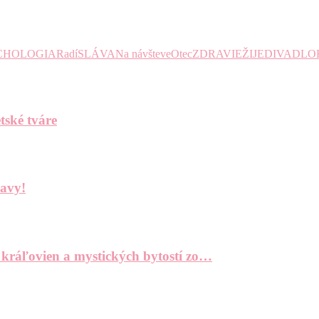
CHOLOGIA
Radí
SLÁVA
Na návšteve
Otec
ZDRAVIE
ŽIJE
DIVADLO
tské tváre
bavy!
 kráľovien a mystických bytostí zo…