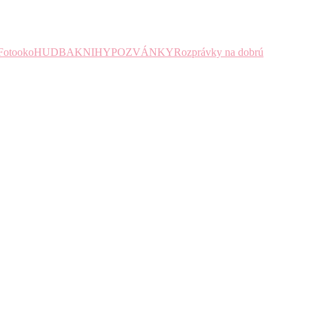
Fotooko
HUDBA
KNIHY
POZVÁNKY
Rozprávky na dobrú