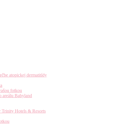
čbe atopickej dermatitídy
ta
vašou fotkou
o areálu Babyland
 Trinity Hotels & Resorts
otkou