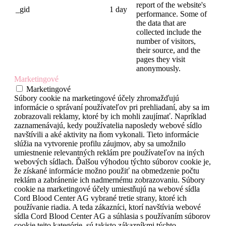
report of the website's
_gid
1 day
performance. Some of
the data that are
collected include the
number of visitors,
their source, and the
pages they visit
anonymously.
Marketingové
Marketingové
Súbory cookie na marketingové účely zhromažďujú
informácie o správaní používateľov pri prehliadaní, aby sa im
zobrazovali reklamy, ktoré by ich mohli zaujímať. Napríklad
zaznamenávajú, kedy používatelia naposledy webové sídlo
navštívili a aké aktivity na ňom vykonali. Tieto informácie
slúžia na vytvorenie profilu záujmov, aby sa umožnilo
umiestnenie relevantných reklám pre používateľov na iných
webových sídlach. Ďalšou výhodou týchto súborov cookie je,
že získané informácie možno použiť na obmedzenie počtu
reklám a zabránenie ich nadmernému zobrazovaniu. Súbory
cookie na marketingové účely umiestňujú na webové sídla
Cord Blood Center AG vybrané tretie strany, ktoré ich
používanie riadia. A teda zákazníci, ktorí navštívia webové
sídla Cord Blood Center AG a súhlasia s používaním súborov
cookie tejto kategórie, sú takisto zákazníkmi týchto