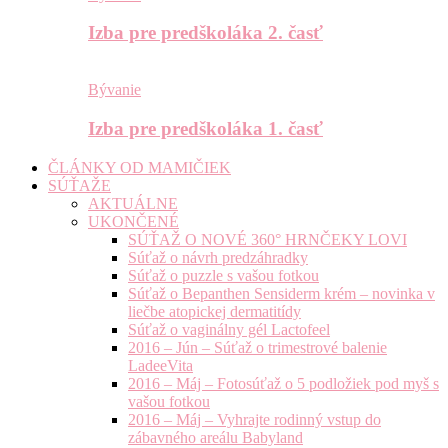
Izba pre predškoláka 2. časť
Bývanie
Izba pre predškoláka 1. časť
ČLÁNKY OD MAMIČIEK
SÚŤAŽE
AKTUÁLNE
UKONČENÉ
SÚŤAŽ O NOVÉ 360° HRNČEKY LOVI
Súťaž o návrh predzáhradky
Súťaž o puzzle s vašou fotkou
Súťaž o Bepanthen Sensiderm krém – novinka v
liečbe atopickej dermatitídy
Súťaž o vaginálny gél Lactofeel
2016 – Jún – Súťaž o trimestrové balenie
LadeeVita
2016 – Máj – Fotosúťaž o 5 podložiek pod myš s
vašou fotkou
2016 – Máj – Vyhrajte rodinný vstup do
zábavného areálu Babyland