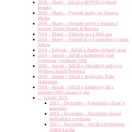
2016 – Marec – Súťaž o SONNO bylinné
kvapky
2016 – Marec – Vyhrajte knihy od Albatros
Media
2016 – Marec – Vyhrajte pobyt v jednom z
hotelov Trinity Hotels & Resorts
2016 – Marec – Zahrajte sa s LittleLane
2016 – Marec – Fotosúťaž o 5 vankúšov s vašou
fotkou
2016 – Február – Súťaž o Apetito bylinný sirup
2016 – Január – Súťaž o kompletné očné
vyšetrenie v hodnote 120€
2016 – Január – Súťaž o víkendový pobyt vo
Wellness Hoteli Borovica
2016 – Január – Súťaž o dojčenskú fľašu
Haberman
2016 – Január – Súťaž o kašmírový šál a
unikátny BIO arganový olej
— Súťaže 2015
2015 – December – Fotosúťaž o účasť v
kalendári
2015 – November – Navrhnite vlastnú
pohľadnicu a vyhrajte
2015 – November – Súťaž s dojčenskou
vodou Lucka