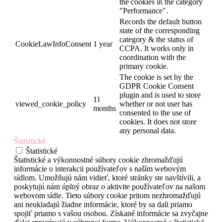
the cookies in the category
"Performance".
Records the default button
state of the corresponding
category & the status of
CookieLawInfoConsent
1 year
CCPA. It works only in
coordination with the
primary cookie.
The cookie is set by the
GDPR Cookie Consent
plugin and is used to store
11
viewed_cookie_policy
whether or not user has
months
consented to the use of
cookies. It does not store
any personal data.
Štatistické
Štatistické
Štatistické a výkonnostné súbory cookie zhromažďujú
informácie o interakcii používateľov s naším webovým
sídlom. Umožňujú nám vidieť, ktoré stránky ste navštívili, a
poskytujú nám úplný obraz o aktivite používateľov na našom
webovom sídle. Tieto súbory cookie pritom nezhromažďujú
ani neukladajú žiadne informácie, ktoré by sa dali priamo
spojiť priamo s vašou osobou. Získané informácie sa zvyčajne