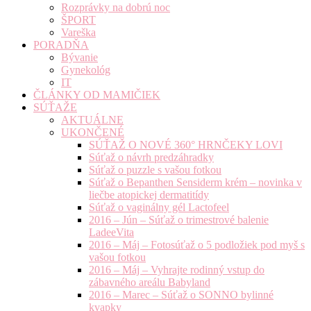
Rozprávky na dobrú noc
ŠPORT
Vareška
PORADŇA
Bývanie
Gynekológ
IT
ČLÁNKY OD MAMIČIEK
SÚŤAŽE
AKTUÁLNE
UKONČENÉ
SÚŤAŽ O NOVÉ 360° HRNČEKY LOVI
Súťaž o návrh predzáhradky
Súťaž o puzzle s vašou fotkou
Súťaž o Bepanthen Sensiderm krém – novinka v
liečbe atopickej dermatitídy
Súťaž o vaginálny gél Lactofeel
2016 – Jún – Súťaž o trimestrové balenie
LadeeVita
2016 – Máj – Fotosúťaž o 5 podložiek pod myš s
vašou fotkou
2016 – Máj – Vyhrajte rodinný vstup do
zábavného areálu Babyland
2016 – Marec – Súťaž o SONNO bylinné
kvapky