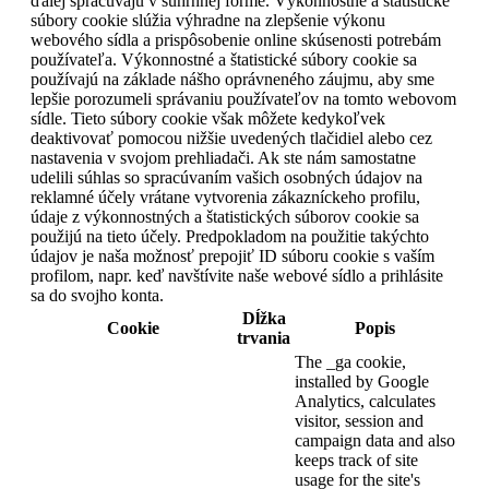
ďalej spracúvajú v súhrnnej forme. Výkonnostné a štatistické
súbory cookie slúžia výhradne na zlepšenie výkonu
webového sídla a prispôsobenie online skúsenosti potrebám
používateľa. Výkonnostné a štatistické súbory cookie sa
používajú na základe nášho oprávneného záujmu, aby sme
lepšie porozumeli správaniu používateľov na tomto webovom
sídle. Tieto súbory cookie však môžete kedykoľvek
deaktivovať pomocou nižšie uvedených tlačidiel alebo cez
nastavenia v svojom prehliadači. Ak ste nám samostatne
udelili súhlas so spracúvaním vašich osobných údajov na
reklamné účely vrátane vytvorenia zákazníckeho profilu,
údaje z výkonnostných a štatistických súborov cookie sa
použijú na tieto účely. Predpokladom na použitie takýchto
údajov je naša možnosť prepojiť ID súboru cookie s vaším
profilom, napr. keď navštívite naše webové sídlo a prihlásite
sa do svojho konta.
Dĺžka
Cookie
Popis
trvania
The _ga cookie,
installed by Google
Analytics, calculates
visitor, session and
campaign data and also
keeps track of site
usage for the site's