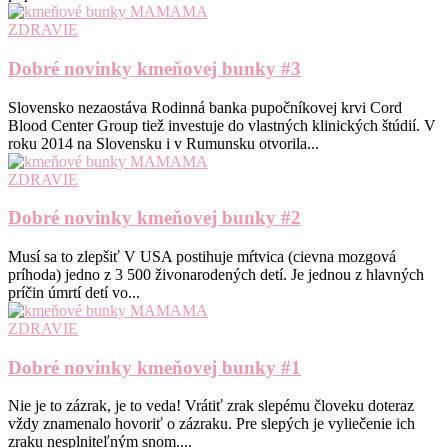
ZDRAVIE
Dobré novinky kmeňovej bunky #3
Slovensko nezaostáva Rodinná banka pupočníkovej krvi Cord
Blood Center Group tiež investuje do vlastných klinických štúdií. V
roku 2014 na Slovensku i v Rumunsku otvorila...
ZDRAVIE
Dobré novinky kmeňovej bunky #2
Musí sa to zlepšiť V USA postihuje mŕtvica (cievna mozgová
príhoda) jedno z 3 500 živonarodených detí. Je jednou z hlavných
príčin úmrtí detí vo...
ZDRAVIE
Dobré novinky kmeňovej bunky #1
Nie je to zázrak, je to veda! Vrátiť zrak slepému človeku doteraz
vždy znamenalo hovoriť o zázraku. Pre slepých je vyliečenie ich
zraku nesplniteľným snom....