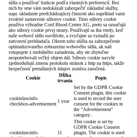
sídla a používať funkcie podľa vlastných preferencií. Bez
nich by sme vám nedokázali zabezpečiť základné služby,
napr. ukladanie predchádzajúcej činnosti ako napríklad vami
zvolené nastavenie súborov cookie. Tieto súbory cookie
používa výhradne Cord Blood Center AG, preto sa označujú
ako súbory cookie prvej strany. Používajú sa iba vtedy, keď
naše webové sídlo navštívite, a zvyčajne sa vymažú po
zatvorení prehliadača. Okrem toho slúžia na zabezpečenie
optimalizovaného zobrazenia webového sídla, ak naň
vstupujete z mobilného zariadenia, aby ste zbytočne
nespotrebovali veľký objem dát. Súbory cookie navyše
zjednodušujú zmenu protokolu stránok z http na https, takže
bezpečnosť prenášaných údajov zostáva zaručená.
Dĺžka
Cookie
Popis
trvania
Set by the GDPR Cookie
Consent plugin, this cookie
cookielawinfo-
is used to record the user
1 year
checkbox-advertisement
consent for the cookies in
the "Advertisement"
category .
This cookie is set by
GDPR Cookie Consent
cookielawinfo-
11
plugin. The cookie is used