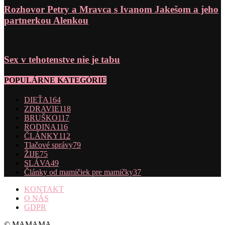
Rozhovor Petry a Mravca s Ivanom Jakešom a jeho
partnerkou Alenkou
Sex v tehotenstve nie je tabu
POPULÁRNE KATEGÓRIE
DIEŤA
164
ZDRAVIE
118
BRUŠKO
117
RODINA
116
ČLÁNKY
112
Tlačové správy
79
ŽIJE
75
SLÁVA
49
Články od mamičiek pre mamičky
37
KONTAKT
O NÁS
GDPR
© MAMAMA