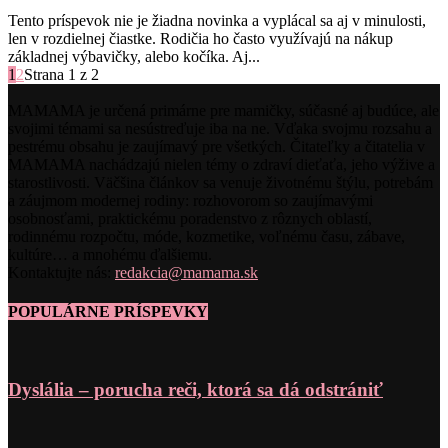
Tento príspevok nie je žiadna novinka a vyplácal sa aj v minulosti,
len v rozdielnej čiastke. Rodičia ho často využívajú na nákup
základnej výbavičky, alebo kočíka. Aj...
1
2
Strana 1 z 2
MAMAMA je určená primárne pre mamičky, súčasné aj budúce, ale
svojimi témami sa nesústreďuje iba na ne. Vďaka svojmu rozsahu a
pestrému obsahu je zaujímavý pre všetkých. Čitateľky a čitatelia v
MAMAMA nachádzajú nielen témy o zdraví dieťaťa, jeho výžive a
starostlivosti. Väčšina článkov sa venuje životnému štýlu, potrebám
a záujmom modernej rodiny: rozhovorom so zaujímavými
osobnosťami, praktickému poradenstvo z rôznych oblastí,
rodinnému rozpočtu, móde, kozmetike, voľnému času, zábave,
kultúre… a mnohému ďalšiemu.
Kontaktujte nás:
redakcia@mamama.sk
POPULÁRNE PRÍSPEVKY
Dyslália – porucha reči, ktorá sa dá odstrániť