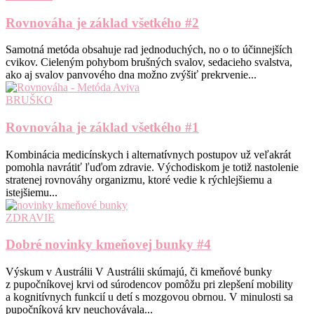
Rovnováha je základ všetkého #2
Samotná metóda obsahuje rad jednoduchých, no o to účinnejších
cvikov. Cieleným pohybom brušných svalov, sedacieho svalstva,
ako aj svalov panvového dna možno zvýšiť prekrvenie...
BRUŠKO
Rovnováha je základ všetkého #1
Kombinácia medicínskych i alternatívnych postupov už veľakrát
pomohla navrátiť ľuďom zdravie. Východiskom je totiž nastolenie
stratenej rovnováhy organizmu, ktoré vedie k rýchlejšiemu a
istejšiemu...
ZDRAVIE
Dobré novinky kmeňovej bunky #4
Výskum v Austrálii V Austrálii skúmajú, či kmeňové bunky
z pupočníkovej krvi od súrodencov pomôžu pri zlepšení mobility
a kognitívnych funkcií u detí s mozgovou obrnou. V minulosti sa
pupočníková krv neuchovávala...