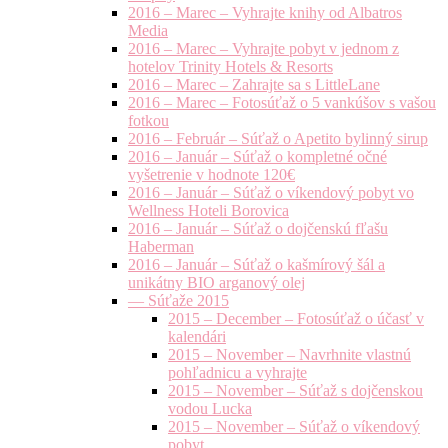
2016 – Marec – Vyhrajte knihy od Albatros
Media
2016 – Marec – Vyhrajte pobyt v jednom z
hotelov Trinity Hotels & Resorts
2016 – Marec – Zahrajte sa s LittleLane
2016 – Marec – Fotosúťaž o 5 vankúšov s vašou
fotkou
2016 – Február – Súťaž o Apetito bylinný sirup
2016 – Január – Súťaž o kompletné očné
vyšetrenie v hodnote 120€
2016 – Január – Súťaž o víkendový pobyt vo
Wellness Hoteli Borovica
2016 – Január – Súťaž o dojčenskú fľašu
Haberman
2016 – Január – Súťaž o kašmírový šál a
unikátny BIO arganový olej
— Súťaže 2015
2015 – December – Fotosúťaž o účasť v
kalendári
2015 – November – Navrhnite vlastnú
pohľadnicu a vyhrajte
2015 – November – Súťaž s dojčenskou
vodou Lucka
2015 – November – Súťaž o víkendový
pobyt