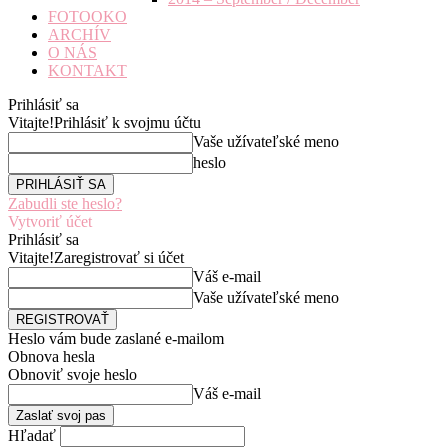
FOTOOKO
ARCHÍV
O NÁS
KONTAKT
Prihlásiť sa
Vitajte!
Prihlásiť k svojmu účtu
Vaše užívateľské meno
heslo
Zabudli ste heslo?
Vytvoriť účet
Prihlásiť sa
Vitajte!
Zaregistrovať si účet
Váš e-mail
Vaše užívateľské meno
Heslo vám bude zaslané e-mailom
Obnova hesla
Obnoviť svoje heslo
Váš e-mail
Hľadať