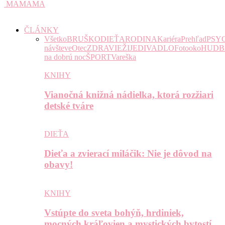
MAMAMA
ČLÁNKY
Všetko
BRUŠKO
DIEŤA
RODINA
Kariéra
Prehľad
PSY
návšteve
Otec
ZDRAVIE
ŽIJE
DIVADLO
Fotooko
HUDB
na dobrú noc
ŠPORT
Vareška
KNIHY
Vianočná knižná nádielka, ktorá rozžiari
detské tváre
DIEŤA
Dieťa a zvierací miláčik: Nie je dôvod na
obavy!
KNIHY
Vstúpte do sveta bohýň, hrdiniek,
mocných kráľovien a mystických bytostí