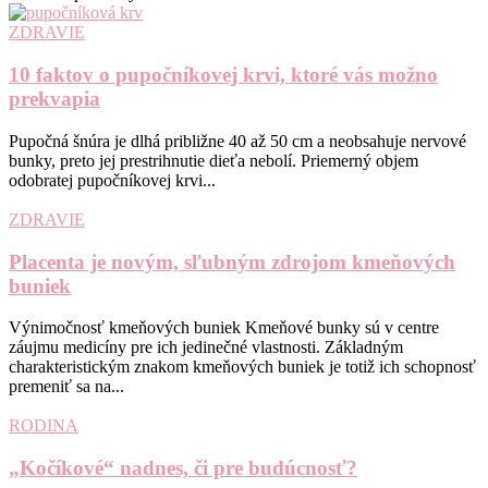
ZDRAVIE
10 faktov o pupočníkovej krvi, ktoré vás možno
prekvapia
Pupočná šnúra je dlhá približne 40 až 50 cm a neobsahuje nervové
bunky, preto jej prestrihnutie dieťa nebolí. Priemerný objem
odobratej pupočníkovej krvi...
ZDRAVIE
Placenta je novým, sľubným zdrojom kmeňových
buniek
Výnimočnosť kmeňových buniek Kmeňové bunky sú v centre
záujmu medicíny pre ich jedinečné vlastnosti. Základným
charakteristickým znakom kmeňových buniek je totiž ich schopnosť
premeniť sa na...
RODINA
„Kočíkové“ nadnes, či pre budúcnosť?