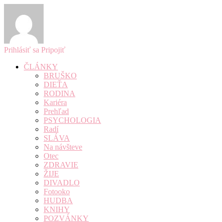
Prihlásiť sa
Pripojiť
ČLÁNKY
BRUŠKO
DIEŤA
RODINA
Kariéra
Prehľad
PSYCHOLOGIA
Radí
SLÁVA
Na návšteve
Otec
ZDRAVIE
ŽIJE
DIVADLO
Fotooko
HUDBA
KNIHY
POZVÁNKY