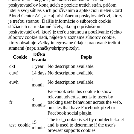
poskytovateľov konajúcich z pozície tretích strán, pričom
udelia svoj súhlas s ich používaním a aplikáciou nielen Cord
Blood Center AG, ale aj príslušnému poskytovateľovi, ktorý
je treťou stranou. Ďalšie informácie o súboroch cookie
slúžiacich na reklamné účely, ako aj o príslušnom
poskytovateľovi, ktorý je treťou stranou a používanie týchto
súborov cookie riadi, nájdete v zozname súborov cookie,
ktorý obsahuje všetky integrované údaje spracované tretími
stranami (napr. značky/skripty/pixely).
Dĺžka
Cookie
Popis
trvania
ckf
1 year
No description available.
euvf
14 days
No description available.
1
euvh
No description available.
month
Facebook sets this cookie to show
relevant advertisements to users by
3
fr
tracking user behaviour across the web,
months
on sites that have Facebook pixel or
Facebook social plugin.
The test_cookie is set by doubleclick.net
15
test_cookie
and is used to determine if the user's
minutes
browser supports cookies.