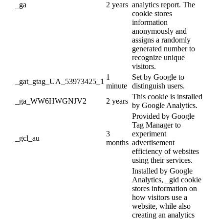
_ga
2 years
analytics report. The
cookie stores
information
anonymously and
assigns a randomly
generated number to
recognize unique
visitors.
1
Set by Google to
_gat_gtag_UA_53973425_1
minute
distinguish users.
This cookie is installed
_ga_WW6HWGNJV2
2 years
by Google Analytics.
Provided by Google
Tag Manager to
3
experiment
_gcl_au
months
advertisement
efficiency of websites
using their services.
Installed by Google
Analytics, _gid cookie
stores information on
how visitors use a
website, while also
creating an analytics