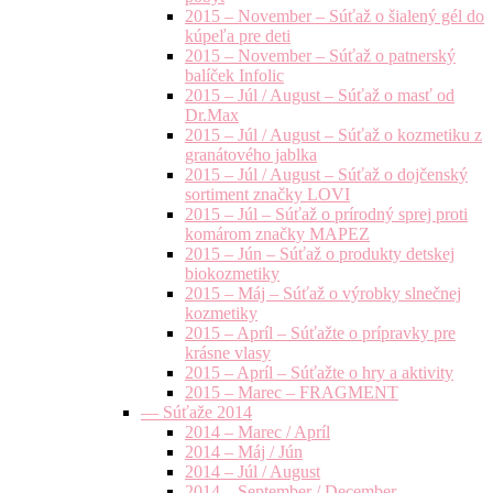
2015 – November – Súťaž o šialený gél do
kúpeľa pre deti
2015 – November – Súťaž o patnerský
balíček Infolic
2015 – Júl / August – Súťaž o masť od
Dr.Max
2015 – Júl / August – Súťaž o kozmetiku z
granátového jablka
2015 – Júl / August – Súťaž o dojčenský
sortiment značky LOVI
2015 – Júl – Súťaž o prírodný sprej proti
komárom značky MAPEZ
2015 – Jún – Súťaž o produkty detskej
biokozmetiky
2015 – Máj – Súťaž o výrobky slnečnej
kozmetiky
2015 – Apríl – Súťažte o prípravky pre
krásne vlasy
2015 – Apríl – Súťažte o hry a aktivity
2015 – Marec – FRAGMENT
— Súťaže 2014
2014 – Marec / Apríl
2014 – Máj / Jún
2014 – Júl / August
2014 – September / December