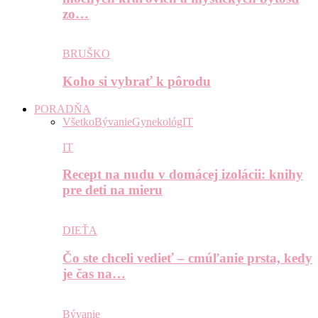
zo…
BRUŠKO
Koho si vybrať k pôrodu
PORADŇA
Všetko
Bývanie
Gynekológ
IT
IT
Recept na nudu v domácej izolácii: knihy
pre deti na mieru
DIEŤA
Čo ste chceli vedieť – cmúľanie prsta, kedy
je čas na…
Bývanie