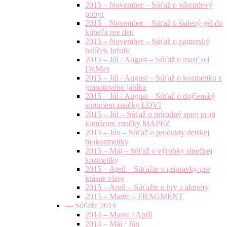
2015 – November – Súťaž o víkendový
pobyt
2015 – November – Súťaž o šialený gél do
kúpeľa pre deti
2015 – November – Súťaž o patnerský
balíček Infolic
2015 – Júl / August – Súťaž o masť od
Dr.Max
2015 – Júl / August – Súťaž o kozmetiku z
granátového jablka
2015 – Júl / August – Súťaž o dojčenský
sortiment značky LOVI
2015 – Júl – Súťaž o prírodný sprej proti
komárom značky MAPEZ
2015 – Jún – Súťaž o produkty detskej
biokozmetiky
2015 – Máj – Súťaž o výrobky slnečnej
kozmetiky
2015 – Apríl – Súťažte o prípravky pre
krásne vlasy
2015 – Apríl – Súťažte o hry a aktivity
2015 – Marec – FRAGMENT
— Súťaže 2014
2014 – Marec / Apríl
2014 – Máj / Jún