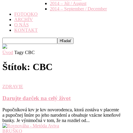
2014 – Júl / August
2014 – September / December
FOTOOKO
ARCHÍV
O NÁS
KONTAKT
Úvod
Tagy
CBC
Štítok: CBC
ZDRAVIE
Darujte darček na celý život
Pupočníková krv je krv novorodenca, ktorá zostáva v placente
a pupočnej šnúre po jeho narodení a obsahuje vzácne kmeňové
bunky. Je výnimočná v tom, že na rozdiel od...
BRUŠKO