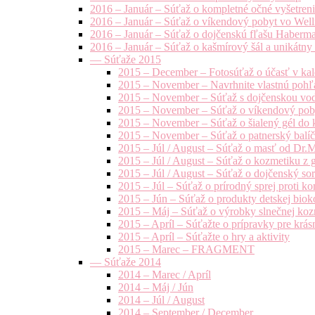
2016 – Január – Súťaž o kompletné očné vyšetren
2016 – Január – Súťaž o víkendový pobyt vo Well
2016 – Január – Súťaž o dojčenskú fľašu Haberm
2016 – Január – Súťaž o kašmírový šál a unikátny
— Súťaže 2015
2015 – December – Fotosúťaž o účasť v kal
2015 – November – Navrhnite vlastnú pohľa
2015 – November – Súťaž s dojčenskou vo
2015 – November – Súťaž o víkendový pob
2015 – November – Súťaž o šialený gél do k
2015 – November – Súťaž o patnerský balíče
2015 – Júl / August – Súťaž o masť od Dr.
2015 – Júl / August – Súťaž o kozmetiku z 
2015 – Júl / August – Súťaž o dojčenský s
2015 – Júl – Súťaž o prírodný sprej prot
2015 – Jún – Súťaž o produkty detskej bio
2015 – Máj – Súťaž o výrobky slnečnej ko
2015 – Apríl – Súťažte o prípravky pre krás
2015 – Apríl – Súťažte o hry a aktivity
2015 – Marec – FRAGMENT
— Súťaže 2014
2014 – Marec / Apríl
2014 – Máj / Jún
2014 – Júl / August
2014 – September / December