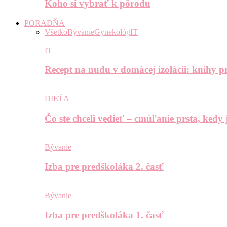
Koho si vybrať k pôrodu
PORADŇA
Všetko
Bývanie
Gynekológ
IT
IT
Recept na nudu v domácej izolácii: knihy pr
DIEŤA
Čo ste chceli vedieť – cmúľanie prsta, kedy
Bývanie
Izba pre predškoláka 2. časť
Bývanie
Izba pre predškoláka 1. časť