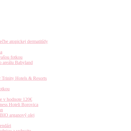
čbe atopickej dermatitídy
ta
vašou fotkou
o areálu Babyland
 Trinity Hotels & Resorts
otkou
ie v hodnote 120€
ness Hoteli Borovica
an
 BIO arganový olej
endári
dnicu a vyhrajte