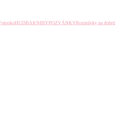
Fotooko
HUDBA
KNIHY
POZVÁNKY
Rozprávky na dobrú