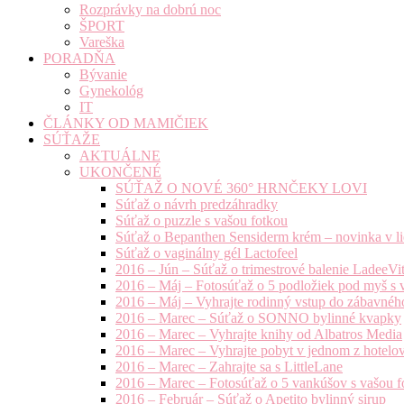
Rozprávky na dobrú noc
ŠPORT
Vareška
PORADŇA
Bývanie
Gynekológ
IT
ČLÁNKY OD MAMIČIEK
SÚŤAŽE
AKTUÁLNE
UKONČENÉ
SÚŤAŽ O NOVÉ 360° HRNČEKY LOVI
Súťaž o návrh predzáhradky
Súťaž o puzzle s vašou fotkou
Súťaž o Bepanthen Sensiderm krém – novinka v lie
Súťaž o vaginálny gél Lactofeel
2016 – Jún – Súťaž o trimestrové balenie LadeeVi
2016 – Máj – Fotosúťaž o 5 podložiek pod myš s 
2016 – Máj – Vyhrajte rodinný vstup do zábavnéh
2016 – Marec – Súťaž o SONNO bylinné kvapky
2016 – Marec – Vyhrajte knihy od Albatros Media
2016 – Marec – Vyhrajte pobyt v jednom z hotelov
2016 – Marec – Zahrajte sa s LittleLane
2016 – Marec – Fotosúťaž o 5 vankúšov s vašou f
2016 – Február – Súťaž o Apetito bylinný sirup