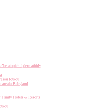
čbe atopickej dermatitídy
ta
vašou fotkou
o areálu Babyland
 Trinity Hotels & Resorts
otkou