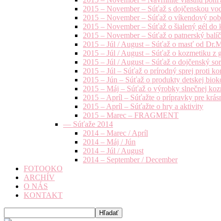
2015 – November – Súťaž s dojčenskou vo
2015 – November – Súťaž o víkendový pob
2015 – November – Súťaž o šialený gél do k
2015 – November – Súťaž o patnerský balíče
2015 – Júl / August – Súťaž o masť od Dr.
2015 – Júl / August – Súťaž o kozmetiku z 
2015 – Júl / August – Súťaž o dojčenský s
2015 – Júl – Súťaž o prírodný sprej prot
2015 – Jún – Súťaž o produkty detskej bio
2015 – Máj – Súťaž o výrobky slnečnej ko
2015 – Apríl – Súťažte o prípravky pre krás
2015 – Apríl – Súťažte o hry a aktivity
2015 – Marec – FRAGMENT
— Súťaže 2014
2014 – Marec / Apríl
2014 – Máj / Jún
2014 – Júl / August
2014 – September / December
FOTOOKO
ARCHÍV
O NÁS
KONTAKT