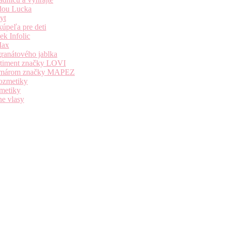
dou Lucka
yt
úpeľa pre deti
k Infolic
Max
granátového jablka
ortiment značky LOVI
i komárom značky MAPEZ
kozmetiky
zmetiky
ne vlasy