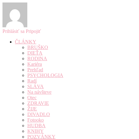
Prihlásiť sa
Pripojiť
ČLÁNKY
BRUŠKO
DIEŤA
RODINA
Kariéra
Prehľad
PSYCHOLOGIA
Radí
SLÁVA
Na návšteve
Otec
ZDRAVIE
ŽIJE
DIVADLO
Fotooko
HUDBA
KNIHY
POZVÁNKY