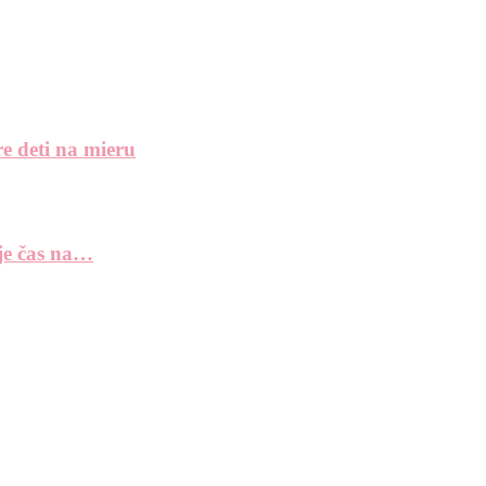
e deti na mieru
 je čas na…