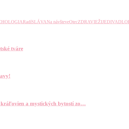
CHOLOGIA
Radí
SLÁVA
Na návšteve
Otec
ZDRAVIE
ŽIJE
DIVADLO
tské tváre
bavy!
 kráľovien a mystických bytostí zo…