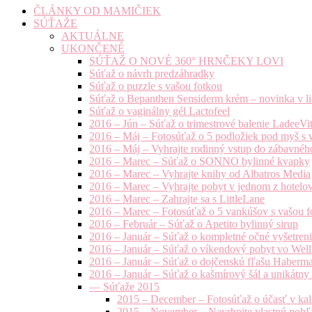
ČLÁNKY OD MAMIČIEK
SÚŤAŽE
AKTUÁLNE
UKONČENÉ
SÚŤAŽ O NOVÉ 360° HRNČEKY LOVI
Súťaž o návrh predzáhradky
Súťaž o puzzle s vašou fotkou
Súťaž o Bepanthen Sensiderm krém – novinka v lie
Súťaž o vaginálny gél Lactofeel
2016 – Jún – Súťaž o trimestrové balenie LadeeVi
2016 – Máj – Fotosúťaž o 5 podložiek pod myš s 
2016 – Máj – Vyhrajte rodinný vstup do zábavnéh
2016 – Marec – Súťaž o SONNO bylinné kvapky
2016 – Marec – Vyhrajte knihy od Albatros Media
2016 – Marec – Vyhrajte pobyt v jednom z hotelov
2016 – Marec – Zahrajte sa s LittleLane
2016 – Marec – Fotosúťaž o 5 vankúšov s vašou f
2016 – Február – Súťaž o Apetito bylinný sirup
2016 – Január – Súťaž o kompletné očné vyšetren
2016 – Január – Súťaž o víkendový pobyt vo Well
2016 – Január – Súťaž o dojčenskú fľašu Haberm
2016 – Január – Súťaž o kašmírový šál a unikátny
— Súťaže 2015
2015 – December – Fotosúťaž o účasť v kal
2015 – November – Navrhnite vlastnú pohľa