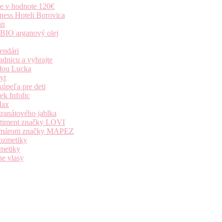
ie v hodnote 120€
ness Hoteli Borovica
an
 BIO arganový olej
endári
dnicu a vyhrajte
dou Lucka
yt
úpeľa pre deti
k Infolic
Max
granátového jablka
ortiment značky LOVI
i komárom značky MAPEZ
kozmetiky
zmetiky
ne vlasy