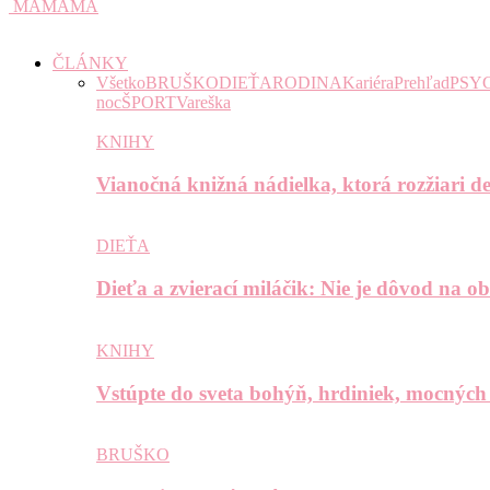
MAMAMA
ČLÁNKY
Všetko
BRUŠKO
DIEŤA
RODINA
Kariéra
Prehľad
PSY
noc
ŠPORT
Vareška
KNIHY
Vianočná knižná nádielka, ktorá rozžiari de
DIEŤA
Dieťa a zvierací miláčik: Nie je dôvod na o
KNIHY
Vstúpte do sveta bohýň, hrdiniek, mocných
BRUŠKO