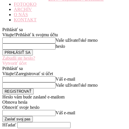
FOTOOKO
ARCHÍV
O NÁS
KONTAKT
Prihlásiť sa
Vitajte!
Prihlásiť k svojmu účtu
Vaše užívateľské meno
heslo
Zabudli ste heslo?
Vytvoriť účet
Prihlásiť sa
Vitajte!
Zaregistrovať si účet
Váš e-mail
Vaše užívateľské meno
Heslo vám bude zaslané e-mailom
Obnova hesla
Obnoviť svoje heslo
Váš e-mail
Hľadať