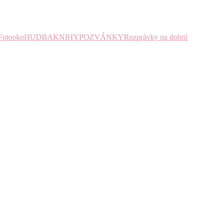
Fotooko
HUDBA
KNIHY
POZVÁNKY
Rozprávky na dobrú