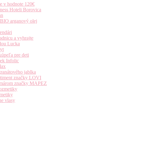
ie v hodnote 120€
ness Hoteli Borovica
an
 BIO arganový olej
endári
dnicu a vyhrajte
dou Lucka
yt
úpeľa pre deti
k Infolic
Max
granátového jablka
ortiment značky LOVI
i komárom značky MAPEZ
kozmetiky
zmetiky
ne vlasy