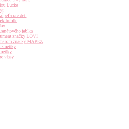
dou Lucka
yt
úpeľa pre deti
k Infolic
Max
granátového jablka
ortiment značky LOVI
i komárom značky MAPEZ
kozmetiky
zmetiky
ne vlasy