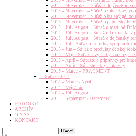
2015 – November – Súťaž s dojčenskou vo
2015 – November – Súťaž o víkendový pob
2015 – November – Súťaž o šialený gél do k
2015 – November – Súťaž o patnerský balíče
2015 – Júl / August – Súťaž o masť od Dr.
2015 – Júl / August – Súťaž o kozmetiku z 
2015 – Júl / August – Súťaž o dojčenský s
2015 – Júl – Súťaž o prírodný sprej prot
2015 – Jún – Súťaž o produkty detskej bio
2015 – Máj – Súťaž o výrobky slnečnej ko
2015 – Apríl – Súťažte o prípravky pre krás
2015 – Apríl – Súťažte o hry a aktivity
2015 – Marec – FRAGMENT
— Súťaže 2014
2014 – Marec / Apríl
2014 – Máj / Jún
2014 – Júl / August
2014 – September / December
FOTOOKO
ARCHÍV
O NÁS
KONTAKT