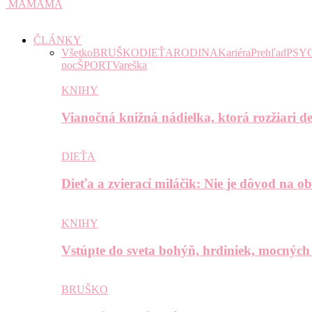
MAMAMA
ČLÁNKY
Všetko
BRUŠKO
DIEŤA
RODINA
Kariéra
Prehľad
PSY
noc
ŠPORT
Vareška
KNIHY
Vianočná knižná nádielka, ktorá rozžiari de
DIEŤA
Dieťa a zvierací miláčik: Nie je dôvod na o
KNIHY
Vstúpte do sveta bohýň, hrdiniek, mocných
BRUŠKO