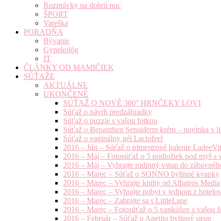
Rozprávky na dobrú noc
ŠPORT
Vareška
PORADŇA
Bývanie
Gynekológ
IT
ČLÁNKY OD MAMIČIEK
SÚŤAŽE
AKTUÁLNE
UKONČENÉ
SÚŤAŽ O NOVÉ 360° HRNČEKY LOVI
Súťaž o návrh predzáhradky
Súťaž o puzzle s vašou fotkou
Súťaž o Bepanthen Sensiderm krém – novinka v lie
Súťaž o vaginálny gél Lactofeel
2016 – Jún – Súťaž o trimestrové balenie LadeeVi
2016 – Máj – Fotosúťaž o 5 podložiek pod myš s 
2016 – Máj – Vyhrajte rodinný vstup do zábavnéh
2016 – Marec – Súťaž o SONNO bylinné kvapky
2016 – Marec – Vyhrajte knihy od Albatros Media
2016 – Marec – Vyhrajte pobyt v jednom z hotelov
2016 – Marec – Zahrajte sa s LittleLane
2016 – Marec – Fotosúťaž o 5 vankúšov s vašou f
2016 – Február – Súťaž o Apetito bylinný sirup