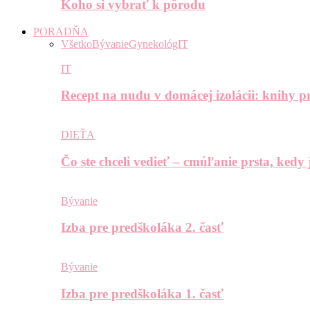
Koho si vybrať k pôrodu
PORADŇA
Všetko
Bývanie
Gynekológ
IT
IT
Recept na nudu v domácej izolácii: knihy pr
DIEŤA
Čo ste chceli vedieť – cmúľanie prsta, kedy
Bývanie
Izba pre predškoláka 2. časť
Bývanie
Izba pre predškoláka 1. časť