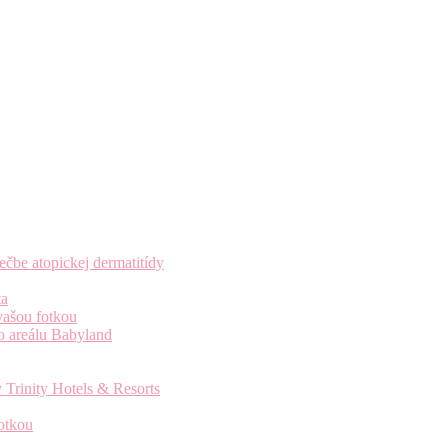
čbe atopickej dermatitídy
ta
vašou fotkou
o areálu Babyland
 Trinity Hotels & Resorts
otkou