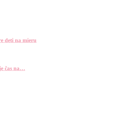
e deti na mieru
 je čas na…