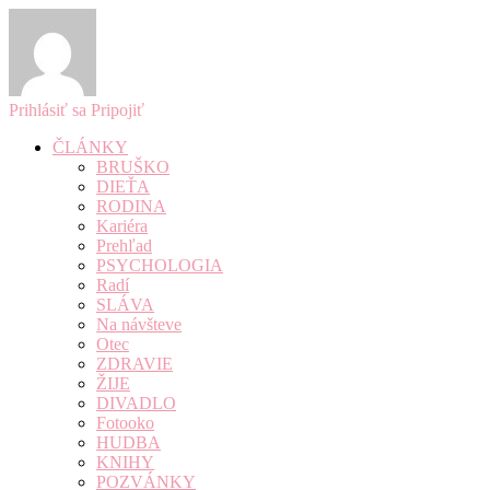
Prihlásiť sa
Pripojiť
ČLÁNKY
BRUŠKO
DIEŤA
RODINA
Kariéra
Prehľad
PSYCHOLOGIA
Radí
SLÁVA
Na návšteve
Otec
ZDRAVIE
ŽIJE
DIVADLO
Fotooko
HUDBA
KNIHY
POZVÁNKY