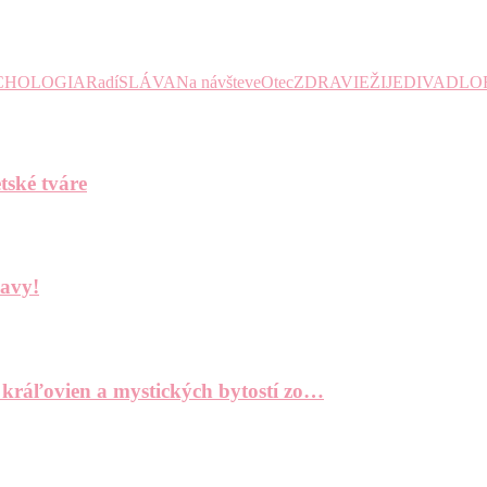
CHOLOGIA
Radí
SLÁVA
Na návšteve
Otec
ZDRAVIE
ŽIJE
DIVADLO
tské tváre
bavy!
 kráľovien a mystických bytostí zo…