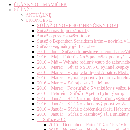
ČLÁNKY OD MAMIČIEK
SÚŤAŽE
AKTUÁLNE
UKONČENÉ
SÚŤAŽ O NOVÉ 360° HRNČEKY LOVI
Súťaž o návrh predzáhradky
Súťaž o puzzle s vašou fotkou
Súťaž o Bepanthen Sensiderm krém – novinka v lie
Súťaž o vaginálny gél Lactofeel
2016 – Jún – Súťaž o trimestrové balenie LadeeVi
2016 – Máj – Fotosúťaž o 5 podložiek pod myš s 
2016 – Máj – Vyhrajte rodinný vstup do zábavnéh
2016 – Marec – Súťaž o SONNO bylinné kvapky
2016 – Marec – Vyhrajte knihy od Albatros Media
2016 – Marec – Vyhrajte pobyt v jednom z hotelov
2016 – Marec – Zahrajte sa s LittleLane
2016 – Marec – Fotosúťaž o 5 vankúšov s vašou f
2016 – Február – Súťaž o Apetito bylinný sirup
2016 – Január – Súťaž o kompletné očné vyšetren
2016 – Január – Súťaž o víkendový pobyt vo Well
2016 – Január – Súťaž o dojčenskú fľašu Haberm
2016 – Január – Súťaž o kašmírový šál a unikátny
— Súťaže 2015
2015 – December – Fotosúťaž o účasť v kal
2015 – November – Navrhnite vlastnú pohľa