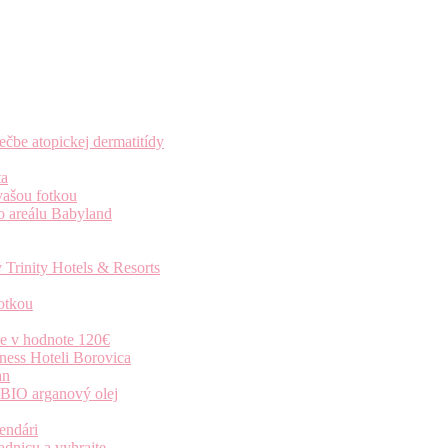
čbe atopickej dermatitídy
ta
vašou fotkou
o areálu Babyland
 Trinity Hotels & Resorts
otkou
ie v hodnote 120€
ness Hoteli Borovica
an
 BIO arganový olej
endári
dnicu a vyhrajte