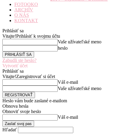
FOTOOKO
ARCHÍV
O NÁS
KONTAKT
Prihlásiť sa
Vitajte!
Prihlásiť k svojmu účtu
Vaše užívateľské meno
heslo
Zabudli ste heslo?
Vytvoriť účet
Prihlásiť sa
Vitajte!
Zaregistrovať si účet
Váš e-mail
Vaše užívateľské meno
Heslo vám bude zaslané e-mailom
Obnova hesla
Obnoviť svoje heslo
Váš e-mail
Hľadať