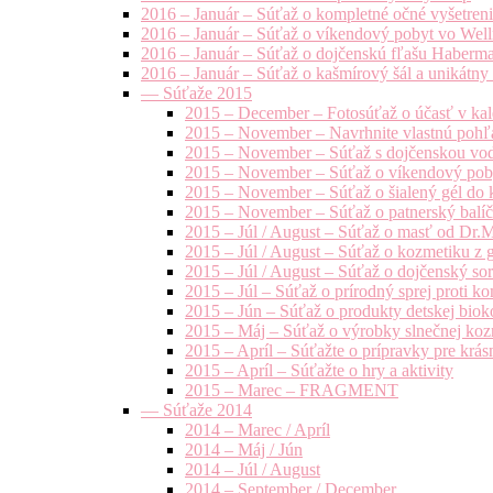
2016 – Január – Súťaž o kompletné očné vyšetren
2016 – Január – Súťaž o víkendový pobyt vo Well
2016 – Január – Súťaž o dojčenskú fľašu Haberm
2016 – Január – Súťaž o kašmírový šál a unikátny
— Súťaže 2015
2015 – December – Fotosúťaž o účasť v kal
2015 – November – Navrhnite vlastnú pohľa
2015 – November – Súťaž s dojčenskou vo
2015 – November – Súťaž o víkendový pob
2015 – November – Súťaž o šialený gél do k
2015 – November – Súťaž o patnerský balíče
2015 – Júl / August – Súťaž o masť od Dr.
2015 – Júl / August – Súťaž o kozmetiku z 
2015 – Júl / August – Súťaž o dojčenský s
2015 – Júl – Súťaž o prírodný sprej prot
2015 – Jún – Súťaž o produkty detskej bio
2015 – Máj – Súťaž o výrobky slnečnej ko
2015 – Apríl – Súťažte o prípravky pre krás
2015 – Apríl – Súťažte o hry a aktivity
2015 – Marec – FRAGMENT
— Súťaže 2014
2014 – Marec / Apríl
2014 – Máj / Jún
2014 – Júl / August
2014 – September / December