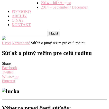
2014 – Júl / August
2014 – September / December
FOTOOKO
ARCHÍV
O NÁS
KONTAKT
Úvod
Nezaradené
Súťaž o pitný režim pre celú rodinu
Súťaž o pitný režim pre celú rodinu
Share
Facebook
Twitter
WhatsApp
Pinterest
Výherca prvej časti súťaže: