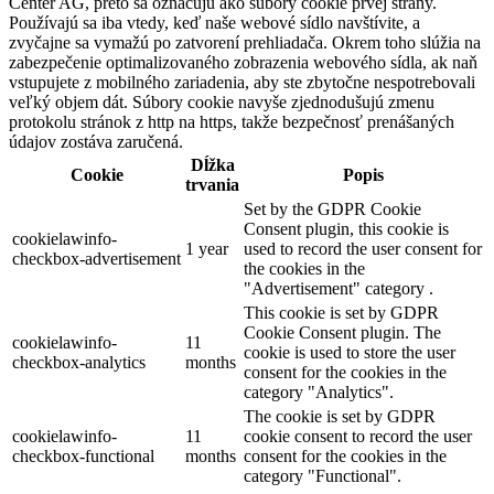
Center AG, preto sa označujú ako súbory cookie prvej strany.
Používajú sa iba vtedy, keď naše webové sídlo navštívite, a
zvyčajne sa vymažú po zatvorení prehliadača. Okrem toho slúžia na
zabezpečenie optimalizovaného zobrazenia webového sídla, ak naň
vstupujete z mobilného zariadenia, aby ste zbytočne nespotrebovali
veľký objem dát. Súbory cookie navyše zjednodušujú zmenu
protokolu stránok z http na https, takže bezpečnosť prenášaných
údajov zostáva zaručená.
Dĺžka
Cookie
Popis
trvania
Set by the GDPR Cookie
Consent plugin, this cookie is
cookielawinfo-
1 year
used to record the user consent for
checkbox-advertisement
the cookies in the
"Advertisement" category .
This cookie is set by GDPR
Cookie Consent plugin. The
cookielawinfo-
11
cookie is used to store the user
checkbox-analytics
months
consent for the cookies in the
category "Analytics".
The cookie is set by GDPR
cookielawinfo-
11
cookie consent to record the user
checkbox-functional
months
consent for the cookies in the
category "Functional".