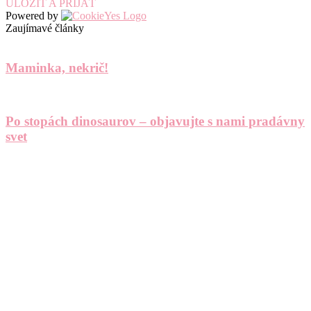
ULOŽIŤ A PRIJAŤ
Powered by
Zaujímavé články
Maminka, nekrič!
Po stopách dinosaurov – objavujte s nami pradávny
svet