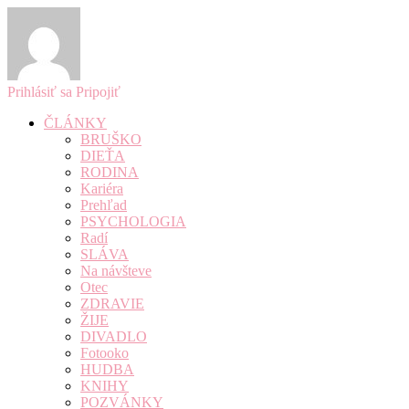
Prihlásiť sa
Pripojiť
ČLÁNKY
BRUŠKO
DIEŤA
RODINA
Kariéra
Prehľad
PSYCHOLOGIA
Radí
SLÁVA
Na návšteve
Otec
ZDRAVIE
ŽIJE
DIVADLO
Fotooko
HUDBA
KNIHY
POZVÁNKY