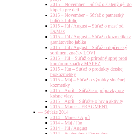
2015 – November – Súťaž o šialený gél do
kúpeľa pre deti
2015 – November – Súťaž o patnerský
balíček Infolic
2015 – Júl / August – Súťaž o masť od
Dr.Max
2015 – Júl / August – Súťaž o kozmetiku z
granátového jablka
2015 – Júl / August – Súťaž o dojčenský
sortiment značky LOVI
2015 – Júl – Súťaž o prírodný sprej proti
komárom značky MAPEZ
2015 – Jún – Súťaž o produkty detskej
biokozmetiky
2015 – Máj – Súťaž o výrobky slnečnej
kozmetiky
2015 – Apríl – Súťažte o prípravky pre
krásne vlasy
2015 – Apríl – Súťažte o hry a aktivity
2015 – Marec – FRAGMENT
— Súťaže 2014
2014 – Marec / Apríl
2014 – Máj / Jún
2014 – Júl / August
2014 – September / December