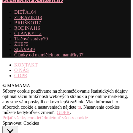
POPULÁRNE KATEGÓRIE
DIEŤA
164
ZDRAVIE
118
BRUŠKO
117
RODINA
116
ČLÁNKY
112
Tlačové správy
79
ŽIJE
75
SLÁVA
49
Články od mamičiek pre mamičky
37
KONTAKT
O NÁS
GDPR
© MAMAMA
Súbory cookie používame na zhromažďovanie štatistických údajov,
optimalizáciu funkčnosti webových stránok a pre online marketing,
aby sme vám poskytli celkovo lepší zážitok. Viac informácií o
súboroch cookie a nastaveniach nájdete
tu
. Nastavenia cookies
môžete kedykoľvek zmeniť.
GDPR
.
Prijať všetky cookie
Odmietnuť všetky cookie
Spravovať Cookies