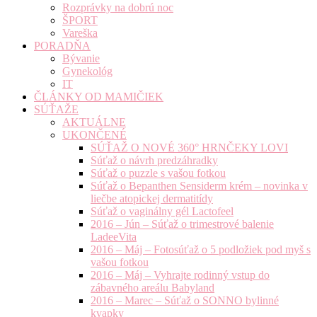
Rozprávky na dobrú noc
ŠPORT
Vareška
PORADŇA
Bývanie
Gynekológ
IT
ČLÁNKY OD MAMIČIEK
SÚŤAŽE
AKTUÁLNE
UKONČENÉ
SÚŤAŽ O NOVÉ 360° HRNČEKY LOVI
Súťaž o návrh predzáhradky
Súťaž o puzzle s vašou fotkou
Súťaž o Bepanthen Sensiderm krém – novinka v
liečbe atopickej dermatitídy
Súťaž o vaginálny gél Lactofeel
2016 – Jún – Súťaž o trimestrové balenie
LadeeVita
2016 – Máj – Fotosúťaž o 5 podložiek pod myš s
vašou fotkou
2016 – Máj – Vyhrajte rodinný vstup do
zábavného areálu Babyland
2016 – Marec – Súťaž o SONNO bylinné
kvapky