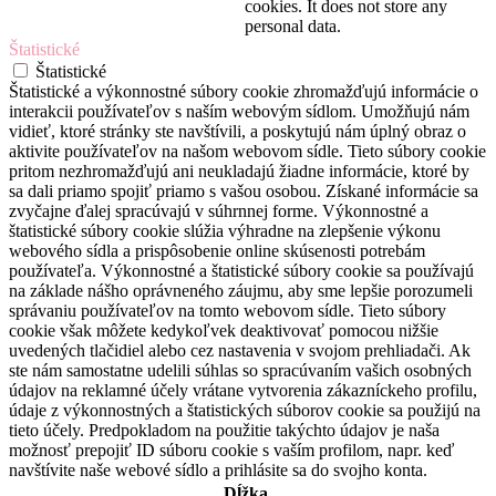
cookies. It does not store any
personal data.
Štatistické
Štatistické
Štatistické a výkonnostné súbory cookie zhromažďujú informácie o
interakcii používateľov s naším webovým sídlom. Umožňujú nám
vidieť, ktoré stránky ste navštívili, a poskytujú nám úplný obraz o
aktivite používateľov na našom webovom sídle. Tieto súbory cookie
pritom nezhromažďujú ani neukladajú žiadne informácie, ktoré by
sa dali priamo spojiť priamo s vašou osobou. Získané informácie sa
zvyčajne ďalej spracúvajú v súhrnnej forme. Výkonnostné a
štatistické súbory cookie slúžia výhradne na zlepšenie výkonu
webového sídla a prispôsobenie online skúsenosti potrebám
používateľa. Výkonnostné a štatistické súbory cookie sa používajú
na základe nášho oprávneného záujmu, aby sme lepšie porozumeli
správaniu používateľov na tomto webovom sídle. Tieto súbory
cookie však môžete kedykoľvek deaktivovať pomocou nižšie
uvedených tlačidiel alebo cez nastavenia v svojom prehliadači. Ak
ste nám samostatne udelili súhlas so spracúvaním vašich osobných
údajov na reklamné účely vrátane vytvorenia zákazníckeho profilu,
údaje z výkonnostných a štatistických súborov cookie sa použijú na
tieto účely. Predpokladom na použitie takýchto údajov je naša
možnosť prepojiť ID súboru cookie s vaším profilom, napr. keď
navštívite naše webové sídlo a prihlásite sa do svojho konta.
Dĺžka