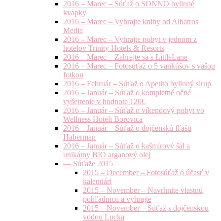
2016 – Marec – Súťaž o SONNO bylinné
kvapky
2016 – Marec – Vyhrajte knihy od Albatros
Media
2016 – Marec – Vyhrajte pobyt v jednom z
hotelov Trinity Hotels & Resorts
2016 – Marec – Zahrajte sa s LittleLane
2016 – Marec – Fotosúťaž o 5 vankúšov s vašou
fotkou
2016 – Február – Súťaž o Apetito bylinný sirup
2016 – Január – Súťaž o kompletné očné
vyšetrenie v hodnote 120€
2016 – Január – Súťaž o víkendový pobyt vo
Wellness Hoteli Borovica
2016 – Január – Súťaž o dojčenskú fľašu
Haberman
2016 – Január – Súťaž o kašmírový šál a
unikátny BIO arganový olej
— Súťaže 2015
2015 – December – Fotosúťaž o účasť v
kalendári
2015 – November – Navrhnite vlastnú
pohľadnicu a vyhrajte
2015 – November – Súťaž s dojčenskou
vodou Lucka