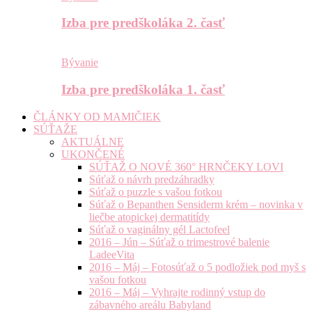
Izba pre predškoláka 2. časť
Bývanie
Izba pre predškoláka 1. časť
ČLÁNKY OD MAMIČIEK
SÚŤAŽE
AKTUÁLNE
UKONČENÉ
SÚŤAŽ O NOVÉ 360° HRNČEKY LOVI
Súťaž o návrh predzáhradky
Súťaž o puzzle s vašou fotkou
Súťaž o Bepanthen Sensiderm krém – novinka v
liečbe atopickej dermatitídy
Súťaž o vaginálny gél Lactofeel
2016 – Jún – Súťaž o trimestrové balenie
LadeeVita
2016 – Máj – Fotosúťaž o 5 podložiek pod myš s
vašou fotkou
2016 – Máj – Vyhrajte rodinný vstup do
zábavného areálu Babyland