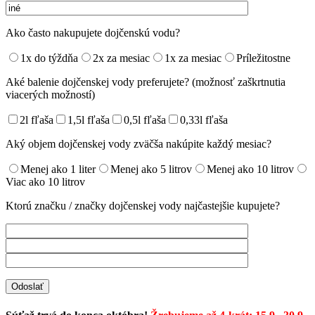
Ako často nakupujete dojčenskú vodu?
1x do týždňa
2x za mesiac
1x za mesiac
Príležitostne
Aké balenie dojčenskej vody preferujete? (možnosť zaškrtnutia
viacerých možností)
2l fľaša
1,5l fľaša
0,5l fľaša
0,33l fľaša
Aký objem dojčenskej vody zväčša nakúpite každý mesiac?
Menej ako 1 liter
Menej ako 5 litrov
Menej ako 10 litrov
Viac ako 10 litrov
Ktorú značku / značky dojčenskej vody najčastejšie kupujete?