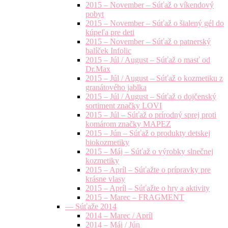
2015 – November – Súťaž o víkendový
pobyt
2015 – November – Súťaž o šialený gél do
kúpeľa pre deti
2015 – November – Súťaž o patnerský
balíček Infolic
2015 – Júl / August – Súťaž o masť od
Dr.Max
2015 – Júl / August – Súťaž o kozmetiku z
granátového jablka
2015 – Júl / August – Súťaž o dojčenský
sortiment značky LOVI
2015 – Júl – Súťaž o prírodný sprej proti
komárom značky MAPEZ
2015 – Jún – Súťaž o produkty detskej
biokozmetiky
2015 – Máj – Súťaž o výrobky slnečnej
kozmetiky
2015 – Apríl – Súťažte o prípravky pre
krásne vlasy
2015 – Apríl – Súťažte o hry a aktivity
2015 – Marec – FRAGMENT
— Súťaže 2014
2014 – Marec / Apríl
2014 – Máj / Jún