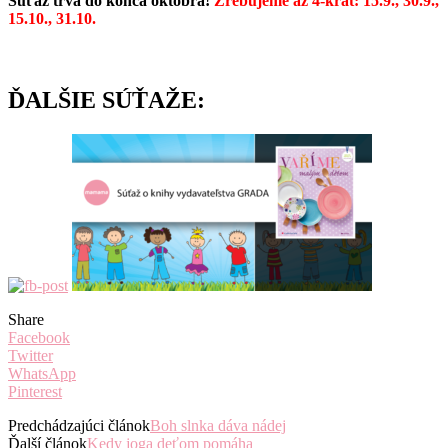
Súťaž trvá do konca októbra!
Žrebujeme až 4-krát: 15.9., 30.9.,
15.10., 31.10.
ĎALŠIE SÚŤAŽE:
Share
Facebook
Twitter
WhatsApp
Pinterest
Predchádzajúci článok
Boh slnka dáva nádej
Ďalší článok
Kedy joga deťom pomáha