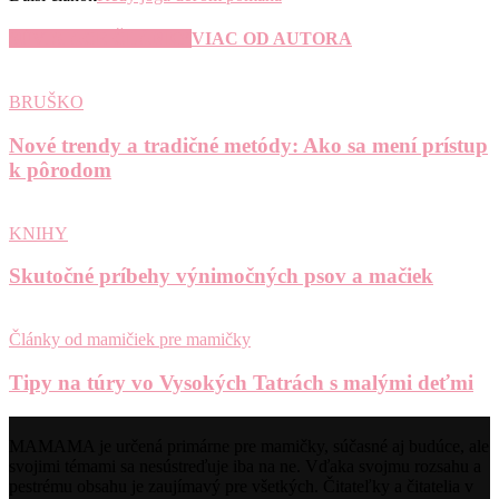
SÚVISIACE ČLÁNKY
VIAC OD AUTORA
BRUŠKO
Nové trendy a tradičné metódy: Ako sa mení prístup
k pôrodom
KNIHY
Skutočné príbehy výnimočných psov a mačiek
Články od mamičiek pre mamičky
Tipy na túry vo Vysokých Tatrách s malými deťmi
MAMAMA je určená primárne pre mamičky, súčasné aj budúce, ale
svojimi témami sa nesústreďuje iba na ne. Vďaka svojmu rozsahu a
pestrému obsahu je zaujímavý pre všetkých. Čitateľky a čitatelia v