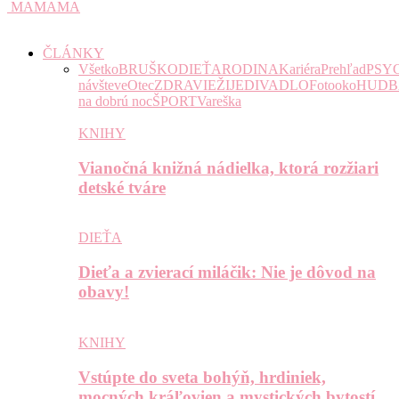
MAMAMA
ČLÁNKY
Všetko
BRUŠKO
DIEŤA
RODINA
Kariéra
Prehľad
PSY
návšteve
Otec
ZDRAVIE
ŽIJE
DIVADLO
Fotooko
HUDB
na dobrú noc
ŠPORT
Vareška
KNIHY
Vianočná knižná nádielka, ktorá rozžiari
detské tváre
DIEŤA
Dieťa a zvierací miláčik: Nie je dôvod na
obavy!
KNIHY
Vstúpte do sveta bohýň, hrdiniek,
mocných kráľovien a mystických bytostí