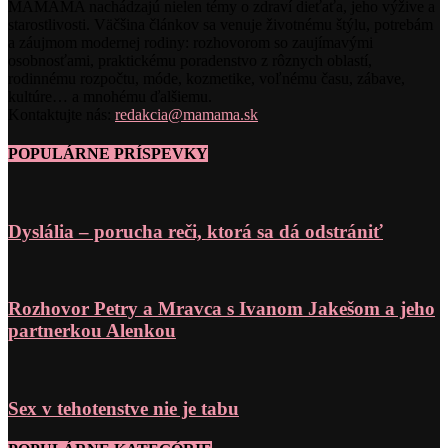
MAMAMA nachádzajú nielen témy o zdraví dieťaťa, jeho výžive a
starostlivosti. Väčšina článkov sa venuje životnému štýlu, potrebám
a záujmom modernej rodiny: rozhovorom so zaujímavými
osobnosťami, praktickému poradenstvo z rôznych oblastí,
rodinnému rozpočtu, móde, kozmetike, voľnému času, zábave,
kultúre… a mnohému ďalšiemu.
Kontaktujte nás:
redakcia@mamama.sk
POPULÁRNE PRÍSPEVKY
Dyslália – porucha reči, ktorá sa dá odstrániť
Rozhovor Petry a Mravca s Ivanom Jakešom a jeho
partnerkou Alenkou
Sex v tehotenstve nie je tabu