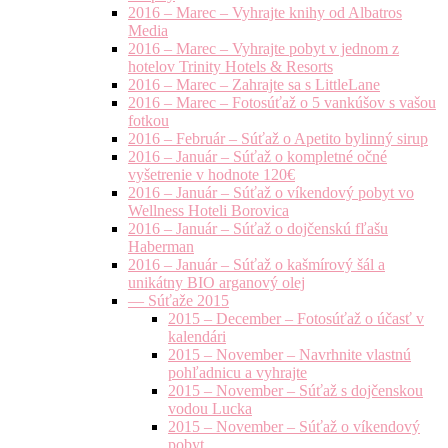
2016 – Marec – Vyhrajte knihy od Albatros
Media
2016 – Marec – Vyhrajte pobyt v jednom z
hotelov Trinity Hotels & Resorts
2016 – Marec – Zahrajte sa s LittleLane
2016 – Marec – Fotosúťaž o 5 vankúšov s vašou
fotkou
2016 – Február – Súťaž o Apetito bylinný sirup
2016 – Január – Súťaž o kompletné očné
vyšetrenie v hodnote 120€
2016 – Január – Súťaž o víkendový pobyt vo
Wellness Hoteli Borovica
2016 – Január – Súťaž o dojčenskú fľašu
Haberman
2016 – Január – Súťaž o kašmírový šál a
unikátny BIO arganový olej
— Súťaže 2015
2015 – December – Fotosúťaž o účasť v
kalendári
2015 – November – Navrhnite vlastnú
pohľadnicu a vyhrajte
2015 – November – Súťaž s dojčenskou
vodou Lucka
2015 – November – Súťaž o víkendový
pobyt