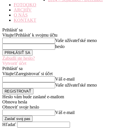
FOTOOKO
ARCHÍV
O NÁS
KONTAKT
Prihlásiť sa
Vitajte!
Prihlásiť k svojmu účtu
Vaše užívateľské meno
heslo
Zabudli ste heslo?
Vytvoriť účet
Prihlásiť sa
Vitajte!
Zaregistrovať si účet
Váš e-mail
Vaše užívateľské meno
Heslo vám bude zaslané e-mailom
Obnova hesla
Obnoviť svoje heslo
Váš e-mail
Hľadať