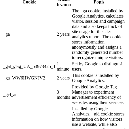
Cookie
Popis
trvania
The _ga cookie, installed by
Google Analytics, calculates
visitor, session and campaign
data and also keeps track of
site usage for the site's
_ga
2 years
analytics report. The cookie
stores information
anonymously and assigns a
randomly generated number
to recognize unique visitors.
1
Set by Google to distinguish
_gat_gtag_UA_53973425_1
minute
users.
This cookie is installed by
_ga_WW6HWGNJV2
2 years
Google Analytics.
Provided by Google Tag
3
Manager to experiment
_gcl_au
months
advertisement efficiency of
websites using their services.
Installed by Google
Analytics, _gid cookie stores
information on how visitors
use a website, while also