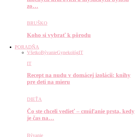
zo…
BRUŠKO
Koho si vybrať k pôrodu
PORADŇA
Všetko
Bývanie
Gynekológ
IT
IT
Recept na nudu v domácej izolácii: knihy
pre deti na mieru
DIEŤA
Čo ste chceli vedieť – cmúľanie prsta, kedy
je čas na…
Bývanie