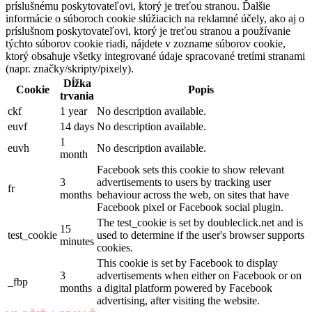
príslušnému poskytovateľovi, ktorý je treťou stranou. Ďalšie
informácie o súboroch cookie slúžiacich na reklamné účely, ako aj o
príslušnom poskytovateľovi, ktorý je treťou stranou a používanie
týchto súborov cookie riadi, nájdete v zozname súborov cookie,
ktorý obsahuje všetky integrované údaje spracované tretími stranami
(napr. značky/skripty/pixely).
Dĺžka
Cookie
Popis
trvania
ckf
1 year
No description available.
euvf
14 days
No description available.
1
euvh
No description available.
month
Facebook sets this cookie to show relevant
3
advertisements to users by tracking user
fr
months
behaviour across the web, on sites that have
Facebook pixel or Facebook social plugin.
The test_cookie is set by doubleclick.net and is
15
test_cookie
used to determine if the user's browser supports
minutes
cookies.
This cookie is set by Facebook to display
3
advertisements when either on Facebook or on
_fbp
months
a digital platform powered by Facebook
advertising, after visiting the website.