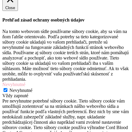
Close
Prehľad zásad ochrany osobných údajov
Na tomto webovom sídle používame súbory cookie, aby sa vám na
ňom ľahšie orientovalo. Podľa potreby sa tieto kategorizované
súbory cookie ukladajú vo vašom prehliadači, pretože sú
nevyhnutné na fungovanie základných funkcií stránok webového
sídla. Používame aj súbory cookie tretích strán, ktoré nám pomáhajú
analyzovať a pochopiť, ako toto webové sídlo používate. Tieto
súbory cookie sa ukladajú vo vašom prehliadači iba s vaším
súhlasom. Máte možnosť tieto súbory cookie odmietnuť. Ak to však
urobíte, môže to ovplyvniť vašu používateľskú skúsenosť z
prehliadania.
Nevyhnutné
Nevyhnutné
Vždy zapnuté
Pre nevyhnutne potrebné súbory cookie. Tieto súbory cookie vám
umožňujú zorientovať sa na stránkach nášho webového sídla a
používať funkcie podľa vlastných preferencií. Bez nich by sme vám
nedokázali zabezpečiť základné služby, napr. ukladanie
predchádzajúcej činnosti ako napríklad vami zvolené nastavenie
súborov cookie. Tieto súbory cookie používa výhradne Cord Blood