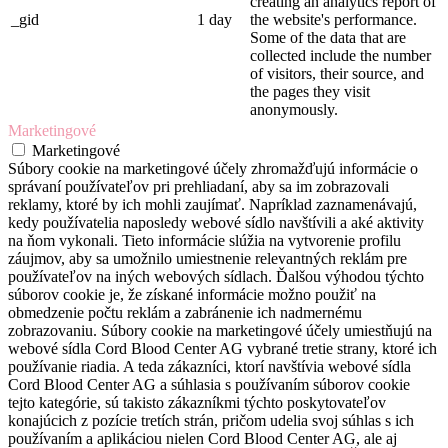
creating an analytics report of
_gid
1 day
the website's performance.
Some of the data that are
collected include the number
of visitors, their source, and
the pages they visit
anonymously.
Marketingové
Marketingové
Súbory cookie na marketingové účely zhromažďujú informácie o
správaní používateľov pri prehliadaní, aby sa im zobrazovali
reklamy, ktoré by ich mohli zaujímať. Napríklad zaznamenávajú,
kedy používatelia naposledy webové sídlo navštívili a aké aktivity
na ňom vykonali. Tieto informácie slúžia na vytvorenie profilu
záujmov, aby sa umožnilo umiestnenie relevantných reklám pre
používateľov na iných webových sídlach. Ďalšou výhodou týchto
súborov cookie je, že získané informácie možno použiť na
obmedzenie počtu reklám a zabránenie ich nadmernému
zobrazovaniu. Súbory cookie na marketingové účely umiestňujú na
webové sídla Cord Blood Center AG vybrané tretie strany, ktoré ich
používanie riadia. A teda zákazníci, ktorí navštívia webové sídla
Cord Blood Center AG a súhlasia s používaním súborov cookie
tejto kategórie, sú takisto zákazníkmi týchto poskytovateľov
konajúcich z pozície tretích strán, pričom udelia svoj súhlas s ich
používaním a aplikáciou nielen Cord Blood Center AG, ale aj