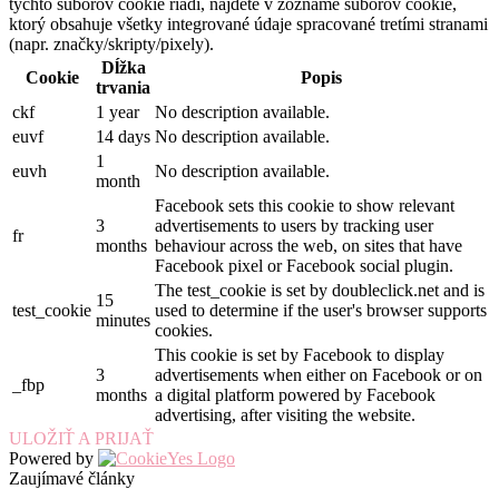
týchto súborov cookie riadi, nájdete v zozname súborov cookie,
ktorý obsahuje všetky integrované údaje spracované tretími stranami
(napr. značky/skripty/pixely).
Dĺžka
Cookie
Popis
trvania
ckf
1 year
No description available.
euvf
14 days
No description available.
1
euvh
No description available.
month
Facebook sets this cookie to show relevant
3
advertisements to users by tracking user
fr
months
behaviour across the web, on sites that have
Facebook pixel or Facebook social plugin.
The test_cookie is set by doubleclick.net and is
15
test_cookie
used to determine if the user's browser supports
minutes
cookies.
This cookie is set by Facebook to display
3
advertisements when either on Facebook or on
_fbp
months
a digital platform powered by Facebook
advertising, after visiting the website.
ULOŽIŤ A PRIJAŤ
Powered by
Zaujímavé články