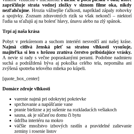
zapríčiňuje strata vodnej zložky v slznom filme oka, nikdy
nezľahčujme
. Hrozia vážnejšie ťažkosti, napríklad zápaly rohovky
a spojivky. Zoznam zdravotných rizík sa však nekončí – niektorí
ľudia sa sťažujú aj na bolesť hlavy, únavu alebo na zlý spánok.
Trpí aj naša krása
Pobyt v prekúrenom a suchom interiéri nesvedčí ani našej kráse.
Najmä citlivá ženská pleť sa stratou vlhkosti vysušuje,
majiteľka si len s hrôzou zratúva čerstvo pribúdajúce vrásky.
A nevie si rady s večne popraskanými perami. Podobne nadmieru
suchá a podráždená býva aj pokožka celého tela, nepomáha ani
zvýšená spotreba telového mlieka po kúpeli.
[quote_box_center]
Domáce zdroje vlhkosti
varenie najmä pri odokrytej pokrievke
sprchovanie a napúšťanie vane
pranie bielizne a jej sušenie na rozkladacích vešiakoch
sauna, ak je súčasťou domu či bytu
údržba interiéru na mokro
väčšie množstvo izbových rastlín a pravidelné zalievanie
zeminy i rosenie listov