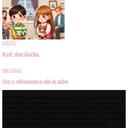
DIEŤA
Keď deti žiarlia
BRUŠKO
Sex v tehotenstve nie je tabu
MAMAMA je určená primárne pre mamičky, súčasné aj budúce, ale
svojimi témami sa nesústreďuje iba na ne. Vďaka svojmu rozsahu a
pestrému obsahu je zaujímavý pre všetkých. Čitateľky a čitatelia v
MAMAMA nachádzajú nielen témy o zdraví dieťaťa, jeho výžive a
starostlivosti. Väčšina článkov sa venuje životnému štýlu, potrebám
a záujmom modernej rodiny: rozhovorom so zaujímavými