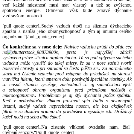
veď každá miestnosť musí mať vlastný, a tiež so zvýšenou
spotrebou energie. Odmenou však bude zdravé dýchanie
v zdravšom prostredí.
[pull_quote_center]„Suchý vzduch útočí na sliznicu dýchacieho
aparátu a narúša jeho obranyschopnosť a tým aj imunitu celého
organizmu.“[/pull_quote_center]
Čo konkrétne sa v nose deje:
Najviac vzduchu prúdi do pľúc cez
no
s, preto je najvyššej záťaži
vystavená
práve sliznica orgánu čuchu. Tá sa pod vplyvom suchého
vzduchu môže vysušiť do takej miery, že sa v nose začnú tvoriť
bolestivé chrasty a pri smrkaní sa často púšťa krv. Za normálneho
stavu má čistenie vzduchu pred vstupom do priedušiek na starosti
vrstvička hlienu, ktorú smerom dolu posúvajú špeciálne riasinky. Ak
sa nosná sliznica vysušuje, znehodnotí sa aj samočistiaci efekt
a schopnosť obrany organizmu pred prienikom nečistôt a
mikroorganizmov. Problémom je aj štýl dýchania počas spánku.
Keď v nedostatočne vlhkom prostredí spia ľudia s otvorenými
ústami, suchý vzduch neprechádza nosom, ale bez akejkoľvek
filtrácie sa dostáva priamo do priedušiek a vysušuje ich. Dráždivý
kašeľ nedá na seba dlho čakať.
[pull_quote_center]„Na zistenie vlhkosti ovzdušia nám, žiaľ,
chýbajú senzory.“[/pull_quote_center]