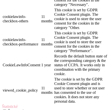
consent for the cookies in the
category "Necessary".
This cookie is set by GDPR
Cookie Consent plugin. The
cookielawinfo-
11
cookie is used to store the user
checkbox-others
months
consent for the cookies in the
category "Other.
This cookie is set by GDPR
Cookie Consent plugin. The
cookielawinfo-
11
cookie is used to store the user
checkbox-performance
months
consent for the cookies in the
category "Performance".
Records the default button state of
the corresponding category & the
CookieLawInfoConsent
1 year
status of CCPA. It works only in
coordination with the primary
cookie.
The cookie is set by the GDPR
Cookie Consent plugin and is
11
used to store whether or not user
viewed_cookie_policy
months
has consented to the use of
cookies. It does not store any
personal data.
Štatistické