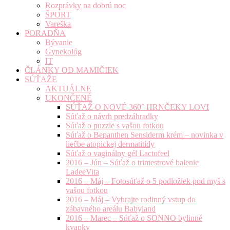
Rozprávky na dobrú noc
ŠPORT
Vareška
PORADŇA
Bývanie
Gynekológ
IT
ČLÁNKY OD MAMIČIEK
SÚŤAŽE
AKTUÁLNE
UKONČENÉ
SÚŤAŽ O NOVÉ 360° HRNČEKY LOVI
Súťaž o návrh predzáhradky
Súťaž o puzzle s vašou fotkou
Súťaž o Bepanthen Sensiderm krém – novinka v
liečbe atopickej dermatitídy
Súťaž o vaginálny gél Lactofeel
2016 – Jún – Súťaž o trimestrové balenie
LadeeVita
2016 – Máj – Fotosúťaž o 5 podložiek pod myš s
vašou fotkou
2016 – Máj – Vyhrajte rodinný vstup do
zábavného areálu Babyland
2016 – Marec – Súťaž o SONNO bylinné
kvapky