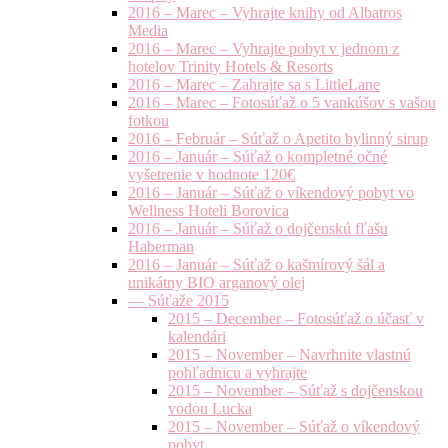
2016 – Marec – Vyhrajte knihy od Albatros
Media
2016 – Marec – Vyhrajte pobyt v jednom z
hotelov Trinity Hotels & Resorts
2016 – Marec – Zahrajte sa s LittleLane
2016 – Marec – Fotosúťaž o 5 vankúšov s vašou
fotkou
2016 – Február – Súťaž o Apetito bylinný sirup
2016 – Január – Súťaž o kompletné očné
vyšetrenie v hodnote 120€
2016 – Január – Súťaž o víkendový pobyt vo
Wellness Hoteli Borovica
2016 – Január – Súťaž o dojčenskú fľašu
Haberman
2016 – Január – Súťaž o kašmírový šál a
unikátny BIO arganový olej
— Súťaže 2015
2015 – December – Fotosúťaž o účasť v
kalendári
2015 – November – Navrhnite vlastnú
pohľadnicu a vyhrajte
2015 – November – Súťaž s dojčenskou
vodou Lucka
2015 – November – Súťaž o víkendový
pobyt