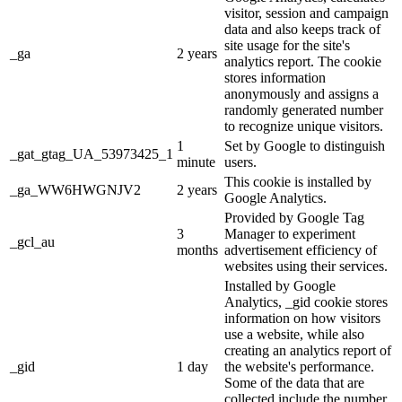
visitor, session and campaign
data and also keeps track of
site usage for the site's
_ga
2 years
analytics report. The cookie
stores information
anonymously and assigns a
randomly generated number
to recognize unique visitors.
1
Set by Google to distinguish
_gat_gtag_UA_53973425_1
minute
users.
This cookie is installed by
_ga_WW6HWGNJV2
2 years
Google Analytics.
Provided by Google Tag
3
Manager to experiment
_gcl_au
months
advertisement efficiency of
websites using their services.
Installed by Google
Analytics, _gid cookie stores
information on how visitors
use a website, while also
creating an analytics report of
_gid
1 day
the website's performance.
Some of the data that are
collected include the number