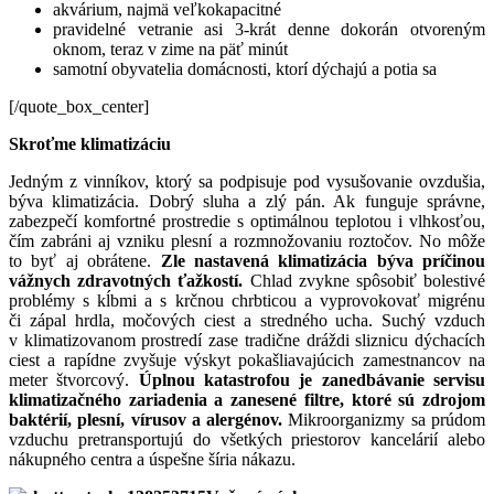
akvárium, najmä veľkokapacitné
pravidelné vetranie asi 3-krát denne dokorán otvoreným
oknom, teraz v zime na päť minút
samotní obyvatelia domácnosti, ktorí dýchajú a potia sa
[/quote_box_center]
Skroťme klimatizáciu
Jedným z vinníkov, ktorý sa podpisuje pod vysušovanie ovzdušia,
býva klimatizácia. Dobrý sluha a zlý pán. Ak funguje správne,
zabezpečí komfortné prostredie s optimálnou teplotou i vlhkosťou,
čím zabráni aj vzniku plesní a rozmnožovaniu roztočov. No môže
to byť aj obrátene.
Zle nastavená klimatizácia býva príčinou
vážnych zdravotných ťažkostí.
Chlad zvykne spôsobiť bolestivé
problémy s kĺbmi a s krčnou chrbticou a vyprovokovať migrénu
či zápal hrdla, močových ciest a stredného ucha. Suchý vzduch
v klimatizovanom prostredí zase tradične dráždi sliznicu dýchacích
ciest a rapídne zvyšuje výskyt pokašliavajúcich zamestnancov na
meter štvorcový.
Úplnou katastrofou je zanedbávanie servisu
klimatizačného zariadenia a zanesené filtre, ktoré sú zdrojom
baktérií, plesní, vírusov a alergénov.
Mikroorganizmy sa prúdom
vzduchu pretransportujú do všetkých priestorov kancelárií alebo
nákupného centra a úspešne šíria nákazu.