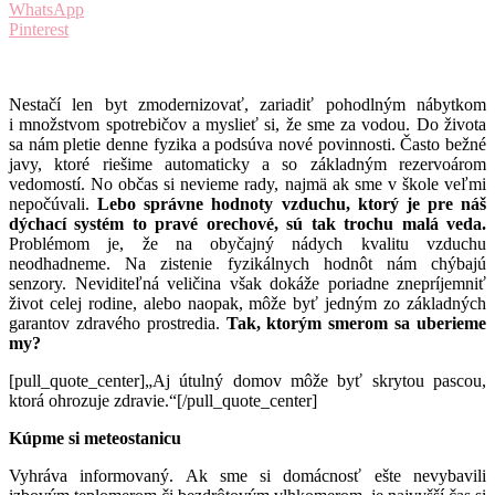
WhatsApp
Pinterest
Nestačí len byt zmodernizovať, zariadiť pohodlným nábytkom
i množstvom spotrebičov a myslieť si, že sme za vodou. Do života
sa nám pletie denne fyzika a podsúva nové povinnosti. Často bežné
javy, ktoré riešime automaticky a so základným rezervoárom
vedomostí. No občas si nevieme rady, najmä ak sme v škole veľmi
nepočúvali.
Lebo správne hodnoty vzduchu, ktorý je pre náš
dýchací systém to pravé orechové, sú tak trochu malá veda.
Problémom je, že na obyčajný nádych kvalitu vzduchu
neodhadneme. Na zistenie fyzikálnych hodnôt nám chýbajú
senzory. Neviditeľná veličina však dokáže poriadne znepríjemniť
život celej rodine, alebo naopak, môže byť jedným zo základných
garantov zdravého prostredia.
Tak, ktorým smerom sa uberieme
my?
[pull_quote_center]„Aj útulný domov môže byť skrytou pascou,
ktorá ohrozuje zdravie.“[/pull_quote_center]
Kúpme si meteostanicu
Vyhráva informovaný. Ak sme si domácnosť ešte nevybavili