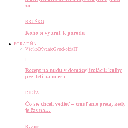
zo…
BRUŠKO
Koho si vybrať k pôrodu
PORADŇA
Všetko
Bývanie
Gynekológ
IT
IT
Recept na nudu v domácej izolácii: knihy
pre deti na mieru
DIEŤA
Čo ste chceli vedieť – cmúľanie prsta, kedy
je čas na…
Bývanie