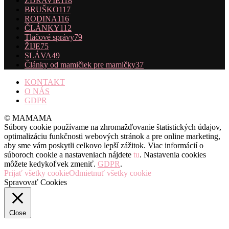
ZDRAVIE
118
BRUŠKO
117
RODINA
116
ČLÁNKY
112
Tlačové správy
79
ŽIJE
75
SLÁVA
49
Články od mamičiek pre mamičky
37
KONTAKT
O NÁS
GDPR
© MAMAMA
Súbory cookie používame na zhromažďovanie štatistických údajov,
optimalizáciu funkčnosti webových stránok a pre online marketing,
aby sme vám poskytli celkovo lepší zážitok. Viac informácií o
súboroch cookie a nastaveniach nájdete
tu
. Nastavenia cookies
môžete kedykoľvek zmeniť.
GDPR
.
Prijať všetky cookie
Odmietnuť všetky cookie
Spravovať Cookies
Close