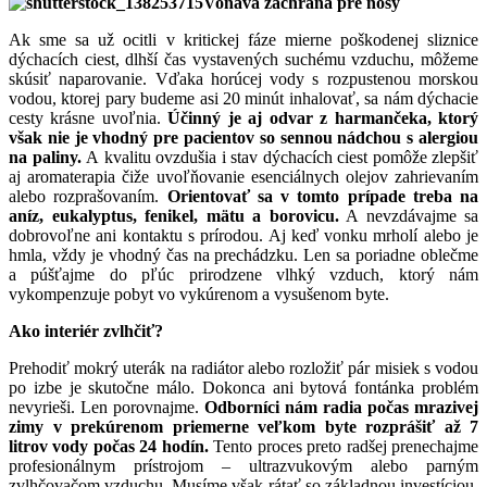
Voňavá záchrana pre nosy
Ak sme sa už ocitli v kritickej fáze mierne poškodenej sliznice
dýchacích ciest, dlhší čas vystavených suchému vzduchu, môžeme
skúsiť naparovanie. Vďaka horúcej vody s rozpustenou morskou
vodou, ktorej pary budeme asi 20 minút inhalovať, sa nám dýchacie
cesty krásne uvoľnia.
Účinný je aj odvar z harmančeka, ktorý
však nie je vhodný pre pacientov so sennou nádchou s alergiou
na paliny.
A kvalitu ovzdušia i stav dýchacích ciest pomôže zlepšiť
aj aromaterapia čiže uvoľňovanie esenciálnych olejov zahrievaním
alebo rozprašovaním.
Orientovať sa v tomto prípade treba na
aníz, eukalyptus, fenikel, mätu a borovicu.
A nevzdávajme sa
dobrovoľne ani kontaktu s prírodou. Aj keď vonku mrholí alebo je
hmla, vždy je vhodný čas na prechádzku. Len sa poriadne oblečme
a púšťajme do pľúc prirodzene vlhký vzduch, ktorý nám
vykompenzuje pobyt vo vykúrenom a vysušenom byte.
Ako interiér zvlhčiť?
Prehodiť mokrý uterák na radiátor alebo rozložiť pár misiek s vodou
po izbe je skutočne málo. Dokonca ani bytová fontánka problém
nevyrieši. Len porovnajme.
Odborníci nám radia počas mrazivej
zimy v prekúrenom priemerne veľkom byte rozprášiť až 7
litrov vody počas 24 hodín.
Tento proces preto radšej prenechajme
profesionálnym prístrojom – ultrazvukovým alebo parným
zvlhčovačom vzduchu. Musíme však rátať so základnou investíciou,