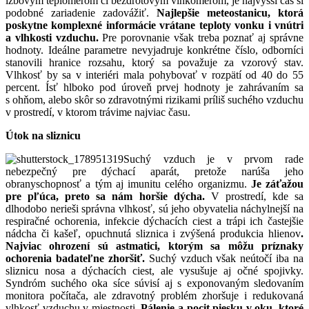
izbovým teplomerom či bezdrôtovým vlhkomerom, je najvyšší čas si
podobné zariadenie zadovážiť.
Najlepšie meteostanicu, ktorá
poskytne komplexné informácie vrátane teploty vonku i vnútri
a vlhkosti vzduchu.
Pre porovnanie však treba poznať aj správne
hodnoty. Ideálne parametre nevyjadruje konkrétne číslo, odborníci
stanovili hranice rozsahu, ktorý sa považuje za vzorový stav.
Vlhkosť by sa v interiéri mala pohybovať v rozpätí od 40 do 55
percent. Ísť hlboko pod úroveň prvej hodnoty je zahrávaním sa
s ohňom, alebo skôr so zdravotnými rizikami príliš suchého vzduchu
v prostredí, v ktorom trávime najviac času.
Útok na sliznicu
Suchý vzduch je v prvom rade
nebezpečný pre dýchací aparát, pretože narúša jeho
obranyschopnosť a tým aj imunitu celého organizmu.
Je záťažou
pre pľúca, preto sa nám horšie dýcha.
V prostredí, kde sa
dlhodobo nerieši správna vlhkosť, sú jeho obyvatelia náchylnejší na
respiračné ochorenia, infekcie dýchacích ciest a trápi ich častejšie
nádcha či kašeľ, opuchnutá sliznica i zvýšená produkcia hlienov
.
Najviac ohrození sú astmatici, ktorým sa môžu príznaky
ochorenia badateľne zhoršiť.
Suchý vzduch však neútočí iba na
sliznicu nosa a dýchacích ciest, ale vysušuje aj očné spojivky.
Syndróm suchého oka síce súvisí aj s exponovaným sledovaním
monitora počítača, ale zdravotný problém zhoršuje i redukovaná
vlhkosť vzduchu v miestnosti.
Pálenie a pocit piesku v oku, ktoré