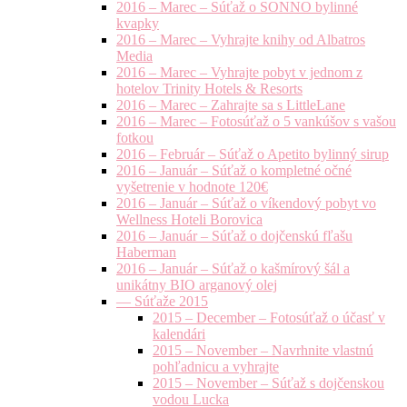
2016 – Marec – Súťaž o SONNO bylinné
kvapky
2016 – Marec – Vyhrajte knihy od Albatros
Media
2016 – Marec – Vyhrajte pobyt v jednom z
hotelov Trinity Hotels & Resorts
2016 – Marec – Zahrajte sa s LittleLane
2016 – Marec – Fotosúťaž o 5 vankúšov s vašou
fotkou
2016 – Február – Súťaž o Apetito bylinný sirup
2016 – Január – Súťaž o kompletné očné
vyšetrenie v hodnote 120€
2016 – Január – Súťaž o víkendový pobyt vo
Wellness Hoteli Borovica
2016 – Január – Súťaž o dojčenskú fľašu
Haberman
2016 – Január – Súťaž o kašmírový šál a
unikátny BIO arganový olej
— Súťaže 2015
2015 – December – Fotosúťaž o účasť v
kalendári
2015 – November – Navrhnite vlastnú
pohľadnicu a vyhrajte
2015 – November – Súťaž s dojčenskou
vodou Lucka