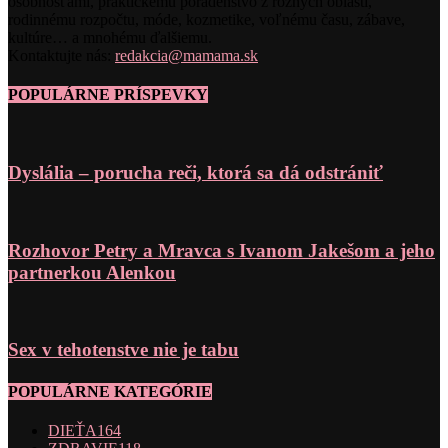
osobnosťami, praktickému poradenstvo z rôznych oblastí,
rodinnému rozpočtu, móde, kozmetike, voľnému času, zábave,
kultúre… a mnohému ďalšiemu.
Kontaktujte nás:
redakcia@mamama.sk
POPULÁRNE PRÍSPEVKY
Dyslália – porucha reči, ktorá sa dá odstrániť
Rozhovor Petry a Mravca s Ivanom Jakešom a jeho
partnerkou Alenkou
Sex v tehotenstve nie je tabu
POPULÁRNE KATEGÓRIE
DIEŤA
164