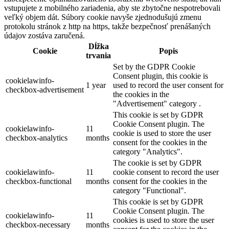
vstupujete z mobilného zariadenia, aby ste zbytočne nespotrebovali
veľký objem dát. Súbory cookie navyše zjednodušujú zmenu
protokolu stránok z http na https, takže bezpečnosť prenášaných
údajov zostáva zaručená.
Dĺžka
Cookie
Popis
trvania
Set by the GDPR Cookie
Consent plugin, this cookie is
cookielawinfo-
1 year
used to record the user consent for
checkbox-advertisement
the cookies in the
"Advertisement" category .
This cookie is set by GDPR
Cookie Consent plugin. The
cookielawinfo-
11
cookie is used to store the user
checkbox-analytics
months
consent for the cookies in the
category "Analytics".
The cookie is set by GDPR
cookielawinfo-
11
cookie consent to record the user
checkbox-functional
months
consent for the cookies in the
category "Functional".
This cookie is set by GDPR
Cookie Consent plugin. The
cookielawinfo-
11
cookies is used to store the user
checkbox-necessary
months