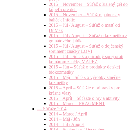
2015 – November – Súťaž o šialený gél do
kúpeľa pre deti
2015 – November – Súťaž o patnerský
balíček Infolic
2015 – Júl / August – Súťaž o masť od
Dr.Max
2015 – Júl / August – Súťaž o kozmetiku z
granátového jablka
2015 – Júl / August – Súťaž o dojčenský
sortiment značky LOVI
2015 – Júl – Súťaž o prírodný sprej proti
komárom značky MAPEZ
2015 – Jún – Súťaž o produkty detskej
biokozmetiky
2015 – Máj – Súťaž o výrobky slnečnej
kozmetiky
2015 – Apríl – Súťažte o prípravky pre
krásne vlasy
2015 – Apríl – Súťažte o hry a aktivity
2015 – Marec – FRAGMENT
— Súťaže 2014
2014 – Marec / Apríl
2014 – Máj / Jún
2014 – Júl / August
2014 – September / December