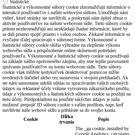
Štatistické
Štatistické a výkonnostné súbory cookie zhromažďujú informácie o
interakcii používateľov s naším webovým sídlom. Umožňujú nám
vidieť, ktoré stránky ste navštívili, a poskytujú nám úplný obraz o
aktivite používateľov na našom webovom sídle. Tieto súbory cookie
pritom nezhromažďujú ani neukladajú žiadne informácie, ktoré by
sa dali priamo spojiť priamo s vašou osobou. Získané informácie sa
zvyčajne ďalej spracúvajú v súhrnnej forme. Výkonnostné a
štatistické súbory cookie slúžia výhradne na zlepšenie výkonu
webového sídla a prispôsobenie online skúsenosti potrebám
používateľa. Výkonnostné a štatistické súbory cookie sa používajú
na základe nášho oprávneného záujmu, aby sme lepšie porozumeli
správaniu používateľov na tomto webovom sídle. Tieto súbory
cookie však môžete kedykoľvek deaktivovať pomocou nižšie
uvedených tlačidiel alebo cez nastavenia v svojom prehliadači. Ak
ste nám samostatne udelili súhlas so spracúvaním vašich osobných
údajov na reklamné účely vrátane vytvorenia zákazníckeho profilu,
údaje z výkonnostných a štatistických súborov cookie sa použijú na
tieto účely. Predpokladom na použitie takýchto údajov je naša
možnosť prepojiť ID súboru cookie s vaším profilom, napr. keď
navštívite naše webové sídlo a prihlásite sa do svojho konta.
Dĺžka
Cookie
Popis
trvania
The _ga cookie, installed by
Google Analytics, calculates