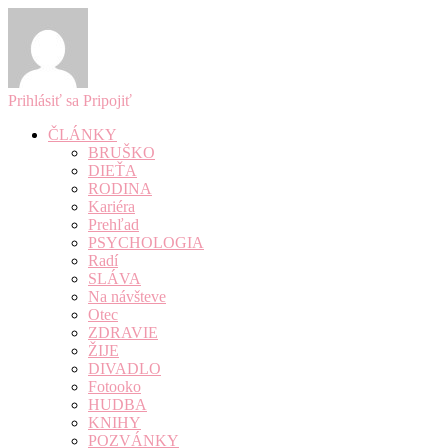
Prihlásiť sa
Pripojiť
ČLÁNKY
BRUŠKO
DIEŤA
RODINA
Kariéra
Prehľad
PSYCHOLOGIA
Radí
SLÁVA
Na návšteve
Otec
ZDRAVIE
ŽIJE
DIVADLO
Fotooko
HUDBA
KNIHY
POZVÁNKY