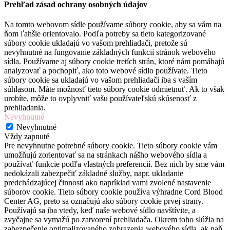
Prehľad zásad ochrany osobných údajov
Na tomto webovom sídle používame súbory cookie, aby sa vám na
ňom ľahšie orientovalo. Podľa potreby sa tieto kategorizované
súbory cookie ukladajú vo vašom prehliadači, pretože sú
nevyhnutné na fungovanie základných funkcií stránok webového
sídla. Používame aj súbory cookie tretích strán, ktoré nám pomáhajú
analyzovať a pochopiť, ako toto webové sídlo používate. Tieto
súbory cookie sa ukladajú vo vašom prehliadači iba s vaším
súhlasom. Máte možnosť tieto súbory cookie odmietnuť. Ak to však
urobíte, môže to ovplyvniť vašu používateľskú skúsenosť z
prehliadania.
Nevyhnutné
Nevyhnutné
Vždy zapnuté
Pre nevyhnutne potrebné súbory cookie. Tieto súbory cookie vám
umožňujú zorientovať sa na stránkach nášho webového sídla a
používať funkcie podľa vlastných preferencií. Bez nich by sme vám
nedokázali zabezpečiť základné služby, napr. ukladanie
predchádzajúcej činnosti ako napríklad vami zvolené nastavenie
súborov cookie. Tieto súbory cookie používa výhradne Cord Blood
Center AG, preto sa označujú ako súbory cookie prvej strany.
Používajú sa iba vtedy, keď naše webové sídlo navštívite, a
zvyčajne sa vymažú po zatvorení prehliadača. Okrem toho slúžia na
zabezpečenie optimalizovaného zobrazenia webového sídla, ak naň