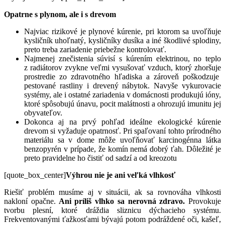
Opatrne s plynom, ale i s drevom
Najviac rizikové je plynové kúrenie, pri ktorom sa uvoľňuje
kysličník uhoľnatý, kysličníky dusíka a iné škodlivé splodiny,
preto treba zariadenie priebežne kontrolovať.
Najmenej znečistenia súvisí s kúrením elektrinou, no teplo
z radiátorov zvykne veľmi vysušovať vzduch, ktorý zhoršuje
prostredie zo zdravotného hľadiska a zároveň poškodzuje
pestované rastliny i drevený nábytok. Navyše vykurovacie
systémy, ale i ostatné zariadenia v domácnosti produkujú ióny,
ktoré spôsobujú únavu, pocit malátnosti a ohrozujú imunitu jej
obyvateľov.
Dokonca aj na prvý pohľad ideálne ekologické kúrenie
drevom si vyžaduje opatrnosť. Pri spaľovaní tohto prírodného
materiálu sa v dome môže uvoľňovať karcinogénna látka
benzopyrén v prípade, že komín nemá dobrý ťah. Dôležité je
preto pravidelne ho čistiť od sadzí a od kreozotu
[quote_box_center]
Výhrou nie je ani veľká vlhkosť
Riešiť problém musíme aj v situácii, ak sa rovnováha vlhkosti
nakloní opačne.
Ani príliš vlhko sa nerovná zdravo.
Provokuje
tvorbu plesní, ktoré dráždia sliznicu dýchacieho systému.
Frekventovanými ťažkosťami bývajú potom podráždené oči, kašeľ,