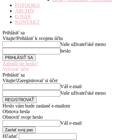
FOTOOKO
ARCHÍV
O NÁS
KONTAKT
Prihlásiť sa
Vitajte!
Prihlásiť k svojmu účtu
Vaše užívateľské meno
heslo
Zabudli ste heslo?
Vytvoriť účet
Prihlásiť sa
Vitajte!
Zaregistrovať si účet
Váš e-mail
Vaše užívateľské meno
Heslo vám bude zaslané e-mailom
Obnova hesla
Obnoviť svoje heslo
Váš e-mail
Hľadať