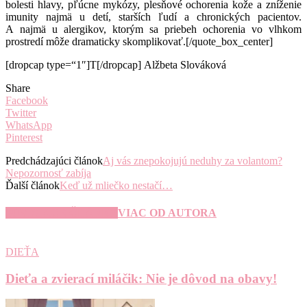
bolesti hlavy, pľúcne mykózy, plesňové ochorenia kože a zníženie
imunity najmä u detí, starších ľudí a chronických pacientov.
A najmä u alergikov, ktorým sa priebeh ochorenia vo vlhkom
prostredí môže dramaticky skomplikovať.[/quote_box_center]
[dropcap type=“1″]T[/dropcap] Alžbeta Slováková
Share
Facebook
Twitter
WhatsApp
Pinterest
Predchádzajúci článok
Aj vás znepokojujú neduhy za volantom?
Nepozornosť zabíja
Ďalší článok
Keď už mliečko nestačí…
SÚVISIACE ČLÁNKY
VIAC OD AUTORA
DIEŤA
Dieťa a zvierací miláčik: Nie je dôvod na obavy!