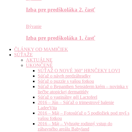
Izba pre predškoláka 2. časť
Bývanie
Izba pre predškoláka 1. časť
ČLÁNKY OD MAMIČIEK
SÚŤAŽE
AKTUÁLNE
UKONČENÉ
SÚŤAŽ O NOVÉ 360° HRNČEKY LOVI
Súťaž o návrh predzáhradky
Súťaž o puzzle s vašou fotkou
Súťaž o Bepanthen Sensiderm krém – novinka v
liečbe atopickej dermatitídy
Súťaž o vaginálny gél Lactofeel
2016 – Jún – Súťaž o trimestrové balenie
LadeeVita
2016 – Máj – Fotosúťaž o 5 podložiek pod myš s
vašou fotkou
2016 – Máj – Vyhrajte rodinný vstup do
zábavného areálu Babyland