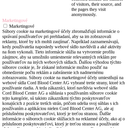
of visitors, their source, and
the pages they visit
anonymously.
Marketingové
Marketingové
Súbory cookie na marketingové účely zhromažďujú informácie o
správaní používateľov pri prehliadaní, aby sa im zobrazovali
reklamy, ktoré by ich mohli zaujímať. Napríklad zaznamenávajú,
kedy používatelia naposledy webové sídlo navštívili a aké aktivity
na ňom vykonali. Tieto informácie slúžia na vytvorenie profilu
záujmov, aby sa umožnilo umiestnenie relevantných reklám pre
používateľov na iných webových sídlach. Ďalšou výhodou týchto
súborov cookie je, že získané informácie možno použiť na
obmedzenie počtu reklám a zabránenie ich nadmernému
zobrazovaniu. Súbory cookie na marketingové účely umiestňujú na
webové sídla Cord Blood Center AG vybrané tretie strany, ktoré ich
používanie riadia. A teda zákazníci, ktorí navštívia webové sídla
Cord Blood Center AG a súhlasia s používaním súborov cookie
tejto kategórie, sú takisto zákazníkmi týchto poskytovateľov
konajúcich z pozície tretích strán, pričom udelia svoj súhlas s ich
používaním a aplikáciou nielen Cord Blood Center AG, ale aj
príslušnému poskytovateľovi, ktorý je treťou stranou. Ďalšie
informácie o súboroch cookie slúžiacich na reklamné účely, ako aj o
príslušnom poskytovateľovi, ktorý je treťou stranou a používanie