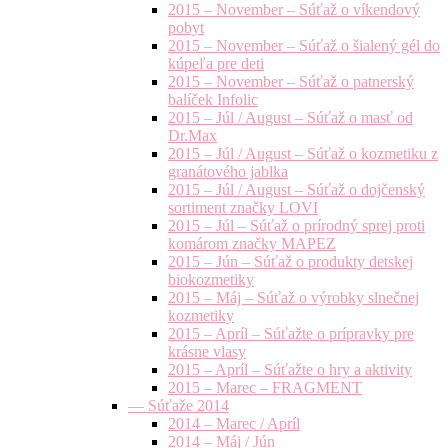
2015 – November – Súťaž o víkendový
pobyt
2015 – November – Súťaž o šialený gél do
kúpeľa pre deti
2015 – November – Súťaž o patnerský
balíček Infolic
2015 – Júl / August – Súťaž o masť od
Dr.Max
2015 – Júl / August – Súťaž o kozmetiku z
granátového jablka
2015 – Júl / August – Súťaž o dojčenský
sortiment značky LOVI
2015 – Júl – Súťaž o prírodný sprej proti
komárom značky MAPEZ
2015 – Jún – Súťaž o produkty detskej
biokozmetiky
2015 – Máj – Súťaž o výrobky slnečnej
kozmetiky
2015 – Apríl – Súťažte o prípravky pre
krásne vlasy
2015 – Apríl – Súťažte o hry a aktivity
2015 – Marec – FRAGMENT
— Súťaže 2014
2014 – Marec / Apríl
2014 – Máj / Jún