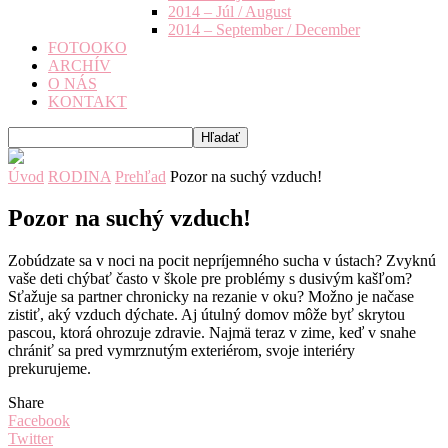
2014 – Júl / August
2014 – September / December
FOTOOKO
ARCHÍV
O NÁS
KONTAKT
Úvod
RODINA
Prehľad
Pozor na suchý vzduch!
Pozor na suchý vzduch!
Zobúdzate sa v noci na pocit nepríjemného sucha v ústach? Zvyknú
vaše deti chýbať často v škole pre problémy s dusivým kašľom?
Sťažuje sa partner chronicky na rezanie v oku? Možno je načase
zistiť, aký vzduch dýchate. Aj útulný domov môže byť skrytou
pascou, ktorá ohrozuje zdravie. Najmä teraz v zime, keď v snahe
chrániť sa pred vymrznutým exteriérom, svoje interiéry
prekurujeme.
Share
Facebook
Twitter