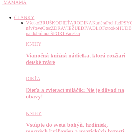
MAMAMA
ČLÁNKY
Všetko
BRUŠKO
DIEŤA
RODINA
Kariéra
Prehľad
PSY
návšteve
Otec
ZDRAVIE
ŽIJE
DIVADLO
Fotooko
HUDB
na dobrú noc
ŠPORT
Vareška
KNIHY
Vianočná knižná nádielka, ktorá rozžiari
detské tváre
DIEŤA
Dieťa a zvierací miláčik: Nie je dôvod na
obavy!
KNIHY
Vstúpte do sveta bohýň, hrdiniek,
mocných kráľovien a mystických bytostí