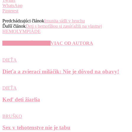
Twitter
WhatsApp
Pinterest
Predchádzajúci článok
Imunita sídli v bruchu
Ďalší článok
Deti s hemofíliou si zasúťažili na vlastnej
HEMOLYMPIÁDE
SÚVISIACE ČLÁNKY
VIAC OD AUTORA
DIEŤA
Dieťa a zvierací miláčik: Nie je dôvod na obavy!
DIEŤA
Keď deti žiarlia
BRUŠKO
Sex v tehotenstve nie je tabu