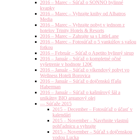
2016 – Marec – Súťaž o SONNO bylinné
kvapky
2016 – Marec – Vyhrajte knihy od Albatros
Media
2016 – Marec – Vyhrajte pobyt v jednom z
hotelov Trinity Hotels & Resorts
2016 – Marec – Zahrajte sa s LittleLane
2016 – Marec – Fotosúťaž o 5 vankúšov s vašou
fotkou
2016 – Február – Súťaž o Apetito bylinný sirup
2016 – Január – Súťaž o kompletné očné
vyšetrenie v hodnote 120€
2016 – Január – Súťaž o víkendový pobyt vo
Wellness Hoteli Borovica
2016 – Január – Súťaž o dojčenskú fľašu
Haberman
2016 – Január – Súťaž o kašmírový šál a
unikátny BIO arganový olej
— Súťaže 2015
2015 – December – Fotosúťaž o účasť v
kalendári
2015 – November – Navrhnite vlastnú
pohľadnicu a vyhrajte
2015 – November – Súťaž s dojčenskou
vodou Lucka