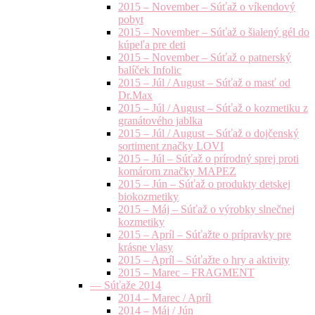
2015 – November – Súťaž o víkendový
pobyt
2015 – November – Súťaž o šialený gél do
kúpeľa pre deti
2015 – November – Súťaž o patnerský
balíček Infolic
2015 – Júl / August – Súťaž o masť od
Dr.Max
2015 – Júl / August – Súťaž o kozmetiku z
granátového jablka
2015 – Júl / August – Súťaž o dojčenský
sortiment značky LOVI
2015 – Júl – Súťaž o prírodný sprej proti
komárom značky MAPEZ
2015 – Jún – Súťaž o produkty detskej
biokozmetiky
2015 – Máj – Súťaž o výrobky slnečnej
kozmetiky
2015 – Apríl – Súťažte o prípravky pre
krásne vlasy
2015 – Apríl – Súťažte o hry a aktivity
2015 – Marec – FRAGMENT
— Súťaže 2014
2014 – Marec / Apríl
2014 – Máj / Jún