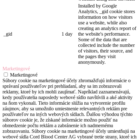
Installed by Google
Analytics, _gid cookie stores
information on how visitors
use a website, while also
creating an analytics report of
_gid
1 day
the website's performance.
Some of the data that are
collected include the number
of visitors, their source, and
the pages they visit
anonymously.
Marketingové
Marketingové
Súbory cookie na marketingové účely zhromažďujú informácie o
správaní používateľov pri prehliadaní, aby sa im zobrazovali
reklamy, ktoré by ich mohli zaujímať. Napríklad zaznamenávajú,
kedy používatelia naposledy webové sídlo navštívili a aké aktivity
na ňom vykonali. Tieto informácie slúžia na vytvorenie profilu
záujmov, aby sa umožnilo umiestnenie relevantných reklám pre
používateľov na iných webových sídlach. Ďalšou výhodou týchto
súborov cookie je, že získané informácie možno použiť na
obmedzenie počtu reklám a zabránenie ich nadmernému
zobrazovaniu. Súbory cookie na marketingové účely umiestňujú na
webové sídla Cord Blood Center AG vybrané tretie strany, ktoré ich