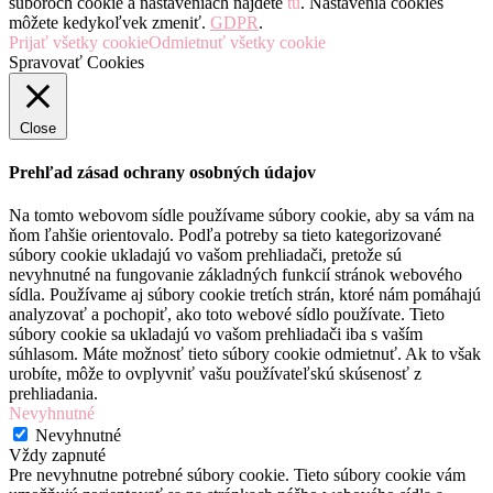
súboroch cookie a nastaveniach nájdete
tu
. Nastavenia cookies
môžete kedykoľvek zmeniť.
GDPR
.
Prijať všetky cookie
Odmietnuť všetky cookie
Spravovať Cookies
Close
Prehľad zásad ochrany osobných údajov
Na tomto webovom sídle používame súbory cookie, aby sa vám na
ňom ľahšie orientovalo. Podľa potreby sa tieto kategorizované
súbory cookie ukladajú vo vašom prehliadači, pretože sú
nevyhnutné na fungovanie základných funkcií stránok webového
sídla. Používame aj súbory cookie tretích strán, ktoré nám pomáhajú
analyzovať a pochopiť, ako toto webové sídlo používate. Tieto
súbory cookie sa ukladajú vo vašom prehliadači iba s vaším
súhlasom. Máte možnosť tieto súbory cookie odmietnuť. Ak to však
urobíte, môže to ovplyvniť vašu používateľskú skúsenosť z
prehliadania.
Nevyhnutné
Nevyhnutné
Vždy zapnuté
Pre nevyhnutne potrebné súbory cookie. Tieto súbory cookie vám