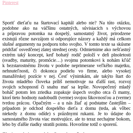
Pinterest
Sporiť dieťaťu na štartovací kapitál alebo nie? Na túto otázku,
podobne ako na väčšinu ostatných, súvisiacich s výchovou
a prípravou potomka na dospelý, samostatný život, prirodzene
existujú rôzne navzájom si odporujúce názory a každý má celkom
slušné argumenty na podporu toho svojho. V tomto texte sa skúsme
pridržať osvedčenej zlatej strednej cesty. Odmietnime ako nešťastný
extrém taký koncept, keď bohatý rodič položí v deň plnoletosti
(svadby, maturity, promócie…) svojmu potomkovi k nohám kľúč
k bezstarostnému životu v podobe neprimerane veľkého majetku,
nehnuteľnosti, či dokonca podielu vo firme, alebo vysokej
manažérskej pozície v nej. Česť výnimkám, ale takýto štart do
života mladého človeka príliš nemotivuje na ďalší rast, rozvoj
svojich schopností či snahu mať sa lepšie. Novopečený mladý
boháč potom len zriedka zopakuje úspech svojho otca či mamy,
ktorí tieto hodnoty nadobudli (verme) svojou šikovnosťou a (verme)
tvrdou prácou. Opačným – a u nás žiaľ aj podstatne častejším –
prípadom je odchod dospelého dieťa z domu (teda, ak vôbec
niekedy z domu odíde) s prázdnymi rukami. Je to údajne do
samostatného života viac motivujúce, ale to teraz nechajme bokom,
lebo by ďalšie riadky stratili pointu. Hovoríme totiž o sporení.