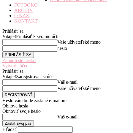
FOTOOKO
ARCHÍV
O NÁS
KONTAKT
Prihlásiť sa
Vitajte!
Prihlásiť k svojmu účtu
Vaše užívateľské meno
heslo
Zabudli ste heslo?
Vytvoriť účet
Prihlásiť sa
Vitajte!
Zaregistrovať si účet
Váš e-mail
Vaše užívateľské meno
Heslo vám bude zaslané e-mailom
Obnova hesla
Obnoviť svoje heslo
Váš e-mail
Hľadať