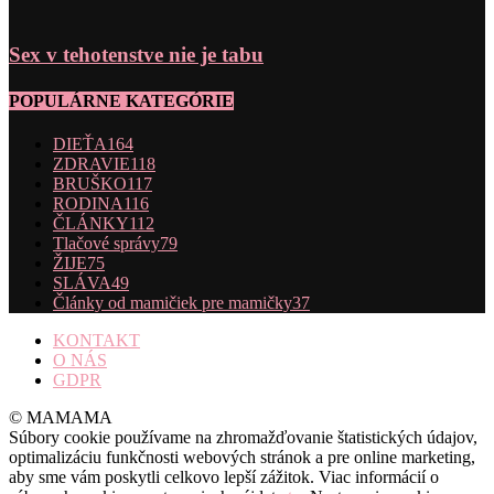
Sex v tehotenstve nie je tabu
POPULÁRNE KATEGÓRIE
DIEŤA
164
ZDRAVIE
118
BRUŠKO
117
RODINA
116
ČLÁNKY
112
Tlačové správy
79
ŽIJE
75
SLÁVA
49
Články od mamičiek pre mamičky
37
KONTAKT
O NÁS
GDPR
© MAMAMA
Súbory cookie používame na zhromažďovanie štatistických údajov,
optimalizáciu funkčnosti webových stránok a pre online marketing,
aby sme vám poskytli celkovo lepší zážitok. Viac informácií o