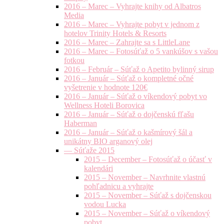
2016 – Marec – Vyhrajte knihy od Albatros
Media
2016 – Marec – Vyhrajte pobyt v jednom z
hotelov Trinity Hotels & Resorts
2016 – Marec – Zahrajte sa s LittleLane
2016 – Marec – Fotosúťaž o 5 vankúšov s vašou
fotkou
2016 – Február – Súťaž o Apetito bylinný sirup
2016 – Január – Súťaž o kompletné očné
vyšetrenie v hodnote 120€
2016 – Január – Súťaž o víkendový pobyt vo
Wellness Hoteli Borovica
2016 – Január – Súťaž o dojčenskú fľašu
Haberman
2016 – Január – Súťaž o kašmírový šál a
unikátny BIO arganový olej
— Súťaže 2015
2015 – December – Fotosúťaž o účasť v
kalendári
2015 – November – Navrhnite vlastnú
pohľadnicu a vyhrajte
2015 – November – Súťaž s dojčenskou
vodou Lucka
2015 – November – Súťaž o víkendový
pobyt