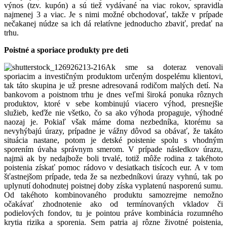
výnos (tzv. kupón) a sú tiež vydávané na viac rokov, spravidla
najmenej 3 a viac. Je s nimi možné obchodovať, takže v prípade
nečakanej núdze sa ich dá relatívne jednoducho zbaviť, predať na
trhu.
Poistné a sporiace produkty pre deti
16Ak sme sa doteraz venovali
sporiacim a investičným produktom určeným dospelému klientovi,
tak táto skupina je už presne adresovaná rodičom malých detí. Na
bankovom a poistnom trhu je dnes veľmi široká ponuka rôznych
produktov, ktoré v sebe kombinujú viacero výhod, presnejšie
služieb, keďže nie všetko, čo sa ako výhoda propaguje, výhodné
naozaj je. Pokiaľ však máme doma nezbedníka, ktorému sa
nevyhýbajú úrazy, prípadne je vážny dôvod sa obávať, že takáto
situácia nastane, potom je detské poistenie spolu s vhodným
sporením úvaha správnym smerom. V prípade následkov úrazu,
najmä ak by nedajbože boli trvalé, totiž môže rodina z takéhoto
poistenia získať pomoc rádovo v desiatkach tisícoch eur. A v tom
šťastnejšom prípade, teda že sa nezbedníkovi úrazy vyhnú, tak po
uplynutí dohodnutej poistnej doby získa vyplatenú nasporenú sumu.
Od takéhoto kombinovaného produktu samozrejme nemožno
očakávať zhodnotenie ako od termínovaných vkladov či
podielových fondov, tu je pointou práve kombinácia rozumného
krytia rizika a sporenia. Sem patria aj rôzne životné poistenia,