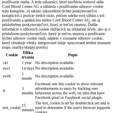
používanie riadia. A teda zákazníci, ktorí navštívia webové sídla
Cord Blood Center AG a súhlasia s používaním súborov cookie
tejto kategórie, sú takisto zákazníkmi týchto poskytovateľov
konajúcich z pozície tretích strán, pričom udelia svoj súhlas s ich
používaním a aplikáciou nielen Cord Blood Center AG, ale aj
príslušnému poskytovateľovi, ktorý je treťou stranou. Ďalšie
informácie o súboroch cookie slúžiacich na reklamné účely, ako aj o
príslušnom poskytovateľovi, ktorý je treťou stranou a používanie
týchto súborov cookie riadi, nájdete v zozname súborov cookie,
ktorý obsahuje všetky integrované údaje spracované tretími stranami
(napr. značky/skripty/pixely).
Dĺžka
Cookie
Popis
trvania
ckf
1 year
No description available.
euvf
14 days
No description available.
1
euvh
No description available.
month
Facebook sets this cookie to show relevant
3
advertisements to users by tracking user
fr
months
behaviour across the web, on sites that have
Facebook pixel or Facebook social plugin.
The test_cookie is set by doubleclick.net and is
15
test_cookie
used to determine if the user's browser supports
minutes
cookies.