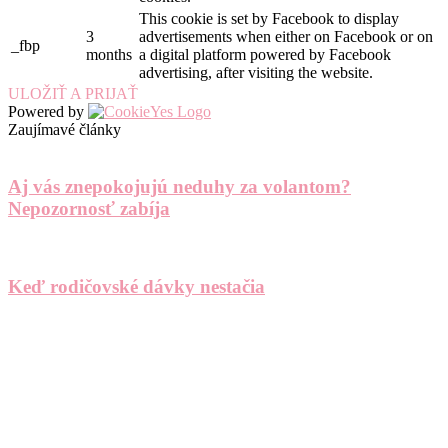
This cookie is set by Facebook to display
3
advertisements when either on Facebook or on
_fbp
months
a digital platform powered by Facebook
advertising, after visiting the website.
ULOŽIŤ A PRIJAŤ
Powered by
Zaujímavé články
Aj vás znepokojujú neduhy za volantom?
Nepozornosť zabíja
Keď rodičovské dávky nestačia