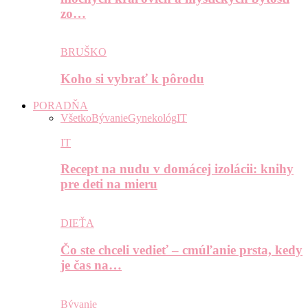
zo…
BRUŠKO
Koho si vybrať k pôrodu
PORADŇA
Všetko
Bývanie
Gynekológ
IT
IT
Recept na nudu v domácej izolácii: knihy
pre deti na mieru
DIEŤA
Čo ste chceli vedieť – cmúľanie prsta, kedy
je čas na…
Bývanie