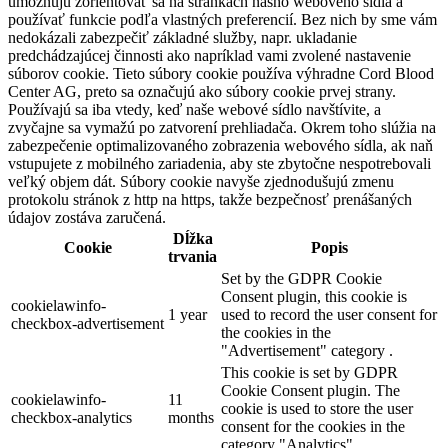
umožňujú zorientovať sa na stránkach nášho webového sídla a
používať funkcie podľa vlastných preferencií. Bez nich by sme vám
nedokázali zabezpečiť základné služby, napr. ukladanie
predchádzajúcej činnosti ako napríklad vami zvolené nastavenie
súborov cookie. Tieto súbory cookie používa výhradne Cord Blood
Center AG, preto sa označujú ako súbory cookie prvej strany.
Používajú sa iba vtedy, keď naše webové sídlo navštívite, a
zvyčajne sa vymažú po zatvorení prehliadača. Okrem toho slúžia na
zabezpečenie optimalizovaného zobrazenia webového sídla, ak naň
vstupujete z mobilného zariadenia, aby ste zbytočne nespotrebovali
veľký objem dát. Súbory cookie navyše zjednodušujú zmenu
protokolu stránok z http na https, takže bezpečnosť prenášaných
údajov zostáva zaručená.
Dĺžka
Cookie
Popis
trvania
Set by the GDPR Cookie
Consent plugin, this cookie is
cookielawinfo-
1 year
used to record the user consent for
checkbox-advertisement
the cookies in the
"Advertisement" category .
This cookie is set by GDPR
Cookie Consent plugin. The
cookielawinfo-
11
cookie is used to store the user
checkbox-analytics
months
consent for the cookies in the
category "Analytics".