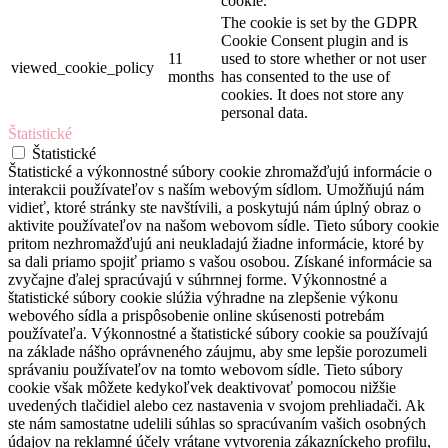
cookie.
The cookie is set by the GDPR
Cookie Consent plugin and is
11
used to store whether or not user
viewed_cookie_policy
months
has consented to the use of
cookies. It does not store any
personal data.
Štatistické
Štatistické
Štatistické a výkonnostné súbory cookie zhromažďujú informácie o
interakcii používateľov s naším webovým sídlom. Umožňujú nám
vidieť, ktoré stránky ste navštívili, a poskytujú nám úplný obraz o
aktivite používateľov na našom webovom sídle. Tieto súbory cookie
pritom nezhromažďujú ani neukladajú žiadne informácie, ktoré by
sa dali priamo spojiť priamo s vašou osobou. Získané informácie sa
zvyčajne ďalej spracúvajú v súhrnnej forme. Výkonnostné a
štatistické súbory cookie slúžia výhradne na zlepšenie výkonu
webového sídla a prispôsobenie online skúsenosti potrebám
používateľa. Výkonnostné a štatistické súbory cookie sa používajú
na základe nášho oprávneného záujmu, aby sme lepšie porozumeli
správaniu používateľov na tomto webovom sídle. Tieto súbory
cookie však môžete kedykoľvek deaktivovať pomocou nižšie
uvedených tlačidiel alebo cez nastavenia v svojom prehliadači. Ak
ste nám samostatne udelili súhlas so spracúvaním vašich osobných
údajov na reklamné účely vrátane vytvorenia zákazníckeho profilu,