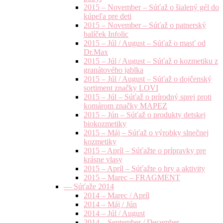
2015 – November – Súťaž o šialený gél do
kúpeľa pre deti
2015 – November – Súťaž o patnerský
balíček Infolic
2015 – Júl / August – Súťaž o masť od
Dr.Max
2015 – Júl / August – Súťaž o kozmetiku z
granátového jablka
2015 – Júl / August – Súťaž o dojčenský
sortiment značky LOVI
2015 – Júl – Súťaž o prírodný sprej proti
komárom značky MAPEZ
2015 – Jún – Súťaž o produkty detskej
biokozmetiky
2015 – Máj – Súťaž o výrobky slnečnej
kozmetiky
2015 – Apríl – Súťažte o prípravky pre
krásne vlasy
2015 – Apríl – Súťažte o hry a aktivity
2015 – Marec – FRAGMENT
— Súťaže 2014
2014 – Marec / Apríl
2014 – Máj / Jún
2014 – Júl / August
2014 – September / December