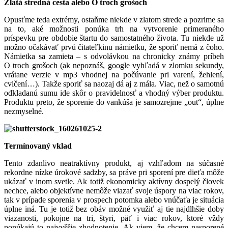
Zlatá stredná cesta alebo O troch grošoch
Opusťme teda extrémy, ostaňme niekde v zlatom strede a pozrime sa
na to, aké možnosti ponúka trh na vytvorenie primeraného
príspevku pre obdobie štartu do samostatného života. Tu niekde už
možno očakávať prvú čitateľkinu námietku, že sporiť nemá z čoho.
Námietka sa zamieta – s odvolávkou na chronicky známy príbeh
O troch grošoch (ak nepoznáš, google vyhľadá v zlomku sekundy,
vrátane verzie v mp3 vhodnej na počúvanie pri varení, žehlení,
cvičení…). Takže sporiť sa naozaj dá aj z mála. Viac, než o samotnú
odkladanú sumu ide skôr o pravidelnosť a vhodný výber produktu.
Produktu preto, že sporenie do vankúša je samozrejme „out“, úplne
nezmyselné.
Termínovaný vklad
Tento zdanlivo neatraktívny produkt, aj vzhľadom na súčasné
rekordne nízke úrokové sadzby, sa práve pri sporení pre dieťa môže
ukázať v inom svetle. Ak totiž ekonomicky aktívny dospelý človek
nechce, alebo objektívne nemôže viazať svoje úspory na viac rokov,
tak v prípade sporenia v prospech potomka alebo vnúčaťa je situácia
úplne iná. Tu je totiž bez obáv možné využiť aj tie najdlhšie doby
viazanosti, pokojne na tri, štyri, päť i viac rokov, ktoré vždy
ponúkajú to najvyššie zhodnotenie. Ak viem, že chcem nasporené