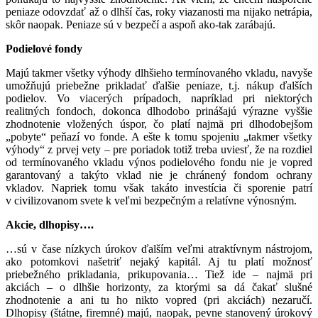
peniaze odovzdať až o dlhší čas, roky viazanosti ma nijako netrápia,
skôr naopak. Peniaze sú v bezpečí a aspoň ako-tak zarábajú.
Podielové fondy
Majú takmer všetky výhody dlhšieho termínovaného vkladu, navyše
umožňujú priebežne prikladať ďalšie peniaze, t.j. nákup ďalších
podielov. Vo viacerých prípadoch, napríklad pri niektorých
realitných fondoch, dokonca dlhodobo prinášajú výrazne vyššie
zhodnotenie vložených úspor, čo platí najmä pri dlhodobejšom
„pobyte“ peňazí vo fonde. A ešte k tomu spojeniu „takmer všetky
výhody“ z prvej vety – pre poriadok totiž treba uviesť, že na rozdiel
od termínovaného vkladu výnos podielového fondu nie je vopred
garantovaný a takýto vklad nie je chránený fondom ochrany
vkladov. Napriek tomu však takáto investícia či sporenie patrí
v civilizovanom svete k veľmi bezpečným a relatívne výnosným.
Akcie, dlhopisy….
…sú v čase nízkych úrokov ďalším veľmi atraktívnym nástrojom,
ako potomkovi našetriť nejaký kapitál. Aj tu platí možnosť
priebežného prikladania, prikupovania… Tiež ide – najmä pri
akciách – o dlhšie horizonty, za ktorými sa dá čakať slušné
zhodnotenie a ani tu ho nikto vopred (pri akciách) nezaručí.
Dlhopisy (štátne, firemné) majú, naopak, pevne stanovený úrokový