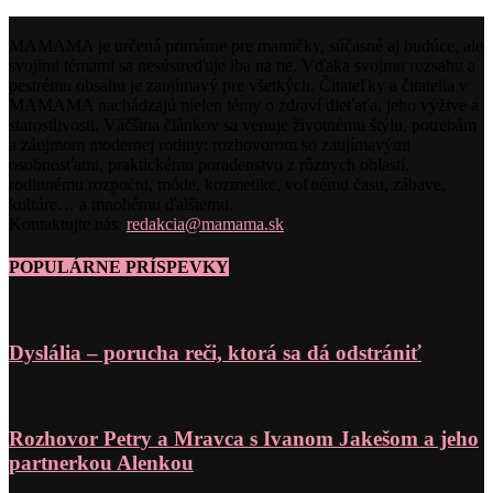
MAMAMA je určená primárne pre mamičky, súčasné aj budúce, ale
svojimi témami sa nesústreďuje iba na ne. Vďaka svojmu rozsahu a
pestrému obsahu je zaujímavý pre všetkých. Čitateľky a čitatelia v
MAMAMA nachádzajú nielen témy o zdraví dieťaťa, jeho výžive a
starostlivosti. Väčšina článkov sa venuje životnému štýlu, potrebám
a záujmom modernej rodiny: rozhovorom so zaujímavými
osobnosťami, praktickému poradenstvo z rôznych oblastí,
rodinnému rozpočtu, móde, kozmetike, voľnému času, zábave,
kultúre… a mnohému ďalšiemu.
Kontaktujte nás:
redakcia@mamama.sk
POPULÁRNE PRÍSPEVKY
Dyslália – porucha reči, ktorá sa dá odstrániť
Rozhovor Petry a Mravca s Ivanom Jakešom a jeho
partnerkou Alenkou