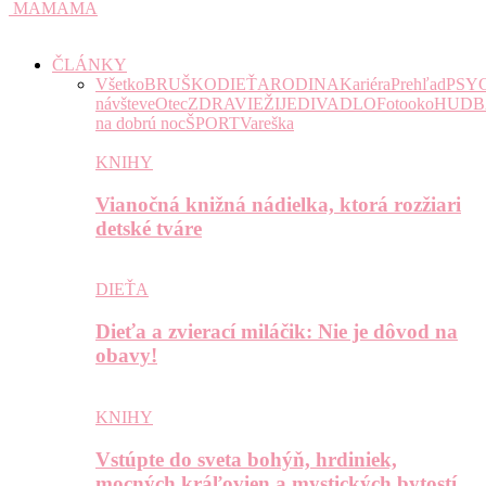
MAMAMA
ČLÁNKY
Všetko
BRUŠKO
DIEŤA
RODINA
Kariéra
Prehľad
PSY
návšteve
Otec
ZDRAVIE
ŽIJE
DIVADLO
Fotooko
HUDB
na dobrú noc
ŠPORT
Vareška
KNIHY
Vianočná knižná nádielka, ktorá rozžiari
detské tváre
DIEŤA
Dieťa a zvierací miláčik: Nie je dôvod na
obavy!
KNIHY
Vstúpte do sveta bohýň, hrdiniek,
mocných kráľovien a mystických bytostí