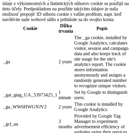
údaje z výkonnostných a štatistických súborov cookie sa použijú na
tieto účely. Predpokladom na použitie takýchto údajov je naša
možnosť prepojiť ID súboru cookie s vaším profilom, napr. keď
navštívite naše webové sídlo a prihlásite sa do svojho konta.
Dĺžka
Cookie
Popis
trvania
The _ga cookie, installed by
Google Analytics, calculates
visitor, session and campaign
data and also keeps track of
site usage for the site's
_ga
2 years
analytics report. The cookie
stores information
anonymously and assigns a
randomly generated number
to recognize unique visitors.
1
Set by Google to distinguish
_gat_gtag_UA_53973425_1
minute
users.
This cookie is installed by
_ga_WW6HWGNJV2
2 years
Google Analytics.
Provided by Google Tag
3
Manager to experiment
_gcl_au
months
advertisement efficiency of
websites using their services.