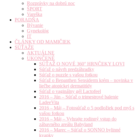
Rozprávky na dobrú noc
ŠPORT
Vareška
PORADŇA
Bývanie
Gynekológ
IT
ČLÁNKY OD MAMIČIEK
SÚŤAŽE
AKTUÁLNE
UKONČENÉ
SÚŤAŽ O NOVÉ 360° HRNČEKY LOVI
Súťaž o návrh predzáhradky
Súťaž o puzzle s vašou fotkou
Súťaž o Bepanthen Sensiderm krém – novinka v
liečbe atopickej dermatitídy
Súťaž o vaginálny gél Lactofeel
2016 – Jún – Súťaž o trimestrové balenie
LadeeVita
2016 – Máj – Fotosúťaž o 5 podložiek pod myš s
vašou fotkou
2016 – Máj – Vyhrajte rodinný vstup do
zábavného areálu Babyland
2016 – Marec – Súťaž o SONNO bylinné
kvapky