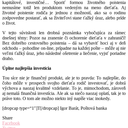
kapitálové, investičné… Sporiť formou životného poistenia
nemusíme totiž len produktom vedeným na meno dieťaťa. Aj
životné poistenie rodiča je jednou z možností, ako sa o rodinu
zodpovedne postarať, ak sa živiteľovi stane ťažký úraz, alebo príde
o život.
V tejto súvislosti len drobná poznámka vybočujúca za rámec
dnešnej témy: Pozor na zranenie či ochorenie dieťaťa v zahraničí!
Bez dobrého cestovného poistenia – dá sa vybaviť hoci aj v deň
odchodu – pohodlne on-line, prípadne na každej pošte – môže aj nie
veľmi ťažký úraz, jeho následné ošetrenie a liečenie, vyjsť poriadne
draho.
Úplne najlepšia investícia
Tou síce nie je finančný produkt, ale je to pravda: To najlepšie, do
čoho môže v prospech svojho dieťaťa rodič investovať, je dobrá
výchova a naozaj kvalitné vzdelanie. To je, mimochodom, zároveň
aj nemalá finančná investícia. Ale ak sa niečo naozaj oplatí, tak je to
práve toto. O tom ale možno niekto iný napíše viac inokedy.
[dropcap type=“1″]T[/dropcap] Igor Barát, Poštová banka
Share
Facebook