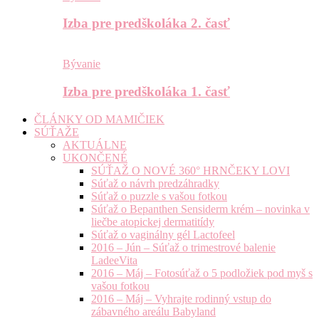
Izba pre predškoláka 2. časť
Bývanie
Izba pre predškoláka 1. časť
ČLÁNKY OD MAMIČIEK
SÚŤAŽE
AKTUÁLNE
UKONČENÉ
SÚŤAŽ O NOVÉ 360° HRNČEKY LOVI
Súťaž o návrh predzáhradky
Súťaž o puzzle s vašou fotkou
Súťaž o Bepanthen Sensiderm krém – novinka v
liečbe atopickej dermatitídy
Súťaž o vaginálny gél Lactofeel
2016 – Jún – Súťaž o trimestrové balenie
LadeeVita
2016 – Máj – Fotosúťaž o 5 podložiek pod myš s
vašou fotkou
2016 – Máj – Vyhrajte rodinný vstup do
zábavného areálu Babyland