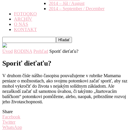
2014 – Júl / August
2014 – September / December
FOTOOKO
ARCHÍV
O NÁS
KONTAKT
Úvod
RODINA
Prehľad
Sporiť dieťaťu?
Sporiť dieťaťu?
V druhom čísle nášho časopisu pouvažujeme v rubrike Mamama
peniaze o možnostiach, ako svojmu potomkovi začať sporiť, aby raz
mohol vykročiť do života s nejakým solídnym základom. Ale
nezaškodí začať už samotnou úvahou, či takýmto „štartovacím
balíčkom“ potomkovi pomôžeme, alebo, naopak, pribrzdíme rozvoj
jeho životaschopnosti.
Share
Facebook
Twitter
WhatsApp