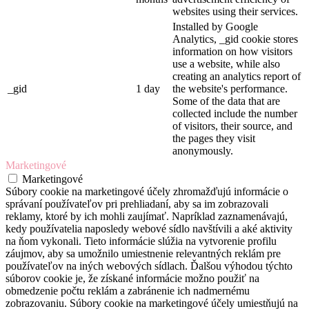
websites using their services.
Installed by Google
Analytics, _gid cookie stores
information on how visitors
use a website, while also
creating an analytics report of
_gid
1 day
the website's performance.
Some of the data that are
collected include the number
of visitors, their source, and
the pages they visit
anonymously.
Marketingové
Marketingové
Súbory cookie na marketingové účely zhromažďujú informácie o
správaní používateľov pri prehliadaní, aby sa im zobrazovali
reklamy, ktoré by ich mohli zaujímať. Napríklad zaznamenávajú,
kedy používatelia naposledy webové sídlo navštívili a aké aktivity
na ňom vykonali. Tieto informácie slúžia na vytvorenie profilu
záujmov, aby sa umožnilo umiestnenie relevantných reklám pre
používateľov na iných webových sídlach. Ďalšou výhodou týchto
súborov cookie je, že získané informácie možno použiť na
obmedzenie počtu reklám a zabránenie ich nadmernému
zobrazovaniu. Súbory cookie na marketingové účely umiestňujú na