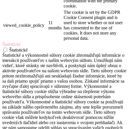
coordination with the primary
cookie.
The cookie is set by the GDPR
Cookie Consent plugin and is
11
used to store whether or not user
viewed_cookie_policy
months
has consented to the use of
cookies. It does not store any
personal data.
Štatistické
Štatistické
Štatistické a výkonnostné súbory cookie zhromažďujú informácie o
interakcii používateľov s naším webovým sídlom. Umožňujú nám
vidieť, ktoré stránky ste navštívili, a poskytujú nám úplný obraz o
aktivite používateľov na našom webovom sídle. Tieto súbory cookie
pritom nezhromažďujú ani neukladajú žiadne informácie, ktoré by
sa dali priamo spojiť priamo s vašou osobou. Získané informácie sa
zvyčajne ďalej spracúvajú v súhrnnej forme. Výkonnostné a
štatistické súbory cookie slúžia výhradne na zlepšenie výkonu
webového sídla a prispôsobenie online skúsenosti potrebám
používateľa. Výkonnostné a štatistické súbory cookie sa používajú
na základe nášho oprávneného záujmu, aby sme lepšie porozumeli
správaniu používateľov na tomto webovom sídle. Tieto súbory
cookie však môžete kedykoľvek deaktivovať pomocou nižšie
uvedených tlačidiel alebo cez nastavenia v svojom prehliadači. Ak
ste nám samostatne udelili súhlas so spracúvaním vašich osobných