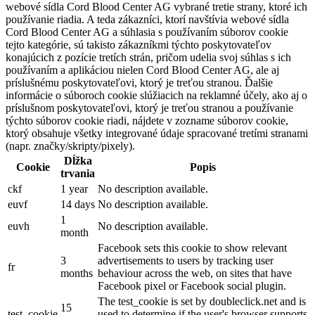
webové sídla Cord Blood Center AG vybrané tretie strany, ktoré ich
používanie riadia. A teda zákazníci, ktorí navštívia webové sídla
Cord Blood Center AG a súhlasia s používaním súborov cookie
tejto kategórie, sú takisto zákazníkmi týchto poskytovateľov
konajúcich z pozície tretích strán, pričom udelia svoj súhlas s ich
používaním a aplikáciou nielen Cord Blood Center AG, ale aj
príslušnému poskytovateľovi, ktorý je treťou stranou. Ďalšie
informácie o súboroch cookie slúžiacich na reklamné účely, ako aj o
príslušnom poskytovateľovi, ktorý je treťou stranou a používanie
týchto súborov cookie riadi, nájdete v zozname súborov cookie,
ktorý obsahuje všetky integrované údaje spracované tretími stranami
(napr. značky/skripty/pixely).
Dĺžka
Cookie
Popis
trvania
ckf
1 year
No description available.
euvf
14 days
No description available.
1
euvh
No description available.
month
Facebook sets this cookie to show relevant
3
advertisements to users by tracking user
fr
months
behaviour across the web, on sites that have
Facebook pixel or Facebook social plugin.
The test_cookie is set by doubleclick.net and is
15
test_cookie
used to determine if the user's browser supports