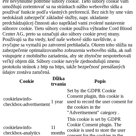
Pre nevyhnutne potrebné súbory cookie. Tieto súbory cookie vám
umožňujú zorientovať sa na stránkach nášho webového sídla a
používať funkcie podľa vlastných preferencií. Bez nich by sme vám
nedokázali zabezpečiť základné služby, napr. ukladanie
predchádzajúcej činnosti ako napríklad vami zvolené nastavenie
súborov cookie. Tieto súbory cookie používa výhradne Cord Blood
Center AG, preto sa označujú ako súbory cookie prvej strany.
Používajú sa iba vtedy, keď naše webové sídlo navštívite, a
zvyčajne sa vymažú po zatvorení prehliadača. Okrem toho slúžia na
zabezpečenie optimalizovaného zobrazenia webového sídla, ak naň
vstupujete z mobilného zariadenia, aby ste zbytočne nespotrebovali
veľký objem dát. Súbory cookie navyše zjednodušujú zmenu
protokolu stránok z http na https, takže bezpečnosť prenášaných
údajov zostáva zaručená.
Dĺžka
Cookie
Popis
trvania
Set by the GDPR Cookie
Consent plugin, this cookie is
cookielawinfo-
1 year
used to record the user consent for
checkbox-advertisement
the cookies in the
"Advertisement" category .
This cookie is set by GDPR
Cookie Consent plugin. The
cookielawinfo-
11
cookie is used to store the user
checkbox-analytics
months
consent for the cookies in the