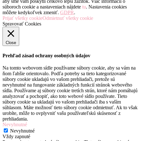
aby sme vám poskytli celkovo lepší zážitok. Viac informácií o
súboroch cookie a nastaveniach nájdete
tu
. Nastavenia cookies
môžete kedykoľvek zmeniť.
GDPR
.
Prijať všetky cookie
Odmietnuť všetky cookie
Spravovať Cookies
Close
Prehľad zásad ochrany osobných údajov
Na tomto webovom sídle používame súbory cookie, aby sa vám na
ňom ľahšie orientovalo. Podľa potreby sa tieto kategorizované
súbory cookie ukladajú vo vašom prehliadači, pretože sú
nevyhnutné na fungovanie základných funkcií stránok webového
sídla. Používame aj súbory cookie tretích strán, ktoré nám pomáhajú
analyzovať a pochopiť, ako toto webové sídlo používate. Tieto
súbory cookie sa ukladajú vo vašom prehliadači iba s vaším
súhlasom. Máte možnosť tieto súbory cookie odmietnuť. Ak to však
urobíte, môže to ovplyvniť vašu používateľskú skúsenosť z
prehliadania.
Nevyhnutné
Nevyhnutné
Vždy zapnuté