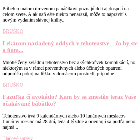
Príbeh o malom drevenom panáčikovi poznajú deti aj dospelí na
celom svete. A ak naň ešte niekto nenarazil, môže to napraviť s
novým vydaním slávnej knihy...
BRUŠKO
Lekárom nariadený oddych v tehotenstve – čo by ste
o ňom...
Mnohé ženy zvládnu tehotenstvo bez akýchkoľvek komplikácií, no
niektorým sa v rámci preventívnych alebo účinných opatrení
odporúča pokoj na lôžku v domácom prostredí, prípadne...
BRUŠKO
Fazuľka či avokádo? Kam by sa zmestilo teraz Vaše
očakávané bábätko?
Tehotenstvo trvá 9 kalendárnych alebo 10 lunárnych mesiacov.
Lunárny mesiac má 28 dní, teda 4 týždne a orientujú sa podľa neho
najmä...
Tlačové správy