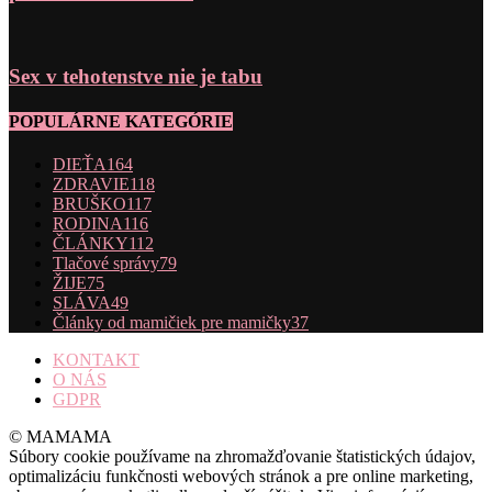
Sex v tehotenstve nie je tabu
POPULÁRNE KATEGÓRIE
DIEŤA
164
ZDRAVIE
118
BRUŠKO
117
RODINA
116
ČLÁNKY
112
Tlačové správy
79
ŽIJE
75
SLÁVA
49
Články od mamičiek pre mamičky
37
KONTAKT
O NÁS
GDPR
© MAMAMA
Súbory cookie používame na zhromažďovanie štatistických údajov,
optimalizáciu funkčnosti webových stránok a pre online marketing,