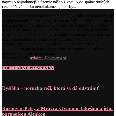
naozaj o najintímnejšie územie nášho života. A do spálne druhých
cez kľúčovú dierku nenakúkame, aj keď by...
MAMAMA je určená primárne pre mamičky, súčasné aj budúce, ale
svojimi témami sa nesústreďuje iba na ne. Vďaka svojmu rozsahu a
pestrému obsahu je zaujímavý pre všetkých. Čitateľky a čitatelia v
MAMAMA nachádzajú nielen témy o zdraví dieťaťa, jeho výžive a
starostlivosti. Väčšina článkov sa venuje životnému štýlu, potrebám
a záujmom modernej rodiny: rozhovorom so zaujímavými
osobnosťami, praktickému poradenstvo z rôznych oblastí,
rodinnému rozpočtu, móde, kozmetike, voľnému času, zábave,
kultúre… a mnohému ďalšiemu.
Kontaktujte nás:
redakcia@mamama.sk
POPULÁRNE PRÍSPEVKY
Dyslália – porucha reči, ktorá sa dá odstrániť
Rozhovor Petry a Mravca s Ivanom Jakešom a jeho
partnerkou Alenkou