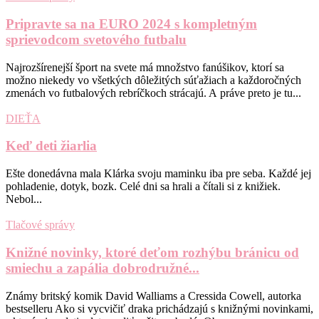
Pripravte sa na EURO 2024 s kompletným
sprievodcom svetového futbalu
Najrozšírenejší šport na svete má množstvo fanúšikov, ktorí sa
možno niekedy vo všetkých dôležitých súťažiach a každoročných
zmenách vo futbalových rebríčkoch strácajú. A práve preto je tu...
DIEŤA
Keď deti žiarlia
Ešte donedávna mala Klárka svoju maminku iba pre seba. Každé jej
pohladenie, dotyk, bozk. Celé dni sa hrali a čítali si z knižiek.
Nebol...
Tlačové správy
Knižné novinky, ktoré deťom rozhýbu bránicu od
smiechu a zapália dobrodružné...
Známy britský komik David Walliams a Cressida Cowell, autorka
bestselleru Ako si vycvičiť draka prichádzajú s knižnými novinkami,