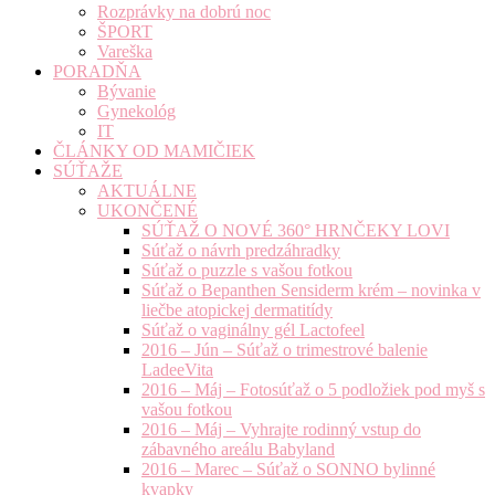
Rozprávky na dobrú noc
ŠPORT
Vareška
PORADŇA
Bývanie
Gynekológ
IT
ČLÁNKY OD MAMIČIEK
SÚŤAŽE
AKTUÁLNE
UKONČENÉ
SÚŤAŽ O NOVÉ 360° HRNČEKY LOVI
Súťaž o návrh predzáhradky
Súťaž o puzzle s vašou fotkou
Súťaž o Bepanthen Sensiderm krém – novinka v
liečbe atopickej dermatitídy
Súťaž o vaginálny gél Lactofeel
2016 – Jún – Súťaž o trimestrové balenie
LadeeVita
2016 – Máj – Fotosúťaž o 5 podložiek pod myš s
vašou fotkou
2016 – Máj – Vyhrajte rodinný vstup do
zábavného areálu Babyland
2016 – Marec – Súťaž o SONNO bylinné
kvapky