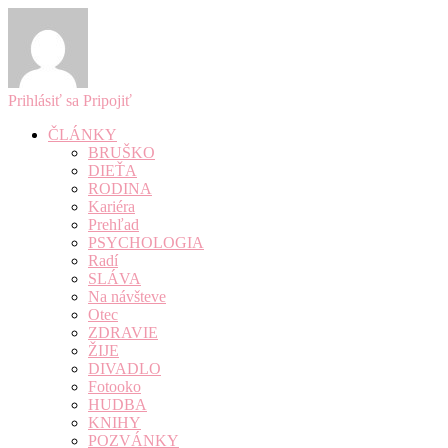
Prihlásiť sa
Pripojiť
ČLÁNKY
BRUŠKO
DIEŤA
RODINA
Kariéra
Prehľad
PSYCHOLOGIA
Radí
SLÁVA
Na návšteve
Otec
ZDRAVIE
ŽIJE
DIVADLO
Fotooko
HUDBA
KNIHY
POZVÁNKY