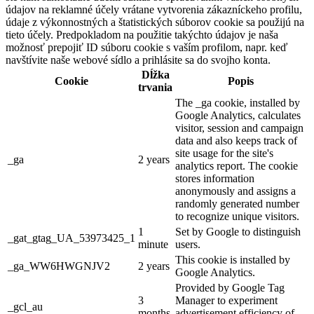
údajov na reklamné účely vrátane vytvorenia zákazníckeho profilu,
údaje z výkonnostných a štatistických súborov cookie sa použijú na
tieto účely. Predpokladom na použitie takýchto údajov je naša
možnosť prepojiť ID súboru cookie s vaším profilom, napr. keď
navštívite naše webové sídlo a prihlásite sa do svojho konta.
Dĺžka
Cookie
Popis
trvania
The _ga cookie, installed by
Google Analytics, calculates
visitor, session and campaign
data and also keeps track of
site usage for the site's
_ga
2 years
analytics report. The cookie
stores information
anonymously and assigns a
randomly generated number
to recognize unique visitors.
1
Set by Google to distinguish
_gat_gtag_UA_53973425_1
minute
users.
This cookie is installed by
_ga_WW6HWGNJV2
2 years
Google Analytics.
Provided by Google Tag
3
Manager to experiment
_gcl_au
months
advertisement efficiency of