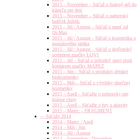
2015 – November – Súťaž o šialený gél do
kúpeľa pre deti
2015 – November – Súťaž o patnerský
balíček Infolic
2015 – Júl / August – Súťaž o masť od
Dr.Max
2015 – Júl / August – Súťaž o kozmetiku z
granátového jablka
2015 – Júl / August – Súťaž o dojčenský
sortiment značky LOVI
2015 – Júl – Súťaž o prírodný sprej proti
komárom značky MAPEZ
2015 – Jún – Súťaž o produkty detskej
biokozmetiky
2015 – Máj – Súťaž o výrobky slnečnej
kozmetiky
2015 – Apríl – Súťažte o prípravky pre
krásne vlasy
2015 – Apríl – Súťažte o hry a aktivity
2015 – Marec – FRAGMENT
— Súťaže 2014
2014 – Marec / Apríl
2014 – Máj / Jún
2014 – Júl / August
2014 – September / December