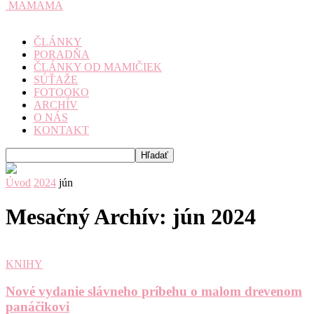
MAMAMA
ČLÁNKY
PORADŇA
ČLÁNKY OD MAMIČIEK
SÚŤAŽE
FOTOOKO
ARCHÍV
O NÁS
KONTAKT
Úvod
2024
jún
Mesačný Archív: jún 2024
KNIHY
Nové vydanie slávneho príbehu o malom drevenom
panáčikovi