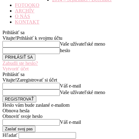
FOTOOKO
ARCHÍV
O NÁS
KONTAKT
Prihlásiť sa
Vitajte!
Prihlásiť k svojmu účtu
Vaše užívateľské meno
heslo
Zabudli ste heslo?
Vytvoriť účet
Prihlásiť sa
Vitajte!
Zaregistrovať si účet
Váš e-mail
Vaše užívateľské meno
Heslo vám bude zaslané e-mailom
Obnova hesla
Obnoviť svoje heslo
Váš e-mail
Hľadať