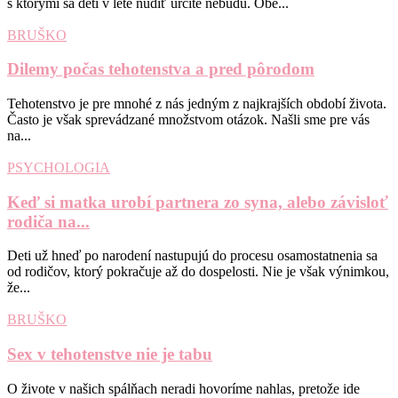
s ktorými sa deti v lete nudiť určite nebudú. Obe...
BRUŠKO
Dilemy počas tehotenstva a pred pôrodom
Tehotenstvo je pre mnohé z nás jedným z najkrajších období života.
Často je však sprevádzané množstvom otázok. Našli sme pre vás
na...
PSYCHOLOGIA
Keď si matka urobí partnera zo syna, alebo závisloť
rodiča na...
Deti už hneď po narodení nastupujú do procesu osamostatnenia sa
od rodičov, ktorý pokračuje až do dospelosti. Nie je však výnimkou,
že...
BRUŠKO
Sex v tehotenstve nie je tabu
O živote v našich spálňach neradi hovoríme nahlas, pretože ide