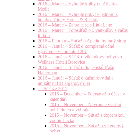
2016 – Marec – Vyhrajte knihy od Albatros
Media
2016 – Marec – Vyhrajte pobyt v jednom z
hotelov Trinity Hotels & Resorts
2016 – Marec – Zahrajte sa s LittleLane
2016 – Marec – Fotosúťaž o 5 vankúšov s vašou
fotkou
2016 – Február – Súťaž o Apetito bylinný sirup
2016 – Január – Súťaž o kompletné očné
vyšetrenie v hodnote 120€
2016 – Január – Súťaž o víkendový pobyt vo
Wellness Hoteli Borovica
2016 – Január – Súťaž o dojčenskú fľašu
Haberman
2016 – Január – Súťaž o kašmírový šál a
unikátny BIO arganový olej
— Súťaže 2015
2015 – December – Fotosúťaž o účasť v
kalendári
2015 – November – Navrhnite vlastnú
pohľadnicu a vyhrajte
2015 – November – Súťaž s dojčenskou
vodou Lucka
2015 – November – Súťaž o víkendový
pobyt