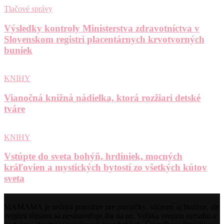
Tlačové správy
Výsledky kontroly Ministerstva zdravotníctva v
Slovenskom registri placentárnych krvotvorných
buniek
KNIHY
Vianočná knižná nádielka, ktorá rozžiari detské
tváre
KNIHY
Vstúpte do sveta bohýň, hrdiniek, mocných
kráľovien a mystických bytostí zo všetkých kútov
sveta
MAMAMA je určená primárne pre mamičky, súčasné aj budúce, ale
svojimi témami sa nesústreďuje iba na ne. Vďaka svojmu rozsahu a