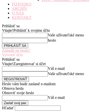
FOTOOKO
ARCHÍV
O NÁS
KONTAKT
Prihlásiť sa
Vitajte!
Prihlásiť k svojmu účtu
Vaše užívateľské meno
heslo
Zabudli ste heslo?
Vytvoriť účet
Prihlásiť sa
Vitajte!
Zaregistrovať si účet
Váš e-mail
Vaše užívateľské meno
Heslo vám bude zaslané e-mailom
Obnova hesla
Obnoviť svoje heslo
Váš e-mail
Hľadať