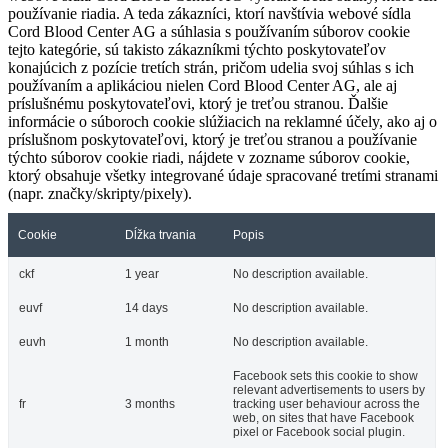
používanie riadia. A teda zákazníci, ktorí navštívia webové sídla
Cord Blood Center AG a súhlasia s používaním súborov cookie
tejto kategórie, sú takisto zákazníkmi týchto poskytovateľov
konajúcich z pozície tretích strán, pričom udelia svoj súhlas s ich
používaním a aplikáciou nielen Cord Blood Center AG, ale aj
príslušnému poskytovateľovi, ktorý je treťou stranou. Ďalšie
informácie o súboroch cookie slúžiacich na reklamné účely, ako aj o
príslušnom poskytovateľovi, ktorý je treťou stranou a používanie
týchto súborov cookie riadi, nájdete v zozname súborov cookie,
ktorý obsahuje všetky integrované údaje spracované tretími stranami
(napr. značky/skripty/pixely).
Cookie
Dĺžka trvania
Popis
ckf
1 year
No description available.
euvf
14 days
No description available.
euvh
1 month
No description available.
Facebook sets this cookie to show
relevant advertisements to users by
fr
3 months
tracking user behaviour across the
web, on sites that have Facebook
pixel or Facebook social plugin.