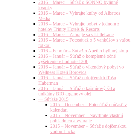
2016 – Marec – Súťaž o SONNO bylinné
kvapky
2016 – Marec – Vyhrajte knihy od Albatros
Media
2016 – Marec – Vyhrajte pobyt v jednom z
hotelov Trinity Hotels & Resorts
2016 – Marec – Zahrajte sa s LittleLane
2016 – Marec – Fotosúťaž o 5 vankúšov s vašou
fotkou
2016 – Február – Súťaž o Apetito bylinný sirup
2016 – Január – Súťaž o kompletné očné
vyšetrenie v hodnote 120€
2016 – Január – Súťaž o víkendový pobyt vo
Wellness Hoteli Borovica
2016 – Január – Súťaž o dojčenskú fľašu
Haberman
2016 – Január – Súťaž o kašmírový šál a
unikátny BIO arganový olej
— Súťaže 2015
2015 – December – Fotosúťaž o účasť v
kalendári
2015 – November – Navrhnite vlastnú
pohľadnicu a vyhrajte
2015 – November – Súťaž s dojčenskou
vodou Lucka