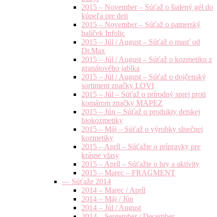
2015 – November – Súťaž o šialený gél do
kúpeľa pre deti
2015 – November – Súťaž o patnerský
balíček Infolic
2015 – Júl / August – Súťaž o masť od
Dr.Max
2015 – Júl / August – Súťaž o kozmetiku z
granátového jablka
2015 – Júl / August – Súťaž o dojčenský
sortiment značky LOVI
2015 – Júl – Súťaž o prírodný sprej proti
komárom značky MAPEZ
2015 – Jún – Súťaž o produkty detskej
biokozmetiky
2015 – Máj – Súťaž o výrobky slnečnej
kozmetiky
2015 – Apríl – Súťažte o prípravky pre
krásne vlasy
2015 – Apríl – Súťažte o hry a aktivity
2015 – Marec – FRAGMENT
— Súťaže 2014
2014 – Marec / Apríl
2014 – Máj / Jún
2014 – Júl / August
2014 – September / December