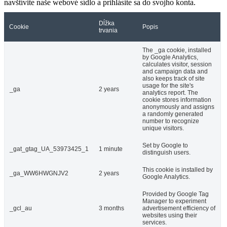
navštívite naše webové sídlo a prihlásite sa do svojho konta.
Dĺžka
Cookie
Popis
trvania
The _ga cookie, installed
by Google Analytics,
calculates visitor, session
and campaign data and
also keeps track of site
usage for the site's
_ga
2 years
analytics report. The
cookie stores information
anonymously and assigns
a randomly generated
number to recognize
unique visitors.
Set by Google to
_gat_gtag_UA_53973425_1
1 minute
distinguish users.
This cookie is installed by
_ga_WW6HWGNJV2
2 years
Google Analytics.
Provided by Google Tag
Manager to experiment
_gcl_au
3 months
advertisement efficiency of
websites using their
services.