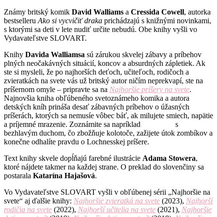
Známy britský komik
David Walliams
a
Cressida Cowell
, autorka
bestselleru
Ako si vycvičiť draka
prichádzajú s knižnými novinkami,
s ktorými sa deti v lete nudiť určite nebudú. Obe knihy vyšli vo
Vydavateľstve SLOVART.
Knihy
Davida Walliamsa
sú zárukou skvelej zábavy a príbehov
plných neočakávných situácií, koncov a absurdných zápletiek. Ak
ste si mysleli, že po najhorších deťoch, učiteľoch, rodičoch a
zvieratkách na svete vás už britský autor ničím neprekvapí, ste na
príšernom omyle – pripravte sa na
Najhoršie príšery na svete
.
Najnovšia kniha obľúbeného svetoznámeho komika a autora
detských kníh prináša desať zábavných príbehov o úžasných
príšerách, ktorých sa nemusíe vôbec báť, ak milujete smiech, napätie
a príjemné mrazenie. Zoznámite sa napríklad s
bezhlavým duchom, čo zbožňuje kolotoče, zažijete útok zombíkov a
konečne odhalíte pravdu o Lochnesskej príšere.
Text knihy skvele dopĺňajú farebné ilustrácie
Adama Stowera
,
ktoré nájdete takmer na každej strane. O preklad do slovenčiny sa
postarala
Katarína
Hajašová
.
Vo Vydavateľstve SLOVART vyšli v obľúbenej sérii „Najhoršie na
svete“ aj ďalšie knihy:
Najhoršie zvieratká na svete
(2023),
Najhorší
rodičia na svete
(2022),
Najhorší učitelia na svete
(2021),
Najhoršie