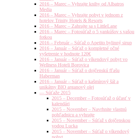
2016 – Marec – Vyhrajte knihy od Albatros
Media
2016 – Marec – Vyhrajte pobyt v jednom z
hotelov Trinity Hotels & Resorts
2016 – Marec – Zahrajte sa s LittleLane
2016 – Marec – Fotosúťaž o 5 vankúšov s vašou
fotkou
2016 – Február – Súťaž o Apetito bylinný sirup
2016 – Január – Súťaž o kompletné očné
vyšetrenie v hodnote 120€
2016 – Január – Súťaž o víkendový pobyt vo
Wellness Hoteli Borovica
2016 – Január – Súťaž o dojčenskú fľašu
Haberman
2016 – Január – Súťaž o kašmírový šál a
unikátny BIO arganový olej
— Súťaže 2015
2015 – December – Fotosúťaž o účasť v
kalendári
2015 – November – Navrhnite vlastnú
pohľadnicu a vyhrajte
2015 – November – Súťaž s dojčenskou
vodou Lucka
2015 – November – Súťaž o víkendový
pobyt