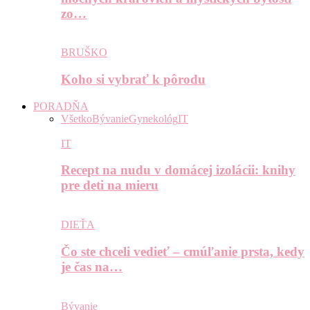
zo…
BRUŠKO
Koho si vybrať k pôrodu
PORADŇA
Všetko
Bývanie
Gynekológ
IT
IT
Recept na nudu v domácej izolácii: knihy
pre deti na mieru
DIEŤA
Čo ste chceli vedieť – cmúľanie prsta, kedy
je čas na…
Bývanie