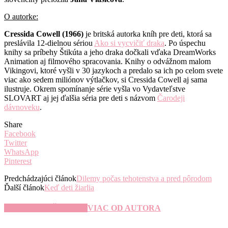
O autorke:
Cressida Cowell (1966)
je britská autorka kníh pre deti, ktorá sa
preslávila 12-dielnou sériou
Ako si vycvičiť draka
. Po úspechu
knihy sa príbehy Štikúta a jeho draka dočkali vďaka DreamWorks
Animation aj filmového spracovania. Knihy o odvážnom malom
Vikingovi, ktoré vyšli v 30 jazykoch a predalo sa ich po celom svete
viac ako sedem miliónov výtlačkov, si Cressida Cowell aj sama
ilustruje. Okrem spomínanje série vyšla vo Vydavteľstve
SLOVART aj jej ďalšia séria pre deti s názvom
Čarodeji
dávnoveku
.
Share
Facebook
Twitter
WhatsApp
Pinterest
Predchádzajúci článok
Dilemy počas tehotenstva a pred pôrodom
Ďalší článok
Keď deti žiarlia
SÚVISIACE ČLÁNKY
VIAC OD AUTORA