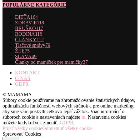
POPULÁRNE KATEGÓRIE
DIEŤA
164
ZDRAVIE
118
BRUŠKO
117
RODINA
116
ČLÁNKY
112
Tlačové správy
79
ŽIJE
75
SLÁVA
49
Články od mamičiek pre mamičky
37
KONTAKT
O NÁS
GDPR
© MAMAMA
Súbory cookie používame na zhromažďovanie štatistických údajov,
optimalizáciu funkčnosti webových stránok a pre online marketing,
aby sme vám poskytli celkovo lepší zážitok. Viac informácií o
súboroch cookie a nastaveniach nájdete
tu
. Nastavenia cookies
môžete kedykoľvek zmeniť.
GDPR
.
Prijať všetky cookie
Odmietnuť všetky cookie
Spravovať Cookies