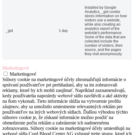
Installed by Google
Analytics, _gid cookie
stores information on how
visitors use a website,
while also creating an
analytics report of the
_gid
1 day
website's performance.
Some of the data that are
collected include the
number of visitors, their
source, and the pages
they visit anonymously.
Marketingové
Marketingové
Súbory cookie na marketingové účely zhromažďujú informácie o
správaní používateľov pri prehliadaní, aby sa im zobrazovali
reklamy, ktoré by ich mohli zaujímať. Napríklad zaznamenávajú,
kedy používatelia naposledy webové sídlo navštívili a aké aktivity
na ňom vykonali. Tieto informácie slúžia na vytvorenie profilu
záujmov, aby sa umožnilo umiestnenie relevantných reklám pre
používateľov na iných webových sídlach. Ďalšou výhodou týchto
súborov cookie je, že získané informácie možno použiť na
obmedzenie počtu reklám a zabránenie ich nadmernému
zobrazovaniu. Súbory cookie na marketingové účely umiestňujú na
webové sídla Cord Blood Center AG vybrané tretie strany, ktoré ich