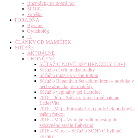
Rozprávky na dobrú noc
ŠPORT
Vareška
PORADŇA
Bývanie
Gynekológ
IT
ČLÁNKY OD MAMIČIEK
SÚŤAŽE
AKTUÁLNE
UKONČENÉ
SÚŤAŽ O NOVÉ 360° HRNČEKY LOVI
Súťaž o návrh predzáhradky
Súťaž o puzzle s vašou fotkou
Súťaž o Bepanthen Sensiderm krém – novinka v
liečbe atopickej dermatitídy
Súťaž o vaginálny gél Lactofeel
2016 – Jún – Súťaž o trimestrové balenie
LadeeVita
2016 – Máj – Fotosúťaž o 5 podložiek pod myš s
vašou fotkou
2016 – Máj – Vyhrajte rodinný vstup do
zábavného areálu Babyland
2016 – Marec – Súťaž o SONNO bylinné
kvapky