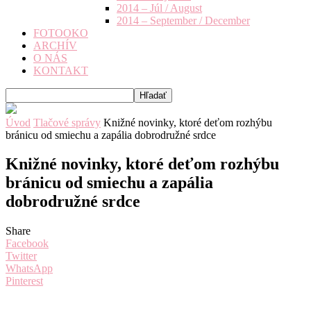
2014 – Júl / August
2014 – September / December
FOTOOKO
ARCHÍV
O NÁS
KONTAKT
Úvod
Tlačové správy
Knižné novinky, ktoré deťom rozhýbu
bránicu od smiechu a zapália dobrodružné srdce
Knižné novinky, ktoré deťom rozhýbu
bránicu od smiechu a zapália
dobrodružné srdce
Share
Facebook
Twitter
WhatsApp
Pinterest