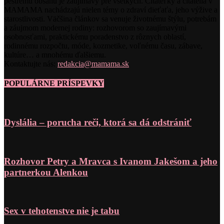
pestrému obsahu je zaujímavý pre všetkých. Čitateľky a čitatelia v
MAMAMA nachádzajú nielen témy o zdraví dieťaťa, jeho výžive a
starostlivosti. Väčšina článkov sa venuje životnému štýlu, potrebám
a záujmom modernej rodiny: rozhovorom so zaujímavými
osobnosťami, praktickému poradenstvo z rôznych oblastí,
rodinnému rozpočtu, móde, kozmetike, voľnému času, zábave,
kultúre… a mnohému ďalšiemu.
Kontaktujte nás:
redakcia@mamama.sk
POPULÁRNE PRÍSPEVKY
Dyslália – porucha reči, ktorá sa dá odstrániť
Rozhovor Petry a Mravca s Ivanom Jakešom a jeho
partnerkou Alenkou
Sex v tehotenstve nie je tabu