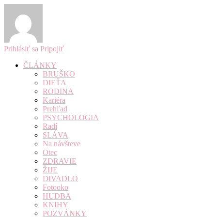
Prihlásiť sa
Pripojiť
ČLÁNKY
BRUŠKO
DIEŤA
RODINA
Kariéra
Prehľad
PSYCHOLOGIA
Radí
SLÁVA
Na návšteve
Otec
ZDRAVIE
ŽIJE
DIVADLO
Fotooko
HUDBA
KNIHY
POZVÁNKY