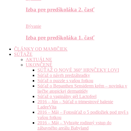
Izba pre predškoláka 2. časť
Bývanie
Izba pre predškoláka 1. časť
ČLÁNKY OD MAMIČIEK
SÚŤAŽE
AKTUÁLNE
UKONČENÉ
SÚŤAŽ O NOVÉ 360° HRNČEKY LOVI
Súťaž o návrh predzáhradky
Súťaž o puzzle s vašou fotkou
Súťaž o Bepanthen Sensiderm krém – novinka v
liečbe atopickej dermatitídy
Súťaž o vaginálny gél Lactofeel
2016 – Jún – Súťaž o trimestrové balenie
LadeeVita
2016 – Máj – Fotosúťaž o 5 podložiek pod myš s
vašou fotkou
2016 – Máj – Vyhrajte rodinný vstup do
zábavného areálu Babyland