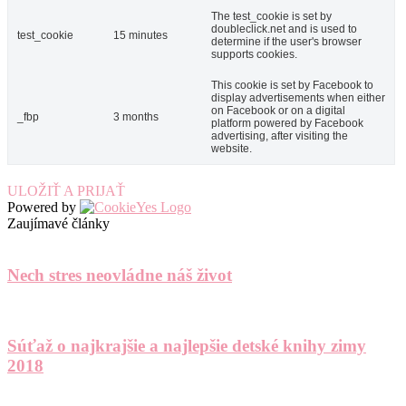
The test_cookie is set by
doubleclick.net and is used to
test_cookie
15 minutes
determine if the user's browser
supports cookies.
This cookie is set by Facebook to
display advertisements when either
on Facebook or on a digital
_fbp
3 months
platform powered by Facebook
advertising, after visiting the
website.
ULOŽIŤ A PRIJAŤ
Powered by
Zaujímavé články
Nech stres neovládne náš život
Súťaž o najkrajšie a najlepšie detské knihy zimy
2018