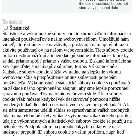
the use of cookies. It does not
store any personal data.
Štatistické
Štatistické
Štatistické a výkonnostné súbory cookie zhromažďujú informácie o
interakcii používateľov s naším webovým sídlom. Umožňujú nám
vidieť, ktoré stránky ste navštívili, a poskytujú nám úplný obraz o
aktivite používateľov na našom webovom sídle. Tieto súbory cookie
pritom nezhromažďujú ani neukladajú žiadne informácie, ktoré by
sa dali priamo spojiť priamo s vašou osobou. Získané informácie sa
zvyčajne ďalej spracúvajú v súhrnnej forme. Výkonnostné a
štatistické súbory cookie slúžia výhradne na zlepšenie výkonu
webového sídla a prispôsobenie online skúsenosti potrebám
používateľa. Výkonnostné a štatistické súbory cookie sa používajú
na základe nášho oprávneného záujmu, aby sme lepšie porozumeli
správaniu používateľov na tomto webovom sídle. Tieto súbory
cookie však môžete kedykoľvek deaktivovať pomocou nižšie
uvedených tlačidiel alebo cez nastavenia v svojom prehliadači. Ak
ste nám samostatne udelili súhlas so spracúvaním vašich osobných
údajov na reklamné účely vrátane vytvorenia zákazníckeho profilu,
údaje z výkonnostných a štatistických súborov cookie sa použijú na
tieto účely. Predpokladom na použitie takýchto údajov je naša
možnosť prepojiť ID súboru cookie s vaším profilom, napr. keď