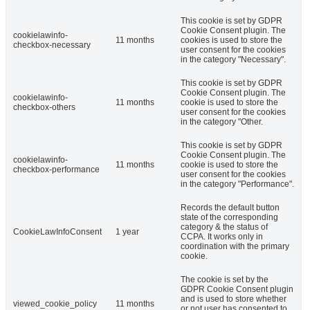
This cookie is set by GDPR
Cookie Consent plugin. The
cookielawinfo-
11 months
cookies is used to store the
checkbox-necessary
user consent for the cookies
in the category "Necessary".
This cookie is set by GDPR
Cookie Consent plugin. The
cookielawinfo-
11 months
cookie is used to store the
checkbox-others
user consent for the cookies
in the category "Other.
This cookie is set by GDPR
Cookie Consent plugin. The
cookielawinfo-
11 months
cookie is used to store the
checkbox-performance
user consent for the cookies
in the category "Performance".
Records the default button
state of the corresponding
category & the status of
CookieLawInfoConsent
1 year
CCPA. It works only in
coordination with the primary
cookie.
The cookie is set by the
GDPR Cookie Consent plugin
and is used to store whether
viewed_cookie_policy
11 months
or not user has consented to