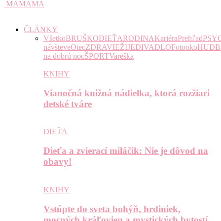
MAMAMA
ČLÁNKY
Všetko
BRUŠKO
DIEŤA
RODINA
Kariéra
Prehľad
PSY
návšteve
Otec
ZDRAVIE
ŽIJE
DIVADLO
Fotooko
HUDB
na dobrú noc
ŠPORT
Vareška
KNIHY
Vianočná knižná nádielka, ktorá rozžiari
detské tváre
DIEŤA
Dieťa a zvierací miláčik: Nie je dôvod na
obavy!
KNIHY
Vstúpte do sveta bohýň, hrdiniek,
mocných kráľovien a mystických bytostí