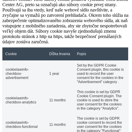
Center AG, preto sa označujú ako súbory cookie prvej strany.
Používajú sa iba vtedy, keď naše webové sídlo navštívite, a
zvyčajne sa vymažú po zatvorení prehliadača. Okrem toho slúžia na
zabezpečenie optimalizovaného zobrazenia webového sídla, ak naň
vstupujete z mobilného zariadenia, aby ste zbytočne nespotrebovali
veľký objem dát. Súbory cookie navyše zjednodušujú zmenu
protokolu stránok z http na https, takže bezpečnosť prenášaných
údajov zostáva zaručená.
Cookie
Dĺžka trvania
Popis
Set by the GDPR Cookie
cookielawinfo-
Consent plugin, this cookie is
checkbox-
1 year
used to record the user
advertisement
consent for the cookies in the
"Advertisement" category .
This cookie is set by GDPR
Cookie Consent plugin. The
cookielawinfo-
11 months
cookie is used to store the
checkbox-analytics
user consent for the cookies
in the category "Analytics".
The cookie is set by GDPR
cookielawinfo-
cookie consent to record the
11 months
checkbox-functional
user consent for the cookies
in the category "Functional".