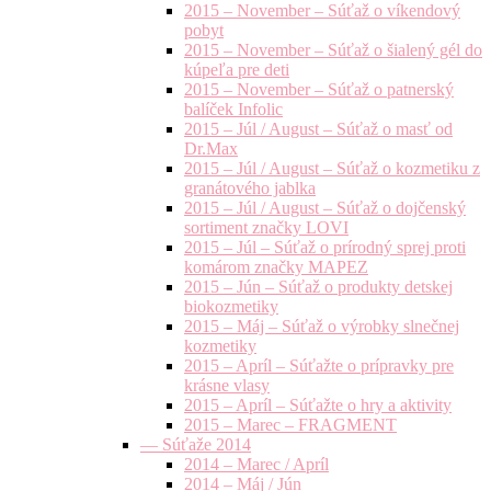
2015 – November – Súťaž o víkendový
pobyt
2015 – November – Súťaž o šialený gél do
kúpeľa pre deti
2015 – November – Súťaž o patnerský
balíček Infolic
2015 – Júl / August – Súťaž o masť od
Dr.Max
2015 – Júl / August – Súťaž o kozmetiku z
granátového jablka
2015 – Júl / August – Súťaž o dojčenský
sortiment značky LOVI
2015 – Júl – Súťaž o prírodný sprej proti
komárom značky MAPEZ
2015 – Jún – Súťaž o produkty detskej
biokozmetiky
2015 – Máj – Súťaž o výrobky slnečnej
kozmetiky
2015 – Apríl – Súťažte o prípravky pre
krásne vlasy
2015 – Apríl – Súťažte o hry a aktivity
2015 – Marec – FRAGMENT
— Súťaže 2014
2014 – Marec / Apríl
2014 – Máj / Jún