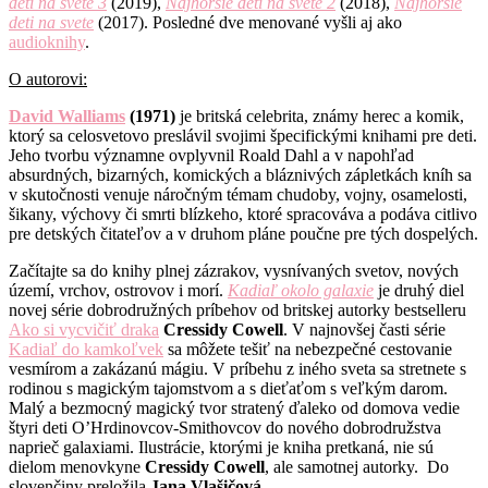
deti na svete 3
(2019),
Najhoršie deti na svete
2
(2018),
Najhoršie
deti na svete
(2017). Posledné dve menované vyšli aj ako
audioknihy
.
O autorovi:
David Walliams
(1971)
je britská celebrita, známy herec a komik,
ktorý sa celosvetovo preslávil svojimi špecifickými knihami pre deti.
Jeho tvorbu významne ovplyvnil Roald Dahl a v napohľad
absurdných, bizarných, komických a bláznivých zápletkách kníh sa
v skutočnosti venuje náročným témam chudoby, vojny, osamelosti,
šikany, výchovy či smrti blízkeho, ktoré spracováva a podáva citlivo
pre detských čitateľov a v druhom pláne poučne pre tých dospelých.
Začítajte sa do knihy plnej zázrakov, vysnívaných svetov, nových
území, vrchov, ostrovov i morí.
Kadiaľ okolo galaxie
je druhý diel
novej série dobrodružných príbehov od britskej autorky bestselleru
Ako si vycvičiť draka
Cressidy Cowell
. V najnovšej časti série
Kadiaľ do kamkoľvek
sa môžete tešiť na nebezpečné cestovanie
vesmírom a zakázanú mágiu. V príbehu z iného sveta sa stretnete s
rodinou s magickým tajomstvom a s dieťaťom s veľkým darom.
Malý a bezmocný magický tvor stratený ďaleko od domova vedie
štyri deti O’Hrdinovcov-Smithovcov do nového dobrodružstva
naprieč galaxiami. Ilustrácie, ktorými je kniha pretkaná, nie sú
dielom menovkyne
Cressidy Cowell
, ale samotnej autorky. Do
slovenčiny preložila
Jana Vlašičová
.