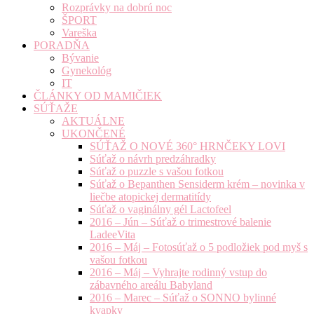
Rozprávky na dobrú noc
ŠPORT
Vareška
PORADŇA
Bývanie
Gynekológ
IT
ČLÁNKY OD MAMIČIEK
SÚŤAŽE
AKTUÁLNE
UKONČENÉ
SÚŤAŽ O NOVÉ 360° HRNČEKY LOVI
Súťaž o návrh predzáhradky
Súťaž o puzzle s vašou fotkou
Súťaž o Bepanthen Sensiderm krém – novinka v
liečbe atopickej dermatitídy
Súťaž o vaginálny gél Lactofeel
2016 – Jún – Súťaž o trimestrové balenie
LadeeVita
2016 – Máj – Fotosúťaž o 5 podložiek pod myš s
vašou fotkou
2016 – Máj – Vyhrajte rodinný vstup do
zábavného areálu Babyland
2016 – Marec – Súťaž o SONNO bylinné
kvapky