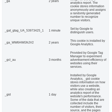
_ga
2 years
analytics report. The
cookie stores information
anonymously and assigns
a randomly generated
number to recognize
unique visitors.
Set by Google to
_gat_gtag_UA_53973425_1
1 minute
distinguish users.
This cookie is installed by
_ga_WW6HWGNJV2
2 years
Google Analytics.
Provided by Google Tag
Manager to experiment
_gcl_au
3 months
advertisement efficiency of
websites using their
services.
Installed by Google
Analytics, _gid cookie
stores information on how
visitors use a website,
while also creating an
analytics report of the
_gid
1 day
website's performance.
Some of the data that are
collected include the
number of visitors, their
source, and the pages