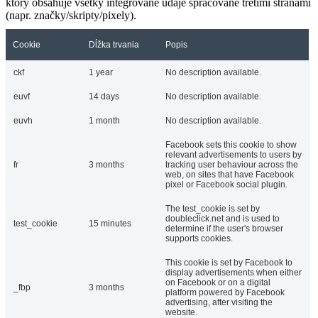
ktorý obsahuje všetky integrované údaje spracované tretími stranami
(napr. značky/skripty/pixely).
Cookie
Dĺžka trvania
Popis
ckf
1 year
No description available.
euvf
14 days
No description available.
euvh
1 month
No description available.
Facebook sets this cookie to show
relevant advertisements to users by
fr
3 months
tracking user behaviour across the
web, on sites that have Facebook
pixel or Facebook social plugin.
The test_cookie is set by
doubleclick.net and is used to
test_cookie
15 minutes
determine if the user's browser
supports cookies.
This cookie is set by Facebook to
display advertisements when either
on Facebook or on a digital
_fbp
3 months
platform powered by Facebook
advertising, after visiting the
website.