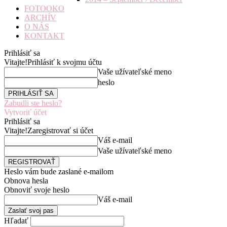
FOTOOKO
ARCHÍV
O NÁS
KONTAKT
Prihlásiť sa
Vitajte!
Prihlásiť k svojmu účtu
Vaše užívateľské meno
heslo
Zabudli ste heslo?
Vytvoriť účet
Prihlásiť sa
Vitajte!
Zaregistrovať si účet
Váš e-mail
Vaše užívateľské meno
Heslo vám bude zaslané e-mailom
Obnova hesla
Obnoviť svoje heslo
Váš e-mail
Hľadať