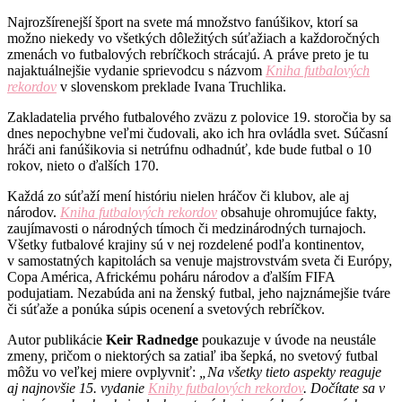
Najrozšírenejší šport na svete má množstvo fanúšikov, ktorí sa
možno niekedy vo všetkých dôležitých súťažiach a každoročných
zmenách vo futbalových rebríčkoch strácajú. A práve preto je tu
najaktuálnejšie vydanie sprievodcu s názvom
Kniha futbalových
rekordov
v slovenskom preklade Ivana Truchlika.
Zakladatelia prvého futbalového zväzu z polovice 19. storočia by sa
dnes nepochybne veľmi čudovali, ako ich hra ovládla svet. Súčasní
hráči ani fanúšikovia si netrúfnu odhadnúť, kde bude futbal o 10
rokov, nieto o ďalších 170.
Každá zo súťaží mení históriu nielen hráčov či klubov, ale aj
národov.
Kniha futbalových rekordov
obsahuje ohromujúce fakty,
zaujímavosti o národných tímoch či medzinárodných turnajoch.
Všetky futbalové krajiny sú v nej rozdelené podľa kontinentov,
v samostatných kapitolách sa venuje majstrovstvám sveta či Európy,
Copa América, Africkému poháru národov a ďalším FIFA
podujatiam. Nezabúda ani na ženský futbal, jeho najznámejšie tváre
či súťaže a ponúka súpis ocenení a svetových rebríčkov.
Autor publikácie
Keir Radnedge
poukazuje v úvode na neustále
zmeny, pričom o niektorých sa zatiaľ iba šepká, no svetový futbal
môžu vo veľkej miere ovplyvniť:
„Na všetky tieto aspekty reaguje
aj najnovšie 15. vydanie
Knihy futbalových rekordov
. Dočítate sa v