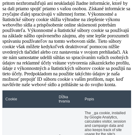
pritom nezhromažďujú ani neukladajú žiadne informácie, ktoré by
sa dali priamo spojiť priamo s vašou osobou. Získané informácie sa
zvyčajne ďalej spracúvajú v súhrnnej forme. Výkonnostné a
štatistické súbory cookie slúžia výhradne na zlepšenie výkonu
webového sídla a prispôsobenie online skúsenosti potrebám
používateľa. Výkonnostné a štatistické súbory cookie sa používajú
na základe nášho oprávneného záujmu, aby sme lepšie porozumeli
správaniu používateľov na tomto webovom sídle. Tieto súbory
cookie však môžete kedykoľvek deaktivovať pomocou nižšie
uvedených tlačidiel alebo cez nastavenia v svojom prehliadači. Ak
ste nám samostatne udelili súhlas so spracúvaním vašich osobných
údajov na reklamné účely vrátane vytvorenia zákazníckeho profilu,
údaje z výkonnostných a štatistických súborov cookie sa použijú na
tieto účely. Predpokladom na použitie takýchto údajov je naša
možnosť prepojiť ID súboru cookie s vaším profilom, napr. keď
navštívite naše webové sídlo a prihlásite sa do svojho konta.
Dĺžka
Cookie
Popis
trvania
The _ga cookie, installed
by Google Analytics,
calculates visitor, session
and campaign data and
also keeps track of site
usage for the site's