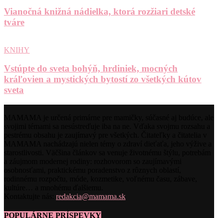
Vianočná knižná nádielka, ktorá rozžiari detské
tváre
KNIHY
Vstúpte do sveta bohýň, hrdiniek, mocných
kráľovien a mystických bytostí zo všetkých kútov
sveta
MAMAMA je určená primárne pre mamičky, súčasné aj budúce, ale
svojimi témami sa nesústreďuje iba na ne. Vďaka svojmu rozsahu a
pestrému obsahu je zaujímavý pre všetkých. Čitateľky a čitatelia v
MAMAMA nachádzajú nielen témy o zdraví dieťaťa, jeho výžive a
starostlivosti. Väčšina článkov sa venuje životnému štýlu, potrebám
a záujmom modernej rodiny: rozhovorom so zaujímavými
osobnosťami, praktickému poradenstvo z rôznych oblastí,
rodinnému rozpočtu, móde, kozmetike, voľnému času, zábave,
kultúre… a mnohému ďalšiemu.
Kontaktujte nás:
redakcia@mamama.sk
POPULÁRNE PRÍSPEVKY