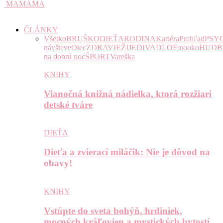
MAMAMA
ČLÁNKY
Všetko
BRUŠKO
DIEŤA
RODINA
Kariéra
Prehľad
PSY
návšteve
Otec
ZDRAVIE
ŽIJE
DIVADLO
Fotooko
HUDB
na dobrú noc
ŠPORT
Vareška
KNIHY
Vianočná knižná nádielka, ktorá rozžiari
detské tváre
DIEŤA
Dieťa a zvierací miláčik: Nie je dôvod na
obavy!
KNIHY
Vstúpte do sveta bohýň, hrdiniek,
mocných kráľovien a mystických bytostí