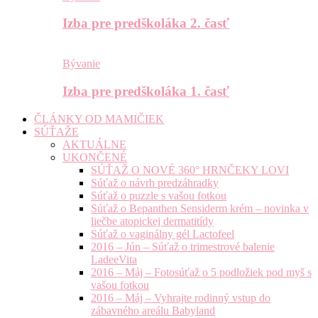
Izba pre predškoláka 2. časť
Bývanie
Izba pre predškoláka 1. časť
ČLÁNKY OD MAMIČIEK
SÚŤAŽE
AKTUÁLNE
UKONČENÉ
SÚŤAŽ O NOVÉ 360° HRNČEKY LOVI
Súťaž o návrh predzáhradky
Súťaž o puzzle s vašou fotkou
Súťaž o Bepanthen Sensiderm krém – novinka v
liečbe atopickej dermatitídy
Súťaž o vaginálny gél Lactofeel
2016 – Jún – Súťaž o trimestrové balenie
LadeeVita
2016 – Máj – Fotosúťaž o 5 podložiek pod myš s
vašou fotkou
2016 – Máj – Vyhrajte rodinný vstup do
zábavného areálu Babyland