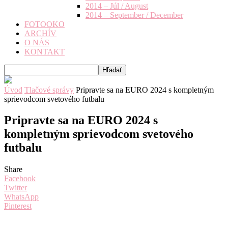
2014 – Júl / August
2014 – September / December
FOTOOKO
ARCHÍV
O NÁS
KONTAKT
Úvod
Tlačové správy
Pripravte sa na EURO 2024 s kompletným
sprievodcom svetového futbalu
Pripravte sa na EURO 2024 s
kompletným sprievodcom svetového
futbalu
Share
Facebook
Twitter
WhatsApp
Pinterest