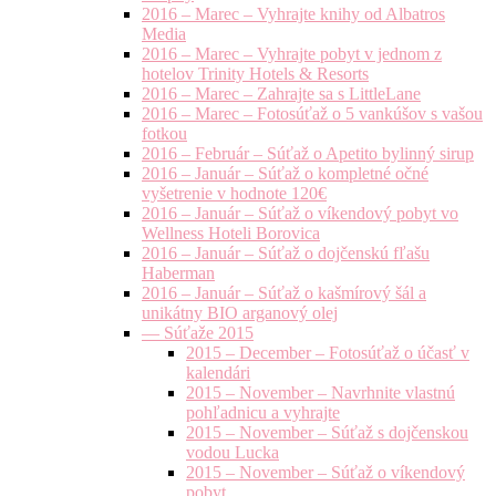
2016 – Marec – Vyhrajte knihy od Albatros
Media
2016 – Marec – Vyhrajte pobyt v jednom z
hotelov Trinity Hotels & Resorts
2016 – Marec – Zahrajte sa s LittleLane
2016 – Marec – Fotosúťaž o 5 vankúšov s vašou
fotkou
2016 – Február – Súťaž o Apetito bylinný sirup
2016 – Január – Súťaž o kompletné očné
vyšetrenie v hodnote 120€
2016 – Január – Súťaž o víkendový pobyt vo
Wellness Hoteli Borovica
2016 – Január – Súťaž o dojčenskú fľašu
Haberman
2016 – Január – Súťaž o kašmírový šál a
unikátny BIO arganový olej
— Súťaže 2015
2015 – December – Fotosúťaž o účasť v
kalendári
2015 – November – Navrhnite vlastnú
pohľadnicu a vyhrajte
2015 – November – Súťaž s dojčenskou
vodou Lucka
2015 – November – Súťaž o víkendový
pobyt