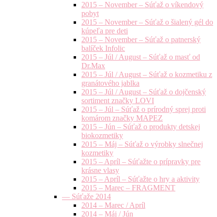
2015 – November – Súťaž o víkendový
pobyt
2015 – November – Súťaž o šialený gél do
kúpeľa pre deti
2015 – November – Súťaž o patnerský
balíček Infolic
2015 – Júl / August – Súťaž o masť od
Dr.Max
2015 – Júl / August – Súťaž o kozmetiku z
granátového jablka
2015 – Júl / August – Súťaž o dojčenský
sortiment značky LOVI
2015 – Júl – Súťaž o prírodný sprej proti
komárom značky MAPEZ
2015 – Jún – Súťaž o produkty detskej
biokozmetiky
2015 – Máj – Súťaž o výrobky slnečnej
kozmetiky
2015 – Apríl – Súťažte o prípravky pre
krásne vlasy
2015 – Apríl – Súťažte o hry a aktivity
2015 – Marec – FRAGMENT
— Súťaže 2014
2014 – Marec / Apríl
2014 – Máj / Jún