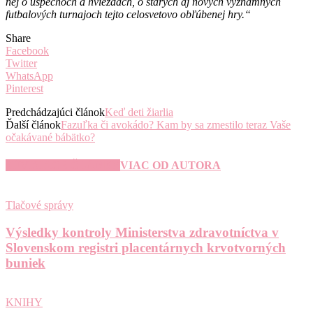
nej o úspechoch a hviezdach, o starých aj nových významných
futbalových turnajoch tejto celosvetovo obľúbenej hry.“
Share
Facebook
Twitter
WhatsApp
Pinterest
Predchádzajúci článok
Keď deti žiarlia
Ďalší článok
Fazuľka či avokádo? Kam by sa zmestilo teraz Vaše
očakávané bábätko?
SÚVISIACE ČLÁNKY
VIAC OD AUTORA
Tlačové správy
Výsledky kontroly Ministerstva zdravotníctva v
Slovenskom registri placentárnych krvotvorných
buniek
KNIHY