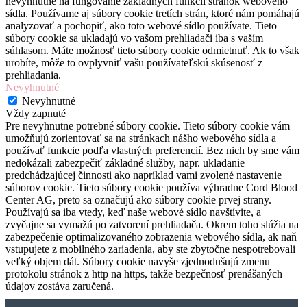
nevyhnutné na fungovanie základných funkcií stránok webového
sídla. Používame aj súbory cookie tretích strán, ktoré nám pomáhajú
analyzovať a pochopiť, ako toto webové sídlo používate. Tieto
súbory cookie sa ukladajú vo vašom prehliadači iba s vaším
súhlasom. Máte možnosť tieto súbory cookie odmietnuť. Ak to však
urobíte, môže to ovplyvniť vašu používateľskú skúsenosť z
prehliadania.
Nevyhnutné
Nevyhnutné
Vždy zapnuté
Pre nevyhnutne potrebné súbory cookie. Tieto súbory cookie vám
umožňujú zorientovať sa na stránkach nášho webového sídla a
používať funkcie podľa vlastných preferencií. Bez nich by sme vám
nedokázali zabezpečiť základné služby, napr. ukladanie
predchádzajúcej činnosti ako napríklad vami zvolené nastavenie
súborov cookie. Tieto súbory cookie používa výhradne Cord Blood
Center AG, preto sa označujú ako súbory cookie prvej strany.
Používajú sa iba vtedy, keď naše webové sídlo navštívite, a
zvyčajne sa vymažú po zatvorení prehliadača. Okrem toho slúžia na
zabezpečenie optimalizovaného zobrazenia webového sídla, ak naň
vstupujete z mobilného zariadenia, aby ste zbytočne nespotrebovali
veľký objem dát. Súbory cookie navyše zjednodušujú zmenu
protokolu stránok z http na https, takže bezpečnosť prenášaných
údajov zostáva zaručená.