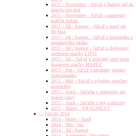
2015 – November – Súťaž o šialený gél do
kúpeľa pre deti
2015 – November – Súťaž o patnerský
balíček Infolic
2015 – Júl / August – Súťaž o masť od
Dr.Max
2015 – Júl / August – Súťaž o kozmetiku z
granátového jablka
2015 – Júl / August – Súťaž o dojčenský
sortiment značky LOVI
2015 – Júl – Súťaž o prírodný sprej proti
komárom značky MAPEZ
2015 – Jún – Súťaž o produkty detskej
biokozmetiky
2015 – Máj – Súťaž o výrobky slnečnej
kozmetiky
2015 – Apríl – Súťažte o prípravky pre
krásne vlasy
2015 – Apríl – Súťažte o hry a aktivity
2015 – Marec – FRAGMENT
— Súťaže 2014
2014 – Marec / Apríl
2014 – Máj / Jún
2014 – Júl / August
2014 – September / December