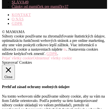
SLÁVA
49
Články od mamičiek pre mamičky
37
KONTAKT
O NÁS
GDPR
© MAMAMA
Súbory cookie používame na zhromažďovanie štatistických údajov,
optimalizáciu funkčnosti webových stránok a pre online marketing,
aby sme vám poskytli celkovo lepší zážitok. Viac informácií o
súboroch cookie a nastaveniach nájdete
tu
. Nastavenia cookies
môžete kedykoľvek zmeniť.
GDPR
.
Prijať všetky cookie
Odmietnuť všetky cookie
Spravovať Cookies
Close
Prehľad zásad ochrany osobných údajov
Na tomto webovom sídle používame súbory cookie, aby sa vám na
ňom ľahšie orientovalo. Podľa potreby sa tieto kategorizované
súbory cookie ukladajú vo vašom prehliadači, pretože sú