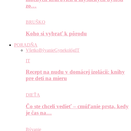
zo…
BRUŠKO
Koho si vybrať k pôrodu
PORADŇA
Všetko
Bývanie
Gynekológ
IT
IT
Recept na nudu v domácej izolácii: knihy
pre deti na mieru
DIEŤA
Čo ste chceli vedieť – cmúľanie prsta, kedy
je čas na…
Bývanie