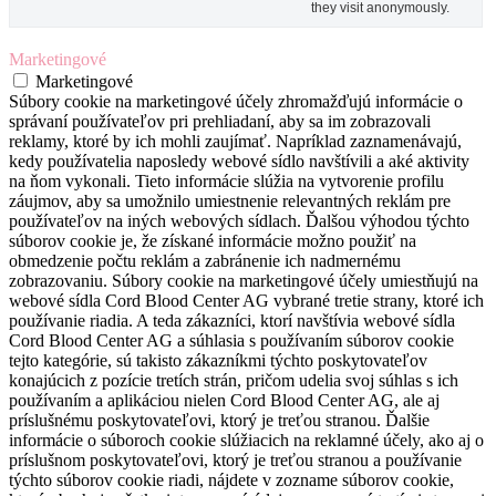
they visit anonymously.
Marketingové
Marketingové
Súbory cookie na marketingové účely zhromažďujú informácie o
správaní používateľov pri prehliadaní, aby sa im zobrazovali
reklamy, ktoré by ich mohli zaujímať. Napríklad zaznamenávajú,
kedy používatelia naposledy webové sídlo navštívili a aké aktivity
na ňom vykonali. Tieto informácie slúžia na vytvorenie profilu
záujmov, aby sa umožnilo umiestnenie relevantných reklám pre
používateľov na iných webových sídlach. Ďalšou výhodou týchto
súborov cookie je, že získané informácie možno použiť na
obmedzenie počtu reklám a zabránenie ich nadmernému
zobrazovaniu. Súbory cookie na marketingové účely umiestňujú na
webové sídla Cord Blood Center AG vybrané tretie strany, ktoré ich
používanie riadia. A teda zákazníci, ktorí navštívia webové sídla
Cord Blood Center AG a súhlasia s používaním súborov cookie
tejto kategórie, sú takisto zákazníkmi týchto poskytovateľov
konajúcich z pozície tretích strán, pričom udelia svoj súhlas s ich
používaním a aplikáciou nielen Cord Blood Center AG, ale aj
príslušnému poskytovateľovi, ktorý je treťou stranou. Ďalšie
informácie o súboroch cookie slúžiacich na reklamné účely, ako aj o
príslušnom poskytovateľovi, ktorý je treťou stranou a používanie
týchto súborov cookie riadi, nájdete v zozname súborov cookie,