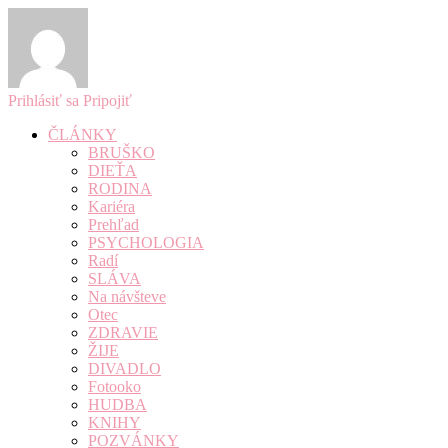
Prihlásiť sa
Pripojiť
ČLÁNKY
BRUŠKO
DIEŤA
RODINA
Kariéra
Prehľad
PSYCHOLOGIA
Radí
SLÁVA
Na návšteve
Otec
ZDRAVIE
ŽIJE
DIVADLO
Fotooko
HUDBA
KNIHY
POZVÁNKY