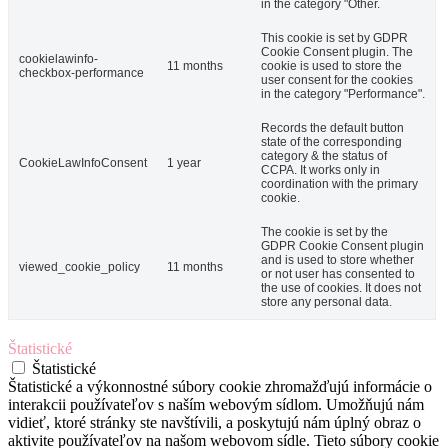
in the category "Other.
This cookie is set by GDPR
Cookie Consent plugin. The
cookielawinfo-
11 months
cookie is used to store the
checkbox-performance
user consent for the cookies
in the category "Performance".
Records the default button
state of the corresponding
category & the status of
CookieLawInfoConsent
1 year
CCPA. It works only in
coordination with the primary
cookie.
The cookie is set by the
GDPR Cookie Consent plugin
and is used to store whether
viewed_cookie_policy
11 months
or not user has consented to
the use of cookies. It does not
store any personal data.
Štatistické
Štatistické
Štatistické a výkonnostné súbory cookie zhromažďujú informácie o
interakcii používateľov s naším webovým sídlom. Umožňujú nám
vidieť, ktoré stránky ste navštívili, a poskytujú nám úplný obraz o
aktivite používateľov na našom webovom sídle. Tieto súbory cookie