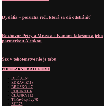
Dyslália – porucha reči, ktorá sa dá odstrániť
Rozhovor Petry a Mravca s Ivanom Jakešom a jeho
partnerkou Alenkou
Sex v tehotenstve nie je tabu
POPULÁRNE KATEGÓRIE
DIEŤA
164
ZDRAVIE
118
BRUŠKO
117
RODINA
116
ČLÁNKY
112
Tlačové správy
79
ŽIJE
75