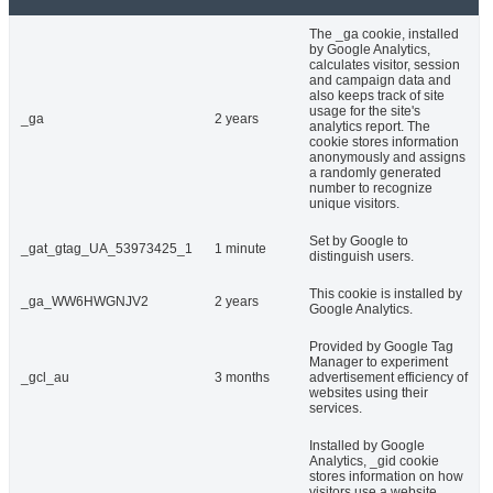
The _ga cookie, installed
by Google Analytics,
calculates visitor, session
and campaign data and
also keeps track of site
usage for the site's
_ga
2 years
analytics report. The
cookie stores information
anonymously and assigns
a randomly generated
number to recognize
unique visitors.
Set by Google to
_gat_gtag_UA_53973425_1
1 minute
distinguish users.
This cookie is installed by
_ga_WW6HWGNJV2
2 years
Google Analytics.
Provided by Google Tag
Manager to experiment
_gcl_au
3 months
advertisement efficiency of
websites using their
services.
Installed by Google
Analytics, _gid cookie
stores information on how
visitors use a website,