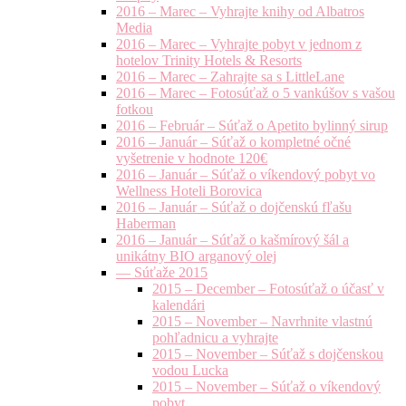
2016 – Marec – Vyhrajte knihy od Albatros
Media
2016 – Marec – Vyhrajte pobyt v jednom z
hotelov Trinity Hotels & Resorts
2016 – Marec – Zahrajte sa s LittleLane
2016 – Marec – Fotosúťaž o 5 vankúšov s vašou
fotkou
2016 – Február – Súťaž o Apetito bylinný sirup
2016 – Január – Súťaž o kompletné očné
vyšetrenie v hodnote 120€
2016 – Január – Súťaž o víkendový pobyt vo
Wellness Hoteli Borovica
2016 – Január – Súťaž o dojčenskú fľašu
Haberman
2016 – Január – Súťaž o kašmírový šál a
unikátny BIO arganový olej
— Súťaže 2015
2015 – December – Fotosúťaž o účasť v
kalendári
2015 – November – Navrhnite vlastnú
pohľadnicu a vyhrajte
2015 – November – Súťaž s dojčenskou
vodou Lucka
2015 – November – Súťaž o víkendový
pobyt