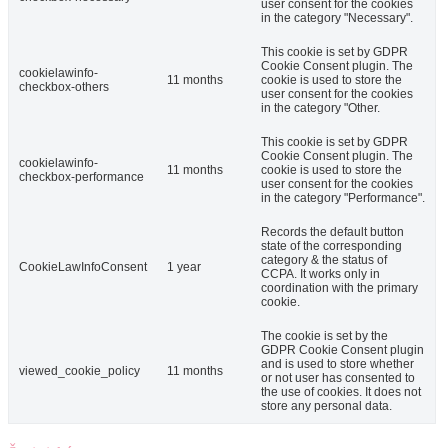
user consent for the cookies
in the category "Necessary".
This cookie is set by GDPR
Cookie Consent plugin. The
cookielawinfo-
11 months
cookie is used to store the
checkbox-others
user consent for the cookies
in the category "Other.
This cookie is set by GDPR
Cookie Consent plugin. The
cookielawinfo-
11 months
cookie is used to store the
checkbox-performance
user consent for the cookies
in the category "Performance".
Records the default button
state of the corresponding
category & the status of
CookieLawInfoConsent
1 year
CCPA. It works only in
coordination with the primary
cookie.
The cookie is set by the
GDPR Cookie Consent plugin
and is used to store whether
viewed_cookie_policy
11 months
or not user has consented to
the use of cookies. It does not
store any personal data.