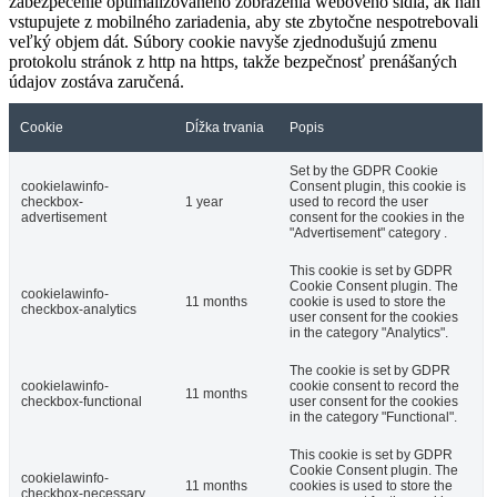
zabezpečenie optimalizovaného zobrazenia webového sídla, ak naň
vstupujete z mobilného zariadenia, aby ste zbytočne nespotrebovali
veľký objem dát. Súbory cookie navyše zjednodušujú zmenu
protokolu stránok z http na https, takže bezpečnosť prenášaných
údajov zostáva zaručená.
Cookie
Dĺžka trvania
Popis
Set by the GDPR Cookie
cookielawinfo-
Consent plugin, this cookie is
checkbox-
1 year
used to record the user
advertisement
consent for the cookies in the
"Advertisement" category .
This cookie is set by GDPR
Cookie Consent plugin. The
cookielawinfo-
11 months
cookie is used to store the
checkbox-analytics
user consent for the cookies
in the category "Analytics".
The cookie is set by GDPR
cookielawinfo-
cookie consent to record the
11 months
checkbox-functional
user consent for the cookies
in the category "Functional".
This cookie is set by GDPR
Cookie Consent plugin. The
cookielawinfo-
11 months
cookies is used to store the
checkbox-necessary