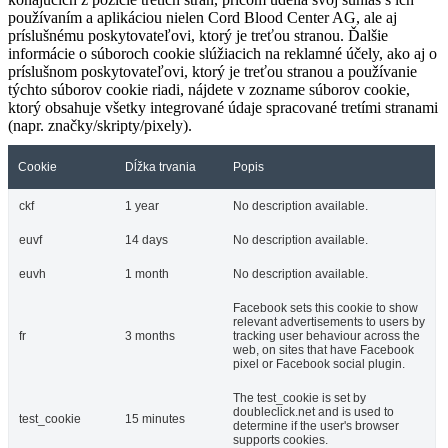
používaním a aplikáciou nielen Cord Blood Center AG, ale aj
príslušnému poskytovateľovi, ktorý je treťou stranou. Ďalšie
informácie o súboroch cookie slúžiacich na reklamné účely, ako aj o
príslušnom poskytovateľovi, ktorý je treťou stranou a používanie
týchto súborov cookie riadi, nájdete v zozname súborov cookie,
ktorý obsahuje všetky integrované údaje spracované tretími stranami
(napr. značky/skripty/pixely).
Cookie
Dĺžka trvania
Popis
ckf
1 year
No description available.
euvf
14 days
No description available.
euvh
1 month
No description available.
Facebook sets this cookie to show
relevant advertisements to users by
fr
3 months
tracking user behaviour across the
web, on sites that have Facebook
pixel or Facebook social plugin.
The test_cookie is set by
doubleclick.net and is used to
test_cookie
15 minutes
determine if the user's browser
supports cookies.