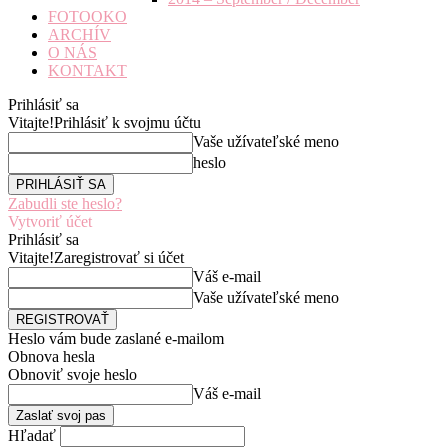
FOTOOKO
ARCHÍV
O NÁS
KONTAKT
Prihlásiť sa
Vitajte!
Prihlásiť k svojmu účtu
Vaše užívateľské meno
heslo
Zabudli ste heslo?
Vytvoriť účet
Prihlásiť sa
Vitajte!
Zaregistrovať si účet
Váš e-mail
Vaše užívateľské meno
Heslo vám bude zaslané e-mailom
Obnova hesla
Obnoviť svoje heslo
Váš e-mail
Hľadať