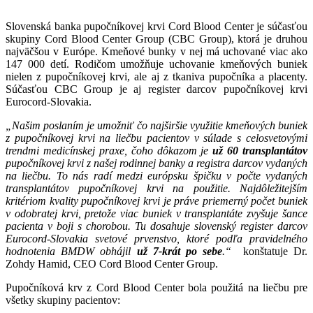
Slovenská banka pupočníkovej krvi Cord Blood Center je súčasťou
skupiny Cord Blood Center Group (CBC Group), ktorá je druhou
najväčšou v Európe. Kmeňové bunky v nej má uchované viac ako
147 000 detí. Rodičom umožňuje uchovanie kmeňových buniek
nielen z pupočníkovej krvi, ale aj z tkaniva pupočníka a placenty.
Súčasťou CBC Group je aj register darcov pupočníkovej krvi
Eurocord-Slovakia.
„Našim poslaním je umožniť čo najširšie využitie kmeňových buniek
z pupočníkovej krvi na liečbu pacientov v súlade s celosvetovými
trendmi medicínskej praxe, čoho dôkazom je
už
60 transplantátov
pupočníkovej krvi z našej rodinnej banky a registra darcov vydaných
na liečbu. To nás radí medzi európsku špičku v počte vydaných
transplantátov pupočníkovej krvi na použitie.
Najdôležitejším
kritériom kvality pupočníkovej krvi je práve priemerný počet buniek
v odobratej krvi,
p
retože viac buniek v transplantáte zvyšuje šance
pacienta v boji s chorobou.
Tu dosahuje slovenský register darcov
Eurocord-Slovakia svetové prvenstvo, ktoré podľa pravidelného
hodnotenia BMDW obhájil
už 7-krát po sebe
.
“
konštatuje Dr.
Zohdy Hamid, CEO Cord Blood Center Group.
Pupočníková krv z Cord Blood Center bola použitá na liečbu pre
všetky skupiny pacientov: