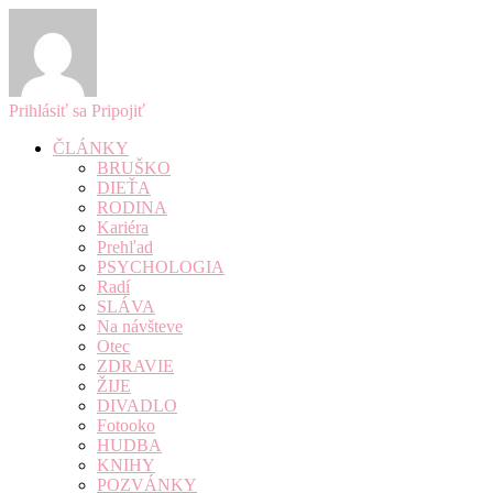
Prihlásiť sa
Pripojiť
ČLÁNKY
BRUŠKO
DIEŤA
RODINA
Kariéra
Prehľad
PSYCHOLOGIA
Radí
SLÁVA
Na návšteve
Otec
ZDRAVIE
ŽIJE
DIVADLO
Fotooko
HUDBA
KNIHY
POZVÁNKY