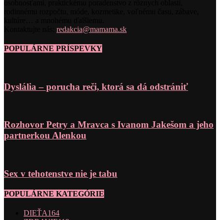
osobnosťami, praktickému poradenstvo z rôznych oblastí,
rodinnému rozpočtu, móde, kozmetike, voľnému času, zábave,
kultúre… a mnohému ďalšiemu.
Kontaktujte nás:
redakcia@mamama.sk
POPULÁRNE PRÍSPEVKY
Dyslália – porucha reči, ktorá sa dá odstrániť
Rozhovor Petry a Mravca s Ivanom Jakešom a jeho
partnerkou Alenkou
Sex v tehotenstve nie je tabu
POPULÁRNE KATEGÓRIE
DIEŤA
164