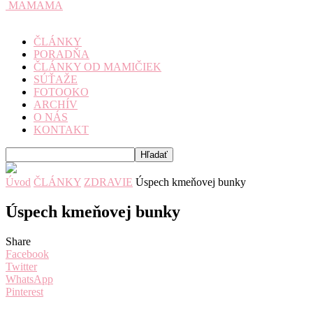
MAMAMA
ČLÁNKY
PORADŇA
ČLÁNKY OD MAMIČIEK
SÚŤAŽE
FOTOOKO
ARCHÍV
O NÁS
KONTAKT
Úvod
ČLÁNKY
ZDRAVIE
Úspech kmeňovej bunky
Úspech kmeňovej bunky
Share
Facebook
Twitter
WhatsApp
Pinterest