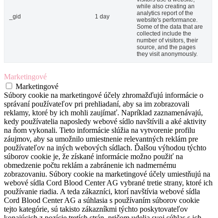
while also creating an
analytics report of the
_gid
1 day
website's performance.
Some of the data that are
collected include the
number of visitors, their
source, and the pages
they visit anonymously.
Marketingové
Marketingové
Súbory cookie na marketingové účely zhromažďujú informácie o
správaní používateľov pri prehliadaní, aby sa im zobrazovali
reklamy, ktoré by ich mohli zaujímať. Napríklad zaznamenávajú,
kedy používatelia naposledy webové sídlo navštívili a aké aktivity
na ňom vykonali. Tieto informácie slúžia na vytvorenie profilu
záujmov, aby sa umožnilo umiestnenie relevantných reklám pre
používateľov na iných webových sídlach. Ďalšou výhodou týchto
súborov cookie je, že získané informácie možno použiť na
obmedzenie počtu reklám a zabránenie ich nadmernému
zobrazovaniu. Súbory cookie na marketingové účely umiestňujú na
webové sídla Cord Blood Center AG vybrané tretie strany, ktoré ich
používanie riadia. A teda zákazníci, ktorí navštívia webové sídla
Cord Blood Center AG a súhlasia s používaním súborov cookie
tejto kategórie, sú takisto zákazníkmi týchto poskytovateľov
konajúcich z pozície tretích strán, pričom udelia svoj súhlas s ich