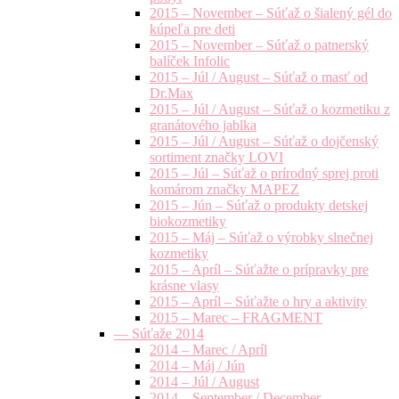
2015 – November – Súťaž o šialený gél do
kúpeľa pre deti
2015 – November – Súťaž o patnerský
balíček Infolic
2015 – Júl / August – Súťaž o masť od
Dr.Max
2015 – Júl / August – Súťaž o kozmetiku z
granátového jablka
2015 – Júl / August – Súťaž o dojčenský
sortiment značky LOVI
2015 – Júl – Súťaž o prírodný sprej proti
komárom značky MAPEZ
2015 – Jún – Súťaž o produkty detskej
biokozmetiky
2015 – Máj – Súťaž o výrobky slnečnej
kozmetiky
2015 – Apríl – Súťažte o prípravky pre
krásne vlasy
2015 – Apríl – Súťažte o hry a aktivity
2015 – Marec – FRAGMENT
— Súťaže 2014
2014 – Marec / Apríl
2014 – Máj / Jún
2014 – Júl / August
2014 – September / December