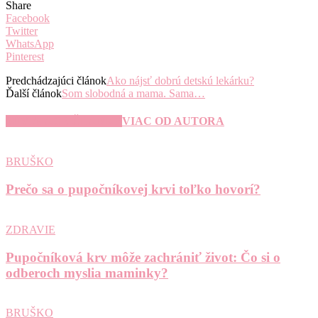
Share
Facebook
Twitter
WhatsApp
Pinterest
Predchádzajúci článok
Ako nájsť dobrú detskú lekárku?
Ďalší článok
Som slobodná a mama. Sama…
SÚVISIACE ČLÁNKY
VIAC OD AUTORA
BRUŠKO
Prečo sa o pupočníkovej krvi toľko hovorí?
ZDRAVIE
Pupočníková krv môže zachrániť život: Čo si o
odberoch myslia maminky?
BRUŠKO