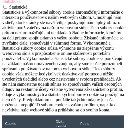
Štatistické
Štatistické
Štatistické a výkonnostné súbory cookie zhromažďujú informácie o
interakcii používateľov s naším webovým sídlom. Umožňujú nám
vidieť, ktoré stránky ste navštívili, a poskytujú nám úplný obraz o
aktivite používateľov na našom webovom sídle. Tieto súbory cookie
pritom nezhromažďujú ani neukladajú žiadne informácie, ktoré by
sa dali priamo spojiť priamo s vašou osobou. Získané informácie sa
zvyčajne ďalej spracúvajú v súhrnnej forme. Výkonnostné a
štatistické súbory cookie slúžia výhradne na zlepšenie výkonu
webového sídla a prispôsobenie online skúsenosti potrebám
používateľa. Výkonnostné a štatistické súbory cookie sa používajú
na základe nášho oprávneného záujmu, aby sme lepšie porozumeli
správaniu používateľov na tomto webovom sídle. Tieto súbory
cookie však môžete kedykoľvek deaktivovať pomocou nižšie
uvedených tlačidiel alebo cez nastavenia v svojom prehliadači. Ak
ste nám samostatne udelili súhlas so spracúvaním vašich osobných
údajov na reklamné účely vrátane vytvorenia zákazníckeho profilu,
údaje z výkonnostných a štatistických súborov cookie sa použijú na
tieto účely. Predpokladom na použitie takýchto údajov je naša
možnosť prepojiť ID súboru cookie s vaším profilom, napr. keď
navštívite naše webové sídlo a prihlásite sa do svojho konta.
Dĺžka
Cookie
Popis
trvania