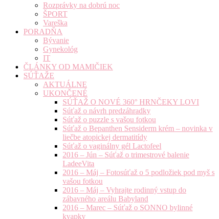
Rozprávky na dobrú noc
ŠPORT
Vareška
PORADŇA
Bývanie
Gynekológ
IT
ČLÁNKY OD MAMIČIEK
SÚŤAŽE
AKTUÁLNE
UKONČENÉ
SÚŤAŽ O NOVÉ 360° HRNČEKY LOVI
Súťaž o návrh predzáhradky
Súťaž o puzzle s vašou fotkou
Súťaž o Bepanthen Sensiderm krém – novinka v
liečbe atopickej dermatitídy
Súťaž o vaginálny gél Lactofeel
2016 – Jún – Súťaž o trimestrové balenie
LadeeVita
2016 – Máj – Fotosúťaž o 5 podložiek pod myš s
vašou fotkou
2016 – Máj – Vyhrajte rodinný vstup do
zábavného areálu Babyland
2016 – Marec – Súťaž o SONNO bylinné
kvapky