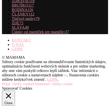
ZDRAVIE
118
BRUŠKO
117
RODINA
116
ČLÁNKY
112
Tlačové správy
79
ŽIJE
75
SLÁVA
49
Články od mamičiek pre mamičky
37
KONTAKT
O NÁS
GDPR
© MAMAMA
Súbory cookie používame na zhromažďovanie štatistických údajov,
optimalizáciu funkčnosti webových stránok a pre online marketing,
aby sme vám poskytli celkovo lepší zážitok. Viac informácií o
súboroch cookie a nastaveniach nájdete
tu
. Nastavenia cookies
môžete kedykoľvek zmeniť.
GDPR
.
Prijať všetky cookie
Odmietnuť všetky cookie
Spravovať Cookies
Close