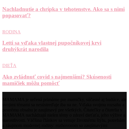
Nachladnutie a chrípka v tehotenstve. Ako sa s nimi
popasovať?
RODINA
Letti sa vďaka vlastnej pupočníkovej krvi
druhýkrát narodila
DIEŤA
Ako zvládnuť covid s najmenšími? Skúsenosti
mamičiek môžu pomôcť
MAMAMA je určená primárne pre mamičky, súčasné aj budúce, ale
svojimi témami sa nesústreďuje iba na ne. Vďaka svojmu rozsahu a
pestrému obsahu je zaujímavý pre všetkých. Čitateľky a čitatelia v
MAMAMA nachádzajú nielen témy o zdraví dieťaťa, jeho výžive a
starostlivosti. Väčšina článkov sa venuje životnému štýlu, potrebám
a záujmom modernej rodiny: rozhovorom so zaujímavými