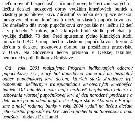
cieľom overiť bezpečnosť a účinnosť novej liečby) zameraných na
liečbu detskej mozgovej obrny využitím kmeňových buniek z
vlastnej pupočníkovej krvi. Zúčastniť sa môžu deti trpiace detskou
mozgovou obrnou, ktoré majú uloženú vlastnú pupočníkovú krv.
Do dnešného dňa svoju pupočníkovú krv použilo na liečbu 12 detí
a v priebehu 5 rokov, počas ktorých budú štúdie prebiehať, ju
využije ďalších 70 detí. Pred spustením týchto klinických štúdii
umožnila CBC Group liečbu vlastnou pupočníkovou krvou 4
deťom s detskou mozgovou obrnou na prestížnom pracovisku
v USA. Na Slovensku liečba prebieha v Detskej fakultnej
nemocnici s poliklinikou v Bratislave.
„Od roku 2001 realizujeme Program indikovaných odberov
pupočníkovej krvi, ktorý bol donedávna zameraný na bezplatný
odber pupočníkovej krvi deťom, ktorých starší súrodenec trpí
ochorením liečiteľným transplantáciou krvotvorných kmeňových
buniek. Od minulého roka majú možnosť bezplatného odberu a
uchovania vlastnej pupočníkovej krvi aj deti narodené predčasne a
deti, ktoré po narodení majú nízke Apgar skóre. Ako prví v Európe
sme z našej rodinnej banky v roku 2004 vydali na liečbu dieťata
jeho vlastnú pupočníkovú krv. Liečba prebehla na Slovensku a bola
úspešná.“
dodáva Dr. Hamid