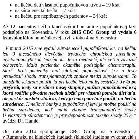
na liečbu detí vlastnou pupočníkovou krvou – 19 krát
na súrodeneckú liečbu – 7 krát
na liečbu pre nepríbuzných pacientov – 34 krát
Až 12 pacientov liečbu kmeňovými bunkami z pupočníkovej krvi
podstúpilo na Slovensku. V roku
2015 CBC Group už vydalo 6
transplantátov
pupočníkovej krvi, z toho 4 na Slovensku.
„V marci 2015 sme vydali súrodeneckú pupočníkovú krv na liečbu
len 9 mesačného dievčatka trpiaceho chronickou juvenilnou
myelomonocytickou leukémiou. Je to ojedinelé, ale veľmi závažné
ochorenie. Malá pacientka okamžite podstúpila chemoterapiu.
Starší brat pacientky mal uloženú pupočníkovú krv a testy
preukázali zhodu transplantačných znakov medzi súrodencami. To
umožnilo lekárom použiť ju pri liečbe jeho malej sestričky.
Je to po
prvýkrát, kedy sa v rámci našej skupiny použila pupočníková krv,
ktorú rodičia pôvodne nechali uložiť pre vlastnú potrebu dieťaťa,
ale neskôr nastala situácia, kedy ju bolo potrebné použiť na liečbu
súrodenca.
Kmeňové bunky z pupočníkovej krvi je možné použiť na
liečbu súrodenca, keď majú zhodné transplantačné znaky.
U vlastných súrodencoch je pravdepodobnosť takejto zhody 25%.“
uvádza Dr. Hamid.
Od roku 2014 spolupracuje CBC Group na Slovensku a
v Rumunsku na klinických štúdiach (klinické štúdie sa vykonávajú s