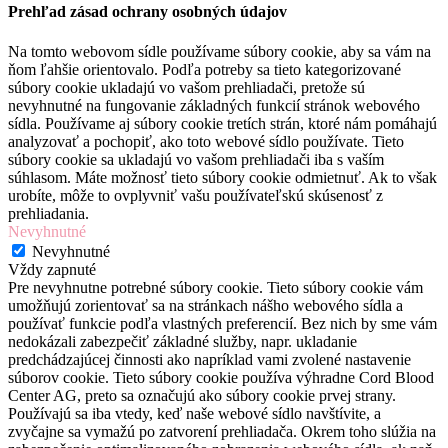
Prehľad zásad ochrany osobných údajov
Na tomto webovom sídle používame súbory cookie, aby sa vám na
ňom ľahšie orientovalo. Podľa potreby sa tieto kategorizované
súbory cookie ukladajú vo vašom prehliadači, pretože sú
nevyhnutné na fungovanie základných funkcií stránok webového
sídla. Používame aj súbory cookie tretích strán, ktoré nám pomáhajú
analyzovať a pochopiť, ako toto webové sídlo používate. Tieto
súbory cookie sa ukladajú vo vašom prehliadači iba s vaším
súhlasom. Máte možnosť tieto súbory cookie odmietnuť. Ak to však
urobíte, môže to ovplyvniť vašu používateľskú skúsenosť z
prehliadania.
Nevyhnutné
Nevyhnutné
Vždy zapnuté
Pre nevyhnutne potrebné súbory cookie. Tieto súbory cookie vám
umožňujú zorientovať sa na stránkach nášho webového sídla a
používať funkcie podľa vlastných preferencií. Bez nich by sme vám
nedokázali zabezpečiť základné služby, napr. ukladanie
predchádzajúcej činnosti ako napríklad vami zvolené nastavenie
súborov cookie. Tieto súbory cookie používa výhradne Cord Blood
Center AG, preto sa označujú ako súbory cookie prvej strany.
Používajú sa iba vtedy, keď naše webové sídlo navštívite, a
zvyčajne sa vymažú po zatvorení prehliadača. Okrem toho slúžia na