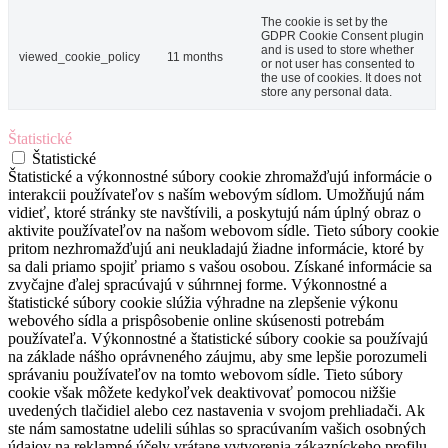
The cookie is set by the
GDPR Cookie Consent plugin
and is used to store whether
viewed_cookie_policy
11 months
or not user has consented to
the use of cookies. It does not
store any personal data.
Štatistické
Štatistické
Štatistické a výkonnostné súbory cookie zhromažďujú informácie o
interakcii používateľov s naším webovým sídlom. Umožňujú nám
vidieť, ktoré stránky ste navštívili, a poskytujú nám úplný obraz o
aktivite používateľov na našom webovom sídle. Tieto súbory cookie
pritom nezhromažďujú ani neukladajú žiadne informácie, ktoré by
sa dali priamo spojiť priamo s vašou osobou. Získané informácie sa
zvyčajne ďalej spracúvajú v súhrnnej forme. Výkonnostné a
štatistické súbory cookie slúžia výhradne na zlepšenie výkonu
webového sídla a prispôsobenie online skúsenosti potrebám
používateľa. Výkonnostné a štatistické súbory cookie sa používajú
na základe nášho oprávneného záujmu, aby sme lepšie porozumeli
správaniu používateľov na tomto webovom sídle. Tieto súbory
cookie však môžete kedykoľvek deaktivovať pomocou nižšie
uvedených tlačidiel alebo cez nastavenia v svojom prehliadači. Ak
ste nám samostatne udelili súhlas so spracúvaním vašich osobných
údajov na reklamné účely vrátane vytvorenia zákazníckeho profilu,