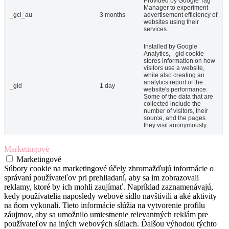
Provided by Google Tag
Manager to experiment
_gcl_au
3 months
advertisement efficiency of
websites using their
services.
Installed by Google
Analytics, _gid cookie
stores information on how
visitors use a website,
while also creating an
analytics report of the
_gid
1 day
website's performance.
Some of the data that are
collected include the
number of visitors, their
source, and the pages
they visit anonymously.
Marketingové
Marketingové
Súbory cookie na marketingové účely zhromažďujú informácie o
správaní používateľov pri prehliadaní, aby sa im zobrazovali
reklamy, ktoré by ich mohli zaujímať. Napríklad zaznamenávajú,
kedy používatelia naposledy webové sídlo navštívili a aké aktivity
na ňom vykonali. Tieto informácie slúžia na vytvorenie profilu
záujmov, aby sa umožnilo umiestnenie relevantných reklám pre
používateľov na iných webových sídlach. Ďalšou výhodou týchto