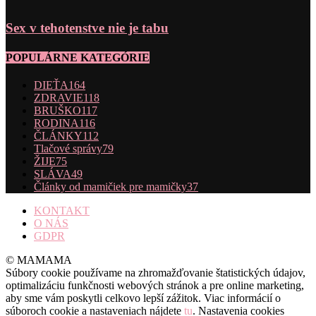
Sex v tehotenstve nie je tabu
POPULÁRNE KATEGÓRIE
DIEŤA
164
ZDRAVIE
118
BRUŠKO
117
RODINA
116
ČLÁNKY
112
Tlačové správy
79
ŽIJE
75
SLÁVA
49
Články od mamičiek pre mamičky
37
KONTAKT
O NÁS
GDPR
© MAMAMA
Súbory cookie používame na zhromažďovanie štatistických údajov,
optimalizáciu funkčnosti webových stránok a pre online marketing,
aby sme vám poskytli celkovo lepší zážitok. Viac informácií o
súboroch cookie a nastaveniach nájdete
tu
. Nastavenia cookies