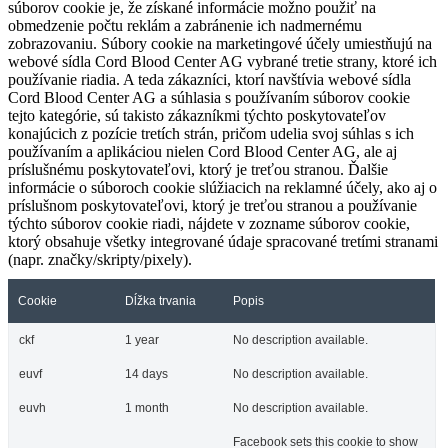
súborov cookie je, že získané informácie možno použiť na
obmedzenie počtu reklám a zabránenie ich nadmernému
zobrazovaniu. Súbory cookie na marketingové účely umiestňujú na
webové sídla Cord Blood Center AG vybrané tretie strany, ktoré ich
používanie riadia. A teda zákazníci, ktorí navštívia webové sídla
Cord Blood Center AG a súhlasia s používaním súborov cookie
tejto kategórie, sú takisto zákazníkmi týchto poskytovateľov
konajúcich z pozície tretích strán, pričom udelia svoj súhlas s ich
používaním a aplikáciou nielen Cord Blood Center AG, ale aj
príslušnému poskytovateľovi, ktorý je treťou stranou. Ďalšie
informácie o súboroch cookie slúžiacich na reklamné účely, ako aj o
príslušnom poskytovateľovi, ktorý je treťou stranou a používanie
týchto súborov cookie riadi, nájdete v zozname súborov cookie,
ktorý obsahuje všetky integrované údaje spracované tretími stranami
(napr. značky/skripty/pixely).
Cookie
Dĺžka trvania
Popis
ckf
1 year
No description available.
euvf
14 days
No description available.
euvh
1 month
No description available.
Facebook sets this cookie to show