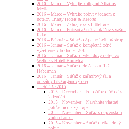
2016 – Marec – Vyhrajte knihy od Albatros
Media
2016 – Marec – Vyhrajte pobyt v jednom z
hotelov Trinity Hotels & Resorts
2016 – Marec – Zahrajte sa s LittleLane
2016 – Marec – Fotosúťaž o 5 vankúšov s vašou
fotkou
2016 – Február – Súťaž o Apetito bylinný sirup
2016 – Január – Súťaž o kompletné očné
vyšetrenie v hodnote 120€
2016 – Január – Súťaž o víkendový pobyt vo
Wellness Hoteli Borovica
2016 – Január – Súťaž o dojčenskú fľašu
Haberman
2016 – Január – Súťaž o kašmírový šál a
unikátny BIO arganový olej
— Súťaže 2015
2015 – December – Fotosúťaž o účasť v
kalendári
2015 – November – Navrhnite vlastnú
pohľadnicu a vyhrajte
2015 – November – Súťaž s dojčenskou
vodou Lucka
2015 – November – Súťaž o víkendový
pobyt