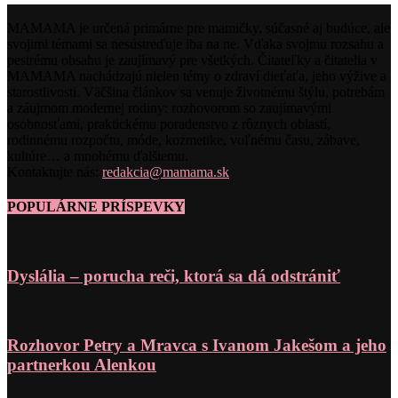
MAMAMA je určená primárne pre mamičky, súčasné aj budúce, ale
svojimi témami sa nesústreďuje iba na ne. Vďaka svojmu rozsahu a
pestrému obsahu je zaujímavý pre všetkých. Čitateľky a čitatelia v
MAMAMA nachádzajú nielen témy o zdraví dieťaťa, jeho výžive a
starostlivosti. Väčšina článkov sa venuje životnému štýlu, potrebám
a záujmom modernej rodiny: rozhovorom so zaujímavými
osobnosťami, praktickému poradenstvo z rôznych oblastí,
rodinnému rozpočtu, móde, kozmetike, voľnému času, zábave,
kultúre… a mnohému ďalšiemu.
Kontaktujte nás:
redakcia@mamama.sk
POPULÁRNE PRÍSPEVKY
Dyslália – porucha reči, ktorá sa dá odstrániť
Rozhovor Petry a Mravca s Ivanom Jakešom a jeho
partnerkou Alenkou