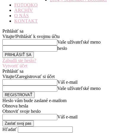
FOTOOKO
ARCHÍV
O NÁS
KONTAKT
Prihlásiť sa
Vitajte!
Prihlásiť k svojmu účtu
Vaše užívateľské meno
heslo
Zabudli ste heslo?
Vytvoriť účet
Prihlásiť sa
Vitajte!
Zaregistrovať si účet
Váš e-mail
Vaše užívateľské meno
Heslo vám bude zaslané e-mailom
Obnova hesla
Obnoviť svoje heslo
Váš e-mail
Hľadať