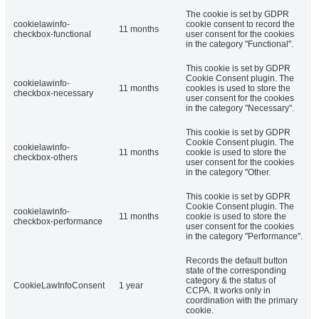
The cookie is set by GDPR
cookielawinfo-
cookie consent to record the
11 months
checkbox-functional
user consent for the cookies
in the category "Functional".
This cookie is set by GDPR
Cookie Consent plugin. The
cookielawinfo-
11 months
cookies is used to store the
checkbox-necessary
user consent for the cookies
in the category "Necessary".
This cookie is set by GDPR
Cookie Consent plugin. The
cookielawinfo-
11 months
cookie is used to store the
checkbox-others
user consent for the cookies
in the category "Other.
This cookie is set by GDPR
Cookie Consent plugin. The
cookielawinfo-
11 months
cookie is used to store the
checkbox-performance
user consent for the cookies
in the category "Performance".
Records the default button
state of the corresponding
category & the status of
CookieLawInfoConsent
1 year
CCPA. It works only in
coordination with the primary
cookie.