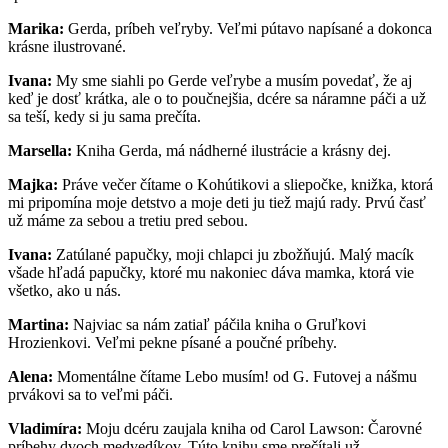
Marika:
Gerda, príbeh veľryby. Veľmi pútavo napísané a dokonca
krásne ilustrované.
Ivana:
My sme siahli po Gerde veľrybe a musím povedať, že aj
keď je dosť krátka, ale o to poučnejšia, dcére sa náramne páči a už
sa teší, kedy si ju sama prečíta.
Marsella:
Kniha Gerda, má nádherné ilustrácie a krásny dej.
Majka:
Práve večer čítame o Kohútikovi a sliepočke, knižka, ktorá
mi pripomína moje detstvo a moje deti ju tiež majú rady. Prvú časť
už máme za sebou a tretiu pred sebou.
Ivana:
Zatúlané papučky, moji chlapci ju zbožňujú. Malý macík
všade hľadá papučky, ktoré mu nakoniec dáva mamka, ktorá vie
všetko, ako u nás.
Martina:
Najviac sa nám zatiaľ páčila kniha o Gruľkovi
Hrozienkovi. Veľmi pekne písané a poučné príbehy.
Alena:
Momentálne čítame Lebo musím! od G. Futovej a nášmu
prvákovi sa to veľmi páči.
Vladimíra:
Moju dcéru zaujala kniha od Carol Lawson: Čarovné
príbehy dvoch medvedíkov. Túto knihu sme prečítali už