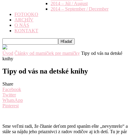
2014 – Júl / August
2014 – September / December
FOTOOKO
ARCHÍV
O NÁS
KONTAKT
Úvod
Články od mamičiek pre mamičky
Tipy od vás na detské
knihy
Tipy od vás na detské knihy
Share
Facebook
Twitter
WhatsApp
Pinterest
Sme veľmi radi, že čítanie deťom pred spaním ešte „nevymrelo“ a
stále sa nájdu jeho priaznivci z radov rodičov aj ich detí. Tu je pár