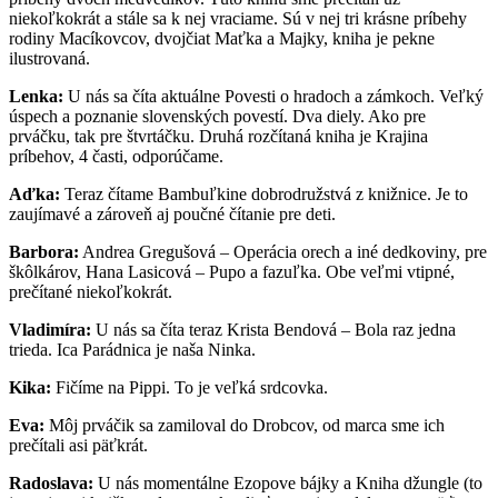
niekoľkokrát a stále sa k nej vraciame. Sú v nej tri krásne príbehy
rodiny Macíkovcov, dvojčiat Maťka a Majky, kniha je pekne
ilustrovaná.
Lenka:
U nás sa číta aktuálne Povesti o hradoch a zámkoch. Veľký
úspech a poznanie slovenských povestí. Dva diely. Ako pre
prváčku, tak pre štvrtáčku. Druhá rozčítaná kniha je Krajina
príbehov, 4 časti, odporúčame.
Aďka:
Teraz čítame Bambuľkine dobrodružstvá z knižnice. Je to
zaujímavé a zároveň aj poučné čítanie pre deti.
Barbora:
Andrea Gregušová – Operácia orech a iné dedkoviny, pre
škôlkárov, Hana Lasicová – Pupo a fazuľka. Obe veľmi vtipné,
prečítané niekoľkokrát.
Vladimíra:
U nás sa číta teraz Krista Bendová – Bola raz jedna
trieda. Ica Parádnica je naša Ninka.
Kika:
Fičíme na Pippi. To je veľká srdcovka.
Eva:
Môj prváčik sa zamiloval do Drobcov, od marca sme ich
prečítali asi päťkrát.
Radoslava:
U nás momentálne Ezopove bájky a Kniha džungle (to