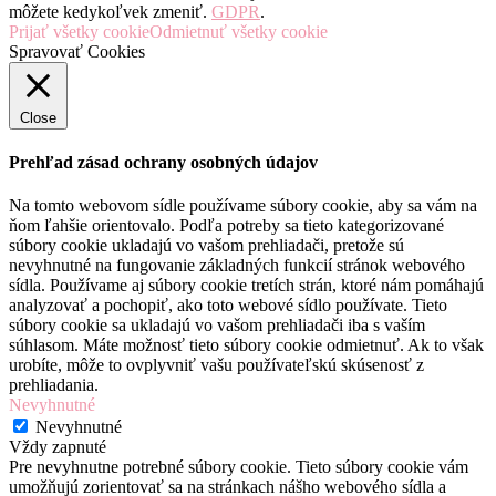
môžete kedykoľvek zmeniť.
GDPR
.
Prijať všetky cookie
Odmietnuť všetky cookie
Spravovať Cookies
Close
Prehľad zásad ochrany osobných údajov
Na tomto webovom sídle používame súbory cookie, aby sa vám na
ňom ľahšie orientovalo. Podľa potreby sa tieto kategorizované
súbory cookie ukladajú vo vašom prehliadači, pretože sú
nevyhnutné na fungovanie základných funkcií stránok webového
sídla. Používame aj súbory cookie tretích strán, ktoré nám pomáhajú
analyzovať a pochopiť, ako toto webové sídlo používate. Tieto
súbory cookie sa ukladajú vo vašom prehliadači iba s vaším
súhlasom. Máte možnosť tieto súbory cookie odmietnuť. Ak to však
urobíte, môže to ovplyvniť vašu používateľskú skúsenosť z
prehliadania.
Nevyhnutné
Nevyhnutné
Vždy zapnuté
Pre nevyhnutne potrebné súbory cookie. Tieto súbory cookie vám
umožňujú zorientovať sa na stránkach nášho webového sídla a