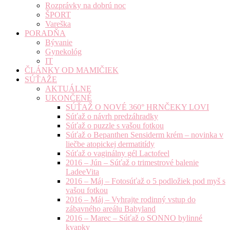
Rozprávky na dobrú noc
ŠPORT
Vareška
PORADŇA
Bývanie
Gynekológ
IT
ČLÁNKY OD MAMIČIEK
SÚŤAŽE
AKTUÁLNE
UKONČENÉ
SÚŤAŽ O NOVÉ 360° HRNČEKY LOVI
Súťaž o návrh predzáhradky
Súťaž o puzzle s vašou fotkou
Súťaž o Bepanthen Sensiderm krém – novinka v
liečbe atopickej dermatitídy
Súťaž o vaginálny gél Lactofeel
2016 – Jún – Súťaž o trimestrové balenie
LadeeVita
2016 – Máj – Fotosúťaž o 5 podložiek pod myš s
vašou fotkou
2016 – Máj – Vyhrajte rodinný vstup do
zábavného areálu Babyland
2016 – Marec – Súťaž o SONNO bylinné
kvapky