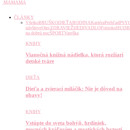
MAMAMA
ČLÁNKY
Všetko
BRUŠKO
DIEŤA
RODINA
Kariéra
Prehľad
PSY
návšteve
Otec
ZDRAVIE
ŽIJE
DIVADLO
Fotooko
HUDB
na dobrú noc
ŠPORT
Vareška
KNIHY
Vianočná knižná nádielka, ktorá rozžiari
detské tváre
DIEŤA
Dieťa a zvierací miláčik: Nie je dôvod na
obavy!
KNIHY
Vstúpte do sveta bohýň, hrdiniek,
mocných kráľovien a mystických bytostí