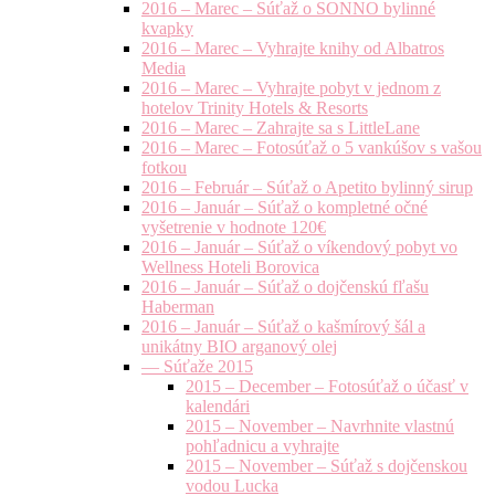
2016 – Marec – Súťaž o SONNO bylinné
kvapky
2016 – Marec – Vyhrajte knihy od Albatros
Media
2016 – Marec – Vyhrajte pobyt v jednom z
hotelov Trinity Hotels & Resorts
2016 – Marec – Zahrajte sa s LittleLane
2016 – Marec – Fotosúťaž o 5 vankúšov s vašou
fotkou
2016 – Február – Súťaž o Apetito bylinný sirup
2016 – Január – Súťaž o kompletné očné
vyšetrenie v hodnote 120€
2016 – Január – Súťaž o víkendový pobyt vo
Wellness Hoteli Borovica
2016 – Január – Súťaž o dojčenskú fľašu
Haberman
2016 – Január – Súťaž o kašmírový šál a
unikátny BIO arganový olej
— Súťaže 2015
2015 – December – Fotosúťaž o účasť v
kalendári
2015 – November – Navrhnite vlastnú
pohľadnicu a vyhrajte
2015 – November – Súťaž s dojčenskou
vodou Lucka