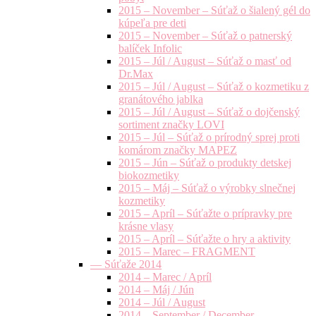
2015 – November – Súťaž o šialený gél do
kúpeľa pre deti
2015 – November – Súťaž o patnerský
balíček Infolic
2015 – Júl / August – Súťaž o masť od
Dr.Max
2015 – Júl / August – Súťaž o kozmetiku z
granátového jablka
2015 – Júl / August – Súťaž o dojčenský
sortiment značky LOVI
2015 – Júl – Súťaž o prírodný sprej proti
komárom značky MAPEZ
2015 – Jún – Súťaž o produkty detskej
biokozmetiky
2015 – Máj – Súťaž o výrobky slnečnej
kozmetiky
2015 – Apríl – Súťažte o prípravky pre
krásne vlasy
2015 – Apríl – Súťažte o hry a aktivity
2015 – Marec – FRAGMENT
— Súťaže 2014
2014 – Marec / Apríl
2014 – Máj / Jún
2014 – Júl / August
2014 – September / December