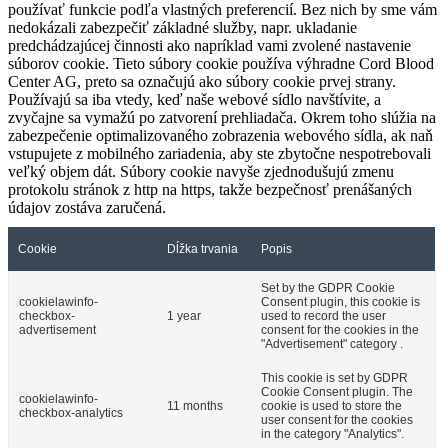
používať funkcie podľa vlastných preferencií. Bez nich by sme vám
nedokázali zabezpečiť základné služby, napr. ukladanie
predchádzajúcej činnosti ako napríklad vami zvolené nastavenie
súborov cookie. Tieto súbory cookie používa výhradne Cord Blood
Center AG, preto sa označujú ako súbory cookie prvej strany.
Používajú sa iba vtedy, keď naše webové sídlo navštívite, a
zvyčajne sa vymažú po zatvorení prehliadača. Okrem toho slúžia na
zabezpečenie optimalizovaného zobrazenia webového sídla, ak naň
vstupujete z mobilného zariadenia, aby ste zbytočne nespotrebovali
veľký objem dát. Súbory cookie navyše zjednodušujú zmenu
protokolu stránok z http na https, takže bezpečnosť prenášaných
údajov zostáva zaručená.
Cookie
Dĺžka trvania
Popis
Set by the GDPR Cookie
cookielawinfo-
Consent plugin, this cookie is
checkbox-
1 year
used to record the user
advertisement
consent for the cookies in the
"Advertisement" category .
This cookie is set by GDPR
Cookie Consent plugin. The
cookielawinfo-
11 months
cookie is used to store the
checkbox-analytics
user consent for the cookies
in the category "Analytics".