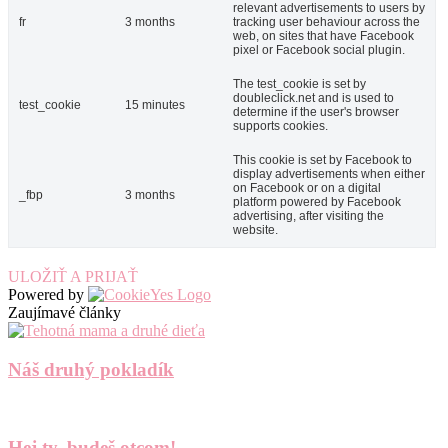
relevant advertisements to users by
fr
3 months
tracking user behaviour across the
web, on sites that have Facebook
pixel or Facebook social plugin.
The test_cookie is set by
doubleclick.net and is used to
test_cookie
15 minutes
determine if the user's browser
supports cookies.
This cookie is set by Facebook to
display advertisements when either
on Facebook or on a digital
_fbp
3 months
platform powered by Facebook
advertising, after visiting the
website.
ULOŽIŤ A PRIJAŤ
Powered by
Zaujímavé články
Náš druhý pokladík
Hej ty, budeš otcom!