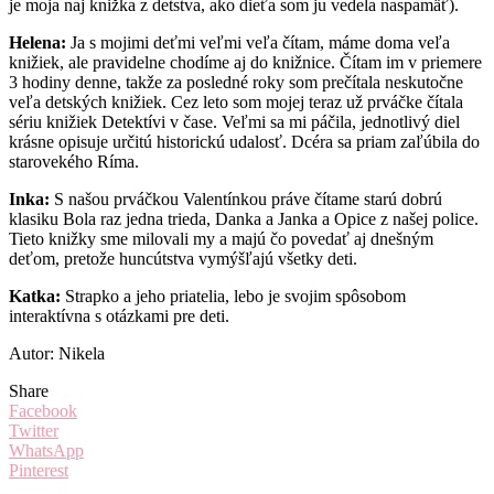
je moja naj knižka z detstva, ako dieťa som ju vedela naspamäť).
Helena:
Ja s mojimi deťmi veľmi veľa čítam, máme doma veľa
knižiek, ale pravidelne chodíme aj do knižnice. Čítam im v priemere
3 hodiny denne, takže za posledné roky som prečítala neskutočne
veľa detských knižiek. Cez leto som mojej teraz už prváčke čítala
sériu knižiek Detektívi v čase. Veľmi sa mi páčila, jednotlivý diel
krásne opisuje určitú historickú udalosť. Dcéra sa priam zaľúbila do
starovekého Ríma.
Inka:
S našou prváčkou Valentínkou práve čítame starú dobrú
klasiku Bola raz jedna trieda, Danka a Janka a Opice z našej police.
Tieto knižky sme milovali my a majú čo povedať aj dnešným
deťom, pretože huncútstva vymýšľajú všetky deti.
Katka:
Strapko a jeho priatelia, lebo je svojim spôsobom
interaktívna s otázkami pre deti.
Autor: Nikela
Share
Facebook
Twitter
WhatsApp
Pinterest