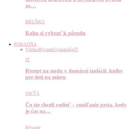
zo…
BRUŠKO
Koho si vybrať k pôrodu
PORADŇA
Všetko
Bývanie
Gynekológ
IT
IT
Recept na nudu v domácej izolácii: knihy
pre deti na mieru
DIEŤA
Čo ste chceli vedieť – cmúľanie prsta, kedy
je čas na…
Bývanie