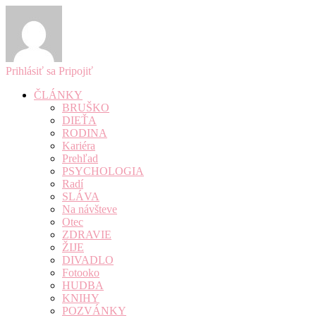
Prihlásiť sa
Pripojiť
ČLÁNKY
BRUŠKO
DIEŤA
RODINA
Kariéra
Prehľad
PSYCHOLOGIA
Radí
SLÁVA
Na návšteve
Otec
ZDRAVIE
ŽIJE
DIVADLO
Fotooko
HUDBA
KNIHY
POZVÁNKY