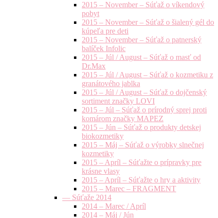
2015 – November – Súťaž o víkendový
pobyt
2015 – November – Súťaž o šialený gél do
kúpeľa pre deti
2015 – November – Súťaž o patnerský
balíček Infolic
2015 – Júl / August – Súťaž o masť od
Dr.Max
2015 – Júl / August – Súťaž o kozmetiku z
granátového jablka
2015 – Júl / August – Súťaž o dojčenský
sortiment značky LOVI
2015 – Júl – Súťaž o prírodný sprej proti
komárom značky MAPEZ
2015 – Jún – Súťaž o produkty detskej
biokozmetiky
2015 – Máj – Súťaž o výrobky slnečnej
kozmetiky
2015 – Apríl – Súťažte o prípravky pre
krásne vlasy
2015 – Apríl – Súťažte o hry a aktivity
2015 – Marec – FRAGMENT
— Súťaže 2014
2014 – Marec / Apríl
2014 – Máj / Jún