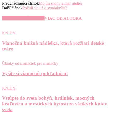
Predchádzajúci článok
Mojím snom je mať ateliér
Ďalší článok
Počuli ste už o syndaktýlii?
SÚVISIACE ČLÁNKY
VIAC OD AUTORA
KNIHY
Vianočná knižná nádielka, ktorá rozžiari detské
tváre
Články od mamičiek pre mamičky
Vyšite si vianočnú pohľadnicu!
KNIHY
Vstúpte do sveta bohýň, hrdiniek, mocných
kráľovien a mystických bytostí zo všetkých kútov
sveta