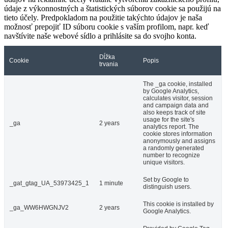
údaje z výkonnostných a štatistických súborov cookie sa použijú na
tieto účely. Predpokladom na použitie takýchto údajov je naša
možnosť prepojiť ID súboru cookie s vaším profilom, napr. keď
navštívite naše webové sídlo a prihlásite sa do svojho konta.
Dĺžka
Cookie
Popis
trvania
The _ga cookie, installed
by Google Analytics,
calculates visitor, session
and campaign data and
also keeps track of site
usage for the site's
_ga
2 years
analytics report. The
cookie stores information
anonymously and assigns
a randomly generated
number to recognize
unique visitors.
Set by Google to
_gat_gtag_UA_53973425_1
1 minute
distinguish users.
This cookie is installed by
_ga_WW6HWGNJV2
2 years
Google Analytics.