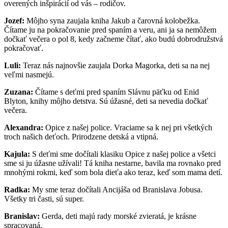
overených inšpirácií od vás – rodičov.
Jozef:
Môjho syna zaujala kniha Jakub a čarovná kolobežka.
Čítame ju na pokračovanie pred spaním a veru, ani ja sa nemôžem
dočkať večera o pol 8, kedy začneme čítať, ako budú dobrodružstvá
pokračovať.
Luli:
Teraz nás najnovšie zaujala Dorka Magorka, deti sa na nej
veľmi nasmejú.
Zuzana:
Čítame s deťmi pred spaním Slávnu päťku od Enid
Blyton, knihy môjho detstva. Sú úžasné, deti sa nevedia dočkať
večera.
Alexandra:
Opice z našej police. Vraciame sa k nej pri všetkých
troch našich deťoch. Prirodzene detská a vtipná.
Kajula:
S deťmi sme dočítali klasiku Opice z našej police a všetci
sme si ju úžasne užívali! Tá kniha nestarne, bavila ma rovnako pred
mnohými rokmi, keď som bola dieťa ako teraz, keď som mama detí.
Radka:
My sme teraz dočítali Ancijáša od Branislava Jobusa.
Všetky tri časti, sú super.
Branislav:
Gerda, deti majú rady morské zvieratá, je krásne
spracovaná.