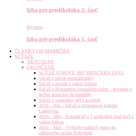
Izba pre predškoláka 2. časť
Bývanie
Izba pre predškoláka 1. časť
ČLÁNKY OD MAMIČIEK
SÚŤAŽE
AKTUÁLNE
UKONČENÉ
SÚŤAŽ O NOVÉ 360° HRNČEKY LOVI
Súťaž o návrh predzáhradky
Súťaž o puzzle s vašou fotkou
Súťaž o Bepanthen Sensiderm krém – novinka v
liečbe atopickej dermatitídy
Súťaž o vaginálny gél Lactofeel
2016 – Jún – Súťaž o trimestrové balenie
LadeeVita
2016 – Máj – Fotosúťaž o 5 podložiek pod myš s
vašou fotkou
2016 – Máj – Vyhrajte rodinný vstup do
zábavného areálu Babyland