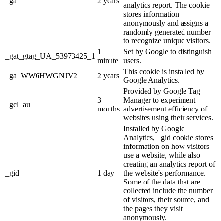
_ga
2 years
analytics report. The cookie
stores information
anonymously and assigns a
randomly generated number
to recognize unique visitors.
1
Set by Google to distinguish
_gat_gtag_UA_53973425_1
minute
users.
This cookie is installed by
_ga_WW6HWGNJV2
2 years
Google Analytics.
Provided by Google Tag
3
Manager to experiment
_gcl_au
months
advertisement efficiency of
websites using their services.
Installed by Google
Analytics, _gid cookie stores
information on how visitors
use a website, while also
creating an analytics report of
_gid
1 day
the website's performance.
Some of the data that are
collected include the number
of visitors, their source, and
the pages they visit
anonymously.