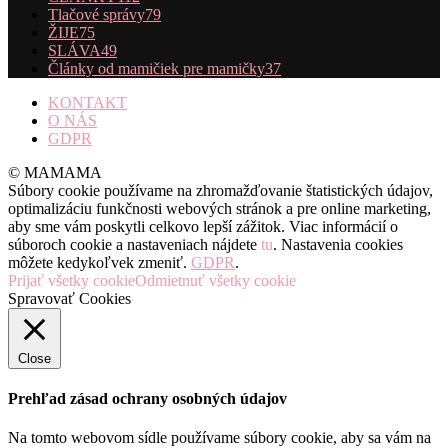
Tlačové správy
79
ŽIJE
75
SLÁVA
49
Články od mamičiek pre mamičky
37
KONTAKT
O NÁS
GDPR
© MAMAMA
Súbory cookie používame na zhromažďovanie štatistických údajov,
optimalizáciu funkčnosti webových stránok a pre online marketing,
aby sme vám poskytli celkovo lepší zážitok. Viac informácií o
súboroch cookie a nastaveniach nájdete
tu
. Nastavenia cookies
môžete kedykoľvek zmeniť.
GDPR
.
Prijať všetky cookie
Odmietnuť všetky cookie
Spravovať Cookies
Close
Prehľad zásad ochrany osobných údajov
Na tomto webovom sídle používame súbory cookie, aby sa vám na