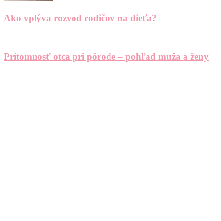
Ako vplýva rozvod rodičov na dieťa?
Prítomnosť otca pri pôrode – pohľad muža a ženy