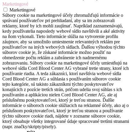
Marketingové
Marketingové
Súbory cookie na marketingové účely zhromažďujú informácie o
správaní používateľov pri prehliadaní, aby sa im zobrazovali
reklamy, ktoré by ich mohli zaujímať. Napríklad zaznamenávajú,
kedy používatelia naposledy webové sídlo navštívili a aké aktivity
na ňom vykonali. Tieto informácie slúžia na vytvorenie profilu
záujmov, aby sa umožnilo umiestnenie relevantných reklám pre
používateľov na iných webových sídlach. Ďalšou výhodou týchto
súborov cookie je, že získané informácie možno použiť na
obmedzenie počtu reklám a zabránenie ich nadmernému
zobrazovaniu. Súbory cookie na marketingové účely umiestňujú na
webové sídla Cord Blood Center AG vybrané tretie strany, ktoré ich
používanie riadia. A teda zákazníci, ktorí navštívia webové sídla
Cord Blood Center AG a súhlasia s používaním súborov cookie
tejto kategórie, sú takisto zákazníkmi týchto poskytovateľov
konajúcich z pozície tretích strán, pričom udelia svoj súhlas s ich
používaním a aplikáciou nielen Cord Blood Center AG, ale aj
príslušnému poskytovateľovi, ktorý je treťou stranou. Ďalšie
informácie o súboroch cookie slúžiacich na reklamné účely, ako aj o
príslušnom poskytovateľovi, ktorý je treťou stranou a používanie
týchto súborov cookie riadi, nájdete v zozname súborov cookie,
ktorý obsahuje všetky integrované údaje spracované tretími stranami
(napr. značky/skripty/pixely).