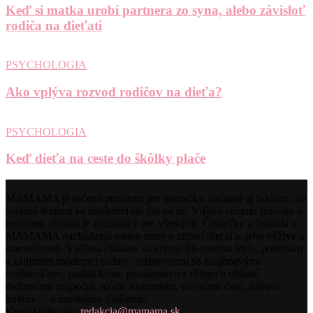
Keď si matka urobí partnera zo syna, alebo závisloť
rodiča na dieťati
PSYCHOLOGIA
Ako vplýva rozvod rodičov na dieťa?
PSYCHOLOGIA
Keď dieťa na ceste do škôlky plače
MAMAMA je určená primárne pre mamičky, súčasné aj budúce, ale
svojimi témami sa nesústreďuje iba na ne. Vďaka svojmu rozsahu a
pestrému obsahu je zaujímavý pre všetkých. Čitateľky a čitatelia v
MAMAMA nachádzajú nielen témy o zdraví dieťaťa, jeho výžive a
starostlivosti. Väčšina článkov sa venuje životnému štýlu, potrebám
a záujmom modernej rodiny: rozhovorom so zaujímavými
osobnosťami, praktickému poradenstvo z rôznych oblastí,
rodinnému rozpočtu, móde, kozmetike, voľnému času, zábave,
kultúre… a mnohému ďalšiemu.
Kontaktujte nás:
redakcia@mamama.sk