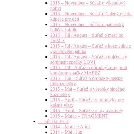
2015 – November – Súťaž o víkendový
pobyt
2015 – November – Súťaž o šialený gél do
kúpeľa pre deti
2015 – November – Súťaž o patnerský
balíček Infolic
2015 – Júl / August – Súťaž o masť od
Dr.Max
2015 – Júl / August – Súťaž o kozmetiku z
granátového jablka
2015 – Júl / August – Súťaž o dojčenský
sortiment značky LOVI
2015 – Júl – Súťaž o prírodný sprej proti
komárom značky MAPEZ
2015 – Jún – Súťaž o produkty detskej
biokozmetiky
2015 – Máj – Súťaž o výrobky slnečnej
kozmetiky
2015 – Apríl – Súťažte o prípravky pre
krásne vlasy
2015 – Apríl – Súťažte o hry a aktivity
2015 – Marec – FRAGMENT
— Súťaže 2014
2014 – Marec / Apríl
2014 – Máj / Jún