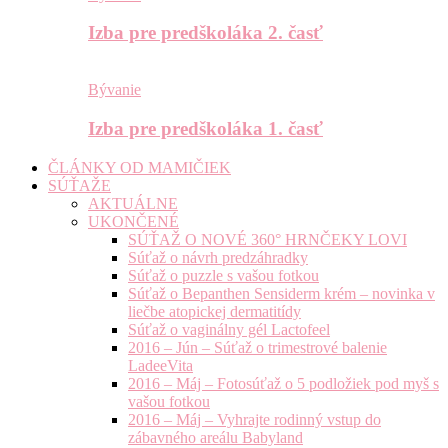
Izba pre predškoláka 2. časť
Bývanie
Izba pre predškoláka 1. časť
ČLÁNKY OD MAMIČIEK
SÚŤAŽE
AKTUÁLNE
UKONČENÉ
SÚŤAŽ O NOVÉ 360° HRNČEKY LOVI
Súťaž o návrh predzáhradky
Súťaž o puzzle s vašou fotkou
Súťaž o Bepanthen Sensiderm krém – novinka v
liečbe atopickej dermatitídy
Súťaž o vaginálny gél Lactofeel
2016 – Jún – Súťaž o trimestrové balenie
LadeeVita
2016 – Máj – Fotosúťaž o 5 podložiek pod myš s
vašou fotkou
2016 – Máj – Vyhrajte rodinný vstup do
zábavného areálu Babyland