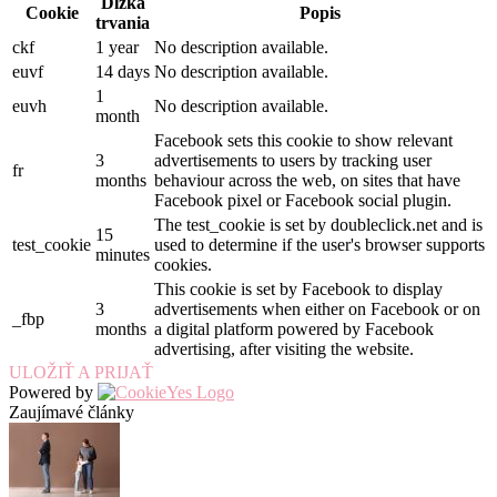
Dĺžka
Cookie
Popis
trvania
ckf
1 year
No description available.
euvf
14 days
No description available.
1
euvh
No description available.
month
Facebook sets this cookie to show relevant
3
advertisements to users by tracking user
fr
months
behaviour across the web, on sites that have
Facebook pixel or Facebook social plugin.
The test_cookie is set by doubleclick.net and is
15
test_cookie
used to determine if the user's browser supports
minutes
cookies.
This cookie is set by Facebook to display
3
advertisements when either on Facebook or on
_fbp
months
a digital platform powered by Facebook
advertising, after visiting the website.
ULOŽIŤ A PRIJAŤ
Powered by
Zaujímavé články