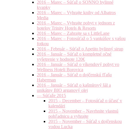
2016 – Marec – Súťaž o SONNO bylinné
kvapky
2016 – Marec – Vyhrajte knihy od Albatros
Media
2016 – Marec – Vyhrajte pobyt v jednom z
hotelov Trinity Hotels & Resorts
2016 – Marec – Zahrajte sa s LittleLane
2016 – Marec – Fotosúťaž o 5 vankúšov s vašou
fotkou
2016 – Február – Súťaž o Apetito bylinný sirup
2016 – Január – Súťaž o kompletné očné
vyšetrenie v hodnote 120€
2016 – Január – Súťaž o víkendový pobyt vo
Wellness Hoteli Borovica
2016 – Január – Súťaž o dojčenskú fľašu
Haberman
2016 – Január – Súťaž o kašmírový šál a
unikátny BIO arganový olej
— Súťaže 2015
2015 – December – Fotosúťaž o účasť v
kalendári
2015 – November – Navrhnite vlastnú
pohľadnicu a vyhrajte
2015 – November – Súťaž s dojčenskou
vodou Lucka