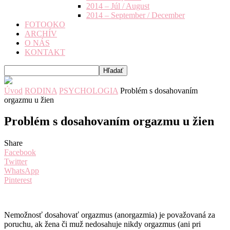
2014 – Júl / August
2014 – September / December
FOTOOKO
ARCHÍV
O NÁS
KONTAKT
Úvod
RODINA
PSYCHOLOGIA
Problém s dosahovaním
orgazmu u žien
Problém s dosahovaním orgazmu u žien
Share
Facebook
Twitter
WhatsApp
Pinterest
Nemožnosť dosahovať orgazmus (anorgazmia) je považovaná za
poruchu, ak žena či muž nedosahuje nikdy orgazmus (ani pri