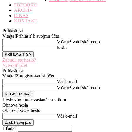
FOTOOKO
ARCHÍV
O NÁS
KONTAKT
Prihlásiť sa
Vitajte!
Prihlásiť k svojmu účtu
Vaše užívateľské meno
heslo
Zabudli ste heslo?
Vytvoriť účet
Prihlásiť sa
Vitajte!
Zaregistrovať si účet
Váš e-mail
Vaše užívateľské meno
Heslo vám bude zaslané e-mailom
Obnova hesla
Obnoviť svoje heslo
Váš e-mail
Hľadať