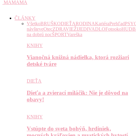
MAMAMA
ČLÁNKY
Všetko
BRUŠKO
DIEŤA
RODINA
Kariéra
Prehľad
PSY
návšteve
Otec
ZDRAVIE
ŽIJE
DIVADLO
Fotooko
HUDB
na dobrú noc
ŠPORT
Vareška
KNIHY
Vianočná knižná nádielka, ktorá rozžiari
detské tváre
DIEŤA
Dieťa a zvierací miláčik: Nie je dôvod na
obavy!
KNIHY
Vstúpte do sveta bohýň, hrdiniek,
mocných kráľovien a mystických bytostí