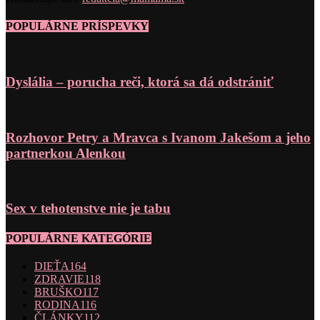
POPULÁRNE PRÍSPEVKY
Dyslália – porucha reči, ktorá sa dá odstrániť
Rozhovor Petry a Mravca s Ivanom Jakešom a jeho
partnerkou Alenkou
Sex v tehotenstve nie je tabu
POPULÁRNE KATEGÓRIE
DIEŤA
164
ZDRAVIE
118
BRUŠKO
117
RODINA
116
ČLÁNKY
112