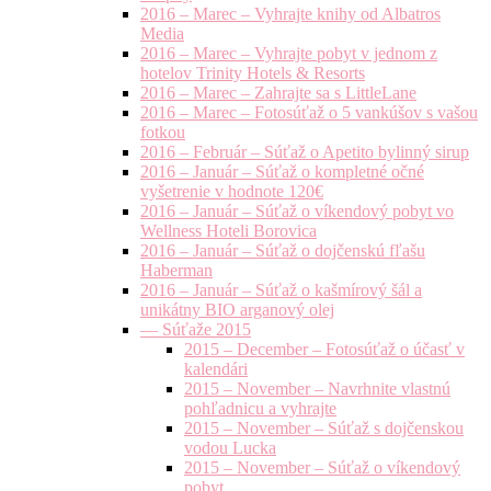
2016 – Marec – Vyhrajte knihy od Albatros
Media
2016 – Marec – Vyhrajte pobyt v jednom z
hotelov Trinity Hotels & Resorts
2016 – Marec – Zahrajte sa s LittleLane
2016 – Marec – Fotosúťaž o 5 vankúšov s vašou
fotkou
2016 – Február – Súťaž o Apetito bylinný sirup
2016 – Január – Súťaž o kompletné očné
vyšetrenie v hodnote 120€
2016 – Január – Súťaž o víkendový pobyt vo
Wellness Hoteli Borovica
2016 – Január – Súťaž o dojčenskú fľašu
Haberman
2016 – Január – Súťaž o kašmírový šál a
unikátny BIO arganový olej
— Súťaže 2015
2015 – December – Fotosúťaž o účasť v
kalendári
2015 – November – Navrhnite vlastnú
pohľadnicu a vyhrajte
2015 – November – Súťaž s dojčenskou
vodou Lucka
2015 – November – Súťaž o víkendový
pobyt