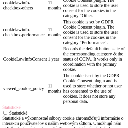
Cookie Consent plugin. The
cookielawinfo-
11
cookie is used to store the user
checkbox-others
months
consent for the cookies in the
category "Other.
This cookie is set by GDPR
Cookie Consent plugin. The
cookielawinfo-
11
cookie is used to store the user
checkbox-performance
months
consent for the cookies in the
category "Performance".
Records the default button state of
the corresponding category & the
CookieLawInfoConsent
1 year
status of CCPA. It works only in
coordination with the primary
cookie.
The cookie is set by the GDPR
Cookie Consent plugin and is
11
used to store whether or not user
viewed_cookie_policy
months
has consented to the use of
cookies. It does not store any
personal data.
Štatistické
Štatistické
Štatistické a výkonnostné súbory cookie zhromažďujú informácie o
interakcii používateľov s naším webovým sídlom. Umožňujú nám