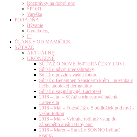
Rozprávky na dobrú noc
ŠPORT
Vareška
PORADŇA
Bývanie
Gynekológ
IT
ČLÁNKY OD MAMIČIEK
SÚŤAŽE
AKTUÁLNE
UKONČENÉ
SÚŤAŽ O NOVÉ 360° HRNČEKY LOVI
Súťaž o návrh predzáhradky
Súťaž o puzzle s vašou fotkou
Súťaž o Bepanthen Sensiderm krém – novinka v
liečbe atopickej dermatitídy
Súťaž o vaginálny gél Lactofeel
2016 – Jún – Súťaž o trimestrové balenie
LadeeVita
2016 – Máj – Fotosúťaž o 5 podložiek pod myš s
vašou fotkou
2016 – Máj – Vyhrajte rodinný vstup do
zábavného areálu Babyland
2016 – Marec – Súťaž o SONNO bylinné
kvapky