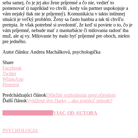
seba samej, čo je jej ako žene príjemné a čo nie, vedieť to
pomenovať (i napríklad vo chvíli , kedy vás partner uspokojuje a
vám nejaký tlak nie je príjemný). Komunikácia v takto intímnej
situácii je veľký problém. Ženy sa často hanbia a tak tú chvíľu
pretrpia. Je však potrebné si uvedomiť, že keď si poviete o to, čo je
vám príjemné, nebude mať z masturbácie či milovania radosť iba
muž, ale aj vy. Milovanie by malo byť príjemné pre oboch, nielen
pre jedného.
Autor článku: Andrea Machálková, psychologička
Share
Facebook
Twitter
WhatsApp
Pinterest
Predchádzajúci článok
Dôležité rozhodnutia pred pôrodom
Ďalší článok
Vytúžené dve čiarky – ako pomôcť prírode?
SÚVISIACE ČLÁNKY
VIAC OD AUTORA
PSYCHOLOGIA