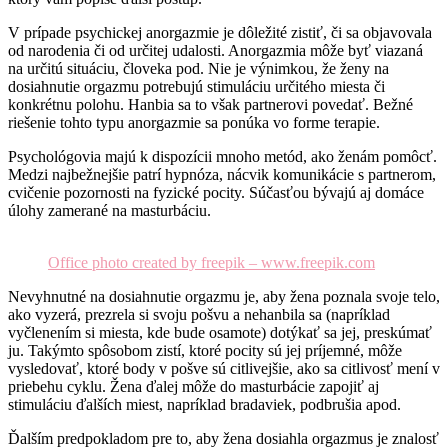
V prípade psychickej anorgazmie je dôležité zistiť, či sa objavovala
od narodenia či od určitej udalosti. Anorgazmia môže byť viazaná
na určitú situáciu, človeka pod. Nie je výnimkou, že ženy na
dosiahnutie orgazmu potrebujú stimuláciu určitého miesta či
konkrétnu polohu. Hanbia sa to však partnerovi povedať. Bežné
riešenie tohto typu anorgazmie sa ponúka vo forme terapie.
Psychológovia majú k dispozícii mnoho metód, ako ženám pomôcť.
Medzi najbežnejšie patrí hypnóza, nácvik komunikácie s partnerom,
cvičenie pozornosti na fyzické pocity. Súčasťou bývajú aj domáce
úlohy zamerané na masturbáciu.
Office photo created by freepik – www.freepik.com
Nevyhnutné na dosiahnutie orgazmu je, aby žena poznala svoje telo,
ako vyzerá, prezrela si svoju pošvu a nehanbila sa (napríklad
vyčlenením si miesta, kde bude osamote) dotýkať sa jej, preskúmať
ju. Takýmto spôsobom zistí, ktoré pocity sú jej príjemné, môže
vysledovať, ktoré body v pošve sú citlivejšie, ako sa citlivosť mení v
priebehu cyklu. Žena ďalej môže do masturbácie zapojiť aj
stimuláciu ďalších miest, napríklad bradaviek, podbrušia apod.
Ďalším predpokladom pre to, aby žena dosiahla orgazmus je znalosť