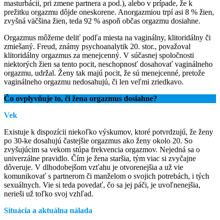
masturbácii, pri zmene partnera a pod.), alebo v prípade, že k
prežitku orgazmu dôjde oneskorene. Anorgazmiou trpí asi 8 % žien,
zvyšná väčšina žien, teda 92 % aspoň občas orgazmu dosiahne.
Orgazmus môžeme deliť podľa miesta na vaginálny, klitoridálny či
zmiešaný. Freud, známy psychoanalytik 20. stor., považoval
klitoridálny orgazmus za menejcenný. V súčasnej spoločnosti
niektorých žien sa tento pocit, neschopnosť dosahovať vaginálneho
orgazmu, udržal. Ženy tak majú pocit, že sú menejcenné, pretože
vaginálneho orgazmu nedosahujú, či len veľmi zriedkavo.
Čo ovplyvňuje to, či žena orgazmus dosiahne?
Vek
Existuje k dispozícii niekoľko výskumov, ktoré potvrdzujú, že ženy
po 30-ke dosahujú častejšie orgazmus ako ženy okolo 20. So
zvyšujúcim sa vekom stúpa frekvencia orgazmov. Nejedná sa o
univerzálne pravidlo. Čím je žena staršia, tým viac si zvyčajne
dôveruje. V dlhodobejšom vzťahu je otvorenejšia a už vie
komunikovať s partnerom či manželom o svojich potrebách, i tých
sexuálnych. Vie si teda povedať, čo sa jej páči, je uvoľnenejšia,
nerieši už toľko svoj vzhľad.
Situácia a aktuálna nálada