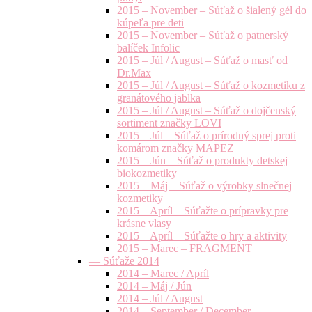
2015 – November – Súťaž o šialený gél do
kúpeľa pre deti
2015 – November – Súťaž o patnerský
balíček Infolic
2015 – Júl / August – Súťaž o masť od
Dr.Max
2015 – Júl / August – Súťaž o kozmetiku z
granátového jablka
2015 – Júl / August – Súťaž o dojčenský
sortiment značky LOVI
2015 – Júl – Súťaž o prírodný sprej proti
komárom značky MAPEZ
2015 – Jún – Súťaž o produkty detskej
biokozmetiky
2015 – Máj – Súťaž o výrobky slnečnej
kozmetiky
2015 – Apríl – Súťažte o prípravky pre
krásne vlasy
2015 – Apríl – Súťažte o hry a aktivity
2015 – Marec – FRAGMENT
— Súťaže 2014
2014 – Marec / Apríl
2014 – Máj / Jún
2014 – Júl / August
2014 – September / December