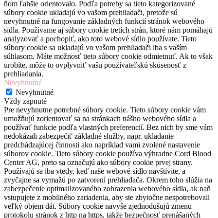
ňom ľahšie orientovalo. Podľa potreby sa tieto kategorizované
súbory cookie ukladajú vo vašom prehliadači, pretože sú
nevyhnutné na fungovanie základných funkcií stránok webového
sídla. Používame aj súbory cookie tretích strán, ktoré nám pomáhajú
analyzovať a pochopiť, ako toto webové sídlo používate. Tieto
súbory cookie sa ukladajú vo vašom prehliadači iba s vaším
súhlasom. Máte možnosť tieto súbory cookie odmietnuť. Ak to však
urobíte, môže to ovplyvniť vašu používateľskú skúsenosť z
prehliadania.
Nevyhnutné
Nevyhnutné
Vždy zapnuté
Pre nevyhnutne potrebné súbory cookie. Tieto súbory cookie vám
umožňujú zorientovať sa na stránkach nášho webového sídla a
používať funkcie podľa vlastných preferencií. Bez nich by sme vám
nedokázali zabezpečiť základné služby, napr. ukladanie
predchádzajúcej činnosti ako napríklad vami zvolené nastavenie
súborov cookie. Tieto súbory cookie používa výhradne Cord Blood
Center AG, preto sa označujú ako súbory cookie prvej strany.
Používajú sa iba vtedy, keď naše webové sídlo navštívite, a
zvyčajne sa vymažú po zatvorení prehliadača. Okrem toho slúžia na
zabezpečenie optimalizovaného zobrazenia webového sídla, ak naň
vstupujete z mobilného zariadenia, aby ste zbytočne nespotrebovali
veľký objem dát. Súbory cookie navyše zjednodušujú zmenu
protokolu stránok z http na https, takže bezpečnosť prenášaných