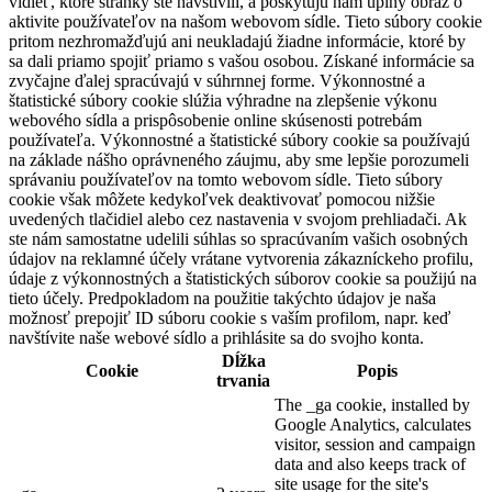
vidieť, ktoré stránky ste navštívili, a poskytujú nám úplný obraz o
aktivite používateľov na našom webovom sídle. Tieto súbory cookie
pritom nezhromažďujú ani neukladajú žiadne informácie, ktoré by
sa dali priamo spojiť priamo s vašou osobou. Získané informácie sa
zvyčajne ďalej spracúvajú v súhrnnej forme. Výkonnostné a
štatistické súbory cookie slúžia výhradne na zlepšenie výkonu
webového sídla a prispôsobenie online skúsenosti potrebám
používateľa. Výkonnostné a štatistické súbory cookie sa používajú
na základe nášho oprávneného záujmu, aby sme lepšie porozumeli
správaniu používateľov na tomto webovom sídle. Tieto súbory
cookie však môžete kedykoľvek deaktivovať pomocou nižšie
uvedených tlačidiel alebo cez nastavenia v svojom prehliadači. Ak
ste nám samostatne udelili súhlas so spracúvaním vašich osobných
údajov na reklamné účely vrátane vytvorenia zákazníckeho profilu,
údaje z výkonnostných a štatistických súborov cookie sa použijú na
tieto účely. Predpokladom na použitie takýchto údajov je naša
možnosť prepojiť ID súboru cookie s vaším profilom, napr. keď
navštívite naše webové sídlo a prihlásite sa do svojho konta.
Dĺžka
Cookie
Popis
trvania
The _ga cookie, installed by
Google Analytics, calculates
visitor, session and campaign
data and also keeps track of
site usage for the site's