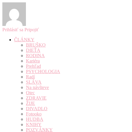
Prihlásiť sa
Pripojiť
ČLÁNKY
BRUŠKO
DIEŤA
RODINA
Kariéra
Prehľad
PSYCHOLOGIA
Radí
SLÁVA
Na návšteve
Otec
ZDRAVIE
ŽIJE
DIVADLO
Fotooko
HUDBA
KNIHY
POZVÁNKY