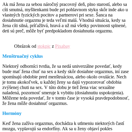
Ak má žena za sebou náročný pracovný deň, plno starostí, alebo sa
cíti smutná, myšlienkami bude pri pohlavnom styku skôr inde ako u
vlastných fyzických pocitov a partnerovi pri sexe. Šanca na
dosiahnutie orgazmu je teda veľmi malá. Vhodná situácia, kedy sa
žena cíti silná, príťažlivá, hravá a už má všetky povinnosti splnené,
deti sú preč, môže byť predpokladom dosiahnutia orgazmu.
Obrázok od
stokpic
z
Pixabay
Menštruačný cyklus
Niektorý odborníci tvrdia, že sa nedá univerzálne povedať, kedy
bude mať žena chuť na sex a kedy skôr dosiahne orgazmus, iní zase
spomínajú obdobie pred menštruáciou, alebo okolo ovulácie. Nech
je tomu akokoľvek, u každej ženy sa dajú vypozorovať obdobia
zvýšenej chuti na sex. V túto dobu je tiež žena viac sexuálne
naladená, pozornosť smeruje k vybitiu (dosiahnutiu uspokojenia).
Môžeme teda povedať, že v tomto čase je vysoká pravdepodobnosť,
že žena môže dosiahnuť orgazmus.
Hormóny
Keď žena zažíva orgazmus, dochádza k utlmeniu niektorých častí
mozgu, vyplavujú sa endorfíny. Ak sa u ženy objaví pokles