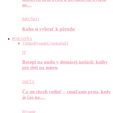
zo…
BRUŠKO
Koho si vybrať k pôrodu
PORADŇA
Všetko
Bývanie
Gynekológ
IT
IT
Recept na nudu v domácej izolácii: knihy
pre deti na mieru
DIEŤA
Čo ste chceli vedieť – cmúľanie prsta, kedy
je čas na…
Bývanie