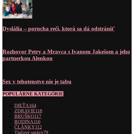
Dyslália – porucha reči, ktorá sa dá odstrániť
Rozhovor Petry a Mravca s Ivanom Jakešom a jeho
partnerkou Alenkou
Sex v tehotenstve nie je tabu
POPULÁRNE KATEGÓRIE
DIEŤA
164
ZDRAVIE
118
BRUŠKO
117
RODINA
116
ČLÁNKY
112
Tlačové správy
79