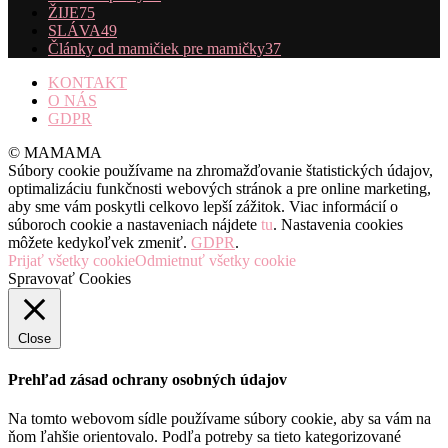
ŽIJE
75
SLÁVA
49
Články od mamičiek pre mamičky
37
KONTAKT
O NÁS
GDPR
© MAMAMA
Súbory cookie používame na zhromažďovanie štatistických údajov,
optimalizáciu funkčnosti webových stránok a pre online marketing,
aby sme vám poskytli celkovo lepší zážitok. Viac informácií o
súboroch cookie a nastaveniach nájdete
tu
. Nastavenia cookies
môžete kedykoľvek zmeniť.
GDPR
.
Prijať všetky cookie
Odmietnuť všetky cookie
Spravovať Cookies
Close
Prehľad zásad ochrany osobných údajov
Na tomto webovom sídle používame súbory cookie, aby sa vám na
ňom ľahšie orientovalo. Podľa potreby sa tieto kategorizované