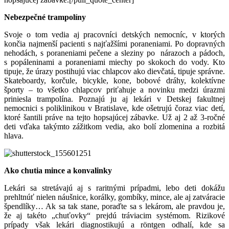
Nebezpečné trampolíny
Svoje o tom vedia aj pracovníci detských nemocníc, v ktorých
končia najmenší pacienti s najťažšími poraneniami. Po dopravných
nehodách, s poraneniami pečene a sleziny po nárazoch a pádoch,
s popáleninami a poraneniami miechy po skokoch do vody. Kto
tipuje, že úrazy postihujú viac chlapcov ako dievčatá, tipuje správne.
Skateboardy, korčule, bicykle, kone, bobové dráhy, kolektívne
športy – to všetko chlapcov priťahuje a novinku medzi úrazmi
priniesla trampolína. Poznajú ju aj lekári v Detskej fakultnej
nemocnici s poliklinikou v Bratislave, kde ošetrujú čoraz viac detí,
ktoré šantili práve na tejto hopsajúcej zábavke. Už aj 2 až 3-ročné
deti vďaka takýmto zážitkom vedia, ako bolí zlomenina a rozbitá
hlava.
Ako chutia mince a konvalinky
Lekári sa stretávajú aj s raritnými prípadmi, lebo deti dokážu
prehltnúť nielen náušnice, korálky, gombíky, mince, ale aj zatváracie
špendlíky… Ak sa tak stane, poraďte sa s lekárom, ale pravdou je,
že aj takéto „chuťovky“ prejdú tráviacim systémom. Rizikové
prípady však lekári diagnostikujú a rӧntgen odhalí, kde sa