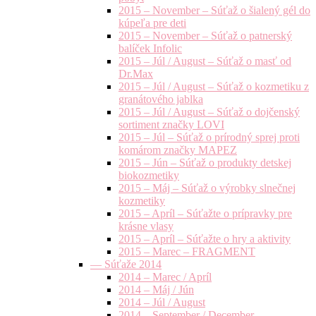
2015 – November – Súťaž o šialený gél do
kúpeľa pre deti
2015 – November – Súťaž o patnerský
balíček Infolic
2015 – Júl / August – Súťaž o masť od
Dr.Max
2015 – Júl / August – Súťaž o kozmetiku z
granátového jablka
2015 – Júl / August – Súťaž o dojčenský
sortiment značky LOVI
2015 – Júl – Súťaž o prírodný sprej proti
komárom značky MAPEZ
2015 – Jún – Súťaž o produkty detskej
biokozmetiky
2015 – Máj – Súťaž o výrobky slnečnej
kozmetiky
2015 – Apríl – Súťažte o prípravky pre
krásne vlasy
2015 – Apríl – Súťažte o hry a aktivity
2015 – Marec – FRAGMENT
— Súťaže 2014
2014 – Marec / Apríl
2014 – Máj / Jún
2014 – Júl / August
2014 – September / December