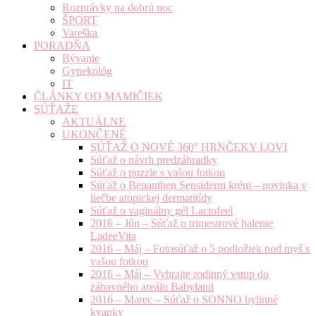
Rozprávky na dobrú noc
ŠPORT
Vareška
PORADŇA
Bývanie
Gynekológ
IT
ČLÁNKY OD MAMIČIEK
SÚŤAŽE
AKTUÁLNE
UKONČENÉ
SÚŤAŽ O NOVÉ 360° HRNČEKY LOVI
Súťaž o návrh predzáhradky
Súťaž o puzzle s vašou fotkou
Súťaž o Bepanthen Sensiderm krém – novinka v
liečbe atopickej dermatitídy
Súťaž o vaginálny gél Lactofeel
2016 – Jún – Súťaž o trimestrové balenie
LadeeVita
2016 – Máj – Fotosúťaž o 5 podložiek pod myš s
vašou fotkou
2016 – Máj – Vyhrajte rodinný vstup do
zábavného areálu Babyland
2016 – Marec – Súťaž o SONNO bylinné
kvapky