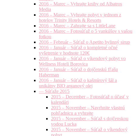
2016 – Marec – Vyhrajte knihy od Albatros
Media
2016 – Marec – Vyhrajte pobyt v jednom z
hotelov Trinity Hotels & Resorts
2016 – Marec – Zahrajte sa s LittleLane
2016 – Marec – Fotosúťaž o 5 vankúšov s vašou
fotkou
2016 – Február – Súťaž o Apetito bylinný sirup
2016 – Január – Súťaž o kompletné očné
vyšetrenie v hodnote 120€
2016 – Január – Súťaž o víkendový pobyt vo
Wellness Hoteli Borovica
2016 – Január – Súťaž o dojčenskú fľašu
Haberman
2016 – Január – Súťaž o kašmírový šál a
unikátny BIO arganový olej
— Súťaže 2015
2015 – December – Fotosúťaž o účasť v
kalendári
2015 – November – Navrhnite vlastnú
pohľadnicu a vyhrajte
2015 – November – Súťaž s dojčenskou
vodou Lucka
2015 – November – Súťaž o víkendový
pobyt