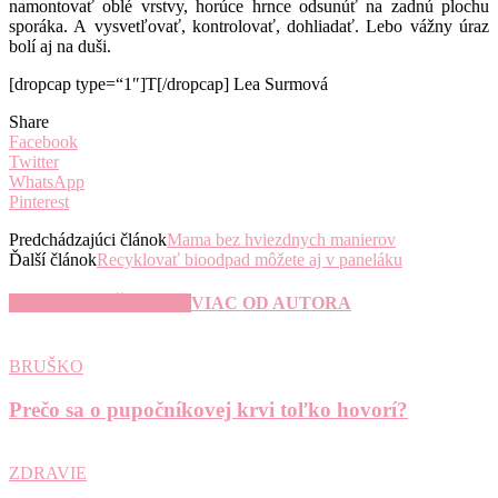
namontovať oblé vrstvy, horúce hrnce odsunúť na zadnú plochu
sporáka. A vysvetľovať, kontrolovať, dohliadať. Lebo vážny úraz
bolí aj na duši.
[dropcap type=“1″]T[/dropcap] Lea Surmová
Share
Facebook
Twitter
WhatsApp
Pinterest
Predchádzajúci článok
Mama bez hviezdnych manierov
Ďalší článok
Recyklovať bioodpad môžete aj v paneláku
SÚVISIACE ČLÁNKY
VIAC OD AUTORA
BRUŠKO
Prečo sa o pupočníkovej krvi toľko hovorí?
ZDRAVIE