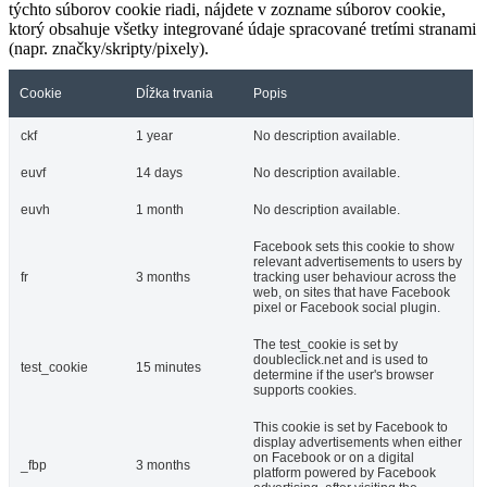
týchto súborov cookie riadi, nájdete v zozname súborov cookie,
ktorý obsahuje všetky integrované údaje spracované tretími stranami
(napr. značky/skripty/pixely).
Cookie
Dĺžka trvania
Popis
ckf
1 year
No description available.
euvf
14 days
No description available.
euvh
1 month
No description available.
Facebook sets this cookie to show
relevant advertisements to users by
fr
3 months
tracking user behaviour across the
web, on sites that have Facebook
pixel or Facebook social plugin.
The test_cookie is set by
doubleclick.net and is used to
test_cookie
15 minutes
determine if the user's browser
supports cookies.
This cookie is set by Facebook to
display advertisements when either
on Facebook or on a digital
_fbp
3 months
platform powered by Facebook