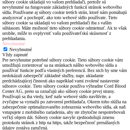
súbory cookie ukladajú vo vašom prehliadači, pretože sú
nevyhnutné na fungovanie základných funkcií stránok webového
sídla. Používame aj súbory cookie tretích strán, ktoré nám pomáhajú
analyzovať a pochopiť, ako toto webové sídlo používate. Tieto
súbory cookie sa ukladajú vo vašom prehliadači iba s vaším
súhlasom. Máte možnosť tieto súbory cookie odmietnuť. Ak to však
urobíte, môže to ovplyvniť vašu používateľskú skúsenosť z
prehliadania.
Nevyhnutné
Nevyhnutné
Vždy zapnuté
Pre nevyhnutne potrebné súbory cookie. Tieto súbory cookie vám
umožňujú zorientovať sa na stránkach nášho webového sídla a
používať funkcie podľa vlastných preferencií. Bez nich by sme vám
nedokázali zabezpečiť základné služby, napr. ukladanie
predchádzajúcej činnosti ako napríklad vami zvolené nastavenie
súborov cookie. Tieto súbory cookie používa výhradne Cord Blood
Center AG, preto sa označujú ako súbory cookie prvej strany.
Používajú sa iba vtedy, keď naše webové sídlo navštívite, a
zvyčajne sa vymažú po zatvorení prehliadača. Okrem toho slúžia na
zabezpečenie optimalizovaného zobrazenia webového sídla, ak naň
vstupujete z mobilného zariadenia, aby ste zbytočne nespotrebovali
veľký objem dát. Súbory cookie navyše zjednodušujú zmenu
protokolu stránok z http na https, takže bezpečnosť prenášaných
údajov zostáva zaručená.