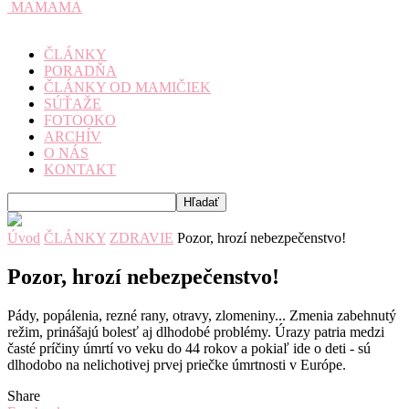
MAMAMA
ČLÁNKY
PORADŇA
ČLÁNKY OD MAMIČIEK
SÚŤAŽE
FOTOOKO
ARCHÍV
O NÁS
KONTAKT
Úvod
ČLÁNKY
ZDRAVIE
Pozor, hrozí nebezpečenstvo!
Pozor, hrozí nebezpečenstvo!
Pády, popálenia, rezné rany, otravy, zlomeniny... Zmenia zabehnutý
režim, prinášajú bolesť aj dlhodobé problémy. Úrazy patria medzi
časté príčiny úmrtí vo veku do 44 rokov a pokiaľ ide o deti - sú
dlhodobo na nelichotivej prvej priečke úmrtnosti v Európe.
Share