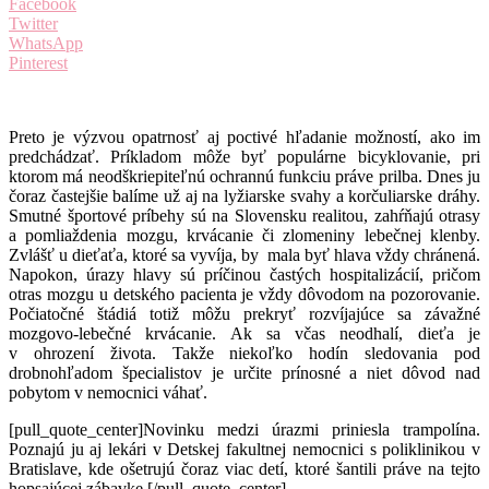
Facebook
Twitter
WhatsApp
Pinterest
Preto je výzvou opatrnosť aj poctivé hľadanie možností, ako im
predchádzať. Príkladom môže byť populárne bicyklovanie, pri
ktorom má neodškriepiteľnú ochrannú funkciu práve prilba. Dnes ju
čoraz častejšie balíme už aj na lyžiarske svahy a korčuliarske dráhy.
Smutné športové príbehy sú na Slovensku realitou, zahŕňajú otrasy
a pomliaždenia mozgu, krvácanie či zlomeniny lebečnej klenby.
Zvlášť u dieťaťa, ktoré sa vyvíja, by mala byť hlava vždy chránená.
Napokon, úrazy hlavy sú príčinou častých hospitalizácií, pričom
otras mozgu u detského pacienta je vždy dôvodom na pozorovanie.
Počiatočné štádiá totiž môžu prekryť rozvíjajúce sa závažné
mozgovo-lebečné krvácanie. Ak sa včas neodhalí, dieťa je
v ohrození života. Takže niekoľko hodín sledovania pod
drobnohľadom špecialistov je určite prínosné a niet dôvod nad
pobytom v nemocnici váhať.
[pull_quote_center]Novinku medzi úrazmi priniesla trampolína.
Poznajú ju aj lekári v Detskej fakultnej nemocnici s poliklinikou v
Bratislave, kde ošetrujú čoraz viac detí, ktoré šantili práve na tejto
hopsajúcej zábavke.[/pull_quote_center]