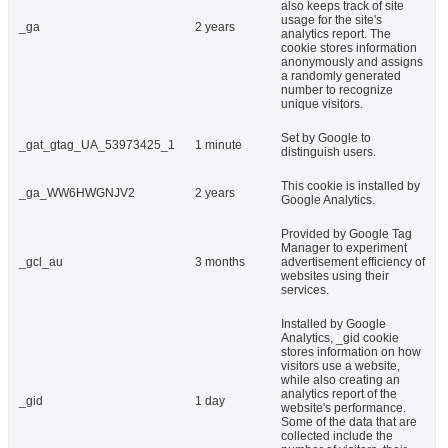
also keeps track of site
usage for the site's
_ga
2 years
analytics report. The
cookie stores information
anonymously and assigns
a randomly generated
number to recognize
unique visitors.
Set by Google to
_gat_gtag_UA_53973425_1
1 minute
distinguish users.
This cookie is installed by
_ga_WW6HWGNJV2
2 years
Google Analytics.
Provided by Google Tag
Manager to experiment
_gcl_au
3 months
advertisement efficiency of
websites using their
services.
Installed by Google
Analytics, _gid cookie
stores information on how
visitors use a website,
while also creating an
analytics report of the
_gid
1 day
website's performance.
Some of the data that are
collected include the