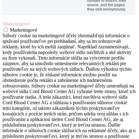
number of visitors, their
source, and the pages
they visit anonymously.
Marketingové
Marketingové
Súbory cookie na marketingové účely zhromažďujú informácie o
správaní používateľov pri prehliadaní, aby sa im zobrazovali
reklamy, ktoré by ich mohli zaujímať. Napríklad zaznamenávajú,
kedy používatelia naposledy webové sídlo navštívili a aké aktivity
na ňom vykonali. Tieto informácie slúžia na vytvorenie profilu
záujmov, aby sa umožnilo umiestnenie relevantných reklám pre
používateľov na iných webových sídlach. Ďalšou výhodou týchto
súborov cookie je, že získané informácie možno použiť na
obmedzenie počtu reklám a zabránenie ich nadmernému
zobrazovaniu. Súbory cookie na marketingové účely umiestňujú na
webové sídla Cord Blood Center AG vybrané tretie strany, ktoré ich
používanie riadia. A teda zákazníci, ktorí navštívia webové sídla
Cord Blood Center AG a súhlasia s používaním súborov cookie
tejto kategórie, sú takisto zákazníkmi týchto poskytovateľov
konajúcich z pozície tretích strán, pričom udelia svoj súhlas s ich
používaním a aplikáciou nielen Cord Blood Center AG, ale aj
príslušnému poskytovateľovi, ktorý je treťou stranou. Ďalšie
informácie o súboroch cookie slúžiacich na reklamné účely, ako aj o
príslušnom poskytovateľovi, ktorý je treťou stranou a používanie