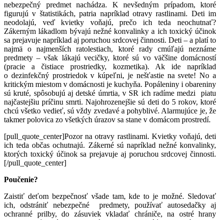
nebezpečný predmet nachádza. K nevšedným prípadom, ktoré
figurujú v štatistikách, patria napríklad otravy rastlinami. Deti im
neodolajú, veď kvietky voňajú, prečo ich teda neochutnať?
Zákerným lákadlom bývajú nežné konvalinky a ich toxický účinok
sa prejavuje napríklad aj poruchou srdcovej činnosti. Deti – a platí to
najmä o najmenších ratolestiach, ktoré rady cmúľajú neznáme
predmety – však lákajú vecičky, ktoré sú vo väčšine domácností
(pracie a čistiace prostriedky, kozmetika). Ak ide napríklad
o dezinfekčný prostriedok v kúpeľni, je nešťastie na svete! No a
kritickým miestom v domácnosti je kuchyňa. Popáleniny i obareniny
sú kruté, spôsobujú aj detské úmrtia, v SR ich radíme medzi piatu
najčastejšiu príčinu smrti. Najohrozenejšie sú deti do 5 rokov, ktoré
chcú všetko vedieť, sú vždy zvedavé a pohyblivé. Alarmujúce je, že
takmer polovica zo všetkých úrazov sa stane v domácom prostredí.
[pull_quote_center]Pozor na otravy rastlinami. Kvietky voňajú, deti
ich teda občas ochutnajú. Zákerné sú napríklad nežné konvalinky,
ktorých toxický účinok sa prejavuje aj poruchou srdcovej činnosti.
[/pull_quote_center]
Poučenie?
Zaistiť deťom bezpečnosť všade tam, kde to je možné. Sledovať
ich, odstrániť nebezpečné predmety, používať autosedačky aj
ochranné prilby, do zásuviek vkladať chrániče, na ostré hrany