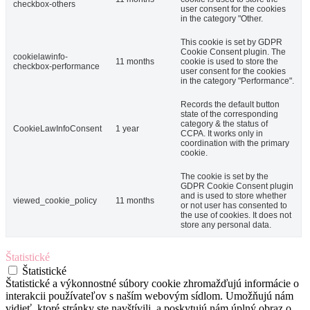
checkbox-others
user consent for the cookies
in the category "Other.
This cookie is set by GDPR
Cookie Consent plugin. The
cookielawinfo-
11 months
cookie is used to store the
checkbox-performance
user consent for the cookies
in the category "Performance".
Records the default button
state of the corresponding
category & the status of
CookieLawInfoConsent
1 year
CCPA. It works only in
coordination with the primary
cookie.
The cookie is set by the
GDPR Cookie Consent plugin
and is used to store whether
viewed_cookie_policy
11 months
or not user has consented to
the use of cookies. It does not
store any personal data.
Štatistické
Štatistické
Štatistické a výkonnostné súbory cookie zhromažďujú informácie o
interakcii používateľov s naším webovým sídlom. Umožňujú nám
vidieť, ktoré stránky ste navštívili, a poskytujú nám úplný obraz o