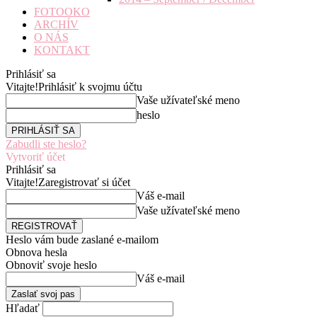
FOTOOKO
ARCHÍV
O NÁS
KONTAKT
Prihlásiť sa
Vitajte!
Prihlásiť k svojmu účtu
Vaše užívateľské meno
heslo
Zabudli ste heslo?
Vytvoriť účet
Prihlásiť sa
Vitajte!
Zaregistrovať si účet
Váš e-mail
Vaše užívateľské meno
Heslo vám bude zaslané e-mailom
Obnova hesla
Obnoviť svoje heslo
Váš e-mail
Hľadať