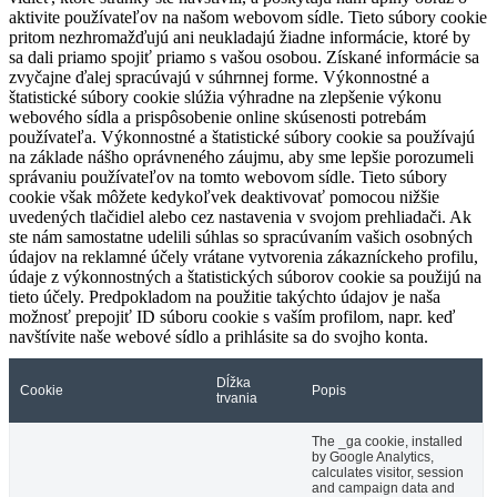
aktivite používateľov na našom webovom sídle. Tieto súbory cookie
pritom nezhromažďujú ani neukladajú žiadne informácie, ktoré by
sa dali priamo spojiť priamo s vašou osobou. Získané informácie sa
zvyčajne ďalej spracúvajú v súhrnnej forme. Výkonnostné a
štatistické súbory cookie slúžia výhradne na zlepšenie výkonu
webového sídla a prispôsobenie online skúsenosti potrebám
používateľa. Výkonnostné a štatistické súbory cookie sa používajú
na základe nášho oprávneného záujmu, aby sme lepšie porozumeli
správaniu používateľov na tomto webovom sídle. Tieto súbory
cookie však môžete kedykoľvek deaktivovať pomocou nižšie
uvedených tlačidiel alebo cez nastavenia v svojom prehliadači. Ak
ste nám samostatne udelili súhlas so spracúvaním vašich osobných
údajov na reklamné účely vrátane vytvorenia zákazníckeho profilu,
údaje z výkonnostných a štatistických súborov cookie sa použijú na
tieto účely. Predpokladom na použitie takýchto údajov je naša
možnosť prepojiť ID súboru cookie s vaším profilom, napr. keď
navštívite naše webové sídlo a prihlásite sa do svojho konta.
Dĺžka
Cookie
Popis
trvania
The _ga cookie, installed
by Google Analytics,
calculates visitor, session
and campaign data and