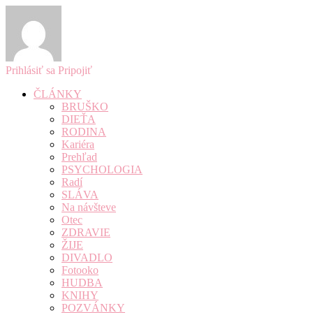
Prihlásiť sa
Pripojiť
ČLÁNKY
BRUŠKO
DIEŤA
RODINA
Kariéra
Prehľad
PSYCHOLOGIA
Radí
SLÁVA
Na návšteve
Otec
ZDRAVIE
ŽIJE
DIVADLO
Fotooko
HUDBA
KNIHY
POZVÁNKY