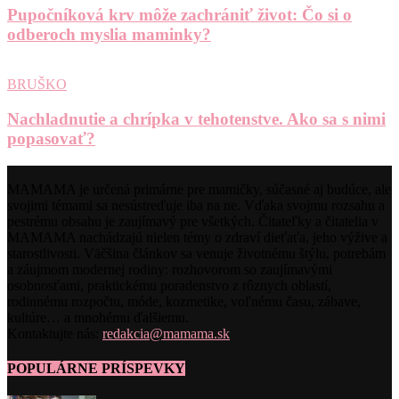
Pupočníková krv môže zachrániť život: Čo si o
odberoch myslia maminky?
BRUŠKO
Nachladnutie a chrípka v tehotenstve. Ako sa s nimi
popasovať?
MAMAMA je určená primárne pre mamičky, súčasné aj budúce, ale
svojimi témami sa nesústreďuje iba na ne. Vďaka svojmu rozsahu a
pestrému obsahu je zaujímavý pre všetkých. Čitateľky a čitatelia v
MAMAMA nachádzajú nielen témy o zdraví dieťaťa, jeho výžive a
starostlivosti. Väčšina článkov sa venuje životnému štýlu, potrebám
a záujmom modernej rodiny: rozhovorom so zaujímavými
osobnosťami, praktickému poradenstvo z rôznych oblastí,
rodinnému rozpočtu, móde, kozmetike, voľnému času, zábave,
kultúre… a mnohému ďalšiemu.
Kontaktujte nás:
redakcia@mamama.sk
POPULÁRNE PRÍSPEVKY