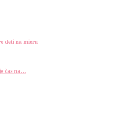
e deti na mieru
 je čas na…