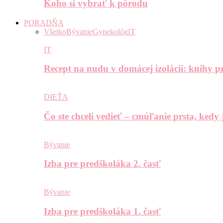
Koho si vybrať k pôrodu
PORADŇA
Všetko
Bývanie
Gynekológ
IT
IT
Recept na nudu v domácej izolácii: knihy pr
DIEŤA
Čo ste chceli vedieť – cmúľanie prsta, kedy
Bývanie
Izba pre predškoláka 2. časť
Bývanie
Izba pre predškoláka 1. časť