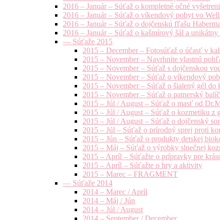
2016 – Január – Súťaž o kompletné očné vyšetren
2016 – Január – Súťaž o víkendový pobyt vo Well
2016 – Január – Súťaž o dojčenskú fľašu Haberm
2016 – Január – Súťaž o kašmírový šál a unikátny
— Súťaže 2015
2015 – December – Fotosúťaž o účasť v kal
2015 – November – Navrhnite vlastnú pohľa
2015 – November – Súťaž s dojčenskou vo
2015 – November – Súťaž o víkendový pob
2015 – November – Súťaž o šialený gél do k
2015 – November – Súťaž o patnerský balíče
2015 – Júl / August – Súťaž o masť od Dr.
2015 – Júl / August – Súťaž o kozmetiku z 
2015 – Júl / August – Súťaž o dojčenský s
2015 – Júl – Súťaž o prírodný sprej prot
2015 – Jún – Súťaž o produkty detskej bio
2015 – Máj – Súťaž o výrobky slnečnej ko
2015 – Apríl – Súťažte o prípravky pre krás
2015 – Apríl – Súťažte o hry a aktivity
2015 – Marec – FRAGMENT
— Súťaže 2014
2014 – Marec / Apríl
2014 – Máj / Jún
2014 – Júl / August
2014 – September / December