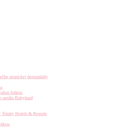
čbe atopickej dermatitídy
ta
vašou fotkou
o areálu Babyland
 Trinity Hotels & Resorts
otkou