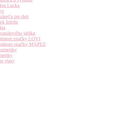
dou Lucka
yt
úpeľa pre deti
k Infolic
Max
granátového jablka
ortiment značky LOVI
i komárom značky MAPEZ
kozmetiky
zmetiky
ne vlasy