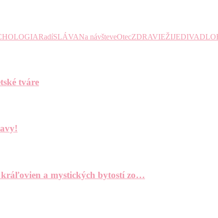
CHOLOGIA
Radí
SLÁVA
Na návšteve
Otec
ZDRAVIE
ŽIJE
DIVADLO
tské tváre
bavy!
 kráľovien a mystických bytostí zo…