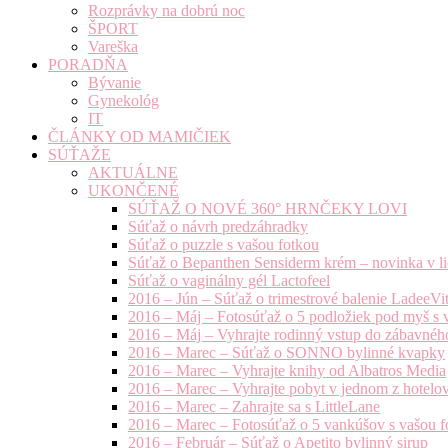
Rozprávky na dobrú noc
ŠPORT
Vareška
PORADŇA
Bývanie
Gynekológ
IT
ČLÁNKY OD MAMIČIEK
SÚŤAŽE
AKTUÁLNE
UKONČENÉ
SÚŤAŽ O NOVÉ 360° HRNČEKY LOVI
Súťaž o návrh predzáhradky
Súťaž o puzzle s vašou fotkou
Súťaž o Bepanthen Sensiderm krém – novinka v lie
Súťaž o vaginálny gél Lactofeel
2016 – Jún – Súťaž o trimestrové balenie LadeeVi
2016 – Máj – Fotosúťaž o 5 podložiek pod myš s 
2016 – Máj – Vyhrajte rodinný vstup do zábavnéh
2016 – Marec – Súťaž o SONNO bylinné kvapky
2016 – Marec – Vyhrajte knihy od Albatros Media
2016 – Marec – Vyhrajte pobyt v jednom z hotelov
2016 – Marec – Zahrajte sa s LittleLane
2016 – Marec – Fotosúťaž o 5 vankúšov s vašou f
2016 – Február – Súťaž o Apetito bylinný sirup