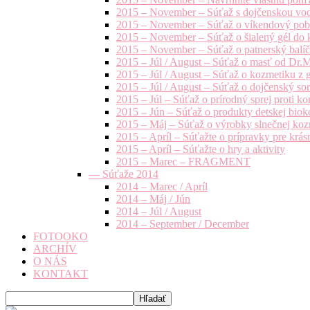
2015 – November – Súťaž s dojčenskou vo
2015 – November – Súťaž o víkendový pob
2015 – November – Súťaž o šialený gél do k
2015 – November – Súťaž o patnerský balíče
2015 – Júl / August – Súťaž o masť od Dr.
2015 – Júl / August – Súťaž o kozmetiku z 
2015 – Júl / August – Súťaž o dojčenský s
2015 – Júl – Súťaž o prírodný sprej prot
2015 – Jún – Súťaž o produkty detskej bio
2015 – Máj – Súťaž o výrobky slnečnej ko
2015 – Apríl – Súťažte o prípravky pre krás
2015 – Apríl – Súťažte o hry a aktivity
2015 – Marec – FRAGMENT
— Súťaže 2014
2014 – Marec / Apríl
2014 – Máj / Jún
2014 – Júl / August
2014 – September / December
FOTOOKO
ARCHÍV
O NÁS
KONTAKT