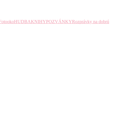
Fotooko
HUDBA
KNIHY
POZVÁNKY
Rozprávky na dobrú