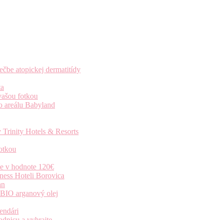
čbe atopickej dermatitídy
ta
vašou fotkou
o areálu Babyland
 Trinity Hotels & Resorts
otkou
ie v hodnote 120€
ness Hoteli Borovica
an
 BIO arganový olej
endári
dnicu a vyhrajte