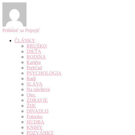
Prihlásiť sa
Pripojiť
ČLÁNKY
BRUŠKO
DIEŤA
RODINA
Kariéra
Prehľad
PSYCHOLOGIA
Radí
SLÁVA
Na návšteve
Otec
ZDRAVIE
ŽIJE
DIVADLO
Fotooko
HUDBA
KNIHY
POZVÁNKY