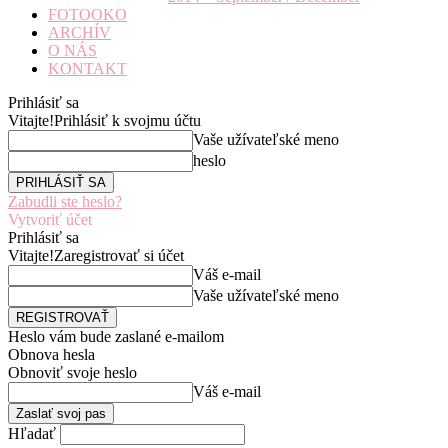
FOTOOKO
ARCHÍV
O NÁS
KONTAKT
Prihlásiť sa
Vitajte!
Prihlásiť k svojmu účtu
Vaše užívateľské meno
heslo
Zabudli ste heslo?
Vytvoriť účet
Prihlásiť sa
Vitajte!
Zaregistrovať si účet
Váš e-mail
Vaše užívateľské meno
Heslo vám bude zaslané e-mailom
Obnova hesla
Obnoviť svoje heslo
Váš e-mail
Hľadať