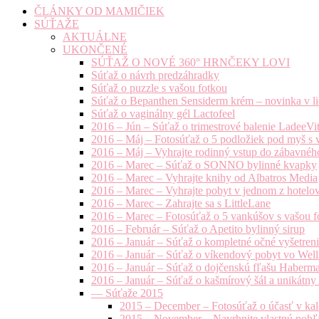
ČLÁNKY OD MAMIČIEK
SÚŤAŽE
AKTUÁLNE
UKONČENÉ
SÚŤAŽ O NOVÉ 360° HRNČEKY LOVI
Súťaž o návrh predzáhradky
Súťaž o puzzle s vašou fotkou
Súťaž o Bepanthen Sensiderm krém – novinka v lie
Súťaž o vaginálny gél Lactofeel
2016 – Jún – Súťaž o trimestrové balenie LadeeVi
2016 – Máj – Fotosúťaž o 5 podložiek pod myš s 
2016 – Máj – Vyhrajte rodinný vstup do zábavnéh
2016 – Marec – Súťaž o SONNO bylinné kvapky
2016 – Marec – Vyhrajte knihy od Albatros Media
2016 – Marec – Vyhrajte pobyt v jednom z hotelov
2016 – Marec – Zahrajte sa s LittleLane
2016 – Marec – Fotosúťaž o 5 vankúšov s vašou f
2016 – Február – Súťaž o Apetito bylinný sirup
2016 – Január – Súťaž o kompletné očné vyšetren
2016 – Január – Súťaž o víkendový pobyt vo Well
2016 – Január – Súťaž o dojčenskú fľašu Haberm
2016 – Január – Súťaž o kašmírový šál a unikátny
— Súťaže 2015
2015 – December – Fotosúťaž o účasť v kal
2015 – November – Navrhnite vlastnú pohľa