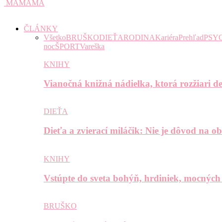
MAMAMA
ČLÁNKY
Všetko
BRUŠKO
DIEŤA
RODINA
Kariéra
Prehľad
PSY
noc
ŠPORT
Vareška
KNIHY
Vianočná knižná nádielka, ktorá rozžiari de
DIEŤA
Dieťa a zvierací miláčik: Nie je dôvod na o
KNIHY
Vstúpte do sveta bohýň, hrdiniek, mocných
BRUŠKO