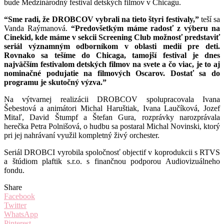
bude Medzinárodný festival detských filmov v Chicagu.
“Sme radi, že
DROBCOV
vybrali na tieto štyri festivaly,”
teší sa
Vanda Raýmanová.
“Predovšetkým máme radosť z výberu na
Cinekid, kde máme v sekcii Screening Club možnosť predstaviť
seriál významným odborníkom v oblasti medií pre deti.
Rovnako sa tešíme do Chicaga, tamojší festival je dnes
najväčším festivalom detských filmov na svete a čo viac, je to aj
nominačné podujatie na filmových Oscarov. Dostať sa do
programu je skutočný výzva.”
Na výtvarnej realizácii DROBCOV spolupracovala Ivana
Šebestová a animátori Michal Haruštiak, Ivana Laučíková, Jozef
Mitaľ, David Štumpf a Štefan Gura, rozprávky narozprávala
herečka Petra Polnišová, o hudbu sa postaral Michal Novinski, ktorý
pri jej nahrávaní využil kompletný živý orchester.
Seriál DROBCI vyrobila spoločnosť objectif v koprodukcii s RTVS
a štúdiom plaftik s.r.o. s finančnou podporou Audiovizuálneho
fondu.
Share
Facebook
Twitter
WhatsApp
Pinterest