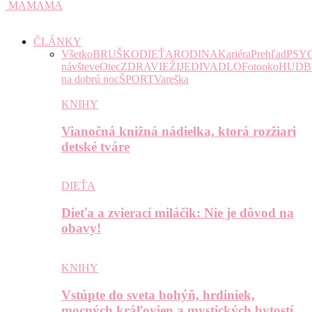
MAMAMA
ČLÁNKY
Všetko
BRUŠKO
DIEŤA
RODINA
Kariéra
Prehľad
PSY
návšteve
Otec
ZDRAVIE
ŽIJE
DIVADLO
Fotooko
HUDB
na dobrú noc
ŠPORT
Vareška
KNIHY
Vianočná knižná nádielka, ktorá rozžiari
detské tváre
DIEŤA
Dieťa a zvierací miláčik: Nie je dôvod na
obavy!
KNIHY
Vstúpte do sveta bohýň, hrdiniek,
mocných kráľovien a mystických bytostí