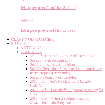
Izba pre predškoláka 2. časť
Bývanie
Izba pre predškoláka 1. časť
ČLÁNKY OD MAMIČIEK
SÚŤAŽE
AKTUÁLNE
UKONČENÉ
SÚŤAŽ O NOVÉ 360° HRNČEKY LOVI
Súťaž o návrh predzáhradky
Súťaž o puzzle s vašou fotkou
Súťaž o Bepanthen Sensiderm krém – novinka v
liečbe atopickej dermatitídy
Súťaž o vaginálny gél Lactofeel
2016 – Jún – Súťaž o trimestrové balenie
LadeeVita
2016 – Máj – Fotosúťaž o 5 podložiek pod myš s
vašou fotkou
2016 – Máj – Vyhrajte rodinný vstup do
zábavného areálu Babyland