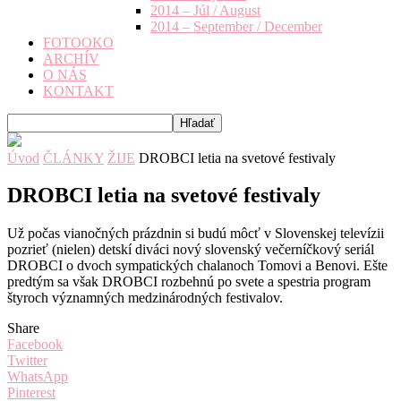
2014 – Júl / August
2014 – September / December
FOTOOKO
ARCHÍV
O NÁS
KONTAKT
Úvod
ČLÁNKY
ŽIJE
DROBCI letia na svetové festivaly
DROBCI letia na svetové festivaly
Už počas vianočných prázdnin si budú môcť v Slovenskej televízii
pozrieť (nielen) detskí diváci nový slovenský večerníčkový seriál
DROBCI o dvoch sympatických chalanoch Tomovi a Benovi. Ešte
predtým sa však DROBCI rozbehnú po svete a spestria program
štyroch významných medzinárodných festivalov.
Share
Facebook
Twitter
WhatsApp
Pinterest