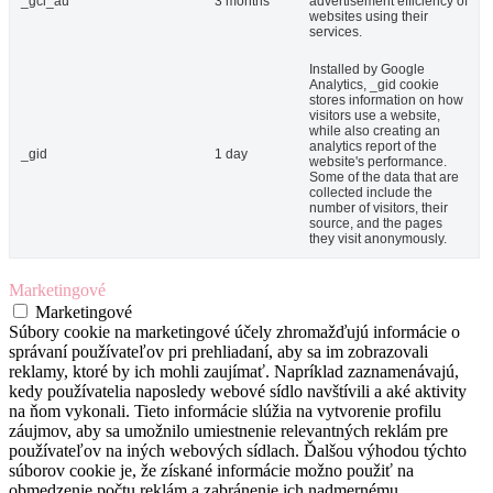
_gcl_au
3 months
advertisement efficiency of
websites using their
services.
Installed by Google
Analytics, _gid cookie
stores information on how
visitors use a website,
while also creating an
analytics report of the
_gid
1 day
website's performance.
Some of the data that are
collected include the
number of visitors, their
source, and the pages
they visit anonymously.
Marketingové
Marketingové
Súbory cookie na marketingové účely zhromažďujú informácie o
správaní používateľov pri prehliadaní, aby sa im zobrazovali
reklamy, ktoré by ich mohli zaujímať. Napríklad zaznamenávajú,
kedy používatelia naposledy webové sídlo navštívili a aké aktivity
na ňom vykonali. Tieto informácie slúžia na vytvorenie profilu
záujmov, aby sa umožnilo umiestnenie relevantných reklám pre
používateľov na iných webových sídlach. Ďalšou výhodou týchto
súborov cookie je, že získané informácie možno použiť na
obmedzenie počtu reklám a zabránenie ich nadmernému