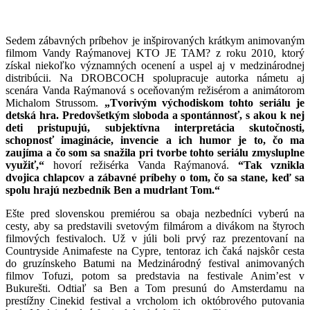
Sedem zábavných príbehov je inšpirovaných krátkym animovaným
filmom Vandy Raýmanovej KTO JE TAM? z roku 2010, ktorý
získal niekoľko významných ocenení a uspel aj v medzinárodnej
distribúcii. Na DROBCOCH spolupracuje autorka námetu aj
scenára Vanda Raýmanová s oceňovaným režisérom a animátorom
Michalom Strussom.
„Tvorivým východiskom tohto seriálu je
detská hra. Predovšetkým sloboda a spontánnosť, s akou k nej
deti pristupujú, subjektívna interpretácia skutočnosti,
schopnosť imaginácie, invencie a ich humor je to, čo ma
zaujíma a čo som sa snažila pri tvorbe tohto seriálu zmysluplne
využiť,“
hovorí režisérka Vanda Raýmanová.
“Tak vznikla
dvojica chlapcov a zábavné príbehy o tom, čo sa stane, keď sa
spolu hrajú nezbedník Ben a mudrlant Tom.“
Ešte pred slovenskou premiérou sa obaja nezbedníci vyberú na
cesty, aby sa predstavili svetovým filmárom a divákom na štyroch
filmových festivaloch. Už v júli boli prvý raz prezentovaní na
Countryside Animafeste na Cypre, tentoraz ich čaká najskôr cesta
do gruzínskeho Batumi na Medzinárodný festival animovaných
filmov Tofuzi, potom sa predstavia na festivale Anim’est v
Bukurešti. Odtiaľ sa Ben a Tom presunú do Amsterdamu na
prestížny Cinekid festival a vrcholom ich októbrového putovania