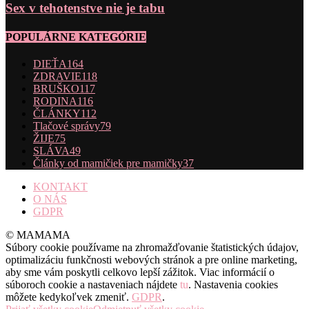
Sex v tehotenstve nie je tabu
POPULÁRNE KATEGÓRIE
DIEŤA
164
ZDRAVIE
118
BRUŠKO
117
RODINA
116
ČLÁNKY
112
Tlačové správy
79
ŽIJE
75
SLÁVA
49
Články od mamičiek pre mamičky
37
KONTAKT
O NÁS
GDPR
© MAMAMA
Súbory cookie používame na zhromažďovanie štatistických údajov,
optimalizáciu funkčnosti webových stránok a pre online marketing,
aby sme vám poskytli celkovo lepší zážitok. Viac informácií o
súboroch cookie a nastaveniach nájdete
tu
. Nastavenia cookies
môžete kedykoľvek zmeniť.
GDPR
.