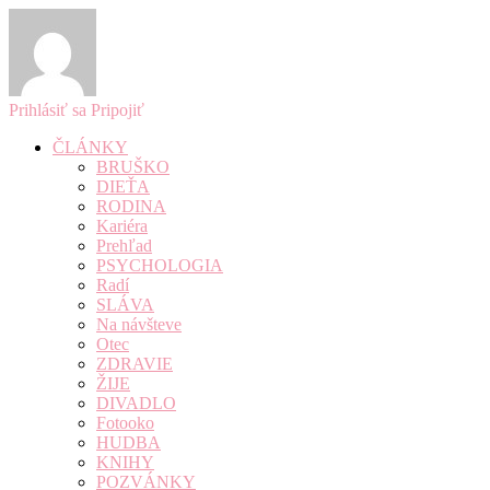
Prihlásiť sa
Pripojiť
ČLÁNKY
BRUŠKO
DIEŤA
RODINA
Kariéra
Prehľad
PSYCHOLOGIA
Radí
SLÁVA
Na návšteve
Otec
ZDRAVIE
ŽIJE
DIVADLO
Fotooko
HUDBA
KNIHY
POZVÁNKY