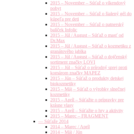
2015 – November – Súťaž o víkendový
pobyt
2015 – November – Súťaž o šialený gél do
kúpeľa pre deti
2015 – November – Súťaž o patnerský
balíček Infolic
2015 – Júl / August – Súťaž o masť od
Dr.Max
2015 – Júl / August – Súťaž o kozmetiku z
granátového jablka
2015 – Júl / August – Súťaž o dojčenský
sortiment značky LOVI
2015 – Júl – Súťaž o prírodný sprej proti
komárom značky MAPEZ
2015 – Jún – Súťaž o produkty detskej
biokozmetiky
2015 – Máj – Súťaž o výrobky slnečnej
kozmetiky
2015 – Apríl – Súťažte o prípravky pre
krásne vlasy
2015 – Apríl – Súťažte o hry a aktivity
2015 – Marec – FRAGMENT
— Súťaže 2014
2014 – Marec / Apríl
2014 – Máj / Jún