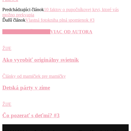
Predchádzajúci článok
10 faktov o pupočníkovej krvi, ktoré vás
možno prekvapia
Ďalší článok
Vlastná fotokniha plná spomienok #3
SÚVISIACE ČLÁNKY
VIAC OD AUTORA
ŽIJE
Ako vyrobiť originálny svietnik
Články od mamičiek pre mamičky
Detská párty v zime
ŽIJE
Čo pozerať s deťmi? #3