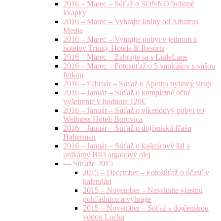
2016 – Marec – Súťaž o SONNO bylinné
kvapky
2016 – Marec – Vyhrajte knihy od Albatros
Media
2016 – Marec – Vyhrajte pobyt v jednom z
hotelov Trinity Hotels & Resorts
2016 – Marec – Zahrajte sa s LittleLane
2016 – Marec – Fotosúťaž o 5 vankúšov s vašou
fotkou
2016 – Február – Súťaž o Apetito bylinný sirup
2016 – Január – Súťaž o kompletné očné
vyšetrenie v hodnote 120€
2016 – Január – Súťaž o víkendový pobyt vo
Wellness Hoteli Borovica
2016 – Január – Súťaž o dojčenskú fľašu
Haberman
2016 – Január – Súťaž o kašmírový šál a
unikátny BIO arganový olej
— Súťaže 2015
2015 – December – Fotosúťaž o účasť v
kalendári
2015 – November – Navrhnite vlastnú
pohľadnicu a vyhrajte
2015 – November – Súťaž s dojčenskou
vodou Lucka