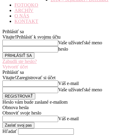
FOTOOKO
ARCHÍV
O NÁS
KONTAKT
Prihlásiť sa
Vitajte!
Prihlásiť k svojmu účtu
Vaše užívateľské meno
heslo
Zabudli ste heslo?
Vytvoriť účet
Prihlásiť sa
Vitajte!
Zaregistrovať si účet
Váš e-mail
Vaše užívateľské meno
Heslo vám bude zaslané e-mailom
Obnova hesla
Obnoviť svoje heslo
Váš e-mail
Hľadať