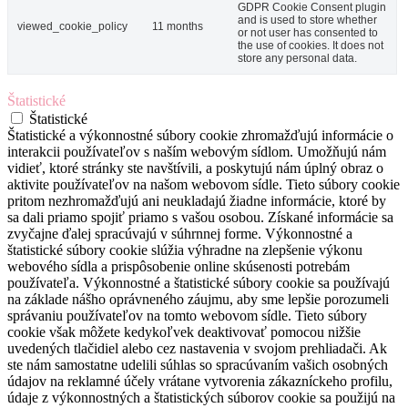
GDPR Cookie Consent plugin
and is used to store whether
viewed_cookie_policy
11 months
or not user has consented to
the use of cookies. It does not
store any personal data.
Štatistické
Štatistické
Štatistické a výkonnostné súbory cookie zhromažďujú informácie o
interakcii používateľov s naším webovým sídlom. Umožňujú nám
vidieť, ktoré stránky ste navštívili, a poskytujú nám úplný obraz o
aktivite používateľov na našom webovom sídle. Tieto súbory cookie
pritom nezhromažďujú ani neukladajú žiadne informácie, ktoré by
sa dali priamo spojiť priamo s vašou osobou. Získané informácie sa
zvyčajne ďalej spracúvajú v súhrnnej forme. Výkonnostné a
štatistické súbory cookie slúžia výhradne na zlepšenie výkonu
webového sídla a prispôsobenie online skúsenosti potrebám
používateľa. Výkonnostné a štatistické súbory cookie sa používajú
na základe nášho oprávneného záujmu, aby sme lepšie porozumeli
správaniu používateľov na tomto webovom sídle. Tieto súbory
cookie však môžete kedykoľvek deaktivovať pomocou nižšie
uvedených tlačidiel alebo cez nastavenia v svojom prehliadači. Ak
ste nám samostatne udelili súhlas so spracúvaním vašich osobných
údajov na reklamné účely vrátane vytvorenia zákazníckeho profilu,
údaje z výkonnostných a štatistických súborov cookie sa použijú na