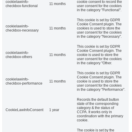
cookielawinfo-
cookie consent to record the
11 months
checkbox-functional
user consent for the cookies
in the category "Functional".
This cookie is set by GDPR
Cookie Consent plugin. The
cookielawinfo-
11 months
cookies is used to store the
checkbox-necessary
user consent for the cookies
in the category "Necessary".
This cookie is set by GDPR
Cookie Consent plugin. The
cookielawinfo-
11 months
cookie is used to store the
checkbox-others
user consent for the cookies
in the category "Other.
This cookie is set by GDPR
Cookie Consent plugin. The
cookielawinfo-
11 months
cookie is used to store the
checkbox-performance
user consent for the cookies
in the category "Performance".
Records the default button
state of the corresponding
category & the status of
CookieLawInfoConsent
1 year
CCPA. It works only in
coordination with the primary
cookie.
The cookie is set by the