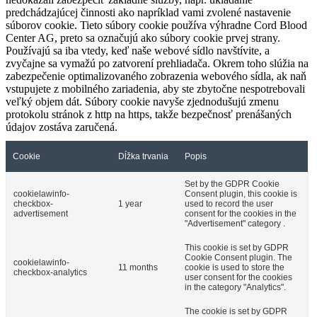
predchádzajúcej činnosti ako napríklad vami zvolené nastavenie
súborov cookie. Tieto súbory cookie používa výhradne Cord Blood
Center AG, preto sa označujú ako súbory cookie prvej strany.
Používajú sa iba vtedy, keď naše webové sídlo navštívite, a
zvyčajne sa vymažú po zatvorení prehliadača. Okrem toho slúžia na
zabezpečenie optimalizovaného zobrazenia webového sídla, ak naň
vstupujete z mobilného zariadenia, aby ste zbytočne nespotrebovali
veľký objem dát. Súbory cookie navyše zjednodušujú zmenu
protokolu stránok z http na https, takže bezpečnosť prenášaných
údajov zostáva zaručená.
Cookie
Dĺžka trvania
Popis
Set by the GDPR Cookie
cookielawinfo-
Consent plugin, this cookie is
checkbox-
1 year
used to record the user
advertisement
consent for the cookies in the
"Advertisement" category .
This cookie is set by GDPR
Cookie Consent plugin. The
cookielawinfo-
11 months
cookie is used to store the
checkbox-analytics
user consent for the cookies
in the category "Analytics".
The cookie is set by GDPR