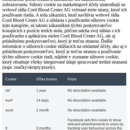
zobrazovaniu. Súbory cookie na marketingové účely umiestňujú na
webové sídla Cord Blood Center AG vybrané tretie strany, ktoré ich
používanie riadia. A teda zákazníci, ktorí navštívia webové sídla
Cord Blood Center AG a súhlasia s používaním súborov cookie
tejto kategórie, sú takisto zákazníkmi týchto poskytovateľov
konajúcich z pozície tretích strán, pričom udelia svoj súhlas s ich
používaním a aplikáciou nielen Cord Blood Center AG, ale aj
príslušnému poskytovateľovi, ktorý je treťou stranou. Ďalšie
informácie o súboroch cookie slúžiacich na reklamné účely, ako aj o
príslušnom poskytovateľovi, ktorý je treťou stranou a používanie
týchto súborov cookie riadi, nájdete v zozname súborov cookie,
ktorý obsahuje všetky integrované údaje spracované tretími stranami
(napr. značky/skripty/pixely).
Cookie
Dĺžka trvania
Popis
ckf
1 year
No description available.
euvf
14 days
No description available.
euvh
1 month
No description available.
Facebook sets this cookie to show
relevant advertisements to users by
fr
3 months
tracking user behaviour across the