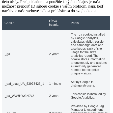
tieto účely. Predpokladom na použitie takýchto údajov je naša
možnosť prepojiť ID súboru cookie s vaším profilom, napr. keď
navštívite naše webové sídlo a prihlásite sa do svojho konta.
Dĺžka
Cookie
Popis
trvania
The _ga cookie, installed
by Google Analytics,
calculates visitor, session
and campaign data and
also keeps track of site
usage for the site's
_ga
2 years
analytics report. The
cookie stores information
anonymously and assigns
a randomly generated
number to recognize
unique visitors.
Set by Google to
_gat_gtag_UA_53973425_1
1 minute
distinguish users.
This cookie is installed by
_ga_WW6HWGNJV2
2 years
Google Analytics.
Provided by Google Tag
Manager to experiment