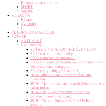
Rozprávky na dobrú noc
ŠPORT
Vareška
PORADŇA
Bývanie
Gynekológ
IT
ČLÁNKY OD MAMIČIEK
SÚŤAŽE
AKTUÁLNE
UKONČENÉ
SÚŤAŽ O NOVÉ 360° HRNČEKY LOVI
Súťaž o návrh predzáhradky
Súťaž o puzzle s vašou fotkou
Súťaž o Bepanthen Sensiderm krém – novinka v
liečbe atopickej dermatitídy
Súťaž o vaginálny gél Lactofeel
2016 – Jún – Súťaž o trimestrové balenie
LadeeVita
2016 – Máj – Fotosúťaž o 5 podložiek pod myš s
vašou fotkou
2016 – Máj – Vyhrajte rodinný vstup do
zábavného areálu Babyland
2016 – Marec – Súťaž o SONNO bylinné
kvapky