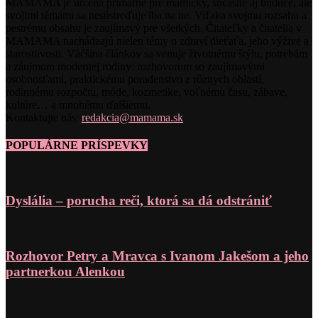
MAMAMA je určená primárne pre mamičky, súčasné aj budúce, ale
svojimi témami sa nesústreďuje iba na ne. Vďaka svojmu rozsahu a
pestrému obsahu je zaujímavý pre všetkých. Čitateľky a čitatelia v
MAMAMA nachádzajú nielen témy o zdraví dieťaťa, jeho výžive a
starostlivosti. Väčšina článkov sa venuje životnému štýlu, potrebám
a záujmom modernej rodiny: rozhovorom so zaujímavými
osobnosťami, praktickému poradenstvo z rôznych oblastí,
rodinnému rozpočtu, móde, kozmetike, voľnému času, zábave,
kultúre… a mnohému ďalšiemu.
Kontaktujte nás:
redakcia@mamama.sk
POPULÁRNE PRÍSPEVKY
Dyslália – porucha reči, ktorá sa dá odstrániť
Rozhovor Petry a Mravca s Ivanom Jakešom a jeho
partnerkou Alenkou