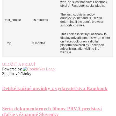
web, on sites that have Facebook
pixel or Facebook social plugin.
The test_cookie is set by
doubleclick.net and is used to
test_cookie
15 minutes
determine if the user's browser
supports cookies.
This cookie is set by Facebook to
display advertisements when either
on Facebook or on a digital
_fbp
3 months
platform powered by Facebook
advertising, after visiting the
website.
ULOŽIŤ A PRIJAŤ
Powered by
Zaujímavé články
Detské knižné novinky z vydavateľstva Bambook
Séria dokumentárnych filmov PRVÁ predstaví
ďalšie významné Slovenky