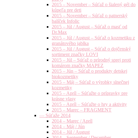
2015 – November – Súťaž o šialený gél do
kúpeľa pre deti
2015 – November – Súťaž o patnerský
balíček Infolic
2015 – Júl / August – Súťaž o masť od
Dr.Max
2015 – Júl / August – Súťaž o kozmetiku z
granátového jablka
2015 – Júl / August – Súťaž o dojčenský
sortiment značky LOVI
2015 – Júl – Súťaž o prírodný sprej proti
komárom značky MAPEZ
2015 – Jún – Súťaž o produkty detskej
biokozmetiky
2015 – Máj – Súťaž o výrobky slnečnej
kozmetiky
2015 – Apríl – Súťažte o prípravky pre
krásne vlasy
2015 – Apríl – Súťažte o hry a aktivity
2015 – Marec – FRAGMENT
— Súťaže 2014
2014 – Marec / Apríl
2014 – Máj / Jún
2014 – Júl / August
2014 – September / December