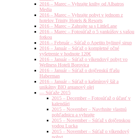
2016 – Marec – Vyhrajte knihy od Albatros
Media
2016 – Marec – Vyhrajte pobyt v jednom z
hotelov Trinity Hotels & Resorts
2016 – Marec – Zahrajte sa s LittleLane
2016 – Marec – Fotosúťaž o 5 vankúšov s vašou
fotkou
2016 – Február – Súťaž o Apetito bylinný sirup
2016 – Január – Súťaž o kompletné očné
vyšetrenie v hodnote 120€
2016 – Január – Súťaž o víkendový pobyt vo
Wellness Hoteli Borovica
2016 – Január – Súťaž o dojčenskú fľašu
Haberman
2016 – Január – Súťaž o kašmírový šál a
unikátny BIO arganový olej
— Súťaže 2015
2015 – December – Fotosúťaž o účasť v
kalendári
2015 – November – Navrhnite vlastnú
pohľadnicu a vyhrajte
2015 – November – Súťaž s dojčenskou
vodou Lucka
2015 – November – Súťaž o víkendový
pobyt