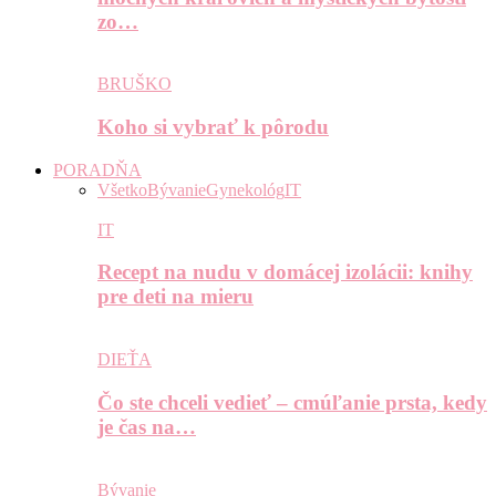
zo…
BRUŠKO
Koho si vybrať k pôrodu
PORADŇA
Všetko
Bývanie
Gynekológ
IT
IT
Recept na nudu v domácej izolácii: knihy
pre deti na mieru
DIEŤA
Čo ste chceli vedieť – cmúľanie prsta, kedy
je čas na…
Bývanie