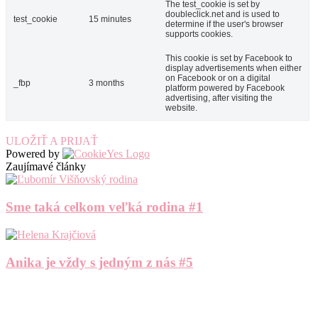
The test_cookie is set by
doubleclick.net and is used to
test_cookie
15 minutes
determine if the user's browser
supports cookies.
This cookie is set by Facebook to
display advertisements when either
on Facebook or on a digital
_fbp
3 months
platform powered by Facebook
advertising, after visiting the
website.
ULOŽIŤ A PRIJAŤ
Powered by
Zaujímavé články
Sme taká celkom veľká rodina #1
Anika je vždy s jedným z nás #5