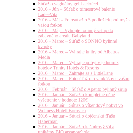
Súťaž o vaginálny gél Lactofeel
2016 – Jún – Súťaž o trimestrové balenie
LadeeVita
2016 – Máj – Fotosúťaž o 5 podložiek pod myš s
vašou fotkou
2016 – Máj – Vyhrajte rodinný vstup do
zábavného areálu Babyland
2016 – Marec – Súťaž o SONNO bylinné
kvapky
2016 – Marec – Vyhrajte knihy od Albatros
Media
2016 – Marec – Vyhrajte pobyt v jednom z
hotelov Trinity Hotels & Resorts
2016 – Marec – Zahrajte sa s LittleLane
2016 – Marec – Fotosúťaž o 5 vankúšov s vašou
fotkou
2016 – Február – Súťaž o Apetito bylinný sirup
2016 – Január – Súťaž o kompletné očné
vyšetrenie v hodnote 120€
2016 – Január – Súťaž o víkendový pobyt vo
Wellness Hoteli Borovica
2016 – Január – Súťaž o dojčenskú fľašu
Haberman
2016 – Január – Súťaž o kašmírový šál a
unikátny BIO arganový olej