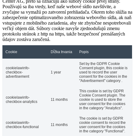
Center AG, preto sa označujú ako súbory cookie prvej strany.
Používajú sa iba vtedy, keď naše webové sídlo navštívite, a
zvyčajne sa vymažú po zatvorení prehliadača. Okrem toho slúžia na
zabezpečenie optimalizovaného zobrazenia webového sídla, ak naň
vstupujete z mobilného zariadenia, aby ste zbytočne nespotrebovali
veľký objem dát. Súbory cookie navyše zjednodušujú zmenu
protokolu stránok z http na https, takže bezpečnosť prenášaných
údajov zostáva zaručená.
Cookie
Dĺžka trvania
Popis
Set by the GDPR Cookie
cookielawinfo-
Consent plugin, this cookie is
checkbox-
1 year
used to record the user
advertisement
consent for the cookies in the
"Advertisement" category .
This cookie is set by GDPR
Cookie Consent plugin. The
cookielawinfo-
11 months
cookie is used to store the
checkbox-analytics
user consent for the cookies
in the category "Analytics".
The cookie is set by GDPR
cookielawinfo-
cookie consent to record the
11 months
checkbox-functional
user consent for the cookies
in the category "Functional".