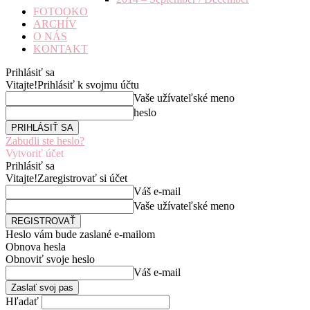
FOTOOKO
ARCHÍV
O NÁS
KONTAKT
Prihlásiť sa
Vitajte!
Prihlásiť k svojmu účtu
Vaše užívateľské meno
heslo
Zabudli ste heslo?
Vytvoriť účet
Prihlásiť sa
Vitajte!
Zaregistrovať si účet
Váš e-mail
Vaše užívateľské meno
Heslo vám bude zaslané e-mailom
Obnova hesla
Obnoviť svoje heslo
Váš e-mail
Hľadať