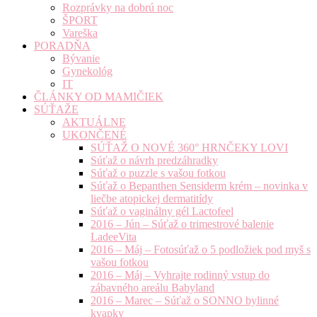
Rozprávky na dobrú noc
ŠPORT
Vareška
PORADŇA
Bývanie
Gynekológ
IT
ČLÁNKY OD MAMIČIEK
SÚŤAŽE
AKTUÁLNE
UKONČENÉ
SÚŤAŽ O NOVÉ 360° HRNČEKY LOVI
Súťaž o návrh predzáhradky
Súťaž o puzzle s vašou fotkou
Súťaž o Bepanthen Sensiderm krém – novinka v
liečbe atopickej dermatitídy
Súťaž o vaginálny gél Lactofeel
2016 – Jún – Súťaž o trimestrové balenie
LadeeVita
2016 – Máj – Fotosúťaž o 5 podložiek pod myš s
vašou fotkou
2016 – Máj – Vyhrajte rodinný vstup do
zábavného areálu Babyland
2016 – Marec – Súťaž o SONNO bylinné
kvapky