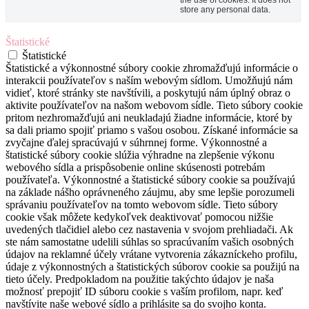
the use of cookies. It does not
store any personal data.
Štatistické
Štatistické
Štatistické a výkonnostné súbory cookie zhromažďujú informácie o
interakcii používateľov s naším webovým sídlom. Umožňujú nám
vidieť, ktoré stránky ste navštívili, a poskytujú nám úplný obraz o
aktivite používateľov na našom webovom sídle. Tieto súbory cookie
pritom nezhromažďujú ani neukladajú žiadne informácie, ktoré by
sa dali priamo spojiť priamo s vašou osobou. Získané informácie sa
zvyčajne ďalej spracúvajú v súhrnnej forme. Výkonnostné a
štatistické súbory cookie slúžia výhradne na zlepšenie výkonu
webového sídla a prispôsobenie online skúsenosti potrebám
používateľa. Výkonnostné a štatistické súbory cookie sa používajú
na základe nášho oprávneného záujmu, aby sme lepšie porozumeli
správaniu používateľov na tomto webovom sídle. Tieto súbory
cookie však môžete kedykoľvek deaktivovať pomocou nižšie
uvedených tlačidiel alebo cez nastavenia v svojom prehliadači. Ak
ste nám samostatne udelili súhlas so spracúvaním vašich osobných
údajov na reklamné účely vrátane vytvorenia zákazníckeho profilu,
údaje z výkonnostných a štatistických súborov cookie sa použijú na
tieto účely. Predpokladom na použitie takýchto údajov je naša
možnosť prepojiť ID súboru cookie s vaším profilom, napr. keď
navštívite naše webové sídlo a prihlásite sa do svojho konta.