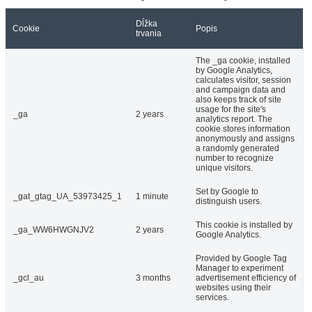
Dĺžka
Cookie
Popis
trvania
The _ga cookie, installed
by Google Analytics,
calculates visitor, session
and campaign data and
also keeps track of site
usage for the site's
_ga
2 years
analytics report. The
cookie stores information
anonymously and assigns
a randomly generated
number to recognize
unique visitors.
Set by Google to
_gat_gtag_UA_53973425_1
1 minute
distinguish users.
This cookie is installed by
_ga_WW6HWGNJV2
2 years
Google Analytics.
Provided by Google Tag
Manager to experiment
_gcl_au
3 months
advertisement efficiency of
websites using their
services.