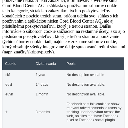
používanie riadia. A teda zákazníci, ktorí navštívia webové sídla
Cord Blood Center AG a súhlasia s používaním súborov cookie
tejto kategórie, sú takisto zákazníkmi týchto poskytovateľov
konajúcich z pozície tretích strán, pričom udelia svoj súhlas s ich
používaním a aplikáciou nielen Cord Blood Center AG, ale aj
príslušnému poskytovateľovi, ktorý je treťou stranou. Ďalšie
informácie o súboroch cookie slúžiacich na reklamné účely, ako aj o
príslušnom poskytovateľovi, ktorý je treťou stranou a používanie
týchto súborov cookie riadi, nájdete v zozname súborov cookie,
ktorý obsahuje všetky integrované údaje spracované tretími stranami
(napr. značky/skripty/pixely).
Cookie
Dĺžka trvania
Popis
ckf
1 year
No description available.
euvf
14 days
No description available.
euvh
1 month
No description available.
Facebook sets this cookie to show
relevant advertisements to users by
fr
3 months
tracking user behaviour across the
web, on sites that have Facebook
pixel or Facebook social plugin.