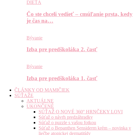
DIEŤA
Čo ste chceli vedieť – cmúľanie prsta, kedy
je čas na…
Bývanie
Izba pre predškoláka 2. časť
Bývanie
Izba pre predškoláka 1. časť
ČLÁNKY OD MAMIČIEK
SÚŤAŽE
AKTUÁLNE
UKONČENÉ
SÚŤAŽ O NOVÉ 360° HRNČEKY LOVI
Súťaž o návrh predzáhradky
Súťaž o puzzle s vašou fotkou
Súťaž o Bepanthen Sensiderm krém – novinka v
liečbe atopickej dermatitídy