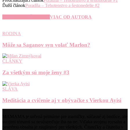
Predchádzajúci článok
Poradňa – Tehotenstvo a šestonedelie #1
Ďalší článok
Poradňa – Tehotenstvo a šestonedelie #2
SÚVISIACE ČLÁNKY
VIAC OD AUTORA
RODINA
Môže sa Saganov syn volať Marlon?
ČLÁNKY
Za všetkým sú moje ženy #3
SLÁVA
Meditácia a cvičenie aj v obývačke s Vierkou Ayisi
MAMAMA je určená primárne pre mamičky, súčasné aj budúce, ale
svojimi témami sa nesústreďuje iba na ne. Vďaka svojmu rozsahu a
pestrému obsahu je zaujímavý pre všetkých. Čitateľky a čitatelia v