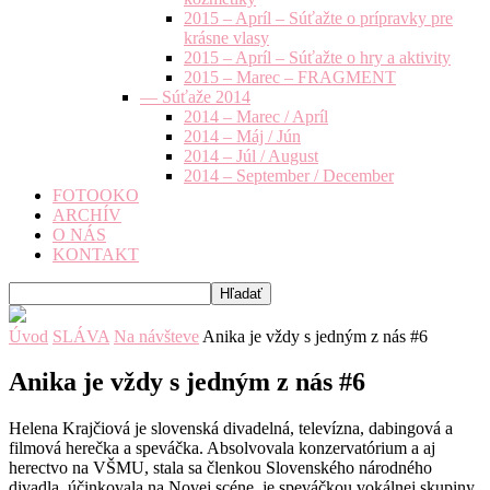
2015 – Apríl – Súťažte o prípravky pre
krásne vlasy
2015 – Apríl – Súťažte o hry a aktivity
2015 – Marec – FRAGMENT
— Súťaže 2014
2014 – Marec / Apríl
2014 – Máj / Jún
2014 – Júl / August
2014 – September / December
FOTOOKO
ARCHÍV
O NÁS
KONTAKT
Úvod
SLÁVA
Na návšteve
Anika je vždy s jedným z nás #6
Anika je vždy s jedným z nás #6
Helena Krajčiová je slovenská divadelná, televízna, dabingová a
filmová herečka a speváčka. Absolvovala konzervatórium a aj
herectvo na VŠMU, stala sa členkou Slovenského národného
divadla, účinkovala na Novej scéne, je speváčkou vokálnej skupiny