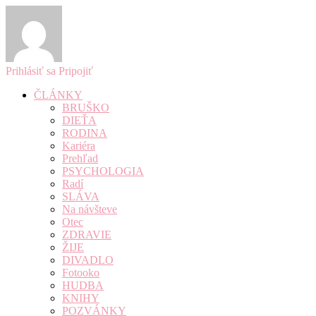
Prihlásiť sa
Pripojiť
ČLÁNKY
BRUŠKO
DIEŤA
RODINA
Kariéra
Prehľad
PSYCHOLOGIA
Radí
SLÁVA
Na návšteve
Otec
ZDRAVIE
ŽIJE
DIVADLO
Fotooko
HUDBA
KNIHY
POZVÁNKY