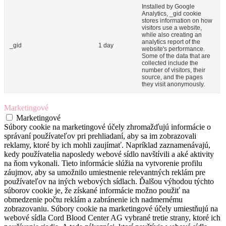
Installed by Google
Analytics, _gid cookie
stores information on how
visitors use a website,
while also creating an
analytics report of the
_gid
1 day
website's performance.
Some of the data that are
collected include the
number of visitors, their
source, and the pages
they visit anonymously.
Marketingové
Marketingové
Súbory cookie na marketingové účely zhromažďujú informácie o
správaní používateľov pri prehliadaní, aby sa im zobrazovali
reklamy, ktoré by ich mohli zaujímať. Napríklad zaznamenávajú,
kedy používatelia naposledy webové sídlo navštívili a aké aktivity
na ňom vykonali. Tieto informácie slúžia na vytvorenie profilu
záujmov, aby sa umožnilo umiestnenie relevantných reklám pre
používateľov na iných webových sídlach. Ďalšou výhodou týchto
súborov cookie je, že získané informácie možno použiť na
obmedzenie počtu reklám a zabránenie ich nadmernému
zobrazovaniu. Súbory cookie na marketingové účely umiestňujú na
webové sídla Cord Blood Center AG vybrané tretie strany, ktoré ich