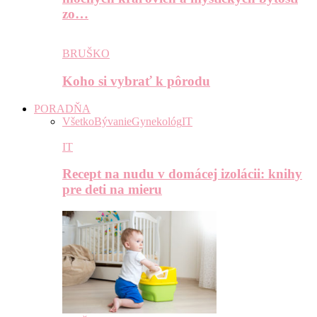
zo…
BRUŠKO
Koho si vybrať k pôrodu
PORADŇA
Všetko
Bývanie
Gynekológ
IT
IT
Recept na nudu v domácej izolácii: knihy
pre deti na mieru