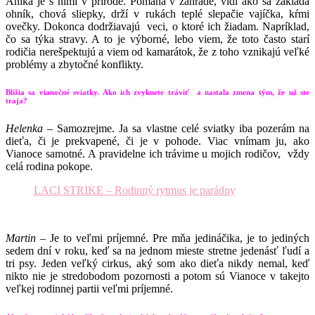
Anika je s nimi v prírode. Pomáha v záhrade, vidí ako sa zakladá
ohník, chová sliepky, drží v rukách teplé slepačie vajíčka, kŕmi
ovečky. Dokonca dodržiavajú veci, o ktoré ich žiadam. Napríklad,
čo sa týka stravy. A to je výborné, lebo viem, že toto často starí
rodičia nerešpektujú a viem od kamarátok, že z toho vznikajú veľké
problémy a zbytočné konflikty.
Blížia sa vianočné sviatky. Ako ich zvyknete tráviť a nastala zmena tým, že už ste
traja?
Helenka
– Samozrejme. Ja sa vlastne celé sviatky iba pozerám na
dieťa, či je prekvapené, či je v pohode. Viac vnímam ju, ako
Vianoce samotné. A pravidelne ich trávime u mojich rodičov, vždy
celá rodina pokope.
LACI STRIKE – Rodinný rytmus je parádny
Martin –
Je to veľmi príjemné. Pre mňa jedináčika, je to jediných
sedem dní v roku, keď sa na jednom mieste stretne jedenásť ľudí a
tri psy. Jeden veľký cirkus, aký som ako dieťa nikdy nemal, keď
nikto nie je stredobodom pozornosti a potom sú Vianoce v takejto
veľkej rodinnej partii veľmi príjemné.