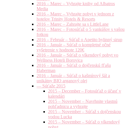
2016 – Marec – Vyhrajte knihy od Albatros
Media
2016 – Marec – Vyhrajte pobyt v jednom z
hotelov Trinity Hotels & Resorts
2016 – Marec – Zahrajte sa s LittleLane
2016 – Marec – Fotosúťaž o 5 vankúšov s vašou
fotkou
2016 – Február – Súťaž o Apetito bylinný sirup
2016 – Január – Súťaž o kompletné očné
vyšetrenie v hodnote 120€
2016 – Január – Súťaž o víkendový pobyt vo
Wellness Hoteli Borovica
2016 – Január – Súťaž o dojčenskú fľašu
Haberman
2016 – Január – Súťaž o kašmírový šál a
unikátny BIO arganový olej
— Súťaže 2015
2015 – December – Fotosúťaž o účasť v
kalendári
2015 – November – Navrhnite vlastnú
pohľadnicu a vyhrajte
2015 – November – Súťaž s dojčenskou
vodou Lucka
2015 – November – Súťaž o víkendový
pobyt