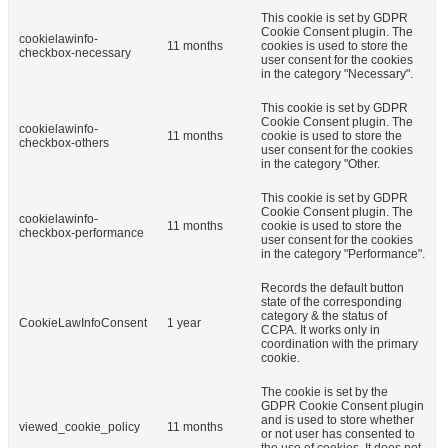
This cookie is set by GDPR
Cookie Consent plugin. The
cookielawinfo-
11 months
cookies is used to store the
checkbox-necessary
user consent for the cookies
in the category "Necessary".
This cookie is set by GDPR
Cookie Consent plugin. The
cookielawinfo-
11 months
cookie is used to store the
checkbox-others
user consent for the cookies
in the category "Other.
This cookie is set by GDPR
Cookie Consent plugin. The
cookielawinfo-
11 months
cookie is used to store the
checkbox-performance
user consent for the cookies
in the category "Performance".
Records the default button
state of the corresponding
category & the status of
CookieLawInfoConsent
1 year
CCPA. It works only in
coordination with the primary
cookie.
The cookie is set by the
GDPR Cookie Consent plugin
and is used to store whether
viewed_cookie_policy
11 months
or not user has consented to