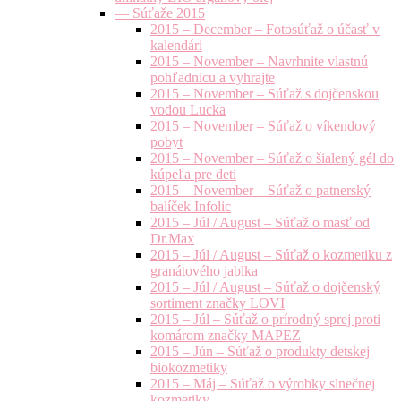
— Súťaže 2015
2015 – December – Fotosúťaž o účasť v
kalendári
2015 – November – Navrhnite vlastnú
pohľadnicu a vyhrajte
2015 – November – Súťaž s dojčenskou
vodou Lucka
2015 – November – Súťaž o víkendový
pobyt
2015 – November – Súťaž o šialený gél do
kúpeľa pre deti
2015 – November – Súťaž o patnerský
balíček Infolic
2015 – Júl / August – Súťaž o masť od
Dr.Max
2015 – Júl / August – Súťaž o kozmetiku z
granátového jablka
2015 – Júl / August – Súťaž o dojčenský
sortiment značky LOVI
2015 – Júl – Súťaž o prírodný sprej proti
komárom značky MAPEZ
2015 – Jún – Súťaž o produkty detskej
biokozmetiky
2015 – Máj – Súťaž o výrobky slnečnej
kozmetiky