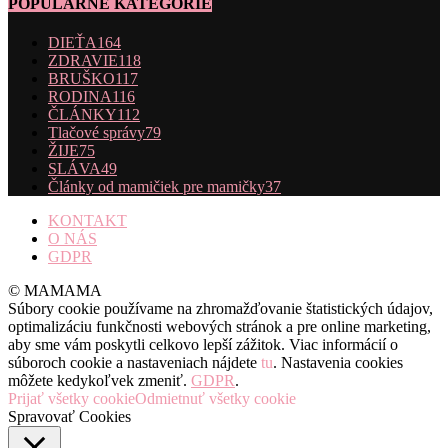
POPULÁRNE KATEGÓRIE
DIEŤA
164
ZDRAVIE
118
BRUŠKO
117
RODINA
116
ČLÁNKY
112
Tlačové správy
79
ŽIJE
75
SLÁVA
49
Články od mamičiek pre mamičky
37
KONTAKT
O NÁS
GDPR
© MAMAMA
Súbory cookie používame na zhromažďovanie štatistických údajov,
optimalizáciu funkčnosti webových stránok a pre online marketing,
aby sme vám poskytli celkovo lepší zážitok. Viac informácií o
súboroch cookie a nastaveniach nájdete
tu
. Nastavenia cookies
môžete kedykoľvek zmeniť.
GDPR
.
Prijať všetky cookie
Odmietnuť všetky cookie
Spravovať Cookies