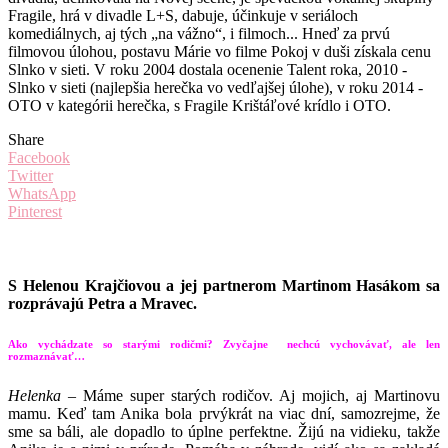
Fragile, hrá v divadle L+S, dabuje, účinkuje v seriáloch
komediálnych, aj tých „na vážno“, i filmoch... Hneď za prvú
filmovou úlohou, postavu Márie vo filme Pokoj v duši získala cenu
Slnko v sieti. V roku 2004 dostala ocenenie Talent roka, 2010 -
Slnko v sieti (najlepšia herečka vo vedľajšej úlohe), v roku 2014 -
OTO v kategórii herečka, s Fragile Krištáľové krídlo i OTO.
Share
Facebook
Twitter
WhatsApp
Pinterest
S Helenou Krajčiovou a jej partnerom Martinom Hasákom sa
rozprávajú Petra a Mravec.
Ako vychádzate so starými rodičmi? Zvyčajne nechcú vychovávať, ale len
rozmaznávať…
Helenka
– Máme super starých rodičov. Aj mojich, aj Martinovu
mamu. Keď tam Anika bola prvýkrát na viac dní, samozrejme, že
sme sa báli, ale dopadlo to úplne perfektne. Žijú na vidieku, takže