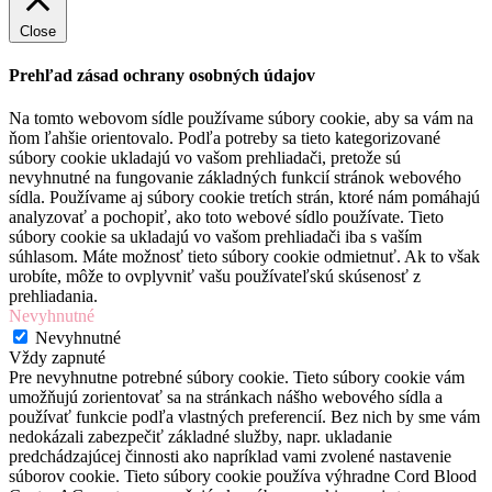
Close
Prehľad zásad ochrany osobných údajov
Na tomto webovom sídle používame súbory cookie, aby sa vám na
ňom ľahšie orientovalo. Podľa potreby sa tieto kategorizované
súbory cookie ukladajú vo vašom prehliadači, pretože sú
nevyhnutné na fungovanie základných funkcií stránok webového
sídla. Používame aj súbory cookie tretích strán, ktoré nám pomáhajú
analyzovať a pochopiť, ako toto webové sídlo používate. Tieto
súbory cookie sa ukladajú vo vašom prehliadači iba s vaším
súhlasom. Máte možnosť tieto súbory cookie odmietnuť. Ak to však
urobíte, môže to ovplyvniť vašu používateľskú skúsenosť z
prehliadania.
Nevyhnutné
Nevyhnutné
Vždy zapnuté
Pre nevyhnutne potrebné súbory cookie. Tieto súbory cookie vám
umožňujú zorientovať sa na stránkach nášho webového sídla a
používať funkcie podľa vlastných preferencií. Bez nich by sme vám
nedokázali zabezpečiť základné služby, napr. ukladanie
predchádzajúcej činnosti ako napríklad vami zvolené nastavenie
súborov cookie. Tieto súbory cookie používa výhradne Cord Blood