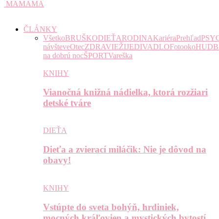
MAMAMA
ČLÁNKY
Všetko
BRUŠKO
DIEŤA
RODINA
Kariéra
Prehľad
PSY
návšteve
Otec
ZDRAVIE
ŽIJE
DIVADLO
Fotooko
HUDB
na dobrú noc
ŠPORT
Vareška
KNIHY
Vianočná knižná nádielka, ktorá rozžiari
detské tváre
DIEŤA
Dieťa a zvierací miláčik: Nie je dôvod na
obavy!
KNIHY
Vstúpte do sveta bohýň, hrdiniek,
mocných kráľovien a mystických bytostí