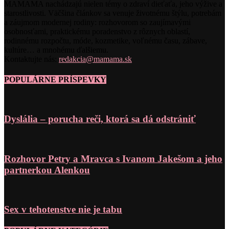
MAMAMA nachádzajú nielen témy o zdraví dieťaťa, jeho výžive a
starostlivosti. Väčšina článkov sa venuje životnému štýlu, potrebám
a záujmom modernej rodiny: rozhovorom so zaujímavými
osobnosťami, praktickému poradenstvo z rôznych oblastí,
rodinnému rozpočtu, móde, kozmetike, voľnému času, zábave,
kultúre… a mnohému ďalšiemu.
Kontaktujte nás:
redakcia@mamama.sk
POPULÁRNE PRÍSPEVKY
Dyslália – porucha reči, ktorá sa dá odstrániť
Rozhovor Petry a Mravca s Ivanom Jakešom a jeho
partnerkou Alenkou
Sex v tehotenstve nie je tabu