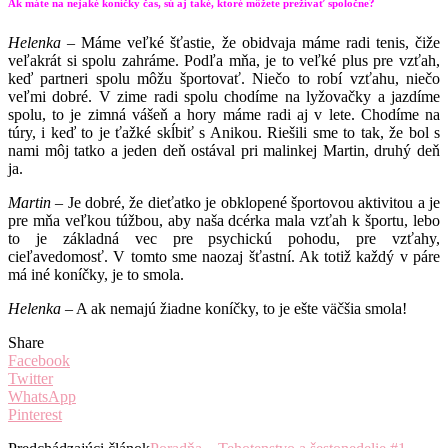
Ak máte na nejaké koníčky čas, sú aj také, ktoré môžete prežívať spoločne?
Helenka
– Máme veľké šťastie, že obidvaja máme radi tenis, čiže
veľakrát si spolu zahráme. Podľa mňa, je to veľké plus pre vzťah,
keď partneri spolu môžu športovať. Niečo to robí vzťahu, niečo
veľmi dobré. V zime radi spolu chodíme na lyžovačky a jazdíme
spolu, to je zimná vášeň a hory máme radi aj v lete. Chodíme na
túry, i keď to je ťažké skĺbiť s Anikou. Riešili sme to tak, že bol s
nami môj tatko a jeden deň ostával pri malinkej Martin, druhý deň
ja.
Martin –
Je dobré, že dieťatko je obklopené športovou aktivitou a je
pre mňa veľkou túžbou, aby naša dcérka mala vzťah k športu, lebo
to je základná vec pre psychickú pohodu, pre vzťahy,
cieľavedomosť. V tomto sme naozaj šťastní. Ak totiž každý v páre
má iné koníčky, je to smola.
Helenka
– A ak nemajú žiadne koníčky, to je ešte väčšia smola!
Share
Facebook
Twitter
WhatsApp
Pinterest