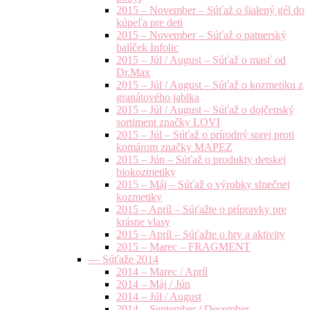
2015 – November – Súťaž o šialený gél do
kúpeľa pre deti
2015 – November – Súťaž o patnerský
balíček Infolic
2015 – Júl / August – Súťaž o masť od
Dr.Max
2015 – Júl / August – Súťaž o kozmetiku z
granátového jablka
2015 – Júl / August – Súťaž o dojčenský
sortiment značky LOVI
2015 – Júl – Súťaž o prírodný sprej proti
komárom značky MAPEZ
2015 – Jún – Súťaž o produkty detskej
biokozmetiky
2015 – Máj – Súťaž o výrobky slnečnej
kozmetiky
2015 – Apríl – Súťažte o prípravky pre
krásne vlasy
2015 – Apríl – Súťažte o hry a aktivity
2015 – Marec – FRAGMENT
— Súťaže 2014
2014 – Marec / Apríl
2014 – Máj / Jún
2014 – Júl / August
2014 – September / December