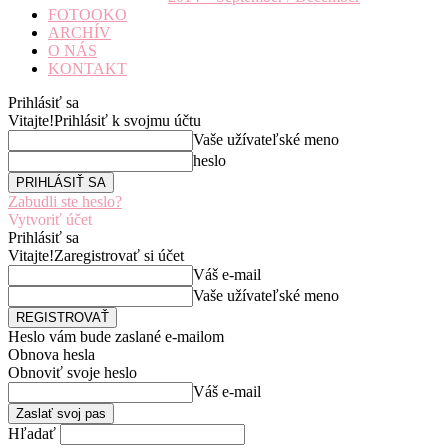
FOTOOKO
ARCHÍV
O NÁS
KONTAKT
Prihlásiť sa
Vitajte!
Prihlásiť k svojmu účtu
Vaše užívateľské meno
heslo
Zabudli ste heslo?
Vytvoriť účet
Prihlásiť sa
Vitajte!
Zaregistrovať si účet
Váš e-mail
Vaše užívateľské meno
Heslo vám bude zaslané e-mailom
Obnova hesla
Obnoviť svoje heslo
Váš e-mail
Hľadať