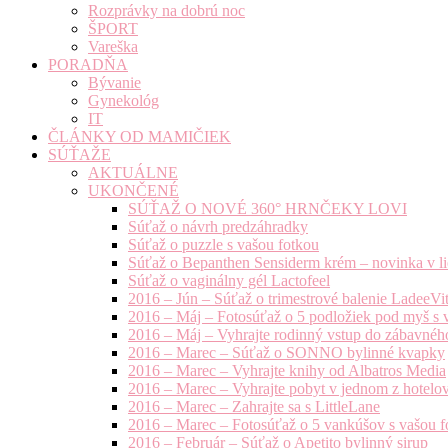
Rozprávky na dobrú noc
ŠPORT
Vareška
PORADŇA
Bývanie
Gynekológ
IT
ČLÁNKY OD MAMIČIEK
SÚŤAŽE
AKTUÁLNE
UKONČENÉ
SÚŤAŽ O NOVÉ 360° HRNČEKY LOVI
Súťaž o návrh predzáhradky
Súťaž o puzzle s vašou fotkou
Súťaž o Bepanthen Sensiderm krém – novinka v lie
Súťaž o vaginálny gél Lactofeel
2016 – Jún – Súťaž o trimestrové balenie LadeeVi
2016 – Máj – Fotosúťaž o 5 podložiek pod myš s 
2016 – Máj – Vyhrajte rodinný vstup do zábavnéh
2016 – Marec – Súťaž o SONNO bylinné kvapky
2016 – Marec – Vyhrajte knihy od Albatros Media
2016 – Marec – Vyhrajte pobyt v jednom z hotelov
2016 – Marec – Zahrajte sa s LittleLane
2016 – Marec – Fotosúťaž o 5 vankúšov s vašou f
2016 – Február – Súťaž o Apetito bylinný sirup