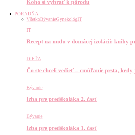
Koho si vybrať k pôrodu
PORADŇA
Všetko
Bývanie
Gynekológ
IT
IT
Recept na nudu v domácej izolácii: knihy pr
DIEŤA
Čo ste chceli vedieť – cmúľanie prsta, kedy
Bývanie
Izba pre predškoláka 2. časť
Bývanie
Izba pre predškoláka 1. časť