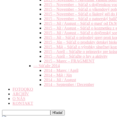
2015 – November – Súťaž s dojčenskou vo
2015 – November – Súťaž o víkendový pob
2015 – November – Súťaž o šialený gél do k
2015 – November – Súťaž o patnerský balíče
2015 – Júl / August – Súťaž o masť od Dr.
2015 – Júl / August – Súťaž o kozmetiku z 
2015 – Júl / August – Súťaž o dojčenský s
2015 – Júl – Súťaž o prírodný sprej prot
2015 – Jún – Súťaž o produkty detskej bio
2015 – Máj – Súťaž o výrobky slnečnej ko
2015 – Apríl – Súťažte o prípravky pre krás
2015 – Apríl – Súťažte o hry a aktivity
2015 – Marec – FRAGMENT
— Súťaže 2014
2014 – Marec / Apríl
2014 – Máj / Jún
2014 – Júl / August
2014 – September / December
FOTOOKO
ARCHÍV
O NÁS
KONTAKT