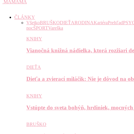
MAMAMA
ČLÁNKY
Všetko
BRUŠKO
DIEŤA
RODINA
Kariéra
Prehľad
PSY
noc
ŠPORT
Vareška
KNIHY
Vianočná knižná nádielka, ktorá rozžiari de
DIEŤA
Dieťa a zvierací miláčik: Nie je dôvod na o
KNIHY
Vstúpte do sveta bohýň, hrdiniek, mocných
BRUŠKO