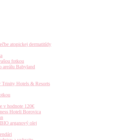
čbe atopickej dermatitídy
ta
vašou fotkou
o areálu Babyland
 Trinity Hotels & Resorts
otkou
ie v hodnote 120€
ness Hoteli Borovica
an
 BIO arganový olej
endári
dnicu a vyhrajte