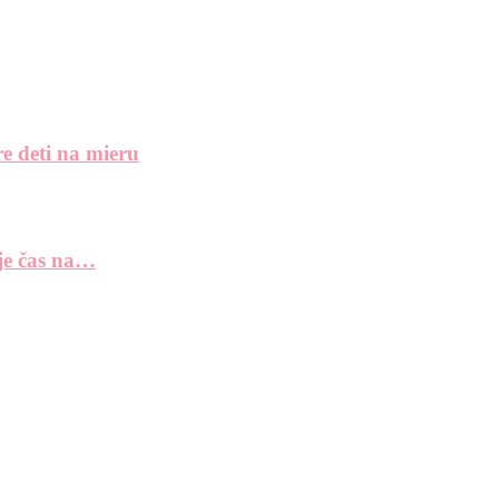
e deti na mieru
 je čas na…