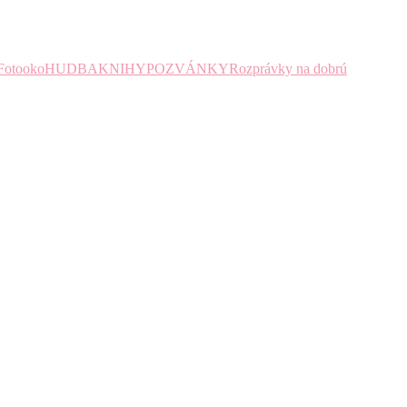
Fotooko
HUDBA
KNIHY
POZVÁNKY
Rozprávky na dobrú