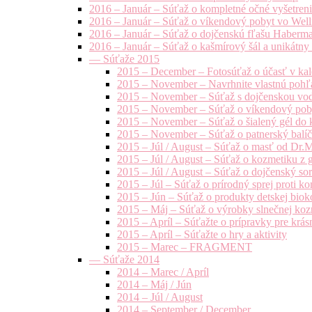
2016 – Január – Súťaž o kompletné očné vyšetren
2016 – Január – Súťaž o víkendový pobyt vo Well
2016 – Január – Súťaž o dojčenskú fľašu Haberm
2016 – Január – Súťaž o kašmírový šál a unikátny
— Súťaže 2015
2015 – December – Fotosúťaž o účasť v kal
2015 – November – Navrhnite vlastnú pohľa
2015 – November – Súťaž s dojčenskou vo
2015 – November – Súťaž o víkendový pob
2015 – November – Súťaž o šialený gél do k
2015 – November – Súťaž o patnerský balíče
2015 – Júl / August – Súťaž o masť od Dr.
2015 – Júl / August – Súťaž o kozmetiku z 
2015 – Júl / August – Súťaž o dojčenský s
2015 – Júl – Súťaž o prírodný sprej prot
2015 – Jún – Súťaž o produkty detskej bio
2015 – Máj – Súťaž o výrobky slnečnej ko
2015 – Apríl – Súťažte o prípravky pre krás
2015 – Apríl – Súťažte o hry a aktivity
2015 – Marec – FRAGMENT
— Súťaže 2014
2014 – Marec / Apríl
2014 – Máj / Jún
2014 – Júl / August
2014 – September / December