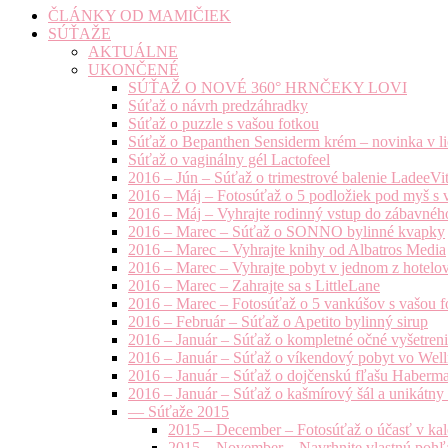
ČLÁNKY OD MAMIČIEK
SÚŤAŽE
AKTUÁLNE
UKONČENÉ
SÚŤAŽ O NOVÉ 360° HRNČEKY LOVI
Súťaž o návrh predzáhradky
Súťaž o puzzle s vašou fotkou
Súťaž o Bepanthen Sensiderm krém – novinka v lie
Súťaž o vaginálny gél Lactofeel
2016 – Jún – Súťaž o trimestrové balenie LadeeVi
2016 – Máj – Fotosúťaž o 5 podložiek pod myš s 
2016 – Máj – Vyhrajte rodinný vstup do zábavnéh
2016 – Marec – Súťaž o SONNO bylinné kvapky
2016 – Marec – Vyhrajte knihy od Albatros Media
2016 – Marec – Vyhrajte pobyt v jednom z hotelov
2016 – Marec – Zahrajte sa s LittleLane
2016 – Marec – Fotosúťaž o 5 vankúšov s vašou f
2016 – Február – Súťaž o Apetito bylinný sirup
2016 – Január – Súťaž o kompletné očné vyšetren
2016 – Január – Súťaž o víkendový pobyt vo Well
2016 – Január – Súťaž o dojčenskú fľašu Haberm
2016 – Január – Súťaž o kašmírový šál a unikátny
— Súťaže 2015
2015 – December – Fotosúťaž o účasť v kal
2015 – November – Navrhnite vlastnú pohľa