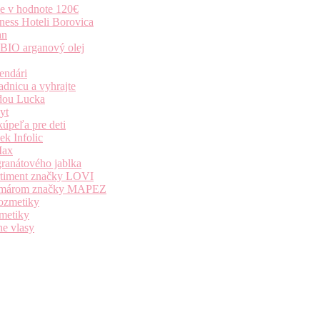
ie v hodnote 120€
ness Hoteli Borovica
an
 BIO arganový olej
endári
dnicu a vyhrajte
dou Lucka
yt
úpeľa pre deti
k Infolic
Max
granátového jablka
ortiment značky LOVI
i komárom značky MAPEZ
kozmetiky
zmetiky
ne vlasy