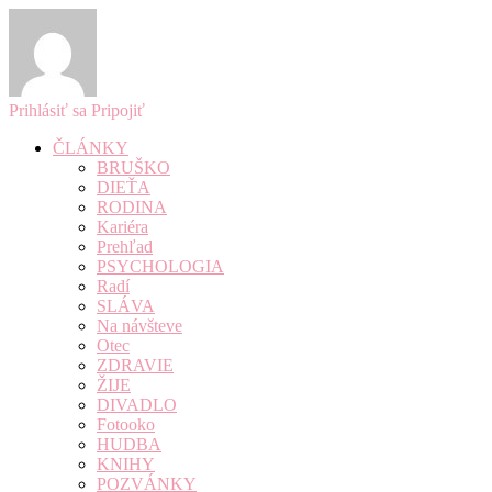
Prihlásiť sa
Pripojiť
ČLÁNKY
BRUŠKO
DIEŤA
RODINA
Kariéra
Prehľad
PSYCHOLOGIA
Radí
SLÁVA
Na návšteve
Otec
ZDRAVIE
ŽIJE
DIVADLO
Fotooko
HUDBA
KNIHY
POZVÁNKY