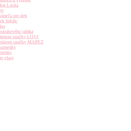
dou Lucka
yt
úpeľa pre deti
k Infolic
Max
granátového jablka
ortiment značky LOVI
i komárom značky MAPEZ
kozmetiky
zmetiky
ne vlasy