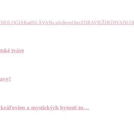
CHOLOGIA
Radí
SLÁVA
Na návšteve
Otec
ZDRAVIE
ŽIJE
DIVADLO
tské tváre
bavy!
 kráľovien a mystických bytostí zo…