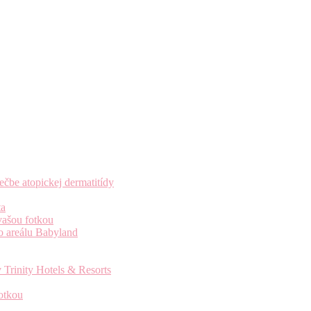
čbe atopickej dermatitídy
ta
vašou fotkou
o areálu Babyland
 Trinity Hotels & Resorts
otkou