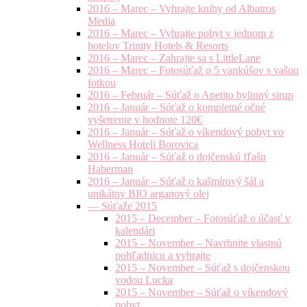
2016 – Marec – Vyhrajte knihy od Albatros
Media
2016 – Marec – Vyhrajte pobyt v jednom z
hotelov Trinity Hotels & Resorts
2016 – Marec – Zahrajte sa s LittleLane
2016 – Marec – Fotosúťaž o 5 vankúšov s vašou
fotkou
2016 – Február – Súťaž o Apetito bylinný sirup
2016 – Január – Súťaž o kompletné očné
vyšetrenie v hodnote 120€
2016 – Január – Súťaž o víkendový pobyt vo
Wellness Hoteli Borovica
2016 – Január – Súťaž o dojčenskú fľašu
Haberman
2016 – Január – Súťaž o kašmírový šál a
unikátny BIO arganový olej
— Súťaže 2015
2015 – December – Fotosúťaž o účasť v
kalendári
2015 – November – Navrhnite vlastnú
pohľadnicu a vyhrajte
2015 – November – Súťaž s dojčenskou
vodou Lucka
2015 – November – Súťaž o víkendový
pobyt