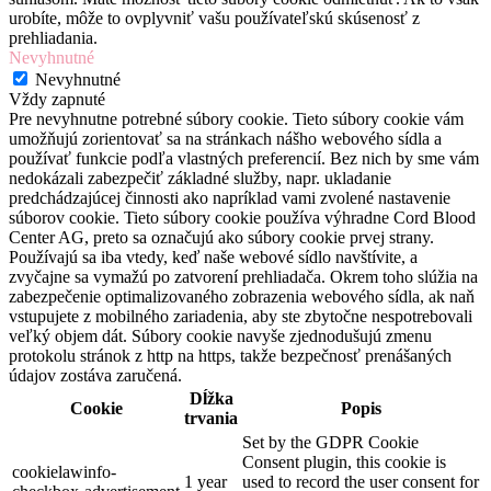
urobíte, môže to ovplyvniť vašu používateľskú skúsenosť z
prehliadania.
Nevyhnutné
Nevyhnutné
Vždy zapnuté
Pre nevyhnutne potrebné súbory cookie. Tieto súbory cookie vám
umožňujú zorientovať sa na stránkach nášho webového sídla a
používať funkcie podľa vlastných preferencií. Bez nich by sme vám
nedokázali zabezpečiť základné služby, napr. ukladanie
predchádzajúcej činnosti ako napríklad vami zvolené nastavenie
súborov cookie. Tieto súbory cookie používa výhradne Cord Blood
Center AG, preto sa označujú ako súbory cookie prvej strany.
Používajú sa iba vtedy, keď naše webové sídlo navštívite, a
zvyčajne sa vymažú po zatvorení prehliadača. Okrem toho slúžia na
zabezpečenie optimalizovaného zobrazenia webového sídla, ak naň
vstupujete z mobilného zariadenia, aby ste zbytočne nespotrebovali
veľký objem dát. Súbory cookie navyše zjednodušujú zmenu
protokolu stránok z http na https, takže bezpečnosť prenášaných
údajov zostáva zaručená.
Dĺžka
Cookie
Popis
trvania
Set by the GDPR Cookie
Consent plugin, this cookie is
cookielawinfo-
1 year
used to record the user consent for