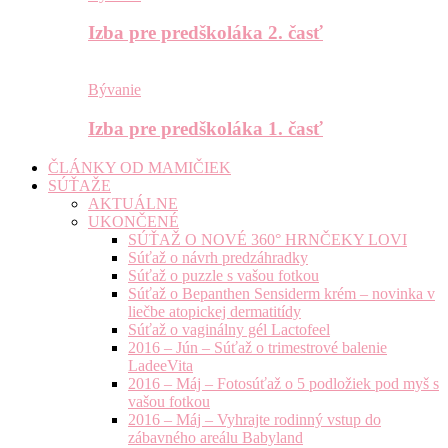
Izba pre predškoláka 2. časť
Bývanie
Izba pre predškoláka 1. časť
ČLÁNKY OD MAMIČIEK
SÚŤAŽE
AKTUÁLNE
UKONČENÉ
SÚŤAŽ O NOVÉ 360° HRNČEKY LOVI
Súťaž o návrh predzáhradky
Súťaž o puzzle s vašou fotkou
Súťaž o Bepanthen Sensiderm krém – novinka v
liečbe atopickej dermatitídy
Súťaž o vaginálny gél Lactofeel
2016 – Jún – Súťaž o trimestrové balenie
LadeeVita
2016 – Máj – Fotosúťaž o 5 podložiek pod myš s
vašou fotkou
2016 – Máj – Vyhrajte rodinný vstup do
zábavného areálu Babyland