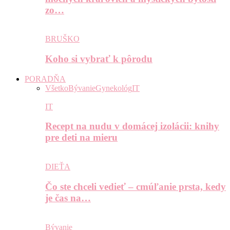
zo…
BRUŠKO
Koho si vybrať k pôrodu
PORADŇA
Všetko
Bývanie
Gynekológ
IT
IT
Recept na nudu v domácej izolácii: knihy
pre deti na mieru
DIEŤA
Čo ste chceli vedieť – cmúľanie prsta, kedy
je čas na…
Bývanie