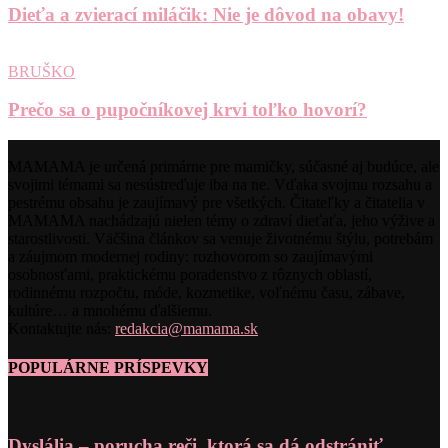
Dieťa a zvierací miláčik: Nie je dôvod na obavy!
BRUŠKO
Prečo sa o pupočníkovej krvi toľko hovorí?
MAMAMA je určená primárne pre mamičky, súčasné aj budúce, ale
svojimi témami sa nesústreďuje iba na ne. Vďaka svojmu rozsahu a
pestrému obsahu je zaujímavý pre všetkých. Čitateľky a čitatelia v
MAMAMA nachádzajú nielen témy o zdraví dieťaťa, jeho výžive a
starostlivosti. Väčšina článkov sa venuje životnému štýlu, potrebám
a záujmom modernej rodiny: rozhovorom so zaujímavými
osobnosťami, praktickému poradenstvo z rôznych oblastí,
rodinnému rozpočtu, móde, kozmetike, voľnému času, zábave,
kultúre… a mnohému ďalšiemu.
Kontaktujte nás:
redakcia@mamama.sk
POPULÁRNE PRÍSPEVKY
Dyslália – porucha reči, ktorá sa dá odstrániť