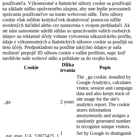
používateľa. Výkonnostné a štatistické súbory cookie sa používajú
na základe nášho oprávneného záujmu, aby sme lepšie porozumeli
správaniu používateľov na tomto webovom sídle. Tieto súbory
cookie však môžete kedykoľvek deaktivovať pomocou nižšie
uvedených tlačidiel alebo cez nastavenia v svojom prehliadači. Ak
ste nám samostatne udelili súhlas so spracúvaním vašich osobných
údajov na reklamné účely vrátane vytvorenia zákazníckeho profilu,
údaje z výkonnostných a štatistických súborov cookie sa použijú na
tieto účely. Predpokladom na použitie takýchto údajov je naša
možnosť prepojiť ID súboru cookie s vaším profilom, napr. keď
navštívite naše webové sídlo a prihlásite sa do svojho konta.
Dĺžka
Cookie
Popis
trvania
The _ga cookie, installed by
Google Analytics, calculates
visitor, session and campaign
data and also keeps track of
site usage for the site's
_ga
2 years
analytics report. The cookie
stores information
anonymously and assigns a
randomly generated number
to recognize unique visitors.
1
Set by Google to distinguish
_gat_gtag_UA_53973425_1