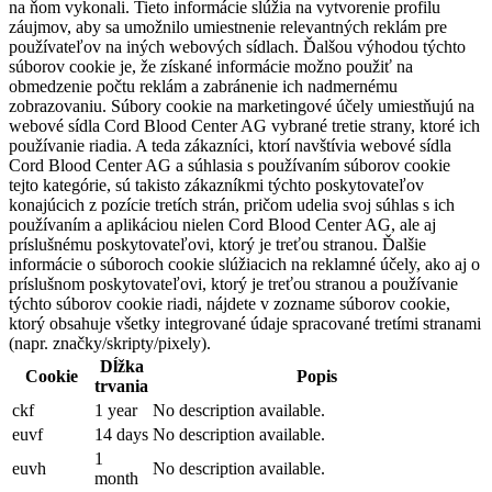
na ňom vykonali. Tieto informácie slúžia na vytvorenie profilu
záujmov, aby sa umožnilo umiestnenie relevantných reklám pre
používateľov na iných webových sídlach. Ďalšou výhodou týchto
súborov cookie je, že získané informácie možno použiť na
obmedzenie počtu reklám a zabránenie ich nadmernému
zobrazovaniu. Súbory cookie na marketingové účely umiestňujú na
webové sídla Cord Blood Center AG vybrané tretie strany, ktoré ich
používanie riadia. A teda zákazníci, ktorí navštívia webové sídla
Cord Blood Center AG a súhlasia s používaním súborov cookie
tejto kategórie, sú takisto zákazníkmi týchto poskytovateľov
konajúcich z pozície tretích strán, pričom udelia svoj súhlas s ich
používaním a aplikáciou nielen Cord Blood Center AG, ale aj
príslušnému poskytovateľovi, ktorý je treťou stranou. Ďalšie
informácie o súboroch cookie slúžiacich na reklamné účely, ako aj o
príslušnom poskytovateľovi, ktorý je treťou stranou a používanie
týchto súborov cookie riadi, nájdete v zozname súborov cookie,
ktorý obsahuje všetky integrované údaje spracované tretími stranami
(napr. značky/skripty/pixely).
Dĺžka
Cookie
Popis
trvania
ckf
1 year
No description available.
euvf
14 days
No description available.
1
euvh
No description available.
month