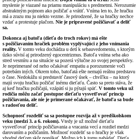
myslenie je viazané na priamu manipuláciu s predmetmi. Nerozumie
abstraktným pojmom ako požičať a vrátiť. Vníma len to, že hračku
má a zrazu mu ju niekto vezme. Je prirodzené, že sa hračky nechce
vzdať a protestuje plačom.
Nie je pripravené požičiavať a deliť
sa.
Dokonca aj batoľa (dieťa do troch rokov) má ešte
s požičiavaním hračiek problém vyplývajúci z jeho vnímania
reality.
V tomto veku dochádza u detí k sebauvedomeniu, s ktorým
úzko súvisí aj prirodzený egocentrizmus. Batoľa vníma seba ako
stred vesmíru a na situácie sa pozerá výlučne zo svojej perspektívy.
Je neprimerané od neho očakávať empatiu a porozumenie voči
potrebám iných. Okrem toho, batoľatá ešte nemajú reálnu predstavu
o čase. Nedokážu si predstaviť časový úsek – chvíľku – na ktorý
majú svoju hračku požičať inému dieťaťu. Často sa preto stáva, že
aj keď hračku požičajú, vzápätí si ju pýtajú späť.
V tomto veku už
rodičia môžu začať postupne dieťaťu vysvetľovať princíp
požičiavania, ale nie je primerané očakávať, že batoľa sa bude
s radosťou deliť.
Schopnosť rozdeliť sa sa postupne rozvíja až v predškolskom
veku (medzi 3. a 6. rokom).
Vtedy je už možné dieťaťu
vysvetľovať princíp požičiavania a vracania vecí a rozdiel medzi
darovaním a požičaním. Možnosť rozdeliť sa o hračky je však
vhodné deťom skôr ponúkať. Možno ich k tomu nabádať. Dieťa