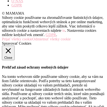
O NÁS
GDPR
© MAMAMA
Súbory cookie používame na zhromažďovanie štatistických údajov,
optimalizáciu funkčnosti webových stránok a pre online marketing,
aby sme vám poskytli celkovo lepší zážitok. Viac informácií o
súboroch cookie a nastaveniach nájdete
tu
. Nastavenia cookies
môžete kedykoľvek zmeniť.
GDPR
.
Prijať všetky cookie
Odmietnuť všetky cookie
Spravovať Cookies
Close
Prehľad zásad ochrany osobných údajov
Na tomto webovom sídle používame súbory cookie, aby sa vám na
ňom ľahšie orientovalo. Podľa potreby sa tieto kategorizované
súbory cookie ukladajú vo vašom prehliadači, pretože sú
nevyhnutné na fungovanie základných funkcií stránok webového
sídla. Používame aj súbory cookie tretích strán, ktoré nám pomáhajú
analyzovať a pochopiť, ako toto webové sídlo používate. Tieto
súbory cookie sa ukladajú vo vašom prehliadači iba s vaším
súhlasom. Máte možnosť tieto súbory cookie odmietnuť. Ak to však