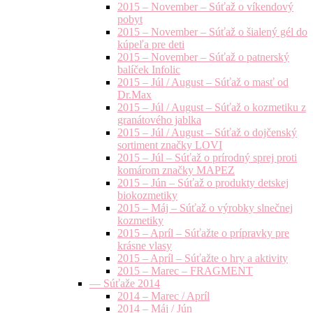
2015 – November – Súťaž o víkendový
pobyt
2015 – November – Súťaž o šialený gél do
kúpeľa pre deti
2015 – November – Súťaž o patnerský
balíček Infolic
2015 – Júl / August – Súťaž o masť od
Dr.Max
2015 – Júl / August – Súťaž o kozmetiku z
granátového jablka
2015 – Júl / August – Súťaž o dojčenský
sortiment značky LOVI
2015 – Júl – Súťaž o prírodný sprej proti
komárom značky MAPEZ
2015 – Jún – Súťaž o produkty detskej
biokozmetiky
2015 – Máj – Súťaž o výrobky slnečnej
kozmetiky
2015 – Apríl – Súťažte o prípravky pre
krásne vlasy
2015 – Apríl – Súťažte o hry a aktivity
2015 – Marec – FRAGMENT
— Súťaže 2014
2014 – Marec / Apríl
2014 – Máj / Jún