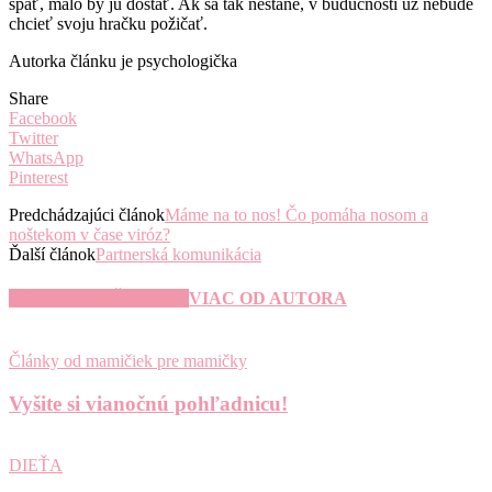
späť, malo by ju dostať. Ak sa tak nestane, v budúcnosti už nebude
chcieť svoju hračku požičať.
Autorka článku je psychologička
Share
Facebook
Twitter
WhatsApp
Pinterest
Predchádzajúci článok
Máme na to nos! Čo pomáha nosom a
noštekom v čase viróz?
Ďalší článok
Partnerská komunikácia
SÚVISIACE ČLÁNKY
VIAC OD AUTORA
Články od mamičiek pre mamičky
Vyšite si vianočnú pohľadnicu!
DIEŤA