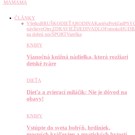
MAMAMA
ČLÁNKY
Všetko
BRUŠKO
DIEŤA
RODINA
Kariéra
Prehľad
PSY
návšteve
Otec
ZDRAVIE
ŽIJE
DIVADLO
Fotooko
HUDB
na dobrú noc
ŠPORT
Vareška
KNIHY
Vianočná knižná nádielka, ktorá rozžiari
detské tváre
DIEŤA
Dieťa a zvierací miláčik: Nie je dôvod na
obavy!
KNIHY
Vstúpte do sveta bohýň, hrdiniek,
mocných kráľovien a mystických bytostí