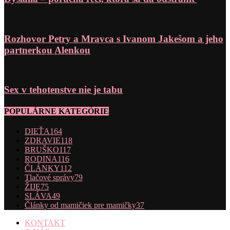
Rozhovor Petry a Mravca s Ivanom Jakešom a jeho
partnerkou Alenkou
Sex v tehotenstve nie je tabu
POPULÁRNE KATEGÓRIE
DIEŤA
164
ZDRAVIE
118
BRUŠKO
117
RODINA
116
ČLÁNKY
112
Tlačové správy
79
ŽIJE
75
SLÁVA
49
Články od mamičiek pre mamičky
37
KONTAKT