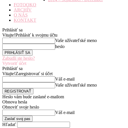
FOTOOKO
ARCHÍV
O NÁS
KONTAKT
Prihlásiť sa
Vitajte!
Prihlásiť k svojmu účtu
Vaše užívateľské meno
heslo
Zabudli ste heslo?
Vytvoriť účet
Prihlásiť sa
Vitajte!
Zaregistrovať si účet
Váš e-mail
Vaše užívateľské meno
Heslo vám bude zaslané e-mailom
Obnova hesla
Obnoviť svoje heslo
Váš e-mail
Hľadať