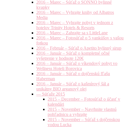
2016 – Marec – Súťaž o SONNO bylinné
kvapky
2016 – Marec – Vyhrajte knihy od Albatros
Media
2016 – Marec – Vyhrajte pobyt v jednom z
hotelov Trinity Hotels & Resorts
2016 – Marec – Zahrajte sa s LittleLane
2016 – Marec – Fotosúťaž o 5 vankúšov s vašou
fotkou
2016 – Február – Súťaž o Apetito bylinný sirup
2016 – Január – Súťaž o kompletné očné
vyšetrenie v hodnote 120€
2016 – Január – Súťaž o víkendový pobyt vo
Wellness Hoteli Borovica
2016 – Január – Súťaž o dojčenskú fľašu
Haberman
2016 – Január – Súťaž o kašmírový šál a
unikátny BIO arganový olej
— Súťaže 2015
2015 – December – Fotosúťaž o účasť v
kalendári
2015 – November – Navrhnite vlastnú
pohľadnicu a vyhrajte
2015 – November – Súťaž s dojčenskou
vodou Lucka