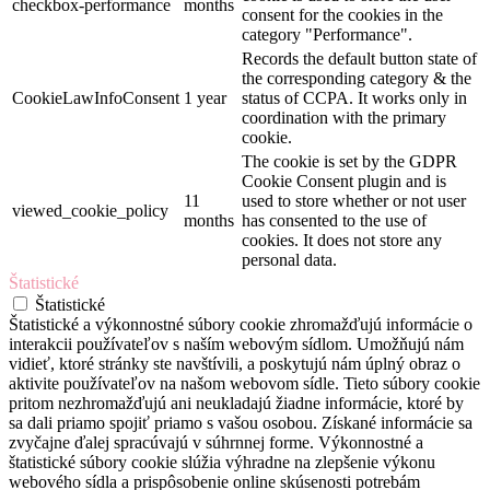
checkbox-performance
months
consent for the cookies in the
category "Performance".
Records the default button state of
the corresponding category & the
CookieLawInfoConsent
1 year
status of CCPA. It works only in
coordination with the primary
cookie.
The cookie is set by the GDPR
Cookie Consent plugin and is
11
used to store whether or not user
viewed_cookie_policy
months
has consented to the use of
cookies. It does not store any
personal data.
Štatistické
Štatistické
Štatistické a výkonnostné súbory cookie zhromažďujú informácie o
interakcii používateľov s naším webovým sídlom. Umožňujú nám
vidieť, ktoré stránky ste navštívili, a poskytujú nám úplný obraz o
aktivite používateľov na našom webovom sídle. Tieto súbory cookie
pritom nezhromažďujú ani neukladajú žiadne informácie, ktoré by
sa dali priamo spojiť priamo s vašou osobou. Získané informácie sa
zvyčajne ďalej spracúvajú v súhrnnej forme. Výkonnostné a
štatistické súbory cookie slúžia výhradne na zlepšenie výkonu
webového sídla a prispôsobenie online skúsenosti potrebám