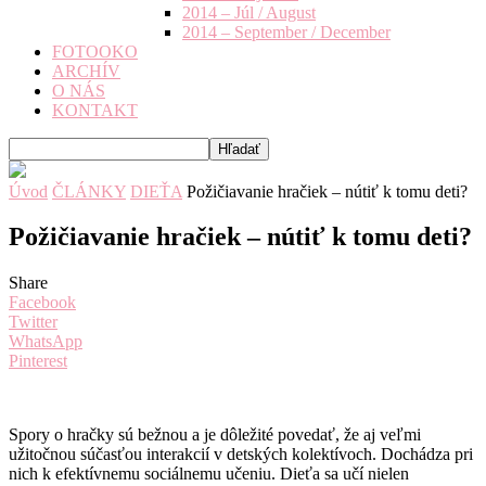
2014 – Júl / August
2014 – September / December
FOTOOKO
ARCHÍV
O NÁS
KONTAKT
Úvod
ČLÁNKY
DIEŤA
Požičiavanie hračiek – nútiť k tomu deti?
Požičiavanie hračiek – nútiť k tomu deti?
Share
Facebook
Twitter
WhatsApp
Pinterest
Spory o hračky sú bežnou a je dôležité povedať, že aj veľmi
užitočnou súčasťou interakcií v detských kolektívoch. Dochádza pri
nich k efektívnemu sociálnemu učeniu. Dieťa sa učí nielen