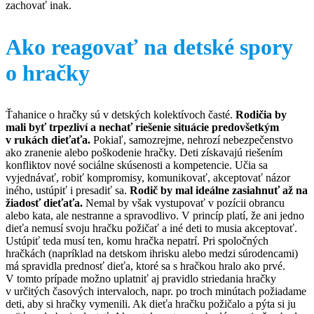
zachovať inak.
Ako reagovať na detské spory
o hračky
Ťahanice o hračky sú v detských kolektívoch časté.
Rodičia by
mali byť trpezliví a nechať riešenie situácie predovšetkým
v rukách dieťaťa.
Pokiaľ, samozrejme, nehrozí nebezpečenstvo
ako zranenie alebo poškodenie hračky. Deti získavajú riešením
konfliktov nové sociálne skúsenosti a kompetencie. Učia sa
vyjednávať, robiť kompromisy, komunikovať, akceptovať názor
iného, ustúpiť i presadiť sa.
Rodič by mal ideálne zasiahnuť až na
žiadosť dieťaťa.
Nemal by však vystupovať v pozícii obrancu
alebo kata, ale nestranne a spravodlivo. V princíp platí, že ani jedno
dieťa nemusí svoju hračku požičať a iné deti to musia akceptovať.
Ustúpiť teda musí ten, komu hračka nepatrí. Pri spoločných
hračkách (napríklad na detskom ihrisku alebo medzi súrodencami)
má spravidla prednosť dieťa, ktoré sa s hračkou hralo ako prvé.
V tomto prípade možno uplatniť aj pravidlo striedania hračky
v určitých časových intervaloch, napr. po troch minútach požiadame
deti, aby si hračky vymenili. Ak dieťa hračku požičalo a pýta si ju