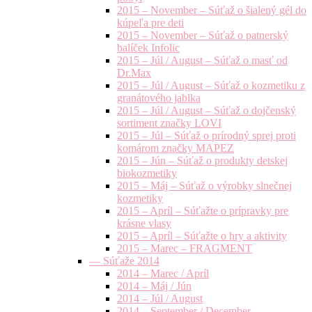
2015 – November – Súťaž o šialený gél do
kúpeľa pre deti
2015 – November – Súťaž o patnerský
balíček Infolic
2015 – Júl / August – Súťaž o masť od
Dr.Max
2015 – Júl / August – Súťaž o kozmetiku z
granátového jablka
2015 – Júl / August – Súťaž o dojčenský
sortiment značky LOVI
2015 – Júl – Súťaž o prírodný sprej proti
komárom značky MAPEZ
2015 – Jún – Súťaž o produkty detskej
biokozmetiky
2015 – Máj – Súťaž o výrobky slnečnej
kozmetiky
2015 – Apríl – Súťažte o prípravky pre
krásne vlasy
2015 – Apríl – Súťažte o hry a aktivity
2015 – Marec – FRAGMENT
— Súťaže 2014
2014 – Marec / Apríl
2014 – Máj / Jún
2014 – Júl / August
2014 – September / December