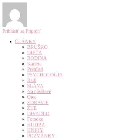
Prihlásiť sa
Pripojiť
ČLÁNKY
BRUŠKO
DIEŤA
RODINA
Kariéra
Prehľad
PSYCHOLOGIA
Radí
SLÁVA
Na návšteve
Otec
ZDRAVIE
ŽIJE
DIVADLO
Fotooko
HUDBA
KNIHY
POZVÁNKY