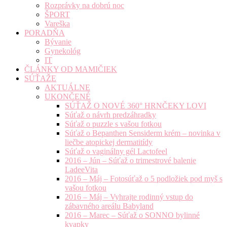
Rozprávky na dobrú noc
ŠPORT
Vareška
PORADŇA
Bývanie
Gynekológ
IT
ČLÁNKY OD MAMIČIEK
SÚŤAŽE
AKTUÁLNE
UKONČENÉ
SÚŤAŽ O NOVÉ 360° HRNČEKY LOVI
Súťaž o návrh predzáhradky
Súťaž o puzzle s vašou fotkou
Súťaž o Bepanthen Sensiderm krém – novinka v
liečbe atopickej dermatitídy
Súťaž o vaginálny gél Lactofeel
2016 – Jún – Súťaž o trimestrové balenie
LadeeVita
2016 – Máj – Fotosúťaž o 5 podložiek pod myš s
vašou fotkou
2016 – Máj – Vyhrajte rodinný vstup do
zábavného areálu Babyland
2016 – Marec – Súťaž o SONNO bylinné
kvapky