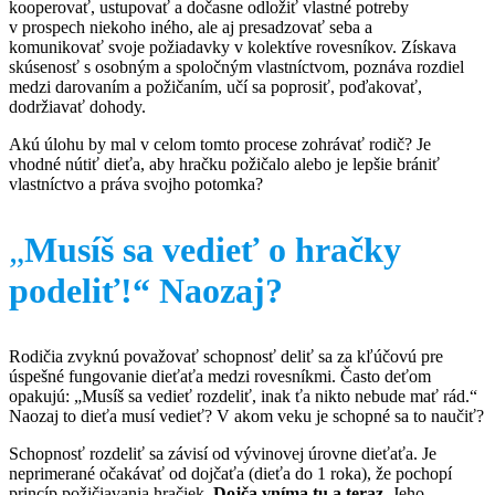
kooperovať, ustupovať a dočasne odložiť vlastné potreby
v prospech niekoho iného, ale aj presadzovať seba a
komunikovať svoje požiadavky v kolektíve rovesníkov. Získava
skúsenosť s osobným a spoločným vlastníctvom, poznáva rozdiel
medzi darovaním a požičaním, učí sa poprosiť, poďakovať,
dodržiavať dohody.
Akú úlohu by mal v celom tomto procese zohrávať rodič? Je
vhodné nútiť dieťa, aby hračku požičalo alebo je lepšie brániť
vlastníctvo a práva svojho potomka?
„
Musíš sa vedieť o hračky
podeliť!“ Naozaj?
Rodičia zvyknú považovať schopnosť deliť sa za kľúčovú pre
úspešné fungovanie dieťaťa medzi rovesníkmi. Často deťom
opakujú: „Musíš sa vedieť rozdeliť, inak ťa nikto nebude mať rád.“
Naozaj to dieťa musí vedieť? V akom veku je schopné sa to naučiť?
Schopnosť rozdeliť sa závisí od vývinovej úrovne dieťaťa. Je
neprimerané očakávať od dojčaťa (dieťa do 1 roka), že pochopí
princíp požičiavania hračiek.
Dojča vníma tu a teraz.
Jeho