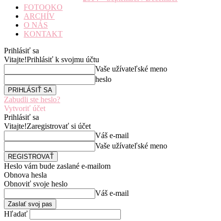
FOTOOKO
ARCHÍV
O NÁS
KONTAKT
Prihlásiť sa
Vitajte!
Prihlásiť k svojmu účtu
Vaše užívateľské meno
heslo
Zabudli ste heslo?
Vytvoriť účet
Prihlásiť sa
Vitajte!
Zaregistrovať si účet
Váš e-mail
Vaše užívateľské meno
Heslo vám bude zaslané e-mailom
Obnova hesla
Obnoviť svoje heslo
Váš e-mail
Hľadať