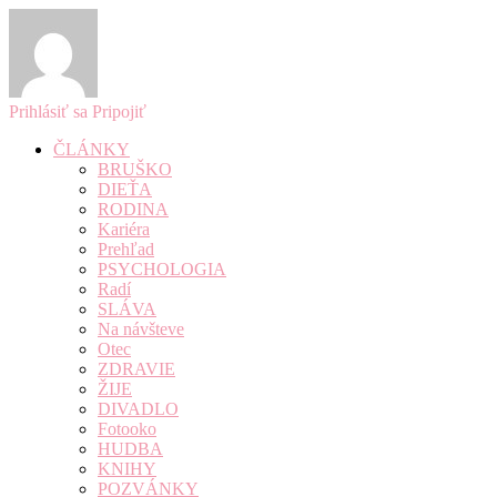
Prihlásiť sa
Pripojiť
ČLÁNKY
BRUŠKO
DIEŤA
RODINA
Kariéra
Prehľad
PSYCHOLOGIA
Radí
SLÁVA
Na návšteve
Otec
ZDRAVIE
ŽIJE
DIVADLO
Fotooko
HUDBA
KNIHY
POZVÁNKY