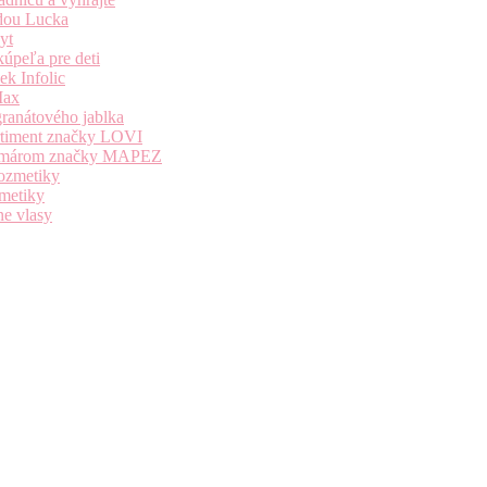
dou Lucka
yt
úpeľa pre deti
k Infolic
Max
granátového jablka
ortiment značky LOVI
i komárom značky MAPEZ
kozmetiky
zmetiky
ne vlasy