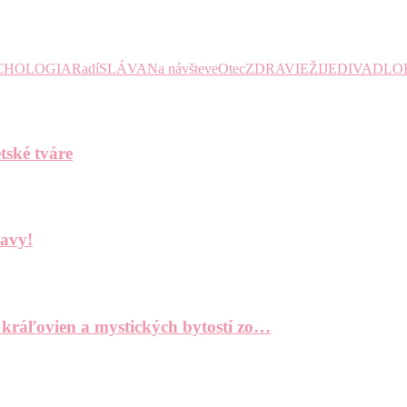
CHOLOGIA
Radí
SLÁVA
Na návšteve
Otec
ZDRAVIE
ŽIJE
DIVADLO
tské tváre
bavy!
 kráľovien a mystických bytostí zo…