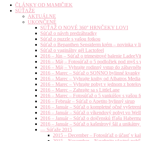
ČLÁNKY OD MAMIČIEK
SÚŤAŽE
AKTUÁLNE
UKONČENÉ
SÚŤAŽ O NOVÉ 360° HRNČEKY LOVI
Súťaž o návrh predzáhradky
Súťaž o puzzle s vašou fotkou
Súťaž o Bepanthen Sensiderm krém – novinka v lie
Súťaž o vaginálny gél Lactofeel
2016 – Jún – Súťaž o trimestrové balenie LadeeVi
2016 – Máj – Fotosúťaž o 5 podložiek pod myš s 
2016 – Máj – Vyhrajte rodinný vstup do zábavnéh
2016 – Marec – Súťaž o SONNO bylinné kvapky
2016 – Marec – Vyhrajte knihy od Albatros Media
2016 – Marec – Vyhrajte pobyt v jednom z hotelov
2016 – Marec – Zahrajte sa s LittleLane
2016 – Marec – Fotosúťaž o 5 vankúšov s vašou f
2016 – Február – Súťaž o Apetito bylinný sirup
2016 – Január – Súťaž o kompletné očné vyšetren
2016 – Január – Súťaž o víkendový pobyt vo Well
2016 – Január – Súťaž o dojčenskú fľašu Haberm
2016 – Január – Súťaž o kašmírový šál a unikátny
— Súťaže 2015
2015 – December – Fotosúťaž o účasť v kal
2015 – November – Navrhnite vlastnú pohľa