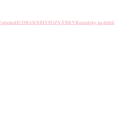
Fotooko
HUDBA
KNIHY
POZVÁNKY
Rozprávky na dobrú