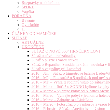
Rozprávky na dobrú noc
ŠPORT
Vareška
PORADŇA
Bývanie
Gynekológ
IT
ČLÁNKY OD MAMIČIEK
SÚŤAŽE
AKTUÁLNE
UKONČENÉ
SÚŤAŽ O NOVÉ 360° HRNČEKY LOVI
Súťaž o návrh predzáhradky
Súťaž o puzzle s vašou fotkou
Súťaž o Bepanthen Sensiderm krém – novinka v lie
Súťaž o vaginálny gél Lactofeel
2016 – Jún – Súťaž o trimestrové balenie LadeeVi
2016 – Máj – Fotosúťaž o 5 podložiek pod myš s 
2016 – Máj – Vyhrajte rodinný vstup do zábavnéh
2016 – Marec – Súťaž o SONNO bylinné kvapky
2016 – Marec – Vyhrajte knihy od Albatros Media
2016 – Marec – Vyhrajte pobyt v jednom z hotelov
2016 – Marec – Zahrajte sa s LittleLane
2016 – Marec – Fotosúťaž o 5 vankúšov s vašou f
2016 – Február – Súťaž o Apetito bylinný sirup