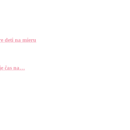
e deti na mieru
 je čas na…