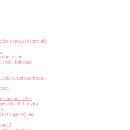
čbe atopickej dermatitídy
ta
vašou fotkou
o areálu Babyland
 Trinity Hotels & Resorts
otkou
ie v hodnote 120€
ness Hoteli Borovica
an
 BIO arganový olej
endári
dnicu a vyhrajte