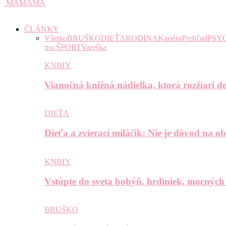
MAMAMA
ČLÁNKY
Všetko
BRUŠKO
DIEŤA
RODINA
Kariéra
Prehľad
PSY
noc
ŠPORT
Vareška
KNIHY
Vianočná knižná nádielka, ktorá rozžiari de
DIEŤA
Dieťa a zvierací miláčik: Nie je dôvod na o
KNIHY
Vstúpte do sveta bohýň, hrdiniek, mocných
BRUŠKO