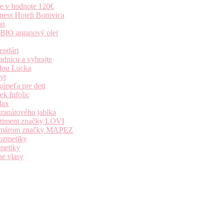
ie v hodnote 120€
ness Hoteli Borovica
an
 BIO arganový olej
endári
dnicu a vyhrajte
dou Lucka
yt
úpeľa pre deti
k Infolic
Max
granátového jablka
ortiment značky LOVI
i komárom značky MAPEZ
kozmetiky
zmetiky
ne vlasy