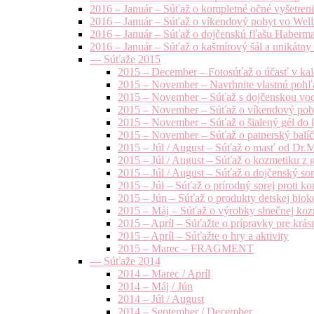
2016 – Január – Súťaž o kompletné očné vyšetren
2016 – Január – Súťaž o víkendový pobyt vo Well
2016 – Január – Súťaž o dojčenskú fľašu Haberm
2016 – Január – Súťaž o kašmírový šál a unikátny
— Súťaže 2015
2015 – December – Fotosúťaž o účasť v kal
2015 – November – Navrhnite vlastnú pohľa
2015 – November – Súťaž s dojčenskou vo
2015 – November – Súťaž o víkendový pob
2015 – November – Súťaž o šialený gél do k
2015 – November – Súťaž o patnerský balíče
2015 – Júl / August – Súťaž o masť od Dr.
2015 – Júl / August – Súťaž o kozmetiku z 
2015 – Júl / August – Súťaž o dojčenský s
2015 – Júl – Súťaž o prírodný sprej prot
2015 – Jún – Súťaž o produkty detskej bio
2015 – Máj – Súťaž o výrobky slnečnej ko
2015 – Apríl – Súťažte o prípravky pre krás
2015 – Apríl – Súťažte o hry a aktivity
2015 – Marec – FRAGMENT
— Súťaže 2014
2014 – Marec / Apríl
2014 – Máj / Jún
2014 – Júl / August
2014 – September / December