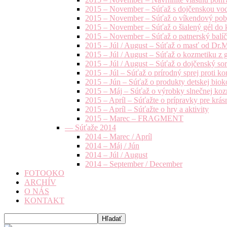
2015 – November – Súťaž s dojčenskou vo
2015 – November – Súťaž o víkendový pob
2015 – November – Súťaž o šialený gél do k
2015 – November – Súťaž o patnerský balíče
2015 – Júl / August – Súťaž o masť od Dr.
2015 – Júl / August – Súťaž o kozmetiku z 
2015 – Júl / August – Súťaž o dojčenský s
2015 – Júl – Súťaž o prírodný sprej prot
2015 – Jún – Súťaž o produkty detskej bio
2015 – Máj – Súťaž o výrobky slnečnej ko
2015 – Apríl – Súťažte o prípravky pre krás
2015 – Apríl – Súťažte o hry a aktivity
2015 – Marec – FRAGMENT
— Súťaže 2014
2014 – Marec / Apríl
2014 – Máj / Jún
2014 – Júl / August
2014 – September / December
FOTOOKO
ARCHÍV
O NÁS
KONTAKT