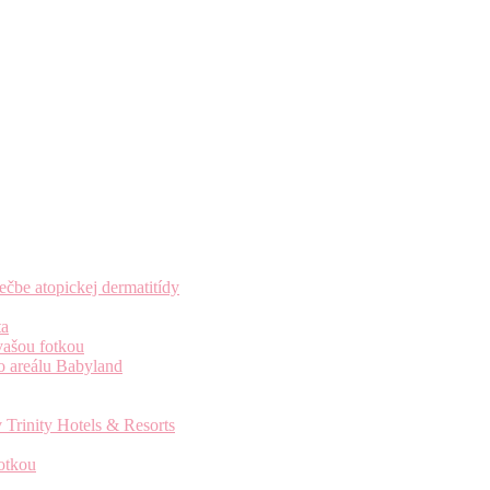
čbe atopickej dermatitídy
ta
vašou fotkou
o areálu Babyland
 Trinity Hotels & Resorts
otkou