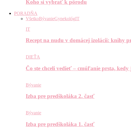
Koho si vybrať k pôrodu
PORADŇA
Všetko
Bývanie
Gynekológ
IT
IT
Recept na nudu v domácej izolácii: knihy pr
DIEŤA
Čo ste chceli vedieť – cmúľanie prsta, kedy
Bývanie
Izba pre predškoláka 2. časť
Bývanie
Izba pre predškoláka 1. časť