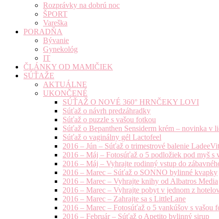
Rozprávky na dobrú noc
ŠPORT
Vareška
PORADŇA
Bývanie
Gynekológ
IT
ČLÁNKY OD MAMIČIEK
SÚŤAŽE
AKTUÁLNE
UKONČENÉ
SÚŤAŽ O NOVÉ 360° HRNČEKY LOVI
Súťaž o návrh predzáhradky
Súťaž o puzzle s vašou fotkou
Súťaž o Bepanthen Sensiderm krém – novinka v lie
Súťaž o vaginálny gél Lactofeel
2016 – Jún – Súťaž o trimestrové balenie LadeeVi
2016 – Máj – Fotosúťaž o 5 podložiek pod myš s 
2016 – Máj – Vyhrajte rodinný vstup do zábavnéh
2016 – Marec – Súťaž o SONNO bylinné kvapky
2016 – Marec – Vyhrajte knihy od Albatros Media
2016 – Marec – Vyhrajte pobyt v jednom z hotelov
2016 – Marec – Zahrajte sa s LittleLane
2016 – Marec – Fotosúťaž o 5 vankúšov s vašou f
2016 – Február – Súťaž o Apetito bylinný sirup