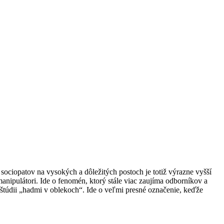
 sociopatov na vysokých a dôležitých postoch je totiž výrazne vyšší
anipulátori. Ide o fenomén, ktorý stále viac zaujíma odborníkov a
štúdii „hadmi v oblekoch“. Ide o veľmi presné označenie, keďže