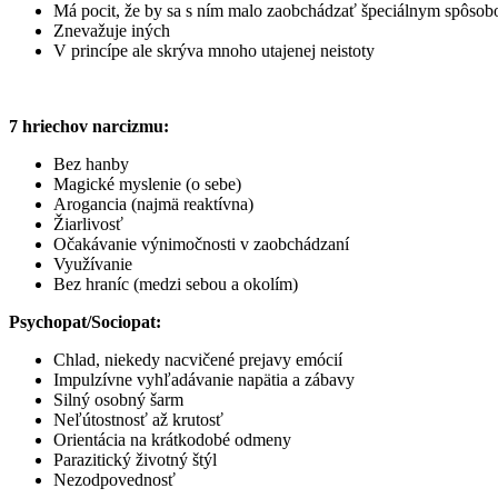
Má pocit, že by sa s ním malo zaobchádzať špeciálnym spôso
Znevažuje iných
V princípe ale skrýva mnoho utajenej neistoty
7 hriechov narcizmu:
Bez hanby
Magické myslenie (o sebe)
Arogancia (najmä reaktívna)
Žiarlivosť
Očakávanie výnimočnosti v zaobchádzaní
Využívanie
Bez hraníc (medzi sebou a okolím)
Psychopat/Sociopat:
Chlad, niekedy nacvičené prejavy emócií
Impulzívne vyhľadávanie napätia a zábavy
Silný osobný šarm
Neľútostnosť až krutosť
Orientácia na krátkodobé odmeny
Parazitický životný štýl
Nezodpovednosť