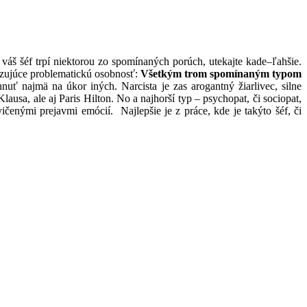
 váš šéf trpí niektorou zo spomínaných porúch, utekajte kade–ľahšie.
lizujúce problematickú osobnosť:
Všetkým trom spomínaným typom
nuť najmä na úkor iných. Narcista je zas arogantný žiarlivec, silne
a, ale aj Paris Hilton. No a najhorší typ – psychopat, či sociopat,
čenými prejavmi emócií. Najlepšie je z práce, kde je takýto šéf, či