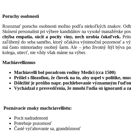
Poruchy osobnosti
Rozoznať poruchu osobnosti možno podľa niekoľkých znakov. Odborníci
Skúsení personalisti pri výbere kandidátov na vysoké manažérske pos
chýba empatia, súcit a pocity viny, nech urobia čokoľvek.
Prito
zaľúbený do seba samého, ktorý očakáva výnimočnú pozornosť a výnim
má často mimoriadny osobný šarm. Ale – jeho životný štýl býva para
kolega, utiecť, nie vždy však máme na výber.
Machiavelli
zmus
Machiavelli bol poradcom rodiny Medici
(c
c
a 1500)
Prišiel s filozofiou, že človek na to, aby uspel v politike, 
Dôležité je preňho napr. pochlebovanie významným ľuďo
Vychádzal z presvedčenia, že m
nohí ľudia sú ignoranti a z
Poznávacie znaky machciavellistu:
Pocit nadradenosti
Potrebuje pozornosť
Časté vyťahovanie sa, grandióznosť