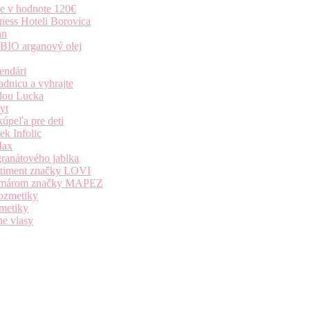
ie v hodnote 120€
ness Hoteli Borovica
an
 BIO arganový olej
endári
dnicu a vyhrajte
dou Lucka
yt
úpeľa pre deti
k Infolic
Max
granátového jablka
ortiment značky LOVI
i komárom značky MAPEZ
kozmetiky
zmetiky
ne vlasy