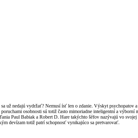
a, sa už nedajú vydržať? Nemusí ísť len o zdanie. Výskyt psychopatov a
poruchami osobnosti sú totiž často mimoriadne inteligentní a výborní m
ania Paul Babiak a Robert D. Hare takýchto šéfov nazývajú vo svojej 
kým devízam totiž patrí schopnosť vynikajúco sa pretvarovať.