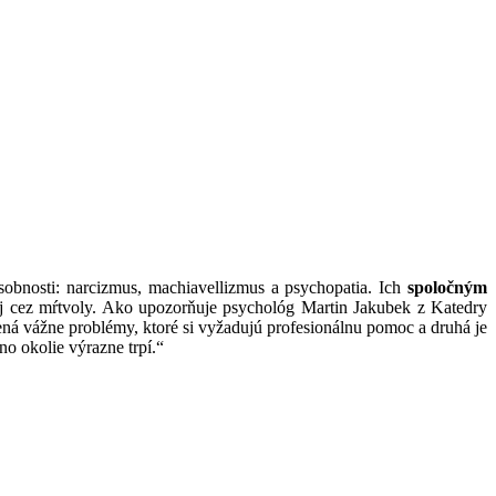
sobnosti: narcizmus, machiavellizmus a psychopatia. Ich
spoločným
 aj cez mŕtvoly. Ako upozorňuje psychológ Martin Jakubek z Katedry
ená vážne problémy, ktoré si vyžadujú profesionálnu pomoc a druhá je
no okolie výrazne trpí.“