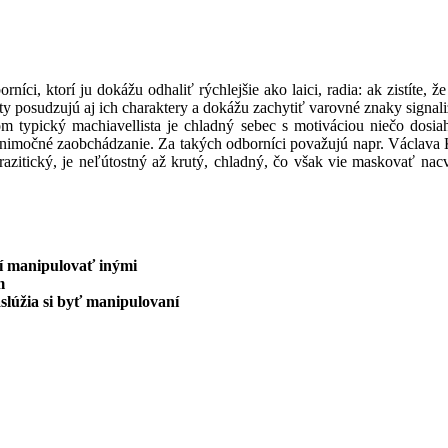
, ktorí ju dokážu odhaliť rýchlejšie ako laici, radia: ak zistíte, že
ty posudzujú aj ich charaktery a dokážu zachytiť varovné znaky signa
m typický machiavellista je chladný sebec s motiváciou niečo dosiah
očné zaobchádzanie. Za takých odborníci považujú napr. Václava Klaus
zitický, je neľútostný až krutý, chladný, čo však vie maskovať nacvi
musí manipulovať inými
m
aslúžia si byť manipulovaní