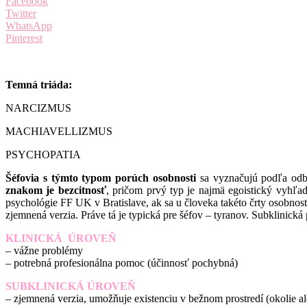
Facebook
Twitter
WhatsApp
Pinterest
Temná triáda:
NARCIZMUS
MACHIAVELLIZMUS
PSYCHOPATIA
Šéfovia s týmto typom porúch osobnosti
sa vyznačujú podľa odbor
znakom je bezcitnosť
, pričom prvý typ je najmä egoistický vyhľa
psychológie FF UK v Bratislave, ak sa u človeka takéto črty osobnos
zjemnená verzia. Práve tá je typická pre šéfov – tyranov. Subklinická 
KLINICKÁ ÚROVEŇ
– vážne problémy
– potrebná profesionálna pomoc (účinnosť pochybná)
SUB
KLINICKÁ ÚROVEŇ
– zjemnená verzia, umožňuje existenciu v bežnom prostredí (okolie ale