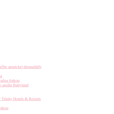
čbe atopickej dermatitídy
ta
vašou fotkou
o areálu Babyland
 Trinity Hotels & Resorts
otkou