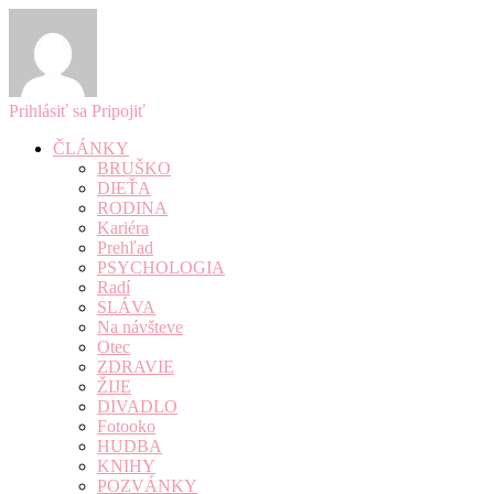
Prihlásiť sa
Pripojiť
ČLÁNKY
BRUŠKO
DIEŤA
RODINA
Kariéra
Prehľad
PSYCHOLOGIA
Radí
SLÁVA
Na návšteve
Otec
ZDRAVIE
ŽIJE
DIVADLO
Fotooko
HUDBA
KNIHY
POZVÁNKY