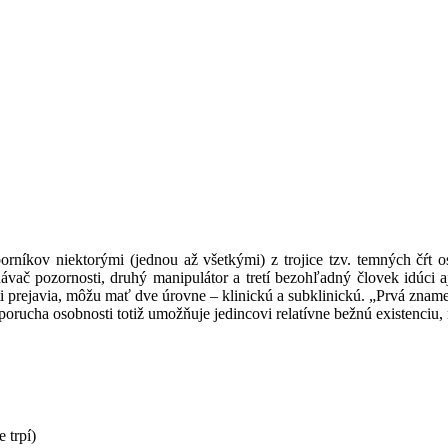
níkov niektorými (jednou až všetkými) z trojice tzv. temných čŕt o
dávač pozornosti, druhý manipulátor a tretí bezohľadný človek idúci
ti prejavia, môžu mať dve úrovne – klinickú a subklinickú. „Prvá znam
porucha osobnosti totiž umožňuje jedincovi relatívne bežnú existenciu, 
 trpí)