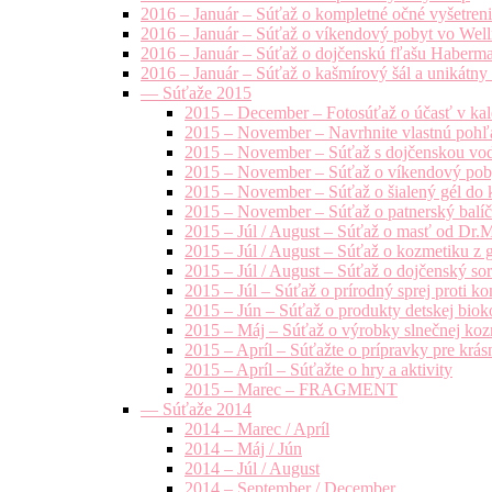
2016 – Január – Súťaž o kompletné očné vyšetren
2016 – Január – Súťaž o víkendový pobyt vo Well
2016 – Január – Súťaž o dojčenskú fľašu Haberm
2016 – Január – Súťaž o kašmírový šál a unikátny
— Súťaže 2015
2015 – December – Fotosúťaž o účasť v kal
2015 – November – Navrhnite vlastnú pohľa
2015 – November – Súťaž s dojčenskou vo
2015 – November – Súťaž o víkendový pob
2015 – November – Súťaž o šialený gél do k
2015 – November – Súťaž o patnerský balíče
2015 – Júl / August – Súťaž o masť od Dr.
2015 – Júl / August – Súťaž o kozmetiku z 
2015 – Júl / August – Súťaž o dojčenský s
2015 – Júl – Súťaž o prírodný sprej prot
2015 – Jún – Súťaž o produkty detskej bio
2015 – Máj – Súťaž o výrobky slnečnej ko
2015 – Apríl – Súťažte o prípravky pre krás
2015 – Apríl – Súťažte o hry a aktivity
2015 – Marec – FRAGMENT
— Súťaže 2014
2014 – Marec / Apríl
2014 – Máj / Jún
2014 – Júl / August
2014 – September / December