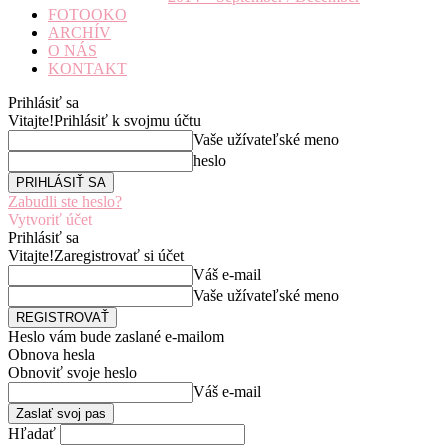
FOTOOKO
ARCHÍV
O NÁS
KONTAKT
Prihlásiť sa
Vitajte!
Prihlásiť k svojmu účtu
Vaše užívateľské meno
heslo
Zabudli ste heslo?
Vytvoriť účet
Prihlásiť sa
Vitajte!
Zaregistrovať si účet
Váš e-mail
Vaše užívateľské meno
Heslo vám bude zaslané e-mailom
Obnova hesla
Obnoviť svoje heslo
Váš e-mail
Hľadať