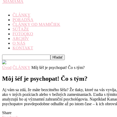
MAMAMA
ČLÁNKY
PORADŇA
ČLÁNKY OD MAMIČIEK
SÚŤAŽE
FOTOOKO
ARCHÍV
O NÁS
KONTAKT
Úvod
ČLÁNKY
Môj šéf je psychopat! Čo s tým?
Môj šéf je psychopat! Čo s tým?
Aj vám sa zdá, že máte bezcitného šéfa? Že tlaky, ktoré na vás vyvíj
ako v iných pozíciach alebo v bežných zamestnaniach. Ľudia s týmito 
analyzujú ho aj významní zahraniční psychológovia. Napríklad Kanaď
psychopatov pravdepodobne odhalíte až po istom čase – k ich obrovs
Share