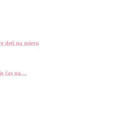
e deti na mieru
 je čas na…