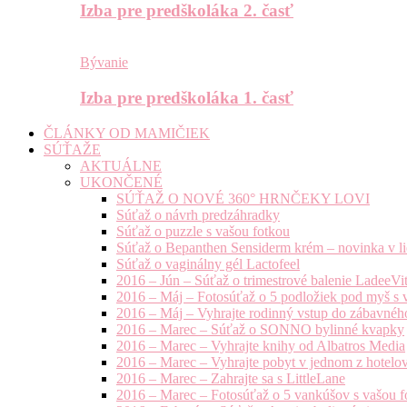
Izba pre predškoláka 2. časť
Bývanie
Izba pre predškoláka 1. časť
ČLÁNKY OD MAMIČIEK
SÚŤAŽE
AKTUÁLNE
UKONČENÉ
SÚŤAŽ O NOVÉ 360° HRNČEKY LOVI
Súťaž o návrh predzáhradky
Súťaž o puzzle s vašou fotkou
Súťaž o Bepanthen Sensiderm krém – novinka v lie
Súťaž o vaginálny gél Lactofeel
2016 – Jún – Súťaž o trimestrové balenie LadeeVi
2016 – Máj – Fotosúťaž o 5 podložiek pod myš s 
2016 – Máj – Vyhrajte rodinný vstup do zábavnéh
2016 – Marec – Súťaž o SONNO bylinné kvapky
2016 – Marec – Vyhrajte knihy od Albatros Media
2016 – Marec – Vyhrajte pobyt v jednom z hotelov
2016 – Marec – Zahrajte sa s LittleLane
2016 – Marec – Fotosúťaž o 5 vankúšov s vašou f