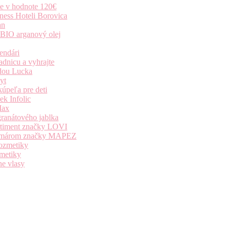
ie v hodnote 120€
ness Hoteli Borovica
an
 BIO arganový olej
endári
dnicu a vyhrajte
dou Lucka
yt
úpeľa pre deti
k Infolic
Max
granátového jablka
ortiment značky LOVI
i komárom značky MAPEZ
kozmetiky
zmetiky
ne vlasy