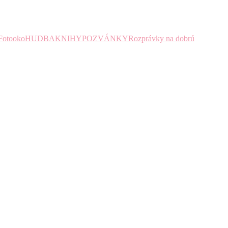
Fotooko
HUDBA
KNIHY
POZVÁNKY
Rozprávky na dobrú