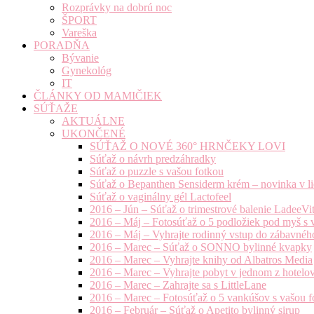
Rozprávky na dobrú noc
ŠPORT
Vareška
PORADŇA
Bývanie
Gynekológ
IT
ČLÁNKY OD MAMIČIEK
SÚŤAŽE
AKTUÁLNE
UKONČENÉ
SÚŤAŽ O NOVÉ 360° HRNČEKY LOVI
Súťaž o návrh predzáhradky
Súťaž o puzzle s vašou fotkou
Súťaž o Bepanthen Sensiderm krém – novinka v lie
Súťaž o vaginálny gél Lactofeel
2016 – Jún – Súťaž o trimestrové balenie LadeeVi
2016 – Máj – Fotosúťaž o 5 podložiek pod myš s 
2016 – Máj – Vyhrajte rodinný vstup do zábavnéh
2016 – Marec – Súťaž o SONNO bylinné kvapky
2016 – Marec – Vyhrajte knihy od Albatros Media
2016 – Marec – Vyhrajte pobyt v jednom z hotelov
2016 – Marec – Zahrajte sa s LittleLane
2016 – Marec – Fotosúťaž o 5 vankúšov s vašou f
2016 – Február – Súťaž o Apetito bylinný sirup