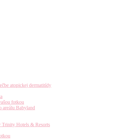
čbe atopickej dermatitídy
ta
vašou fotkou
o areálu Babyland
 Trinity Hotels & Resorts
otkou