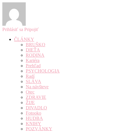
Prihlásiť sa
Pripojiť
ČLÁNKY
BRUŠKO
DIEŤA
RODINA
Kariéra
Prehľad
PSYCHOLOGIA
Radí
SLÁVA
Na návšteve
Otec
ZDRAVIE
ŽIJE
DIVADLO
Fotooko
HUDBA
KNIHY
POZVÁNKY