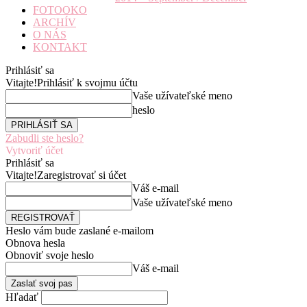
FOTOOKO
ARCHÍV
O NÁS
KONTAKT
Prihlásiť sa
Vitajte!
Prihlásiť k svojmu účtu
Vaše užívateľské meno
heslo
Zabudli ste heslo?
Vytvoriť účet
Prihlásiť sa
Vitajte!
Zaregistrovať si účet
Váš e-mail
Vaše užívateľské meno
Heslo vám bude zaslané e-mailom
Obnova hesla
Obnoviť svoje heslo
Váš e-mail
Hľadať