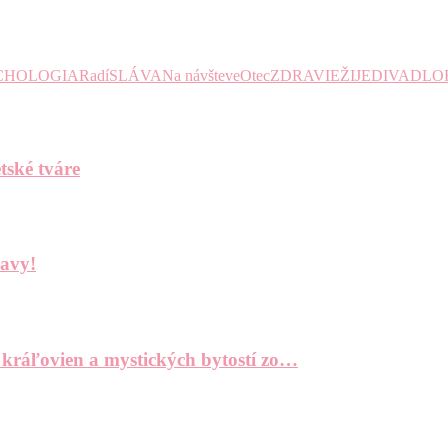
CHOLOGIA
Radí
SLÁVA
Na návšteve
Otec
ZDRAVIE
ŽIJE
DIVADLO
tské tváre
bavy!
 kráľovien a mystických bytostí zo…