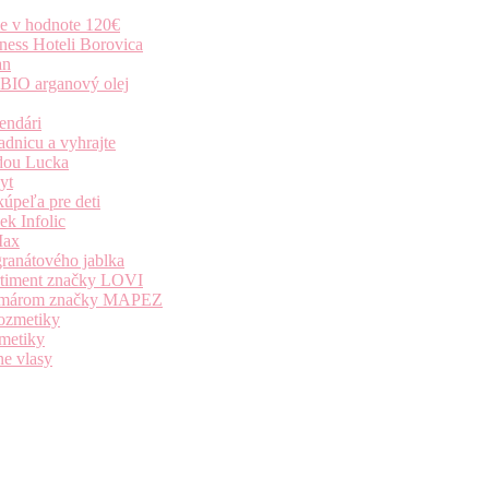
ie v hodnote 120€
ness Hoteli Borovica
an
 BIO arganový olej
endári
dnicu a vyhrajte
dou Lucka
yt
úpeľa pre deti
k Infolic
Max
granátového jablka
ortiment značky LOVI
i komárom značky MAPEZ
kozmetiky
zmetiky
ne vlasy