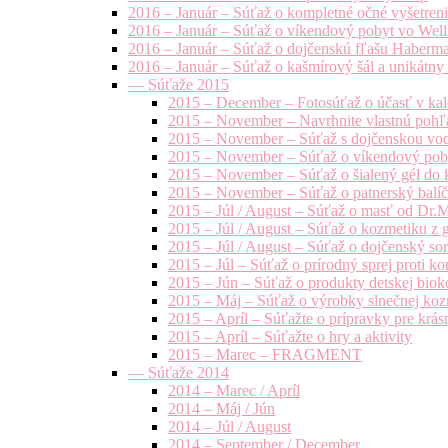
2016 – Január – Súťaž o kompletné očné vyšetren
2016 – Január – Súťaž o víkendový pobyt vo Well
2016 – Január – Súťaž o dojčenskú fľašu Haberm
2016 – Január – Súťaž o kašmírový šál a unikátny
— Súťaže 2015
2015 – December – Fotosúťaž o účasť v kal
2015 – November – Navrhnite vlastnú pohľa
2015 – November – Súťaž s dojčenskou vo
2015 – November – Súťaž o víkendový pob
2015 – November – Súťaž o šialený gél do k
2015 – November – Súťaž o patnerský balíče
2015 – Júl / August – Súťaž o masť od Dr.
2015 – Júl / August – Súťaž o kozmetiku z 
2015 – Júl / August – Súťaž o dojčenský s
2015 – Júl – Súťaž o prírodný sprej prot
2015 – Jún – Súťaž o produkty detskej bio
2015 – Máj – Súťaž o výrobky slnečnej ko
2015 – Apríl – Súťažte o prípravky pre krás
2015 – Apríl – Súťažte o hry a aktivity
2015 – Marec – FRAGMENT
— Súťaže 2014
2014 – Marec / Apríl
2014 – Máj / Jún
2014 – Júl / August
2014 – September / December