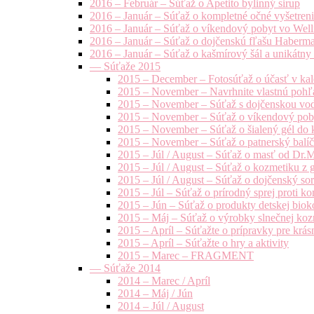
2016 – Február – Súťaž o Apetito bylinný sirup
2016 – Január – Súťaž o kompletné očné vyšetren
2016 – Január – Súťaž o víkendový pobyt vo Well
2016 – Január – Súťaž o dojčenskú fľašu Haberm
2016 – Január – Súťaž o kašmírový šál a unikátny
— Súťaže 2015
2015 – December – Fotosúťaž o účasť v kal
2015 – November – Navrhnite vlastnú pohľa
2015 – November – Súťaž s dojčenskou vo
2015 – November – Súťaž o víkendový pob
2015 – November – Súťaž o šialený gél do k
2015 – November – Súťaž o patnerský balíče
2015 – Júl / August – Súťaž o masť od Dr.
2015 – Júl / August – Súťaž o kozmetiku z 
2015 – Júl / August – Súťaž o dojčenský s
2015 – Júl – Súťaž o prírodný sprej prot
2015 – Jún – Súťaž o produkty detskej bio
2015 – Máj – Súťaž o výrobky slnečnej ko
2015 – Apríl – Súťažte o prípravky pre krás
2015 – Apríl – Súťažte o hry a aktivity
2015 – Marec – FRAGMENT
— Súťaže 2014
2014 – Marec / Apríl
2014 – Máj / Jún
2014 – Júl / August