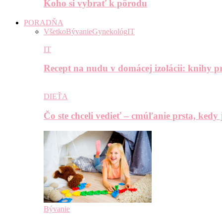
Koho si vybrať k pôrodu
PORADŇA
Všetko
Bývanie
Gynekológ
IT
IT
Recept na nudu v domácej izolácii: knihy pr
DIEŤA
Čo ste chceli vedieť – cmúľanie prsta, kedy
Bývanie