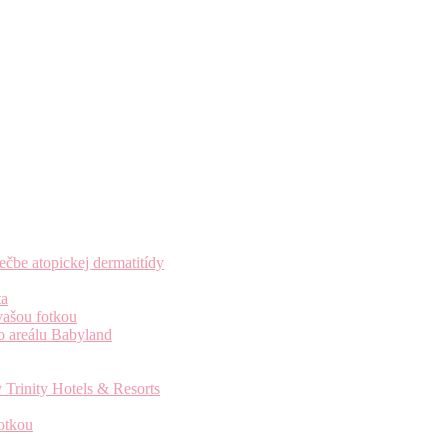
čbe atopickej dermatitídy
ta
vašou fotkou
o areálu Babyland
 Trinity Hotels & Resorts
otkou