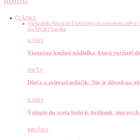
MAMAMA
ČLÁNKY
Všetko
BRUŠKO
DIEŤA
RODINA
Kariéra
Prehľad
PSY
noc
ŠPORT
Vareška
KNIHY
Vianočná knižná nádielka, ktorá rozžiari de
DIEŤA
Dieťa a zvierací miláčik: Nie je dôvod na o
KNIHY
Vstúpte do sveta bohýň, hrdiniek, mocných
BRUŠKO