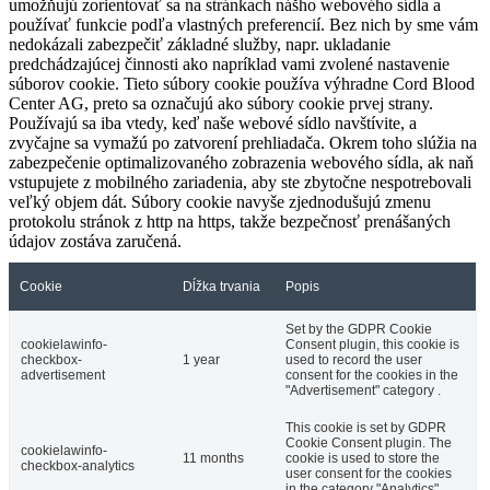
umožňujú zorientovať sa na stránkach nášho webového sídla a
používať funkcie podľa vlastných preferencií. Bez nich by sme vám
nedokázali zabezpečiť základné služby, napr. ukladanie
predchádzajúcej činnosti ako napríklad vami zvolené nastavenie
súborov cookie. Tieto súbory cookie používa výhradne Cord Blood
Center AG, preto sa označujú ako súbory cookie prvej strany.
Používajú sa iba vtedy, keď naše webové sídlo navštívite, a
zvyčajne sa vymažú po zatvorení prehliadača. Okrem toho slúžia na
zabezpečenie optimalizovaného zobrazenia webového sídla, ak naň
vstupujete z mobilného zariadenia, aby ste zbytočne nespotrebovali
veľký objem dát. Súbory cookie navyše zjednodušujú zmenu
protokolu stránok z http na https, takže bezpečnosť prenášaných
údajov zostáva zaručená.
Cookie
Dĺžka trvania
Popis
Set by the GDPR Cookie
cookielawinfo-
Consent plugin, this cookie is
checkbox-
1 year
used to record the user
advertisement
consent for the cookies in the
"Advertisement" category .
This cookie is set by GDPR
Cookie Consent plugin. The
cookielawinfo-
11 months
cookie is used to store the
checkbox-analytics
user consent for the cookies
in the category "Analytics".