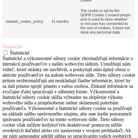
cookie.
The cookie is set by the
GDPR Cookie Consent plugin
and is used to store whether
viewed_cookie_policy
11 months
or not user has consented to
the use of cookies. It does not
store any personal data.
Štatistické
Štatistické
Štatistické a výkonnostné súbory cookie zhromažďujú informácie o
interakcii používateľov s naším webovým sídlom. Umožňujú nám
vidieť, ktoré stránky ste navštívili, a poskytujú nám úplný obraz o
aktivite používateľov na našom webovom sídle. Tieto súbory cookie
pritom nezhromažďujú ani neukladajú žiadne informácie, ktoré by
sa dali priamo spojiť priamo s vašou osobou. Získané informácie sa
zvyčajne ďalej spracúvajú v súhrnnej forme. Výkonnostné a
štatistické súbory cookie slúžia výhradne na zlepšenie výkonu
webového sídla a prispôsobenie online skúsenosti potrebám
používateľa. Výkonnostné a štatistické súbory cookie sa používajú
na základe nášho oprávneného záujmu, aby sme lepšie porozumeli
správaniu používateľov na tomto webovom sídle. Tieto súbory
cookie však môžete kedykoľvek deaktivovať pomocou nižšie
uvedených tlačidiel alebo cez nastavenia v svojom prehliadači. Ak
ste nám samostatne udelili súhlas so spracúvaním vašich osobných