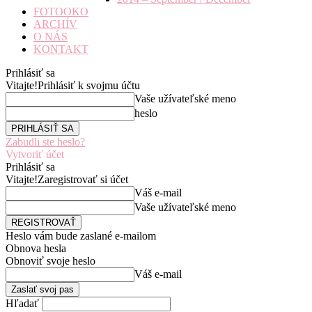
FOTOOKO
ARCHÍV
O NÁS
KONTAKT
Prihlásiť sa
Vitajte!
Prihlásiť k svojmu účtu
Vaše užívateľské meno
heslo
Zabudli ste heslo?
Vytvoriť účet
Prihlásiť sa
Vitajte!
Zaregistrovať si účet
Váš e-mail
Vaše užívateľské meno
Heslo vám bude zaslané e-mailom
Obnova hesla
Obnoviť svoje heslo
Váš e-mail
Hľadať