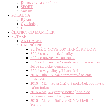
Rozprávky na dobrú noc
ŠPORT
Vareška
PORADŇA
Bývanie
Gynekológ
IT
ČLÁNKY OD MAMIČIEK
SÚŤAŽE
AKTUÁLNE
UKONČENÉ
SÚŤAŽ O NOVÉ 360° HRNČEKY LOVI
Súťaž o návrh predzáhradky
Súťaž o puzzle s vašou fotkou
Súťaž o Bepanthen Sensiderm krém – novinka v
liečbe atopickej dermatitídy
Súťaž o vaginálny gél Lactofeel
2016 – Jún – Súťaž o trimestrové balenie
LadeeVita
2016 – Máj – Fotosúťaž o 5 podložiek pod myš s
vašou fotkou
2016 – Máj – Vyhrajte rodinný vstup do
zábavného areálu Babyland
2016 – Marec – Súťaž o SONNO bylinné
kvapky