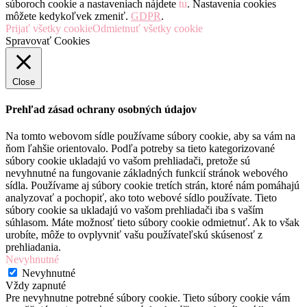
súboroch cookie a nastaveniach nájdete
tu
. Nastavenia cookies
môžete kedykoľvek zmeniť.
GDPR
.
Prijať všetky cookie
Odmietnuť všetky cookie
Spravovať Cookies
Close
Prehľad zásad ochrany osobných údajov
Na tomto webovom sídle používame súbory cookie, aby sa vám na
ňom ľahšie orientovalo. Podľa potreby sa tieto kategorizované
súbory cookie ukladajú vo vašom prehliadači, pretože sú
nevyhnutné na fungovanie základných funkcií stránok webového
sídla. Používame aj súbory cookie tretích strán, ktoré nám pomáhajú
analyzovať a pochopiť, ako toto webové sídlo používate. Tieto
súbory cookie sa ukladajú vo vašom prehliadači iba s vaším
súhlasom. Máte možnosť tieto súbory cookie odmietnuť. Ak to však
urobíte, môže to ovplyvniť vašu používateľskú skúsenosť z
prehliadania.
Nevyhnutné
Nevyhnutné
Vždy zapnuté
Pre nevyhnutne potrebné súbory cookie. Tieto súbory cookie vám