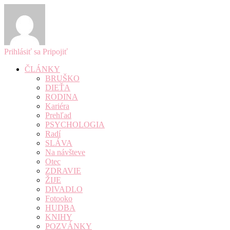
Prihlásiť sa
Pripojiť
ČLÁNKY
BRUŠKO
DIEŤA
RODINA
Kariéra
Prehľad
PSYCHOLOGIA
Radí
SLÁVA
Na návšteve
Otec
ZDRAVIE
ŽIJE
DIVADLO
Fotooko
HUDBA
KNIHY
POZVÁNKY