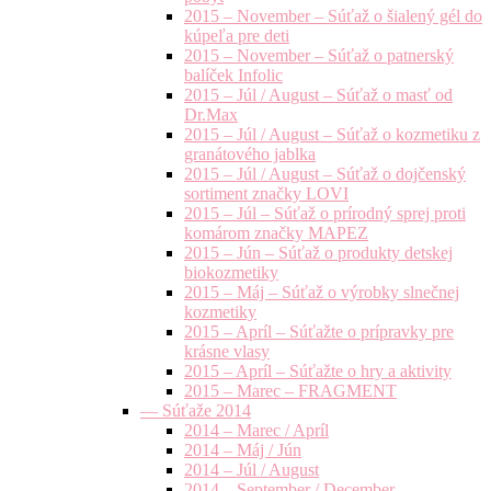
2015 – November – Súťaž o šialený gél do
kúpeľa pre deti
2015 – November – Súťaž o patnerský
balíček Infolic
2015 – Júl / August – Súťaž o masť od
Dr.Max
2015 – Júl / August – Súťaž o kozmetiku z
granátového jablka
2015 – Júl / August – Súťaž o dojčenský
sortiment značky LOVI
2015 – Júl – Súťaž o prírodný sprej proti
komárom značky MAPEZ
2015 – Jún – Súťaž o produkty detskej
biokozmetiky
2015 – Máj – Súťaž o výrobky slnečnej
kozmetiky
2015 – Apríl – Súťažte o prípravky pre
krásne vlasy
2015 – Apríl – Súťažte o hry a aktivity
2015 – Marec – FRAGMENT
— Súťaže 2014
2014 – Marec / Apríl
2014 – Máj / Jún
2014 – Júl / August
2014 – September / December