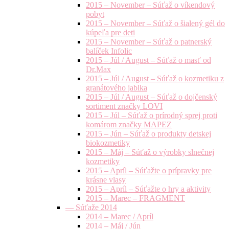
2015 – November – Súťaž o víkendový
pobyt
2015 – November – Súťaž o šialený gél do
kúpeľa pre deti
2015 – November – Súťaž o patnerský
balíček Infolic
2015 – Júl / August – Súťaž o masť od
Dr.Max
2015 – Júl / August – Súťaž o kozmetiku z
granátového jablka
2015 – Júl / August – Súťaž o dojčenský
sortiment značky LOVI
2015 – Júl – Súťaž o prírodný sprej proti
komárom značky MAPEZ
2015 – Jún – Súťaž o produkty detskej
biokozmetiky
2015 – Máj – Súťaž o výrobky slnečnej
kozmetiky
2015 – Apríl – Súťažte o prípravky pre
krásne vlasy
2015 – Apríl – Súťažte o hry a aktivity
2015 – Marec – FRAGMENT
— Súťaže 2014
2014 – Marec / Apríl
2014 – Máj / Jún