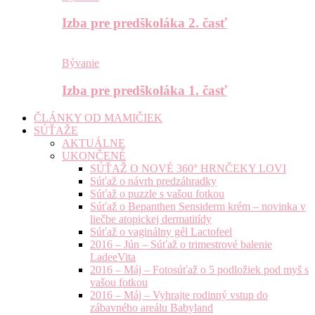
Izba pre predškoláka 2. časť
Bývanie
Izba pre predškoláka 1. časť
ČLÁNKY OD MAMIČIEK
SÚŤAŽE
AKTUÁLNE
UKONČENÉ
SÚŤAŽ O NOVÉ 360° HRNČEKY LOVI
Súťaž o návrh predzáhradky
Súťaž o puzzle s vašou fotkou
Súťaž o Bepanthen Sensiderm krém – novinka v
liečbe atopickej dermatitídy
Súťaž o vaginálny gél Lactofeel
2016 – Jún – Súťaž o trimestrové balenie
LadeeVita
2016 – Máj – Fotosúťaž o 5 podložiek pod myš s
vašou fotkou
2016 – Máj – Vyhrajte rodinný vstup do
zábavného areálu Babyland