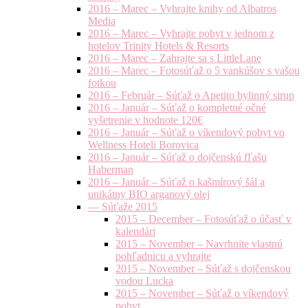
2016 – Marec – Vyhrajte knihy od Albatros
Media
2016 – Marec – Vyhrajte pobyt v jednom z
hotelov Trinity Hotels & Resorts
2016 – Marec – Zahrajte sa s LittleLane
2016 – Marec – Fotosúťaž o 5 vankúšov s vašou
fotkou
2016 – Február – Súťaž o Apetito bylinný sirup
2016 – Január – Súťaž o kompletné očné
vyšetrenie v hodnote 120€
2016 – Január – Súťaž o víkendový pobyt vo
Wellness Hoteli Borovica
2016 – Január – Súťaž o dojčenskú fľašu
Haberman
2016 – Január – Súťaž o kašmírový šál a
unikátny BIO arganový olej
— Súťaže 2015
2015 – December – Fotosúťaž o účasť v
kalendári
2015 – November – Navrhnite vlastnú
pohľadnicu a vyhrajte
2015 – November – Súťaž s dojčenskou
vodou Lucka
2015 – November – Súťaž o víkendový
pobyt