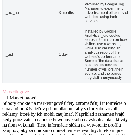
Provided by Google Tag
Manager to experiment
_gcl_au
3 months
advertisement efficiency of
websites using their
services.
Installed by Google
Analytics, _gid cookie
stores information on how
visitors use a website,
while also creating an
analytics report of the
_gid
1 day
website's performance.
Some of the data that are
collected include the
number of visitors, their
source, and the pages
they visit anonymously.
Marketingové
Marketingové
Súbory cookie na marketingové účely zhromažďujú informácie o
správaní používateľov pri prehliadaní, aby sa im zobrazovali
reklamy, ktoré by ich mohli zaujímať. Napríklad zaznamenávajú,
kedy používatelia naposledy webové sídlo navštívili a aké aktivity
na ňom vykonali. Tieto informácie slúžia na vytvorenie profilu
záujmov, aby sa umožnilo umiestnenie relevantných reklám pre