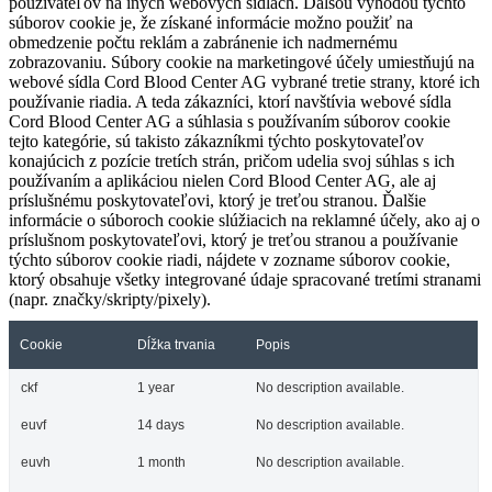
používateľov na iných webových sídlach. Ďalšou výhodou týchto
súborov cookie je, že získané informácie možno použiť na
obmedzenie počtu reklám a zabránenie ich nadmernému
zobrazovaniu. Súbory cookie na marketingové účely umiestňujú na
webové sídla Cord Blood Center AG vybrané tretie strany, ktoré ich
používanie riadia. A teda zákazníci, ktorí navštívia webové sídla
Cord Blood Center AG a súhlasia s používaním súborov cookie
tejto kategórie, sú takisto zákazníkmi týchto poskytovateľov
konajúcich z pozície tretích strán, pričom udelia svoj súhlas s ich
používaním a aplikáciou nielen Cord Blood Center AG, ale aj
príslušnému poskytovateľovi, ktorý je treťou stranou. Ďalšie
informácie o súboroch cookie slúžiacich na reklamné účely, ako aj o
príslušnom poskytovateľovi, ktorý je treťou stranou a používanie
týchto súborov cookie riadi, nájdete v zozname súborov cookie,
ktorý obsahuje všetky integrované údaje spracované tretími stranami
(napr. značky/skripty/pixely).
Cookie
Dĺžka trvania
Popis
ckf
1 year
No description available.
euvf
14 days
No description available.
euvh
1 month
No description available.