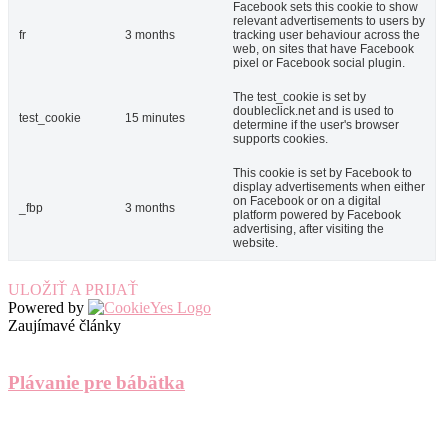
Facebook sets this cookie to show
relevant advertisements to users by
fr
3 months
tracking user behaviour across the
web, on sites that have Facebook
pixel or Facebook social plugin.
The test_cookie is set by
doubleclick.net and is used to
test_cookie
15 minutes
determine if the user's browser
supports cookies.
This cookie is set by Facebook to
display advertisements when either
on Facebook or on a digital
_fbp
3 months
platform powered by Facebook
advertising, after visiting the
website.
ULOŽIŤ A PRIJAŤ
Powered by
Zaujímavé články
Plávanie pre bábätka