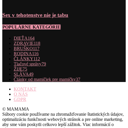
Sex v tehotenstve nie je tabu
POPULÁRNE KATEGÓRIE
DIEŤA
164
ZDRAVIE
118
BRUŠKO
117
RODINA
116
ČLÁNKY
112
Tlačové správy
79
ŽIJE
75
SLÁVA
49
Články od mamičiek pre mamičky
37
KONTAKT
O NÁS
GDPR
© MAMAMA
Súbory cookie používame na zhromažďovanie štatistických údajov,
optimalizáciu funkčnosti webových stránok a pre online marketing,
aby sme vám poskytli celkovo lepší zážitok. Viac informácií o