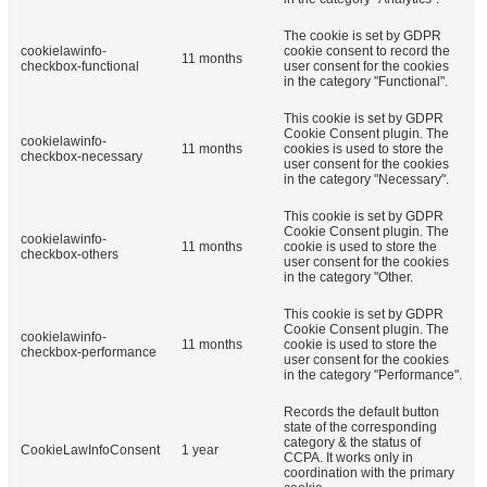
The cookie is set by GDPR
cookielawinfo-
cookie consent to record the
11 months
checkbox-functional
user consent for the cookies
in the category "Functional".
This cookie is set by GDPR
Cookie Consent plugin. The
cookielawinfo-
11 months
cookies is used to store the
checkbox-necessary
user consent for the cookies
in the category "Necessary".
This cookie is set by GDPR
Cookie Consent plugin. The
cookielawinfo-
11 months
cookie is used to store the
checkbox-others
user consent for the cookies
in the category "Other.
This cookie is set by GDPR
Cookie Consent plugin. The
cookielawinfo-
11 months
cookie is used to store the
checkbox-performance
user consent for the cookies
in the category "Performance".
Records the default button
state of the corresponding
category & the status of
CookieLawInfoConsent
1 year
CCPA. It works only in
coordination with the primary