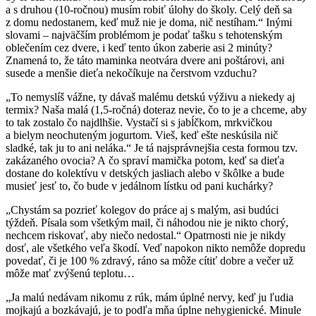
a s druhou (10-ročnou) musím robiť úlohy do školy. Celý deň sa
z domu nedostanem, keď muž nie je doma, nič nestíham.“ Inými
slovami – najväčším problémom je podať tašku s tehotenským
oblečením cez dvere, i keď tento úkon zaberie asi 2 minúty?
Znamená to, že táto maminka neotvára dvere ani poštárovi, ani
susede a menšie dieťa nekočíkuje na čerstvom vzduchu?
„To nemyslíš vážne, ty dávaš malému detskú výživu a niekedy aj
termix? Naša malá (1,5-ročná) doteraz nevie, čo to je a chceme, aby
to tak zostalo čo najdlhšie. Vystačí si s jabĺčkom, mrkvičkou
a bielym neochuteným jogurtom. Vieš, keď ešte neskúsila nič
sladké, tak ju to ani neláka.“ Je tá najsprávnejšia cesta formou tzv.
zakázaného ovocia? A čo spraví mamička potom, keď sa dieťa
dostane do kolektívu v detských jasliach alebo v škôlke a bude
musieť jesť to, čo bude v jedálnom lístku od pani kuchárky?
„Chystám sa pozrieť kolegov do práce aj s malým, asi budúci
týždeň. Písala som všetkým mail, či náhodou nie je nikto chorý,
nechcem riskovať, aby niečo nedostal.“ Opatrnosti nie je nikdy
dosť, ale všetkého veľa škodí. Veď napokon nikto nemôže dopredu
povedať, či je 100 % zdravý, ráno sa môže cítiť dobre a večer už
môže mať zvýšenú teplotu…
„Ja malú nedávam nikomu z rúk, mám úplné nervy, keď ju ľudia
mojkajú a bozkávajú, je to podľa mňa úplne nehygienické. Minule