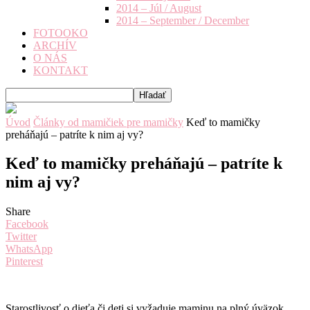
2014 – Júl / August
2014 – September / December
FOTOOKO
ARCHÍV
O NÁS
KONTAKT
Úvod
Články od mamičiek pre mamičky
Keď to mamičky
preháňajú – patríte k nim aj vy?
Keď to mamičky preháňajú – patríte k
nim aj vy?
Share
Facebook
Twitter
WhatsApp
Pinterest
Starostlivosť o dieťa či deti si vyžaduje maminu na plný úväzok.