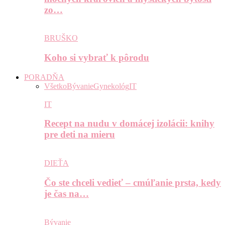
zo…
BRUŠKO
Koho si vybrať k pôrodu
PORADŇA
Všetko
Bývanie
Gynekológ
IT
IT
Recept na nudu v domácej izolácii: knihy
pre deti na mieru
DIEŤA
Čo ste chceli vedieť – cmúľanie prsta, kedy
je čas na…
Bývanie