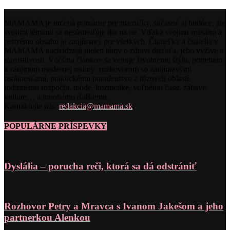
MAMAMA je určená primárne pre mamičky, súčasné aj budúce, ale
svojimi témami sa nesústreďuje iba na ne. Vďaka svojmu rozsahu a
pestrému obsahu je zaujímavý pre všetkých. Čitateľky a čitatelia v
MAMAMA nachádzajú nielen témy o zdraví dieťaťa, jeho výžive a
starostlivosti. Väčšina článkov sa venuje životnému štýlu, potrebám
a záujmom modernej rodiny: rozhovorom so zaujímavými
osobnosťami, praktickému poradenstvo z rôznych oblastí,
rodinnému rozpočtu, móde, kozmetike, voľnému času, zábave,
kultúre… a mnohému ďalšiemu.
Kontaktujte nás:
redakcia@mamama.sk
POPULÁRNE PRÍSPEVKY
Dyslália – porucha reči, ktorá sa dá odstrániť
Rozhovor Petry a Mravca s Ivanom Jakešom a jeho
partnerkou Alenkou