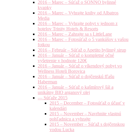
2016 – Marec – Súťaž o SONNO bylinné
kvapky
2016 – Marec – Vyhrajte knihy od Albatros
Media
2016 – Marec – Vyhrajte pobyt v jednom z
hotelov Trinity Hotels & Resorts
2016 – Marec – Zahrajte sa s LittleLane
2016 – Marec – Fotosúťaž o 5 vankúšov s vašou
fotkou
2016 – Február – Súťaž o Apetito bylinný sirup
2016 – Január – Súťaž o kompletné očné
vyšetrenie v hodnote 120€
2016 – Január – Súťaž o víkendový pobyt vo
Wellness Hoteli Borovica
2016 – Január – Súťaž o dojčenskú fľašu
Haberman
2016 – Január – Súťaž o kašmírový šál a
unikátny BIO arganový olej
— Súťaže 2015
2015 – December – Fotosúťaž o účasť v
kalendári
2015 – November – Navrhnite vlastnú
pohľadnicu a vyhrajte
2015 – November – Súťaž s dojčenskou
vodou Lucka