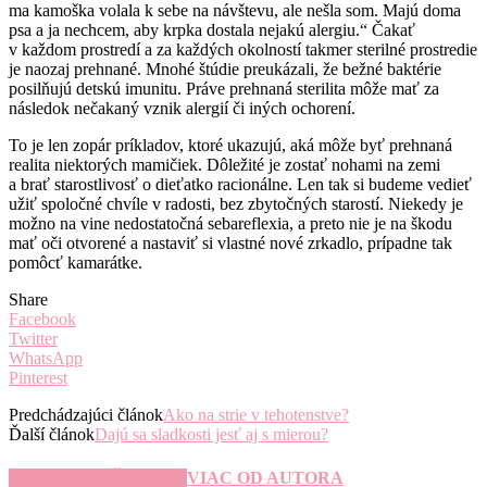
ma kamoška volala k sebe na návštevu, ale nešla som. Majú doma
psa a ja nechcem, aby krpka dostala nejakú alergiu.“ Čakať
v každom prostredí a za každých okolností takmer sterilné prostredie
je naozaj prehnané. Mnohé štúdie preukázali, že bežné baktérie
posilňujú detskú imunitu. Práve prehnaná sterilita môže mať za
následok nečakaný vznik alergií či iných ochorení.
To je len zopár príkladov, ktoré ukazujú, aká môže byť prehnaná
realita niektorých mamičiek. Dôležité je zostať nohami na zemi
a brať starostlivosť o dieťatko racionálne. Len tak si budeme vedieť
užiť spoločné chvíle v radosti, bez zbytočných starostí. Niekedy je
možno na vine nedostatočná sebareflexia, a preto nie je na škodu
mať oči otvorené a nastaviť si vlastné nové zrkadlo, prípadne tak
pomôcť kamarátke.
Share
Facebook
Twitter
WhatsApp
Pinterest
Predchádzajúci článok
Ako na strie v tehotenstve?
Ďalší článok
Dajú sa sladkosti jesť aj s mierou?
SÚVISIACE ČLÁNKY
VIAC OD AUTORA