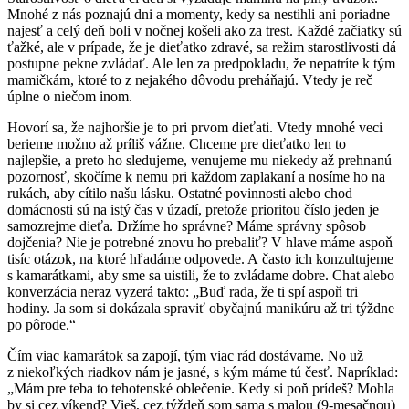
Mnohé z nás poznajú dni a momenty, kedy sa nestihli ani poriadne
najesť a celý deň boli v nočnej košeli ako za trest. Každé začiatky sú
ťažké, ale v prípade, že je dieťatko zdravé, sa režim starostlivosti dá
postupne pekne zvládať. Ale len za predpokladu, že nepatríte k tým
mamičkám, ktoré to z nejakého dôvodu preháňajú. Vtedy je reč
úplne o niečom inom.
Hovorí sa, že najhoršie je to pri prvom dieťati. Vtedy mnohé veci
berieme možno až príliš vážne. Chceme pre dieťatko len to
najlepšie, a preto ho sledujeme, venujeme mu niekedy až prehnanú
pozornosť, skočíme k nemu pri každom zaplakaní a nosíme ho na
rukách, aby cítilo našu lásku. Ostatné povinnosti alebo chod
domácnosti sú na istý čas v úzadí, pretože prioritou číslo jeden je
samozrejme dieťa. Držíme ho správne? Máme správny spôsob
dojčenia? Nie je potrebné znovu ho prebaliť? V hlave máme aspoň
tisíc otázok, na ktoré hľadáme odpovede. A často ich konzultujeme
s kamarátkami, aby sme sa uistili, že to zvládame dobre. Chat alebo
konverzácia neraz vyzerá takto: „Buď rada, že ti spí aspoň tri
hodiny. Ja som si dokázala spraviť obyčajnú manikúru až tri týždne
po pôrode.“
Čím viac kamarátok sa zapojí, tým viac rád dostávame. No už
z niekoľkých riadkov nám je jasné, s kým máme tú česť. Napríklad:
„Mám pre teba to tehotenské oblečenie. Kedy si poň prídeš? Mohla
by si cez víkend? Vieš, cez týždeň som sama s malou (9-mesačnou)