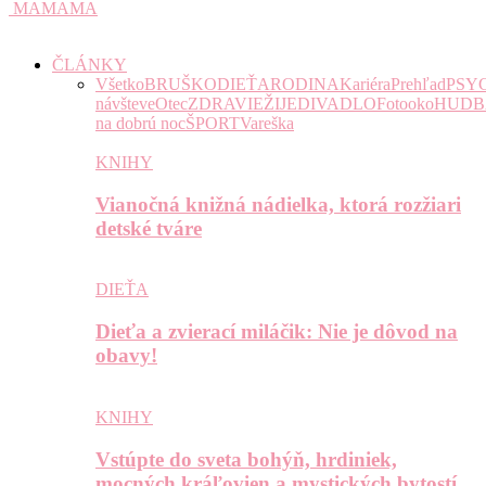
MAMAMA
ČLÁNKY
Všetko
BRUŠKO
DIEŤA
RODINA
Kariéra
Prehľad
PSY
návšteve
Otec
ZDRAVIE
ŽIJE
DIVADLO
Fotooko
HUDB
na dobrú noc
ŠPORT
Vareška
KNIHY
Vianočná knižná nádielka, ktorá rozžiari
detské tváre
DIEŤA
Dieťa a zvierací miláčik: Nie je dôvod na
obavy!
KNIHY
Vstúpte do sveta bohýň, hrdiniek,
mocných kráľovien a mystických bytostí