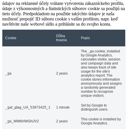
údajov na reklamné účely vrátane vytvorenia zákazníckeho profilu,
údaje z výkonnostných a štatistických súborov cookie sa použijú na
tieto účely. Predpokladom na použitie takýchto údajov je naša
možnosť prepojiť ID súboru cookie s vaším profilom, napr. keď
navštívite naše webové sídlo a prihlásite sa do svojho konta.
Dĺžka
Cookie
Popis
trvania
The _ga cookie, installed
by Google Analytics,
calculates visitor, session
and campaign data and
also keeps track of site
usage for the site's
_ga
2 years
analytics report. The
cookie stores information
anonymously and assigns
a randomly generated
number to recognize
unique visitors.
Set by Google to
_gat_gtag_UA_53973425_1
1 minute
distinguish users.
This cookie is installed by
_ga_WW6HWGNJV2
2 years
Google Analytics.