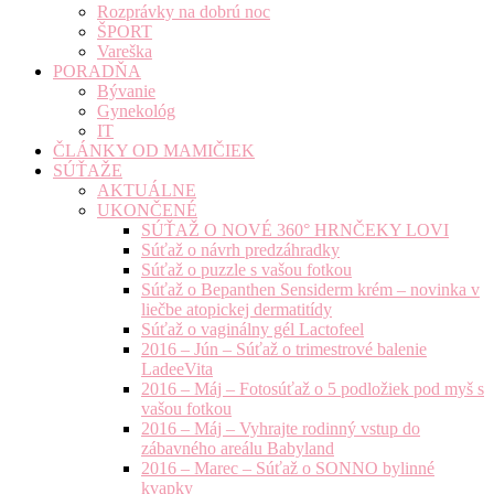
Rozprávky na dobrú noc
ŠPORT
Vareška
PORADŇA
Bývanie
Gynekológ
IT
ČLÁNKY OD MAMIČIEK
SÚŤAŽE
AKTUÁLNE
UKONČENÉ
SÚŤAŽ O NOVÉ 360° HRNČEKY LOVI
Súťaž o návrh predzáhradky
Súťaž o puzzle s vašou fotkou
Súťaž o Bepanthen Sensiderm krém – novinka v
liečbe atopickej dermatitídy
Súťaž o vaginálny gél Lactofeel
2016 – Jún – Súťaž o trimestrové balenie
LadeeVita
2016 – Máj – Fotosúťaž o 5 podložiek pod myš s
vašou fotkou
2016 – Máj – Vyhrajte rodinný vstup do
zábavného areálu Babyland
2016 – Marec – Súťaž o SONNO bylinné
kvapky