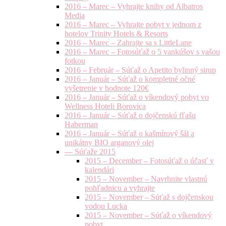
2016 – Marec – Vyhrajte knihy od Albatros
Media
2016 – Marec – Vyhrajte pobyt v jednom z
hotelov Trinity Hotels & Resorts
2016 – Marec – Zahrajte sa s LittleLane
2016 – Marec – Fotosúťaž o 5 vankúšov s vašou
fotkou
2016 – Február – Súťaž o Apetito bylinný sirup
2016 – Január – Súťaž o kompletné očné
vyšetrenie v hodnote 120€
2016 – Január – Súťaž o víkendový pobyt vo
Wellness Hoteli Borovica
2016 – Január – Súťaž o dojčenskú fľašu
Haberman
2016 – Január – Súťaž o kašmírový šál a
unikátny BIO arganový olej
— Súťaže 2015
2015 – December – Fotosúťaž o účasť v
kalendári
2015 – November – Navrhnite vlastnú
pohľadnicu a vyhrajte
2015 – November – Súťaž s dojčenskou
vodou Lucka
2015 – November – Súťaž o víkendový
pobyt