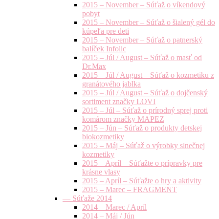
2015 – November – Súťaž o víkendový
pobyt
2015 – November – Súťaž o šialený gél do
kúpeľa pre deti
2015 – November – Súťaž o patnerský
balíček Infolic
2015 – Júl / August – Súťaž o masť od
Dr.Max
2015 – Júl / August – Súťaž o kozmetiku z
granátového jablka
2015 – Júl / August – Súťaž o dojčenský
sortiment značky LOVI
2015 – Júl – Súťaž o prírodný sprej proti
komárom značky MAPEZ
2015 – Jún – Súťaž o produkty detskej
biokozmetiky
2015 – Máj – Súťaž o výrobky slnečnej
kozmetiky
2015 – Apríl – Súťažte o prípravky pre
krásne vlasy
2015 – Apríl – Súťažte o hry a aktivity
2015 – Marec – FRAGMENT
— Súťaže 2014
2014 – Marec / Apríl
2014 – Máj / Jún