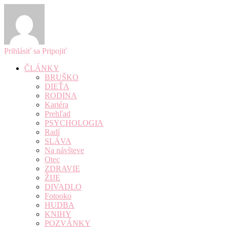
Prihlásiť sa
Pripojiť
ČLÁNKY
BRUŠKO
DIEŤA
RODINA
Kariéra
Prehľad
PSYCHOLOGIA
Radí
SLÁVA
Na návšteve
Otec
ZDRAVIE
ŽIJE
DIVADLO
Fotooko
HUDBA
KNIHY
POZVÁNKY