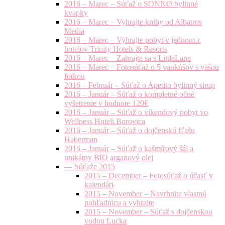
2016 – Marec – Súťaž o SONNO bylinné
kvapky
2016 – Marec – Vyhrajte knihy od Albatros
Media
2016 – Marec – Vyhrajte pobyt v jednom z
hotelov Trinity Hotels & Resorts
2016 – Marec – Zahrajte sa s LittleLane
2016 – Marec – Fotosúťaž o 5 vankúšov s vašou
fotkou
2016 – Február – Súťaž o Apetito bylinný sirup
2016 – Január – Súťaž o kompletné očné
vyšetrenie v hodnote 120€
2016 – Január – Súťaž o víkendový pobyt vo
Wellness Hoteli Borovica
2016 – Január – Súťaž o dojčenskú fľašu
Haberman
2016 – Január – Súťaž o kašmírový šál a
unikátny BIO arganový olej
— Súťaže 2015
2015 – December – Fotosúťaž o účasť v
kalendári
2015 – November – Navrhnite vlastnú
pohľadnicu a vyhrajte
2015 – November – Súťaž s dojčenskou
vodou Lucka