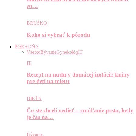
zo…
BRUŠKO
Koho si vybrať k pôrodu
PORADŇA
Všetko
Bývanie
Gynekológ
IT
IT
Recept na nudu v domácej izolácii: knihy
pre deti na mieru
DIEŤA
Čo ste chceli vedieť – cmúľanie prsta, kedy
je čas na…
Bývanie