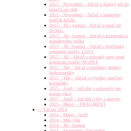
2015 – November – Súťaž o šialený gél do
kúpeľa pre deti
2015 – November – Súťaž o patnerský
balíček Infolic
2015 – Júl / August – Súťaž o masť od
Dr.Max
2015 – Júl / August – Súťaž o kozmetiku z
granátového jablka
2015 – Júl / August – Súťaž o dojčenský
sortiment značky LOVI
2015 – Júl – Súťaž o prírodný sprej proti
komárom značky MAPEZ
2015 – Jún – Súťaž o produkty detskej
biokozmetiky
2015 – Máj – Súťaž o výrobky slnečnej
kozmetiky
2015 – Apríl – Súťažte o prípravky pre
krásne vlasy
2015 – Apríl – Súťažte o hry a aktivity
2015 – Marec – FRAGMENT
— Súťaže 2014
2014 – Marec / Apríl
2014 – Máj / Jún
2014 – Júl / August
2014 – September / December