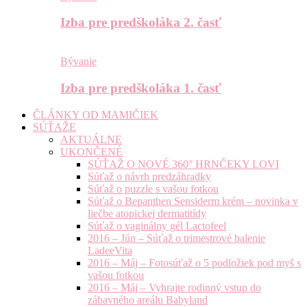
Izba pre predškoláka 2. časť
Bývanie
Izba pre predškoláka 1. časť
ČLÁNKY OD MAMIČIEK
SÚŤAŽE
AKTUÁLNE
UKONČENÉ
SÚŤAŽ O NOVÉ 360° HRNČEKY LOVI
Súťaž o návrh predzáhradky
Súťaž o puzzle s vašou fotkou
Súťaž o Bepanthen Sensiderm krém – novinka v
liečbe atopickej dermatitídy
Súťaž o vaginálny gél Lactofeel
2016 – Jún – Súťaž o trimestrové balenie
LadeeVita
2016 – Máj – Fotosúťaž o 5 podložiek pod myš s
vašou fotkou
2016 – Máj – Vyhrajte rodinný vstup do
zábavného areálu Babyland