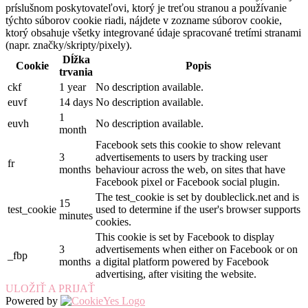
príslušnom poskytovateľovi, ktorý je treťou stranou a používanie
týchto súborov cookie riadi, nájdete v zozname súborov cookie,
ktorý obsahuje všetky integrované údaje spracované tretími stranami
(napr. značky/skripty/pixely).
Dĺžka
Cookie
Popis
trvania
ckf
1 year
No description available.
euvf
14 days
No description available.
1
euvh
No description available.
month
Facebook sets this cookie to show relevant
3
advertisements to users by tracking user
fr
months
behaviour across the web, on sites that have
Facebook pixel or Facebook social plugin.
The test_cookie is set by doubleclick.net and is
15
test_cookie
used to determine if the user's browser supports
minutes
cookies.
This cookie is set by Facebook to display
3
advertisements when either on Facebook or on
_fbp
months
a digital platform powered by Facebook
advertising, after visiting the website.
ULOŽIŤ A PRIJAŤ
Powered by