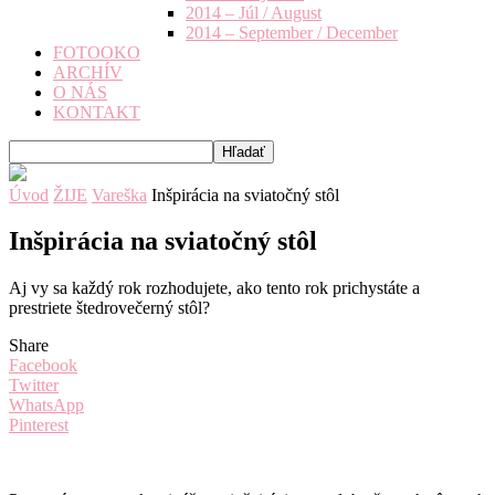
2014 – Júl / August
2014 – September / December
FOTOOKO
ARCHÍV
O NÁS
KONTAKT
Úvod
ŽIJE
Vareška
Inšpirácia na sviatočný stôl
Inšpirácia na sviatočný stôl
Aj vy sa každý rok rozhodujete, ako tento rok prichystáte a
prestriete štedrovečerný stôl?
Share
Facebook
Twitter
WhatsApp
Pinterest