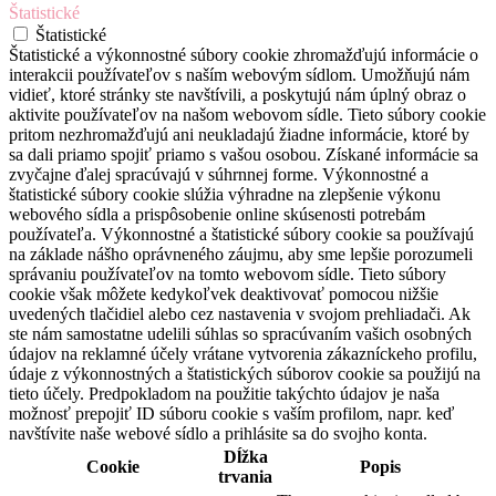
Štatistické
Štatistické
Štatistické a výkonnostné súbory cookie zhromažďujú informácie o
interakcii používateľov s naším webovým sídlom. Umožňujú nám
vidieť, ktoré stránky ste navštívili, a poskytujú nám úplný obraz o
aktivite používateľov na našom webovom sídle. Tieto súbory cookie
pritom nezhromažďujú ani neukladajú žiadne informácie, ktoré by
sa dali priamo spojiť priamo s vašou osobou. Získané informácie sa
zvyčajne ďalej spracúvajú v súhrnnej forme. Výkonnostné a
štatistické súbory cookie slúžia výhradne na zlepšenie výkonu
webového sídla a prispôsobenie online skúsenosti potrebám
používateľa. Výkonnostné a štatistické súbory cookie sa používajú
na základe nášho oprávneného záujmu, aby sme lepšie porozumeli
správaniu používateľov na tomto webovom sídle. Tieto súbory
cookie však môžete kedykoľvek deaktivovať pomocou nižšie
uvedených tlačidiel alebo cez nastavenia v svojom prehliadači. Ak
ste nám samostatne udelili súhlas so spracúvaním vašich osobných
údajov na reklamné účely vrátane vytvorenia zákazníckeho profilu,
údaje z výkonnostných a štatistických súborov cookie sa použijú na
tieto účely. Predpokladom na použitie takýchto údajov je naša
možnosť prepojiť ID súboru cookie s vaším profilom, napr. keď
navštívite naše webové sídlo a prihlásite sa do svojho konta.
Dĺžka
Cookie
Popis
trvania