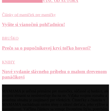
SÚVISIACE ČLÁNKY
VIAC OD AUTORA
Články od mamičiek pre mamičky
Vyšite si vianočnú pohľadnicu!
BRUŠKO
Prečo sa o pupočníkovej krvi toľko hovorí?
KNIHY
Nové vydanie slávneho príbehu o malom drevenom
panáčikovi
MAMAMA je určená primárne pre mamičky, súčasné aj budúce, ale
svojimi témami sa nesústreďuje iba na ne. Vďaka svojmu rozsahu a
pestrému obsahu je zaujímavý pre všetkých. Čitateľky a čitatelia v
MAMAMA nachádzajú nielen témy o zdraví dieťaťa, jeho výžive a
starostlivosti. Väčšina článkov sa venuje životnému štýlu, potrebám