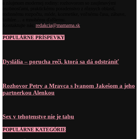
a záujmom modernej rodiny: rozhovorom so zaujímavými
osobnosťami, praktickému poradenstvo z rôznych oblastí,
rodinnému rozpočtu, móde, kozmetike, voľnému času, zábave,
kultúre… a mnohému ďalšiemu.
Kontaktujte nás:
redakcia@mamama.sk
POPULÁRNE PRÍSPEVKY
Dyslália – porucha reči, ktorá sa dá odstrániť
Rozhovor Petry a Mravca s Ivanom Jakešom a jeho
partnerkou Alenkou
Sex v tehotenstve nie je tabu
POPULÁRNE KATEGÓRIE