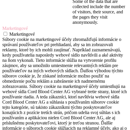
Some of the data that are
collected include the number
of visitors, their source, and
the pages they visit
anonymously.
Marketingové
Marketingové
Súbory cookie na marketingové účely zhromažďujú informácie o
správaní používateľov pri prehliadaní, aby sa im zobrazovali
reklamy, ktoré by ich mohli zaujímať. Napríklad zaznamenávajú,
kedy používatelia naposledy webové sídlo navštívili a aké aktivity
na ňom vykonali. Tieto informácie slúžia na vytvorenie profilu
záujmov, aby sa umožnilo umiestnenie relevantných reklám pre
používateľov na iných webových sídlach. Ďalšou výhodou týchto
súborov cookie je, že získané informácie možno použiť na
obmedzenie počtu reklám a zabránenie ich nadmernému
zobrazovaniu. Súbory cookie na marketingové účely umiestňujú na
webové sídla Cord Blood Center AG vybrané tretie strany, ktoré ich
používanie riadia. A teda zákazníci, ktorí navštívia webové sídla
Cord Blood Center AG a súhlasia s používaním súborov cookie
tejto kategórie, sú takisto zákazníkmi týchto poskytovateľov
konajúcich z pozície tretích strán, pričom udelia svoj súhlas s ich
používaním a aplikáciou nielen Cord Blood Center AG, ale aj
príslušnému poskytovateľovi, ktorý je treťou stranou. Ďalšie
informácie o súboroch cookie slúžiacich na reklamné účely, ako aj o