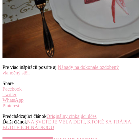
Pre viac inšpirácií pozrite aj
Nápady na dokonale ozdobený
vianočný stôl.
Share
Facebook
Twitter
WhatsApp
Pinterest
Predchádzajúci článok
Originálny cinkajúci účes
Ďalší článok
NA SVETE JE VEĽA DETÍ, KTORÉ SA TRÁPIA.
BUĎTE ICH NÁDEJOU