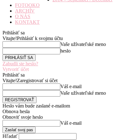
FOTOOKO
ARCHÍV
O NÁS
KONTAKT
Prihlásiť sa
Vitajte!
Prihlásiť k svojmu účtu
Vaše užívateľské meno
heslo
Zabudli ste heslo?
Vytvoriť účet
Prihlásiť sa
Vitajte!
Zaregistrovať si účet
Váš e-mail
Vaše užívateľské meno
Heslo vám bude zaslané e-mailom
Obnova hesla
Obnoviť svoje heslo
Váš e-mail
Hľadať