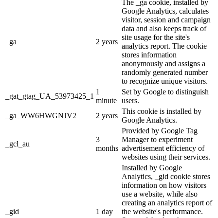
The _ga cookie, installed by
Google Analytics, calculates
visitor, session and campaign
data and also keeps track of
site usage for the site's
_ga
2 years
analytics report. The cookie
stores information
anonymously and assigns a
randomly generated number
to recognize unique visitors.
1
Set by Google to distinguish
_gat_gtag_UA_53973425_1
minute
users.
This cookie is installed by
_ga_WW6HWGNJV2
2 years
Google Analytics.
Provided by Google Tag
3
Manager to experiment
_gcl_au
months
advertisement efficiency of
websites using their services.
Installed by Google
Analytics, _gid cookie stores
information on how visitors
use a website, while also
creating an analytics report of
_gid
1 day
the website's performance.