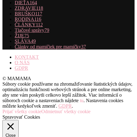
DIEŤA
164
ZDRAVIE
118
BRUŠKO
117
RODINA
116
ČLÁNKY
112
Tlačové správy
79
ŽIJE
75
SLÁVA
49
Články od mamičiek pre mamičky
37
KONTAKT
O NÁS
GDPR
© MAMAMA
Súbory cookie používame na zhromažďovanie štatistických údajov,
optimalizáciu funkčnosti webových stránok a pre online marketing,
aby sme vám poskytli celkovo lepší zážitok. Viac informácií o
súboroch cookie a nastaveniach nájdete
tu
. Nastavenia cookies
môžete kedykoľvek zmeniť.
GDPR
.
Prijať všetky cookie
Odmietnuť všetky cookie
Spravovať Cookies
Close