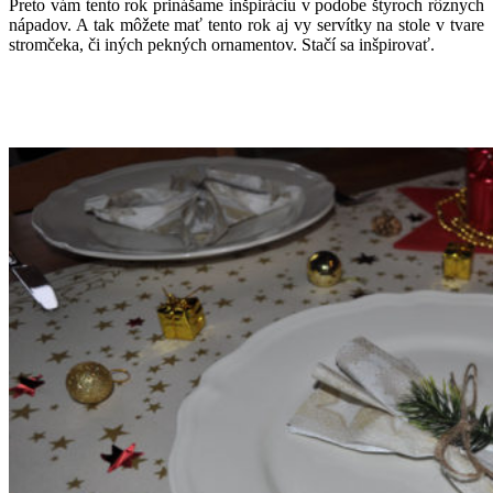
Preto vám tento rok prinášame inšpiráciu v podobe štyroch rôznych
nápadov. A tak môžete mať tento rok aj vy servítky na stole v tvare
stromčeka, či iných pekných ornamentov. Stačí sa inšpirovať.