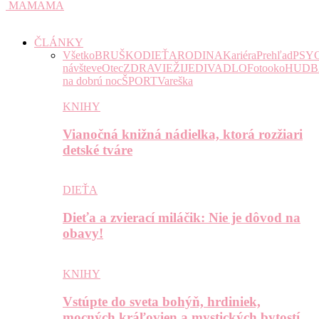
MAMAMA
ČLÁNKY
Všetko
BRUŠKO
DIEŤA
RODINA
Kariéra
Prehľad
PSY
návšteve
Otec
ZDRAVIE
ŽIJE
DIVADLO
Fotooko
HUDB
na dobrú noc
ŠPORT
Vareška
KNIHY
Vianočná knižná nádielka, ktorá rozžiari
detské tváre
DIEŤA
Dieťa a zvierací miláčik: Nie je dôvod na
obavy!
KNIHY
Vstúpte do sveta bohýň, hrdiniek,
mocných kráľovien a mystických bytostí