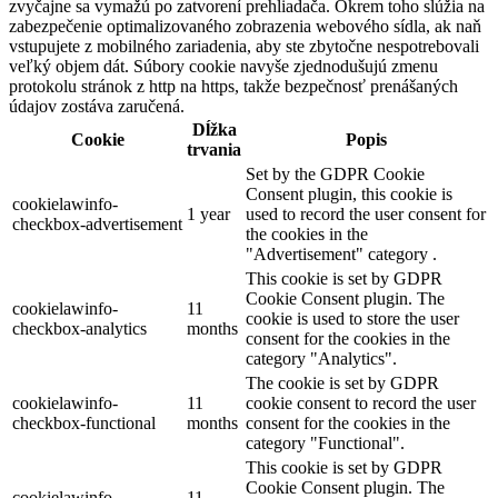
zvyčajne sa vymažú po zatvorení prehliadača. Okrem toho slúžia na
zabezpečenie optimalizovaného zobrazenia webového sídla, ak naň
vstupujete z mobilného zariadenia, aby ste zbytočne nespotrebovali
veľký objem dát. Súbory cookie navyše zjednodušujú zmenu
protokolu stránok z http na https, takže bezpečnosť prenášaných
údajov zostáva zaručená.
Dĺžka
Cookie
Popis
trvania
Set by the GDPR Cookie
Consent plugin, this cookie is
cookielawinfo-
1 year
used to record the user consent for
checkbox-advertisement
the cookies in the
"Advertisement" category .
This cookie is set by GDPR
Cookie Consent plugin. The
cookielawinfo-
11
cookie is used to store the user
checkbox-analytics
months
consent for the cookies in the
category "Analytics".
The cookie is set by GDPR
cookielawinfo-
11
cookie consent to record the user
checkbox-functional
months
consent for the cookies in the
category "Functional".
This cookie is set by GDPR
Cookie Consent plugin. The
cookielawinfo-
11