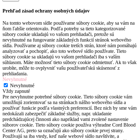
Prehľad zásad ochrany osobných údajov
Na tomto webovom sídle používame súbory cookie, aby sa vám na
ňom ľahšie orientovalo. Podľa potreby sa tieto kategorizované
súbory cookie ukladajú vo vašom prehliadači, pretože sú
nevyhnutné na fungovanie základných funkcií stránok webového
sídla. Používame aj súbory cookie tretích strán, ktoré nám pomáhajú
analyzovať a pochopiť, ako toto webové sídlo používate. Tieto
súbory cookie sa ukladajú vo vašom prehliadači iba s vaším
súhlasom. Máte možnosť tieto súbory cookie odmietnuť. Ak to však
urobíte, môže to ovplyvniť vašu používateľskú skúsenosť z
prehliadania.
Nevyhnutné
Nevyhnutné
Vždy zapnuté
Pre nevyhnutne potrebné súbory cookie. Tieto súbory cookie vám
umožňujú zorientovať sa na stránkach nášho webového sídla a
používať funkcie podľa vlastných preferencií. Bez nich by sme vám
nedokázali zabezpečiť základné služby, napr. ukladanie
predchádzajúcej činnosti ako napríklad vami zvolené nastavenie
súborov cookie. Tieto súbory cookie používa výhradne Cord Blood
Center AG, preto sa označujú ako súbory cookie prvej strany.
Používajú sa iba vtedy, keď naše webové sídlo navštívite, a