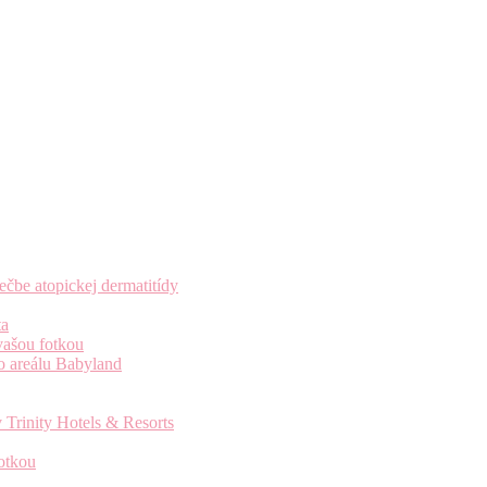
čbe atopickej dermatitídy
ta
vašou fotkou
o areálu Babyland
 Trinity Hotels & Resorts
otkou