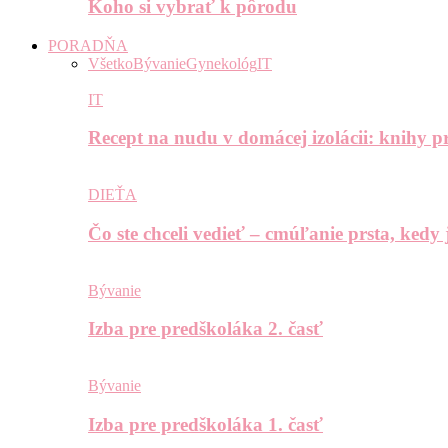
Koho si vybrať k pôrodu
PORADŇA
Všetko
Bývanie
Gynekológ
IT
IT
Recept na nudu v domácej izolácii: knihy pr
DIEŤA
Čo ste chceli vedieť – cmúľanie prsta, kedy
Bývanie
Izba pre predškoláka 2. časť
Bývanie
Izba pre predškoláka 1. časť