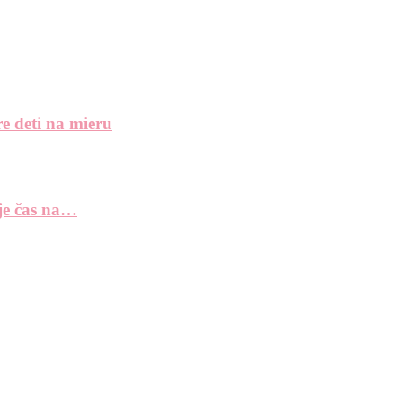
e deti na mieru
 je čas na…