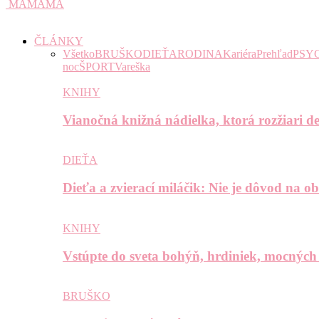
MAMAMA
ČLÁNKY
Všetko
BRUŠKO
DIEŤA
RODINA
Kariéra
Prehľad
PSY
noc
ŠPORT
Vareška
KNIHY
Vianočná knižná nádielka, ktorá rozžiari de
DIEŤA
Dieťa a zvierací miláčik: Nie je dôvod na o
KNIHY
Vstúpte do sveta bohýň, hrdiniek, mocných
BRUŠKO