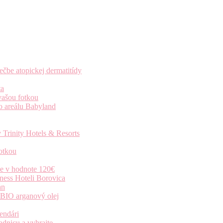
čbe atopickej dermatitídy
ta
vašou fotkou
o areálu Babyland
 Trinity Hotels & Resorts
otkou
ie v hodnote 120€
ness Hoteli Borovica
an
 BIO arganový olej
endári
dnicu a vyhrajte