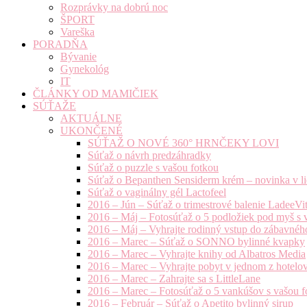
Rozprávky na dobrú noc
ŠPORT
Vareška
PORADŇA
Bývanie
Gynekológ
IT
ČLÁNKY OD MAMIČIEK
SÚŤAŽE
AKTUÁLNE
UKONČENÉ
SÚŤAŽ O NOVÉ 360° HRNČEKY LOVI
Súťaž o návrh predzáhradky
Súťaž o puzzle s vašou fotkou
Súťaž o Bepanthen Sensiderm krém – novinka v lie
Súťaž o vaginálny gél Lactofeel
2016 – Jún – Súťaž o trimestrové balenie LadeeVi
2016 – Máj – Fotosúťaž o 5 podložiek pod myš s 
2016 – Máj – Vyhrajte rodinný vstup do zábavnéh
2016 – Marec – Súťaž o SONNO bylinné kvapky
2016 – Marec – Vyhrajte knihy od Albatros Media
2016 – Marec – Vyhrajte pobyt v jednom z hotelov
2016 – Marec – Zahrajte sa s LittleLane
2016 – Marec – Fotosúťaž o 5 vankúšov s vašou f
2016 – Február – Súťaž o Apetito bylinný sirup