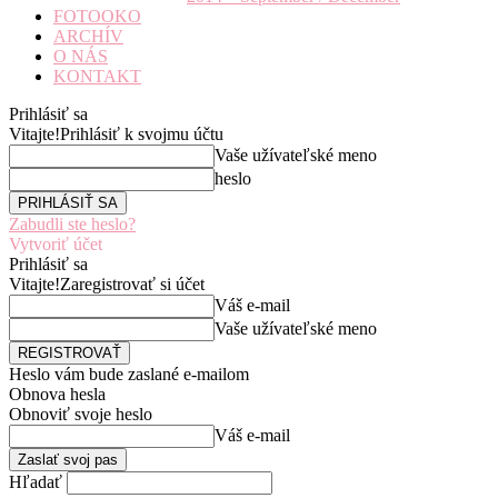
FOTOOKO
ARCHÍV
O NÁS
KONTAKT
Prihlásiť sa
Vitajte!
Prihlásiť k svojmu účtu
Vaše užívateľské meno
heslo
Zabudli ste heslo?
Vytvoriť účet
Prihlásiť sa
Vitajte!
Zaregistrovať si účet
Váš e-mail
Vaše užívateľské meno
Heslo vám bude zaslané e-mailom
Obnova hesla
Obnoviť svoje heslo
Váš e-mail
Hľadať