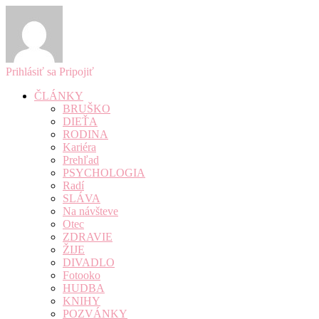
Prihlásiť sa
Pripojiť
ČLÁNKY
BRUŠKO
DIEŤA
RODINA
Kariéra
Prehľad
PSYCHOLOGIA
Radí
SLÁVA
Na návšteve
Otec
ZDRAVIE
ŽIJE
DIVADLO
Fotooko
HUDBA
KNIHY
POZVÁNKY