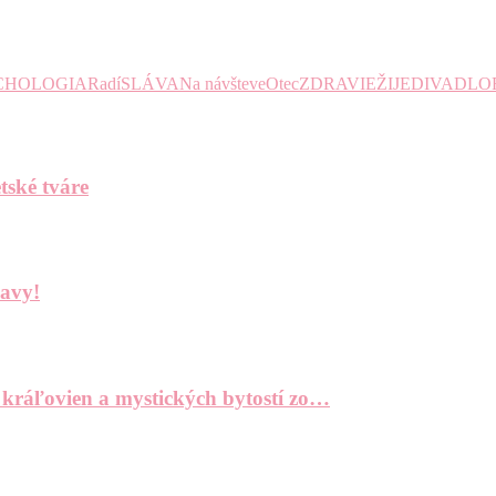
CHOLOGIA
Radí
SLÁVA
Na návšteve
Otec
ZDRAVIE
ŽIJE
DIVADLO
tské tváre
bavy!
 kráľovien a mystických bytostí zo…