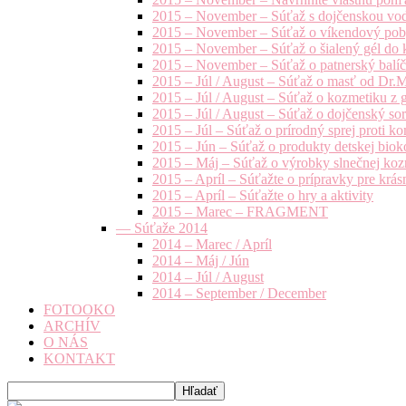
2015 – November – Súťaž s dojčenskou vo
2015 – November – Súťaž o víkendový pob
2015 – November – Súťaž o šialený gél do k
2015 – November – Súťaž o patnerský balíče
2015 – Júl / August – Súťaž o masť od Dr.
2015 – Júl / August – Súťaž o kozmetiku z 
2015 – Júl / August – Súťaž o dojčenský s
2015 – Júl – Súťaž o prírodný sprej prot
2015 – Jún – Súťaž o produkty detskej bio
2015 – Máj – Súťaž o výrobky slnečnej ko
2015 – Apríl – Súťažte o prípravky pre krás
2015 – Apríl – Súťažte o hry a aktivity
2015 – Marec – FRAGMENT
— Súťaže 2014
2014 – Marec / Apríl
2014 – Máj / Jún
2014 – Júl / August
2014 – September / December
FOTOOKO
ARCHÍV
O NÁS
KONTAKT