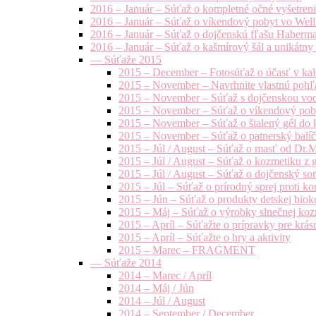
2016 – Január – Súťaž o kompletné očné vyšetren
2016 – Január – Súťaž o víkendový pobyt vo Well
2016 – Január – Súťaž o dojčenskú fľašu Haberm
2016 – Január – Súťaž o kašmírový šál a unikátny
— Súťaže 2015
2015 – December – Fotosúťaž o účasť v kal
2015 – November – Navrhnite vlastnú pohľa
2015 – November – Súťaž s dojčenskou vo
2015 – November – Súťaž o víkendový pob
2015 – November – Súťaž o šialený gél do k
2015 – November – Súťaž o patnerský balíče
2015 – Júl / August – Súťaž o masť od Dr.
2015 – Júl / August – Súťaž o kozmetiku z 
2015 – Júl / August – Súťaž o dojčenský s
2015 – Júl – Súťaž o prírodný sprej prot
2015 – Jún – Súťaž o produkty detskej bio
2015 – Máj – Súťaž o výrobky slnečnej ko
2015 – Apríl – Súťažte o prípravky pre krás
2015 – Apríl – Súťažte o hry a aktivity
2015 – Marec – FRAGMENT
— Súťaže 2014
2014 – Marec / Apríl
2014 – Máj / Jún
2014 – Júl / August
2014 – September / December