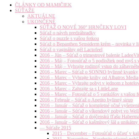
ČLÁNKY OD MAMIČIEK
SÚŤAŽE
AKTUÁLNE
UKONČENÉ
SÚŤAŽ O NOVÉ 360° HRNČEKY LOVI
Súťaž o návrh predzáhradky
Súťaž o puzzle s vašou fotkou
Súťaž o Bepanthen Sensiderm krém – novinka v lie
Súťaž o vaginálny gél Lactofeel
2016 – Jún – Súťaž o trimestrové balenie LadeeVi
2016 – Máj – Fotosúťaž o 5 podložiek pod myš s 
2016 – Máj – Vyhrajte rodinný vstup do zábavnéh
2016 – Marec – Súťaž o SONNO bylinné kvapky
2016 – Marec – Vyhrajte knihy od Albatros Media
2016 – Marec – Vyhrajte pobyt v jednom z hotelov
2016 – Marec – Zahrajte sa s LittleLane
2016 – Marec – Fotosúťaž o 5 vankúšov s vašou f
2016 – Február – Súťaž o Apetito bylinný sirup
2016 – Január – Súťaž o kompletné očné vyšetren
2016 – Január – Súťaž o víkendový pobyt vo Well
2016 – Január – Súťaž o dojčenskú fľašu Haberm
2016 – Január – Súťaž o kašmírový šál a unikátny
— Súťaže 2015
2015 – December – Fotosúťaž o účasť v kal
2015 – November – Navrhnite vlastnú pohľa