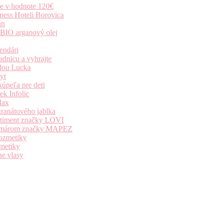
ie v hodnote 120€
ness Hoteli Borovica
an
 BIO arganový olej
endári
dnicu a vyhrajte
dou Lucka
yt
úpeľa pre deti
k Infolic
Max
granátového jablka
ortiment značky LOVI
i komárom značky MAPEZ
kozmetiky
zmetiky
ne vlasy