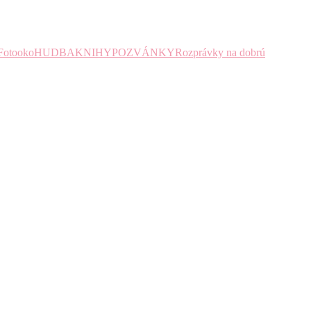
Fotooko
HUDBA
KNIHY
POZVÁNKY
Rozprávky na dobrú