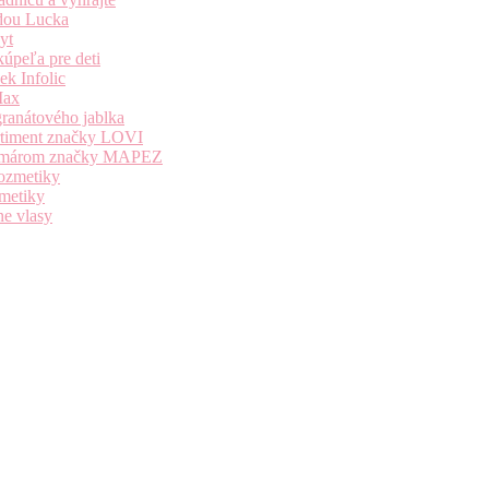
dou Lucka
yt
úpeľa pre deti
k Infolic
Max
granátového jablka
ortiment značky LOVI
i komárom značky MAPEZ
kozmetiky
zmetiky
ne vlasy