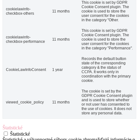
This cookie is set by GDPR
Cookie Consent plugin. The
cookielawinfo-
11 months
cookie is used to store the
checkbox-others
user consent for the cookies
in the category "Other.
This cookie is set by GDPR
Cookie Consent plugin. The
cookielawinfo-
11 months
cookie is used to store the
checkbox-performance
user consent for the cookies
in the category "Performance".
Records the default button
state of the corresponding
category & the status of
CookieLawInfoConsent
1 year
CCPA. It works only in
coordination with the primary
cookie.
The cookie is set by the
GDPR Cookie Consent plugin
and is used to store whether
viewed_cookie_policy
11 months
or not user has consented to
the use of cookies. It does not
store any personal data.
Štatistické
Štatistické
Štatistické a výkonnostné súbory cookie zhromažďujú informácie o