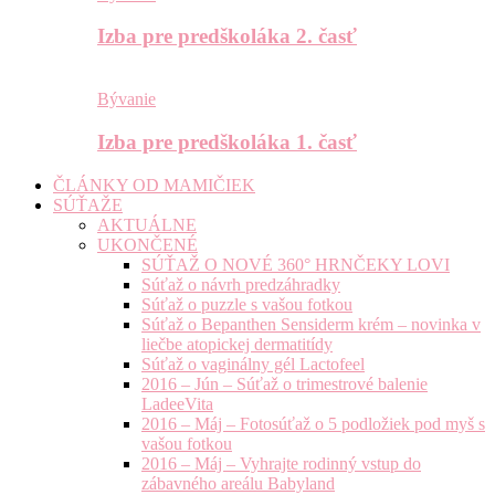
Izba pre predškoláka 2. časť
Bývanie
Izba pre predškoláka 1. časť
ČLÁNKY OD MAMIČIEK
SÚŤAŽE
AKTUÁLNE
UKONČENÉ
SÚŤAŽ O NOVÉ 360° HRNČEKY LOVI
Súťaž o návrh predzáhradky
Súťaž o puzzle s vašou fotkou
Súťaž o Bepanthen Sensiderm krém – novinka v
liečbe atopickej dermatitídy
Súťaž o vaginálny gél Lactofeel
2016 – Jún – Súťaž o trimestrové balenie
LadeeVita
2016 – Máj – Fotosúťaž o 5 podložiek pod myš s
vašou fotkou
2016 – Máj – Vyhrajte rodinný vstup do
zábavného areálu Babyland