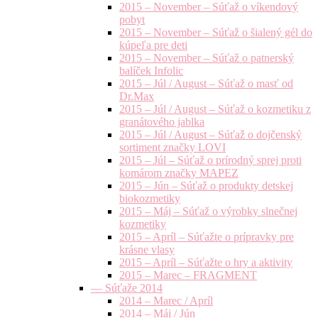
2015 – November – Súťaž o víkendový
pobyt
2015 – November – Súťaž o šialený gél do
kúpeľa pre deti
2015 – November – Súťaž o patnerský
balíček Infolic
2015 – Júl / August – Súťaž o masť od
Dr.Max
2015 – Júl / August – Súťaž o kozmetiku z
granátového jablka
2015 – Júl / August – Súťaž o dojčenský
sortiment značky LOVI
2015 – Júl – Súťaž o prírodný sprej proti
komárom značky MAPEZ
2015 – Jún – Súťaž o produkty detskej
biokozmetiky
2015 – Máj – Súťaž o výrobky slnečnej
kozmetiky
2015 – Apríl – Súťažte o prípravky pre
krásne vlasy
2015 – Apríl – Súťažte o hry a aktivity
2015 – Marec – FRAGMENT
— Súťaže 2014
2014 – Marec / Apríl
2014 – Máj / Jún