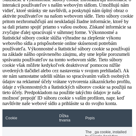
interakcii používateľov s naším webovým sídlom. Umožňujú nám
vidieť, ktoré stránky ste navštívili, a poskytujú nám úplný obraz o
aktivite používateľov na našom webovom sídle. Tieto súbory cookie
pritom nezhromažďujú ani neukladajú žiadne informácie, ktoré by
sa dali priamo spojiť priamo s vašou osobou. Získané informácie sa
zvyčajne ďalej spracúvajú v súhrnnej forme. Výkonnostné a
štatistické súbory cookie slúžia výhradne na zlepšenie výkonu
webového sídla a prispôsobenie online skúsenosti potrebám
používateľa. Výkonnostné a štatistické súbory cookie sa používajú
na základe nášho oprávneného záujmu, aby sme lepšie porozumeli
správaniu používateľov na tomto webovom sídle. Tieto súbory
cookie však môžete kedykoľvek deaktivovať pomocou nižšie
uvedených tlačidiel alebo cez nastavenia v svojom prehliadači. Ak
ste nám samostatne udelili súhlas so spracúvaním vašich osobných
údajov na reklamné účely vrátane vytvorenia zákazníckeho profilu,
údaje z výkonnostných a štatistických súborov cookie sa použijú na
tieto účely. Predpokladom na použitie takýchto údajov je naša
možnosť prepojiť ID súboru cookie s vaším profilom, napr. keď
navštívite naše webové sídlo a prihlásite sa do svojho konta.
Dĺžka
Cookie
Popis
trvania
The _ga cookie, installed