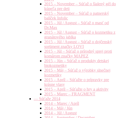
2015 – November – Súťaž o šialený gél do
kúpeľa pre deti
2015 – November – Súťaž o patnerský
balíček Infolic
2015 – Júl / August – Súťaž o masť od
Dr.Max
2015 – Júl / August – Súťaž o kozmetiku z
granátového jablka
2015 – Júl / August – Súťaž o dojčenský
sortiment značky LOVI
2015 – Júl – Súťaž o prírodný sprej proti
komárom značky MAPEZ
2015 – Jún – Súťaž o produkty detskej
biokozmetiky
2015 – Máj – Súťaž o výrobky slnečnej
kozmetiky
2015 – Apríl – Súťažte o prípravky pre
krásne vlasy
2015 – Apríl – Súťažte o hry a aktivity
2015 – Marec – FRAGMENT
— Súťaže 2014
2014 – Marec / Apríl
2014 – Máj / Jún
2014 – Júl / August
2014 – September / December