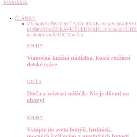
MAMAMA
ČLÁNKY
Všetko
BRUŠKO
DIEŤA
RODINA
Kariéra
Prehľad
PSY
návšteve
Otec
ZDRAVIE
ŽIJE
DIVADLO
Fotooko
HUDB
na dobrú noc
ŠPORT
Vareška
KNIHY
Vianočná knižná nádielka, ktorá rozžiari
detské tváre
DIEŤA
Dieťa a zvierací miláčik: Nie je dôvod na
obavy!
KNIHY
Vstúpte do sveta bohýň, hrdiniek,
mocných kráľovien a mystických bytostí