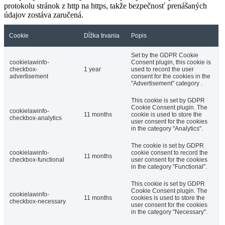
protokolu stránok z http na https, takže bezpečnosť prenášaných
údajov zostáva zaručená.
Cookie
Dĺžka trvania
Popis
Set by the GDPR Cookie
cookielawinfo-
Consent plugin, this cookie is
checkbox-
1 year
used to record the user
advertisement
consent for the cookies in the
"Advertisement" category .
This cookie is set by GDPR
Cookie Consent plugin. The
cookielawinfo-
11 months
cookie is used to store the
checkbox-analytics
user consent for the cookies
in the category "Analytics".
The cookie is set by GDPR
cookielawinfo-
cookie consent to record the
11 months
checkbox-functional
user consent for the cookies
in the category "Functional".
This cookie is set by GDPR
Cookie Consent plugin. The
cookielawinfo-
11 months
cookies is used to store the
checkbox-necessary
user consent for the cookies
in the category "Necessary".