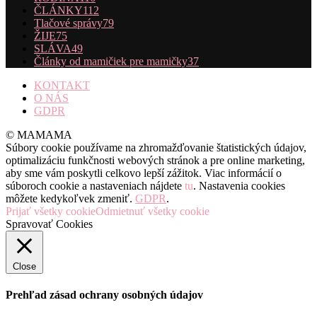
ČLÁNKY
112
Tlačové správy
79
ŽIJE
75
SLÁVA
49
Články od mamičiek pre mamičky
37
KONTAKT
O NÁS
GDPR
© MAMAMA
Súbory cookie používame na zhromažďovanie štatistických údajov,
optimalizáciu funkčnosti webových stránok a pre online marketing,
aby sme vám poskytli celkovo lepší zážitok. Viac informácií o
súboroch cookie a nastaveniach nájdete
tu
. Nastavenia cookies
môžete kedykoľvek zmeniť.
GDPR
.
Prijať všetky cookie
Odmietnuť všetky cookie
Spravovať Cookies
Close
Prehľad zásad ochrany osobných údajov