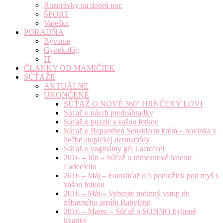
Rozprávky na dobrú noc
ŠPORT
Vareška
PORADŇA
Bývanie
Gynekológ
IT
ČLÁNKY OD MAMIČIEK
SÚŤAŽE
AKTUÁLNE
UKONČENÉ
SÚŤAŽ O NOVÉ 360° HRNČEKY LOVI
Súťaž o návrh predzáhradky
Súťaž o puzzle s vašou fotkou
Súťaž o Bepanthen Sensiderm krém – novinka v
liečbe atopickej dermatitídy
Súťaž o vaginálny gél Lactofeel
2016 – Jún – Súťaž o trimestrové balenie
LadeeVita
2016 – Máj – Fotosúťaž o 5 podložiek pod myš s
vašou fotkou
2016 – Máj – Vyhrajte rodinný vstup do
zábavného areálu Babyland
2016 – Marec – Súťaž o SONNO bylinné
kvapky