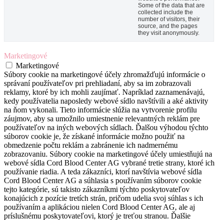
Some of the data that are
collected include the
number of visitors, their
source, and the pages
they visit anonymously.
Marketingové
Marketingové
Súbory cookie na marketingové účely zhromažďujú informácie o
správaní používateľov pri prehliadaní, aby sa im zobrazovali
reklamy, ktoré by ich mohli zaujímať. Napríklad zaznamenávajú,
kedy používatelia naposledy webové sídlo navštívili a aké aktivity
na ňom vykonali. Tieto informácie slúžia na vytvorenie profilu
záujmov, aby sa umožnilo umiestnenie relevantných reklám pre
používateľov na iných webových sídlach. Ďalšou výhodou týchto
súborov cookie je, že získané informácie možno použiť na
obmedzenie počtu reklám a zabránenie ich nadmernému
zobrazovaniu. Súbory cookie na marketingové účely umiestňujú na
webové sídla Cord Blood Center AG vybrané tretie strany, ktoré ich
používanie riadia. A teda zákazníci, ktorí navštívia webové sídla
Cord Blood Center AG a súhlasia s používaním súborov cookie
tejto kategórie, sú takisto zákazníkmi týchto poskytovateľov
konajúcich z pozície tretích strán, pričom udelia svoj súhlas s ich
používaním a aplikáciou nielen Cord Blood Center AG, ale aj
príslušnému poskytovateľovi, ktorý je treťou stranou. Ďalšie