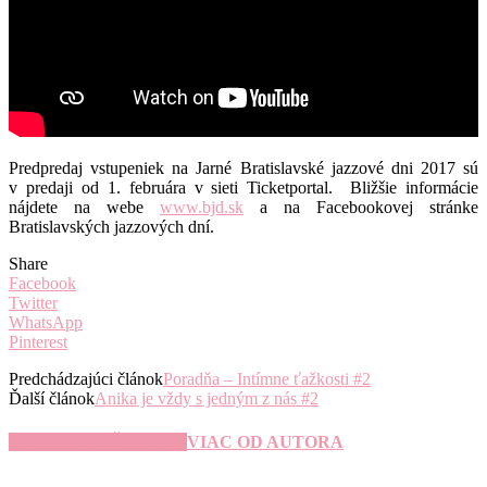
Predpredaj vstupeniek na Jarné Bratislavské jazzové dni 2017 sú
v predaji od 1. februára v sieti Ticketportal. Bližšie informácie
nájdete na webe
www.bjd.sk
a na Facebookovej stránke
Bratislavských jazzových dní.
Share
Facebook
Twitter
WhatsApp
Pinterest
Predchádzajúci článok
Poradňa – Intímne ťažkosti #2
Ďalší článok
Anika je vždy s jedným z nás #2
SÚVISIACE ČLÁNKY
VIAC OD AUTORA