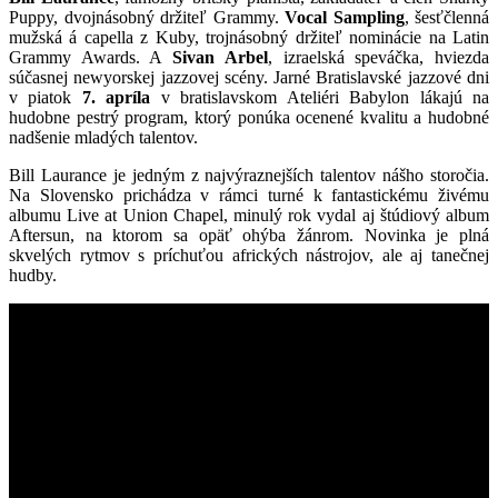
Puppy, dvojnásobný držiteľ Grammy.
Vocal Sampling
, šesťčlenná
mužská á capella z Kuby, trojnásobný držiteľ nominácie na Latin
Grammy Awards. A
Sivan Arbel
, izraelská speváčka, hviezda
súčasnej newyorskej jazzovej scény. Jarné Bratislavské jazzové dni
v piatok
7. apríla
v bratislavskom Ateliéri Babylon lákajú na
hudobne pestrý program, ktorý ponúka ocenené kvalitu a hudobné
nadšenie mladých talentov.
Bill Laurance je jedným z najvýraznejších talentov nášho storočia.
Na Slovensko prichádza v rámci turné k fantastickému živému
albumu Live at Union Chapel, minulý rok vydal aj štúdiový album
Aftersun, na ktorom sa opäť ohýba žánrom. Novinka je plná
skvelých rytmov s príchuťou afrických nástrojov, ale aj tanečnej
hudby.