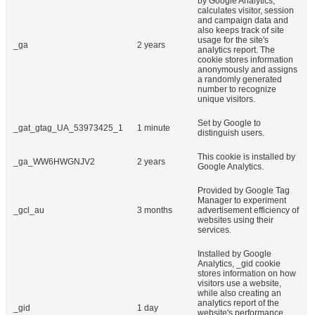
by Google Analytics,
calculates visitor, session
and campaign data and
also keeps track of site
usage for the site's
_ga
2 years
analytics report. The
cookie stores information
anonymously and assigns
a randomly generated
number to recognize
unique visitors.
Set by Google to
_gat_gtag_UA_53973425_1
1 minute
distinguish users.
This cookie is installed by
_ga_WW6HWGNJV2
2 years
Google Analytics.
Provided by Google Tag
Manager to experiment
_gcl_au
3 months
advertisement efficiency of
websites using their
services.
Installed by Google
Analytics, _gid cookie
stores information on how
visitors use a website,
while also creating an
analytics report of the
_gid
1 day
website's performance.