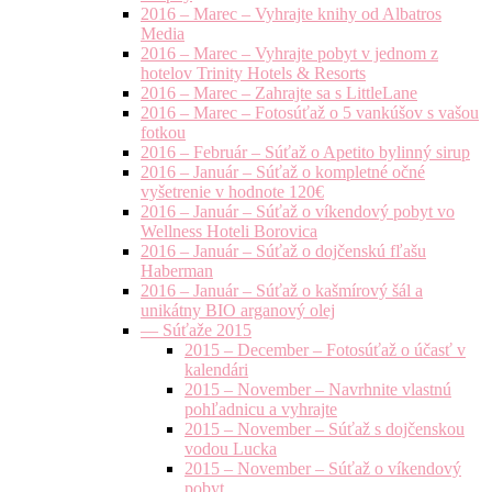
2016 – Marec – Vyhrajte knihy od Albatros
Media
2016 – Marec – Vyhrajte pobyt v jednom z
hotelov Trinity Hotels & Resorts
2016 – Marec – Zahrajte sa s LittleLane
2016 – Marec – Fotosúťaž o 5 vankúšov s vašou
fotkou
2016 – Február – Súťaž o Apetito bylinný sirup
2016 – Január – Súťaž o kompletné očné
vyšetrenie v hodnote 120€
2016 – Január – Súťaž o víkendový pobyt vo
Wellness Hoteli Borovica
2016 – Január – Súťaž o dojčenskú fľašu
Haberman
2016 – Január – Súťaž o kašmírový šál a
unikátny BIO arganový olej
— Súťaže 2015
2015 – December – Fotosúťaž o účasť v
kalendári
2015 – November – Navrhnite vlastnú
pohľadnicu a vyhrajte
2015 – November – Súťaž s dojčenskou
vodou Lucka
2015 – November – Súťaž o víkendový
pobyt