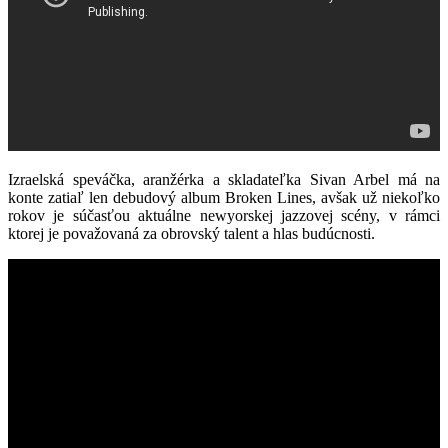
Izraelská speváčka, aranžérka a skladateľka Sivan Arbel má na
konte zatiaľ len debudový album Broken Lines, avšak už niekoľko
rokov je súčasťou aktuálne newyorskej jazzovej scény, v rámci
ktorej je považovaná za obrovský talent a hlas budúcnosti.