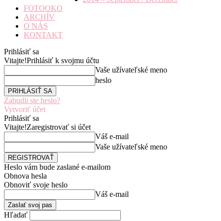
FOTOOKO
ARCHÍV
O NÁS
KONTAKT
Prihlásiť sa
Vitajte!
Prihlásiť k svojmu účtu
Vaše užívateľské meno
heslo
Zabudli ste heslo?
Vytvoriť účet
Prihlásiť sa
Vitajte!
Zaregistrovať si účet
Váš e-mail
Vaše užívateľské meno
Heslo vám bude zaslané e-mailom
Obnova hesla
Obnoviť svoje heslo
Váš e-mail
Hľadať