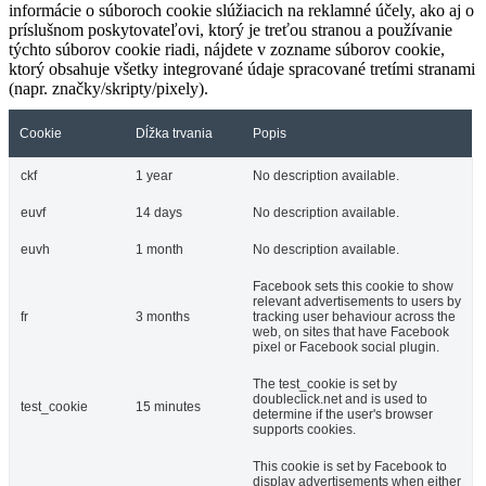
informácie o súboroch cookie slúžiacich na reklamné účely, ako aj o
príslušnom poskytovateľovi, ktorý je treťou stranou a používanie
týchto súborov cookie riadi, nájdete v zozname súborov cookie,
ktorý obsahuje všetky integrované údaje spracované tretími stranami
(napr. značky/skripty/pixely).
Cookie
Dĺžka trvania
Popis
ckf
1 year
No description available.
euvf
14 days
No description available.
euvh
1 month
No description available.
Facebook sets this cookie to show
relevant advertisements to users by
fr
3 months
tracking user behaviour across the
web, on sites that have Facebook
pixel or Facebook social plugin.
The test_cookie is set by
doubleclick.net and is used to
test_cookie
15 minutes
determine if the user's browser
supports cookies.
This cookie is set by Facebook to
display advertisements when either