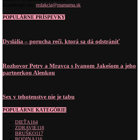
Kontaktujte nás:
redakcia@mamama.sk
POPULÁRNE PRÍSPEVKY
Dyslália – porucha reči, ktorá sa dá odstrániť
Rozhovor Petry a Mravca s Ivanom Jakešom a jeho
partnerkou Alenkou
Sex v tehotenstve nie je tabu
POPULÁRNE KATEGÓRIE
DIEŤA
164
ZDRAVIE
118
BRUŠKO
117
RODINA
116