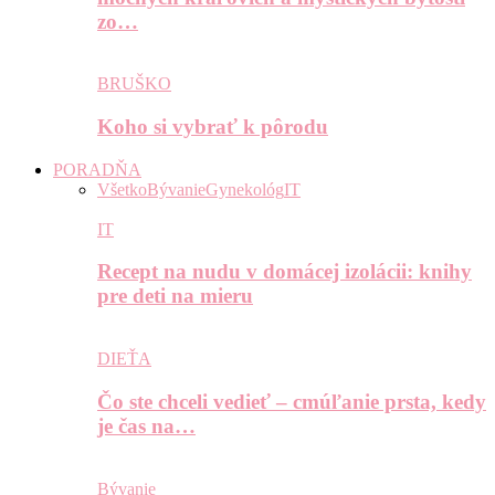
zo…
BRUŠKO
Koho si vybrať k pôrodu
PORADŇA
Všetko
Bývanie
Gynekológ
IT
IT
Recept na nudu v domácej izolácii: knihy
pre deti na mieru
DIEŤA
Čo ste chceli vedieť – cmúľanie prsta, kedy
je čas na…
Bývanie