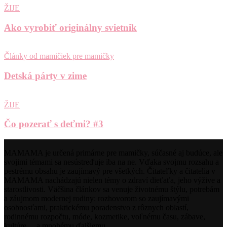
ŽIJE
Ako vyrobiť originálny svietnik
Články od mamičiek pre mamičky
Detská párty v zime
ŽIJE
Čo pozerať s deťmi? #3
MAMAMA je určená primárne pre mamičky, súčasné aj budúce, ale
svojimi témami sa nesústreďuje iba na ne. Vďaka svojmu rozsahu a
pestrému obsahu je zaujímavý pre všetkých. Čitateľky a čitatelia v
MAMAMA nachádzajú nielen témy o zdraví dieťaťa, jeho výžive a
starostlivosti. Väčšina článkov sa venuje životnému štýlu, potrebám
a záujmom modernej rodiny: rozhovorom so zaujímavými
osobnosťami, praktickému poradenstvo z rôznych oblastí,
rodinnému rozpočtu, móde, kozmetike, voľnému času, zábave,
kultúre… a mnohému ďalšiemu.