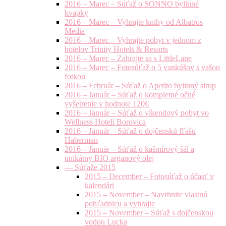
2016 – Marec – Súťaž o SONNO bylinné
kvapky
2016 – Marec – Vyhrajte knihy od Albatros
Media
2016 – Marec – Vyhrajte pobyt v jednom z
hotelov Trinity Hotels & Resorts
2016 – Marec – Zahrajte sa s LittleLane
2016 – Marec – Fotosúťaž o 5 vankúšov s vašou
fotkou
2016 – Február – Súťaž o Apetito bylinný sirup
2016 – Január – Súťaž o kompletné očné
vyšetrenie v hodnote 120€
2016 – Január – Súťaž o víkendový pobyt vo
Wellness Hoteli Borovica
2016 – Január – Súťaž o dojčenskú fľašu
Haberman
2016 – Január – Súťaž o kašmírový šál a
unikátny BIO arganový olej
— Súťaže 2015
2015 – December – Fotosúťaž o účasť v
kalendári
2015 – November – Navrhnite vlastnú
pohľadnicu a vyhrajte
2015 – November – Súťaž s dojčenskou
vodou Lucka