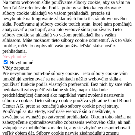
Na tomto webovom sídle používame súbory cookie, aby sa vám na
ňom ľahšie orientovalo. Podľa potreby sa tieto kategorizované
súbory cookie ukladajú vo vašom prehliadači, pretože sú
nevyhnutné na fungovanie základných funkcií stránok webového
sídla. Používame aj súbory cookie tretích strán, ktoré nám pomáhajú
analyzovať a pochopiť, ako toto webové sídlo používate. Tieto
súbory cookie sa ukladajú vo vašom prehliadači iba s vaším
súhlasom. Máte možnosť tieto súbory cookie odmietnuť. Ak to však
urobíte, môže to ovplyvniť vašu používateľskú skúsenosť z
prehliadania.
Nevyhnutné
Nevyhnutné
Vždy zapnuté
Pre nevyhnutne potrebné súbory cookie. Tieto súbory cookie vám
umožňujú zorientovať sa na stránkach nášho webového sídla a
používať funkcie podľa vlastných preferencií. Bez nich by sme vám
nedokázali zabezpečiť základné služby, napr. ukladanie
predchádzajúcej činnosti ako napríklad vami zvolené nastavenie
súborov cookie. Tieto súbory cookie používa výhradne Cord Blood
Center AG, preto sa označujú ako súbory cookie prvej strany.
Používajú sa iba vtedy, keď naše webové sídlo navštívite, a
zvyčajne sa vymažú po zatvorení prehliadača. Okrem toho slúžia na
zabezpečenie optimalizovaného zobrazenia webového sídla, ak naň
vstupujete z mobilného zariadenia, aby ste zbytočne nespotrebovali
veľký objem dát. Súbory cookie navyše zjednodušujú zmenu