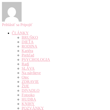
Prihlásiť sa
Pripojiť
ČLÁNKY
BRUŠKO
DIEŤA
RODINA
Kariéra
Prehľad
PSYCHOLOGIA
Radí
SLÁVA
Na návšteve
Otec
ZDRAVIE
ŽIJE
DIVADLO
Fotooko
HUDBA
KNIHY
POZVÁNKY