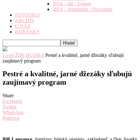
2014 – Júl / August
2014 – September / December
FOTOOKO
ARCHÍV
O NÁS
KONTAKT
Úvod
ŽIJE
HUDBA
Pestré a kvalitné, jarné džezáky sľubujú
zaujímavý program
Pestré a kvalitné, jarné džezáky sľubujú
zaujímavý program
Share
Facebook
Twitter
WhatsApp
Pinterest
Bill Laurance
, famózny britský pianista, zakladateľ a člen Snarky