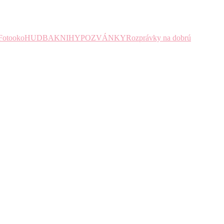
Fotooko
HUDBA
KNIHY
POZVÁNKY
Rozprávky na dobrú