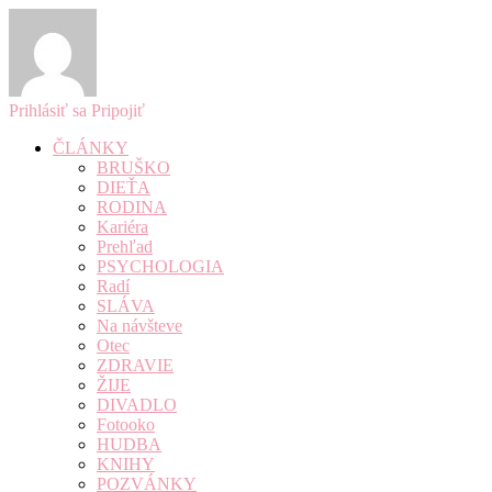
Prihlásiť sa
Pripojiť
ČLÁNKY
BRUŠKO
DIEŤA
RODINA
Kariéra
Prehľad
PSYCHOLOGIA
Radí
SLÁVA
Na návšteve
Otec
ZDRAVIE
ŽIJE
DIVADLO
Fotooko
HUDBA
KNIHY
POZVÁNKY