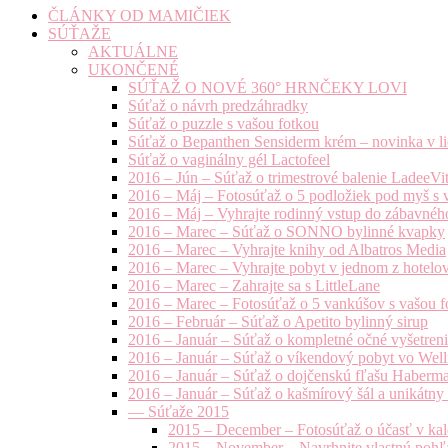
ČLÁNKY OD MAMIČIEK
SÚŤAŽE
AKTUÁLNE
UKONČENÉ
SÚŤAŽ O NOVÉ 360° HRNČEKY LOVI
Súťaž o návrh predzáhradky
Súťaž o puzzle s vašou fotkou
Súťaž o Bepanthen Sensiderm krém – novinka v lie
Súťaž o vaginálny gél Lactofeel
2016 – Jún – Súťaž o trimestrové balenie LadeeVi
2016 – Máj – Fotosúťaž o 5 podložiek pod myš s 
2016 – Máj – Vyhrajte rodinný vstup do zábavnéh
2016 – Marec – Súťaž o SONNO bylinné kvapky
2016 – Marec – Vyhrajte knihy od Albatros Media
2016 – Marec – Vyhrajte pobyt v jednom z hotelov
2016 – Marec – Zahrajte sa s LittleLane
2016 – Marec – Fotosúťaž o 5 vankúšov s vašou f
2016 – Február – Súťaž o Apetito bylinný sirup
2016 – Január – Súťaž o kompletné očné vyšetren
2016 – Január – Súťaž o víkendový pobyt vo Well
2016 – Január – Súťaž o dojčenskú fľašu Haberm
2016 – Január – Súťaž o kašmírový šál a unikátny
— Súťaže 2015
2015 – December – Fotosúťaž o účasť v kal
2015 – November – Navrhnite vlastnú pohľa