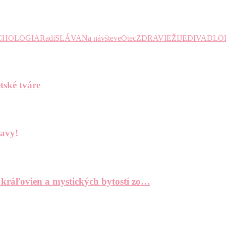
CHOLOGIA
Radí
SLÁVA
Na návšteve
Otec
ZDRAVIE
ŽIJE
DIVADLO
tské tváre
bavy!
 kráľovien a mystických bytostí zo…