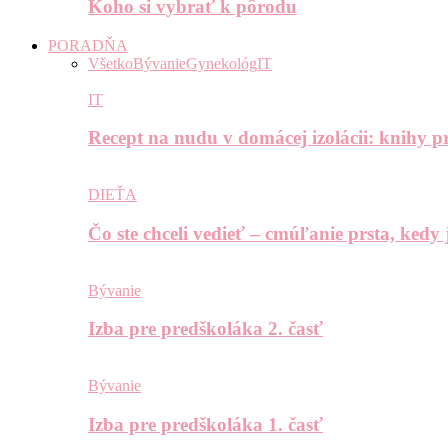
Koho si vybrať k pôrodu
PORADŇA
Všetko
Bývanie
Gynekológ
IT
IT
Recept na nudu v domácej izolácii: knihy pr
DIEŤA
Čo ste chceli vedieť – cmúľanie prsta, kedy
Bývanie
Izba pre predškoláka 2. časť
Bývanie
Izba pre predškoláka 1. časť