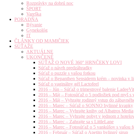
Rozprávky na dobrú noc
ŠPORT
Vareška
PORADŇA
Bývanie
Gynekológ
IT
ČLÁNKY OD MAMIČIEK
SÚŤAŽE
AKTUÁLNE
UKONČENÉ
SÚŤAŽ O NOVÉ 360° HRNČEKY LOVI
Súťaž o návrh predzáhradky
Súťaž o puzzle s vašou fotkou
Súťaž o Bepanthen Sensiderm krém – novinka v lie
Súťaž o vaginálny gél Lactofeel
2016 – Jún – Súťaž o trimestrové balenie LadeeVi
2016 – Máj – Fotosúťaž o 5 podložiek pod myš s 
2016 – Máj – Vyhrajte rodinný vstup do zábavnéh
2016 – Marec – Súťaž o SONNO bylinné kvapky
2016 – Marec – Vyhrajte knihy od Albatros Media
2016 – Marec – Vyhrajte pobyt v jednom z hotelov
2016 – Marec – Zahrajte sa s LittleLane
2016 – Marec – Fotosúťaž o 5 vankúšov s vašou f
2016 – Február – Súťaž o Apetito bylinný sirup