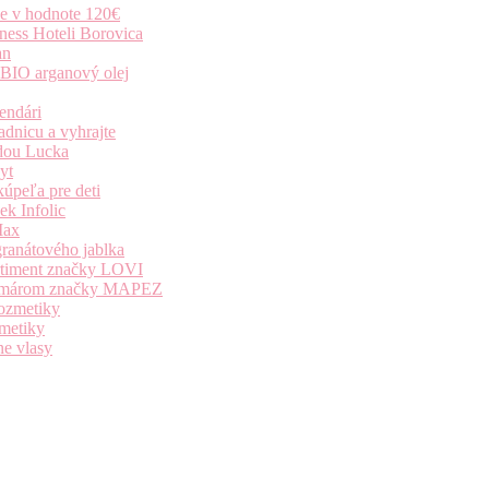
ie v hodnote 120€
ness Hoteli Borovica
an
 BIO arganový olej
endári
dnicu a vyhrajte
dou Lucka
yt
úpeľa pre deti
k Infolic
Max
granátového jablka
ortiment značky LOVI
i komárom značky MAPEZ
kozmetiky
zmetiky
ne vlasy