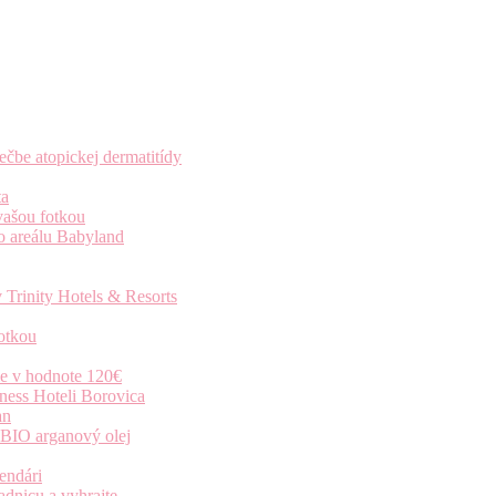
čbe atopickej dermatitídy
ta
vašou fotkou
o areálu Babyland
 Trinity Hotels & Resorts
otkou
ie v hodnote 120€
ness Hoteli Borovica
an
 BIO arganový olej
endári
dnicu a vyhrajte