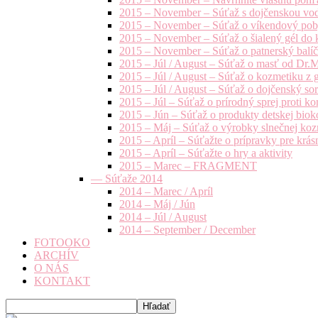
2015 – November – Súťaž s dojčenskou vo
2015 – November – Súťaž o víkendový pob
2015 – November – Súťaž o šialený gél do k
2015 – November – Súťaž o patnerský balíče
2015 – Júl / August – Súťaž o masť od Dr.
2015 – Júl / August – Súťaž o kozmetiku z 
2015 – Júl / August – Súťaž o dojčenský s
2015 – Júl – Súťaž o prírodný sprej prot
2015 – Jún – Súťaž o produkty detskej bio
2015 – Máj – Súťaž o výrobky slnečnej ko
2015 – Apríl – Súťažte o prípravky pre krás
2015 – Apríl – Súťažte o hry a aktivity
2015 – Marec – FRAGMENT
— Súťaže 2014
2014 – Marec / Apríl
2014 – Máj / Jún
2014 – Júl / August
2014 – September / December
FOTOOKO
ARCHÍV
O NÁS
KONTAKT