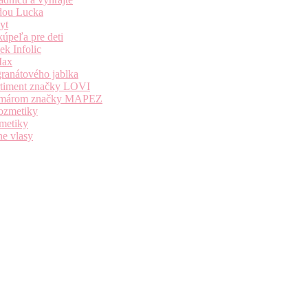
dou Lucka
yt
úpeľa pre deti
k Infolic
Max
granátového jablka
ortiment značky LOVI
i komárom značky MAPEZ
kozmetiky
zmetiky
ne vlasy