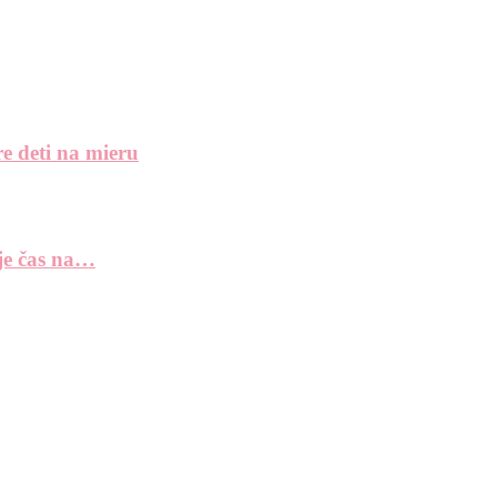
e deti na mieru
 je čas na…