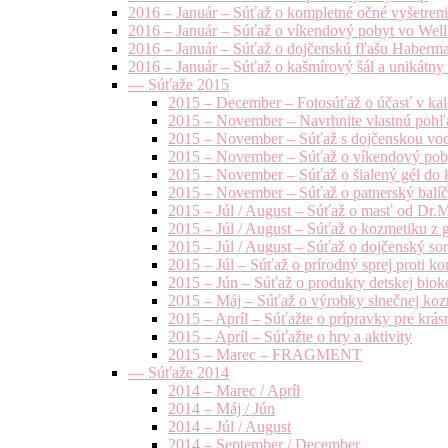
2016 – Január – Súťaž o kompletné očné vyšetren
2016 – Január – Súťaž o víkendový pobyt vo Well
2016 – Január – Súťaž o dojčenskú fľašu Haberm
2016 – Január – Súťaž o kašmírový šál a unikátny
— Súťaže 2015
2015 – December – Fotosúťaž o účasť v kal
2015 – November – Navrhnite vlastnú pohľa
2015 – November – Súťaž s dojčenskou vo
2015 – November – Súťaž o víkendový pob
2015 – November – Súťaž o šialený gél do k
2015 – November – Súťaž o patnerský balíče
2015 – Júl / August – Súťaž o masť od Dr.
2015 – Júl / August – Súťaž o kozmetiku z 
2015 – Júl / August – Súťaž o dojčenský s
2015 – Júl – Súťaž o prírodný sprej prot
2015 – Jún – Súťaž o produkty detskej bio
2015 – Máj – Súťaž o výrobky slnečnej ko
2015 – Apríl – Súťažte o prípravky pre krás
2015 – Apríl – Súťažte o hry a aktivity
2015 – Marec – FRAGMENT
— Súťaže 2014
2014 – Marec / Apríl
2014 – Máj / Jún
2014 – Júl / August
2014 – September / December