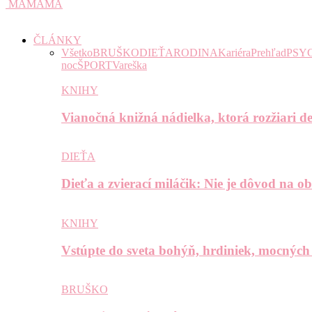
MAMAMA
ČLÁNKY
Všetko
BRUŠKO
DIEŤA
RODINA
Kariéra
Prehľad
PSY
noc
ŠPORT
Vareška
KNIHY
Vianočná knižná nádielka, ktorá rozžiari de
DIEŤA
Dieťa a zvierací miláčik: Nie je dôvod na o
KNIHY
Vstúpte do sveta bohýň, hrdiniek, mocných
BRUŠKO