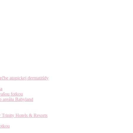
čbe atopickej dermatitídy
ta
vašou fotkou
o areálu Babyland
 Trinity Hotels & Resorts
otkou