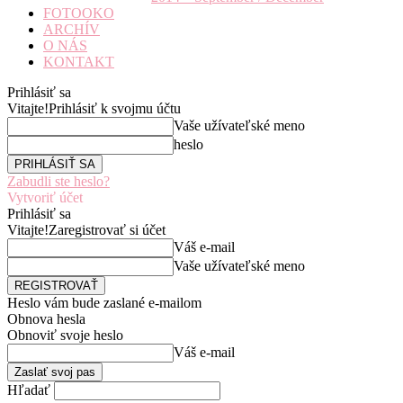
FOTOOKO
ARCHÍV
O NÁS
KONTAKT
Prihlásiť sa
Vitajte!
Prihlásiť k svojmu účtu
Vaše užívateľské meno
heslo
Zabudli ste heslo?
Vytvoriť účet
Prihlásiť sa
Vitajte!
Zaregistrovať si účet
Váš e-mail
Vaše užívateľské meno
Heslo vám bude zaslané e-mailom
Obnova hesla
Obnoviť svoje heslo
Váš e-mail
Hľadať