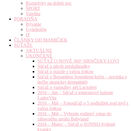
Rozprávky na dobrú noc
ŠPORT
Vareška
PORADŇA
Bývanie
Gynekológ
IT
ČLÁNKY OD MAMIČIEK
SÚŤAŽE
AKTUÁLNE
UKONČENÉ
SÚŤAŽ O NOVÉ 360° HRNČEKY LOVI
Súťaž o návrh predzáhradky
Súťaž o puzzle s vašou fotkou
Súťaž o Bepanthen Sensiderm krém – novinka v
liečbe atopickej dermatitídy
Súťaž o vaginálny gél Lactofeel
2016 – Jún – Súťaž o trimestrové balenie
LadeeVita
2016 – Máj – Fotosúťaž o 5 podložiek pod myš s
vašou fotkou
2016 – Máj – Vyhrajte rodinný vstup do
zábavného areálu Babyland
2016 – Marec – Súťaž o SONNO bylinné
kvapky