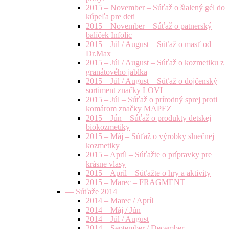
2015 – November – Súťaž o šialený gél do
kúpeľa pre deti
2015 – November – Súťaž o patnerský
balíček Infolic
2015 – Júl / August – Súťaž o masť od
Dr.Max
2015 – Júl / August – Súťaž o kozmetiku z
granátového jablka
2015 – Júl / August – Súťaž o dojčenský
sortiment značky LOVI
2015 – Júl – Súťaž o prírodný sprej proti
komárom značky MAPEZ
2015 – Jún – Súťaž o produkty detskej
biokozmetiky
2015 – Máj – Súťaž o výrobky slnečnej
kozmetiky
2015 – Apríl – Súťažte o prípravky pre
krásne vlasy
2015 – Apríl – Súťažte o hry a aktivity
2015 – Marec – FRAGMENT
— Súťaže 2014
2014 – Marec / Apríl
2014 – Máj / Jún
2014 – Júl / August
2014 – September / December