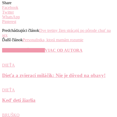
Share
Facebook
Twitter
WhatsApp
Pinterest
Predchádzajúci článok
Dve tretiny žien strácajú po pôrode chuť na
sex
Ďalší článok
Personalistka, ktorá mamám rozumie
SÚVISIACE ČLÁNKY
VIAC OD AUTORA
DIEŤA
Dieťa a zvierací miláčik: Nie je dôvod na obavy!
DIEŤA
Keď deti žiarlia
BRUŠKO