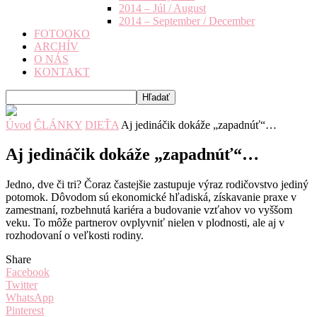
2014 – Júl / August
2014 – September / December
FOTOOKO
ARCHÍV
O NÁS
KONTAKT
Úvod
ČLÁNKY
DIEŤA
Aj jedináčik dokáže „zapadnúť“…
Aj jedináčik dokáže „zapadnúť“…
Jedno, dve či tri? Čoraz častejšie zastupuje výraz rodičovstvo jediný
potomok. Dôvodom sú ekonomické hľadiská, získavanie praxe v
zamestnaní, rozbehnutá kariéra a budovanie vzťahov vo vyššom
veku. To môže partnerov ovplyvniť nielen v plodnosti, ale aj v
rozhodovaní o veľkosti rodiny.
Share
Facebook
Twitter
WhatsApp
Pinterest