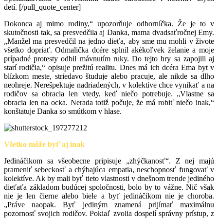
detí. [/pull_quote_center]
Dokonca aj mimo rodiny,“ upozorňuje odborníčka. Že je to v
skutočnosti tak, sa presvedčila aj Danka, mama dvadsaťročnej Emy.
„Manžel ma presvedčil na jedno dieťa, aby sme mu mohli v živote
všetko dopriať. Odmalička dcére splnil akékoľvek želanie a moje
prípadné protesty odbil mávnutím ruky. Do tejto hry sa zapojili aj
starí rodičia,“ opisuje prežitú realitu. Dnes má ich dcéra Ema byt v
blízkom meste, striedavo študuje alebo pracuje, ale nikde sa dlho
neohreje. Nerešpektuje nadriadených, v kolektíve chce vynikať a na
rodičov sa obracia len vtedy, keď niečo potrebuje. „Vlastne sa
obracia len na ocka. Nerada totiž počuje, že má robiť niečo inak,“
konštatuje Danka so smútkom v hlase.
Všetko môže byť aj inak
Jedináčikom sa všeobecne pripisuje „zhýčkanosť“. Z nej majú
prameniť sebeckosť a chýbajúca empatia, neschopnosť fungovať v
kolektíve. Ak by mali byť tieto vlastnosti v dnešnom trende jediného
dieťaťa základom budúcej spoločnosti, bolo by to vážne. Nič však
nie je len čierne alebo biele a byť jedináčikom nie je choroba.
„Práve naopak. Byť jediným znamená prijímať maximálnu
pozornosť svojich rodičov. Pokiaľ zvolia dospelí správny prístup, z