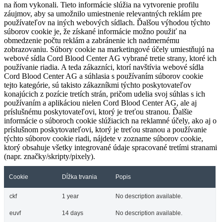
na ňom vykonali. Tieto informácie slúžia na vytvorenie profilu
záujmov, aby sa umožnilo umiestnenie relevantných reklám pre
používateľov na iných webových sídlach. Ďalšou výhodou týchto
súborov cookie je, že získané informácie možno použiť na
obmedzenie počtu reklám a zabránenie ich nadmernému
zobrazovaniu. Súbory cookie na marketingové účely umiestňujú na
webové sídla Cord Blood Center AG vybrané tretie strany, ktoré ich
používanie riadia. A teda zákazníci, ktorí navštívia webové sídla
Cord Blood Center AG a súhlasia s používaním súborov cookie
tejto kategórie, sú takisto zákazníkmi týchto poskytovateľov
konajúcich z pozície tretích strán, pričom udelia svoj súhlas s ich
používaním a aplikáciou nielen Cord Blood Center AG, ale aj
príslušnému poskytovateľovi, ktorý je treťou stranou. Ďalšie
informácie o súboroch cookie slúžiacich na reklamné účely, ako aj o
príslušnom poskytovateľovi, ktorý je treťou stranou a používanie
týchto súborov cookie riadi, nájdete v zozname súborov cookie,
ktorý obsahuje všetky integrované údaje spracované tretími stranami
(napr. značky/skripty/pixely).
Cookie
Dĺžka trvania
Popis
ckf
1 year
No description available.
euvf
14 days
No description available.