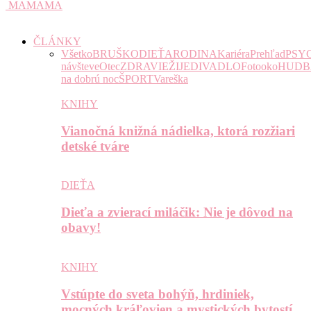
MAMAMA
ČLÁNKY
Všetko
BRUŠKO
DIEŤA
RODINA
Kariéra
Prehľad
PSY
návšteve
Otec
ZDRAVIE
ŽIJE
DIVADLO
Fotooko
HUDB
na dobrú noc
ŠPORT
Vareška
KNIHY
Vianočná knižná nádielka, ktorá rozžiari
detské tváre
DIEŤA
Dieťa a zvierací miláčik: Nie je dôvod na
obavy!
KNIHY
Vstúpte do sveta bohýň, hrdiniek,
mocných kráľovien a mystických bytostí