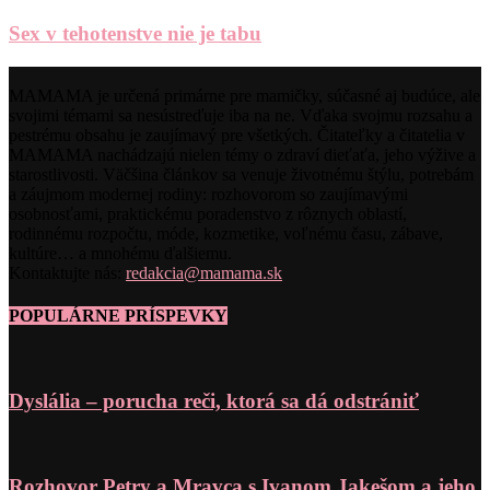
Sex v tehotenstve nie je tabu
MAMAMA je určená primárne pre mamičky, súčasné aj budúce, ale
svojimi témami sa nesústreďuje iba na ne. Vďaka svojmu rozsahu a
pestrému obsahu je zaujímavý pre všetkých. Čitateľky a čitatelia v
MAMAMA nachádzajú nielen témy o zdraví dieťaťa, jeho výžive a
starostlivosti. Väčšina článkov sa venuje životnému štýlu, potrebám
a záujmom modernej rodiny: rozhovorom so zaujímavými
osobnosťami, praktickému poradenstvo z rôznych oblastí,
rodinnému rozpočtu, móde, kozmetike, voľnému času, zábave,
kultúre… a mnohému ďalšiemu.
Kontaktujte nás:
redakcia@mamama.sk
POPULÁRNE PRÍSPEVKY
Dyslália – porucha reči, ktorá sa dá odstrániť
Rozhovor Petry a Mravca s Ivanom Jakešom a jeho