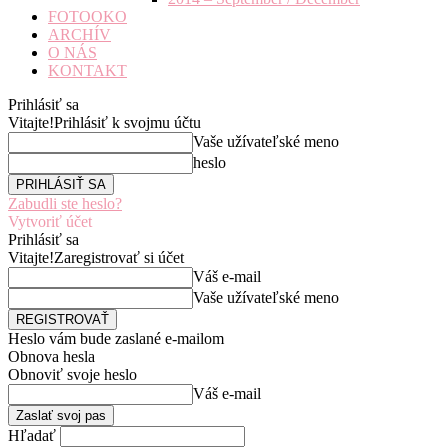
FOTOOKO
ARCHÍV
O NÁS
KONTAKT
Prihlásiť sa
Vitajte!
Prihlásiť k svojmu účtu
Vaše užívateľské meno
heslo
Zabudli ste heslo?
Vytvoriť účet
Prihlásiť sa
Vitajte!
Zaregistrovať si účet
Váš e-mail
Vaše užívateľské meno
Heslo vám bude zaslané e-mailom
Obnova hesla
Obnoviť svoje heslo
Váš e-mail
Hľadať