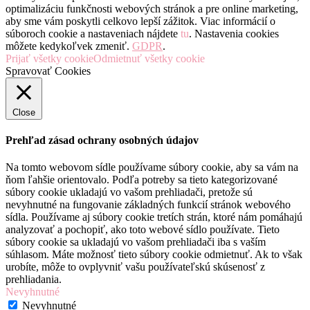
optimalizáciu funkčnosti webových stránok a pre online marketing,
aby sme vám poskytli celkovo lepší zážitok. Viac informácií o
súboroch cookie a nastaveniach nájdete
tu
. Nastavenia cookies
môžete kedykoľvek zmeniť.
GDPR
.
Prijať všetky cookie
Odmietnuť všetky cookie
Spravovať Cookies
Close
Prehľad zásad ochrany osobných údajov
Na tomto webovom sídle používame súbory cookie, aby sa vám na
ňom ľahšie orientovalo. Podľa potreby sa tieto kategorizované
súbory cookie ukladajú vo vašom prehliadači, pretože sú
nevyhnutné na fungovanie základných funkcií stránok webového
sídla. Používame aj súbory cookie tretích strán, ktoré nám pomáhajú
analyzovať a pochopiť, ako toto webové sídlo používate. Tieto
súbory cookie sa ukladajú vo vašom prehliadači iba s vaším
súhlasom. Máte možnosť tieto súbory cookie odmietnuť. Ak to však
urobíte, môže to ovplyvniť vašu používateľskú skúsenosť z
prehliadania.
Nevyhnutné
Nevyhnutné