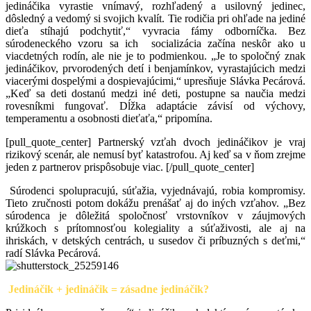
jedináčika vyrastie vnímavý, rozhľadený a usilovný jedinec,
dôsledný a vedomý si svojich kvalít. Tie rodičia pri ohľade na jediné
dieťa stíhajú podchytiť,“ vyvracia fámy odborníčka. Bez
súrodeneckého vzoru sa ich socializácia začína neskôr ako u
viacdetných rodín, ale nie je to podmienkou. „Je to spoločný znak
jedináčikov, prvorodených detí i benjamínkov, vyrastajúcich medzi
viacerými dospelými a dospievajúcimi,“ upresňuje Slávka Pecárová.
„Keď sa deti dostanú medzi iné deti, postupne sa naučia medzi
rovesníkmi fungovať. Dĺžka adaptácie závisí od výchovy,
temperamentu a osobnosti dieťaťa,“ pripomína.
[pull_quote_center] Partnerský vzťah dvoch jedináčikov je vraj
rizikový scenár, ale nemusí byť katastrofou. Aj keď sa v ňom zrejme
jeden z partnerov prispôsobuje viac. [/pull_quote_center]
Súrodenci spolupracujú, súťažia, vyjednávajú, robia kompromisy.
Tieto zručnosti potom dokážu prenášať aj do iných vzťahov. „Bez
súrodenca je dôležitá spoločnosť vrstovníkov v záujmových
krúžkoch s prítomnosťou kolegiality a súťaživosti, ale aj na
ihriskách, v detských centrách, u susedov či príbuzných s deťmi,“
radí Slávka Pecárová.
Jedináčik + jedináčik = zásadne jedináčik?