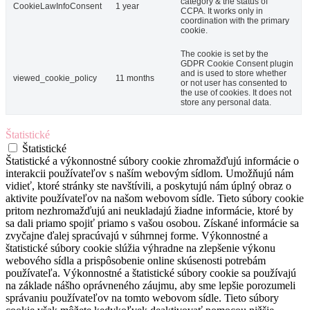
category & the status of
CookieLawInfoConsent
1 year
CCPA. It works only in
coordination with the primary
cookie.
The cookie is set by the
GDPR Cookie Consent plugin
and is used to store whether
viewed_cookie_policy
11 months
or not user has consented to
the use of cookies. It does not
store any personal data.
Štatistické
Štatistické
Štatistické a výkonnostné súbory cookie zhromažďujú informácie o
interakcii používateľov s naším webovým sídlom. Umožňujú nám
vidieť, ktoré stránky ste navštívili, a poskytujú nám úplný obraz o
aktivite používateľov na našom webovom sídle. Tieto súbory cookie
pritom nezhromažďujú ani neukladajú žiadne informácie, ktoré by
sa dali priamo spojiť priamo s vašou osobou. Získané informácie sa
zvyčajne ďalej spracúvajú v súhrnnej forme. Výkonnostné a
štatistické súbory cookie slúžia výhradne na zlepšenie výkonu
webového sídla a prispôsobenie online skúsenosti potrebám
používateľa. Výkonnostné a štatistické súbory cookie sa používajú
na základe nášho oprávneného záujmu, aby sme lepšie porozumeli
správaniu používateľov na tomto webovom sídle. Tieto súbory