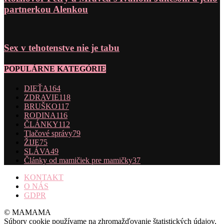
partnerkou Alenkou
Sex v tehotenstve nie je tabu
POPULÁRNE KATEGÓRIE
DIEŤA
164
ZDRAVIE
118
BRUŠKO
117
RODINA
116
ČLÁNKY
112
Tlačové správy
79
ŽIJE
75
SLÁVA
49
Články od mamičiek pre mamičky
37
KONTAKT
O NÁS
GDPR
© MAMAMA
Súbory cookie používame na zhromažďovanie štatistických údajov,