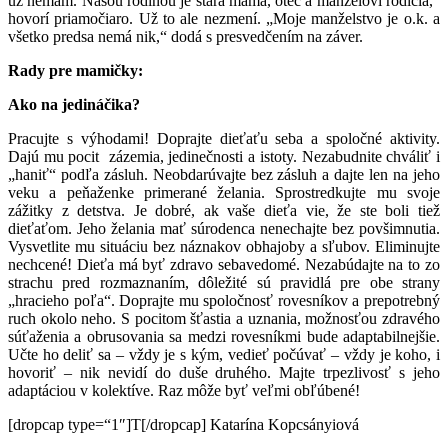
už nemám. Našou rodinou je stará mama, otec a manželovi rodičia,“
hovorí priamočiaro. Už to ale nezmení. „Moje manželstvo je o.k. a
všetko predsa nemá nik,“ dodá s presvedčením na záver.
Rady pre mamičky:
Ako na jedináčika?
Pracujte s výhodami! Doprajte dieťaťu seba a spoločné aktivity.
Dajú mu pocit zázemia, jedinečnosti a istoty. Nezabudnite chváliť i
„haniť“ podľa zásluh. Neobdarúvajte bez zásluh a dajte len na jeho
veku a peňaženke primerané želania. Sprostredkujte mu svoje
zážitky z detstva. Je dobré, ak vaše dieťa vie, že ste boli tiež
dieťaťom. Jeho želania mať súrodenca nenechajte bez povšimnutia.
Vysvetlite mu situáciu bez náznakov obhajoby a sľubov. Eliminujte
nechcené! Dieťa má byť zdravo sebavedomé. Nezabúdajte na to zo
strachu pred rozmaznaním, dôležité sú pravidlá pre obe strany
„hracieho poľa“. Doprajte mu spoločnosť rovesníkov a prepotrebný
ruch okolo neho. S pocitom šťastia a uznania, možnosťou zdravého
súťaženia a obrusovania sa medzi rovesníkmi bude adaptabilnejšie.
Učte ho deliť sa – vždy je s kým, vedieť počúvať – vždy je koho, i
hovoriť – nik nevidí do duše druhého. Majte trpezlivosť s jeho
adaptáciou v kolektíve. Raz môže byť veľmi obľúbené!
[dropcap type=“1″]T[/dropcap] Katarína Kopcsányiová