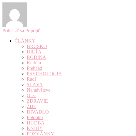
Prihlásiť sa
Pripojiť
ČLÁNKY
BRUŠKO
DIEŤA
RODINA
Kariéra
Prehľad
PSYCHOLOGIA
Radí
SLÁVA
Na návšteve
Otec
ZDRAVIE
ŽIJE
DIVADLO
Fotooko
HUDBA
KNIHY
POZVÁNKY