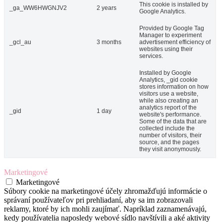
This cookie is installed by
_ga_WW6HWGNJV2
2 years
Google Analytics.
Provided by Google Tag
Manager to experiment
_gcl_au
3 months
advertisement efficiency of
websites using their
services.
Installed by Google
Analytics, _gid cookie
stores information on how
visitors use a website,
while also creating an
analytics report of the
_gid
1 day
website's performance.
Some of the data that are
collected include the
number of visitors, their
source, and the pages
they visit anonymously.
Marketingové
Marketingové
Súbory cookie na marketingové účely zhromažďujú informácie o
správaní používateľov pri prehliadaní, aby sa im zobrazovali
reklamy, ktoré by ich mohli zaujímať. Napríklad zaznamenávajú,
kedy používatelia naposledy webové sídlo navštívili a aké aktivity