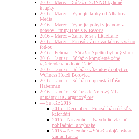
2016 – Marec – Súťaž o SONNO bylinné
kvapky
2016 – Marec – Vyhrajte knihy od Albatros
Media
2016 – Marec – Vyhrajte pobyt v jednom z
hotelov Trinity Hotels & Resorts
2016 – Marec – Zahrajte sa s LittleLane
2016 – Marec – Fotosúťaž o 5 vankúšov s vašou
fotkou
2016 – Február – Súťaž o Apetito bylinný sirup
2016 – Január – Súťaž o kompletné očné
vyšetrenie v hodnote 120€
2016 – Január – Súťaž o víkendový pobyt vo
Wellness Hoteli Borovica
2016 – Január – Súťaž o dojčenskú fľašu
Haberman
2016 – Január – Súťaž o kašmírový šál a
unikátny BIO arganový olej
— Súťaže 2015
2015 – December – Fotosúťaž o účasť v
kalendári
2015 – November – Navrhnite vlastnú
pohľadnicu a vyhrajte
2015 – November – Súťaž s dojčenskou
vodou Lucka