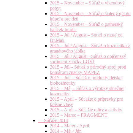
2015 – November – Súťaž o víkendový
pobyt
2015 – November – Súťaž o šialený gél do
kúpeľa pre deti
2015 – November – Súťaž o patnerský
balíček Infolic
2015 – Júl / August – Súťaž o masť od
Dr.Max
2015 – Júl / August – Súťaž o kozmetiku z
granátového jablka
2015 – Júl / August – Súťaž o dojčenský
sortiment značky LOVI
2015 – Júl – Súťaž o prírodný sprej proti
komárom značky MAPEZ
2015 – Jún – Súťaž o produkty detskej
biokozmetiky
2015 – Máj – Súťaž o výrobky slnečnej
kozmetiky
2015 – Apríl – Súťažte o prípravky pre
krásne vlasy
2015 – Apríl – Súťažte o hry a aktivity
2015 – Marec – FRAGMENT
— Súťaže 2014
2014 – Marec / Apríl
2014 – Máj / Jún