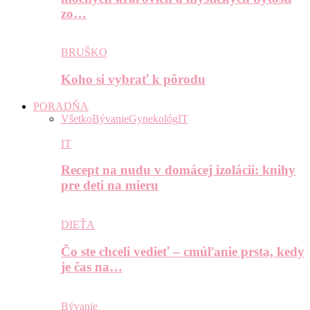
zo…
BRUŠKO
Koho si vybrať k pôrodu
PORADŇA
Všetko
Bývanie
Gynekológ
IT
IT
Recept na nudu v domácej izolácii: knihy
pre deti na mieru
DIEŤA
Čo ste chceli vedieť – cmúľanie prsta, kedy
je čas na…
Bývanie