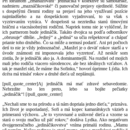
Pri ideálnom „zmanažovaní“ jedináčika v kolektíve sú samotárske,
nadmieru „maznáčikovské“ či panovačné prejavy ojedinelé. Súžitie
s dospelými členmi rodiny sa prejaví na jeho využívaní pozície
najmladšieho a na dospeláckom vyjadrovaní, to sa však s
vyzrievaním vytráca. V dospelosti sa nezriedka stanú tímovými
hráčmi a viacnásobnými rodičmi. Napriek tomu nie je vylúčené, že
ich partnerom bude jedináčik. Takáto dvojica sa podľa odborníkov
„obrusuje“ dlhšie. „Jediný“ a „jediná“ sa učia rešpektovať a chápať
prianie toho druhého. Čo sa môže a nemusí podariť. Ani pri počtoch
detí to nie je vždy jednoznačné. „Manžel je o deväť rokov starší a v
úvode známosti mi imponovala jeho vyzretosť. Až neskôr som
zistila, že je jedináčik ako ja. A dominantnejší. Na rozdiel od mojich
mali jeho rodičia viacero súrodencov, ale bez ideálnych vzťahov. A
tak je manžel rád, že máme iba Sofinku,“ hovorí úprimne Lýdia. Ich
dcéra má trinásť rokov a druhé dieťa už neplánujú.
[pull_quote_center]Aj jedináčik má mať zdravé sebavedomie.
Nebrzdite ho len preto, lebo sa bojíte pečiatky
„jedináčik“! [/pull_quote_center]
„Nechali sme to na prírodu a tá nám dopriala jedno dieťa,“ priznáva.
Ich život je usporiadaný, Sofi a má kopec kamarátskych väzieb a
primeranú výchovu. „Je to vyrovnané a usilovné dieťa a vzorne sa
stará o svoju mačku už päť rokov,“ dodáva Lydka. Ako negatívum
dvojgeneračného „jedináčikovstva“ vníma primalú rodinu. „Mamu