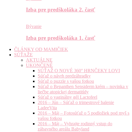
Izba pre predškoláka 2. časť
Bývanie
Izba pre predškoláka 1. časť
ČLÁNKY OD MAMIČIEK
SÚŤAŽE
AKTUÁLNE
UKONČENÉ
SÚŤAŽ O NOVÉ 360° HRNČEKY LOVI
Súťaž o návrh predzáhradky
Súťaž o puzzle s vašou fotkou
Súťaž o Bepanthen Sensiderm krém – novinka v
liečbe atopickej dermatitídy
Súťaž o vaginálny gél Lactofeel
2016 – Jún – Súťaž o trimestrové balenie
LadeeVita
2016 – Máj – Fotosúťaž o 5 podložiek pod myš s
vašou fotkou
2016 – Máj – Vyhrajte rodinný vstup do
zábavného areálu Babyland