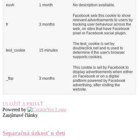
euvh
1 month
No description available.
Facebook sets this cookie to show
relevant advertisements to users by
fr
3 months
tracking user behaviour across the
web, on sites that have Facebook
pixel or Facebook social plugin.
The test_cookie is set by
doubleclick.net and is used to
test_cookie
15 minutes
determine if the user's browser
supports cookies.
This cookie is set by Facebook to
display advertisements when either
on Facebook or on a digital
_fbp
3 months
platform powered by Facebook
advertising, after visiting the
website.
ULOŽIŤ A PRIJAŤ
Powered by
Zaujímavé články
Separačná úzkosť u detí