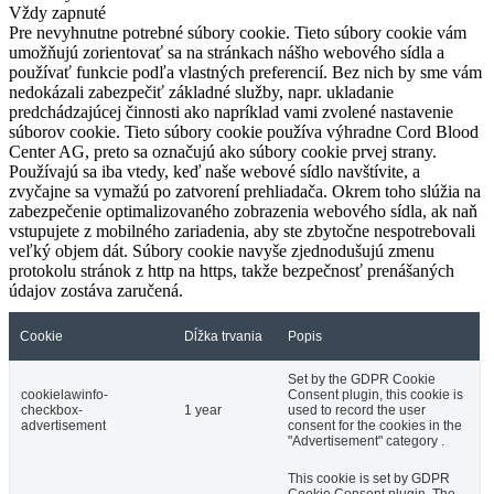
Vždy zapnuté
Pre nevyhnutne potrebné súbory cookie. Tieto súbory cookie vám
umožňujú zorientovať sa na stránkach nášho webového sídla a
používať funkcie podľa vlastných preferencií. Bez nich by sme vám
nedokázali zabezpečiť základné služby, napr. ukladanie
predchádzajúcej činnosti ako napríklad vami zvolené nastavenie
súborov cookie. Tieto súbory cookie používa výhradne Cord Blood
Center AG, preto sa označujú ako súbory cookie prvej strany.
Používajú sa iba vtedy, keď naše webové sídlo navštívite, a
zvyčajne sa vymažú po zatvorení prehliadača. Okrem toho slúžia na
zabezpečenie optimalizovaného zobrazenia webového sídla, ak naň
vstupujete z mobilného zariadenia, aby ste zbytočne nespotrebovali
veľký objem dát. Súbory cookie navyše zjednodušujú zmenu
protokolu stránok z http na https, takže bezpečnosť prenášaných
údajov zostáva zaručená.
Cookie
Dĺžka trvania
Popis
Set by the GDPR Cookie
cookielawinfo-
Consent plugin, this cookie is
checkbox-
1 year
used to record the user
advertisement
consent for the cookies in the
"Advertisement" category .
This cookie is set by GDPR