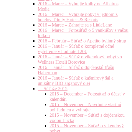
2016 – Marec – Vyhrajte knihy od Albatros
Media
2016 – Marec – Vyhrajte pobyt v jednom z
hotelov Trinity Hotels & Resorts
2016 – Marec – Zahrajte sa s LittleLane
2016 – Marec – Fotosúťaž o 5 vankúšov s vašou
fotkou
2016 – Február – Súťaž o Apetito bylinný sirup
2016 – Január – Súťaž o kompletné očné
vyšetrenie v hodnote 120€
2016 – Január – Súťaž o víkendový pobyt vo
Wellness Hoteli Borovica
2016 – Január – Súťaž o dojčenskú fľašu
Haberman
2016 – Január – Súťaž o kašmírový šál a
unikátny BIO arganový olej
— Súťaže 2015
2015 – December – Fotosúťaž o účasť v
kalendári
2015 – November – Navrhnite vlastnú
pohľadnicu a vyhrajte
2015 – November – Súťaž s dojčenskou
vodou Lucka
2015 – November – Súťaž o víkendový
pobyt