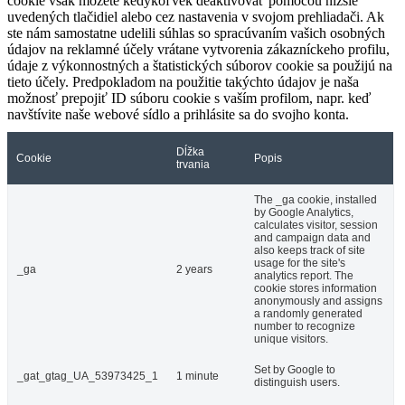
cookie však môžete kedykoľvek deaktivovať pomocou nižšie
uvedených tlačidiel alebo cez nastavenia v svojom prehliadači. Ak
ste nám samostatne udelili súhlas so spracúvaním vašich osobných
údajov na reklamné účely vrátane vytvorenia zákazníckeho profilu,
údaje z výkonnostných a štatistických súborov cookie sa použijú na
tieto účely. Predpokladom na použitie takýchto údajov je naša
možnosť prepojiť ID súboru cookie s vaším profilom, napr. keď
navštívite naše webové sídlo a prihlásite sa do svojho konta.
Dĺžka
Cookie
Popis
trvania
The _ga cookie, installed
by Google Analytics,
calculates visitor, session
and campaign data and
also keeps track of site
usage for the site's
_ga
2 years
analytics report. The
cookie stores information
anonymously and assigns
a randomly generated
number to recognize
unique visitors.
Set by Google to
_gat_gtag_UA_53973425_1
1 minute
distinguish users.