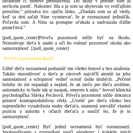
divadelné či filmové predstavenia. Do školy v prírode som ju
nechcela pustiť. Nakoniec išla a ja som sa ubytovala vo vedľajšom
penzióne,“ priznáva tzv. opičiu lásku. „Zbadala som sa až vtedy,
keď sa deti začali Nine vysmievať, že je rozmaznaný jedináčik.
Poľavila som. A Nina sa postupne oťukala a nadviazala ďalšie
priateľstvá.“
[pull_quote_center]Priveľa pozornosti môže byť na škodu.
Nemotivuje dieťa k snahe a učí ho vnímať pozornosť okolia ako
samozrejmosť. [/pull_quote_center]
Priveľa pozornosti škodí
Ľúbiť dieťa neznamená podsunúť mu všetko hotové a bez snaženia.
Takáto starostlivosť o dieťa je zároveň najväčší atentát na jeho
samostatnosť a schopnosť vedieť oceniť úsilie druhých. „Pečené
holuby do úst nepadajú a neplatí, že ak niečo pre dieťa urobíme,
automaticky to bude tak aj naopak, smerom k nám,“ hovorí klinická
psychologička Slávka Pecárová. Priveľa pozornosti môže dokonca
priniesť kontraproduktívny efekt. „Urobiť pre dieťa všetko bez
najmenšieho vynaloženia snahy dieťaťa, znamená znevážiť vlastnú
pozíciu a autoritu v očiach dieťaťa a naučiť ho, že je to
samozrejmosť.
[pull_quote_center] Byť jediný neznamená byť rozmaznaný.
Spolunažívaniu s rovesníkmi naučí súrodenec i kolektív iných