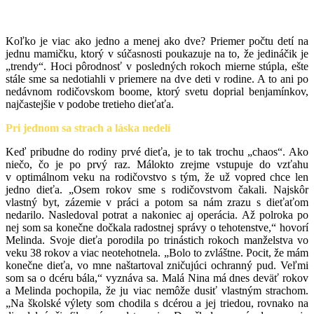
Koľko je viac ako jedno a menej ako dve? Priemer počtu detí na
jednu mamičku, ktorý v súčasnosti poukazuje na to, že jedináčik je
„trendy“. Hoci pôrodnosť v posledných rokoch mierne stúpla, ešte
stále sme sa nedotiahli v priemere na dve deti v rodine. A to ani po
nedávnom rodičovskom boome, ktorý svetu doprial benjamínkov,
najčastejšie v podobe tretieho dieťaťa.
Pri jednom sa strach a láska nedelí
Keď pribudne do rodiny prvé dieťa, je to tak trochu „chaos“. Ako
niečo, čo je po prvý raz. Málokto zrejme vstupuje do vzťahu
v optimálnom veku na rodičovstvo s tým, že už vopred chce len
jedno dieťa. „Osem rokov sme s rodičovstvom čakali. Najskôr
vlastný byt, zázemie v práci a potom sa nám zrazu s dieťaťom
nedarilo. Nasledoval potrat a nakoniec aj operácia. Až polroka po
nej som sa konečne dočkala radostnej správy o tehotenstve,“ hovorí
Melinda. Svoje dieťa porodila po trinástich rokoch manželstva vo
veku 38 rokov a viac neotehotnela. „Bolo to zvláštne. Pocit, že mám
konečne dieťa, vo mne naštartoval zničujúci ochranný pud. Veľmi
som sa o dcéru bála,“ vyznáva sa. Malá Nina má dnes deväť rokov
a Melinda pochopila, že ju viac nemôže dusiť vlastným strachom.
„Na školské výlety som chodila s dcérou a jej triedou, rovnako na