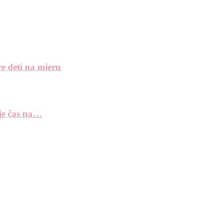
e deti na mieru
 je čas na…