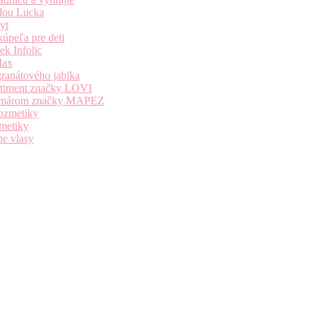
dou Lucka
yt
úpeľa pre deti
k Infolic
Max
granátového jablka
ortiment značky LOVI
i komárom značky MAPEZ
kozmetiky
zmetiky
ne vlasy