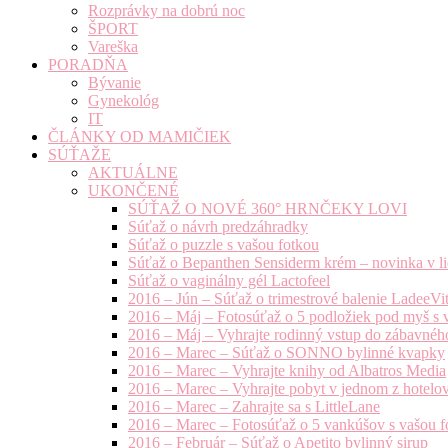
Rozprávky na dobrú noc
ŠPORT
Vareška
PORADŇA
Bývanie
Gynekológ
IT
ČLÁNKY OD MAMIČIEK
SÚŤAŽE
AKTUÁLNE
UKONČENÉ
SÚŤAŽ O NOVÉ 360° HRNČEKY LOVI
Súťaž o návrh predzáhradky
Súťaž o puzzle s vašou fotkou
Súťaž o Bepanthen Sensiderm krém – novinka v lie
Súťaž o vaginálny gél Lactofeel
2016 – Jún – Súťaž o trimestrové balenie LadeeVi
2016 – Máj – Fotosúťaž o 5 podložiek pod myš s 
2016 – Máj – Vyhrajte rodinný vstup do zábavnéh
2016 – Marec – Súťaž o SONNO bylinné kvapky
2016 – Marec – Vyhrajte knihy od Albatros Media
2016 – Marec – Vyhrajte pobyt v jednom z hotelov
2016 – Marec – Zahrajte sa s LittleLane
2016 – Marec – Fotosúťaž o 5 vankúšov s vašou f
2016 – Február – Súťaž o Apetito bylinný sirup