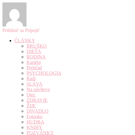
Prihlásiť sa
Pripojiť
ČLÁNKY
BRUŠKO
DIEŤA
RODINA
Kariéra
Prehľad
PSYCHOLOGIA
Radí
SLÁVA
Na návšteve
Otec
ZDRAVIE
ŽIJE
DIVADLO
Fotooko
HUDBA
KNIHY
POZVÁNKY