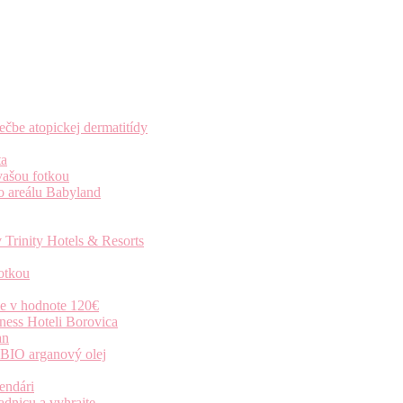
čbe atopickej dermatitídy
ta
vašou fotkou
o areálu Babyland
 Trinity Hotels & Resorts
otkou
ie v hodnote 120€
ness Hoteli Borovica
an
 BIO arganový olej
endári
dnicu a vyhrajte