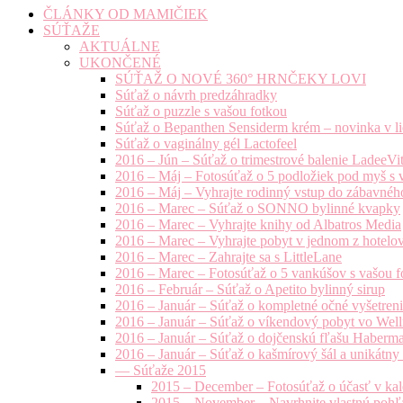
ČLÁNKY OD MAMIČIEK
SÚŤAŽE
AKTUÁLNE
UKONČENÉ
SÚŤAŽ O NOVÉ 360° HRNČEKY LOVI
Súťaž o návrh predzáhradky
Súťaž o puzzle s vašou fotkou
Súťaž o Bepanthen Sensiderm krém – novinka v lie
Súťaž o vaginálny gél Lactofeel
2016 – Jún – Súťaž o trimestrové balenie LadeeVi
2016 – Máj – Fotosúťaž o 5 podložiek pod myš s 
2016 – Máj – Vyhrajte rodinný vstup do zábavnéh
2016 – Marec – Súťaž o SONNO bylinné kvapky
2016 – Marec – Vyhrajte knihy od Albatros Media
2016 – Marec – Vyhrajte pobyt v jednom z hotelov
2016 – Marec – Zahrajte sa s LittleLane
2016 – Marec – Fotosúťaž o 5 vankúšov s vašou f
2016 – Február – Súťaž o Apetito bylinný sirup
2016 – Január – Súťaž o kompletné očné vyšetren
2016 – Január – Súťaž o víkendový pobyt vo Well
2016 – Január – Súťaž o dojčenskú fľašu Haberm
2016 – Január – Súťaž o kašmírový šál a unikátny
— Súťaže 2015
2015 – December – Fotosúťaž o účasť v kal
2015 – November – Navrhnite vlastnú pohľa