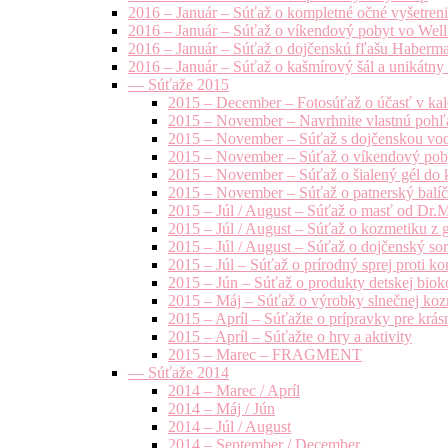
2016 – Január – Súťaž o kompletné očné vyšetren
2016 – Január – Súťaž o víkendový pobyt vo Well
2016 – Január – Súťaž o dojčenskú fľašu Haberm
2016 – Január – Súťaž o kašmírový šál a unikátny
— Súťaže 2015
2015 – December – Fotosúťaž o účasť v kal
2015 – November – Navrhnite vlastnú pohľa
2015 – November – Súťaž s dojčenskou vo
2015 – November – Súťaž o víkendový pob
2015 – November – Súťaž o šialený gél do k
2015 – November – Súťaž o patnerský balíče
2015 – Júl / August – Súťaž o masť od Dr.
2015 – Júl / August – Súťaž o kozmetiku z 
2015 – Júl / August – Súťaž o dojčenský s
2015 – Júl – Súťaž o prírodný sprej prot
2015 – Jún – Súťaž o produkty detskej bio
2015 – Máj – Súťaž o výrobky slnečnej ko
2015 – Apríl – Súťažte o prípravky pre krás
2015 – Apríl – Súťažte o hry a aktivity
2015 – Marec – FRAGMENT
— Súťaže 2014
2014 – Marec / Apríl
2014 – Máj / Jún
2014 – Júl / August
2014 – September / December