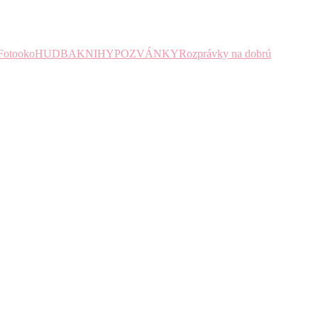
Fotooko
HUDBA
KNIHY
POZVÁNKY
Rozprávky na dobrú