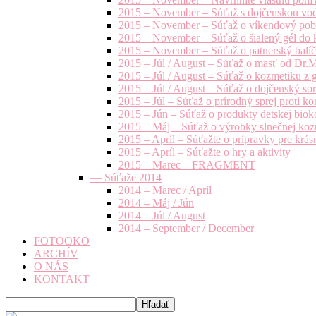
2015 – November – Súťaž s dojčenskou vo
2015 – November – Súťaž o víkendový pob
2015 – November – Súťaž o šialený gél do k
2015 – November – Súťaž o patnerský balíče
2015 – Júl / August – Súťaž o masť od Dr.
2015 – Júl / August – Súťaž o kozmetiku z 
2015 – Júl / August – Súťaž o dojčenský s
2015 – Júl – Súťaž o prírodný sprej prot
2015 – Jún – Súťaž o produkty detskej bio
2015 – Máj – Súťaž o výrobky slnečnej ko
2015 – Apríl – Súťažte o prípravky pre krás
2015 – Apríl – Súťažte o hry a aktivity
2015 – Marec – FRAGMENT
— Súťaže 2014
2014 – Marec / Apríl
2014 – Máj / Jún
2014 – Júl / August
2014 – September / December
FOTOOKO
ARCHÍV
O NÁS
KONTAKT