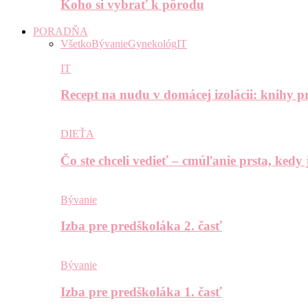
Koho si vybrať k pôrodu
PORADŇA
Všetko
Bývanie
Gynekológ
IT
IT
Recept na nudu v domácej izolácii: knihy pr
DIEŤA
Čo ste chceli vedieť – cmúľanie prsta, kedy
Bývanie
Izba pre predškoláka 2. časť
Bývanie
Izba pre predškoláka 1. časť