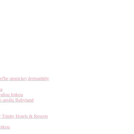
čbe atopickej dermatitídy
ta
vašou fotkou
o areálu Babyland
 Trinity Hotels & Resorts
otkou