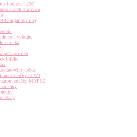
ie v hodnote 120€
ness Hoteli Borovica
an
 BIO arganový olej
endári
dnicu a vyhrajte
dou Lucka
yt
úpeľa pre deti
k Infolic
Max
granátového jablka
ortiment značky LOVI
i komárom značky MAPEZ
kozmetiky
zmetiky
ne vlasy