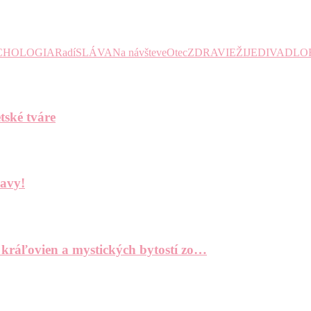
CHOLOGIA
Radí
SLÁVA
Na návšteve
Otec
ZDRAVIE
ŽIJE
DIVADLO
tské tváre
bavy!
 kráľovien a mystických bytostí zo…