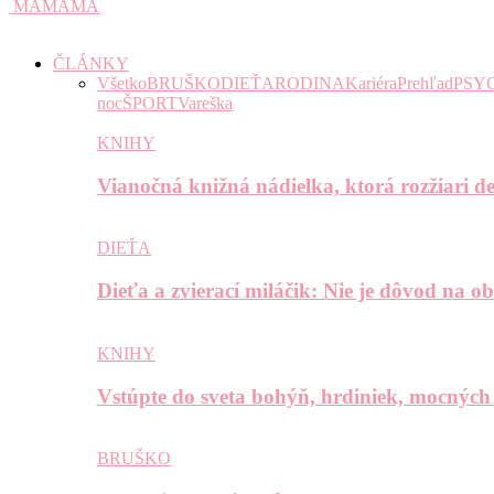
MAMAMA
ČLÁNKY
Všetko
BRUŠKO
DIEŤA
RODINA
Kariéra
Prehľad
PSY
noc
ŠPORT
Vareška
KNIHY
Vianočná knižná nádielka, ktorá rozžiari de
DIEŤA
Dieťa a zvierací miláčik: Nie je dôvod na o
KNIHY
Vstúpte do sveta bohýň, hrdiniek, mocných
BRUŠKO