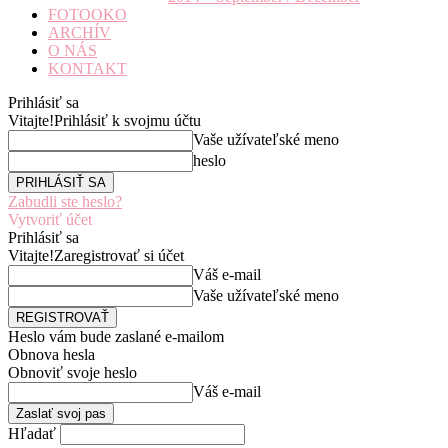
FOTOOKO
ARCHÍV
O NÁS
KONTAKT
Prihlásiť sa
Vitajte!
Prihlásiť k svojmu účtu
Vaše užívateľské meno
heslo
Zabudli ste heslo?
Vytvoriť účet
Prihlásiť sa
Vitajte!
Zaregistrovať si účet
Váš e-mail
Vaše užívateľské meno
Heslo vám bude zaslané e-mailom
Obnova hesla
Obnoviť svoje heslo
Váš e-mail
Hľadať