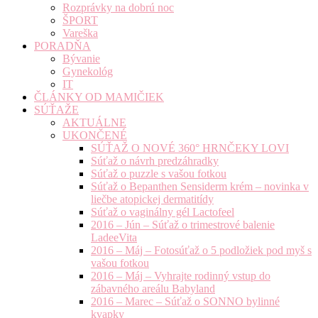
Rozprávky na dobrú noc
ŠPORT
Vareška
PORADŇA
Bývanie
Gynekológ
IT
ČLÁNKY OD MAMIČIEK
SÚŤAŽE
AKTUÁLNE
UKONČENÉ
SÚŤAŽ O NOVÉ 360° HRNČEKY LOVI
Súťaž o návrh predzáhradky
Súťaž o puzzle s vašou fotkou
Súťaž o Bepanthen Sensiderm krém – novinka v
liečbe atopickej dermatitídy
Súťaž o vaginálny gél Lactofeel
2016 – Jún – Súťaž o trimestrové balenie
LadeeVita
2016 – Máj – Fotosúťaž o 5 podložiek pod myš s
vašou fotkou
2016 – Máj – Vyhrajte rodinný vstup do
zábavného areálu Babyland
2016 – Marec – Súťaž o SONNO bylinné
kvapky