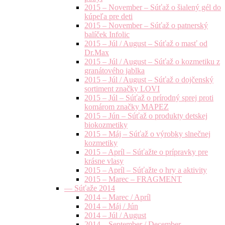
2015 – November – Súťaž o šialený gél do
kúpeľa pre deti
2015 – November – Súťaž o patnerský
balíček Infolic
2015 – Júl / August – Súťaž o masť od
Dr.Max
2015 – Júl / August – Súťaž o kozmetiku z
granátového jablka
2015 – Júl / August – Súťaž o dojčenský
sortiment značky LOVI
2015 – Júl – Súťaž o prírodný sprej proti
komárom značky MAPEZ
2015 – Jún – Súťaž o produkty detskej
biokozmetiky
2015 – Máj – Súťaž o výrobky slnečnej
kozmetiky
2015 – Apríl – Súťažte o prípravky pre
krásne vlasy
2015 – Apríl – Súťažte o hry a aktivity
2015 – Marec – FRAGMENT
— Súťaže 2014
2014 – Marec / Apríl
2014 – Máj / Jún
2014 – Júl / August
2014 – September / December