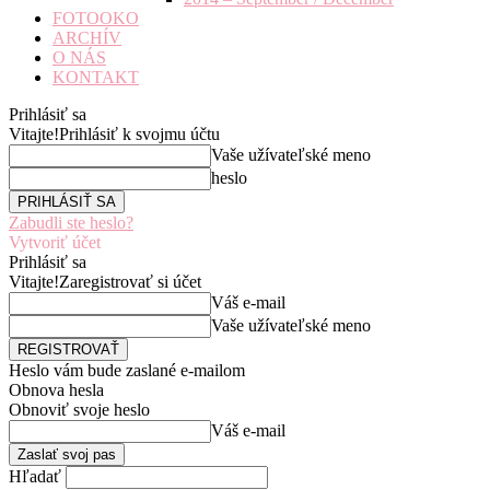
FOTOOKO
ARCHÍV
O NÁS
KONTAKT
Prihlásiť sa
Vitajte!
Prihlásiť k svojmu účtu
Vaše užívateľské meno
heslo
Zabudli ste heslo?
Vytvoriť účet
Prihlásiť sa
Vitajte!
Zaregistrovať si účet
Váš e-mail
Vaše užívateľské meno
Heslo vám bude zaslané e-mailom
Obnova hesla
Obnoviť svoje heslo
Váš e-mail
Hľadať