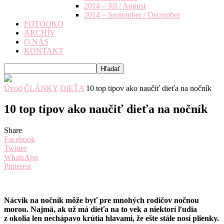
2014 – Júl / August
2014 – September / December
FOTOOKO
ARCHÍV
O NÁS
KONTAKT
Úvod
ČLÁNKY
DIEŤA
10 top tipov ako naučiť dieťa na nočník
10 top tipov ako naučiť dieťa na nočník
Share
Facebook
Twitter
WhatsApp
Pinterest
Nácvik na nočník môže byť pre mnohých rodičov nočnou
morou. Najmä, ak už má dieťa na to vek a niektorí ľudia
z okolia len nechápavo krútia hlavami, že ešte stále nosí plienky.