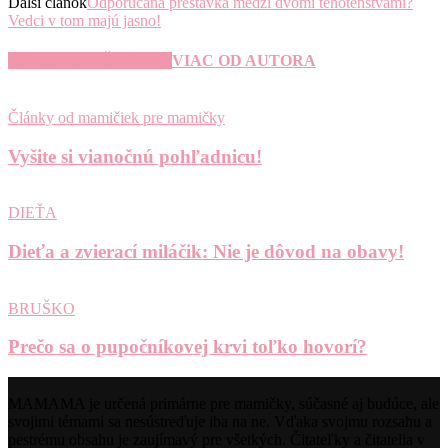
Ďalší článok
Odporúčaná prestávka medzi dvomi tehotenstvami?
Vedci v tom majú jasno!
SÚVISIACE ČLÁNKY
VIAC OD AUTORA
Články od mamičiek pre mamičky
Vyšite si vianočnú pohľadnicu!
DIEŤA
Dieťa a zvierací miláčik: Nie je dôvod na obavy!
BRUŠKO
Prečo sa o pupočníkovej krvi toľko hovorí?
MAMAMA je určená primárne pre mamičky, súčasné aj budúce, ale
svojimi témami sa nesústreďuje iba na ne. Vďaka svojmu rozsahu a
pestrému obsahu je zaujímavý pre všetkých. Čitateľky a čitatelia v