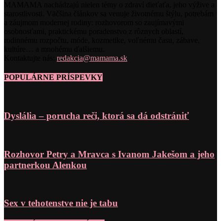
MAMAMA nachádzajú nielen témy o zdraví dieťaťa, jeho výžive a
starostlivosti. Väčšina článkov sa venuje životnému štýlu, potrebám
a záujmom modernej rodiny: rozhovorom so zaujímavými
osobnosťami, praktickému poradenstvo z rôznych oblastí,
rodinnému rozpočtu, móde, kozmetike, voľnému času, zábave,
kultúre… a mnohému ďalšiemu.
Kontaktujte nás:
redakcia@mamama.sk
POPULÁRNE PRÍSPEVKY
Dyslália – porucha reči, ktorá sa dá odstrániť
Rozhovor Petry a Mravca s Ivanom Jakešom a jeho
partnerkou Alenkou
Sex v tehotenstve nie je tabu