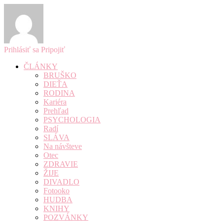
Prihlásiť sa
Pripojiť
ČLÁNKY
BRUŠKO
DIEŤA
RODINA
Kariéra
Prehľad
PSYCHOLOGIA
Radí
SLÁVA
Na návšteve
Otec
ZDRAVIE
ŽIJE
DIVADLO
Fotooko
HUDBA
KNIHY
POZVÁNKY