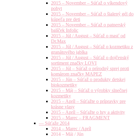
2015 – November – Súťaž o víkendový
pobyt
2015 – November – Súťaž o šialený gél do
kúpeľa pre deti
2015 – November – Súťaž o patnerský
balíček Infolic
2015 – Júl / August – Súťaž o masť od
Dr.Max
2015 – Júl / August – Súťaž o kozmetiku z
granátového jablka
2015 – Júl / August – Súťaž o dojčenský
sortiment značky LOVI
2015 – Júl – Súťaž o prírodný sprej proti
komárom značky MAPEZ
2015 – Jún – Súťaž o produkty detskej
biokozmetiky
2015 – Máj – Súťaž o výrobky slnečnej
kozmetiky
2015 – Apríl – Súťažte o prípravky pre
krásne vlasy
2015 – Apríl – Súťažte o hry a aktivity
2015 – Marec – FRAGMENT
— Súťaže 2014
2014 – Marec / Apríl
2014 – Máj / Jún