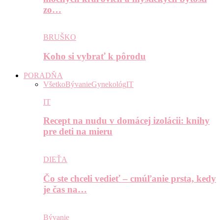
zo…
BRUŠKO
Koho si vybrať k pôrodu
PORADŇA
Všetko
Bývanie
Gynekológ
IT
IT
Recept na nudu v domácej izolácii: knihy
pre deti na mieru
DIEŤA
Čo ste chceli vedieť – cmúľanie prsta, kedy
je čas na…
Bývanie