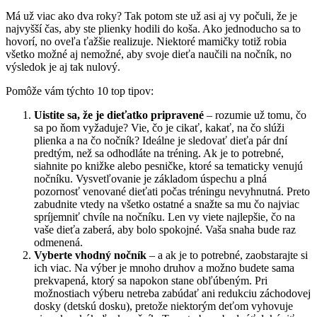
Má už viac ako dva roky? Tak potom ste už asi aj vy počuli, že je
najvyšší čas, aby ste plienky hodili do koša. Ako jednoducho sa to
hovorí, no oveľa ťažšie realizuje. Niektoré mamičky totiž robia
všetko možné aj nemožné, aby svoje dieťa naučili na nočník, no
výsledok je aj tak nulový.
Pomôže vám týchto 10 top tipov:
Uistite sa, že je dieťatko pripravené
– rozumie už tomu, čo
sa po ňom vyžaduje? Vie, čo je cikať, kakať, na čo slúži
plienka a na čo nočník? Ideálne je sledovať dieťa pár dní
predtým, než sa odhodláte na tréning. Ak je to potrebné,
siahnite po knižke alebo pesničke, ktoré sa tematicky venujú
nočníku. Vysvetľovanie je základom úspechu a plná
pozornosť venované dieťati počas tréningu nevyhnutná. Preto
zabudnite vtedy na všetko ostatné a snažte sa mu čo najviac
spríjemniť chvíle na nočníku. Len vy viete najlepšie, čo na
vaše dieťa zaberá, aby bolo spokojné. Vaša snaha bude raz
odmenená.
Vyberte vhodný nočník
– a ak je to potrebné, zaobstarajte si
ich viac. Na výber je mnoho druhov a možno budete sama
prekvapená, ktorý sa napokon stane obľúbeným. Pri
možnostiach výberu netreba zabúdať ani redukciu záchodovej
dosky (detskú dosku), pretože niektorým deťom vyhovuje