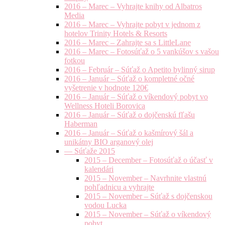
2016 – Marec – Vyhrajte knihy od Albatros
Media
2016 – Marec – Vyhrajte pobyt v jednom z
hotelov Trinity Hotels & Resorts
2016 – Marec – Zahrajte sa s LittleLane
2016 – Marec – Fotosúťaž o 5 vankúšov s vašou
fotkou
2016 – Február – Súťaž o Apetito bylinný sirup
2016 – Január – Súťaž o kompletné očné
vyšetrenie v hodnote 120€
2016 – Január – Súťaž o víkendový pobyt vo
Wellness Hoteli Borovica
2016 – Január – Súťaž o dojčenskú fľašu
Haberman
2016 – Január – Súťaž o kašmírový šál a
unikátny BIO arganový olej
— Súťaže 2015
2015 – December – Fotosúťaž o účasť v
kalendári
2015 – November – Navrhnite vlastnú
pohľadnicu a vyhrajte
2015 – November – Súťaž s dojčenskou
vodou Lucka
2015 – November – Súťaž o víkendový
pobyt