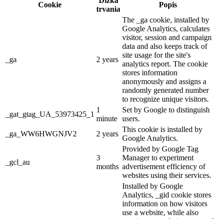
Dĺžka
Cookie
Popis
trvania
The _ga cookie, installed by
Google Analytics, calculates
visitor, session and campaign
data and also keeps track of
site usage for the site's
_ga
2 years
analytics report. The cookie
stores information
anonymously and assigns a
randomly generated number
to recognize unique visitors.
1
Set by Google to distinguish
_gat_gtag_UA_53973425_1
minute
users.
This cookie is installed by
_ga_WW6HWGNJV2
2 years
Google Analytics.
Provided by Google Tag
3
Manager to experiment
_gcl_au
months
advertisement efficiency of
websites using their services.
Installed by Google
Analytics, _gid cookie stores
information on how visitors
use a website, while also