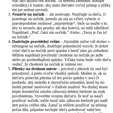
viac ako akýkoľvek nočník. Tu netreba zabudnúť dokúpiť
schodík(y) k toalete, aby malo dieťatko voľný prístup a nôžky
mu pri sedené neviseli.
Nenúťte na nočník
– ale motivujte. Nepýtajte sa dieťa, či
potrebuje na nočník, pretože ak má na výber, vyberie si
pravdepodobne možnosť „nepotrebuje“. Skôr sa snažte o to,
aby to neznelo ako prosba, ale ako hotová, no milá záležitosť.
Napríklad: „Poď, čaká nás nočník.“ Alebo: „Teraz je čas ísť
na nočník.“
Dodržujte pravidelný režim
– Akonáhle začne váš drobec s
tréningom na nočník, dodržujte jednoduchý rozvrh. Je dobré
vziať dieťa na nočník pred spaním a hneď ráno po zobudení.
Môžete napríklad povzbudiť chodenie na nočník po jedle
alebo po poobedňajšom spánku. Vďaka tomu bude vaše dieťa
vedieť, že chodenie na nočník je rutinná vec.
Plienky na druhom mieste
– prechod z plienok by mal byť
prirodzený, a preto zvoľte vhodný spôsob. Ideálne je, ak sa
dieťaťu ponechá plienka už len počas spánku v noci či
poobede, aby nedošlo k zbytočným nehodám, ktoré by ho
mohli prestať motivovať v ďalšom snažení. Na druhej strane
kúpte dostatočnú zásobu zábavnej detskej bielizne na znak
povzbudenia. Vysvetlite svojmu dieťaťu, že keď sa naučí
používať nočník, môže nosiť túto zábavnú bielizeň pre malé
deti počas celého dňa. Zatiaľ ju môžete používať na tréning
počas dňa, prípadne nechajte dieťa pobehovať nahé bez