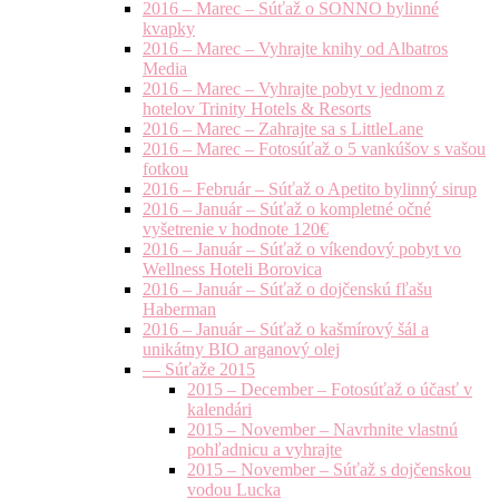
2016 – Marec – Súťaž o SONNO bylinné
kvapky
2016 – Marec – Vyhrajte knihy od Albatros
Media
2016 – Marec – Vyhrajte pobyt v jednom z
hotelov Trinity Hotels & Resorts
2016 – Marec – Zahrajte sa s LittleLane
2016 – Marec – Fotosúťaž o 5 vankúšov s vašou
fotkou
2016 – Február – Súťaž o Apetito bylinný sirup
2016 – Január – Súťaž o kompletné očné
vyšetrenie v hodnote 120€
2016 – Január – Súťaž o víkendový pobyt vo
Wellness Hoteli Borovica
2016 – Január – Súťaž o dojčenskú fľašu
Haberman
2016 – Január – Súťaž o kašmírový šál a
unikátny BIO arganový olej
— Súťaže 2015
2015 – December – Fotosúťaž o účasť v
kalendári
2015 – November – Navrhnite vlastnú
pohľadnicu a vyhrajte
2015 – November – Súťaž s dojčenskou
vodou Lucka