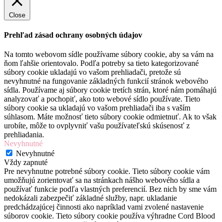
Close
Prehľad zásad ochrany osobných údajov
Na tomto webovom sídle používame súbory cookie, aby sa vám na
ňom ľahšie orientovalo. Podľa potreby sa tieto kategorizované
súbory cookie ukladajú vo vašom prehliadači, pretože sú
nevyhnutné na fungovanie základných funkcií stránok webového
sídla. Používame aj súbory cookie tretích strán, ktoré nám pomáhajú
analyzovať a pochopiť, ako toto webové sídlo používate. Tieto
súbory cookie sa ukladajú vo vašom prehliadači iba s vaším
súhlasom. Máte možnosť tieto súbory cookie odmietnuť. Ak to však
urobíte, môže to ovplyvniť vašu používateľskú skúsenosť z
prehliadania.
Nevyhnutné
Nevyhnutné
Vždy zapnuté
Pre nevyhnutne potrebné súbory cookie. Tieto súbory cookie vám
umožňujú zorientovať sa na stránkach nášho webového sídla a
používať funkcie podľa vlastných preferencií. Bez nich by sme vám
nedokázali zabezpečiť základné služby, napr. ukladanie
predchádzajúcej činnosti ako napríklad vami zvolené nastavenie
súborov cookie. Tieto súbory cookie používa výhradne Cord Blood