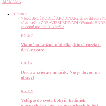
MAMAMA
ČLÁNKY
Všetko
BRUŠKO
DIEŤA
RODINA
Kariéra
Prehľad
PSY
návšteve
Otec
ZDRAVIE
ŽIJE
DIVADLO
Fotooko
HUDB
na dobrú noc
ŠPORT
Vareška
KNIHY
Vianočná knižná nádielka, ktorá rozžiari
detské tváre
DIEŤA
Dieťa a zvierací miláčik: Nie je dôvod na
obavy!
KNIHY
Vstúpte do sveta bohýň, hrdiniek,
mocných kráľovien a mystických bytostí