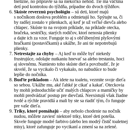
bielizne, no pripravte sa na niekoľko nehôd. Tie má väčšina
detí pod kontrolou do týždňa, prípadne do dvoch týždňov.
Skúste reverznú psychológiu
– sú deti, ktoré majú
s nočníkom doslova problém a odmietajú ho. Spýtajte sa, či
by radšej zostalo v plienkach, aj keď je už veľké dievča alebo
chlapec. Skúste to na svojom príklade, na príklade otecka,
bračeka, sestričky, starých rodičov, ktorí nenosia plienky
a dajte ich za vzor. Funguje to aj s obľúbenými plyšovými
hračkami (postavičkami) a ukážte, že ani tie nepotrebujú
plienky.
Netrestajte za chyby
– Aj keď to môže byť niekedy
frustrujúce, odolajte nutkaniu hnevať sa alebo trestaniu, hoci
aj slovnému. Namiesto toho skúste dieťa povzbudiť, že je
skvelé, že sa vycikalo či vykakalo, no nabudúce to bude
lepšie do nočníka.
Buďte príkladom
– Ak idete na toaletu, vezmite svoje dieťa
so sebou. Ukážte mu, aké ľahké je cikať a kakať. Oteckovia
by mohli jednoduchšie učiť malých chlapcov a mamičky by
mohli predvádzať postup pre dievčatá. Neexistujú však žiadne
tvrdé a rýchle pravidlá a mali by ste sa riadiť tým, čo funguje
pre vaše dieťa.
Triky, ktoré pomáhajú
– aby nebolo chodenie na nočník
nudou, môžete zaviesť niektoré triky, ktoré deti potešia.
Skvele funguje modré farbivo (alebo len modrý čistič toaletnej
misy), ktoré zafunguje po vycikaní a zmení sa na zelené.