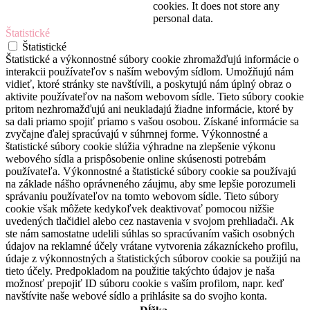
cookies. It does not store any
personal data.
Štatistické
Štatistické
Štatistické a výkonnostné súbory cookie zhromažďujú informácie o
interakcii používateľov s naším webovým sídlom. Umožňujú nám
vidieť, ktoré stránky ste navštívili, a poskytujú nám úplný obraz o
aktivite používateľov na našom webovom sídle. Tieto súbory cookie
pritom nezhromažďujú ani neukladajú žiadne informácie, ktoré by
sa dali priamo spojiť priamo s vašou osobou. Získané informácie sa
zvyčajne ďalej spracúvajú v súhrnnej forme. Výkonnostné a
štatistické súbory cookie slúžia výhradne na zlepšenie výkonu
webového sídla a prispôsobenie online skúsenosti potrebám
používateľa. Výkonnostné a štatistické súbory cookie sa používajú
na základe nášho oprávneného záujmu, aby sme lepšie porozumeli
správaniu používateľov na tomto webovom sídle. Tieto súbory
cookie však môžete kedykoľvek deaktivovať pomocou nižšie
uvedených tlačidiel alebo cez nastavenia v svojom prehliadači. Ak
ste nám samostatne udelili súhlas so spracúvaním vašich osobných
údajov na reklamné účely vrátane vytvorenia zákazníckeho profilu,
údaje z výkonnostných a štatistických súborov cookie sa použijú na
tieto účely. Predpokladom na použitie takýchto údajov je naša
možnosť prepojiť ID súboru cookie s vaším profilom, napr. keď
navštívite naše webové sídlo a prihlásite sa do svojho konta.