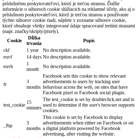
príslušnému poskytovateľovi, ktorý je treťou stranou. Ďalšie
informácie o súboroch cookie slúžiacich na reklamné účely, ako aj o
príslušnom poskytovateľovi, ktorý je treťou stranou a používanie
týchto súborov cookie riadi, nájdete v zozname súborov cookie,
ktorý obsahuje všetky integrované údaje spracované tretími stranami
(napr. značky/skripty/pixely).
Dĺžka
Cookie
Popis
trvania
ckf
1 year
No description available.
euvf
14 days
No description available.
1
euvh
No description available.
month
Facebook sets this cookie to show relevant
3
advertisements to users by tracking user
fr
months
behaviour across the web, on sites that have
Facebook pixel or Facebook social plugin.
The test_cookie is set by doubleclick.net and is
15
test_cookie
used to determine if the user's browser supports
minutes
cookies.
This cookie is set by Facebook to display
3
advertisements when either on Facebook or on
_fbp
months
a digital platform powered by Facebook
advertising, after visiting the website.