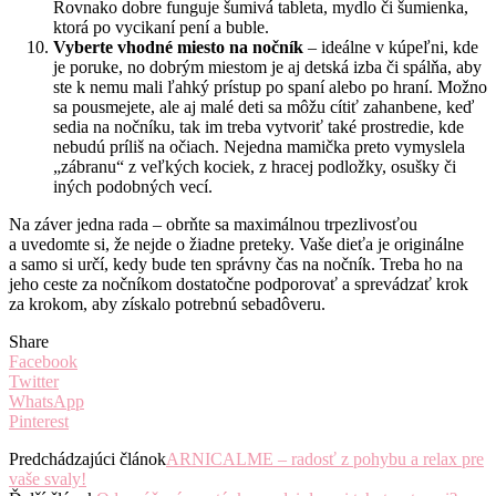
Rovnako dobre funguje šumivá tableta, mydlo či šumienka,
ktorá po vycikaní pení a buble.
Vyberte vhodné miesto na nočník
– ideálne v kúpeľni, kde
je poruke, no dobrým miestom je aj detská izba či spálňa, aby
ste k nemu mali ľahký prístup po spaní alebo po hraní. Možno
sa pousmejete, ale aj malé deti sa môžu cítiť zahanbene, keď
sedia na nočníku, tak im treba vytvoriť také prostredie, kde
nebudú príliš na očiach. Nejedna mamička preto vymyslela
„zábranu“ z veľkých kociek, z hracej podložky, osušky či
iných podobných vecí.
Na záver jedna rada – obrňte sa maximálnou trpezlivosťou
a uvedomte si, že nejde o žiadne preteky. Vaše dieťa je originálne
a samo si určí, kedy bude ten správny čas na nočník. Treba ho na
jeho ceste za nočníkom dostatočne podporovať a sprevádzať krok
za krokom, aby získalo potrebnú sebadôveru.
Share
Facebook
Twitter
WhatsApp
Pinterest
Predchádzajúci článok
ARNICALME – radosť z pohybu a relax pre
vaše svaly!