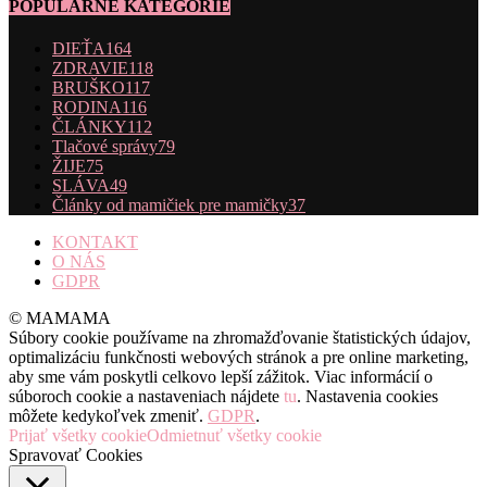
POPULÁRNE KATEGÓRIE
DIEŤA
164
ZDRAVIE
118
BRUŠKO
117
RODINA
116
ČLÁNKY
112
Tlačové správy
79
ŽIJE
75
SLÁVA
49
Články od mamičiek pre mamičky
37
KONTAKT
O NÁS
GDPR
© MAMAMA
Súbory cookie používame na zhromažďovanie štatistických údajov,
optimalizáciu funkčnosti webových stránok a pre online marketing,
aby sme vám poskytli celkovo lepší zážitok. Viac informácií o
súboroch cookie a nastaveniach nájdete
tu
. Nastavenia cookies
môžete kedykoľvek zmeniť.
GDPR
.
Prijať všetky cookie
Odmietnuť všetky cookie
Spravovať Cookies