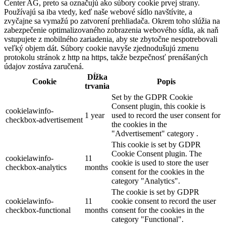
Center AG, preto sa označujú ako súbory cookie prvej strany.
Používajú sa iba vtedy, keď naše webové sídlo navštívite, a
zvyčajne sa vymažú po zatvorení prehliadača. Okrem toho slúžia na
zabezpečenie optimalizovaného zobrazenia webového sídla, ak naň
vstupujete z mobilného zariadenia, aby ste zbytočne nespotrebovali
veľký objem dát. Súbory cookie navyše zjednodušujú zmenu
protokolu stránok z http na https, takže bezpečnosť prenášaných
údajov zostáva zaručená.
Dĺžka
Cookie
Popis
trvania
Set by the GDPR Cookie
Consent plugin, this cookie is
cookielawinfo-
1 year
used to record the user consent for
checkbox-advertisement
the cookies in the
"Advertisement" category .
This cookie is set by GDPR
Cookie Consent plugin. The
cookielawinfo-
11
cookie is used to store the user
checkbox-analytics
months
consent for the cookies in the
category "Analytics".
The cookie is set by GDPR
cookielawinfo-
11
cookie consent to record the user
checkbox-functional
months
consent for the cookies in the
category "Functional".