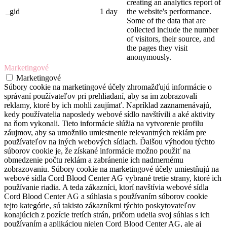
creating an analytics report of
_gid
1 day
the website's performance.
Some of the data that are
collected include the number
of visitors, their source, and
the pages they visit
anonymously.
Marketingové
Marketingové
Súbory cookie na marketingové účely zhromažďujú informácie o
správaní používateľov pri prehliadaní, aby sa im zobrazovali
reklamy, ktoré by ich mohli zaujímať. Napríklad zaznamenávajú,
kedy používatelia naposledy webové sídlo navštívili a aké aktivity
na ňom vykonali. Tieto informácie slúžia na vytvorenie profilu
záujmov, aby sa umožnilo umiestnenie relevantných reklám pre
používateľov na iných webových sídlach. Ďalšou výhodou týchto
súborov cookie je, že získané informácie možno použiť na
obmedzenie počtu reklám a zabránenie ich nadmernému
zobrazovaniu. Súbory cookie na marketingové účely umiestňujú na
webové sídla Cord Blood Center AG vybrané tretie strany, ktoré ich
používanie riadia. A teda zákazníci, ktorí navštívia webové sídla
Cord Blood Center AG a súhlasia s používaním súborov cookie
tejto kategórie, sú takisto zákazníkmi týchto poskytovateľov
konajúcich z pozície tretích strán, pričom udelia svoj súhlas s ich
používaním a aplikáciou nielen Cord Blood Center AG, ale aj