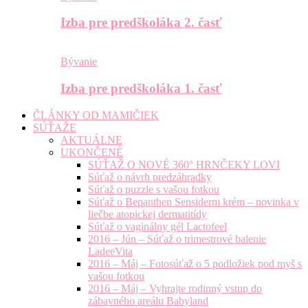
Izba pre predškoláka 2. časť
Bývanie
Izba pre predškoláka 1. časť
ČLÁNKY OD MAMIČIEK
SÚŤAŽE
AKTUÁLNE
UKONČENÉ
SÚŤAŽ O NOVÉ 360° HRNČEKY LOVI
Súťaž o návrh predzáhradky
Súťaž o puzzle s vašou fotkou
Súťaž o Bepanthen Sensiderm krém – novinka v
liečbe atopickej dermatitídy
Súťaž o vaginálny gél Lactofeel
2016 – Jún – Súťaž o trimestrové balenie
LadeeVita
2016 – Máj – Fotosúťaž o 5 podložiek pod myš s
vašou fotkou
2016 – Máj – Vyhrajte rodinný vstup do
zábavného areálu Babyland