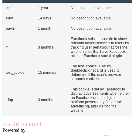
ckf
1 year
No description available.
euvf
14 days
No description available.
euvh
1 month
No description available.
Facebook sets this cookie to show
relevant advertisements to users by
fr
3 months
tracking user behaviour across the
web, on sites that have Facebook
pixel or Facebook social plugin.
The test_cookie is set by
doubleclick.net and is used to
test_cookie
15 minutes
determine if the user's browser
supports cookies.
This cookie is set by Facebook to
display advertisements when either
on Facebook or on a digital
_fbp
3 months
platform powered by Facebook
advertising, after visiting the
website.
ULOŽIŤ A PRIJAŤ
Powered by