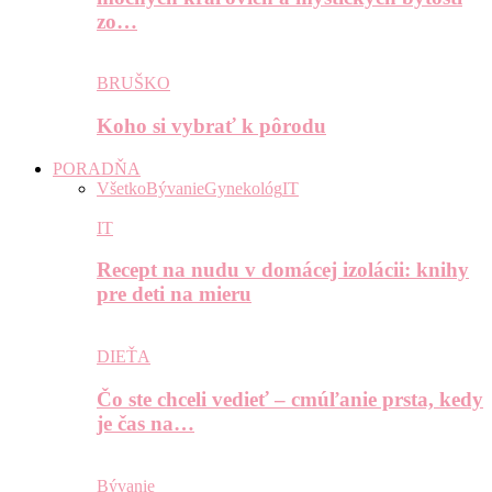
zo…
BRUŠKO
Koho si vybrať k pôrodu
PORADŇA
Všetko
Bývanie
Gynekológ
IT
IT
Recept na nudu v domácej izolácii: knihy
pre deti na mieru
DIEŤA
Čo ste chceli vedieť – cmúľanie prsta, kedy
je čas na…
Bývanie