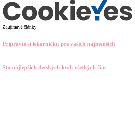
Zaujímavé články
Pripravte si lekárničku pre vašich najmenších
Sto najlepších detských kníh všetkých čias