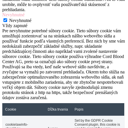
urobíte, môže to ovplyvniť vašu používateľskú skúsenosť z
prehliadania.
Nevyhnutné
Nevyhnutné
Vždy zapnuté
Pre nevyhnutne potrebné súbory cookie. Tieto súbory cookie vám
umožňujú zorientovať sa na stránkach nášho webového sídla a
používať funkcie podľa vlastných preferencií. Bez nich by sme vám
nedokázali zabezpečiť základné služby, napr. ukladanie
predchádzajúcej činnosti ako napríklad vami zvolené nastavenie
súborov cookie. Tieto súbory cookie používa výhradne Cord Blood
Center AG, preto sa označujú ako súbory cookie prvej strany.
Používajú sa iba vtedy, keď naše webové sídlo navštívite, a
zvyčajne sa vymažú po zatvorení prehliadača. Okrem toho slúžia na
zabezpečenie optimalizovaného zobrazenia webového sídla, ak naň
vstupujete z mobilného zariadenia, aby ste zbytočne nespotrebovali
veľký objem dát. Súbory cookie navyše zjednodušujú zmenu
protokolu stránok z http na https, takže bezpečnosť prenášaných
údajov zostáva zaručená.
Cookie
Dĺžka trvania
Popis
Set by the GDPR Cookie
cookielawinfo-
Consent plugin, this cookie is