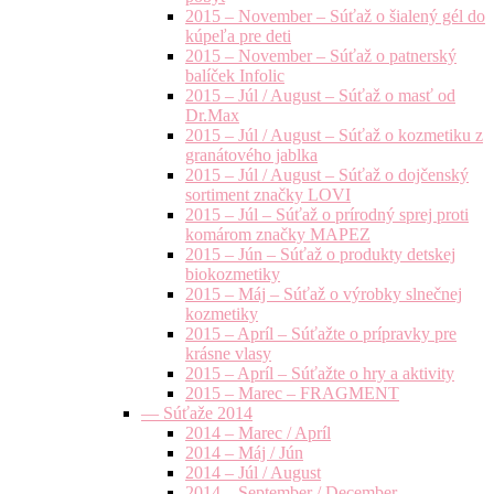
2015 – November – Súťaž o šialený gél do
kúpeľa pre deti
2015 – November – Súťaž o patnerský
balíček Infolic
2015 – Júl / August – Súťaž o masť od
Dr.Max
2015 – Júl / August – Súťaž o kozmetiku z
granátového jablka
2015 – Júl / August – Súťaž o dojčenský
sortiment značky LOVI
2015 – Júl – Súťaž o prírodný sprej proti
komárom značky MAPEZ
2015 – Jún – Súťaž o produkty detskej
biokozmetiky
2015 – Máj – Súťaž o výrobky slnečnej
kozmetiky
2015 – Apríl – Súťažte o prípravky pre
krásne vlasy
2015 – Apríl – Súťažte o hry a aktivity
2015 – Marec – FRAGMENT
— Súťaže 2014
2014 – Marec / Apríl
2014 – Máj / Jún
2014 – Júl / August
2014 – September / December