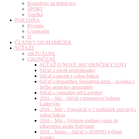
Rozprávky na dobrú noc
ŠPORT
Vareška
PORADŇA
Bývanie
Gynekológ
IT
ČLÁNKY OD MAMIČIEK
SÚŤAŽE
AKTUÁLNE
UKONČENÉ
SÚŤAŽ O NOVÉ 360° HRNČEKY LOVI
Súťaž o návrh predzáhradky
Súťaž o puzzle s vašou fotkou
Súťaž o Bepanthen Sensiderm krém – novinka v
liečbe atopickej dermatitídy
Súťaž o vaginálny gél Lactofeel
2016 – Jún – Súťaž o trimestrové balenie
LadeeVita
2016 – Máj – Fotosúťaž o 5 podložiek pod myš s
vašou fotkou
2016 – Máj – Vyhrajte rodinný vstup do
zábavného areálu Babyland
2016 – Marec – Súťaž o SONNO bylinné
kvapky