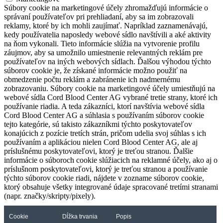
Súbory cookie na marketingové účely zhromažďujú informácie o
správaní používateľov pri prehliadaní, aby sa im zobrazovali
reklamy, ktoré by ich mohli zaujímať. Napríklad zaznamenávajú,
kedy používatelia naposledy webové sídlo navštívili a aké aktivity
na ňom vykonali. Tieto informácie slúžia na vytvorenie profilu
záujmov, aby sa umožnilo umiestnenie relevantných reklám pre
používateľov na iných webových sídlach. Ďalšou výhodou týchto
súborov cookie je, že získané informácie možno použiť na
obmedzenie počtu reklám a zabránenie ich nadmernému
zobrazovaniu. Súbory cookie na marketingové účely umiestňujú na
webové sídla Cord Blood Center AG vybrané tretie strany, ktoré ich
používanie riadia. A teda zákazníci, ktorí navštívia webové sídla
Cord Blood Center AG a súhlasia s používaním súborov cookie
tejto kategórie, sú takisto zákazníkmi týchto poskytovateľov
konajúcich z pozície tretích strán, pričom udelia svoj súhlas s ich
používaním a aplikáciou nielen Cord Blood Center AG, ale aj
príslušnému poskytovateľovi, ktorý je treťou stranou. Ďalšie
informácie o súboroch cookie slúžiacich na reklamné účely, ako aj o
príslušnom poskytovateľovi, ktorý je treťou stranou a používanie
týchto súborov cookie riadi, nájdete v zozname súborov cookie,
ktorý obsahuje všetky integrované údaje spracované tretími stranami
(napr. značky/skripty/pixely).
Cookie
Dĺžka trvania
Popis