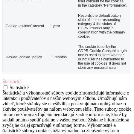
user consent for the cookies
in the category "Performance".
Records the default button
state of the corresponding
category & the status of
CookieLawInfoConsent
1 year
CCPA. It works only in
coordination with the primary
cookie.
The cookie is set by the
GDPR Cookie Consent plugin
and is used to store whether
viewed_cookie_policy
11 months
or not user has consented to
the use of cookies. It does not
store any personal data.
Štatistické
Štatistické
Štatistické a výkonnostné súbory cookie zhromažďujú informácie o
interakcii používateľov s naším webovým sídlom. Umožňujú nám
vidieť, ktoré stránky ste navštívili, a poskytujú nám úplný obraz o
aktivite používateľov na našom webovom sídle. Tieto súbory cookie
pritom nezhromažďujú ani neukladajú žiadne informácie, ktoré by
sa dali priamo spojiť priamo s vašou osobou. Získané informácie sa
zvyčajne ďalej spracúvajú v súhrnnej forme. Výkonnostné a
štatistické súbory cookie slúžia výhradne na zlepšenie výkonu