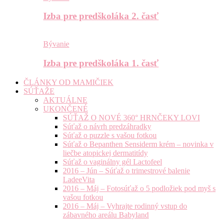
Izba pre predškoláka 2. časť
Bývanie
Izba pre predškoláka 1. časť
ČLÁNKY OD MAMIČIEK
SÚŤAŽE
AKTUÁLNE
UKONČENÉ
SÚŤAŽ O NOVÉ 360° HRNČEKY LOVI
Súťaž o návrh predzáhradky
Súťaž o puzzle s vašou fotkou
Súťaž o Bepanthen Sensiderm krém – novinka v
liečbe atopickej dermatitídy
Súťaž o vaginálny gél Lactofeel
2016 – Jún – Súťaž o trimestrové balenie
LadeeVita
2016 – Máj – Fotosúťaž o 5 podložiek pod myš s
vašou fotkou
2016 – Máj – Vyhrajte rodinný vstup do
zábavného areálu Babyland