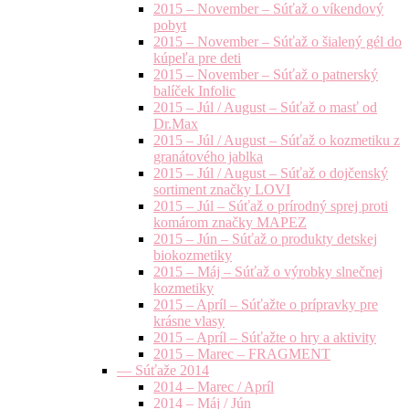
2015 – November – Súťaž o víkendový
pobyt
2015 – November – Súťaž o šialený gél do
kúpeľa pre deti
2015 – November – Súťaž o patnerský
balíček Infolic
2015 – Júl / August – Súťaž o masť od
Dr.Max
2015 – Júl / August – Súťaž o kozmetiku z
granátového jablka
2015 – Júl / August – Súťaž o dojčenský
sortiment značky LOVI
2015 – Júl – Súťaž o prírodný sprej proti
komárom značky MAPEZ
2015 – Jún – Súťaž o produkty detskej
biokozmetiky
2015 – Máj – Súťaž o výrobky slnečnej
kozmetiky
2015 – Apríl – Súťažte o prípravky pre
krásne vlasy
2015 – Apríl – Súťažte o hry a aktivity
2015 – Marec – FRAGMENT
— Súťaže 2014
2014 – Marec / Apríl
2014 – Máj / Jún