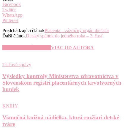
Facebook
Twitter
WhatsApp
Pinterest
Predchádzajúci článok
Placenta – zázračný orgán dieťaťa
Ďalší článok
Detský spánok do jedného roka – 3. časť
SÚVISIACE ČLÁNKY
VIAC OD AUTORA
Tlačové správy
Výsledky kontroly Ministerstva zdravotníctva v
Slovenskom registri placentárnych krvotvorných
buniek
KNIHY
Vianočná knižná nádielka, ktorá rozžiari detské
tváre