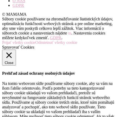
O NÁS
GDPR
© MAMAMA
Súbory cookie používame na zhromažďovanie štatistických údajov,
optimalizáciu funkčnosti webových stránok a pre online marketing,
aby sme vám poskytli celkovo lepší zážitok. Viac informácií o
súboroch cookie a nastaveniach nájdete
tu
. Nastavenia cookies
môžete kedykoľvek zmeniť.
GDPR
.
Prijať všetky cookie
Odmietnuť všetky cookie
Spravovať Cookies
Close
Prehľad zásad ochrany osobných údajov
Na tomto webovom sídle používame súbory cookie, aby sa vám na
ňom ľahšie orientovalo. Podľa potreby sa tieto kategorizované
súbory cookie ukladajú vo vašom prehliadači, pretože sú
nevyhnutné na fungovanie základných funkcií stránok webového
sídla. Používame aj súbory cookie tretích strán, ktoré nám pomáhajú
analyzovať a pochopiť, ako toto webové sídlo používate. Tieto
súbory cookie sa ukladajú vo vašom prehliadači iba s vaším
súhlasom. Máte možnosť tieto súbory cookie odmietnuť. Ak to však