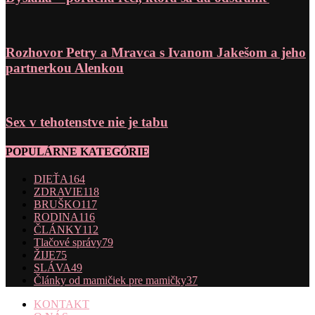
Rozhovor Petry a Mravca s Ivanom Jakešom a jeho
partnerkou Alenkou
Sex v tehotenstve nie je tabu
POPULÁRNE KATEGÓRIE
DIEŤA
164
ZDRAVIE
118
BRUŠKO
117
RODINA
116
ČLÁNKY
112
Tlačové správy
79
ŽIJE
75
SLÁVA
49
Články od mamičiek pre mamičky
37
KONTAKT