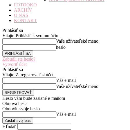
FOTOOKO
ARCHÍV
O NÁS
KONTAKT
Prihlásiť sa
Vitajte!
Prihlásiť k svojmu účtu
Vaše užívateľské meno
heslo
Zabudli ste heslo?
Vytvoriť účet
Prihlásiť sa
Vitajte!
Zaregistrovať si účet
Váš e-mail
Vaše užívateľské meno
Heslo vám bude zaslané e-mailom
Obnova hesla
Obnoviť svoje heslo
Váš e-mail
Hľadať