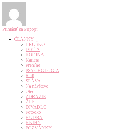
Prihlásiť sa
Pripojiť
ČLÁNKY
BRUŠKO
DIEŤA
RODINA
Kariéra
Prehľad
PSYCHOLOGIA
Radí
SLÁVA
Na návšteve
Otec
ZDRAVIE
ŽIJE
DIVADLO
Fotooko
HUDBA
KNIHY
POZVÁNKY