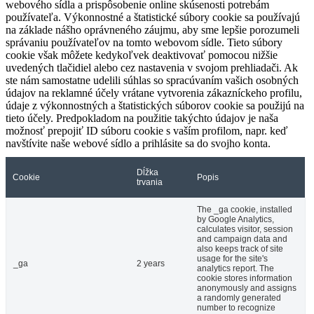
webového sídla a prispôsobenie online skúsenosti potrebám
používateľa. Výkonnostné a štatistické súbory cookie sa používajú
na základe nášho oprávneného záujmu, aby sme lepšie porozumeli
správaniu používateľov na tomto webovom sídle. Tieto súbory
cookie však môžete kedykoľvek deaktivovať pomocou nižšie
uvedených tlačidiel alebo cez nastavenia v svojom prehliadači. Ak
ste nám samostatne udelili súhlas so spracúvaním vašich osobných
údajov na reklamné účely vrátane vytvorenia zákazníckeho profilu,
údaje z výkonnostných a štatistických súborov cookie sa použijú na
tieto účely. Predpokladom na použitie takýchto údajov je naša
možnosť prepojiť ID súboru cookie s vaším profilom, napr. keď
navštívite naše webové sídlo a prihlásite sa do svojho konta.
Dĺžka
Cookie
Popis
trvania
The _ga cookie, installed
by Google Analytics,
calculates visitor, session
and campaign data and
also keeps track of site
usage for the site's
_ga
2 years
analytics report. The
cookie stores information
anonymously and assigns
a randomly generated
number to recognize