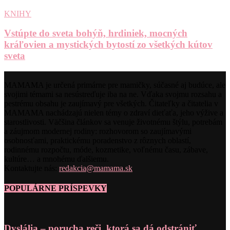
KNIHY
Vstúpte do sveta bohýň, hrdiniek, mocných
kráľovien a mystických bytostí zo všetkých kútov
sveta
MAMAMA je určená primárne pre mamičky, súčasné aj budúce, ale
svojimi témami sa nesústreďuje iba na ne. Vďaka svojmu rozsahu a
pestrému obsahu je zaujímavý pre všetkých. Čitateľky a čitatelia v
MAMAMA nachádzajú nielen témy o zdraví dieťaťa, jeho výžive a
starostlivosti. Väčšina článkov sa venuje životnému štýlu, potrebám
a záujmom modernej rodiny: rozhovorom so zaujímavými
osobnosťami, praktickému poradenstvo z rôznych oblastí,
rodinnému rozpočtu, móde, kozmetike, voľnému času, zábave,
kultúre… a mnohému ďalšiemu.
Kontaktujte nás:
redakcia@mamama.sk
POPULÁRNE PRÍSPEVKY
Dyslália – porucha reči, ktorá sa dá odstrániť