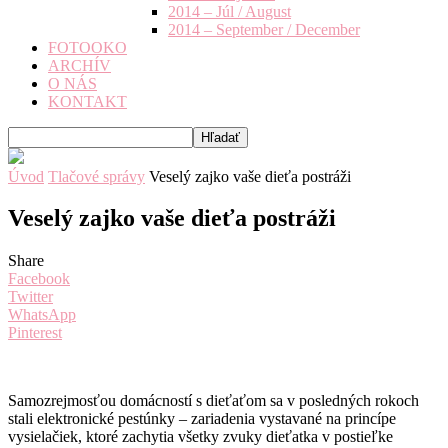
2014 – Júl / August
2014 – September / December
FOTOOKO
ARCHÍV
O NÁS
KONTAKT
Úvod
Tlačové správy
Veselý zajko vaše dieťa postráži
Veselý zajko vaše dieťa postráži
Share
Facebook
Twitter
WhatsApp
Pinterest
Samozrejmosťou domácností s dieťaťom sa v posledných rokoch
stali elektronické pestúnky – zariadenia vystavané na princípe
vysielačiek, ktoré zachytia všetky zvuky dieťatka v postieľke