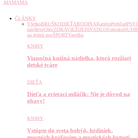
MAMAMA
ČLÁNKY
Všetko
BRUŠKO
DIEŤA
RODINA
Kariéra
Prehľad
PSY
návšteve
Otec
ZDRAVIE
ŽIJE
DIVADLO
Fotooko
HUDB
na dobrú noc
ŠPORT
Vareška
KNIHY
Vianočná knižná nádielka, ktorá rozžiari
detské tváre
DIEŤA
Dieťa a zvierací miláčik: Nie je dôvod na
obavy!
KNIHY
Vstúpte do sveta bohýň, hrdiniek,
mocných kráľovien a mystických bytostí