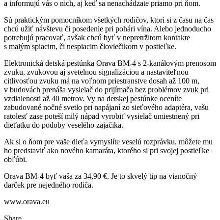
a informujú vás o nich, aj keď sa nenachádzate priamo pri ňom.
Sú praktickým pomocníkom všetkých rodičov, ktorí si z času na čas
chcú užiť návštevu či posedenie pri pohári vína. Alebo jednoducho
potrebujú pracovať, avšak chcú byť v nepretržitom kontakte
s malým spiacim, či nespiacim človiečikom v postieľke.
Elektronická detská pestúnka Orava BM-4 s 2-kanálovým prenosom
zvuku, zvukovou aj svetelnou signalizáciou a nastaviteľnou
citlivosťou zvuku má na voľnom priestranstve dosah až 100 m,
v budovách prenáša vysielač do prijímača bez problémov zvuk pri
vzdialenosti až 40 metrov. Vy na detskej pestúnke oceníte
zabudované nočné svetlo pri napájaní zo sieťového adaptéra, vašu
ratolesť zase poteší milý nápad vyrobiť vysielač umiestnený pri
dieťatku do podoby veselého zajačika.
Ak si o ňom pre vaše dieťa vymyslíte veselú rozprávku, môžete mu
ho predstaviť ako nového kamaráta, ktorého si pri svojej postieľke
obľúbi.
Orava BM-4 byť vaša za 34,90 €. Je to skvelý tip na vianočný
darček pre nejedného rodiča.
www.orava.eu
Share