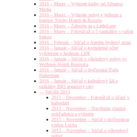
2016 – Marec – Vyhrajte knihy od Albatros
Media
2016 – Marec – Vyhrajte pobyt v jednom z
hotelov Trinity Hotels & Resorts
2016 – Marec – Zahrajte sa s LittleLane
2016 – Marec – Fotosúťaž o 5 vankúšov s vašou
fotkou
2016 – Február – Súťaž o Apetito bylinný sirup
2016 – Január – Súťaž o kompletné očné
vyšetrenie v hodnote 120€
2016 – Január – Súťaž o víkendový pobyt vo
Wellness Hoteli Borovica
2016 – Január – Súťaž o dojčenskú fľašu
Haberman
2016 – Január – Súťaž o kašmírový šál a
unikátny BIO arganový olej
— Súťaže 2015
2015 – December – Fotosúťaž o účasť v
kalendári
2015 – November – Navrhnite vlastnú
pohľadnicu a vyhrajte
2015 – November – Súťaž s dojčenskou
vodou Lucka
2015 – November – Súťaž o víkendový
pobyt