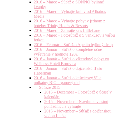
2016 – Marec – Súťaž o SONNO bylinné
kvapky
2016 – Marec – Vyhrajte knihy od Albatros
Media
2016 – Marec – Vyhrajte pobyt v jednom z
hotelov Trinity Hotels & Resorts
2016 – Marec – Zahrajte sa s LittleLane
2016 – Marec – Fotosúťaž o 5 vankúšov s vašou
fotkou
2016 – Február – Súťaž o Apetito bylinný sirup
2016 – Január – Súťaž o kompletné očné
vyšetrenie v hodnote 120€
2016 – Január – Súťaž o víkendový pobyt vo
Wellness Hoteli Borovica
2016 – Január – Súťaž o dojčenskú fľašu
Haberman
2016 – Január – Súťaž o kašmírový šál a
unikátny BIO arganový olej
— Súťaže 2015
2015 – December – Fotosúťaž o účasť v
kalendári
2015 – November – Navrhnite vlastnú
pohľadnicu a vyhrajte
2015 – November – Súťaž s dojčenskou
vodou Lucka