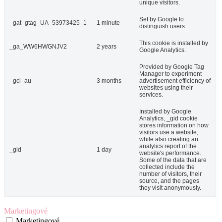
unique visitors.
Set by Google to
_gat_gtag_UA_53973425_1
1 minute
distinguish users.
This cookie is installed by
_ga_WW6HWGNJV2
2 years
Google Analytics.
Provided by Google Tag
Manager to experiment
_gcl_au
3 months
advertisement efficiency of
websites using their
services.
Installed by Google
Analytics, _gid cookie
stores information on how
visitors use a website,
while also creating an
analytics report of the
_gid
1 day
website's performance.
Some of the data that are
collected include the
number of visitors, their
source, and the pages
they visit anonymously.
Marketingové
Marketingové