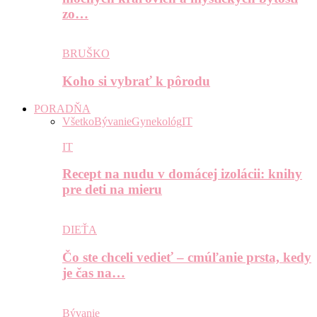
zo…
BRUŠKO
Koho si vybrať k pôrodu
PORADŇA
Všetko
Bývanie
Gynekológ
IT
IT
Recept na nudu v domácej izolácii: knihy
pre deti na mieru
DIEŤA
Čo ste chceli vedieť – cmúľanie prsta, kedy
je čas na…
Bývanie