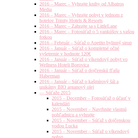
2016 – Marec – Vyhrajte knihy od Albatros
Media
2016 – Marec – Vyhrajte pobyt v jednom z
hotelov Trinity Hotels & Resorts
2016 – Marec – Zahrajte sa s LittleLane
2016 – Marec – Fotosúťaž o 5 vankúšov s vašou
fotkou
2016 – Február – Súťaž o Apetito bylinný sirup
2016 – Január – Súťaž o kompletné očné
vyšetrenie v hodnote 120€
2016 – Január – Súťaž o víkendový pobyt vo
Wellness Hoteli Borovica
2016 – Január – Súťaž o dojčenskú fľašu
Haberman
2016 – Január – Súťaž o kašmírový šál a
unikátny BIO arganový olej
— Súťaže 2015
2015 – December – Fotosúťaž o účasť v
kalendári
2015 – November – Navrhnite vlastnú
pohľadnicu a vyhrajte
2015 – November – Súťaž s dojčenskou
vodou Lucka
2015 – November – Súťaž o víkendový
pobyt