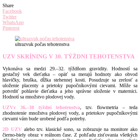
Share
Facebook
Twitter
WhatsApp
Pinterest
ultrazvuk počas tehotenstva
UZV SKRÍNING V 30. TÝŽDNI TEHOTENSTVA
Vykonáva sa medzi 29.–32. týždňom gravidity. Hodností sa
gestačný vek dieťatka – opäť sa merajú hodnoty ako obvod
hlavičky, bruška, dĺžka stehennej kosti. Posudzuje sa zrelosť a
uloženie placenty a prietoky pupočníkovými cievami. Môže sa
potvrdiť pohlavie dieťatka a jeho správne uloženie v maternici.
Hodnotí sa množstvo plodovej vody.
UZVv 36.–38 týždni tehotenstva
, tzv. flowmetria – teda
zhodnotenie množstva plodovej vody, a prietokov pupočníkovými
cievami vám bude urobené podľa potreby.
2D UZV
alebo tzv. klasické sono, sa zobrazuje na monitore ako
čierno-biely obraz v reálnom čase. Z pohľadu zisťovania všetkých