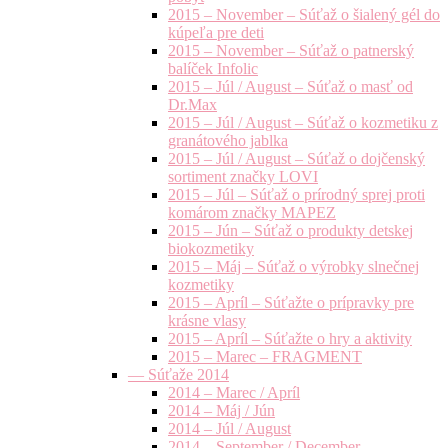
2015 – November – Súťaž o šialený gél do
kúpeľa pre deti
2015 – November – Súťaž o patnerský
balíček Infolic
2015 – Júl / August – Súťaž o masť od
Dr.Max
2015 – Júl / August – Súťaž o kozmetiku z
granátového jablka
2015 – Júl / August – Súťaž o dojčenský
sortiment značky LOVI
2015 – Júl – Súťaž o prírodný sprej proti
komárom značky MAPEZ
2015 – Jún – Súťaž o produkty detskej
biokozmetiky
2015 – Máj – Súťaž o výrobky slnečnej
kozmetiky
2015 – Apríl – Súťažte o prípravky pre
krásne vlasy
2015 – Apríl – Súťažte o hry a aktivity
2015 – Marec – FRAGMENT
— Súťaže 2014
2014 – Marec / Apríl
2014 – Máj / Jún
2014 – Júl / August
2014 – September / December