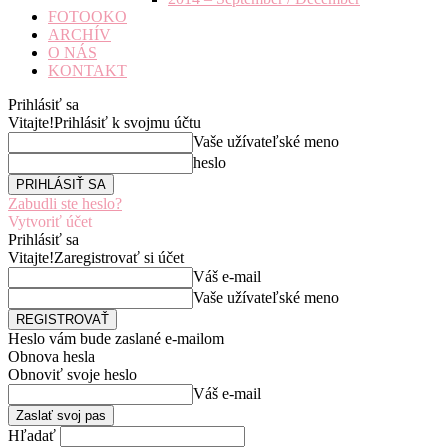
FOTOOKO
ARCHÍV
O NÁS
KONTAKT
Prihlásiť sa
Vitajte!
Prihlásiť k svojmu účtu
Vaše užívateľské meno
heslo
Zabudli ste heslo?
Vytvoriť účet
Prihlásiť sa
Vitajte!
Zaregistrovať si účet
Váš e-mail
Vaše užívateľské meno
Heslo vám bude zaslané e-mailom
Obnova hesla
Obnoviť svoje heslo
Váš e-mail
Hľadať