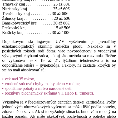
Trnavský kraj . . . . . . . . . . . . . 25 až 80€
Nitriansky kraj . . . . . . . . . . . . 35 až 60€
Trenčiansky kraj . . . . . . . . . . 30 až 60€
Žilinský kraj . . . . . . . . . . . . . . 20 až 60€
Banskobystrický kraj . . . . . . . 30 až 80€
Prešovský kraj . . . . . . . . . . . . .15 až 50€
Košický kraj . . . . . . . . . . . . . 30 až 100€
Doplnkovým skríningovým UZV vyšetrením je prenatálny
echokardiografický skríning srdiečka plodu. Nakoľko sa v
posledných rokoch rodí čoraz viac novorodencov s vrodenými
vývojovými chybami srdca, tak aj táto metóda sa rozvinula. Bežne
sa vykonáva medzi 19. až 21. týždňom tehotenstva a to na
odporúčanie lekára – gynekológa. Faktory, na základe ktorých by
ste ho mali absolvovať sú:
• vek nad 35 rokov,
• vrodené srdcové chyby matky alebo v rodine,
• spontánne potraty a mŕtvo narodené deti,
• pozitívny biochemický skríning v I. alebo II. trimestri.
Vykonáva sa v špecializovaných centrách detskej kardiológie. Počty
jednotlivých ultrazvukových vyšetrení sa môžu líšiť podľa potreby,
zdravotného stavu. Ak si to vyžaduje situácia, bude vám robený na
každej poradni. Ak máte akékoľvek pochybnosti o potrebe alebo