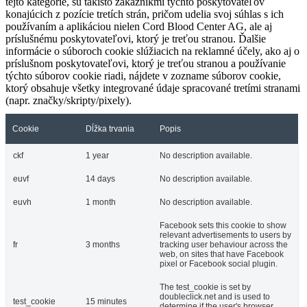
tejto kategórie, sú takisto zákazníkmi týchto poskytovateľov
konajúcich z pozície tretích strán, pričom udelia svoj súhlas s ich
používaním a aplikáciou nielen Cord Blood Center AG, ale aj
príslušnému poskytovateľovi, ktorý je treťou stranou. Ďalšie
informácie o súboroch cookie slúžiacich na reklamné účely, ako aj o
príslušnom poskytovateľovi, ktorý je treťou stranou a používanie
týchto súborov cookie riadi, nájdete v zozname súborov cookie,
ktorý obsahuje všetky integrované údaje spracované tretími stranami
(napr. značky/skripty/pixely).
Cookie
Dĺžka trvania
Popis
ckf
1 year
No description available.
euvf
14 days
No description available.
euvh
1 month
No description available.
Facebook sets this cookie to show
relevant advertisements to users by
fr
3 months
tracking user behaviour across the
web, on sites that have Facebook
pixel or Facebook social plugin.
The test_cookie is set by
doubleclick.net and is used to
test_cookie
15 minutes
determine if the user's browser