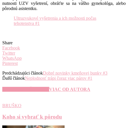
nutnosti UZV vyšetrení, obráťte sa na vášho gynekológa, alebo
pôrodnú asistentku.
Ultrazvukové vyšetrenia a ich možnosti počas
tehotenstva #1
Share
Facebook
Twitter
WhatsApp
Pinterest
Predchádzajúci článok
Dobré novinky kmeňovej bunky #3
Ďalší článok
Neplodnosť trápi čoraz viac párov #1
SÚVISIACE ČLÁNKY
VIAC OD AUTORA
BRUŠKO
Koho si vybrať k pôrodu