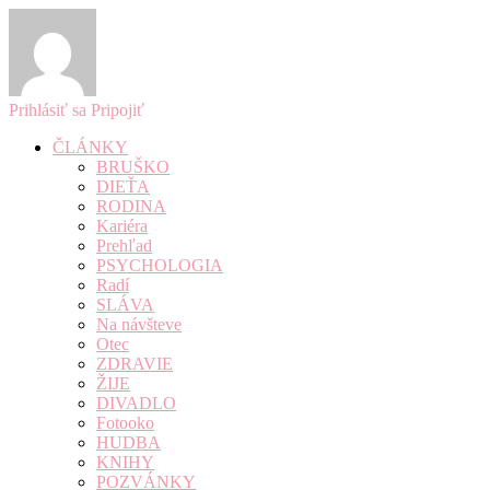
Prihlásiť sa
Pripojiť
ČLÁNKY
BRUŠKO
DIEŤA
RODINA
Kariéra
Prehľad
PSYCHOLOGIA
Radí
SLÁVA
Na návšteve
Otec
ZDRAVIE
ŽIJE
DIVADLO
Fotooko
HUDBA
KNIHY
POZVÁNKY