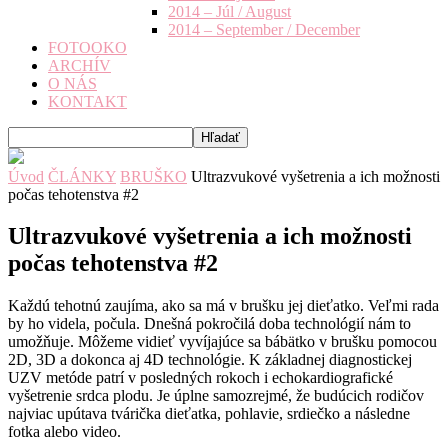
2014 – Júl / August
2014 – September / December
FOTOOKO
ARCHÍV
O NÁS
KONTAKT
Úvod
ČLÁNKY
BRUŠKO
Ultrazvukové vyšetrenia a ich možnosti
počas tehotenstva #2
Ultrazvukové vyšetrenia a ich možnosti
počas tehotenstva #2
Každú tehotnú zaujíma, ako sa má v brušku jej dieťatko. Veľmi rada
by ho videla, počula. Dnešná pokročilá doba technológií nám to
umožňuje. Môžeme vidieť vyvíjajúce sa bábätko v brušku pomocou
2D, 3D a dokonca aj 4D technológie. K základnej diagnostickej
UZV metóde patrí v posledných rokoch i echokardiografické
vyšetrenie srdca plodu. Je úplne samozrejmé, že budúcich rodičov
najviac upútava tvárička dieťatka, pohlavie, srdiečko a následne
fotka alebo video.