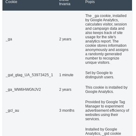
Cookie
Popis
trvania
The _ga cookie, installed
by Google Analytics,
calculates visitor, session
and campaign data and
also keeps track of site
usage for the site's
_ga
2 years
analytics report. The
cookie stores information
anonymously and assigns
a randomly generated
number to recognize
unique visitors.
Set by Google to
_gat_gtag_UA_53973425_1
1 minute
distinguish users.
This cookie is installed by
_ga_WW6HWGNJV2
2 years
Google Analytics.
Provided by Google Tag
Manager to experiment
_gcl_au
3 months
advertisement efficiency of
websites using their
services.
Installed by Google
Analytics, _gid cookie