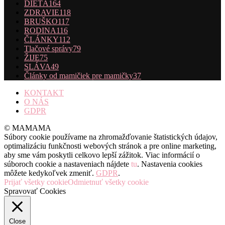
DIEŤA
164
ZDRAVIE
118
BRUŠKO
117
RODINA
116
ČLÁNKY
112
Tlačové správy
79
ŽIJE
75
SLÁVA
49
Články od mamičiek pre mamičky
37
KONTAKT
O NÁS
GDPR
© MAMAMA
Súbory cookie používame na zhromažďovanie štatistických údajov,
optimalizáciu funkčnosti webových stránok a pre online marketing,
aby sme vám poskytli celkovo lepší zážitok. Viac informácií o
súboroch cookie a nastaveniach nájdete
tu
. Nastavenia cookies
môžete kedykoľvek zmeniť.
GDPR
.
Prijať všetky cookie
Odmietnuť všetky cookie
Spravovať Cookies
Close