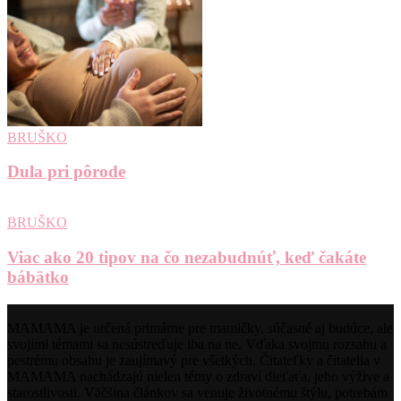
BRUŠKO
Dula pri pôrode
BRUŠKO
Viac ako 20 tipov na čo nezabudnúť, keď čakáte
bábätko
MAMAMA je určená primárne pre mamičky, súčasné aj budúce, ale
svojimi témami sa nesústreďuje iba na ne. Vďaka svojmu rozsahu a
pestrému obsahu je zaujímavý pre všetkých. Čitateľky a čitatelia v
MAMAMA nachádzajú nielen témy o zdraví dieťaťa, jeho výžive a
starostlivosti. Väčšina článkov sa venuje životnému štýlu, potrebám