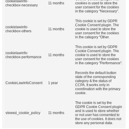
cookielawinfo-
11 months
cookies is used to store the
checkbox-necessary
user consent for the cookies
in the category "Necessary".
This cookie is set by GDPR
Cookie Consent plugin. The
cookielawinfo-
11 months
cookie is used to store the
checkbox-others
user consent for the cookies
in the category "Other.
This cookie is set by GDPR
Cookie Consent plugin. The
cookielawinfo-
11 months
cookie is used to store the
checkbox-performance
user consent for the cookies
in the category "Performance".
Records the default button
state of the corresponding
category & the status of
CookieLawInfoConsent
1 year
CCPA. It works only in
coordination with the primary
cookie.
The cookie is set by the
GDPR Cookie Consent plugin
and is used to store whether
viewed_cookie_policy
11 months
or not user has consented to
the use of cookies. It does not
store any personal data.