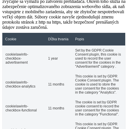
zvyčajne sa vymažú po zatvorení prehliadača. Okrem toho slúžia na
zabezpečenie optimalizovaného zobrazenia webového sídla, ak naň
vstupujete z mobilného zariadenia, aby ste zbytočne nespotrebovali
veľký objem dát. Súbory cookie navyše zjednodušujú zmenu
protokolu stránok z http na https, takže bezpečnosť prenášaných
údajov zostáva zaručená.
Cookie
Dĺžka trvania
Popis
Set by the GDPR Cookie
cookielawinfo-
Consent plugin, this cookie is
checkbox-
1 year
used to record the user
advertisement
consent for the cookies in the
"Advertisement" category .
This cookie is set by GDPR
Cookie Consent plugin. The
cookielawinfo-
11 months
cookie is used to store the
checkbox-analytics
user consent for the cookies
in the category "Analytics".
The cookie is set by GDPR
cookielawinfo-
cookie consent to record the
11 months
checkbox-functional
user consent for the cookies
in the category "Functional".
This cookie is set by GDPR
Cookie Consent plugin. The