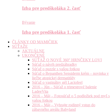
Izba pre predškoláka 2. časť
Bývanie
Izba pre predškoláka 1. časť
ČLÁNKY OD MAMIČIEK
SÚŤAŽE
AKTUÁLNE
UKONČENÉ
SÚŤAŽ O NOVÉ 360° HRNČEKY LOVI
Súťaž o návrh predzáhradky
Súťaž o puzzle s vašou fotkou
Súťaž o Bepanthen Sensiderm krém – novinka v
liečbe atopickej dermatitídy
Súťaž o vaginálny gél Lactofeel
2016 – Jún – Súťaž o trimestrové balenie
LadeeVita
2016 – Máj – Fotosúťaž o 5 podložiek pod myš s
vašou fotkou
2016 – Máj – Vyhrajte rodinný vstup do
zábavného areálu Babyland