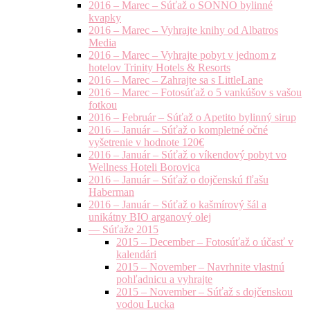
2016 – Marec – Súťaž o SONNO bylinné
kvapky
2016 – Marec – Vyhrajte knihy od Albatros
Media
2016 – Marec – Vyhrajte pobyt v jednom z
hotelov Trinity Hotels & Resorts
2016 – Marec – Zahrajte sa s LittleLane
2016 – Marec – Fotosúťaž o 5 vankúšov s vašou
fotkou
2016 – Február – Súťaž o Apetito bylinný sirup
2016 – Január – Súťaž o kompletné očné
vyšetrenie v hodnote 120€
2016 – Január – Súťaž o víkendový pobyt vo
Wellness Hoteli Borovica
2016 – Január – Súťaž o dojčenskú fľašu
Haberman
2016 – Január – Súťaž o kašmírový šál a
unikátny BIO arganový olej
— Súťaže 2015
2015 – December – Fotosúťaž o účasť v
kalendári
2015 – November – Navrhnite vlastnú
pohľadnicu a vyhrajte
2015 – November – Súťaž s dojčenskou
vodou Lucka