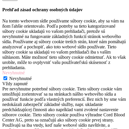
Prehľad zásad ochrany osobných údajov
Na tomto webovom sídle používame súbory cookie, aby sa vám na
ňom ľahšie orientovalo. Podľa potreby sa tieto kategorizované
súbory cookie ukladajú vo vašom prehliadači, pretože sú
nevyhnutné na fungovanie základných funkcií stránok webového
sídla. Používame aj súbory cookie tretích strán, ktoré nám pomáhajú
analyzovať a pochopiť, ako toto webové sídlo používate. Tieto
súbory cookie sa ukladajú vo vašom prehliadači iba s vaším
súhlasom. Máte možnosť tieto súbory cookie odmietnuť. Ak to však
urobíte, môže to ovplyvniť vašu používateľskú skúsenosť z
prehliadania.
Nevyhnutné
Nevyhnutné
Vždy zapnuté
Pre nevyhnutne potrebné súbory cookie. Tieto súbory cookie vám
umožňujú zorientovať sa na stránkach nášho webového sídla a
používať funkcie podľa vlastných preferencií. Bez nich by sme vám
nedokázali zabezpečiť základné služby, napr. ukladanie
predchádzajúcej činnosti ako napríklad vami zvolené nastavenie
súborov cookie. Tieto súbory cookie používa výhradne Cord Blood
Center AG, preto sa označujú ako súbory cookie prvej strany.
Používajú sa iba vtedy, keď naše webové sídlo navštívite, a