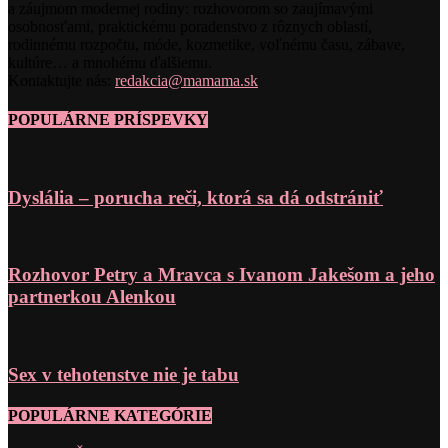
a záujmom modernej rodiny: rozhovorom so zaujímavými
osobnosťami, praktickému poradenstvo z rôznych oblastí,
rodinnému rozpočtu, móde, kozmetike, voľnému času, zábave,
kultúre… a mnohému ďalšiemu.
Kontaktujte nás:
redakcia@mamama.sk
POPULÁRNE PRÍSPEVKY
Dyslália – porucha reči, ktorá sa dá odstrániť
Rozhovor Petry a Mravca s Ivanom Jakešom a jeho
partnerkou Alenkou
Sex v tehotenstve nie je tabu
POPULÁRNE KATEGÓRIE