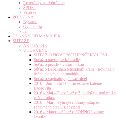
Rozprávky na dobrú noc
ŠPORT
Vareška
PORADŇA
Bývanie
Gynekológ
IT
ČLÁNKY OD MAMIČIEK
SÚŤAŽE
AKTUÁLNE
UKONČENÉ
SÚŤAŽ O NOVÉ 360° HRNČEKY LOVI
Súťaž o návrh predzáhradky
Súťaž o puzzle s vašou fotkou
Súťaž o Bepanthen Sensiderm krém – novinka v
liečbe atopickej dermatitídy
Súťaž o vaginálny gél Lactofeel
2016 – Jún – Súťaž o trimestrové balenie
LadeeVita
2016 – Máj – Fotosúťaž o 5 podložiek pod myš s
vašou fotkou
2016 – Máj – Vyhrajte rodinný vstup do
zábavného areálu Babyland
2016 – Marec – Súťaž o SONNO bylinné
kvapky