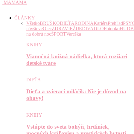
MAMAMA
ČLÁNKY
Všetko
BRUŠKO
DIEŤA
RODINA
Kariéra
Prehľad
PSY
návšteve
Otec
ZDRAVIE
ŽIJE
DIVADLO
Fotooko
HUDB
na dobrú noc
ŠPORT
Vareška
KNIHY
Vianočná knižná nádielka, ktorá rozžiari
detské tváre
DIEŤA
Dieťa a zvierací miláčik: Nie je dôvod na
obavy!
KNIHY
Vstúpte do sveta bohýň, hrdiniek,
mocných kráľovien a mystických bytostí