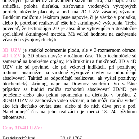
dôležitých parametrov zdravotného stavu dieťaťa, ako napr. akcia
srdiečka, poloha dieťatka, zisťovanie vrodených vývojových
porúch, uloženie placenty a pod. má 2D UZV zásadný význam.
Budúcim rodičom a lekárom jasne napovie, či je všetko v poriadku,
alebo je potrebné realizovať ešte iné skríningové vyšetrenia. Treba
povedať, že technológia 2D je absolútne vyhovujúca a dostatočne
spoľahlivá skríningová metóda. Má veľkú hodnotu na zachytenie
včasných vývojových chýb.
3D UZV
je statické zobrazenie plodu, ale v 3-rozmernom obraze.
4D UZV
je 3D obraz navyše v reálnom čase. Tieto technológie sú
zamerané na konkrétne orgány, ich štruktúru a funkčnosť. 3D a 4D
UZV nie sú povinné, ale pri vekovej indikácii, pri pozitívnej
rodinnej anamnéze na vrodené vývojové chyby sa odporúčajú
absolvovať. Taktiež sa odporúčajú realizovať, ak vyšiel pozitívny
biochemický skríning, napr. na Downov syndróm. Vo väčšine
prípadov sa budúci rodičia rozhodnú absolvovať 3D/4D pre
potešenie alebo ako peknú spomienku na dieťatko v brušku. Z
3D/4D UZV sa zachováva video záznam, a tak môžu rodičia vidieť
ako ich dieťatko otvára ústa, alebo si do nich dáva prst a pod.
Najvhodnejší čas na jeho realizáciu je medzi 18.–24. týždňom
tehotenstva.
Ceny 3D/4D UZV:
Bratislavský kraj . . . . . . . . . .30 až 170€