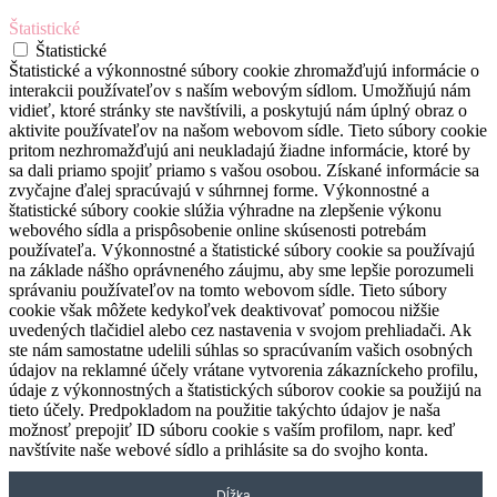
Štatistické
Štatistické
Štatistické a výkonnostné súbory cookie zhromažďujú informácie o
interakcii používateľov s naším webovým sídlom. Umožňujú nám
vidieť, ktoré stránky ste navštívili, a poskytujú nám úplný obraz o
aktivite používateľov na našom webovom sídle. Tieto súbory cookie
pritom nezhromažďujú ani neukladajú žiadne informácie, ktoré by
sa dali priamo spojiť priamo s vašou osobou. Získané informácie sa
zvyčajne ďalej spracúvajú v súhrnnej forme. Výkonnostné a
štatistické súbory cookie slúžia výhradne na zlepšenie výkonu
webového sídla a prispôsobenie online skúsenosti potrebám
používateľa. Výkonnostné a štatistické súbory cookie sa používajú
na základe nášho oprávneného záujmu, aby sme lepšie porozumeli
správaniu používateľov na tomto webovom sídle. Tieto súbory
cookie však môžete kedykoľvek deaktivovať pomocou nižšie
uvedených tlačidiel alebo cez nastavenia v svojom prehliadači. Ak
ste nám samostatne udelili súhlas so spracúvaním vašich osobných
údajov na reklamné účely vrátane vytvorenia zákazníckeho profilu,
údaje z výkonnostných a štatistických súborov cookie sa použijú na
tieto účely. Predpokladom na použitie takýchto údajov je naša
možnosť prepojiť ID súboru cookie s vaším profilom, napr. keď
navštívite naše webové sídlo a prihlásite sa do svojho konta.
Dĺžka