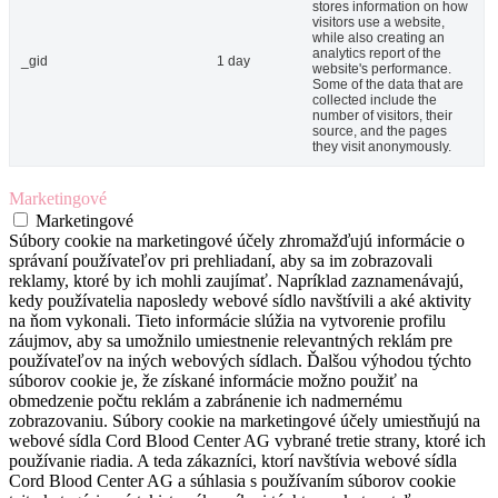
stores information on how
visitors use a website,
while also creating an
analytics report of the
_gid
1 day
website's performance.
Some of the data that are
collected include the
number of visitors, their
source, and the pages
they visit anonymously.
Marketingové
Marketingové
Súbory cookie na marketingové účely zhromažďujú informácie o
správaní používateľov pri prehliadaní, aby sa im zobrazovali
reklamy, ktoré by ich mohli zaujímať. Napríklad zaznamenávajú,
kedy používatelia naposledy webové sídlo navštívili a aké aktivity
na ňom vykonali. Tieto informácie slúžia na vytvorenie profilu
záujmov, aby sa umožnilo umiestnenie relevantných reklám pre
používateľov na iných webových sídlach. Ďalšou výhodou týchto
súborov cookie je, že získané informácie možno použiť na
obmedzenie počtu reklám a zabránenie ich nadmernému
zobrazovaniu. Súbory cookie na marketingové účely umiestňujú na
webové sídla Cord Blood Center AG vybrané tretie strany, ktoré ich
používanie riadia. A teda zákazníci, ktorí navštívia webové sídla
Cord Blood Center AG a súhlasia s používaním súborov cookie