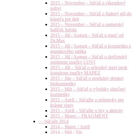
2015 – November – Súťaž o víkendový
pobyt
2015 – November – Súťaž o šialený gél do
kúpeľa pre deti
2015 – November – Súťaž o patnerský
balíček Infolic
2015 – Júl / August – Súťaž o masť od
Dr.Max
2015 – Júl / August – Súťaž o kozmetiku z
granátového jablka
2015 – Júl / August – Súťaž o dojčenský
sortiment značky LOVI
2015 – Júl – Súťaž o prírodný sprej proti
komárom značky MAPEZ
2015 – Jún – Súťaž o produkty detskej
biokozmetiky
2015 – Máj – Súťaž o výrobky slnečnej
kozmetiky
2015 – Apríl – Súťažte o prípravky pre
krásne vlasy
2015 – Apríl – Súťažte o hry a aktivity
2015 – Marec – FRAGMENT
— Súťaže 2014
2014 – Marec / Apríl
2014 – Máj / Jún