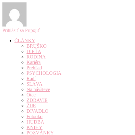
Prihlásiť sa
Pripojiť
ČLÁNKY
BRUŠKO
DIEŤA
RODINA
Kariéra
Prehľad
PSYCHOLOGIA
Radí
SLÁVA
Na návšteve
Otec
ZDRAVIE
ŽIJE
DIVADLO
Fotooko
HUDBA
KNIHY
POZVÁNKY