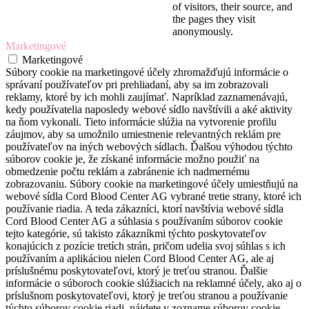
of visitors, their source, and
the pages they visit
anonymously.
Marketingové
Marketingové
Súbory cookie na marketingové účely zhromažďujú informácie o
správaní používateľov pri prehliadaní, aby sa im zobrazovali
reklamy, ktoré by ich mohli zaujímať. Napríklad zaznamenávajú,
kedy používatelia naposledy webové sídlo navštívili a aké aktivity
na ňom vykonali. Tieto informácie slúžia na vytvorenie profilu
záujmov, aby sa umožnilo umiestnenie relevantných reklám pre
používateľov na iných webových sídlach. Ďalšou výhodou týchto
súborov cookie je, že získané informácie možno použiť na
obmedzenie počtu reklám a zabránenie ich nadmernému
zobrazovaniu. Súbory cookie na marketingové účely umiestňujú na
webové sídla Cord Blood Center AG vybrané tretie strany, ktoré ich
používanie riadia. A teda zákazníci, ktorí navštívia webové sídla
Cord Blood Center AG a súhlasia s používaním súborov cookie
tejto kategórie, sú takisto zákazníkmi týchto poskytovateľov
konajúcich z pozície tretích strán, pričom udelia svoj súhlas s ich
používaním a aplikáciou nielen Cord Blood Center AG, ale aj
príslušnému poskytovateľovi, ktorý je treťou stranou. Ďalšie
informácie o súboroch cookie slúžiacich na reklamné účely, ako aj o
príslušnom poskytovateľovi, ktorý je treťou stranou a používanie
týchto súborov cookie riadi, nájdete v zozname súborov cookie,