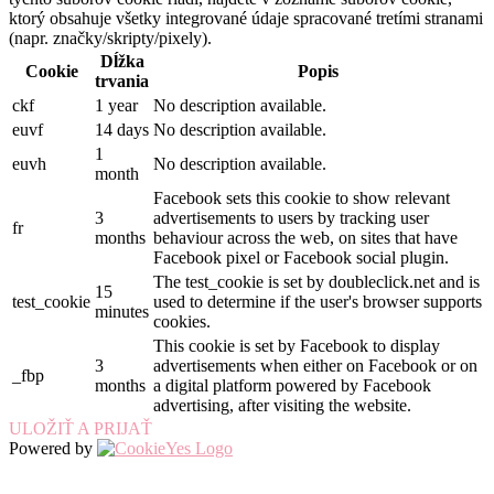
ktorý obsahuje všetky integrované údaje spracované tretími stranami
(napr. značky/skripty/pixely).
Dĺžka
Cookie
Popis
trvania
ckf
1 year
No description available.
euvf
14 days
No description available.
1
euvh
No description available.
month
Facebook sets this cookie to show relevant
3
advertisements to users by tracking user
fr
months
behaviour across the web, on sites that have
Facebook pixel or Facebook social plugin.
The test_cookie is set by doubleclick.net and is
15
test_cookie
used to determine if the user's browser supports
minutes
cookies.
This cookie is set by Facebook to display
3
advertisements when either on Facebook or on
_fbp
months
a digital platform powered by Facebook
advertising, after visiting the website.
ULOŽIŤ A PRIJAŤ
Powered by