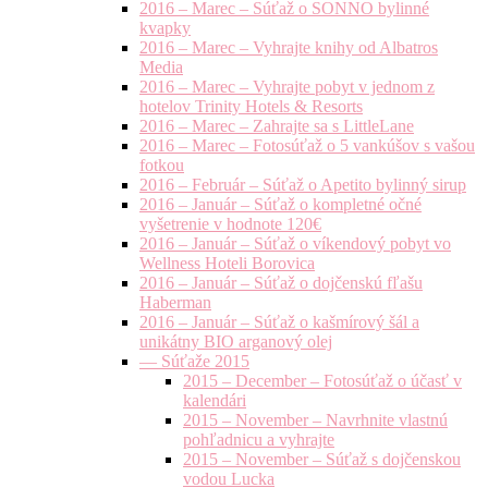
2016 – Marec – Súťaž o SONNO bylinné
kvapky
2016 – Marec – Vyhrajte knihy od Albatros
Media
2016 – Marec – Vyhrajte pobyt v jednom z
hotelov Trinity Hotels & Resorts
2016 – Marec – Zahrajte sa s LittleLane
2016 – Marec – Fotosúťaž o 5 vankúšov s vašou
fotkou
2016 – Február – Súťaž o Apetito bylinný sirup
2016 – Január – Súťaž o kompletné očné
vyšetrenie v hodnote 120€
2016 – Január – Súťaž o víkendový pobyt vo
Wellness Hoteli Borovica
2016 – Január – Súťaž o dojčenskú fľašu
Haberman
2016 – Január – Súťaž o kašmírový šál a
unikátny BIO arganový olej
— Súťaže 2015
2015 – December – Fotosúťaž o účasť v
kalendári
2015 – November – Navrhnite vlastnú
pohľadnicu a vyhrajte
2015 – November – Súťaž s dojčenskou
vodou Lucka