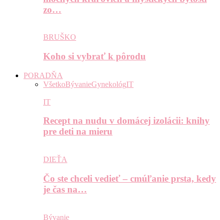
zo…
BRUŠKO
Koho si vybrať k pôrodu
PORADŇA
Všetko
Bývanie
Gynekológ
IT
IT
Recept na nudu v domácej izolácii: knihy
pre deti na mieru
DIEŤA
Čo ste chceli vedieť – cmúľanie prsta, kedy
je čas na…
Bývanie