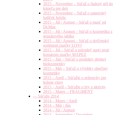
2015 – November – Súťaž o šialený gél do
kúpeľa pre deti
2015 – November – Súťaž o patnerský
balíček Infolic
2015 – Júl / August – Súťaž o masť od
Dr.Max
2015 – Júl / August – Súťaž o kozmetiku z
granátového jablka
2015 – Júl / August – Súťaž o dojčenský
sortiment značky LOVI
2015 – Júl – Súťaž o prírodný sprej proti
komárom značky MAPEZ
2015 – Jún – Súťaž o produkty detskej
biokozmetiky
2015 – Máj – Súťaž o výrobky slnečnej
kozmetiky
2015 – Apríl – Súťažte o prípravky pre
krásne vlasy
2015 – Apríl – Súťažte o hry a aktivity
2015 – Marec – FRAGMENT
— Súťaže 2014
2014 – Marec / Apríl
2014 – Máj / Jún
2014 – Júl / August
2014 – September / December