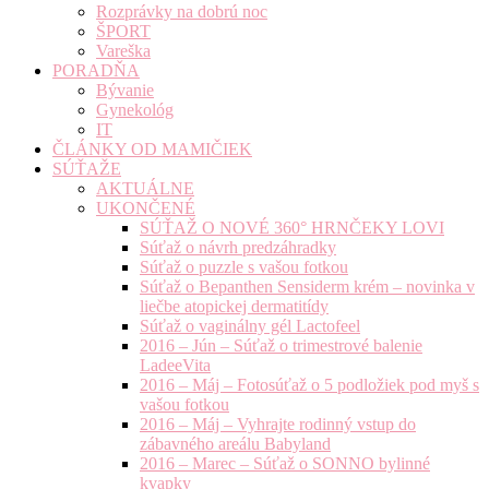
Rozprávky na dobrú noc
ŠPORT
Vareška
PORADŇA
Bývanie
Gynekológ
IT
ČLÁNKY OD MAMIČIEK
SÚŤAŽE
AKTUÁLNE
UKONČENÉ
SÚŤAŽ O NOVÉ 360° HRNČEKY LOVI
Súťaž o návrh predzáhradky
Súťaž o puzzle s vašou fotkou
Súťaž o Bepanthen Sensiderm krém – novinka v
liečbe atopickej dermatitídy
Súťaž o vaginálny gél Lactofeel
2016 – Jún – Súťaž o trimestrové balenie
LadeeVita
2016 – Máj – Fotosúťaž o 5 podložiek pod myš s
vašou fotkou
2016 – Máj – Vyhrajte rodinný vstup do
zábavného areálu Babyland
2016 – Marec – Súťaž o SONNO bylinné
kvapky