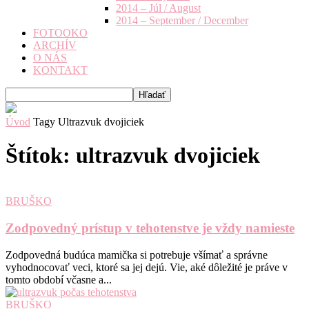
2014 – Júl / August
2014 – September / December
FOTOOKO
ARCHÍV
O NÁS
KONTAKT
Úvod
Tagy
Ultrazvuk dvojiciek
Štítok: ultrazvuk dvojiciek
BRUŠKO
Zodpovedný prístup v tehotenstve je vždy namieste
Zodpovedná budúca mamička si potrebuje všímať a správne
vyhodnocovať veci, ktoré sa jej dejú. Vie, aké dôležité je práve v
tomto období včasne a...
BRUŠKO