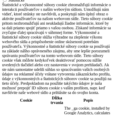
Štatistické
Štatistické a výkonnostné súbory cookie zhromažďujú informácie o
interakcii používateľov s naším webovým sídlom. Umožňujú nám
vidieť, ktoré stránky ste navštívili, a poskytujú nám úplný obraz o
aktivite používateľov na našom webovom sídle. Tieto súbory cookie
pritom nezhromažďujú ani neukladajú žiadne informácie, ktoré by
sa dali priamo spojiť priamo s vašou osobou. Získané informácie sa
zvyčajne ďalej spracúvajú v súhrnnej forme. Výkonnostné a
štatistické súbory cookie slúžia výhradne na zlepšenie výkonu
webového sídla a prispôsobenie online skúsenosti potrebám
používateľa. Výkonnostné a štatistické súbory cookie sa používajú
na základe nášho oprávneného záujmu, aby sme lepšie porozumeli
správaniu používateľov na tomto webovom sídle. Tieto súbory
cookie však môžete kedykoľvek deaktivovať pomocou nižšie
uvedených tlačidiel alebo cez nastavenia v svojom prehliadači. Ak
ste nám samostatne udelili súhlas so spracúvaním vašich osobných
údajov na reklamné účely vrátane vytvorenia zákazníckeho profilu,
údaje z výkonnostných a štatistických súborov cookie sa použijú na
tieto účely. Predpokladom na použitie takýchto údajov je naša
možnosť prepojiť ID súboru cookie s vaším profilom, napr. keď
navštívite naše webové sídlo a prihlásite sa do svojho konta.
Dĺžka
Cookie
Popis
trvania
The _ga cookie, installed by
Google Analytics, calculates