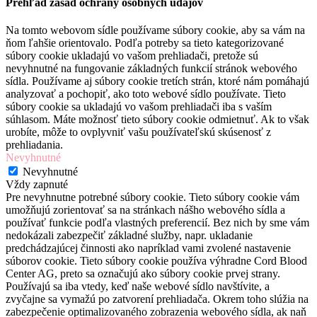
Prehľad zásad ochrany osobných údajov
Na tomto webovom sídle používame súbory cookie, aby sa vám na
ňom ľahšie orientovalo. Podľa potreby sa tieto kategorizované
súbory cookie ukladajú vo vašom prehliadači, pretože sú
nevyhnutné na fungovanie základných funkcií stránok webového
sídla. Používame aj súbory cookie tretích strán, ktoré nám pomáhajú
analyzovať a pochopiť, ako toto webové sídlo používate. Tieto
súbory cookie sa ukladajú vo vašom prehliadači iba s vaším
súhlasom. Máte možnosť tieto súbory cookie odmietnuť. Ak to však
urobíte, môže to ovplyvniť vašu používateľskú skúsenosť z
prehliadania.
Nevyhnutné
Nevyhnutné
Vždy zapnuté
Pre nevyhnutne potrebné súbory cookie. Tieto súbory cookie vám
umožňujú zorientovať sa na stránkach nášho webového sídla a
používať funkcie podľa vlastných preferencií. Bez nich by sme vám
nedokázali zabezpečiť základné služby, napr. ukladanie
predchádzajúcej činnosti ako napríklad vami zvolené nastavenie
súborov cookie. Tieto súbory cookie používa výhradne Cord Blood
Center AG, preto sa označujú ako súbory cookie prvej strany.
Používajú sa iba vtedy, keď naše webové sídlo navštívite, a
zvyčajne sa vymažú po zatvorení prehliadača. Okrem toho slúžia na
zabezpečenie optimalizovaného zobrazenia webového sídla, ak naň