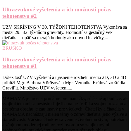
Ultrazvukové vyšetrenia a ich možnosti počas
tehotenstva #2
UZV SKRÍNING V 30. TÝŽDNI TEHOTENSTVA Vykonáva sa
medzi 29.–32. týždňom gravidity. Hodností sa gestačný vek
dieťatka – opäť sa merajú hodnoty ako obvod hlavičky,...
BRUŠKO
Ultrazvukové vyšetrenia a ich možnosti počas
tehotenstva #1
Dôležitosť UZV vyšetrení a ujasnenie rozdielu medzi 2D, 3D a 4D
priblíži Mgr. Barbora Vörösová a Mgr. Veronika Králová zo štúdia
GraviFit. Množstvo UZV vyšetrení,...
MAMAMA je určená primárne pre mamičky, súčasné aj budúce, ale
svojimi témami sa nesústreďuje iba na ne. Vďaka svojmu rozsahu a
pestrému obsahu je zaujímavý pre všetkých. Čitateľky a čitatelia v
MAMAMA nachádzajú nielen témy o zdraví dieťaťa, jeho výžive a
starostlivosti. Väčšina článkov sa venuje životnému štýlu, potrebám
a záujmom modernej rodiny: rozhovorom so zaujímavými
osobnosťami, praktickému poradenstvo z rôznych oblastí,