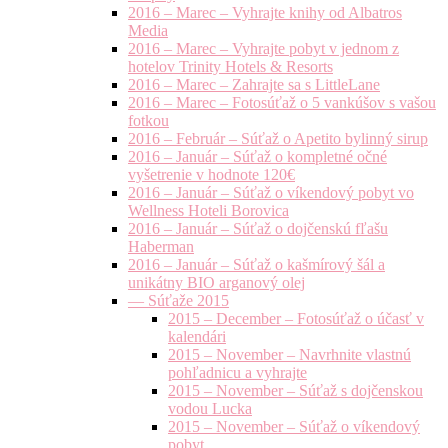
2016 – Marec – Vyhrajte knihy od Albatros
Media
2016 – Marec – Vyhrajte pobyt v jednom z
hotelov Trinity Hotels & Resorts
2016 – Marec – Zahrajte sa s LittleLane
2016 – Marec – Fotosúťaž o 5 vankúšov s vašou
fotkou
2016 – Február – Súťaž o Apetito bylinný sirup
2016 – Január – Súťaž o kompletné očné
vyšetrenie v hodnote 120€
2016 – Január – Súťaž o víkendový pobyt vo
Wellness Hoteli Borovica
2016 – Január – Súťaž o dojčenskú fľašu
Haberman
2016 – Január – Súťaž o kašmírový šál a
unikátny BIO arganový olej
— Súťaže 2015
2015 – December – Fotosúťaž o účasť v
kalendári
2015 – November – Navrhnite vlastnú
pohľadnicu a vyhrajte
2015 – November – Súťaž s dojčenskou
vodou Lucka
2015 – November – Súťaž o víkendový
pobyt