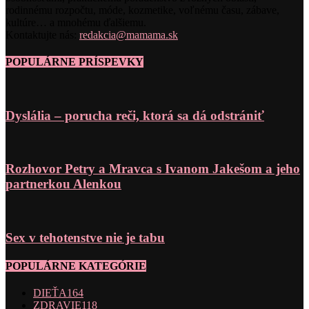
rodinnému rozpočtu, móde, kozmetike, voľnému času, zábave,
kultúre… a mnohému ďalšiemu.
Kontaktujte nás:
redakcia@mamama.sk
POPULÁRNE PRÍSPEVKY
Dyslália – porucha reči, ktorá sa dá odstrániť
Rozhovor Petry a Mravca s Ivanom Jakešom a jeho
partnerkou Alenkou
Sex v tehotenstve nie je tabu
POPULÁRNE KATEGÓRIE
DIEŤA
164
ZDRAVIE
118