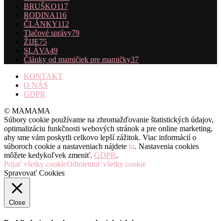
BRUŠKO
117
RODINA
116
ČLÁNKY
112
Tlačové správy
79
ŽIJE
75
SLÁVA
49
Články od mamičiek pre mamičky
37
KONTAKT
O NÁS
GDPR
© MAMAMA
Súbory cookie používame na zhromažďovanie štatistických údajov,
optimalizáciu funkčnosti webových stránok a pre online marketing,
aby sme vám poskytli celkovo lepší zážitok. Viac informácií o
súboroch cookie a nastaveniach nájdete
tu
. Nastavenia cookies
môžete kedykoľvek zmeniť.
GDPR
.
Prijať všetky cookie
Odmietnuť všetky cookie
Spravovať Cookies
Close