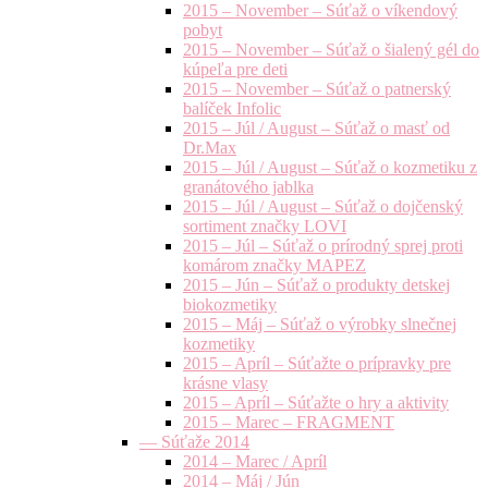
2015 – November – Súťaž o víkendový
pobyt
2015 – November – Súťaž o šialený gél do
kúpeľa pre deti
2015 – November – Súťaž o patnerský
balíček Infolic
2015 – Júl / August – Súťaž o masť od
Dr.Max
2015 – Júl / August – Súťaž o kozmetiku z
granátového jablka
2015 – Júl / August – Súťaž o dojčenský
sortiment značky LOVI
2015 – Júl – Súťaž o prírodný sprej proti
komárom značky MAPEZ
2015 – Jún – Súťaž o produkty detskej
biokozmetiky
2015 – Máj – Súťaž o výrobky slnečnej
kozmetiky
2015 – Apríl – Súťažte o prípravky pre
krásne vlasy
2015 – Apríl – Súťažte o hry a aktivity
2015 – Marec – FRAGMENT
— Súťaže 2014
2014 – Marec / Apríl
2014 – Máj / Jún