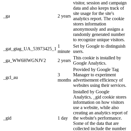
visitor, session and campaign
data and also keeps track of
site usage for the site's
_ga
2 years
analytics report. The cookie
stores information
anonymously and assigns a
randomly generated number
to recognize unique visitors.
1
Set by Google to distinguish
_gat_gtag_UA_53973425_1
minute
users.
This cookie is installed by
_ga_WW6HWGNJV2
2 years
Google Analytics.
Provided by Google Tag
3
Manager to experiment
_gcl_au
months
advertisement efficiency of
websites using their services.
Installed by Google
Analytics, _gid cookie stores
information on how visitors
use a website, while also
creating an analytics report of
_gid
1 day
the website's performance.
Some of the data that are
collected include the number