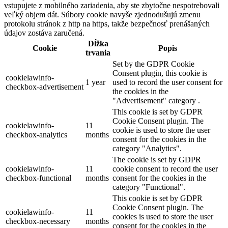
vstupujete z mobilného zariadenia, aby ste zbytočne nespotrebovali
veľký objem dát. Súbory cookie navyše zjednodušujú zmenu
protokolu stránok z http na https, takže bezpečnosť prenášaných
údajov zostáva zaručená.
Dĺžka
Cookie
Popis
trvania
Set by the GDPR Cookie
Consent plugin, this cookie is
cookielawinfo-
1 year
used to record the user consent for
checkbox-advertisement
the cookies in the
"Advertisement" category .
This cookie is set by GDPR
Cookie Consent plugin. The
cookielawinfo-
11
cookie is used to store the user
checkbox-analytics
months
consent for the cookies in the
category "Analytics".
The cookie is set by GDPR
cookielawinfo-
11
cookie consent to record the user
checkbox-functional
months
consent for the cookies in the
category "Functional".
This cookie is set by GDPR
Cookie Consent plugin. The
cookielawinfo-
11
cookies is used to store the user
checkbox-necessary
months
consent for the cookies in the