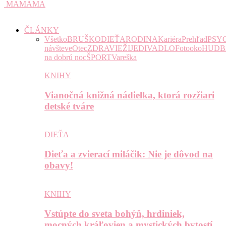
MAMAMA
ČLÁNKY
Všetko
BRUŠKO
DIEŤA
RODINA
Kariéra
Prehľad
PSY
návšteve
Otec
ZDRAVIE
ŽIJE
DIVADLO
Fotooko
HUDB
na dobrú noc
ŠPORT
Vareška
KNIHY
Vianočná knižná nádielka, ktorá rozžiari
detské tváre
DIEŤA
Dieťa a zvierací miláčik: Nie je dôvod na
obavy!
KNIHY
Vstúpte do sveta bohýň, hrdiniek,
mocných kráľovien a mystických bytostí