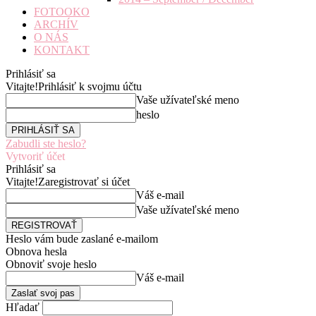
FOTOOKO
ARCHÍV
O NÁS
KONTAKT
Prihlásiť sa
Vitajte!
Prihlásiť k svojmu účtu
Vaše užívateľské meno
heslo
Zabudli ste heslo?
Vytvoriť účet
Prihlásiť sa
Vitajte!
Zaregistrovať si účet
Váš e-mail
Vaše užívateľské meno
Heslo vám bude zaslané e-mailom
Obnova hesla
Obnoviť svoje heslo
Váš e-mail
Hľadať