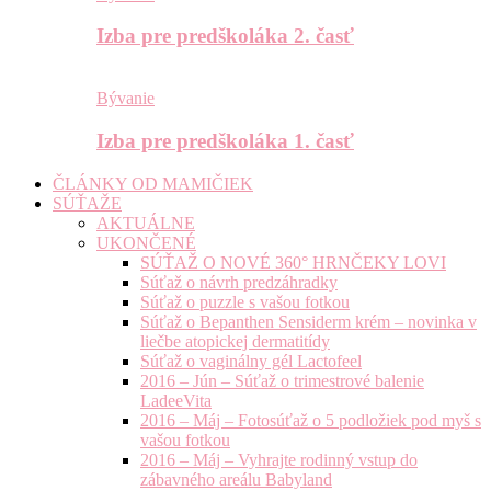
Izba pre predškoláka 2. časť
Bývanie
Izba pre predškoláka 1. časť
ČLÁNKY OD MAMIČIEK
SÚŤAŽE
AKTUÁLNE
UKONČENÉ
SÚŤAŽ O NOVÉ 360° HRNČEKY LOVI
Súťaž o návrh predzáhradky
Súťaž o puzzle s vašou fotkou
Súťaž o Bepanthen Sensiderm krém – novinka v
liečbe atopickej dermatitídy
Súťaž o vaginálny gél Lactofeel
2016 – Jún – Súťaž o trimestrové balenie
LadeeVita
2016 – Máj – Fotosúťaž o 5 podložiek pod myš s
vašou fotkou
2016 – Máj – Vyhrajte rodinný vstup do
zábavného areálu Babyland