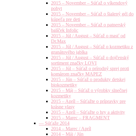
2015 – November – Súťaž o víkendový
pobyt
2015 – November – Súťaž o šialený gél do
kúpeľa pre deti
2015 – November – Súťaž o patnerský
balíček Infolic
2015 – Júl / August – Súťaž o masť od
Dr.Max
2015 – Júl / August – Súťaž o kozmetiku z
granátového jablka
2015 – Júl / August – Súťaž o dojčenský
sortiment značky LOVI
2015 – Júl – Súťaž o prírodný sprej proti
komárom značky MAPEZ
2015 – Jún – Súťaž o produkty detskej
biokozmetiky
2015 – Máj – Súťaž o výrobky slnečnej
kozmetiky
2015 – Apríl – Súťažte o prípravky pre
krásne vlasy
2015 – Apríl – Súťažte o hry a aktivity
2015 – Marec – FRAGMENT
— Súťaže 2014
2014 – Marec / Apríl
2014 – Máj / Jún