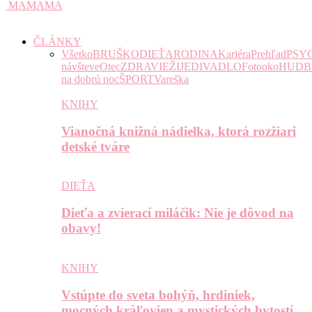
MAMAMA
ČLÁNKY
Všetko
BRUŠKO
DIEŤA
RODINA
Kariéra
Prehľad
PSY
návšteve
Otec
ZDRAVIE
ŽIJE
DIVADLO
Fotooko
HUDB
na dobrú noc
ŠPORT
Vareška
KNIHY
Vianočná knižná nádielka, ktorá rozžiari
detské tváre
DIEŤA
Dieťa a zvierací miláčik: Nie je dôvod na
obavy!
KNIHY
Vstúpte do sveta bohýň, hrdiniek,
mocných kráľovien a mystických bytostí