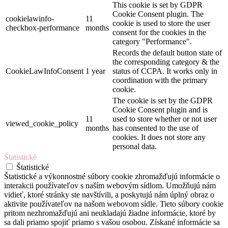
This cookie is set by GDPR
Cookie Consent plugin. The
cookielawinfo-
11
cookie is used to store the user
checkbox-performance
months
consent for the cookies in the
category "Performance".
Records the default button state of
the corresponding category & the
CookieLawInfoConsent
1 year
status of CCPA. It works only in
coordination with the primary
cookie.
The cookie is set by the GDPR
Cookie Consent plugin and is
11
used to store whether or not user
viewed_cookie_policy
months
has consented to the use of
cookies. It does not store any
personal data.
Štatistické
Štatistické
Štatistické a výkonnostné súbory cookie zhromažďujú informácie o
interakcii používateľov s naším webovým sídlom. Umožňujú nám
vidieť, ktoré stránky ste navštívili, a poskytujú nám úplný obraz o
aktivite používateľov na našom webovom sídle. Tieto súbory cookie
pritom nezhromažďujú ani neukladajú žiadne informácie, ktoré by
sa dali priamo spojiť priamo s vašou osobou. Získané informácie sa