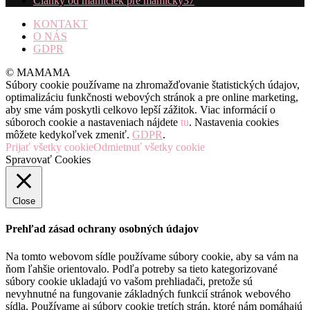
Články od mamičiek pre mamičky
37
KONTAKT
O NÁS
GDPR
© MAMAMA
Súbory cookie používame na zhromažďovanie štatistických údajov,
optimalizáciu funkčnosti webových stránok a pre online marketing,
aby sme vám poskytli celkovo lepší zážitok. Viac informácií o
súboroch cookie a nastaveniach nájdete
tu
. Nastavenia cookies
môžete kedykoľvek zmeniť.
GDPR
.
Prijať všetky cookie
Odmietnuť všetky cookie
Spravovať Cookies
Close
Prehľad zásad ochrany osobných údajov
Na tomto webovom sídle používame súbory cookie, aby sa vám na
ňom ľahšie orientovalo. Podľa potreby sa tieto kategorizované
súbory cookie ukladajú vo vašom prehliadači, pretože sú
nevyhnutné na fungovanie základných funkcií stránok webového
sídla. Používame aj súbory cookie tretích strán, ktoré nám pomáhajú