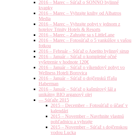
2016 – Marec – Súťaž o SONNO bylinné
kvapky
2016 – Marec – Vyhrajte knihy od Albatros
Media
2016 – Marec – Vyhrajte pobyt v jednom z
hotelov Trinity Hotels & Resorts
2016 – Marec – Zahrajte sa s LittleLane
2016 – Marec – Fotosúťaž o 5 vankúšov s vašou
fotkou
2016 – Február – Súťaž o Apetito bylinný sirup
2016 – Január – Súťaž o kompletné očné
vyšetrenie v hodnote 120€
2016 – Január – Súťaž o víkendový pobyt vo
Wellness Hoteli Borovica
2016 – Január – Súťaž o dojčenskú fľašu
Haberman
2016 – Január – Súťaž o kašmírový šál a
unikátny BIO arganový olej
— Súťaže 2015
2015 – December – Fotosúťaž o účasť v
kalendári
2015 – November – Navrhnite vlastnú
pohľadnicu a vyhrajte
2015 – November – Súťaž s dojčenskou
vodou Lucka