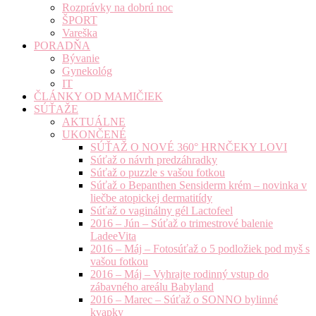
Rozprávky na dobrú noc
ŠPORT
Vareška
PORADŇA
Bývanie
Gynekológ
IT
ČLÁNKY OD MAMIČIEK
SÚŤAŽE
AKTUÁLNE
UKONČENÉ
SÚŤAŽ O NOVÉ 360° HRNČEKY LOVI
Súťaž o návrh predzáhradky
Súťaž o puzzle s vašou fotkou
Súťaž o Bepanthen Sensiderm krém – novinka v
liečbe atopickej dermatitídy
Súťaž o vaginálny gél Lactofeel
2016 – Jún – Súťaž o trimestrové balenie
LadeeVita
2016 – Máj – Fotosúťaž o 5 podložiek pod myš s
vašou fotkou
2016 – Máj – Vyhrajte rodinný vstup do
zábavného areálu Babyland
2016 – Marec – Súťaž o SONNO bylinné
kvapky