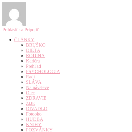
Prihlásiť sa
Pripojiť
ČLÁNKY
BRUŠKO
DIEŤA
RODINA
Kariéra
Prehľad
PSYCHOLOGIA
Radí
SLÁVA
Na návšteve
Otec
ZDRAVIE
ŽIJE
DIVADLO
Fotooko
HUDBA
KNIHY
POZVÁNKY