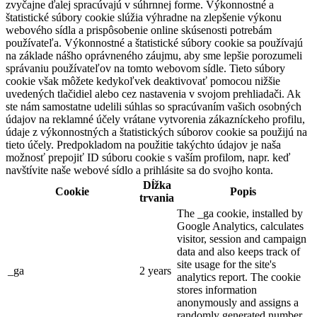
zvyčajne ďalej spracúvajú v súhrnnej forme. Výkonnostné a
štatistické súbory cookie slúžia výhradne na zlepšenie výkonu
webového sídla a prispôsobenie online skúsenosti potrebám
používateľa. Výkonnostné a štatistické súbory cookie sa používajú
na základe nášho oprávneného záujmu, aby sme lepšie porozumeli
správaniu používateľov na tomto webovom sídle. Tieto súbory
cookie však môžete kedykoľvek deaktivovať pomocou nižšie
uvedených tlačidiel alebo cez nastavenia v svojom prehliadači. Ak
ste nám samostatne udelili súhlas so spracúvaním vašich osobných
údajov na reklamné účely vrátane vytvorenia zákazníckeho profilu,
údaje z výkonnostných a štatistických súborov cookie sa použijú na
tieto účely. Predpokladom na použitie takýchto údajov je naša
možnosť prepojiť ID súboru cookie s vaším profilom, napr. keď
navštívite naše webové sídlo a prihlásite sa do svojho konta.
Dĺžka
Cookie
Popis
trvania
The _ga cookie, installed by
Google Analytics, calculates
visitor, session and campaign
data and also keeps track of
site usage for the site's
_ga
2 years
analytics report. The cookie
stores information
anonymously and assigns a
randomly generated number