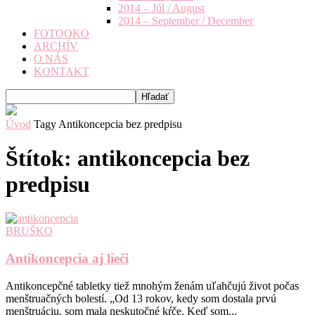
2014 – Júl / August
2014 – September / December
FOTOOKO
ARCHÍV
O NÁS
KONTAKT
Úvod
Tagy
Antikoncepcia bez predpisu
Štítok: antikoncepcia bez
predpisu
BRUŠKO
Antikoncepcia aj lieči
Antikoncepčné tabletky tiež mnohým ženám uľahčujú život počas
menštruačných bolestí. „Od 13 rokov, kedy som dostala prvú
menštruáciu, som mala neskutočné kŕče. Keď som...