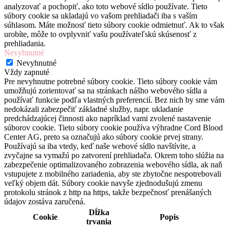
analyzovať a pochopiť, ako toto webové sídlo používate. Tieto
súbory cookie sa ukladajú vo vašom prehliadači iba s vaším
súhlasom. Máte možnosť tieto súbory cookie odmietnuť. Ak to však
urobíte, môže to ovplyvniť vašu používateľskú skúsenosť z
prehliadania.
Nevyhnutné
Nevyhnutné
Vždy zapnuté
Pre nevyhnutne potrebné súbory cookie. Tieto súbory cookie vám
umožňujú zorientovať sa na stránkach nášho webového sídla a
používať funkcie podľa vlastných preferencií. Bez nich by sme vám
nedokázali zabezpečiť základné služby, napr. ukladanie
predchádzajúcej činnosti ako napríklad vami zvolené nastavenie
súborov cookie. Tieto súbory cookie používa výhradne Cord Blood
Center AG, preto sa označujú ako súbory cookie prvej strany.
Používajú sa iba vtedy, keď naše webové sídlo navštívite, a
zvyčajne sa vymažú po zatvorení prehliadača. Okrem toho slúžia na
zabezpečenie optimalizovaného zobrazenia webového sídla, ak naň
vstupujete z mobilného zariadenia, aby ste zbytočne nespotrebovali
veľký objem dát. Súbory cookie navyše zjednodušujú zmenu
protokolu stránok z http na https, takže bezpečnosť prenášaných
údajov zostáva zaručená.
Dĺžka
Cookie
Popis
trvania