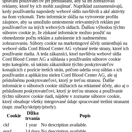
správaní používateľov pri prehliadaní, aby sa im zobrazovali
reklamy, ktoré by ich mohli zaujímať. Napríklad zaznamenávajú,
kedy používatelia naposledy webové sídlo navštívili a aké aktivity
na ňom vykonali. Tieto informácie slúžia na vytvorenie profilu
záujmov, aby sa umožnilo umiestnenie relevantných reklám pre
používateľov na iných webových sídlach. Ďalšou výhodou týchto
súborov cookie je, že získané informácie možno použiť na
obmedzenie počtu reklám a zabránenie ich nadmernému
zobrazovaniu. Súbory cookie na marketingové účely umiestňujú na
webové sídla Cord Blood Center AG vybrané tretie strany, ktoré ich
používanie riadia. A teda zákazníci, ktorí navštívia webové sídla
Cord Blood Center AG a súhlasia s používaním súborov cookie
tejto kategórie, sú takisto zákazníkmi týchto poskytovateľov
konajúcich z pozície tretích strán, pričom udelia svoj súhlas s ich
používaním a aplikáciou nielen Cord Blood Center AG, ale aj
príslušnému poskytovateľovi, ktorý je treťou stranou. Ďalšie
informácie o súboroch cookie slúžiacich na reklamné účely, ako aj o
príslušnom poskytovateľovi, ktorý je treťou stranou a používanie
týchto súborov cookie riadi, nájdete v zozname súborov cookie,
ktorý obsahuje všetky integrované údaje spracované tretími stranami
(napr. značky/skripty/pixely).
Dĺžka
Cookie
Popis
trvania
ckf
1 year
No description available.
euvf
14 days
No description available.