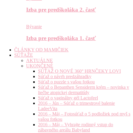
Izba pre predškoláka 2. časť
Bývanie
Izba pre predškoláka 1. časť
ČLÁNKY OD MAMIČIEK
SÚŤAŽE
AKTUÁLNE
UKONČENÉ
SÚŤAŽ O NOVÉ 360° HRNČEKY LOVI
Súťaž o návrh predzáhradky
Súťaž o puzzle s vašou fotkou
Súťaž o Bepanthen Sensiderm krém – novinka v
liečbe atopickej dermatitídy
Súťaž o vaginálny gél Lactofeel
2016 – Jún – Súťaž o trimestrové balenie
LadeeVita
2016 – Máj – Fotosúťaž o 5 podložiek pod myš s
vašou fotkou
2016 – Máj – Vyhrajte rodinný vstup do
zábavného areálu Babyland