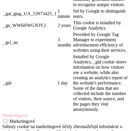
to recognize unique visitors.
1
Set by Google to distinguish
_gat_gtag_UA_53973425_1
minute
users.
This cookie is installed by
_ga_WW6HWGNJV2
2 years
Google Analytics.
Provided by Google Tag
3
Manager to experiment
_gcl_au
months
advertisement efficiency of
websites using their services.
Installed by Google
Analytics, _gid cookie stores
information on how visitors
use a website, while also
creating an analytics report of
_gid
1 day
the website's performance.
Some of the data that are
collected include the number
of visitors, their source, and
the pages they visit
anonymously.
Marketingové
Marketingové
Súbory cookie na marketingové účely zhromažďujú informácie o