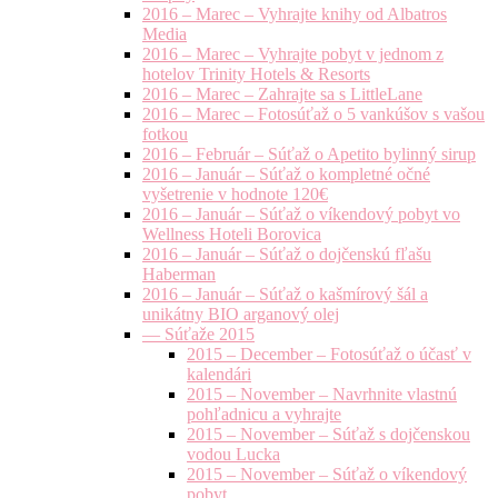
2016 – Marec – Vyhrajte knihy od Albatros
Media
2016 – Marec – Vyhrajte pobyt v jednom z
hotelov Trinity Hotels & Resorts
2016 – Marec – Zahrajte sa s LittleLane
2016 – Marec – Fotosúťaž o 5 vankúšov s vašou
fotkou
2016 – Február – Súťaž o Apetito bylinný sirup
2016 – Január – Súťaž o kompletné očné
vyšetrenie v hodnote 120€
2016 – Január – Súťaž o víkendový pobyt vo
Wellness Hoteli Borovica
2016 – Január – Súťaž o dojčenskú fľašu
Haberman
2016 – Január – Súťaž o kašmírový šál a
unikátny BIO arganový olej
— Súťaže 2015
2015 – December – Fotosúťaž o účasť v
kalendári
2015 – November – Navrhnite vlastnú
pohľadnicu a vyhrajte
2015 – November – Súťaž s dojčenskou
vodou Lucka
2015 – November – Súťaž o víkendový
pobyt