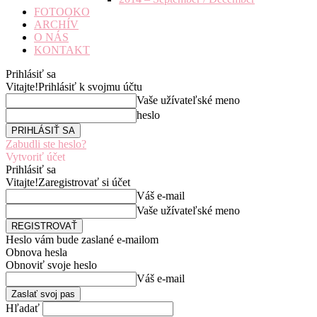
FOTOOKO
ARCHÍV
O NÁS
KONTAKT
Prihlásiť sa
Vitajte!
Prihlásiť k svojmu účtu
Vaše užívateľské meno
heslo
Zabudli ste heslo?
Vytvoriť účet
Prihlásiť sa
Vitajte!
Zaregistrovať si účet
Váš e-mail
Vaše užívateľské meno
Heslo vám bude zaslané e-mailom
Obnova hesla
Obnoviť svoje heslo
Váš e-mail
Hľadať