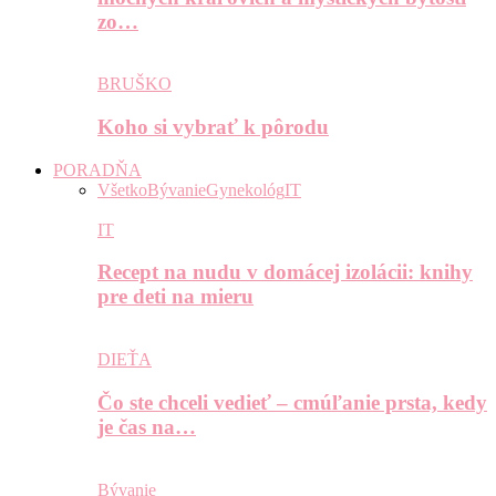
zo…
BRUŠKO
Koho si vybrať k pôrodu
PORADŇA
Všetko
Bývanie
Gynekológ
IT
IT
Recept na nudu v domácej izolácii: knihy
pre deti na mieru
DIEŤA
Čo ste chceli vedieť – cmúľanie prsta, kedy
je čas na…
Bývanie