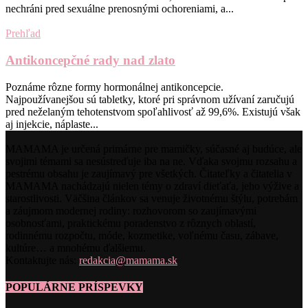
nechráni pred sexuálne prenosnými ochoreniami, a...
Prehľad
Antikoncepčné rady nad zlato
Poznáme rôzne formy hormonálnej antikoncepcie.
Najpoužívanejšou sú tabletky, ktoré pri správnom užívaní zaručujú
pred neželaným tehotenstvom spoľahlivosť až 99,6%. Existujú však
aj injekcie, náplaste...
MAMAMA je určená primárne pre mamičky, súčasné aj budúce, ale
svojimi témami sa nesústreďuje iba na ne. Vďaka svojmu rozsahu a
pestrému obsahu je zaujímavý pre všetkých. Čitateľky a čitatelia v
MAMAMA nachádzajú nielen témy o zdraví dieťaťa, jeho výžive a
starostlivosti. Väčšina článkov sa venuje životnému štýlu, potrebám
a záujmom modernej rodiny: rozhovorom so zaujímavými
osobnosťami, praktickému poradenstvo z rôznych oblastí,
rodinnému rozpočtu, móde, kozmetike, voľnému času, zábave,
kultúre… a mnohému ďalšiemu.
Kontaktujte nás:
redakcia@mamama.sk
POPULÁRNE PRÍSPEVKY