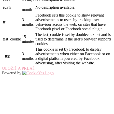
1
euvh
No description available.
month
Facebook sets this cookie to show relevant
3
advertisements to users by tracking user
fr
months
behaviour across the web, on sites that have
Facebook pixel or Facebook social plugin.
The test_cookie is set by doubleclick.net and is
15
test_cookie
used to determine if the user's browser supports
minutes
cookies.
This cookie is set by Facebook to display
3
advertisements when either on Facebook or on
_fbp
months
a digital platform powered by Facebook
advertising, after visiting the website.
ULOŽIŤ A PRIJAŤ
Powered by