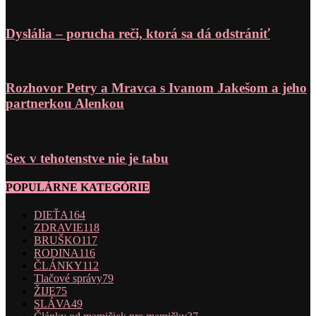
Dyslália – porucha reči, ktorá sa dá odstrániť
Rozhovor Petry a Mravca s Ivanom Jakešom a jeho
partnerkou Alenkou
Sex v tehotenstve nie je tabu
POPULÁRNE KATEGÓRIE
DIEŤA
164
ZDRAVIE
118
BRUŠKO
117
RODINA
116
ČLÁNKY
112
Tlačové správy
79
ŽIJE
75
SLÁVA
49