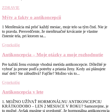
ZDRAVIE
Mýty a fakty o antikoncepcii
1 Menštruácia má prísť každý mesiac, moje telo sa tým čistí. Nie je
to pravda. Presvedčenie, že menštruačné krvácanie je vlastne
čistenie tela, pri ktorom sa...
Gynekológ
Antikoncepcia – Moje otázky a moje rozhodnutie
Pre každú ženu existuje vhodná metóda antikoncepcie. Dôležité je
vybrať ju presne podľa potreby a priania ženy. Kedy asi plánujete
mať deti? Ste zábudlivá? Fajčíte? Možno vás to...
Gynekológ
Antikoncepcia v lete
1. MOŽNO UŽÍVAŤ HORMONÁLNU ANTIKONCEPCIU
KRÁTKODOBO – LEN 2 MESIACE V ROKU? Samozrejme, je
to možné. Avšak musíme si uvedomiť, že hormonálna antikoncepcia