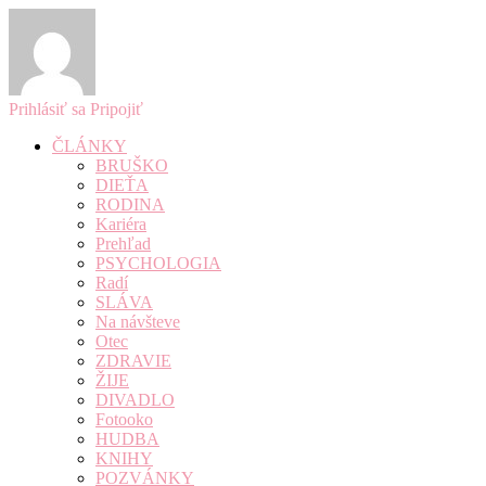
Prihlásiť sa
Pripojiť
ČLÁNKY
BRUŠKO
DIEŤA
RODINA
Kariéra
Prehľad
PSYCHOLOGIA
Radí
SLÁVA
Na návšteve
Otec
ZDRAVIE
ŽIJE
DIVADLO
Fotooko
HUDBA
KNIHY
POZVÁNKY