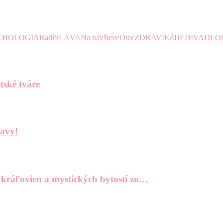
CHOLOGIA
Radí
SLÁVA
Na návšteve
Otec
ZDRAVIE
ŽIJE
DIVADLO
tské tváre
bavy!
 kráľovien a mystických bytostí zo…