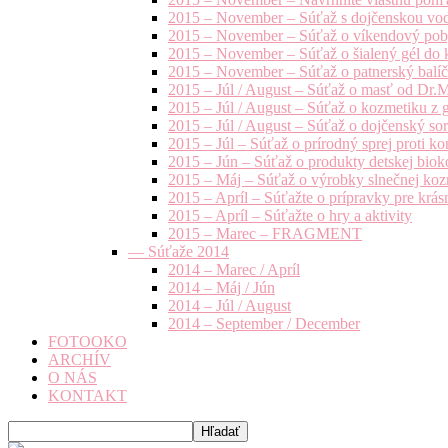
2015 – November – Súťaž s dojčenskou vo
2015 – November – Súťaž o víkendový pob
2015 – November – Súťaž o šialený gél do k
2015 – November – Súťaž o patnerský balíče
2015 – Júl / August – Súťaž o masť od Dr.
2015 – Júl / August – Súťaž o kozmetiku z 
2015 – Júl / August – Súťaž o dojčenský s
2015 – Júl – Súťaž o prírodný sprej prot
2015 – Jún – Súťaž o produkty detskej bio
2015 – Máj – Súťaž o výrobky slnečnej ko
2015 – Apríl – Súťažte o prípravky pre krás
2015 – Apríl – Súťažte o hry a aktivity
2015 – Marec – FRAGMENT
— Súťaže 2014
2014 – Marec / Apríl
2014 – Máj / Jún
2014 – Júl / August
2014 – September / December
FOTOOKO
ARCHÍV
O NÁS
KONTAKT