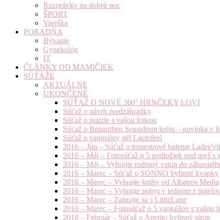
Rozprávky na dobrú noc
ŠPORT
Vareška
PORADŇA
Bývanie
Gynekológ
IT
ČLÁNKY OD MAMIČIEK
SÚŤAŽE
AKTUÁLNE
UKONČENÉ
SÚŤAŽ O NOVÉ 360° HRNČEKY LOVI
Súťaž o návrh predzáhradky
Súťaž o puzzle s vašou fotkou
Súťaž o Bepanthen Sensiderm krém – novinka v lie
Súťaž o vaginálny gél Lactofeel
2016 – Jún – Súťaž o trimestrové balenie LadeeVi
2016 – Máj – Fotosúťaž o 5 podložiek pod myš s 
2016 – Máj – Vyhrajte rodinný vstup do zábavnéh
2016 – Marec – Súťaž o SONNO bylinné kvapky
2016 – Marec – Vyhrajte knihy od Albatros Media
2016 – Marec – Vyhrajte pobyt v jednom z hotelov
2016 – Marec – Zahrajte sa s LittleLane
2016 – Marec – Fotosúťaž o 5 vankúšov s vašou f
2016 – Február – Súťaž o Apetito bylinný sirup