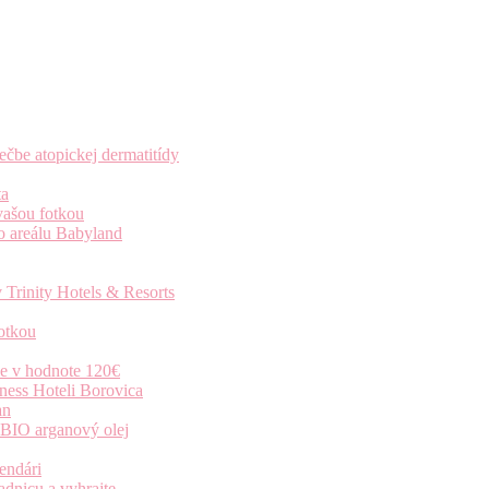
čbe atopickej dermatitídy
ta
vašou fotkou
o areálu Babyland
 Trinity Hotels & Resorts
otkou
ie v hodnote 120€
ness Hoteli Borovica
an
 BIO arganový olej
endári
dnicu a vyhrajte