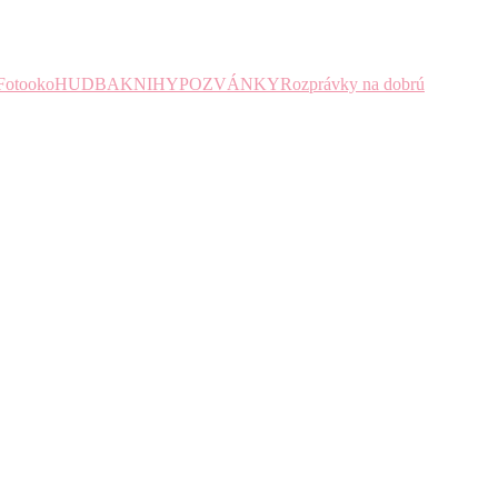
Fotooko
HUDBA
KNIHY
POZVÁNKY
Rozprávky na dobrú