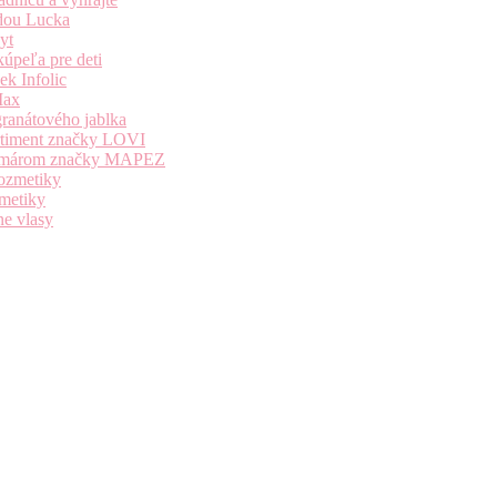
dou Lucka
yt
úpeľa pre deti
k Infolic
Max
granátového jablka
ortiment značky LOVI
i komárom značky MAPEZ
kozmetiky
zmetiky
ne vlasy