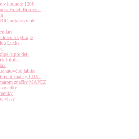
ie v hodnote 120€
ness Hoteli Borovica
an
 BIO arganový olej
endári
dnicu a vyhrajte
dou Lucka
yt
úpeľa pre deti
k Infolic
Max
granátového jablka
ortiment značky LOVI
i komárom značky MAPEZ
kozmetiky
zmetiky
ne vlasy