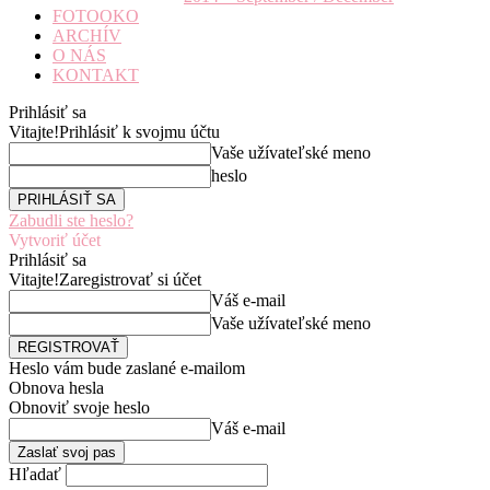
FOTOOKO
ARCHÍV
O NÁS
KONTAKT
Prihlásiť sa
Vitajte!
Prihlásiť k svojmu účtu
Vaše užívateľské meno
heslo
Zabudli ste heslo?
Vytvoriť účet
Prihlásiť sa
Vitajte!
Zaregistrovať si účet
Váš e-mail
Vaše užívateľské meno
Heslo vám bude zaslané e-mailom
Obnova hesla
Obnoviť svoje heslo
Váš e-mail
Hľadať