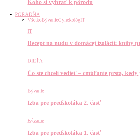
Koho si vybrať k pôrodu
PORADŇA
Všetko
Bývanie
Gynekológ
IT
IT
Recept na nudu v domácej izolácii: knihy pr
DIEŤA
Čo ste chceli vedieť – cmúľanie prsta, kedy
Bývanie
Izba pre predškoláka 2. časť
Bývanie
Izba pre predškoláka 1. časť