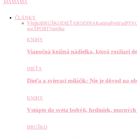
MAMAMA
ČLÁNKY
Všetko
BRUŠKO
DIEŤA
RODINA
Kariéra
Prehľad
PSY
noc
ŠPORT
Vareška
KNIHY
Vianočná knižná nádielka, ktorá rozžiari de
DIEŤA
Dieťa a zvierací miláčik: Nie je dôvod na o
KNIHY
Vstúpte do sveta bohýň, hrdiniek, mocných
BRUŠKO