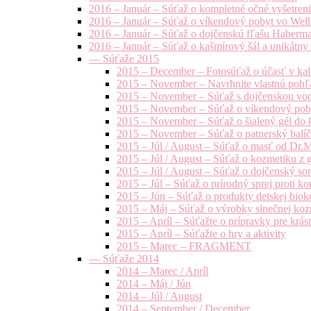
2016 – Január – Súťaž o kompletné očné vyšetren
2016 – Január – Súťaž o víkendový pobyt vo Well
2016 – Január – Súťaž o dojčenskú fľašu Haberm
2016 – Január – Súťaž o kašmírový šál a unikátny
— Súťaže 2015
2015 – December – Fotosúťaž o účasť v kal
2015 – November – Navrhnite vlastnú pohľa
2015 – November – Súťaž s dojčenskou vo
2015 – November – Súťaž o víkendový pob
2015 – November – Súťaž o šialený gél do k
2015 – November – Súťaž o patnerský balíče
2015 – Júl / August – Súťaž o masť od Dr.
2015 – Júl / August – Súťaž o kozmetiku z 
2015 – Júl / August – Súťaž o dojčenský s
2015 – Júl – Súťaž o prírodný sprej prot
2015 – Jún – Súťaž o produkty detskej bio
2015 – Máj – Súťaž o výrobky slnečnej ko
2015 – Apríl – Súťažte o prípravky pre krás
2015 – Apríl – Súťažte o hry a aktivity
2015 – Marec – FRAGMENT
— Súťaže 2014
2014 – Marec / Apríl
2014 – Máj / Jún
2014 – Júl / August
2014 – September / December