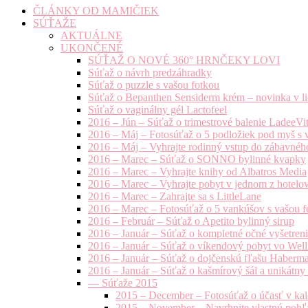
ČLÁNKY OD MAMIČIEK
SÚŤAŽE
AKTUÁLNE
UKONČENÉ
SÚŤAŽ O NOVÉ 360° HRNČEKY LOVI
Súťaž o návrh predzáhradky
Súťaž o puzzle s vašou fotkou
Súťaž o Bepanthen Sensiderm krém – novinka v lie
Súťaž o vaginálny gél Lactofeel
2016 – Jún – Súťaž o trimestrové balenie LadeeVi
2016 – Máj – Fotosúťaž o 5 podložiek pod myš s 
2016 – Máj – Vyhrajte rodinný vstup do zábavnéh
2016 – Marec – Súťaž o SONNO bylinné kvapky
2016 – Marec – Vyhrajte knihy od Albatros Media
2016 – Marec – Vyhrajte pobyt v jednom z hotelov
2016 – Marec – Zahrajte sa s LittleLane
2016 – Marec – Fotosúťaž o 5 vankúšov s vašou f
2016 – Február – Súťaž o Apetito bylinný sirup
2016 – Január – Súťaž o kompletné očné vyšetren
2016 – Január – Súťaž o víkendový pobyt vo Well
2016 – Január – Súťaž o dojčenskú fľašu Haberm
2016 – Január – Súťaž o kašmírový šál a unikátny
— Súťaže 2015
2015 – December – Fotosúťaž o účasť v kal
2015 – November – Navrhnite vlastnú pohľa