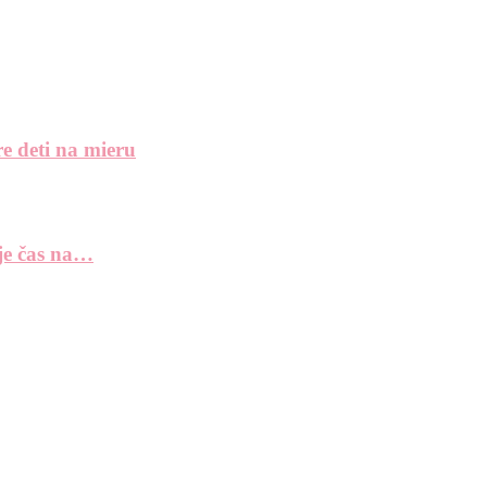
e deti na mieru
 je čas na…