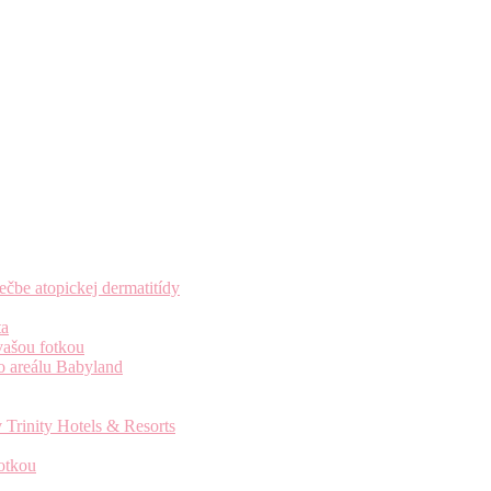
čbe atopickej dermatitídy
ta
vašou fotkou
o areálu Babyland
 Trinity Hotels & Resorts
otkou