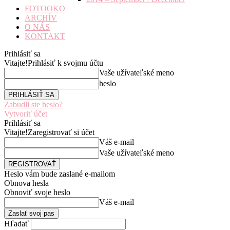
FOTOOKO
ARCHÍV
O NÁS
KONTAKT
Prihlásiť sa
Vitajte!
Prihlásiť k svojmu účtu
Vaše užívateľské meno
heslo
Zabudli ste heslo?
Vytvoriť účet
Prihlásiť sa
Vitajte!
Zaregistrovať si účet
Váš e-mail
Vaše užívateľské meno
Heslo vám bude zaslané e-mailom
Obnova hesla
Obnoviť svoje heslo
Váš e-mail
Hľadať