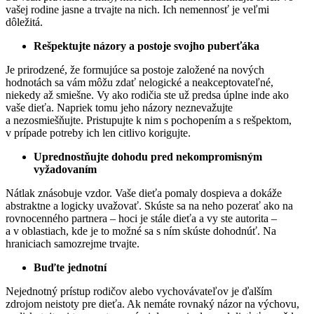
vašej rodine jasne a trvajte na nich. Ich nemennosť je veľmi
dôležitá.
Rešpektujte názory a postoje svojho puberťáka
Je prirodzené, že formujúce sa postoje založené na nových
hodnotách sa vám môžu zdať nelogické a neakceptovateľné,
niekedy až smiešne. Vy ako rodičia ste už predsa úplne inde ako
vaše dieťa. Napriek tomu jeho názory neznevažujte
a nezosmiešňujte. Pristupujte k nim s pochopením a s rešpektom,
v prípade potreby ich len citlivo korigujte.
Uprednostňujte dohodu pred nekompromisným
vyžadovaním
Nátlak znásobuje vzdor. Vaše dieťa pomaly dospieva a dokáže
abstraktne a logicky uvažovať. Skúste sa na neho pozerať ako na
rovnocenného partnera – hoci je stále dieťa a vy ste autorita –
a v oblastiach, kde je to možné sa s ním skúste dohodnúť. Na
hraniciach samozrejme trvajte.
Buďte jednotní
Nejednotný prístup rodičov alebo vychovávateľov je ďalším
zdrojom neistoty pre dieťa. Ak nemáte rovnaký názor na výchovu,