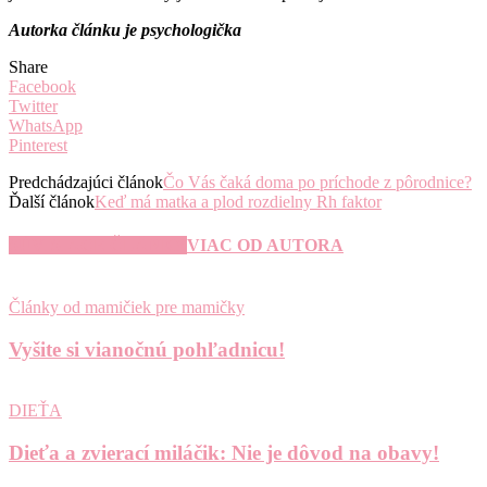
Autorka článku je psychologička
Share
Facebook
Twitter
WhatsApp
Pinterest
Predchádzajúci článok
Čo Vás čaká doma po príchode z pôrodnice?
Ďalší článok
Keď má matka a plod rozdielny Rh faktor
SÚVISIACE ČLÁNKY
VIAC OD AUTORA
Články od mamičiek pre mamičky
Vyšite si vianočnú pohľadnicu!
DIEŤA
Dieťa a zvierací miláčik: Nie je dôvod na obavy!