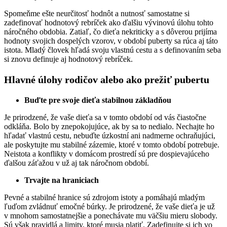
Spomeňme ešte neurčitosť hodnôt a nutnosť samostatne si
zadefinovať hodnotový rebríček ako ďalšiu vývinovú úlohu tohto
náročného obdobia. Zatiaľ, čo dieťa nekriticky a s dôverou prijíma
hodnoty svojich dospelých vzorov, v období puberty sa rúca aj táto
istota. Mladý človek hľadá svoju vlastnú cestu a s definovaním seba
si znovu definuje aj hodnotový rebríček.
Hlavné úlohy rodičov alebo ako prežiť pubertu
Buďte pre svoje dieťa stabilnou základňou
Je prirodzené, že vaše dieťa sa v tomto období od vás čiastočne
odkláňa. Bolo by znepokojujúce, ak by sa to nedialo. Nechajte ho
hľadať vlastnú cestu, nebuďte úzkostní ani nadmerne ochraňujúci,
ale poskytujte mu stabilné zázemie, ktoré v tomto období potrebuje.
Neistota a konflikty v domácom prostredí sú pre dospievajúceho
ďalšou záťažou v už aj tak náročnom období.
Trvajte na hraniciach
Pevné a stabilné hranice sú zdrojom istoty a pomáhajú mladým
ľuďom zvládnuť emočné búrky. Je prirodzené, že vaše dieťa je už
v mnohom samostatnejšie a ponechávate mu väčšiu mieru slobody.
Sú však pravidlá a limity, ktoré musia platiť. Zadefinujte si ich vo