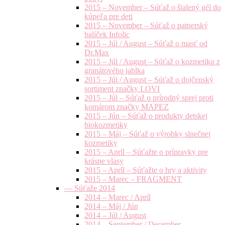
2015 – November – Súťaž o šialený gél do
kúpeľa pre deti
2015 – November – Súťaž o patnerský
balíček Infolic
2015 – Júl / August – Súťaž o masť od
Dr.Max
2015 – Júl / August – Súťaž o kozmetiku z
granátového jablka
2015 – Júl / August – Súťaž o dojčenský
sortiment značky LOVI
2015 – Júl – Súťaž o prírodný sprej proti
komárom značky MAPEZ
2015 – Jún – Súťaž o produkty detskej
biokozmetiky
2015 – Máj – Súťaž o výrobky slnečnej
kozmetiky
2015 – Apríl – Súťažte o prípravky pre
krásne vlasy
2015 – Apríl – Súťažte o hry a aktivity
2015 – Marec – FRAGMENT
— Súťaže 2014
2014 – Marec / Apríl
2014 – Máj / Jún
2014 – Júl / August
2014 – September / December