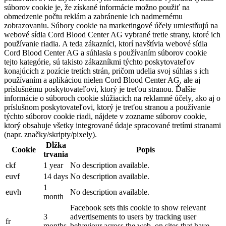
súborov cookie je, že získané informácie možno použiť na
obmedzenie počtu reklám a zabránenie ich nadmernému
zobrazovaniu. Súbory cookie na marketingové účely umiestňujú na
webové sídla Cord Blood Center AG vybrané tretie strany, ktoré ich
používanie riadia. A teda zákazníci, ktorí navštívia webové sídla
Cord Blood Center AG a súhlasia s používaním súborov cookie
tejto kategórie, sú takisto zákazníkmi týchto poskytovateľov
konajúcich z pozície tretích strán, pričom udelia svoj súhlas s ich
používaním a aplikáciou nielen Cord Blood Center AG, ale aj
príslušnému poskytovateľovi, ktorý je treťou stranou. Ďalšie
informácie o súboroch cookie slúžiacich na reklamné účely, ako aj o
príslušnom poskytovateľovi, ktorý je treťou stranou a používanie
týchto súborov cookie riadi, nájdete v zozname súborov cookie,
ktorý obsahuje všetky integrované údaje spracované tretími stranami
(napr. značky/skripty/pixely).
Dĺžka
Cookie
Popis
trvania
ckf
1 year
No description available.
euvf
14 days
No description available.
1
euvh
No description available.
month
Facebook sets this cookie to show relevant
3
advertisements to users by tracking user
fr
months
behaviour across the web, on sites that have