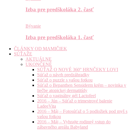
Izba pre predškoláka 2. časť
Bývanie
Izba pre predškoláka 1. časť
ČLÁNKY OD MAMIČIEK
SÚŤAŽE
AKTUÁLNE
UKONČENÉ
SÚŤAŽ O NOVÉ 360° HRNČEKY LOVI
Súťaž o návrh predzáhradky
Súťaž o puzzle s vašou fotkou
Súťaž o Bepanthen Sensiderm krém – novinka v
liečbe atopickej dermatitídy
Súťaž o vaginálny gél Lactofeel
2016 – Jún – Súťaž o trimestrové balenie
LadeeVita
2016 – Máj – Fotosúťaž o 5 podložiek pod myš s
vašou fotkou
2016 – Máj – Vyhrajte rodinný vstup do
zábavného areálu Babyland