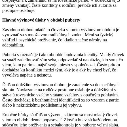
dospelých a k zameraniu sa na rovesnícke partie. V dôsledku tejto
zmeny vznikajú časté konflikty s rodičmi, pretože ich autorita sa
postupne oslabuje.
Hlavné vývinové úlohy v období puberty
Zásadnou úlohou mladého človeka v tomto vývinovom období je
vyrovnať sa s množstvom radikálnych zmien. Mení sa fyzický
vzhľad i psychické prežívanie, čo kladie značné nároky na
adaptabilitu.
Puberta sa označuje i ako obdobie budovania identity. Mladý človek
sa snaží zadefinovať sám seba, odpovedať si na otázky, kto som, čo
viem, kam patrím a nájsť svoje miesto v spoločnosti. Často pritom
dochádza ku konfliktu medzi tým, aký je a aký by chcel byť, čo
vyvoláva napätie a neistotu.
Ďalšou dôležitou vývinovou úlohou je zaradenie sa do sociálnych
skupín. Naviazanie na rodičov postupne oslabuje a dôležitými sa
stávajú rovesnícke vzťahy vrátane vzťahov s opačným pohlavím.
Často dochádza k bezhraničnej identifikácii sa so vzorom z partie
alebo k nekritickému podliehaniu jej vplyvu.
Emočné búrky sú ďalšou výzvou, s ktorou sa musí mladý človek
v tomto období denne popasovať. Zlosť a hnev sú každodennou
súčasťou jeho prežívania a sebakontrola je v puberte veľmi slabá.