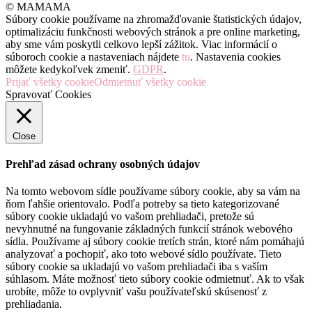
© MAMAMA
Súbory cookie používame na zhromažďovanie štatistických údajov,
optimalizáciu funkčnosti webových stránok a pre online marketing,
aby sme vám poskytli celkovo lepší zážitok. Viac informácií o
súboroch cookie a nastaveniach nájdete
tu
. Nastavenia cookies
môžete kedykoľvek zmeniť.
GDPR
.
Prijať všetky cookie
Odmietnuť všetky cookie
Spravovať Cookies
Close
Prehľad zásad ochrany osobných údajov
Na tomto webovom sídle používame súbory cookie, aby sa vám na
ňom ľahšie orientovalo. Podľa potreby sa tieto kategorizované
súbory cookie ukladajú vo vašom prehliadači, pretože sú
nevyhnutné na fungovanie základných funkcií stránok webového
sídla. Používame aj súbory cookie tretích strán, ktoré nám pomáhajú
analyzovať a pochopiť, ako toto webové sídlo používate. Tieto
súbory cookie sa ukladajú vo vašom prehliadači iba s vaším
súhlasom. Máte možnosť tieto súbory cookie odmietnuť. Ak to však
urobíte, môže to ovplyvniť vašu používateľskú skúsenosť z
prehliadania.