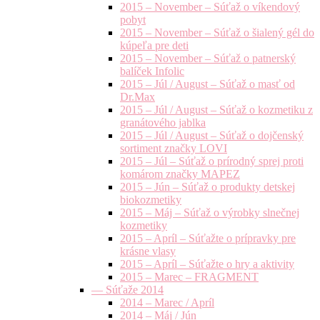
2015 – November – Súťaž o víkendový
pobyt
2015 – November – Súťaž o šialený gél do
kúpeľa pre deti
2015 – November – Súťaž o patnerský
balíček Infolic
2015 – Júl / August – Súťaž o masť od
Dr.Max
2015 – Júl / August – Súťaž o kozmetiku z
granátového jablka
2015 – Júl / August – Súťaž o dojčenský
sortiment značky LOVI
2015 – Júl – Súťaž o prírodný sprej proti
komárom značky MAPEZ
2015 – Jún – Súťaž o produkty detskej
biokozmetiky
2015 – Máj – Súťaž o výrobky slnečnej
kozmetiky
2015 – Apríl – Súťažte o prípravky pre
krásne vlasy
2015 – Apríl – Súťažte o hry a aktivity
2015 – Marec – FRAGMENT
— Súťaže 2014
2014 – Marec / Apríl
2014 – Máj / Jún