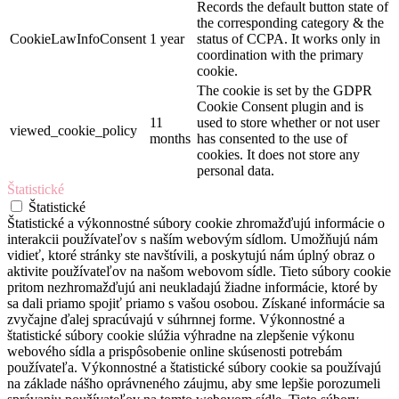
Records the default button state of
the corresponding category & the
CookieLawInfoConsent
1 year
status of CCPA. It works only in
coordination with the primary
cookie.
The cookie is set by the GDPR
Cookie Consent plugin and is
11
used to store whether or not user
viewed_cookie_policy
months
has consented to the use of
cookies. It does not store any
personal data.
Štatistické
Štatistické
Štatistické a výkonnostné súbory cookie zhromažďujú informácie o
interakcii používateľov s naším webovým sídlom. Umožňujú nám
vidieť, ktoré stránky ste navštívili, a poskytujú nám úplný obraz o
aktivite používateľov na našom webovom sídle. Tieto súbory cookie
pritom nezhromažďujú ani neukladajú žiadne informácie, ktoré by
sa dali priamo spojiť priamo s vašou osobou. Získané informácie sa
zvyčajne ďalej spracúvajú v súhrnnej forme. Výkonnostné a
štatistické súbory cookie slúžia výhradne na zlepšenie výkonu
webového sídla a prispôsobenie online skúsenosti potrebám
používateľa. Výkonnostné a štatistické súbory cookie sa používajú
na základe nášho oprávneného záujmu, aby sme lepšie porozumeli