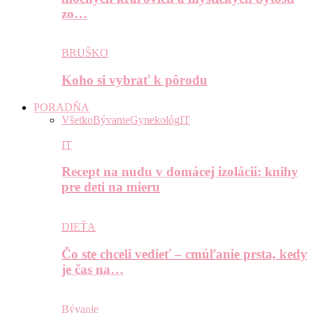
zo…
BRUŠKO
Koho si vybrať k pôrodu
PORADŇA
Všetko
Bývanie
Gynekológ
IT
IT
Recept na nudu v domácej izolácii: knihy
pre deti na mieru
DIEŤA
Čo ste chceli vedieť – cmúľanie prsta, kedy
je čas na…
Bývanie