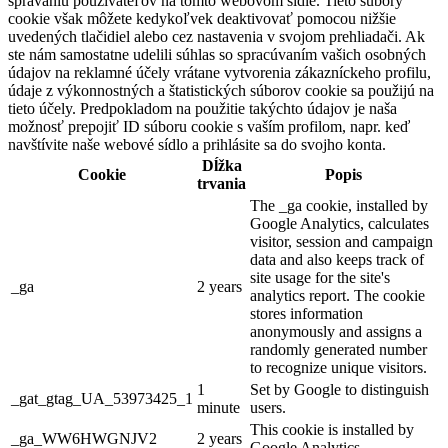
správaniu používateľov na tomto webovom sídle. Tieto súbory
cookie však môžete kedykoľvek deaktivovať pomocou nižšie
uvedených tlačidiel alebo cez nastavenia v svojom prehliadači. Ak
ste nám samostatne udelili súhlas so spracúvaním vašich osobných
údajov na reklamné účely vrátane vytvorenia zákazníckeho profilu,
údaje z výkonnostných a štatistických súborov cookie sa použijú na
tieto účely. Predpokladom na použitie takýchto údajov je naša
možnosť prepojiť ID súboru cookie s vaším profilom, napr. keď
navštívite naše webové sídlo a prihlásite sa do svojho konta.
Dĺžka
Cookie
Popis
trvania
The _ga cookie, installed by
Google Analytics, calculates
visitor, session and campaign
data and also keeps track of
site usage for the site's
_ga
2 years
analytics report. The cookie
stores information
anonymously and assigns a
randomly generated number
to recognize unique visitors.
1
Set by Google to distinguish
_gat_gtag_UA_53973425_1
minute
users.
This cookie is installed by
_ga_WW6HWGNJV2
2 years
Google Analytics.