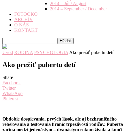
2014 – Júl / August
2014 – September / December
FOTOOKO
ARCHÍV
O NÁS
KONTAKT
Úvod
RODINA
PSYCHOLOGIA
Ako prežiť pubertu detí
Ako prežiť pubertu detí
Share
Facebook
Twitter
WhatsApp
Pinterest
Obdobie dospievania, prvých lások, ale aj bezhraničného
rebelovania a testovania hraníc trpezlivosti rodičov. Puberta
začína medzi jedenástym – dvanástym rokom života a končí