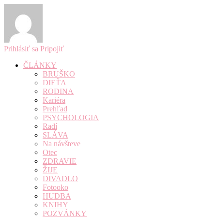
Prihlásiť sa
Pripojiť
ČLÁNKY
BRUŠKO
DIEŤA
RODINA
Kariéra
Prehľad
PSYCHOLOGIA
Radí
SLÁVA
Na návšteve
Otec
ZDRAVIE
ŽIJE
DIVADLO
Fotooko
HUDBA
KNIHY
POZVÁNKY