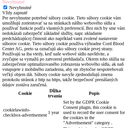
Nevyhnutné
Nevyhnutné
Vždy zapnuté
Pre nevyhnutne potrebné súbory cookie. Tieto súbory cookie vám
umožňujú zorientovať sa na stránkach nášho webového sídla a
používať funkcie podľa vlastných preferencií. Bez nich by sme vám
nedokázali zabezpečiť základné služby, napr. ukladanie
predchádzajúcej činnosti ako napríklad vami zvolené nastavenie
súborov cookie. Tieto súbory cookie používa výhradne Cord Blood
Center AG, preto sa označujú ako súbory cookie prvej strany.
Používajú sa iba vtedy, keď naše webové sídlo navštívite, a
zvyčajne sa vymažú po zatvorení prehliadača. Okrem toho slúžia na
zabezpečenie optimalizovaného zobrazenia webového sídla, ak naň
vstupujete z mobilného zariadenia, aby ste zbytočne nespotrebovali
veľký objem dát. Súbory cookie navyše zjednodušujú zmenu
protokolu stránok z http na https, takže bezpečnosť prenášaných
údajov zostáva zaručená.
Dĺžka
Cookie
Popis
trvania
Set by the GDPR Cookie
Consent plugin, this cookie is
cookielawinfo-
1 year
used to record the user consent for
checkbox-advertisement
the cookies in the
"Advertisement" category .