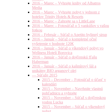
2016 – Marec – Vyhrajte knihy od Albatros
Media
2016 – Marec – Vyhrajte pobyt v jednom z
hotelov Trinity Hotels & Resorts
2016 – Marec – Zahrajte sa s LittleLane
2016 – Marec – Fotosúťaž o 5 vankúšov s vašou
fotkou
2016 – Február – Súťaž o Apetito bylinný sirup
2016 – Január – Súťaž o kompletné očné
vyšetrenie v hodnote 120€
2016 – Január – Súťaž o víkendový pobyt vo
Wellness Hoteli Borovica
2016 – Január – Súťaž o dojčenskú fľašu
Haberman
2016 – Január – Súťaž o kašmírový šál a
unikátny BIO arganový olej
— Súťaže 2015
2015 – December – Fotosúťaž o účasť v
kalendári
2015 – November – Navrhnite vlastnú
pohľadnicu a vyhrajte
2015 – November – Súťaž s dojčenskou
vodou Lucka
2015 – November – Súťaž o víkendový
pobyt