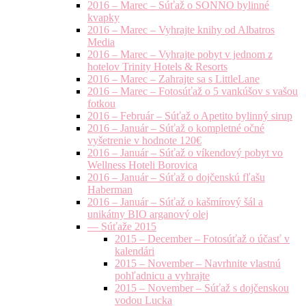
2016 – Marec – Súťaž o SONNO bylinné
kvapky
2016 – Marec – Vyhrajte knihy od Albatros
Media
2016 – Marec – Vyhrajte pobyt v jednom z
hotelov Trinity Hotels & Resorts
2016 – Marec – Zahrajte sa s LittleLane
2016 – Marec – Fotosúťaž o 5 vankúšov s vašou
fotkou
2016 – Február – Súťaž o Apetito bylinný sirup
2016 – Január – Súťaž o kompletné očné
vyšetrenie v hodnote 120€
2016 – Január – Súťaž o víkendový pobyt vo
Wellness Hoteli Borovica
2016 – Január – Súťaž o dojčenskú fľašu
Haberman
2016 – Január – Súťaž o kašmírový šál a
unikátny BIO arganový olej
— Súťaže 2015
2015 – December – Fotosúťaž o účasť v
kalendári
2015 – November – Navrhnite vlastnú
pohľadnicu a vyhrajte
2015 – November – Súťaž s dojčenskou
vodou Lucka