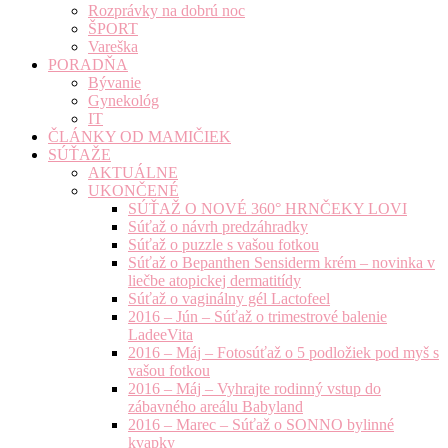
Rozprávky na dobrú noc
ŠPORT
Vareška
PORADŇA
Bývanie
Gynekológ
IT
ČLÁNKY OD MAMIČIEK
SÚŤAŽE
AKTUÁLNE
UKONČENÉ
SÚŤAŽ O NOVÉ 360° HRNČEKY LOVI
Súťaž o návrh predzáhradky
Súťaž o puzzle s vašou fotkou
Súťaž o Bepanthen Sensiderm krém – novinka v
liečbe atopickej dermatitídy
Súťaž o vaginálny gél Lactofeel
2016 – Jún – Súťaž o trimestrové balenie
LadeeVita
2016 – Máj – Fotosúťaž o 5 podložiek pod myš s
vašou fotkou
2016 – Máj – Vyhrajte rodinný vstup do
zábavného areálu Babyland
2016 – Marec – Súťaž o SONNO bylinné
kvapky