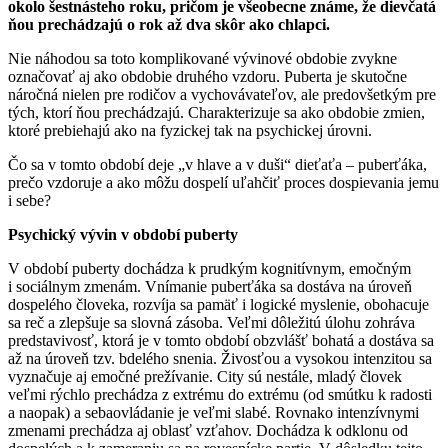
okolo šestnásteho roku, pričom je všeobecne známe, že dievčatá
ňou prechádzajú o rok až dva skôr ako chlapci.
Nie náhodou sa toto komplikované vývinové obdobie zvykne
označovať aj ako obdobie druhého vzdoru. Puberta je skutočne
náročná nielen pre rodičov a vychovávateľov, ale predovšetkým pre
tých, ktorí ňou prechádzajú. Charakterizuje sa ako obdobie zmien,
ktoré prebiehajú ako na fyzickej tak na psychickej úrovni.
Čo sa v tomto období deje „v hlave a v duši“ dieťaťa – puberťáka,
prečo vzdoruje a ako môžu dospelí uľahčiť proces dospievania jemu
i sebe?
Psychický vývin v období puberty
V období puberty dochádza k prudkým kognitívnym, emočným
i sociálnym zmenám. Vnímanie puberťáka sa dostáva na úroveň
dospelého človeka, rozvíja sa pamäť i logické myslenie, obohacuje
sa reč a zlepšuje sa slovná zásoba. Veľmi dôležitú úlohu zohráva
predstavivosť, ktorá je v tomto období obzvlášť bohatá a dostáva sa
až na úroveň tzv. bdelého snenia. Živosťou a vysokou intenzitou sa
vyznačuje aj emočné prežívanie. City sú nestále, mladý človek
veľmi rýchlo prechádza z extrému do extrému (od smútku k radosti
a naopak) a sebaovládanie je veľmi slabé. Rovnako intenzívnymi
zmenami prechádza aj oblasť vzťahov. Dochádza k odklonu od