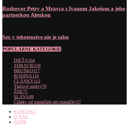
Rozhovor Petry a Mravca s Ivanom Jakešom a jeho
partnerkou Alenkou
Sex v tehotenstve nie je tabu
POPULÁRNE KATEGÓRIE
DIEŤA
164
ZDRAVIE
118
BRUŠKO
117
RODINA
116
ČLÁNKY
112
Tlačové správy
79
ŽIJE
75
SLÁVA
49
Články od mamičiek pre mamičky
37
KONTAKT
O NÁS
GDPR