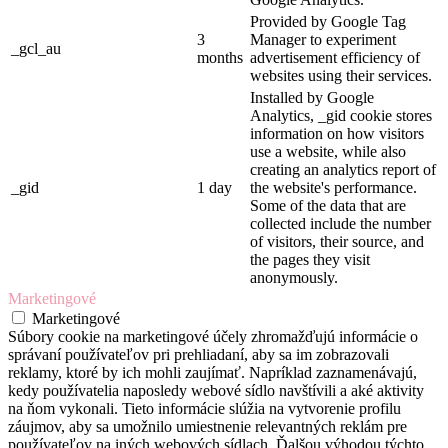
Provided by Google Tag
3
Manager to experiment
_gcl_au
months
advertisement efficiency of
websites using their services.
Installed by Google
Analytics, _gid cookie stores
information on how visitors
use a website, while also
creating an analytics report of
_gid
1 day
the website's performance.
Some of the data that are
collected include the number
of visitors, their source, and
the pages they visit
anonymously.
Marketingové
Marketingové
Súbory cookie na marketingové účely zhromažďujú informácie o
správaní používateľov pri prehliadaní, aby sa im zobrazovali
reklamy, ktoré by ich mohli zaujímať. Napríklad zaznamenávajú,
kedy používatelia naposledy webové sídlo navštívili a aké aktivity
na ňom vykonali. Tieto informácie slúžia na vytvorenie profilu
záujmov, aby sa umožnilo umiestnenie relevantných reklám pre
používateľov na iných webových sídlach. Ďalšou výhodou týchto