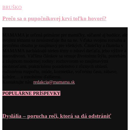
BRUŠKO
Prečo sa o pupočníkovej krvi toľko hovorí?
MAMAMA je určená primárne pre mamičky, súčasné aj budúce, ale
svojimi témami sa nesústreďuje iba na ne. Vďaka svojmu rozsahu a
pestrému obsahu je zaujímavý pre všetkých. Čitateľky a čitatelia v
MAMAMA nachádzajú nielen témy o zdraví dieťaťa, jeho výžive a
starostlivosti. Väčšina článkov sa venuje životnému štýlu, potrebám
a záujmom modernej rodiny: rozhovorom so zaujímavými
osobnosťami, praktickému poradenstvo z rôznych oblastí,
rodinnému rozpočtu, móde, kozmetike, voľnému času, zábave,
kultúre… a mnohému ďalšiemu.
Kontaktujte nás:
redakcia@mamama.sk
POPULÁRNE PRÍSPEVKY
Dyslália – porucha reči, ktorá sa dá odstrániť