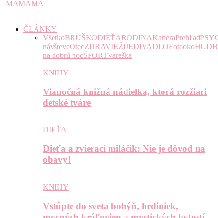
MAMAMA
ČLÁNKY
Všetko
BRUŠKO
DIEŤA
RODINA
Kariéra
Prehľad
PSY
návšteve
Otec
ZDRAVIE
ŽIJE
DIVADLO
Fotooko
HUDB
na dobrú noc
ŠPORT
Vareška
KNIHY
Vianočná knižná nádielka, ktorá rozžiari
detské tváre
DIEŤA
Dieťa a zvierací miláčik: Nie je dôvod na
obavy!
KNIHY
Vstúpte do sveta bohýň, hrdiniek,
mocných kráľovien a mystických bytostí