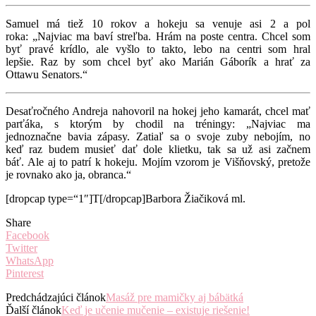
Samuel má tiež 10 rokov a hokeju sa venuje asi 2 a pol
roka: „Najviac ma baví streľba. Hrám na poste centra. Chcel som
byť pravé krídlo, ale vyšlo to takto, lebo na centri som hral
lepšie. Raz by som chcel byť ako Marián Gáborík a hrať za
Ottawu Senators.“
Desaťročného Andreja nahovoril na hokej jeho kamarát, chcel mať
parťáka, s ktorým by chodil na tréningy: „Najviac ma
jednoznačne bavia zápasy. Zatiaľ sa o svoje zuby nebojím, no
keď raz budem musieť dať dole klietku, tak sa už asi začnem
báť. Ale aj to patrí k hokeju. Mojím vzorom je Višňovský, pretože
je rovnako ako ja, obranca.“
[dropcap type=“1″]T[/dropcap]Barbora Žiačiková ml.
Share
Facebook
Twitter
WhatsApp
Pinterest
Predchádzajúci článok
Masáž pre mamičky aj bábätká
Ďalší článok
Keď je učenie mučenie – existuje riešenie!