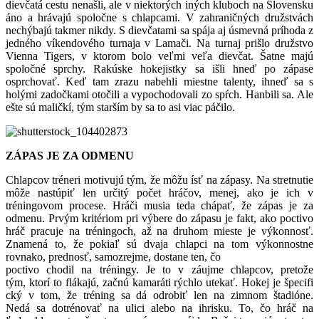
dievčatá cestu nenašli, ale v niektorých iných kluboch na Slovensku
áno a hrávajú spoločne s chlapcami. V zahraničných družstvách
nechýbajú takmer nikdy. S dievčatami sa spája aj úsmevná príhoda z
jedného víkendového turnaja v Lamači. Na turnaj prišlo družstvo
Vienna Tigers, v ktorom bolo veľmi veľa dievčat. Šatne majú
spoločné sprchy. Rakúske hokejistky sa išli hneď po zápase
osprchovať. Keď tam zrazu nabehli miestne talenty, ihneď sa s
holými zadočkami otočili a vypochodovali zo spŕch. Hanbili sa. Ale
ešte sú maličkí, tým starším by sa to asi viac páčilo.
ZÁPAS JE ZA ODMENU
Chlapcov tréneri motivujú tým, že môžu ísť na zápasy. Na stretnutie
môže nastúpiť len určitý počet hráčov, menej, ako je ich v
tréningovom procese. Hráči musia teda chápať, že zápas je za
odmenu. Prvým kritériom pri výbere do zápasu je fakt, ako poctivo
hráč pracuje na tréningoch, až na druhom mieste je výkonnosť.
Znamená to, že pokiaľ sú dvaja chlapci na tom výkonnostne
rovnako, prednosť, samozrejme, dostane ten, čo
poctivo chodil na tréningy. Je to v záujme chlapcov, pretože
tým, ktorí to flákajú, začnú kamaráti rýchlo utekať. Hokej je špecifi
cký v tom, že tréning sa dá odrobiť len na zimnom štadióne.
Nedá sa dotrénovať na ulici alebo na ihrisku. To, čo hráč na