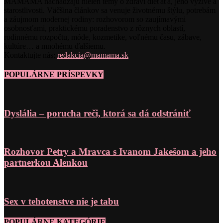
MAMAMA nachádzajú nielen témy o zdraví dieťaťa, jeho výžive a
starostlivosti. Väčšina článkov sa venuje životnému štýlu, potrebám
a záujmom modernej rodiny: rozhovorom so zaujímavými
osobnosťami, praktickému poradenstvo z rôznych oblastí,
rodinnému rozpočtu, móde, kozmetike, voľnému času, zábave,
kultúre… a mnohému ďalšiemu.
Kontaktujte nás:
redakcia@mamama.sk
POPULÁRNE PRÍSPEVKY
Dyslália – porucha reči, ktorá sa dá odstrániť
Rozhovor Petry a Mravca s Ivanom Jakešom a jeho
partnerkou Alenkou
Sex v tehotenstve nie je tabu
POPULÁRNE KATEGÓRIE