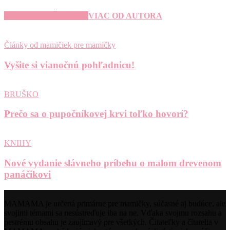
SÚVISIACE ČLÁNKY
VIAC OD AUTORA
Články od mamičiek pre mamičky
Vyšite si vianočnú pohľadnicu!
BRUŠKO
Prečo sa o pupočníkovej krvi toľko hovorí?
KNIHY
Nové vydanie slávneho príbehu o malom drevenom
panáčikovi
MAMAMA je určená primárne pre mamičky, súčasné aj budúce, ale
svojimi témami sa nesústreďuje iba na ne. Vďaka svojmu rozsahu a
pestrému obsahu je zaujímavý pre všetkých. Čitateľky a čitatelia v