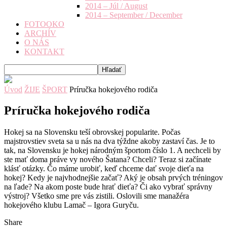
2014 – Júl / August
2014 – September / December
FOTOOKO
ARCHÍV
O NÁS
KONTAKT
Úvod
ŽIJE
ŠPORT
Príručka hokejového rodiča
Príručka hokejového rodiča
Hokej sa na Slovensku teší obrovskej popularite. Počas
majstrovstiev sveta sa u nás na dva týždne akoby zastaví čas. Je to
tak, na Slovensku je hokej národným športom číslo 1. A nechceli by
ste mať doma práve vy nového Šatana? Chceli? Teraz si začínate
klásť otázky. Čo máme urobiť, keď chceme dať svoje dieťa na
hokej? Kedy je najvhodnejšie začať? Aký je obsah prvých tréningov
na ľade? Na akom poste bude hrať dieťa? Či ako vybrať správny
výstroj? Všetko sme pre vás zistili. Oslovili sme manažéra
hokejového klubu Lamač – Igora Guryču.
Share