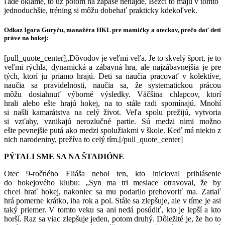
ľade oklame, to už potom na zápase nenájde. Bežci to majú v tomto
jednoduchšie, tréning si môžu dobehať prakticky kdekoľvek.
Odkaz Igora Guryču, manažéra HKL pre mamičky a oteckov, prečo dať deti
práve na hokej:
[pull_quote_center]„Dôvodov je veľmi veľa. Je to skvelý šport, je to
veľmi rýchla, dynamická a zábavná hra, ale najzábavnejšia je pre
tých, ktorí ju priamo hrajú. Deti sa naučia pracovať v kolektíve,
naučia sa pravidelnosti, naučia sa, že systematickou prácou
môžu dosiahnuť výborné výsledky. Väčšina chlapcov, ktorí
hrali alebo ešte hrajú hokej, na to stále radi spomínajú. Mnohí
si našli kamarátstva na celý život. Veľa spolu prežijú, vytvoria
si vzťahy, vznikajú nerozlučné partie. Sú medzi nimi možno
ešte pevnejšie putá ako medzi spolužiakmi v škole. Keď má niekto z
nich narodeniny, prežíva to celý tím.[/pull_quote_center]
PÝTALI SME SA NA ŠTADIÓNE
Otec 9-ročného Eliáša nebol ten, kto inicioval prihlásenie
do hokejového klubu: „Syn ma tri mesiace otravoval, že by
chcel hrať hokej, nakoniec sa mu podarilo prehovoriť ma. Zatiaľ
hrá pomerne krátko, iba rok a pol. Stále sa zlepšuje, ale v tíme je asi
taký priemer. V tomto veku sa ani nedá posúdiť, kto je lepší a kto
horší. Raz sa viac zlepšuje jeden, potom druhý. Dôležité je, že ho to