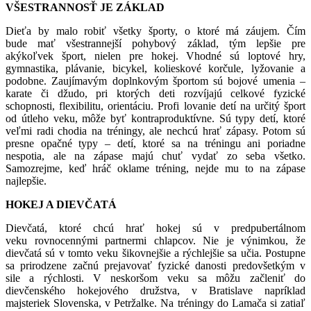
VŠESTRANNOSŤ JE ZÁKLAD
Dieťa by malo robiť všetky športy, o ktoré má záujem. Čím
bude mať všestrannejší pohybový základ, tým lepšie pre
akýkoľvek šport, nielen pre hokej. Vhodné sú loptové hry,
gymnastika, plávanie, bicykel, kolieskové korčule, lyžovanie a
podobne. Zaujímavým doplnkovým športom sú bojové umenia –
karate či džudo, pri ktorých deti rozvíjajú celkové fyzické
schopnosti, flexibilitu, orientáciu. Profi lovanie detí na určitý šport
od útleho veku, môže byť kontraproduktívne. Sú typy detí, ktoré
veľmi radi chodia na tréningy, ale nechcú hrať zápasy. Potom sú
presne opačné typy – detí, ktoré sa na tréningu ani poriadne
nespotia, ale na zápase majú chuť vydať zo seba všetko.
Samozrejme, keď hráč oklame tréning, nejde mu to na zápase
najlepšie.
HOKEJ A DIEVČATÁ
Dievčatá, ktoré chcú hrať hokej sú v predpubertálnom
veku rovnocennými partnermi chlapcov. Nie je výnimkou, že
dievčatá sú v tomto veku šikovnejšie a rýchlejšie sa učia. Postupne
sa prirodzene začnú prejavovať fyzické danosti predovšetkým v
sile a rýchlosti. V neskoršom veku sa môžu začleniť do
dievčenského hokejového družstva, v Bratislave napríklad
majsteriek Slovenska, v Petržalke. Na tréningy do Lamača si zatiaľ