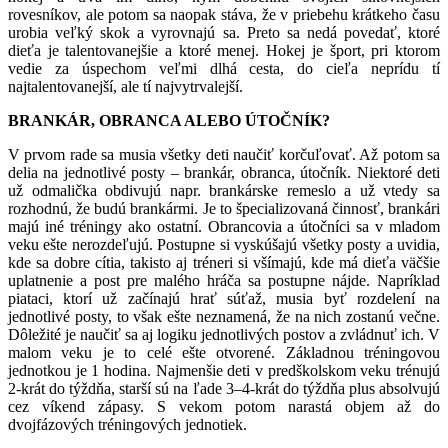
rovesníkov, ale potom sa naopak stáva, že v priebehu krátkeho času
urobia veľký skok a vyrovnajú sa. Preto sa nedá povedať, ktoré
dieťa je talentovanejšie a ktoré menej. Hokej je šport, pri ktorom
vedie za úspechom veľmi dlhá cesta, do cieľa neprídu tí
najtalentovanejší, ale tí najvytrvalejší.
BRANKÁR, OBRANCA ALEBO ÚTOČNÍK?
V prvom rade sa musia všetky deti naučiť korčuľovať. Až potom sa
delia na jednotlivé posty – brankár, obranca, útočník. Niektoré deti
už odmalička obdivujú napr. brankárske remeslo a už vtedy sa
rozhodnú, že budú brankármi. Je to špecializovaná činnosť, brankári
majú iné tréningy ako ostatní. Obrancovia a útočníci sa v mladom
veku ešte nerozdeľujú. Postupne si vyskúšajú všetky posty a uvidia,
kde sa dobre cítia, takisto aj tréneri si všímajú, kde má dieťa väčšie
uplatnenie a post pre malého hráča sa postupne nájde. Napríklad
piataci, ktorí už začínajú hrať súťaž, musia byť rozdelení na
jednotlivé posty, to však ešte neznamená, že na nich zostanú večne.
Dôležité je naučiť sa aj logiku jednotlivých postov a zvládnuť ich. V
malom veku je to celé ešte otvorené. Základnou tréningovou
jednotkou je 1 hodina. Najmenšie deti v predškolskom veku trénujú
2-krát do týždňa, starší sú na ľade 3–4-krát do týždňa plus absolvujú
cez víkend zápasy. S vekom potom narastá objem až do
dvojfázových tréningových jednotiek.