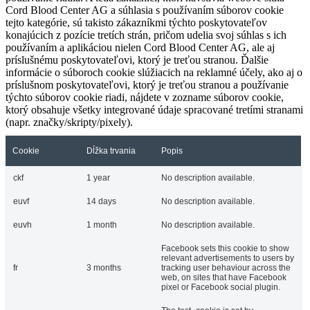
Cord Blood Center AG a súhlasia s používaním súborov cookie
tejto kategórie, sú takisto zákazníkmi týchto poskytovateľov
konajúcich z pozície tretích strán, pričom udelia svoj súhlas s ich
používaním a aplikáciou nielen Cord Blood Center AG, ale aj
príslušnému poskytovateľovi, ktorý je treťou stranou. Ďalšie
informácie o súboroch cookie slúžiacich na reklamné účely, ako aj o
príslušnom poskytovateľovi, ktorý je treťou stranou a používanie
týchto súborov cookie riadi, nájdete v zozname súborov cookie,
ktorý obsahuje všetky integrované údaje spracované tretími stranami
(napr. značky/skripty/pixely).
Cookie
Dĺžka trvania
Popis
ckf
1 year
No description available.
euvf
14 days
No description available.
euvh
1 month
No description available.
Facebook sets this cookie to show
relevant advertisements to users by
fr
3 months
tracking user behaviour across the
web, on sites that have Facebook
pixel or Facebook social plugin.