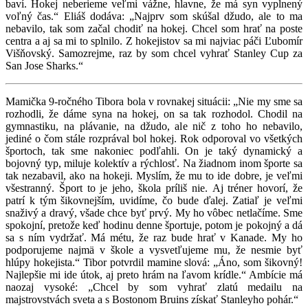
baví. Hokej neberieme veľmi vážne, hlavne, že má syn vyplnený
voľný čas.“ Eliáš dodáva: „Najprv som skúšal džudo, ale to ma
nebavilo, tak som začal chodiť na hokej. Chcel som hrať na poste
centra a aj sa mi to splnilo. Z hokejistov sa mi najviac páči Ľubomír
Višňovský. Samozrejme, raz by som chcel vyhrať Stanley Cup za
San Jose Sharks.“
Mamička 9-ročného Tibora bola v rovnakej situácii: „Nie my sme sa
rozhodli, že dáme syna na hokej, on sa tak rozhodol. Chodil na
gymnastiku, na plávanie, na džudo, ale nič z toho ho nebavilo,
jediné o čom stále rozprával bol hokej. Rok odporoval vo všetkých
športoch, tak sme nakoniec podľahli. On je taký dynamický a
bojovný typ, miluje kolektív a rýchlosť. Na žiadnom inom športe sa
tak nezabavil, ako na hokeji. Myslím, že mu to ide dobre, je veľmi
všestranný. Šport to je jeho, škola príliš nie. Aj tréner hovorí, že
patrí k tým šikovnejším, uvidíme, čo bude ďalej. Zatiaľ je veľmi
snaživý a dravý, všade chce byť prvý. My ho vôbec netlačíme. Sme
spokojní, pretože keď hodinu denne športuje, potom je pokojný a dá
sa s ním vydržať. Má métu, že raz bude hrať v Kanade. My ho
podporujeme najmä v škole a vysvetľujeme mu, že nesmie byť
hlúpy hokejista.“ Tibor potvrdil mamine slová: „Áno, som šikovný!
Najlepšie mi ide útok, aj preto hrám na ľavom krídle.“ Ambície má
naozaj vysoké: „Chcel by som vyhrať zlatú medailu na
majstrovstvách sveta a s Bostonom Bruins získať Stanleyho pohár.“