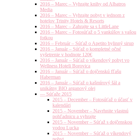
2016 – Marec – Vyhrajte knihy od Albatros
Media
2016 – Marec – Vyhrajte pobyt v jednom z
hotelov Trinity Hotels & Resorts
2016 – Marec – Zahrajte sa s LittleLane
2016 – Marec – Fotosúťaž o 5 vankúšov s vašou
fotkou
2016 – Február – Súťaž o Apetito bylinný sirup
2016 – Január – Súťaž o kompletné očné
vyšetrenie v hodnote 120€
2016 – Január – Súťaž o víkendový pobyt vo
Wellness Hoteli Borovica
2016 – Január – Súťaž o dojčenskú fľašu
Haberman
2016 – Január – Súťaž o kašmírový šál a
unikátny BIO arganový olej
— Súťaže 2015
2015 – December – Fotosúťaž o účasť v
kalendári
2015 – November – Navrhnite vlastnú
pohľadnicu a vyhrajte
2015 – November – Súťaž s dojčenskou
vodou Lucka
2015 – November – Súťaž o víkendový
pobyt