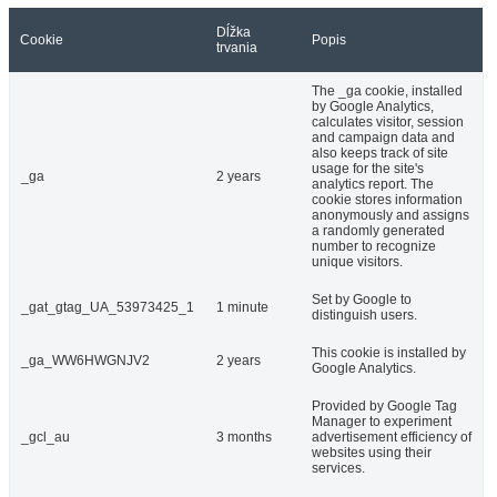
Dĺžka
Cookie
Popis
trvania
The _ga cookie, installed
by Google Analytics,
calculates visitor, session
and campaign data and
also keeps track of site
usage for the site's
_ga
2 years
analytics report. The
cookie stores information
anonymously and assigns
a randomly generated
number to recognize
unique visitors.
Set by Google to
_gat_gtag_UA_53973425_1
1 minute
distinguish users.
This cookie is installed by
_ga_WW6HWGNJV2
2 years
Google Analytics.
Provided by Google Tag
Manager to experiment
_gcl_au
3 months
advertisement efficiency of
websites using their
services.