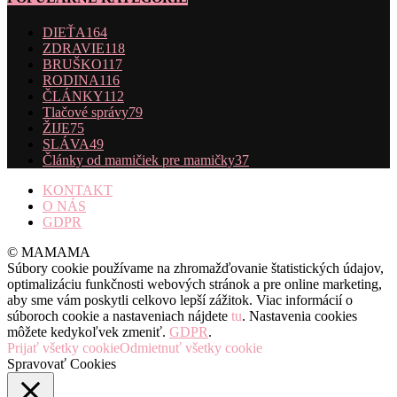
DIEŤA
164
ZDRAVIE
118
BRUŠKO
117
RODINA
116
ČLÁNKY
112
Tlačové správy
79
ŽIJE
75
SLÁVA
49
Články od mamičiek pre mamičky
37
KONTAKT
O NÁS
GDPR
© MAMAMA
Súbory cookie používame na zhromažďovanie štatistických údajov,
optimalizáciu funkčnosti webových stránok a pre online marketing,
aby sme vám poskytli celkovo lepší zážitok. Viac informácií o
súboroch cookie a nastaveniach nájdete
tu
. Nastavenia cookies
môžete kedykoľvek zmeniť.
GDPR
.
Prijať všetky cookie
Odmietnuť všetky cookie
Spravovať Cookies