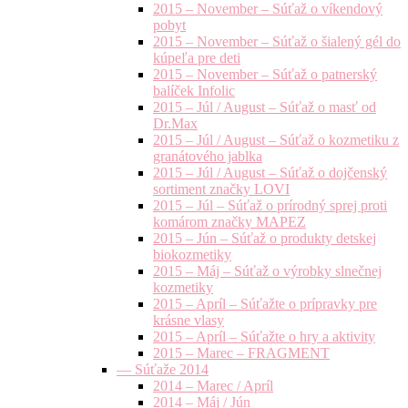
2015 – November – Súťaž o víkendový
pobyt
2015 – November – Súťaž o šialený gél do
kúpeľa pre deti
2015 – November – Súťaž o patnerský
balíček Infolic
2015 – Júl / August – Súťaž o masť od
Dr.Max
2015 – Júl / August – Súťaž o kozmetiku z
granátového jablka
2015 – Júl / August – Súťaž o dojčenský
sortiment značky LOVI
2015 – Júl – Súťaž o prírodný sprej proti
komárom značky MAPEZ
2015 – Jún – Súťaž o produkty detskej
biokozmetiky
2015 – Máj – Súťaž o výrobky slnečnej
kozmetiky
2015 – Apríl – Súťažte o prípravky pre
krásne vlasy
2015 – Apríl – Súťažte o hry a aktivity
2015 – Marec – FRAGMENT
— Súťaže 2014
2014 – Marec / Apríl
2014 – Máj / Jún