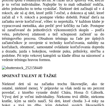
procesu spolu s ostatnými deťmi. Je ťažké určiť správny vek, keďže
je to veľmi individuálne. Najlepšie by to mali odhadnúť rodičia,
alebo jednoducho to treba vyskúšať. Niektoré deti začínajú už v 4
rokoch, ale sú aj deti, ktoré prišli 7-ročné, a dokonca aj také, ktoré
začali až v 9. rokoch a postupne všetko dobehli. Pokiaľ dieťa na
začiatku nevie korčuľovať, vôbec to neprekáža. V každom klube je
vypracovaná metodika, ako prežiť prvé krôčiky na ľade. Postupne
sú zaraďované do jednotlivých výkonnostných skupín – podľa
veku, pohybovej zdatnosti a tiež schopnosti začleniť sa do
tréningového procesu. Obsahom tréningu na ľade pre úplných
začiatočníkov je osvojenie si techniky korčuľovania, stability na
korčuliach, obratnosť, samostatné ovládanie korčuľovania dopredu
a dozadu, jazda s hokejkou, vedenie puku, prihrávky, streľba a
podobne. Pri tejto vekovej kategórii sa kladie dôraz na názornosť a
vedenie tréningu hravou formou.
SPOZNAŤ TALENT JE ŤAŽKÉ
Niektoré deti sú na začiatku trochu šikovnejšie, ako tie
ostatné, niektoré menej. V prípravke sa však nedá na sto percent
povedať, z ktorého vyrastie druhý Chára, Hossa či Gáborík.
Vývoj detí je veľmi individuálny. Niekomu trvá dlhšie, niekomu
kratšie, kým sa niečo naučí. Sú deti, ktoré chodia 3–4 roky na
hokej a trvá im dlho, kým dobehnú svojich šikovnejších