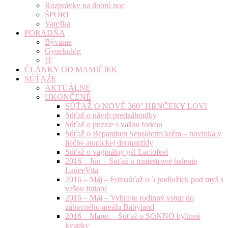
Rozprávky na dobrú noc
ŠPORT
Vareška
PORADŇA
Bývanie
Gynekológ
IT
ČLÁNKY OD MAMIČIEK
SÚŤAŽE
AKTUÁLNE
UKONČENÉ
SÚŤAŽ O NOVÉ 360° HRNČEKY LOVI
Súťaž o návrh predzáhradky
Súťaž o puzzle s vašou fotkou
Súťaž o Bepanthen Sensiderm krém – novinka v
liečbe atopickej dermatitídy
Súťaž o vaginálny gél Lactofeel
2016 – Jún – Súťaž o trimestrové balenie
LadeeVita
2016 – Máj – Fotosúťaž o 5 podložiek pod myš s
vašou fotkou
2016 – Máj – Vyhrajte rodinný vstup do
zábavného areálu Babyland
2016 – Marec – Súťaž o SONNO bylinné
kvapky