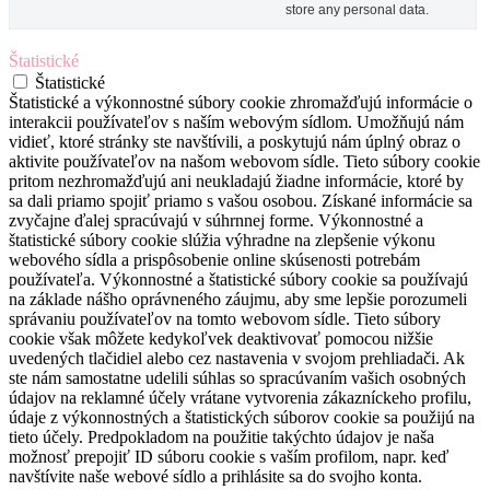
store any personal data.
Štatistické
Štatistické
Štatistické a výkonnostné súbory cookie zhromažďujú informácie o
interakcii používateľov s naším webovým sídlom. Umožňujú nám
vidieť, ktoré stránky ste navštívili, a poskytujú nám úplný obraz o
aktivite používateľov na našom webovom sídle. Tieto súbory cookie
pritom nezhromažďujú ani neukladajú žiadne informácie, ktoré by
sa dali priamo spojiť priamo s vašou osobou. Získané informácie sa
zvyčajne ďalej spracúvajú v súhrnnej forme. Výkonnostné a
štatistické súbory cookie slúžia výhradne na zlepšenie výkonu
webového sídla a prispôsobenie online skúsenosti potrebám
používateľa. Výkonnostné a štatistické súbory cookie sa používajú
na základe nášho oprávneného záujmu, aby sme lepšie porozumeli
správaniu používateľov na tomto webovom sídle. Tieto súbory
cookie však môžete kedykoľvek deaktivovať pomocou nižšie
uvedených tlačidiel alebo cez nastavenia v svojom prehliadači. Ak
ste nám samostatne udelili súhlas so spracúvaním vašich osobných
údajov na reklamné účely vrátane vytvorenia zákazníckeho profilu,
údaje z výkonnostných a štatistických súborov cookie sa použijú na
tieto účely. Predpokladom na použitie takýchto údajov je naša
možnosť prepojiť ID súboru cookie s vaším profilom, napr. keď
navštívite naše webové sídlo a prihlásite sa do svojho konta.