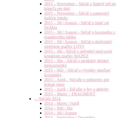
2015 – November – Súťaž o šialený gél do
kúpeľa pre deti
2015 – November – Súťaž o patnerský
balíček Infolic
2015 – Júl / August – Súťaž o masť od
Dr.Max
2015 – Júl / August – Súťaž o kozmetiku z
granátového jablka
2015 – Júl / August – Súťaž o dojčenský
sortiment značky LOVI
2015 – Júl – Súťaž o prírodný sprej proti
komárom značky MAPEZ
2015 – Jún – Súťaž o produkty detskej
biokozmetiky
2015 – Máj – Súťaž o výrobky slnečnej
kozmetiky
2015 – Apríl – Súťažte o prípravky pre
krásne vlasy
2015 – Apríl – Súťažte o hry a aktivity
2015 – Marec – FRAGMENT
— Súťaže 2014
2014 – Marec / Apríl
2014 – Máj / Jún
2014 – Júl / August
2014 – September / December