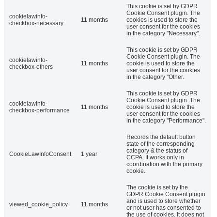
This cookie is set by GDPR
Cookie Consent plugin. The
cookielawinfo-
11 months
cookies is used to store the
checkbox-necessary
user consent for the cookies
in the category "Necessary".
This cookie is set by GDPR
Cookie Consent plugin. The
cookielawinfo-
11 months
cookie is used to store the
checkbox-others
user consent for the cookies
in the category "Other.
This cookie is set by GDPR
Cookie Consent plugin. The
cookielawinfo-
11 months
cookie is used to store the
checkbox-performance
user consent for the cookies
in the category "Performance".
Records the default button
state of the corresponding
category & the status of
CookieLawInfoConsent
1 year
CCPA. It works only in
coordination with the primary
cookie.
The cookie is set by the
GDPR Cookie Consent plugin
and is used to store whether
viewed_cookie_policy
11 months
or not user has consented to
the use of cookies. It does not