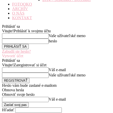
FOTOOKO
ARCHÍV
O NÁS
KONTAKT
Prihlásiť sa
Vitajte!
Prihlásiť k svojmu účtu
Vaše užívateľské meno
heslo
Zabudli ste heslo?
Vytvoriť účet
Prihlásiť sa
Vitajte!
Zaregistrovať si účet
Váš e-mail
Vaše užívateľské meno
Heslo vám bude zaslané e-mailom
Obnova hesla
Obnoviť svoje heslo
Váš e-mail
Hľadať