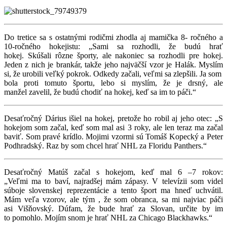
Do tretice sa s ostatnými rodičmi zhodla aj mamička 8- ročného a
10-ročného hokejistu: „Sami sa rozhodli, že budú hrať
hokej. Skúšali rôzne športy, ale nakoniec sa rozhodli pre hokej.
Jeden z nich je brankár, takže jeho najväčší vzor je Halák. Myslím
si, že urobili veľký pokrok. Odkedy začali, veľmi sa zlepšili. Ja som
bola proti tomuto športu, lebo si myslím, že je drsný, ale
manžel zavelil, že budú chodiť na hokej, keď sa im to páči.“
Desaťročný Dárius išiel na hokej, pretože ho robil aj jeho otec: „S
hokejom som začal, keď som mal asi 3 roky, ale len teraz ma začal
baviť. Som pravé krídlo. Mojimi vzormi sú Tomáš Kopecký a Peter
Podhradský. Raz by som chcel hrať NHL za Floridu Panthers.“
Desaťročný Matúš začal s hokejom, keď mal 6 –7 rokov:
„Veľmi ma to baví, najradšej mám zápasy. V televízii som videl
súboje slovenskej reprezentácie a tento šport ma hneď uchvátil.
Mám veľa vzorov, ale tým , že som obranca, sa mi najviac páči
asi Višňovský. Dúfam, že bude hrať za Slovan, určite by im
to pomohlo. Mojím snom je hrať NHL za Chicago Blackhawks.“