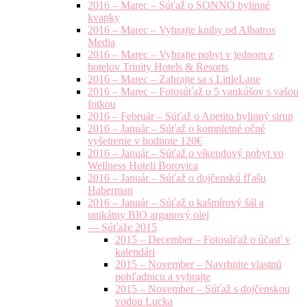
2016 – Marec – Súťaž o SONNO bylinné
kvapky
2016 – Marec – Vyhrajte knihy od Albatros
Media
2016 – Marec – Vyhrajte pobyt v jednom z
hotelov Trinity Hotels & Resorts
2016 – Marec – Zahrajte sa s LittleLane
2016 – Marec – Fotosúťaž o 5 vankúšov s vašou
fotkou
2016 – Február – Súťaž o Apetito bylinný sirup
2016 – Január – Súťaž o kompletné očné
vyšetrenie v hodnote 120€
2016 – Január – Súťaž o víkendový pobyt vo
Wellness Hoteli Borovica
2016 – Január – Súťaž o dojčenskú fľašu
Haberman
2016 – Január – Súťaž o kašmírový šál a
unikátny BIO arganový olej
— Súťaže 2015
2015 – December – Fotosúťaž o účasť v
kalendári
2015 – November – Navrhnite vlastnú
pohľadnicu a vyhrajte
2015 – November – Súťaž s dojčenskou
vodou Lucka