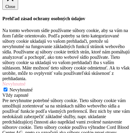
Close
Prehľad zásad ochrany osobných údajov
Na tomto webovom sídle používame súbory cookie, aby sa vám na
ňom ľahšie orientovalo. Podľa potreby sa tieto kategorizované
súbory cookie ukladajú vo vašom prehliadači, pretože sú
nevyhnutné na fungovanie základných funkcií stránok webového
sídla. Používame aj súbory cookie tretích strán, ktoré nám pomáhajú
analyzovať a pochopiť, ako toto webové sídlo používate. Tieto
súbory cookie sa ukladajú vo vašom prehliadači iba s vaším
súhlasom. Máte možnosť tieto súbory cookie odmietnuť. Ak to však
urobíte, môže to ovplyvniť vašu používateľskú skúsenosť z
prehliadania.
Nevyhnutné
Nevyhnutné
Vždy zapnuté
Pre nevyhnutne potrebné súbory cookie. Tieto súbory cookie vám
umožňujú zorientovať sa na stránkach nášho webového sídla a
používať funkcie podľa vlastných preferencií. Bez nich by sme vám
nedokázali zabezpečiť základné služby, napr. ukladanie
predchádzajúcej činnosti ako napríklad vami zvolené nastavenie
súborov cookie. Tieto súbory cookie používa výhradne Cord Blood
Center AG, preto sa označujú ako súbory cookie prvej strany.