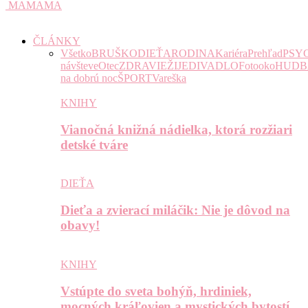
MAMAMA
ČLÁNKY
Všetko
BRUŠKO
DIEŤA
RODINA
Kariéra
Prehľad
PSY
návšteve
Otec
ZDRAVIE
ŽIJE
DIVADLO
Fotooko
HUDB
na dobrú noc
ŠPORT
Vareška
KNIHY
Vianočná knižná nádielka, ktorá rozžiari
detské tváre
DIEŤA
Dieťa a zvierací miláčik: Nie je dôvod na
obavy!
KNIHY
Vstúpte do sveta bohýň, hrdiniek,
mocných kráľovien a mystických bytostí