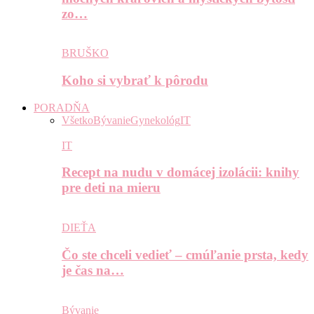
zo…
BRUŠKO
Koho si vybrať k pôrodu
PORADŇA
Všetko
Bývanie
Gynekológ
IT
IT
Recept na nudu v domácej izolácii: knihy
pre deti na mieru
DIEŤA
Čo ste chceli vedieť – cmúľanie prsta, kedy
je čas na…
Bývanie