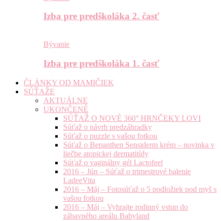
Izba pre predškoláka 2. časť
Bývanie
Izba pre predškoláka 1. časť
ČLÁNKY OD MAMIČIEK
SÚŤAŽE
AKTUÁLNE
UKONČENÉ
SÚŤAŽ O NOVÉ 360° HRNČEKY LOVI
Súťaž o návrh predzáhradky
Súťaž o puzzle s vašou fotkou
Súťaž o Bepanthen Sensiderm krém – novinka v
liečbe atopickej dermatitídy
Súťaž o vaginálny gél Lactofeel
2016 – Jún – Súťaž o trimestrové balenie
LadeeVita
2016 – Máj – Fotosúťaž o 5 podložiek pod myš s
vašou fotkou
2016 – Máj – Vyhrajte rodinný vstup do
zábavného areálu Babyland