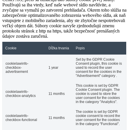
Používajú sa iba vtedy, keď naše webové sídlo navštívite, a
zvyčajne sa vymažú po zatvorení prehliadača. Okrem toho slúžia na
zabezpečenie optimalizovaného zobrazenia webového sídla, ak naň
vstupujete z mobilného zariadenia, aby ste zbytočne nespotrebovali
veľký objem dát. Súbory cookie navyše zjednodušujú zmenu
protokolu stránok z http na https, takže bezpečnosť prenášaných
údajov zostáva zaručená.
Cookie
Dĺžka trvania
Popis
Set by the GDPR Cookie
cookielawinfo-
Consent plugin, this cookie is
checkbox-
1 year
used to record the user
advertisement
consent for the cookies in the
"Advertisement" category .
This cookie is set by GDPR
Cookie Consent plugin. The
cookielawinfo-
11 months
cookie is used to store the
checkbox-analytics
user consent for the cookies
in the category "Analytics".
The cookie is set by GDPR
cookielawinfo-
cookie consent to record the
11 months
checkbox-functional
user consent for the cookies
in the category "Functional".