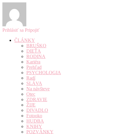
Prihlásiť sa
Pripojiť
ČLÁNKY
BRUŠKO
DIEŤA
RODINA
Kariéra
Prehľad
PSYCHOLOGIA
Radí
SLÁVA
Na návšteve
Otec
ZDRAVIE
ŽIJE
DIVADLO
Fotooko
HUDBA
KNIHY
POZVÁNKY