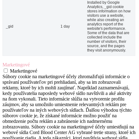
Installed by Google
Analytics, _gid cookie
stores information on how
visitors use a website,
while also creating an
analytics report of the
_gid
1 day
website's performance.
Some of the data that are
collected include the
number of visitors, their
source, and the pages
they visit anonymously.
Marketingové
Marketingové
Súbory cookie na marketingové účely zhromažďujú informácie o
správaní používateľov pri prehliadaní, aby sa im zobrazovali
reklamy, ktoré by ich mohli zaujímať. Napríklad zaznamenávajú,
kedy používatelia naposledy webové sídlo navštívili a aké aktivity
na ňom vykonali. Tieto informácie slúžia na vytvorenie profilu
záujmov, aby sa umožnilo umiestnenie relevantných reklám pre
používateľov na iných webových sídlach. Ďalšou výhodou týchto
súborov cookie je, že získané informácie možno použiť na
obmedzenie počtu reklám a zabránenie ich nadmernému
zobrazovaniu. Súbory cookie na marketingové účely umiestňujú na
webové sídla Cord Blood Center AG vybrané tretie strany, ktoré ich
používanie riadia. A teda zákazníci, ktorí navštívia webové sídla