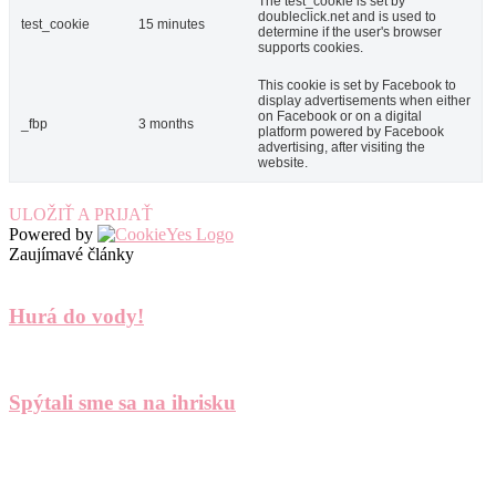
The test_cookie is set by
doubleclick.net and is used to
test_cookie
15 minutes
determine if the user's browser
supports cookies.
This cookie is set by Facebook to
display advertisements when either
on Facebook or on a digital
_fbp
3 months
platform powered by Facebook
advertising, after visiting the
website.
ULOŽIŤ A PRIJAŤ
Powered by
Zaujímavé články
Hurá do vody!
Spýtali sme sa na ihrisku