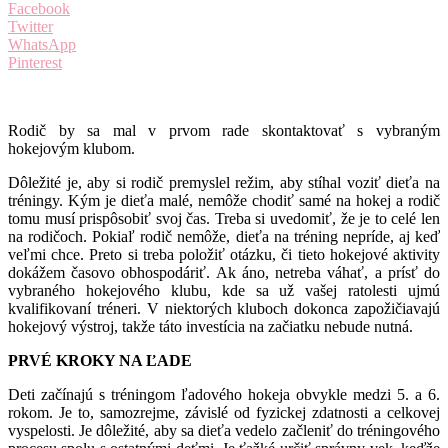
Facebook
Twitter
WhatsApp
Pinterest
Rodič by sa mal v prvom rade skontaktovať s vybraným
hokejovým klubom.
Dôležité je, aby si rodič premyslel režim, aby stíhal voziť dieťa na
tréningy. Kým je dieťa malé, nemôže chodiť samé na hokej a rodič
tomu musí prispôsobiť svoj čas. Treba si uvedomiť, že je to celé len
na rodičoch. Pokiaľ rodič nemôže, dieťa na tréning nepríde, aj keď
veľmi chce. Preto si treba položiť otázku, či tieto hokejové aktivity
dokážem časovo obhospodáriť. Ak áno, netreba váhať, a prísť do
vybraného hokejového klubu, kde sa už vašej ratolesti ujmú
kvalifikovaní tréneri. V niektorých kluboch dokonca zapožičiavajú
hokejový výstroj, takže táto investícia na začiatku nebude nutná.
PRVÉ KROKY NA ĽADE
Deti začínajú s tréningom ľadového hokeja obvykle medzi 5. a 6.
rokom. Je to, samozrejme, závislé od fyzickej zdatnosti a celkovej
vyspelosti. Je dôležité, aby sa dieťa vedelo začleniť do tréningového