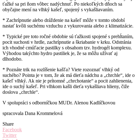
ťažké sa pri ňom vôbec nadýchnuť. Po niekoľkých dňoch sa
obyčajne mení na vlhký kašeľ, spojený s vykašliavaním.
* Zachrípnutie alebo dráždenie na kašeľ môže v tomto období
nastať kvôli suchému vzduchu z vykurovania alebo z klimatizácie.
* Typické pre toto ročné obdobie sú ťažkosti spojené s prehĺtaním,
pocit suchosti v hrdle, zachrípnutie a škriabanie v krku. Odstránia
ich vhodné cmúľacie pastilky s obsahom tzv. hydrogél komplexu.
Výhodou takýchto hydro pastiliek je, že sa môžu užívať aj
dlhodobo.
* Poznáte trik na rozlíšenie kašľa? Viete rozoznať vlhký od
suchého? Pointa je v tom, že ak má dieťa nádchu a „chrchle“, ide o
kašeľ vlhký. Ak nie je prítomné „chrchotanie“ a pocit zahlienenia,
ide o suchý kašeľ. Pri vlhkom kašli dieťa vykašliava hlieny, čiže
doslova „chrchle“.
V spolupráci s odborníčkou MUDr. Alenou Kadlíčkovou
spracovala Dana Krommelová
Share
Facebook
Twitter