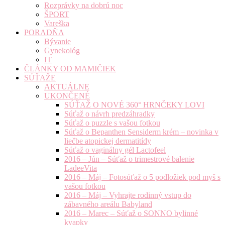
Rozprávky na dobrú noc
ŠPORT
Vareška
PORADŇA
Bývanie
Gynekológ
IT
ČLÁNKY OD MAMIČIEK
SÚŤAŽE
AKTUÁLNE
UKONČENÉ
SÚŤAŽ O NOVÉ 360° HRNČEKY LOVI
Súťaž o návrh predzáhradky
Súťaž o puzzle s vašou fotkou
Súťaž o Bepanthen Sensiderm krém – novinka v
liečbe atopickej dermatitídy
Súťaž o vaginálny gél Lactofeel
2016 – Jún – Súťaž o trimestrové balenie
LadeeVita
2016 – Máj – Fotosúťaž o 5 podložiek pod myš s
vašou fotkou
2016 – Máj – Vyhrajte rodinný vstup do
zábavného areálu Babyland
2016 – Marec – Súťaž o SONNO bylinné
kvapky