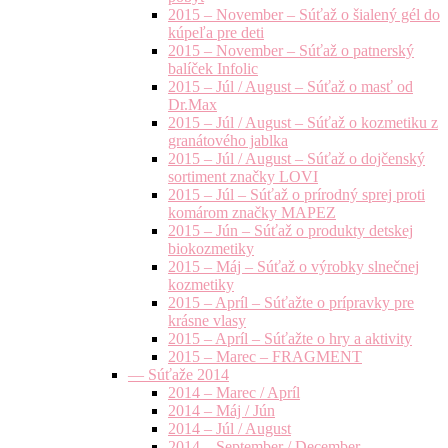
2015 – November – Súťaž o šialený gél do
kúpeľa pre deti
2015 – November – Súťaž o patnerský
balíček Infolic
2015 – Júl / August – Súťaž o masť od
Dr.Max
2015 – Júl / August – Súťaž o kozmetiku z
granátového jablka
2015 – Júl / August – Súťaž o dojčenský
sortiment značky LOVI
2015 – Júl – Súťaž o prírodný sprej proti
komárom značky MAPEZ
2015 – Jún – Súťaž o produkty detskej
biokozmetiky
2015 – Máj – Súťaž o výrobky slnečnej
kozmetiky
2015 – Apríl – Súťažte o prípravky pre
krásne vlasy
2015 – Apríl – Súťažte o hry a aktivity
2015 – Marec – FRAGMENT
— Súťaže 2014
2014 – Marec / Apríl
2014 – Máj / Jún
2014 – Júl / August
2014 – September / December