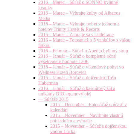
2016 – Marec – Súťaž o SONNO bylinné
kvapky
2016 – Marec – Vyhrajte knihy od Albatros
Media
2016 – Marec – Vyhrajte pobyt v jednom z
hotelov Trinity Hotels & Resorts
2016 – Marec – Zahrajte sa s LittleLane
2016 – Marec – Fotosúťaž o 5 vankúšov s vašou
fotkou
2016 – Február – Súťaž o Apetito bylinný sirup
2016 – Január – Súťaž o kompletné očné
vyšetrenie v hodnote 120€
2016 – Január – Súťaž o víkendový pobyt vo
Wellness Hoteli Borovica
2016 – Január – Súťaž o dojčenskú fľašu
Haberman
2016 – Január – Súťaž o kašmírový šál a
unikátny BIO arganový olej
— Súťaže 2015
2015 – December – Fotosúťaž o účasť v
kalendári
2015 – November – Navrhnite vlastnú
pohľadnicu a vyhrajte
2015 – November – Súťaž s dojčenskou
vodou Lucka