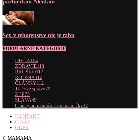
partnerkou Alenkou
Sex v tehotenstve nie je tabu
POPULÁRNE KATEGÓRIE
DIEŤA
164
ZDRAVIE
118
BRUŠKO
117
RODINA
116
ČLÁNKY
112
Tlačové správy
79
ŽIJE
75
SLÁVA
49
Články od mamičiek pre mamičky
37
KONTAKT
O NÁS
GDPR
© MAMAMA