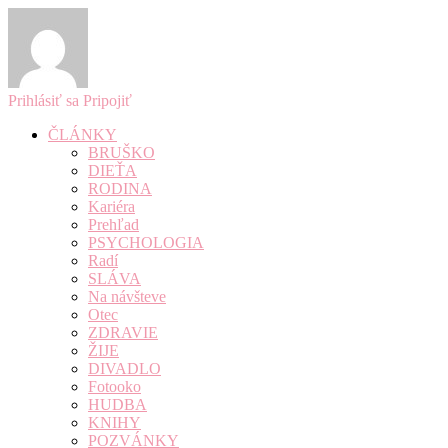
Prihlásiť sa
Pripojiť
ČLÁNKY
BRUŠKO
DIEŤA
RODINA
Kariéra
Prehľad
PSYCHOLOGIA
Radí
SLÁVA
Na návšteve
Otec
ZDRAVIE
ŽIJE
DIVADLO
Fotooko
HUDBA
KNIHY
POZVÁNKY