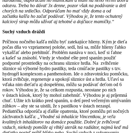
narodenia, odporúčam ho mamičkám a mám na neho veľmi dobrú
odozvu. Treba ho dávať 3x denne, pozor však na podávanie u detí
chorých na srdiečko. Odporúčam ho mať vždy doma a od
začiatku kašľa ho začať podávať. Výhodou je, že tento ochutený
kalciový sirup môžu užívať aj tehotné a dojčiace mamičky.“
Suchý vzduch dráždi
Príčinou nočného kašľa môžu byť zatekajúce hlieny. Kým je dieťa
počas dňa vo vzpriamenej polohe, sedí, hrá sa, môže hlieny ľahko
vykašľať alebo prehltnúť. Problém nastáva v noci, keď si ľahne
a kašeľ sa znásobí. Vtedy je vhodné ešte pred spaním použiť
podporné prostriedky na ochranu sliznice hrdla. Na zvlhčenie
sliznice sú výborné hydro pastilky, teda cmúľacie pastilky s tzv.
hydrogél komplexom a panthenolom. Ide o zdravotnícku pomôcku,
ktorá zvlhčuje, regeneruje a upokojí sliznice úst a hrdla. Uľaví sa
vďaka nim dieťaťu aj dospelému, môžu sa podávať deťom od 6
rokov. Výhodou je, že sa celkom rozpustia, neostane po nich
v ústach kúsok, ktorý by mohol zabehnúť. Výhodou je aj príjemná
chuť. Užite ich krátko pred spaním, u detí pred večerným umývaním
zúbkov – aby ste sa uistili, že s pastilkou v ústach nezaspí.
Pediatrička odporúča aj ďalšie opatrenia, ktoré pomôžu pri nočných
záchvatoch kašľa:
„Vhodné sú inhalácie Vincentkou, je veľa
kvalitných inhalátorov na domáce použitie. Dobré je zvlhčovať
vzduch, niekedy pomôže aj vlhký uterák na radiátor, najmä keď má
dieťatko posteľ príliš blízko neho. Suchý vzduch z vykurovania