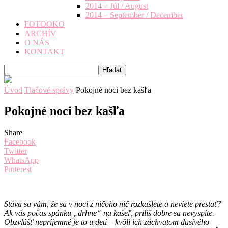
2014 – Júl / August
2014 – September / December
FOTOOKO
ARCHÍV
O NÁS
KONTAKT
Úvod
Tlačové správy
Pokojné noci bez kašľa
Pokojné noci bez kašľa
Share
Facebook
Twitter
WhatsApp
Pinterest
Stáva sa vám, že sa v noci z ničoho nič rozkašlete a neviete prestať?
Ak vás počas spánku „drhne“ na kašeľ, príliš dobre sa nevyspíte.
Obzvlášť nepríjemné je to u detí – kvôli ich záchvatom dusivého