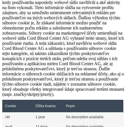
kedy používatelia naposledy webové sídlo navštívili a aké aktivity
na ňom vykonali. Tieto informácie slúžia na vytvorenie profilu
záujmov, aby sa umožnilo umiestnenie relevantných reklám pre
používateľov na iných webových sídlach. Ďalšou výhodou týchto
súborov cookie je, že získané informácie možno použiť na
obmedzenie počtu reklám a zabránenie ich nadmernému
zobrazovaniu. Súbory cookie na marketingové účely umiestňujú na
webové sídla Cord Blood Center AG vybrané tretie strany, ktoré ich
používanie riadia. A teda zákazníci, ktorí navštívia webové sídla
Cord Blood Center AG a súhlasia s používaním súborov cookie
tejto kategórie, sú takisto zákazníkmi týchto poskytovateľov
konajúcich z pozície tretích strán, pričom udelia svoj súhlas s ich
používaním a aplikáciou nielen Cord Blood Center AG, ale aj
príslušnému poskytovateľovi, ktorý je treťou stranou. Ďalšie
informácie o súboroch cookie slúžiacich na reklamné účely, ako aj o
príslušnom poskytovateľovi, ktorý je treťou stranou a používanie
týchto súborov cookie riadi, nájdete v zozname súborov cookie,
ktorý obsahuje všetky integrované údaje spracované tretími stranami
(napr. značky/skripty/pixely).
Cookie
Dĺžka trvania
Popis
ckf
1 year
No description available.
euvf
14 days
No description available.