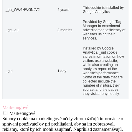
This cookie is installed by
_ga_WW6HWGNJV2
2 years
Google Analytics.
Provided by Google Tag
Manager to experiment
_gcl_au
3 months
advertisement efficiency of
websites using their
services.
Installed by Google
Analytics, _gid cookie
stores information on how
visitors use a website,
while also creating an
analytics report of the
_gid
1 day
website's performance.
Some of the data that are
collected include the
number of visitors, their
source, and the pages
they visit anonymously.
Marketingové
Marketingové
Súbory cookie na marketingové účely zhromažďujú informácie o
správaní používateľov pri prehliadaní, aby sa im zobrazovali
reklamy, ktoré by ich mohli zaujímať. Napríklad zaznamenávajú,