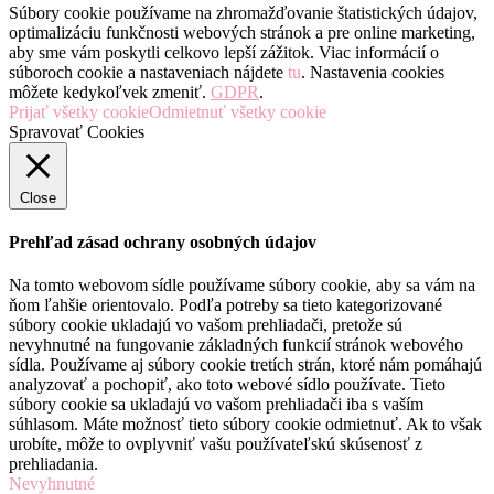
Súbory cookie používame na zhromažďovanie štatistických údajov,
optimalizáciu funkčnosti webových stránok a pre online marketing,
aby sme vám poskytli celkovo lepší zážitok. Viac informácií o
súboroch cookie a nastaveniach nájdete
tu
. Nastavenia cookies
môžete kedykoľvek zmeniť.
GDPR
.
Prijať všetky cookie
Odmietnuť všetky cookie
Spravovať Cookies
Close
Prehľad zásad ochrany osobných údajov
Na tomto webovom sídle používame súbory cookie, aby sa vám na
ňom ľahšie orientovalo. Podľa potreby sa tieto kategorizované
súbory cookie ukladajú vo vašom prehliadači, pretože sú
nevyhnutné na fungovanie základných funkcií stránok webového
sídla. Používame aj súbory cookie tretích strán, ktoré nám pomáhajú
analyzovať a pochopiť, ako toto webové sídlo používate. Tieto
súbory cookie sa ukladajú vo vašom prehliadači iba s vaším
súhlasom. Máte možnosť tieto súbory cookie odmietnuť. Ak to však
urobíte, môže to ovplyvniť vašu používateľskú skúsenosť z
prehliadania.
Nevyhnutné