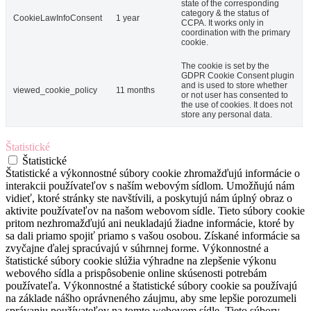
state of the corresponding
category & the status of
CookieLawInfoConsent
1 year
CCPA. It works only in
coordination with the primary
cookie.
The cookie is set by the
GDPR Cookie Consent plugin
and is used to store whether
viewed_cookie_policy
11 months
or not user has consented to
the use of cookies. It does not
store any personal data.
Štatistické
Štatistické
Štatistické a výkonnostné súbory cookie zhromažďujú informácie o
interakcii používateľov s naším webovým sídlom. Umožňujú nám
vidieť, ktoré stránky ste navštívili, a poskytujú nám úplný obraz o
aktivite používateľov na našom webovom sídle. Tieto súbory cookie
pritom nezhromažďujú ani neukladajú žiadne informácie, ktoré by
sa dali priamo spojiť priamo s vašou osobou. Získané informácie sa
zvyčajne ďalej spracúvajú v súhrnnej forme. Výkonnostné a
štatistické súbory cookie slúžia výhradne na zlepšenie výkonu
webového sídla a prispôsobenie online skúsenosti potrebám
používateľa. Výkonnostné a štatistické súbory cookie sa používajú
na základe nášho oprávneného záujmu, aby sme lepšie porozumeli
správaniu používateľov na tomto webovom sídle. Tieto súbory