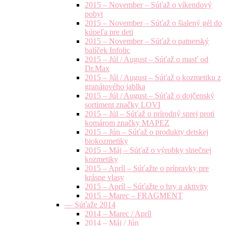
2015 – November – Súťaž o víkendový
pobyt
2015 – November – Súťaž o šialený gél do
kúpeľa pre deti
2015 – November – Súťaž o patnerský
balíček Infolic
2015 – Júl / August – Súťaž o masť od
Dr.Max
2015 – Júl / August – Súťaž o kozmetiku z
granátového jablka
2015 – Júl / August – Súťaž o dojčenský
sortiment značky LOVI
2015 – Júl – Súťaž o prírodný sprej proti
komárom značky MAPEZ
2015 – Jún – Súťaž o produkty detskej
biokozmetiky
2015 – Máj – Súťaž o výrobky slnečnej
kozmetiky
2015 – Apríl – Súťažte o prípravky pre
krásne vlasy
2015 – Apríl – Súťažte o hry a aktivity
2015 – Marec – FRAGMENT
— Súťaže 2014
2014 – Marec / Apríl
2014 – Máj / Jún