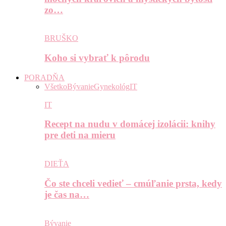
zo…
BRUŠKO
Koho si vybrať k pôrodu
PORADŇA
Všetko
Bývanie
Gynekológ
IT
IT
Recept na nudu v domácej izolácii: knihy
pre deti na mieru
DIEŤA
Čo ste chceli vedieť – cmúľanie prsta, kedy
je čas na…
Bývanie