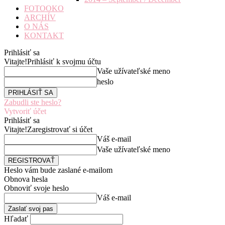
FOTOOKO
ARCHÍV
O NÁS
KONTAKT
Prihlásiť sa
Vitajte!
Prihlásiť k svojmu účtu
Vaše užívateľské meno
heslo
Zabudli ste heslo?
Vytvoriť účet
Prihlásiť sa
Vitajte!
Zaregistrovať si účet
Váš e-mail
Vaše užívateľské meno
Heslo vám bude zaslané e-mailom
Obnova hesla
Obnoviť svoje heslo
Váš e-mail
Hľadať