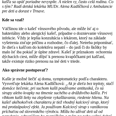
kašľa sa opäť poriadne nevyspíte. A nielen vy, často celá rodina. Čo
s tým? Radí detská lekárka MUDr. Alena Kadlíčková z Ambulancie
pre deti a dorast v Trnave.
Kde sa vzal?
Väčšinou ide o kašeľ vírusového pôvodu, ale môže ísť aj o
bakteriálny alebo alergický kašeľ, prípadne o doznievanie vírusovej
infekcie. Vždy je lepšia konzultácia s lekárom, ktorý na základe
vyšetrenia zisťuje príčinu a rozhodne, čo ďalej. Netreba pripomínať,
že dieťa s kašľom do kolektívu nepatrí – do jaslí či do škôlky by
malo ísť iba pokiaľ je úplne zdravé. Kašeľ je príznakom ochorenia
dýchacích ciest, môže dôjsť k prenosu kvapôčkami pri kašľaní,
takže existuje riziko prenosu na iné deti v triede.
Ako správne postupovať?
Kašle je možné liečiť aj doma, symptomaticky podľa charakteru.
Vysvetľuje lekárka Alena Kadlíčková:
„Ak je dieťa bez teploty, stačí
domáce liečenie, pri suchom kašli používame antitusiká, čo sú
sirupy alebo kvapky na tlmenie suchého a dráždivého kašľa. Pri
vlhkom kašli lieky na zlepšenie vykašliavania, riedenie hlienu. Na
kašeľ akéhokoľvek charakteru je tiež vhodný kalciový sirup, ktorý
má protizápalový efekt. Ja používam Kalciový sirup s vanilkovou
príchuťou od slovenského výrobcu. Môžu ho užívať deti už od