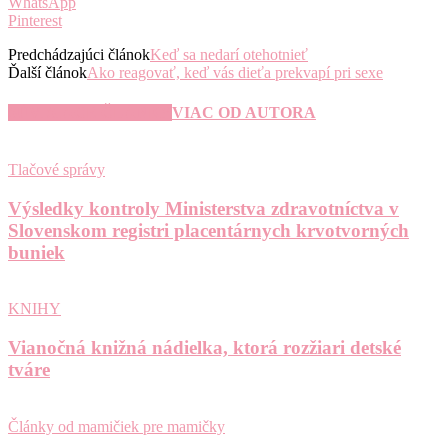
WhatsApp
Pinterest
Predchádzajúci článok
Keď sa nedarí otehotnieť
Ďalší článok
Ako reagovať, keď vás dieťa prekvapí pri sexe
SÚVISIACE ČLÁNKY
VIAC OD AUTORA
Tlačové správy
Výsledky kontroly Ministerstva zdravotníctva v
Slovenskom registri placentárnych krvotvorných
buniek
KNIHY
Vianočná knižná nádielka, ktorá rozžiari detské
tváre
Články od mamičiek pre mamičky