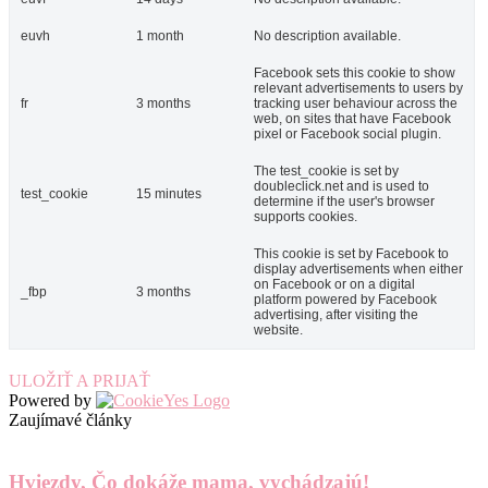
euvh
1 month
No description available.
Facebook sets this cookie to show
relevant advertisements to users by
fr
3 months
tracking user behaviour across the
web, on sites that have Facebook
pixel or Facebook social plugin.
The test_cookie is set by
doubleclick.net and is used to
test_cookie
15 minutes
determine if the user's browser
supports cookies.
This cookie is set by Facebook to
display advertisements when either
on Facebook or on a digital
_fbp
3 months
platform powered by Facebook
advertising, after visiting the
website.
ULOŽIŤ A PRIJAŤ
Powered by
Zaujímavé články
Hviezdy, Čo dokáže mama, vychádzajú!