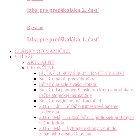
Izba pre predškoláka 2. časť
Bývanie
Izba pre predškoláka 1. časť
ČLÁNKY OD MAMIČIEK
SÚŤAŽE
AKTUÁLNE
UKONČENÉ
SÚŤAŽ O NOVÉ 360° HRNČEKY LOVI
Súťaž o návrh predzáhradky
Súťaž o puzzle s vašou fotkou
Súťaž o Bepanthen Sensiderm krém – novinka v
liečbe atopickej dermatitídy
Súťaž o vaginálny gél Lactofeel
2016 – Jún – Súťaž o trimestrové balenie
LadeeVita
2016 – Máj – Fotosúťaž o 5 podložiek pod myš s
vašou fotkou
2016 – Máj – Vyhrajte rodinný vstup do
zábavného areálu Babyland