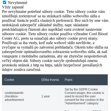
Nevyhnutné
Vždy zapnuté
Pre nevyhnutne potrebné súbory cookie. Tieto súbory cookie vám
umožňujú zorientovať sa na stránkach nášho webového sídla a
používať funkcie podľa vlastných preferencií. Bez nich by sme vám
nedokázali zabezpečiť základné služby, napr. ukladanie
predchádzajúcej činnosti ako napríklad vami zvolené nastavenie
súborov cookie. Tieto súbory cookie používa výhradne Cord Blood
Center AG, preto sa označujú ako súbory cookie prvej strany.
Používajú sa iba vtedy, keď naše webové sídlo navštívite, a
zvyčajne sa vymažú po zatvorení prehliadača. Okrem toho slúžia na
zabezpečenie optimalizovaného zobrazenia webového sídla, ak naň
vstupujete z mobilného zariadenia, aby ste zbytočne nespotrebovali
veľký objem dát. Súbory cookie navyše zjednodušujú zmenu
protokolu stránok z http na https, takže bezpečnosť prenášaných
údajov zostáva zaručená.
Cookie
Dĺžka trvania
Popis
Set by the GDPR Cookie
cookielawinfo-
Consent plugin, this cookie is
checkbox-
1 year
used to record the user
advertisement
consent for the cookies in the
"Advertisement" category .