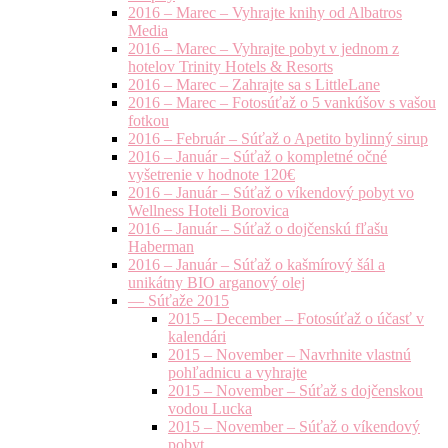
2016 – Marec – Vyhrajte knihy od Albatros
Media
2016 – Marec – Vyhrajte pobyt v jednom z
hotelov Trinity Hotels & Resorts
2016 – Marec – Zahrajte sa s LittleLane
2016 – Marec – Fotosúťaž o 5 vankúšov s vašou
fotkou
2016 – Február – Súťaž o Apetito bylinný sirup
2016 – Január – Súťaž o kompletné očné
vyšetrenie v hodnote 120€
2016 – Január – Súťaž o víkendový pobyt vo
Wellness Hoteli Borovica
2016 – Január – Súťaž o dojčenskú fľašu
Haberman
2016 – Január – Súťaž o kašmírový šál a
unikátny BIO arganový olej
— Súťaže 2015
2015 – December – Fotosúťaž o účasť v
kalendári
2015 – November – Navrhnite vlastnú
pohľadnicu a vyhrajte
2015 – November – Súťaž s dojčenskou
vodou Lucka
2015 – November – Súťaž o víkendový
pobyt