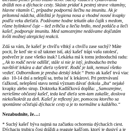
dráždi nos a dýchacie cesty. Skúste pridať k pestrej strave vitamíny,
hlavne vitamín C, prípadne podpornú liečbu na imunitu. Ak je
prítomná nádcha, dôležitá je hygiena nosa a vhodné nosné kvapky
podľa veku dieťaťa. Podávame hodne tekutín ako čajík s medom,
rôzne bylinkové čaje – tiež zvlhčia a liečia hrdlo, med potláča a lieči
kašeľ, podporuje imunitu. Med samozrejme nedávame dojčatám
kvôli možnej alergickej reakcii.
Zdá sa vám, že kašeľ je chvíľu vlhký a chvíľu zase suchý? Máte
pocit, že keď ste si už takmer istí, aký kašeľ trápi vašu ratolesť,
podvečer je zase všetko inak? Lekárka má k tomu jednoduchú radu:
„Ak to rodič nevie odlíšiť, stále si nie je istý, jednoducho treba
navštíviť lekára a dať dieťa vyšetriť. Rodič je laik, nemusí všetko
vedieť. Odborníkom je predsa detský lekár.“
Preto ak kašeľ trvá viac
ako 10-14 dní a nelepší sa, treba isť k lekárovi. Pri pretrvávaní
ťažkostí, nelepšení stavu nemá význam dávať dokola „iba“ nejaké
kvapky alebo sirup. Doktorka Kadlíčková dopĺňa:
„Samozrejme,
neriešime občasný kašeľ, teda keď dieťa sem-tam zakašle, doslova
niekoľkokrát za deň. Kašeľ je reflexný jav, pomocou ktorého sa
spontánne očisťujú dýchacie cesty a je to normálne u každého.“
Nezabudnite, že…:
* Suchý kašeľ býva najmä na začiatku ochorenia dýchacích ciest.
Dýchaciu trubicu čosi dráždi a reaguje kašľom, ktorý je dusivý a je