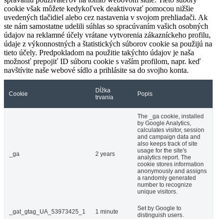
cookie však môžete kedykoľvek deaktivovať pomocou nižšie
uvedených tlačidiel alebo cez nastavenia v svojom prehliadači. Ak
ste nám samostatne udelili súhlas so spracúvaním vašich osobných
údajov na reklamné účely vrátane vytvorenia zákazníckeho profilu,
údaje z výkonnostných a štatistických súborov cookie sa použijú na
tieto účely. Predpokladom na použitie takýchto údajov je naša
možnosť prepojiť ID súboru cookie s vaším profilom, napr. keď
navštívite naše webové sídlo a prihlásite sa do svojho konta.
Dĺžka
Cookie
Popis
trvania
The _ga cookie, installed
by Google Analytics,
calculates visitor, session
and campaign data and
also keeps track of site
usage for the site's
_ga
2 years
analytics report. The
cookie stores information
anonymously and assigns
a randomly generated
number to recognize
unique visitors.
Set by Google to
_gat_gtag_UA_53973425_1
1 minute
distinguish users.