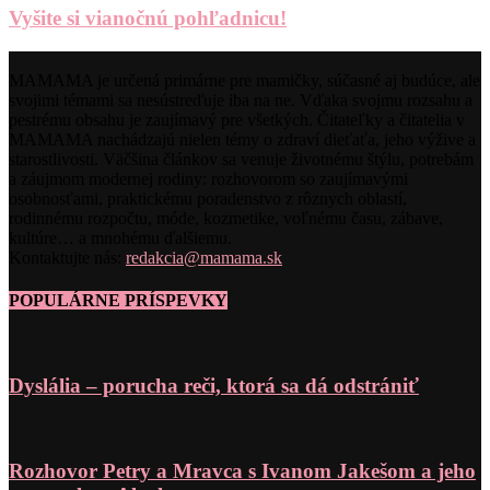
Vyšite si vianočnú pohľadnicu!
MAMAMA je určená primárne pre mamičky, súčasné aj budúce, ale
svojimi témami sa nesústreďuje iba na ne. Vďaka svojmu rozsahu a
pestrému obsahu je zaujímavý pre všetkých. Čitateľky a čitatelia v
MAMAMA nachádzajú nielen témy o zdraví dieťaťa, jeho výžive a
starostlivosti. Väčšina článkov sa venuje životnému štýlu, potrebám
a záujmom modernej rodiny: rozhovorom so zaujímavými
osobnosťami, praktickému poradenstvo z rôznych oblastí,
rodinnému rozpočtu, móde, kozmetike, voľnému času, zábave,
kultúre… a mnohému ďalšiemu.
Kontaktujte nás:
redakcia@mamama.sk
POPULÁRNE PRÍSPEVKY
Dyslália – porucha reči, ktorá sa dá odstrániť
Rozhovor Petry a Mravca s Ivanom Jakešom a jeho