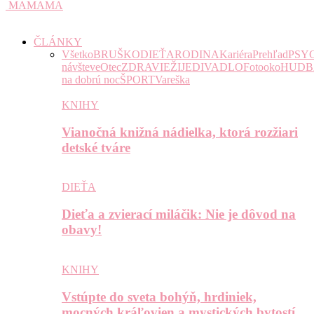
MAMAMA
ČLÁNKY
Všetko
BRUŠKO
DIEŤA
RODINA
Kariéra
Prehľad
PSY
návšteve
Otec
ZDRAVIE
ŽIJE
DIVADLO
Fotooko
HUDB
na dobrú noc
ŠPORT
Vareška
KNIHY
Vianočná knižná nádielka, ktorá rozžiari
detské tváre
DIEŤA
Dieťa a zvierací miláčik: Nie je dôvod na
obavy!
KNIHY
Vstúpte do sveta bohýň, hrdiniek,
mocných kráľovien a mystických bytostí