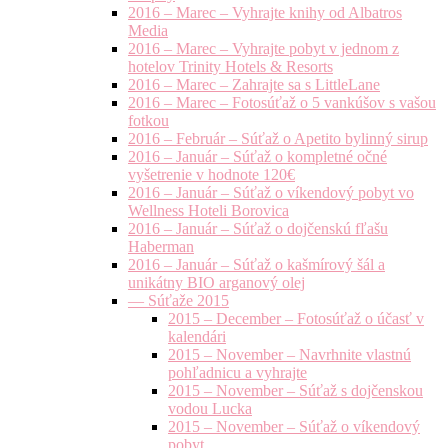
2016 – Marec – Vyhrajte knihy od Albatros
Media
2016 – Marec – Vyhrajte pobyt v jednom z
hotelov Trinity Hotels & Resorts
2016 – Marec – Zahrajte sa s LittleLane
2016 – Marec – Fotosúťaž o 5 vankúšov s vašou
fotkou
2016 – Február – Súťaž o Apetito bylinný sirup
2016 – Január – Súťaž o kompletné očné
vyšetrenie v hodnote 120€
2016 – Január – Súťaž o víkendový pobyt vo
Wellness Hoteli Borovica
2016 – Január – Súťaž o dojčenskú fľašu
Haberman
2016 – Január – Súťaž o kašmírový šál a
unikátny BIO arganový olej
— Súťaže 2015
2015 – December – Fotosúťaž o účasť v
kalendári
2015 – November – Navrhnite vlastnú
pohľadnicu a vyhrajte
2015 – November – Súťaž s dojčenskou
vodou Lucka
2015 – November – Súťaž o víkendový
pobyt