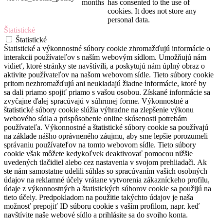
months
has consented to the use of
cookies. It does not store any
personal data.
Štatistické
Štatistické
Štatistické a výkonnostné súbory cookie zhromažďujú informácie o
interakcii používateľov s naším webovým sídlom. Umožňujú nám
vidieť, ktoré stránky ste navštívili, a poskytujú nám úplný obraz o
aktivite používateľov na našom webovom sídle. Tieto súbory cookie
pritom nezhromažďujú ani neukladajú žiadne informácie, ktoré by
sa dali priamo spojiť priamo s vašou osobou. Získané informácie sa
zvyčajne ďalej spracúvajú v súhrnnej forme. Výkonnostné a
štatistické súbory cookie slúžia výhradne na zlepšenie výkonu
webového sídla a prispôsobenie online skúsenosti potrebám
používateľa. Výkonnostné a štatistické súbory cookie sa používajú
na základe nášho oprávneného záujmu, aby sme lepšie porozumeli
správaniu používateľov na tomto webovom sídle. Tieto súbory
cookie však môžete kedykoľvek deaktivovať pomocou nižšie
uvedených tlačidiel alebo cez nastavenia v svojom prehliadači. Ak
ste nám samostatne udelili súhlas so spracúvaním vašich osobných
údajov na reklamné účely vrátane vytvorenia zákazníckeho profilu,
údaje z výkonnostných a štatistických súborov cookie sa použijú na
tieto účely. Predpokladom na použitie takýchto údajov je naša
možnosť prepojiť ID súboru cookie s vaším profilom, napr. keď
navštívite naše webové sídlo a prihlásite sa do svojho konta.