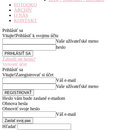
FOTOOKO
ARCHÍV
O NÁS
KONTAKT
Prihlásiť sa
Vitajte!
Prihlásiť k svojmu účtu
Vaše užívateľské meno
heslo
Zabudli ste heslo?
Vytvoriť účet
Prihlásiť sa
Vitajte!
Zaregistrovať si účet
Váš e-mail
Vaše užívateľské meno
Heslo vám bude zaslané e-mailom
Obnova hesla
Obnoviť svoje heslo
Váš e-mail
Hľadať