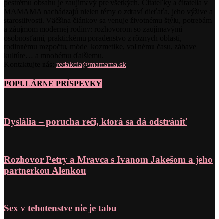
pestrému obsahu je zaujímavý pre všetkých. Čitateľky a čitatelia v
MAMAMA nachádzajú nielen témy o zdraví dieťaťa, jeho výžive a
starostlivosti. Väčšina článkov sa venuje životnému štýlu, potrebám
a záujmom modernej rodiny: rozhovorom so zaujímavými
osobnosťami, praktickému poradenstvo z rôznych oblastí,
rodinnému rozpočtu, móde, kozmetike, voľnému času, zábave,
kultúre… a mnohému ďalšiemu.
Kontaktujte nás:
redakcia@mamama.sk
POPULÁRNE PRÍSPEVKY
Dyslália – porucha reči, ktorá sa dá odstrániť
Rozhovor Petry a Mravca s Ivanom Jakešom a jeho
partnerkou Alenkou
Sex v tehotenstve nie je tabu