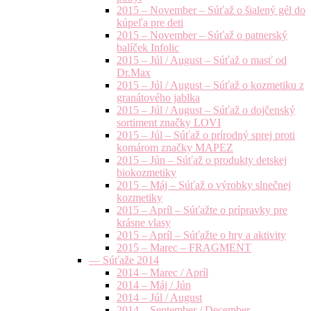
2015 – November – Súťaž o šialený gél do
kúpeľa pre deti
2015 – November – Súťaž o patnerský
balíček Infolic
2015 – Júl / August – Súťaž o masť od
Dr.Max
2015 – Júl / August – Súťaž o kozmetiku z
granátového jablka
2015 – Júl / August – Súťaž o dojčenský
sortiment značky LOVI
2015 – Júl – Súťaž o prírodný sprej proti
komárom značky MAPEZ
2015 – Jún – Súťaž o produkty detskej
biokozmetiky
2015 – Máj – Súťaž o výrobky slnečnej
kozmetiky
2015 – Apríl – Súťažte o prípravky pre
krásne vlasy
2015 – Apríl – Súťažte o hry a aktivity
2015 – Marec – FRAGMENT
— Súťaže 2014
2014 – Marec / Apríl
2014 – Máj / Jún
2014 – Júl / August
2014 – September / December