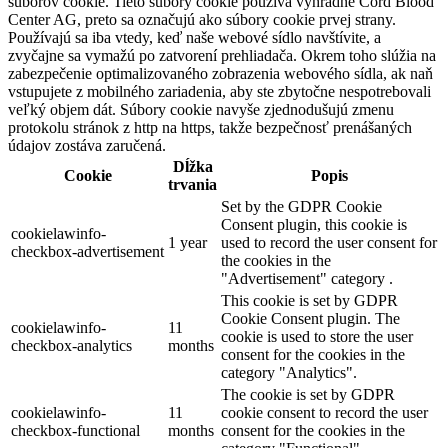
súborov cookie. Tieto súbory cookie používa výhradne Cord Blood
Center AG, preto sa označujú ako súbory cookie prvej strany.
Používajú sa iba vtedy, keď naše webové sídlo navštívite, a
zvyčajne sa vymažú po zatvorení prehliadača. Okrem toho slúžia na
zabezpečenie optimalizovaného zobrazenia webového sídla, ak naň
vstupujete z mobilného zariadenia, aby ste zbytočne nespotrebovali
veľký objem dát. Súbory cookie navyše zjednodušujú zmenu
protokolu stránok z http na https, takže bezpečnosť prenášaných
údajov zostáva zaručená.
Dĺžka
Cookie
Popis
trvania
Set by the GDPR Cookie
Consent plugin, this cookie is
cookielawinfo-
1 year
used to record the user consent for
checkbox-advertisement
the cookies in the
"Advertisement" category .
This cookie is set by GDPR
Cookie Consent plugin. The
cookielawinfo-
11
cookie is used to store the user
checkbox-analytics
months
consent for the cookies in the
category "Analytics".
The cookie is set by GDPR
cookielawinfo-
11
cookie consent to record the user
checkbox-functional
months
consent for the cookies in the