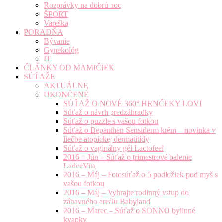
Rozprávky na dobrú noc
ŠPORT
Vareška
PORADŇA
Bývanie
Gynekológ
IT
ČLÁNKY OD MAMIČIEK
SÚŤAŽE
AKTUÁLNE
UKONČENÉ
SÚŤAŽ O NOVÉ 360° HRNČEKY LOVI
Súťaž o návrh predzáhradky
Súťaž o puzzle s vašou fotkou
Súťaž o Bepanthen Sensiderm krém – novinka v
liečbe atopickej dermatitídy
Súťaž o vaginálny gél Lactofeel
2016 – Jún – Súťaž o trimestrové balenie
LadeeVita
2016 – Máj – Fotosúťaž o 5 podložiek pod myš s
vašou fotkou
2016 – Máj – Vyhrajte rodinný vstup do
zábavného areálu Babyland
2016 – Marec – Súťaž o SONNO bylinné
kvapky