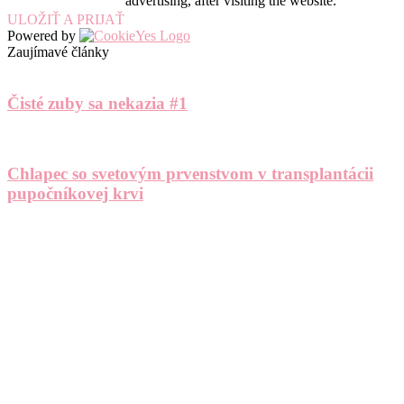
advertising, after visiting the website.
ULOŽIŤ A PRIJAŤ
Powered by
Zaujímavé články
Čisté zuby sa nekazia #1
Chlapec so svetovým prvenstvom v transplantácii
pupočníkovej krvi