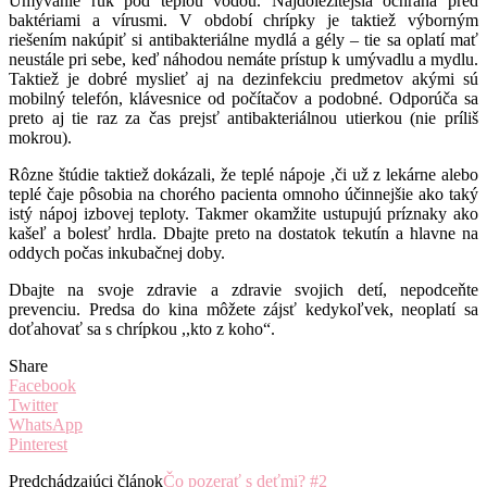
Umývanie rúk pod teplou vodou. Najdôležitejšia ochrana pred
baktériami a vírusmi. V období chrípky je taktiež výborným
riešením nakúpiť si antibakteriálne mydlá a gély – tie sa oplatí mať
neustále pri sebe, keď náhodou nemáte prístup k umývadlu a mydlu.
Taktiež je dobré myslieť aj na dezinfekciu predmetov akými sú
mobilný telefón, klávesnice od počítačov a podobné. Odporúča sa
preto aj tie raz za čas prejsť antibakteriálnou utierkou (nie príliš
mokrou).
Rôzne štúdie taktiež dokázali, že teplé nápoje ,či už z lekárne alebo
teplé čaje pôsobia na chorého pacienta omnoho účinnejšie ako taký
istý nápoj izbovej teploty. Takmer okamžite ustupujú príznaky ako
kašeľ a bolesť hrdla. Dbajte preto na dostatok tekutín a hlavne na
oddych počas inkubačnej doby.
Dbajte na svoje zdravie a zdravie svojich detí, nepodceňte
prevenciu. Predsa do kina môžete zájsť kedykoľvek, neoplatí sa
doťahovať sa s chrípkou ,,kto z koho“.
Share
Facebook
Twitter
WhatsApp
Pinterest
Predchádzajúci článok
Čo pozerať s deťmi? #2