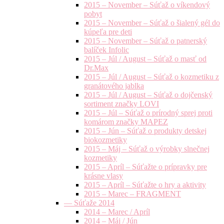
2015 – November – Súťaž o víkendový
pobyt
2015 – November – Súťaž o šialený gél do
kúpeľa pre deti
2015 – November – Súťaž o patnerský
balíček Infolic
2015 – Júl / August – Súťaž o masť od
Dr.Max
2015 – Júl / August – Súťaž o kozmetiku z
granátového jablka
2015 – Júl / August – Súťaž o dojčenský
sortiment značky LOVI
2015 – Júl – Súťaž o prírodný sprej proti
komárom značky MAPEZ
2015 – Jún – Súťaž o produkty detskej
biokozmetiky
2015 – Máj – Súťaž o výrobky slnečnej
kozmetiky
2015 – Apríl – Súťažte o prípravky pre
krásne vlasy
2015 – Apríl – Súťažte o hry a aktivity
2015 – Marec – FRAGMENT
— Súťaže 2014
2014 – Marec / Apríl
2014 – Máj / Jún