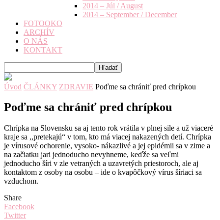
2014 – Júl / August
2014 – September / December
FOTOOKO
ARCHÍV
O NÁS
KONTAKT
Úvod
ČLÁNKY
ZDRAVIE
Poďme sa chrániť pred chrípkou
Poďme sa chrániť pred chrípkou
Chrípka na Slovensku sa aj tento rok vrátila v plnej sile a už viaceré
kraje sa ,,pretekajú“ v tom, kto má viacej nakazených detí. Chrípka
je vírusové ochorenie, vysoko- nákazlivé a jej epidémii sa v zime a
na začiatku jari jednoducho nevyhneme, keďže sa veľmi
jednoducho šíri v zle vetraných a uzavretých priestoroch, ale aj
kontaktom z osoby na osobu – ide o kvapôčkový vírus šíriaci sa
vzduchom.
Share
Facebook
Twitter