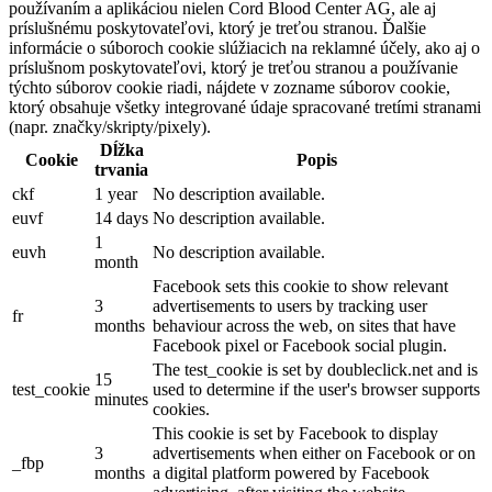
používaním a aplikáciou nielen Cord Blood Center AG, ale aj
príslušnému poskytovateľovi, ktorý je treťou stranou. Ďalšie
informácie o súboroch cookie slúžiacich na reklamné účely, ako aj o
príslušnom poskytovateľovi, ktorý je treťou stranou a používanie
týchto súborov cookie riadi, nájdete v zozname súborov cookie,
ktorý obsahuje všetky integrované údaje spracované tretími stranami
(napr. značky/skripty/pixely).
Dĺžka
Cookie
Popis
trvania
ckf
1 year
No description available.
euvf
14 days
No description available.
1
euvh
No description available.
month
Facebook sets this cookie to show relevant
3
advertisements to users by tracking user
fr
months
behaviour across the web, on sites that have
Facebook pixel or Facebook social plugin.
The test_cookie is set by doubleclick.net and is
15
test_cookie
used to determine if the user's browser supports
minutes
cookies.
This cookie is set by Facebook to display
3
advertisements when either on Facebook or on
_fbp
months
a digital platform powered by Facebook