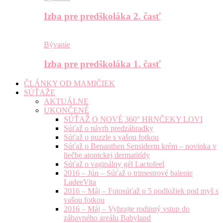
Izba pre predškoláka 2. časť
Bývanie
Izba pre predškoláka 1. časť
ČLÁNKY OD MAMIČIEK
SÚŤAŽE
AKTUÁLNE
UKONČENÉ
SÚŤAŽ O NOVÉ 360° HRNČEKY LOVI
Súťaž o návrh predzáhradky
Súťaž o puzzle s vašou fotkou
Súťaž o Bepanthen Sensiderm krém – novinka v
liečbe atopickej dermatitídy
Súťaž o vaginálny gél Lactofeel
2016 – Jún – Súťaž o trimestrové balenie
LadeeVita
2016 – Máj – Fotosúťaž o 5 podložiek pod myš s
vašou fotkou
2016 – Máj – Vyhrajte rodinný vstup do
zábavného areálu Babyland