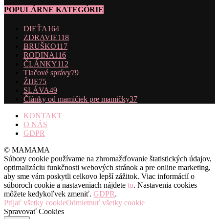
POPULÁRNE KATEGÓRIE
DIEŤA
164
ZDRAVIE
118
BRUŠKO
117
RODINA
116
ČLÁNKY
112
Tlačové správy
79
ŽIJE
75
SLÁVA
49
Články od mamičiek pre mamičky
37
KONTAKT
O NÁS
GDPR
© MAMAMA
Súbory cookie používame na zhromažďovanie štatistických údajov,
optimalizáciu funkčnosti webových stránok a pre online marketing,
aby sme vám poskytli celkovo lepší zážitok. Viac informácií o
súboroch cookie a nastaveniach nájdete
tu
. Nastavenia cookies
môžete kedykoľvek zmeniť.
GDPR
.
Prijať všetky cookie
Odmietnuť všetky cookie
Spravovať Cookies