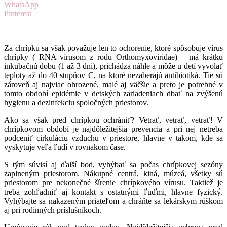
WhatsApp
Pinterest
Za chrípku sa však považuje len to ochorenie, ktoré spôsobuje vírus
chrípky ( RNA vírusom z rodu Orthomyxoviridae) – má krátku
inkubačnú dobu (1 až 3 dni), prichádza náhle a môže u detí vyvolať
teploty až do 40 stupňov C, na ktoré nezaberajú antibiotiká. Tie sú
zároveň aj najviac ohrozené, malé aj väčšie a preto je potrebné v
tomto období epidémie v detských zariadeniach dbať na zvýšenú
hygienu a dezinfekciu spoločných priestorov.
Ako sa však pred chrípkou ochrániť? Vetrať, vetrať, vetrať! V
chrípkovom období je najdôležitejšia prevencia a pri nej netreba
podceniť cirkuláciu vzduchu v priestore, hlavne v takom, kde sa
vyskytuje veľa ľudí v rovnakom čase.
S tým súvisí aj ďalší bod, vyhýbať sa počas chrípkovej sezóny
zaplneným priestorom. Nákupné centrá, kiná, múzeá, všetky sú
priestorom pre nekonečné šírenie chrípkového vírusu. Taktiež je
treba zohľadniť aj kontakt s ostatnými ľuďmi, hlavne fyzický.
Vyhýbajte sa nakazeným priateľom a chráňte sa lekárskym rúškom
aj pri rodinných príslušníkoch.