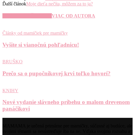
Ďalší článok
Moje dieťa nečíta, môžem za to ja?
SÚVISIACE ČLÁNKY
VIAC OD AUTORA
Články od mamičiek pre mamičky
Vyšite si vianočnú pohľadnicu!
BRUŠKO
Prečo sa o pupočníkovej krvi toľko hovorí?
KNIHY
Nové vydanie slávneho príbehu o malom drevenom
panáčikovi
MAMAMA je určená primárne pre mamičky, súčasné aj budúce, ale
svojimi témami sa nesústreďuje iba na ne. Vďaka svojmu rozsahu a