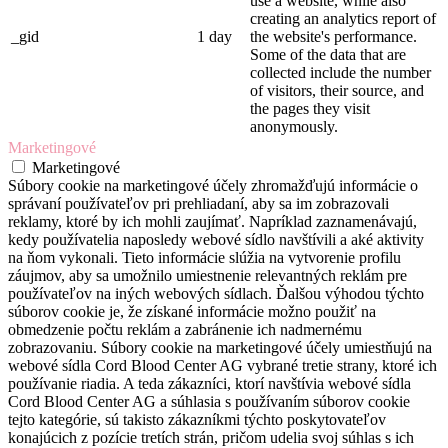
use a website, while also
creating an analytics report of
_gid
1 day
the website's performance.
Some of the data that are
collected include the number
of visitors, their source, and
the pages they visit
anonymously.
Marketingové
Marketingové
Súbory cookie na marketingové účely zhromažďujú informácie o
správaní používateľov pri prehliadaní, aby sa im zobrazovali
reklamy, ktoré by ich mohli zaujímať. Napríklad zaznamenávajú,
kedy používatelia naposledy webové sídlo navštívili a aké aktivity
na ňom vykonali. Tieto informácie slúžia na vytvorenie profilu
záujmov, aby sa umožnilo umiestnenie relevantných reklám pre
používateľov na iných webových sídlach. Ďalšou výhodou týchto
súborov cookie je, že získané informácie možno použiť na
obmedzenie počtu reklám a zabránenie ich nadmernému
zobrazovaniu. Súbory cookie na marketingové účely umiestňujú na
webové sídla Cord Blood Center AG vybrané tretie strany, ktoré ich
používanie riadia. A teda zákazníci, ktorí navštívia webové sídla
Cord Blood Center AG a súhlasia s používaním súborov cookie
tejto kategórie, sú takisto zákazníkmi týchto poskytovateľov
konajúcich z pozície tretích strán, pričom udelia svoj súhlas s ich