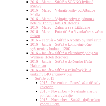
2016 – Marec – Súťaž o SONNO bylinné
kvapky
2016 – Marec – Vyhrajte knihy od Albatros
Media
2016 – Marec – Vyhrajte pobyt v jednom z
hotelov Trinity Hotels & Resorts
2016 – Marec – Zahrajte sa s LittleLane
2016 – Marec – Fotosúťaž o 5 vankúšov s vašou
fotkou
2016 – Február – Súťaž o Apetito bylinný sirup
2016 – Január – Súťaž o kompletné očné
vyšetrenie v hodnote 120€
2016 – Január – Súťaž o víkendový pobyt vo
Wellness Hoteli Borovica
2016 – Január – Súťaž o dojčenskú fľašu
Haberman
2016 – Január – Súťaž o kašmírový šál a
unikátny BIO arganový olej
— Súťaže 2015
2015 – December – Fotosúťaž o účasť v
kalendári
2015 – November – Navrhnite vlastnú
pohľadnicu a vyhrajte
2015 – November – Súťaž s dojčenskou
vodou Lucka