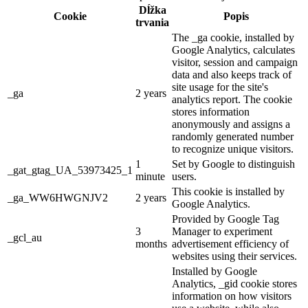
Dĺžka
Cookie
Popis
trvania
The _ga cookie, installed by
Google Analytics, calculates
visitor, session and campaign
data and also keeps track of
site usage for the site's
_ga
2 years
analytics report. The cookie
stores information
anonymously and assigns a
randomly generated number
to recognize unique visitors.
1
Set by Google to distinguish
_gat_gtag_UA_53973425_1
minute
users.
This cookie is installed by
_ga_WW6HWGNJV2
2 years
Google Analytics.
Provided by Google Tag
3
Manager to experiment
_gcl_au
months
advertisement efficiency of
websites using their services.
Installed by Google
Analytics, _gid cookie stores
information on how visitors