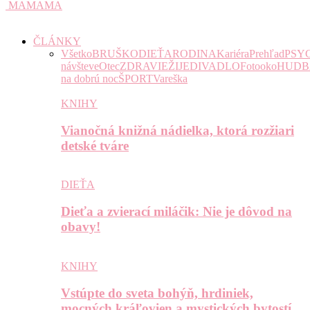
MAMAMA
ČLÁNKY
Všetko
BRUŠKO
DIEŤA
RODINA
Kariéra
Prehľad
PSY
návšteve
Otec
ZDRAVIE
ŽIJE
DIVADLO
Fotooko
HUDB
na dobrú noc
ŠPORT
Vareška
KNIHY
Vianočná knižná nádielka, ktorá rozžiari
detské tváre
DIEŤA
Dieťa a zvierací miláčik: Nie je dôvod na
obavy!
KNIHY
Vstúpte do sveta bohýň, hrdiniek,
mocných kráľovien a mystických bytostí