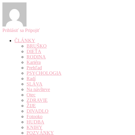
Prihlásiť sa
Pripojiť
ČLÁNKY
BRUŠKO
DIEŤA
RODINA
Kariéra
Prehľad
PSYCHOLOGIA
Radí
SLÁVA
Na návšteve
Otec
ZDRAVIE
ŽIJE
DIVADLO
Fotooko
HUDBA
KNIHY
POZVÁNKY