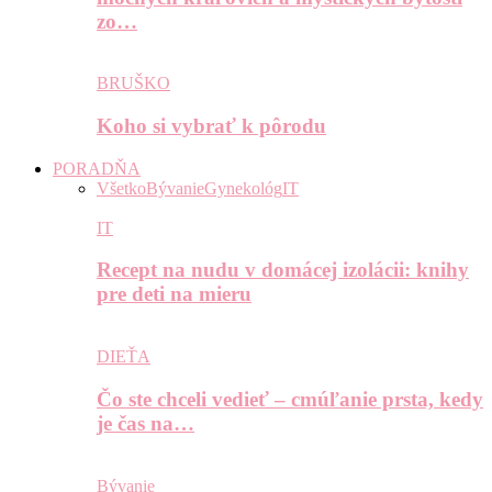
zo…
BRUŠKO
Koho si vybrať k pôrodu
PORADŇA
Všetko
Bývanie
Gynekológ
IT
IT
Recept na nudu v domácej izolácii: knihy
pre deti na mieru
DIEŤA
Čo ste chceli vedieť – cmúľanie prsta, kedy
je čas na…
Bývanie