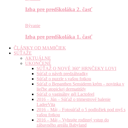
Izba pre predškoláka 2. časť
Bývanie
Izba pre predškoláka 1. časť
ČLÁNKY OD MAMIČIEK
SÚŤAŽE
AKTUÁLNE
UKONČENÉ
SÚŤAŽ O NOVÉ 360° HRNČEKY LOVI
Súťaž o návrh predzáhradky
Súťaž o puzzle s vašou fotkou
Súťaž o Bepanthen Sensiderm krém – novinka v
liečbe atopickej dermatitídy
Súťaž o vaginálny gél Lactofeel
2016 – Jún – Súťaž o trimestrové balenie
LadeeVita
2016 – Máj – Fotosúťaž o 5 podložiek pod myš s
vašou fotkou
2016 – Máj – Vyhrajte rodinný vstup do
zábavného areálu Babyland