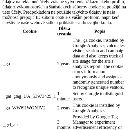
údajov na reklamné účely vrátane vytvorenia zákazníckeho profilu,
údaje z výkonnostných a štatistických súborov cookie sa použijú na
tieto účely. Predpokladom na použitie takýchto údajov je naša
možnosť prepojiť ID súboru cookie s vaším profilom, napr. keď
navštívite naše webové sídlo a prihlásite sa do svojho konta.
Dĺžka
Cookie
Popis
trvania
The _ga cookie, installed by
Google Analytics, calculates
visitor, session and campaign
data and also keeps track of
site usage for the site's
_ga
2 years
analytics report. The cookie
stores information
anonymously and assigns a
randomly generated number
to recognize unique visitors.
1
Set by Google to distinguish
_gat_gtag_UA_53973425_1
minute
users.
This cookie is installed by
_ga_WW6HWGNJV2
2 years
Google Analytics.
Provided by Google Tag
3
Manager to experiment
_gcl_au
months
advertisement efficiency of