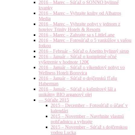
2016 – Marec – Súťaž o SONNO bylinné
kvapky
2016 – Marec – Vyhrajte knihy od Albatros
Media
2016 – Marec – Vyhrajte pobyt v jednom z
hotelov Trinity Hotels & Resorts
2016 – Marec – Zahrajte sa s LittleLane
2016 – Marec – Fotosúťaž o 5 vankúšov s vašou
fotkou
2016 – Február – Súťaž o Apetito bylinný sirup
2016 – Január – Súťaž o kompletné očné
vyšetrenie v hodnote 120€
2016 – Január – Súťaž o víkendový pobyt vo
Wellness Hoteli Borovica
2016 – Január – Súťaž o dojčenskú fľašu
Haberman
2016 – Január – Súťaž o kašmírový šál a
unikátny BIO arganový olej
— Súťaže 2015
2015 – December – Fotosúťaž o účasť v
kalendári
2015 – November – Navrhnite vlastnú
pohľadnicu a vyhrajte
2015 – November – Súťaž s dojčenskou
vodou Lucka