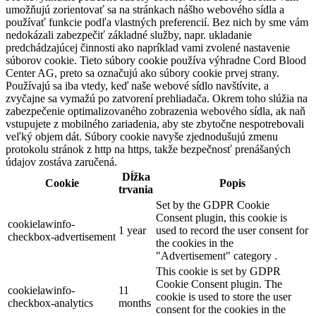
umožňujú zorientovať sa na stránkach nášho webového sídla a
používať funkcie podľa vlastných preferencií. Bez nich by sme vám
nedokázali zabezpečiť základné služby, napr. ukladanie
predchádzajúcej činnosti ako napríklad vami zvolené nastavenie
súborov cookie. Tieto súbory cookie používa výhradne Cord Blood
Center AG, preto sa označujú ako súbory cookie prvej strany.
Používajú sa iba vtedy, keď naše webové sídlo navštívite, a
zvyčajne sa vymažú po zatvorení prehliadača. Okrem toho slúžia na
zabezpečenie optimalizovaného zobrazenia webového sídla, ak naň
vstupujete z mobilného zariadenia, aby ste zbytočne nespotrebovali
veľký objem dát. Súbory cookie navyše zjednodušujú zmenu
protokolu stránok z http na https, takže bezpečnosť prenášaných
údajov zostáva zaručená.
Dĺžka
Cookie
Popis
trvania
Set by the GDPR Cookie
Consent plugin, this cookie is
cookielawinfo-
1 year
used to record the user consent for
checkbox-advertisement
the cookies in the
"Advertisement" category .
This cookie is set by GDPR
Cookie Consent plugin. The
cookielawinfo-
11
cookie is used to store the user
checkbox-analytics
months
consent for the cookies in the