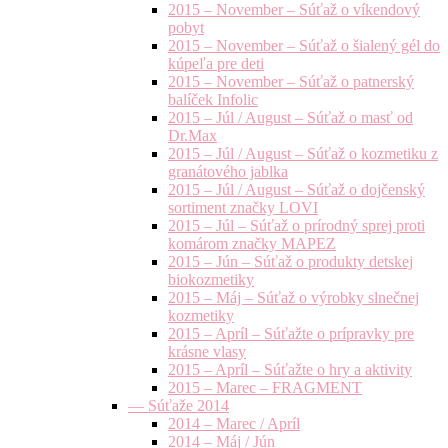
2015 – November – Súťaž o víkendový
pobyt
2015 – November – Súťaž o šialený gél do
kúpeľa pre deti
2015 – November – Súťaž o patnerský
balíček Infolic
2015 – Júl / August – Súťaž o masť od
Dr.Max
2015 – Júl / August – Súťaž o kozmetiku z
granátového jablka
2015 – Júl / August – Súťaž o dojčenský
sortiment značky LOVI
2015 – Júl – Súťaž o prírodný sprej proti
komárom značky MAPEZ
2015 – Jún – Súťaž o produkty detskej
biokozmetiky
2015 – Máj – Súťaž o výrobky slnečnej
kozmetiky
2015 – Apríl – Súťažte o prípravky pre
krásne vlasy
2015 – Apríl – Súťažte o hry a aktivity
2015 – Marec – FRAGMENT
— Súťaže 2014
2014 – Marec / Apríl
2014 – Máj / Jún