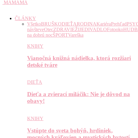
MAMAMA
ČLÁNKY
Všetko
BRUŠKO
DIEŤA
RODINA
Kariéra
Prehľad
PSY
návšteve
Otec
ZDRAVIE
ŽIJE
DIVADLO
Fotooko
HUDB
na dobrú noc
ŠPORT
Vareška
KNIHY
Vianočná knižná nádielka, ktorá rozžiari
detské tváre
DIEŤA
Dieťa a zvierací miláčik: Nie je dôvod na
obavy!
KNIHY
Vstúpte do sveta bohýň, hrdiniek,
mocných kráľovien a mystických bytostí