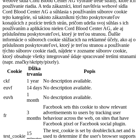
webové sídla Cord Blood Center AG vybrané tretie strany, ktoré ich
používanie riadia. A teda zákazníci, ktorí navštívia webové sídla
Cord Blood Center AG a súhlasia s používaním súborov cookie
tejto kategórie, sú takisto zákazníkmi týchto poskytovateľov
konajúcich z pozície tretích strán, pričom udelia svoj súhlas s ich
používaním a aplikáciou nielen Cord Blood Center AG, ale aj
príslušnému poskytovateľovi, ktorý je treťou stranou. Ďalšie
informácie o súboroch cookie slúžiacich na reklamné účely, ako aj o
príslušnom poskytovateľovi, ktorý je treťou stranou a používanie
týchto súborov cookie riadi, nájdete v zozname súborov cookie,
ktorý obsahuje všetky integrované údaje spracované tretími stranami
(napr. značky/skripty/pixely).
Dĺžka
Cookie
Popis
trvania
ckf
1 year
No description available.
euvf
14 days
No description available.
1
euvh
No description available.
month
Facebook sets this cookie to show relevant
3
advertisements to users by tracking user
fr
months
behaviour across the web, on sites that have
Facebook pixel or Facebook social plugin.
The test_cookie is set by doubleclick.net and is
15
test_cookie
used to determine if the user's browser supports
minutes