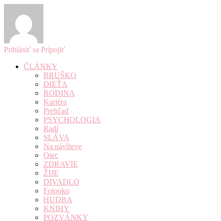
Prihlásiť sa
Pripojiť
ČLÁNKY
BRUŠKO
DIEŤA
RODINA
Kariéra
Prehľad
PSYCHOLOGIA
Radí
SLÁVA
Na návšteve
Otec
ZDRAVIE
ŽIJE
DIVADLO
Fotooko
HUDBA
KNIHY
POZVÁNKY