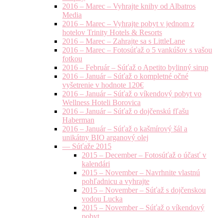
2016 – Marec – Vyhrajte knihy od Albatros
Media
2016 – Marec – Vyhrajte pobyt v jednom z
hotelov Trinity Hotels & Resorts
2016 – Marec – Zahrajte sa s LittleLane
2016 – Marec – Fotosúťaž o 5 vankúšov s vašou
fotkou
2016 – Február – Súťaž o Apetito bylinný sirup
2016 – Január – Súťaž o kompletné očné
vyšetrenie v hodnote 120€
2016 – Január – Súťaž o víkendový pobyt vo
Wellness Hoteli Borovica
2016 – Január – Súťaž o dojčenskú fľašu
Haberman
2016 – Január – Súťaž o kašmírový šál a
unikátny BIO arganový olej
— Súťaže 2015
2015 – December – Fotosúťaž o účasť v
kalendári
2015 – November – Navrhnite vlastnú
pohľadnicu a vyhrajte
2015 – November – Súťaž s dojčenskou
vodou Lucka
2015 – November – Súťaž o víkendový
pobyt