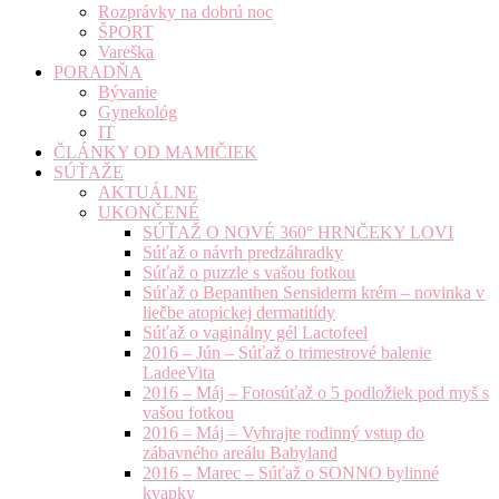
Rozprávky na dobrú noc
ŠPORT
Vareška
PORADŇA
Bývanie
Gynekológ
IT
ČLÁNKY OD MAMIČIEK
SÚŤAŽE
AKTUÁLNE
UKONČENÉ
SÚŤAŽ O NOVÉ 360° HRNČEKY LOVI
Súťaž o návrh predzáhradky
Súťaž o puzzle s vašou fotkou
Súťaž o Bepanthen Sensiderm krém – novinka v
liečbe atopickej dermatitídy
Súťaž o vaginálny gél Lactofeel
2016 – Jún – Súťaž o trimestrové balenie
LadeeVita
2016 – Máj – Fotosúťaž o 5 podložiek pod myš s
vašou fotkou
2016 – Máj – Vyhrajte rodinný vstup do
zábavného areálu Babyland
2016 – Marec – Súťaž o SONNO bylinné
kvapky