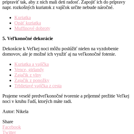
pripraviť tak, aby z nich mali deti radosť. Zapojiť ich do prípravy
napr. rozkošných kuriatok z vajíčok určite nebude náročné.
Kuriatka
Opäť kuriatka
Muffinové dobroty
5. Veľkonočné dekorácie
Dekorácie k Veľkej noci môžu poslúžiť nielen na vyzdobenie
domovov, ale je možné ich využiť aj na veľkonočné fotenie.
Kuriatka a vajíčka
Vence, girlandy
Zajačik z vlny
Zajačik z ponožky
Trblietavé vajíčka z cesta
Prajeme veselé predveľkonočné tvorenie a príjemné prežitie Veľkej
noci v kruhu ľudí, ktorých máte radi.
Autor: Nikela
Share
Facebook
Twitter