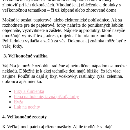
zhotoviť pri ich dekoráciách. Vhodné je aj oblečenie a doplnky s
veľkonočnou tematikou – či už kúpené alebo zhotovené doma.
Možné je poslať papierové, alebo elektronické pohľadnice. Ak sa
rozhodnete pre tie papierové, fotky nahráte do ponúkaných šablón,
objednáte, vyzdvihnete a zašlete. Nájdete aj produkty, ktoré navyše
umožňujú vypísať text, adresu, objednať to priamo z mobilu.
Pohľadnicu vytlačia a zašlú za vás. Dokonca aj známka môže byť z
vašej fotky.
3. Veľkonočné vajíčka
Vajíčka je možné ozdobiť tradične aj netradične, nápadom sa medze
nekladú. Dôležité je k akej technike deti majú bližšie, čo ich viac
zaujme. Použiť sa dajú aj fixy, voskovky, rastlinky, ryža, zelenina,
dokonca aj šumienka.
Fixy a šumienka
Pena na holenie, tavná pištoľ, farby
Ryža
Lak na nechty
4. Veľkonočné recepty
K Veľkej noci patria aj rôzne maškrty. Aj tie tradičné sa dajú