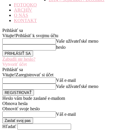
FOTOOKO
ARCHÍV
O NÁS
KONTAKT
Prihlásiť sa
Vitajte!
Prihlásiť k svojmu účtu
Vaše užívateľské meno
heslo
Zabudli ste heslo?
Vytvoriť účet
Prihlásiť sa
Vitajte!
Zaregistrovať si účet
Váš e-mail
Vaše užívateľské meno
Heslo vám bude zaslané e-mailom
Obnova hesla
Obnoviť svoje heslo
Váš e-mail
Hľadať