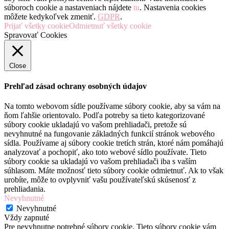
súboroch cookie a nastaveniach nájdete
tu
. Nastavenia cookies
môžete kedykoľvek zmeniť.
GDPR
.
Prijať všetky cookie
Odmietnuť všetky cookie
Spravovať Cookies
Close
Prehľad zásad ochrany osobných údajov
Na tomto webovom sídle používame súbory cookie, aby sa vám na
ňom ľahšie orientovalo. Podľa potreby sa tieto kategorizované
súbory cookie ukladajú vo vašom prehliadači, pretože sú
nevyhnutné na fungovanie základných funkcií stránok webového
sídla. Používame aj súbory cookie tretích strán, ktoré nám pomáhajú
analyzovať a pochopiť, ako toto webové sídlo používate. Tieto
súbory cookie sa ukladajú vo vašom prehliadači iba s vaším
súhlasom. Máte možnosť tieto súbory cookie odmietnuť. Ak to však
urobíte, môže to ovplyvniť vašu používateľskú skúsenosť z
prehliadania.
Nevyhnutné
Nevyhnutné
Vždy zapnuté
Pre nevyhnutne potrebné súbory cookie. Tieto súbory cookie vám