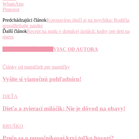
WhatsApp
Pinterest
Predchádzajúci článok
Koronavírus útočí aj na psychiku: Rodičia,
nepodliehajte panike
Ďalší článok
Recept na nudu v domácej izolácii: knihy pre deti na
mieru
SÚVISIACE ČLÁNKY
VIAC OD AUTORA
Články od mamičiek pre mamičky
Vyšite si vianočnú pohľadnicu!
DIEŤA
Dieťa a zvierací miláčik: Nie je dôvod na obavy!
BRUŠKO
Prečo sa o pupočníkovej krvi toľko hovorí?