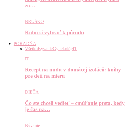
zo…
BRUŠKO
Koho si vybrať k pôrodu
PORADŇA
Všetko
Bývanie
Gynekológ
IT
IT
Recept na nudu v domácej izolácii: knihy
pre deti na mieru
DIEŤA
Čo ste chceli vedieť – cmúľanie prsta, kedy
je čas na…
Bývanie