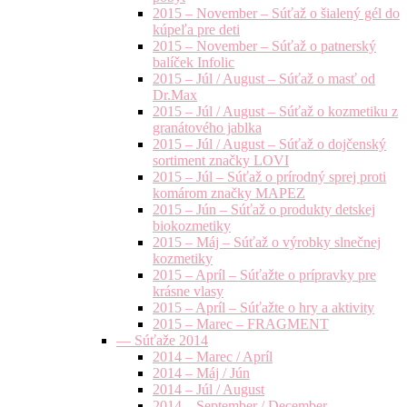
2015 – November – Súťaž o šialený gél do
kúpeľa pre deti
2015 – November – Súťaž o patnerský
balíček Infolic
2015 – Júl / August – Súťaž o masť od
Dr.Max
2015 – Júl / August – Súťaž o kozmetiku z
granátového jablka
2015 – Júl / August – Súťaž o dojčenský
sortiment značky LOVI
2015 – Júl – Súťaž o prírodný sprej proti
komárom značky MAPEZ
2015 – Jún – Súťaž o produkty detskej
biokozmetiky
2015 – Máj – Súťaž o výrobky slnečnej
kozmetiky
2015 – Apríl – Súťažte o prípravky pre
krásne vlasy
2015 – Apríl – Súťažte o hry a aktivity
2015 – Marec – FRAGMENT
— Súťaže 2014
2014 – Marec / Apríl
2014 – Máj / Jún
2014 – Júl / August
2014 – September / December