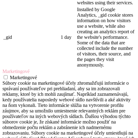
websites using their services.
Installed by Google
Analytics, _gid cookie stores
information on how visitors
use a website, while also
creating an analytics report of
_gid
1 day
the website's performance.
Some of the data that are
collected include the number
of visitors, their source, and
the pages they visit
anonymously.
Marketingové
Marketingové
Súbory cookie na marketingové účely zhromažďujú informácie o
správaní používateľov pri prehliadaní, aby sa im zobrazovali
reklamy, ktoré by ich mohli zaujímať. Napríklad zaznamenávajú,
kedy používatelia naposledy webové sídlo navštívili a aké aktivity
na ňom vykonali. Tieto informácie slúžia na vytvorenie profilu
záujmov, aby sa umožnilo umiestnenie relevantných reklám pre
používateľov na iných webových sídlach. Ďalšou výhodou týchto
súborov cookie je, že získané informácie možno použiť na
obmedzenie počtu reklám a zabránenie ich nadmernému
zobrazovaniu. Súbory cookie na marketingové účely umiestňujú na