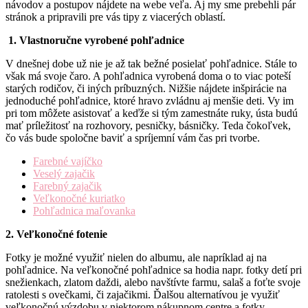
návodov a postupov nájdete na webe veľa. Aj my sme prebehli pár
stránok a pripravili pre vás tipy z viacerých oblastí.
1. Vlastnoručne vyrobené pohľadnice
V dnešnej dobe už nie je až tak bežné posielať pohľadnice. Stále to
však má svoje čaro. A pohľadnica vyrobená doma o to viac poteší
starých rodičov, či iných príbuzných. Nižšie nájdete inšpirácie na
jednoduché pohľadnice, ktoré hravo zvládnu aj menšie deti. Vy im
pri tom môžete asistovať a keďže si tým zamestnáte ruky, ústa budú
mať príležitosť na rozhovory, pesničky, básničky. Teda čokoľvek,
čo vás bude spoločne baviť a spríjemní vám čas pri tvorbe.
Farebné vajíčko
Veselý zajačik
Farebný zajačik
Veľkonočné kuriatko
Pohľadnica maľovanka
2. Veľkonočné fotenie
Fotky je možné využiť nielen do albumu, ale napríklad aj na
pohľadnice. Na veľkonočné pohľadnice sa hodia napr. fotky detí pri
snežienkach, zlatom daždi, alebo navštívte farmu, salaš a foťte svoje
ratolesti s ovečkami, či zajačikmi. Ďalšou alternatívou je využiť
veľkonočnú výzdobu v niektorom nákupnom centre a fotky