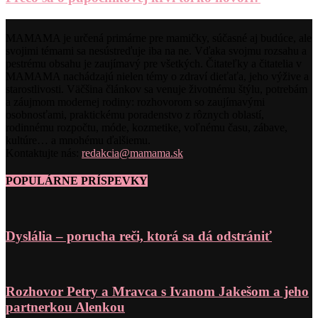
MAMAMA je určená primárne pre mamičky, súčasné aj budúce, ale
svojimi témami sa nesústreďuje iba na ne. Vďaka svojmu rozsahu a
pestrému obsahu je zaujímavý pre všetkých. Čitateľky a čitatelia v
MAMAMA nachádzajú nielen témy o zdraví dieťaťa, jeho výžive a
starostlivosti. Väčšina článkov sa venuje životnému štýlu, potrebám
a záujmom modernej rodiny: rozhovorom so zaujímavými
osobnosťami, praktickému poradenstvo z rôznych oblastí,
rodinnému rozpočtu, móde, kozmetike, voľnému času, zábave,
kultúre… a mnohému ďalšiemu.
Kontaktujte nás:
redakcia@mamama.sk
POPULÁRNE PRÍSPEVKY
Dyslália – porucha reči, ktorá sa dá odstrániť
Rozhovor Petry a Mravca s Ivanom Jakešom a jeho
partnerkou Alenkou