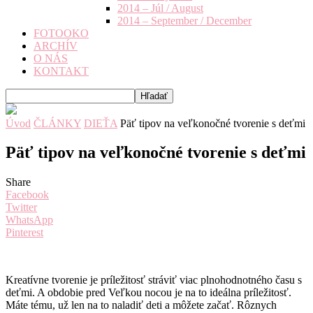
2014 – Júl / August
2014 – September / December
FOTOOKO
ARCHÍV
O NÁS
KONTAKT
Úvod
ČLÁNKY
DIEŤA
Päť tipov na veľkonočné tvorenie s deťmi
Päť tipov na veľkonočné tvorenie s deťmi
Share
Facebook
Twitter
WhatsApp
Pinterest
Kreatívne tvorenie je príležitosť stráviť viac plnohodnotného času s
deťmi. A obdobie pred Veľkou nocou je na to ideálna príležitosť.
Máte tému, už len na to naladiť deti a môžete začať. Rôznych