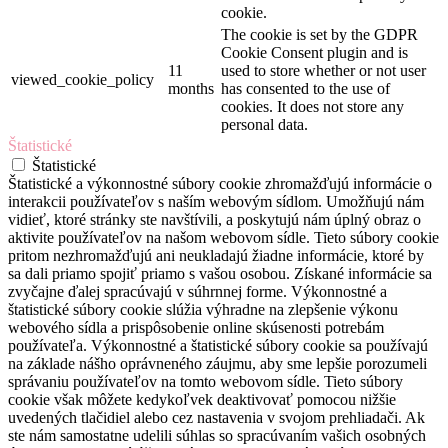
cookie.
The cookie is set by the GDPR
Cookie Consent plugin and is
11
used to store whether or not user
viewed_cookie_policy
months
has consented to the use of
cookies. It does not store any
personal data.
Štatistické
Štatistické
Štatistické a výkonnostné súbory cookie zhromažďujú informácie o
interakcii používateľov s naším webovým sídlom. Umožňujú nám
vidieť, ktoré stránky ste navštívili, a poskytujú nám úplný obraz o
aktivite používateľov na našom webovom sídle. Tieto súbory cookie
pritom nezhromažďujú ani neukladajú žiadne informácie, ktoré by
sa dali priamo spojiť priamo s vašou osobou. Získané informácie sa
zvyčajne ďalej spracúvajú v súhrnnej forme. Výkonnostné a
štatistické súbory cookie slúžia výhradne na zlepšenie výkonu
webového sídla a prispôsobenie online skúsenosti potrebám
používateľa. Výkonnostné a štatistické súbory cookie sa používajú
na základe nášho oprávneného záujmu, aby sme lepšie porozumeli
správaniu používateľov na tomto webovom sídle. Tieto súbory
cookie však môžete kedykoľvek deaktivovať pomocou nižšie
uvedených tlačidiel alebo cez nastavenia v svojom prehliadači. Ak
ste nám samostatne udelili súhlas so spracúvaním vašich osobných