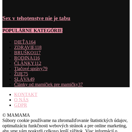
Sex v tehotenstve nie je tabu
POPULÁRNE KATEGÓRIE
DIEŤA
164
ZDRAVIE
118
BRUŠKO
117
RODINA
116
ČLÁNKY
112
Tlačové správy
79
ŽIJE
75
SLÁVA
49
Články od mamičiek pre mamičky
37
KONTAKT
O NÁS
GDPR
© MAMAMA
Súbory cookie používame na zhromažďovanie štatistických údajov,
optimalizáciu funkčnosti webových stránok a pre online marketing,
aby sme vám poskytli celkovo lepší zážitok. Viac informácií o