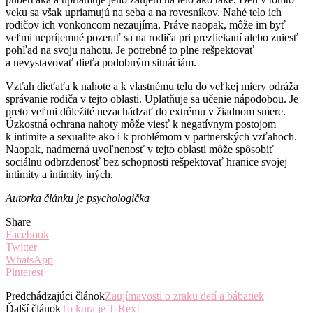
veku sa však upriamujú na seba a na rovesníkov. Nahé telo ich
rodičov ich vonkoncom nezaujíma. Práve naopak, môže im byť
veľmi nepríjemné pozerať sa na rodiča pri prezliekaní alebo zniesť
pohľad na svoju nahotu. Je potrebné to plne rešpektovať
a nevystavovať dieťa podobným situáciám.
Vzťah dieťaťa k nahote a k vlastnému telu do veľkej miery odráža
správanie rodiča v tejto oblasti. Uplatňuje sa učenie nápodobou. Je
preto veľmi dôležité nezachádzať do extrému v žiadnom smere.
Úzkostná ochrana nahoty môže viesť k negatívnym postojom
k intimite a sexualite ako i k problémom v partnerských vzťahoch.
Naopak, nadmerná uvoľnenosť v tejto oblasti môže spôsobiť
sociálnu odbrzdenosť bez schopnosti rešpektovať hranice svojej
intimity a intimity iných.
Autorka článku je psychologička
Share
Facebook
Twitter
WhatsApp
Pinterest
Predchádzajúci článok
Zaujímavosti o zraku detí a bábätiek
Ďalší článok
To kura je T-Rex!