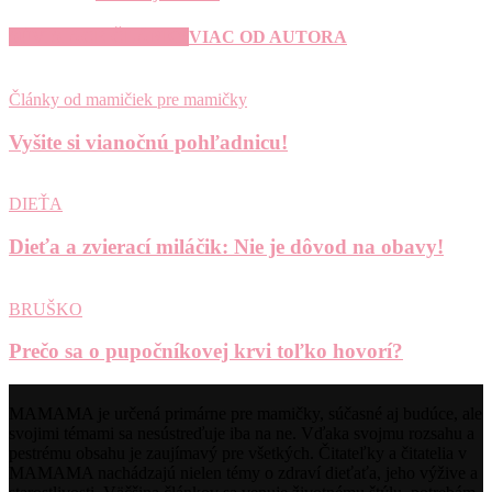
SÚVISIACE ČLÁNKY
VIAC OD AUTORA
Články od mamičiek pre mamičky
Vyšite si vianočnú pohľadnicu!
DIEŤA
Dieťa a zvierací miláčik: Nie je dôvod na obavy!
BRUŠKO
Prečo sa o pupočníkovej krvi toľko hovorí?
MAMAMA je určená primárne pre mamičky, súčasné aj budúce, ale
svojimi témami sa nesústreďuje iba na ne. Vďaka svojmu rozsahu a
pestrému obsahu je zaujímavý pre všetkých. Čitateľky a čitatelia v
MAMAMA nachádzajú nielen témy o zdraví dieťaťa, jeho výžive a