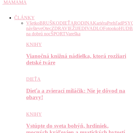
MAMAMA
ČLÁNKY
Všetko
BRUŠKO
DIEŤA
RODINA
Kariéra
Prehľad
PSY
návšteve
Otec
ZDRAVIE
ŽIJE
DIVADLO
Fotooko
HUDB
na dobrú noc
ŠPORT
Vareška
KNIHY
Vianočná knižná nádielka, ktorá rozžiari
detské tváre
DIEŤA
Dieťa a zvierací miláčik: Nie je dôvod na
obavy!
KNIHY
Vstúpte do sveta bohýň, hrdiniek,
mocných kráľovien a mystických bytostí