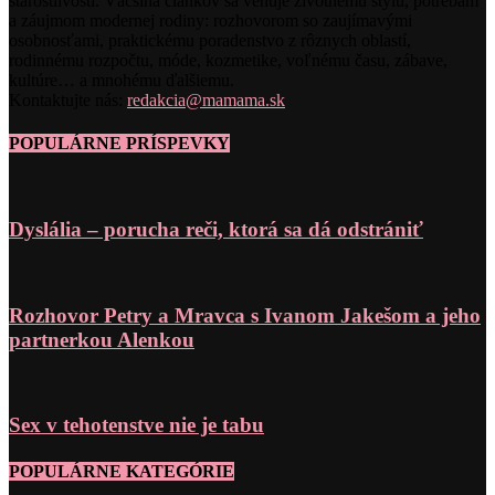
starostlivosti. Väčšina článkov sa venuje životnému štýlu, potrebám
a záujmom modernej rodiny: rozhovorom so zaujímavými
osobnosťami, praktickému poradenstvo z rôznych oblastí,
rodinnému rozpočtu, móde, kozmetike, voľnému času, zábave,
kultúre… a mnohému ďalšiemu.
Kontaktujte nás:
redakcia@mamama.sk
POPULÁRNE PRÍSPEVKY
Dyslália – porucha reči, ktorá sa dá odstrániť
Rozhovor Petry a Mravca s Ivanom Jakešom a jeho
partnerkou Alenkou
Sex v tehotenstve nie je tabu
POPULÁRNE KATEGÓRIE