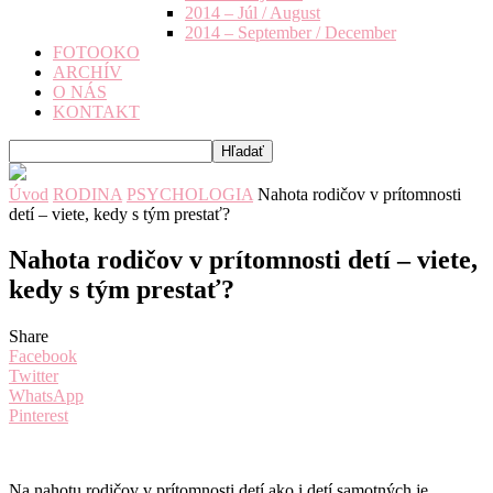
2014 – Júl / August
2014 – September / December
FOTOOKO
ARCHÍV
O NÁS
KONTAKT
Úvod
RODINA
PSYCHOLOGIA
Nahota rodičov v prítomnosti
detí – viete, kedy s tým prestať?
Nahota rodičov v prítomnosti detí – viete,
kedy s tým prestať?
Share
Facebook
Twitter
WhatsApp
Pinterest
Na nahotu rodičov v prítomnosti detí ako i detí samotných je