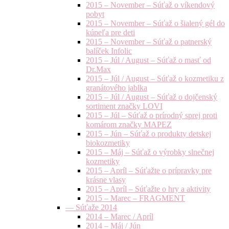
2015 – November – Súťaž o víkendový
pobyt
2015 – November – Súťaž o šialený gél do
kúpeľa pre deti
2015 – November – Súťaž o patnerský
balíček Infolic
2015 – Júl / August – Súťaž o masť od
Dr.Max
2015 – Júl / August – Súťaž o kozmetiku z
granátového jablka
2015 – Júl / August – Súťaž o dojčenský
sortiment značky LOVI
2015 – Júl – Súťaž o prírodný sprej proti
komárom značky MAPEZ
2015 – Jún – Súťaž o produkty detskej
biokozmetiky
2015 – Máj – Súťaž o výrobky slnečnej
kozmetiky
2015 – Apríl – Súťažte o prípravky pre
krásne vlasy
2015 – Apríl – Súťažte o hry a aktivity
2015 – Marec – FRAGMENT
— Súťaže 2014
2014 – Marec / Apríl
2014 – Máj / Jún