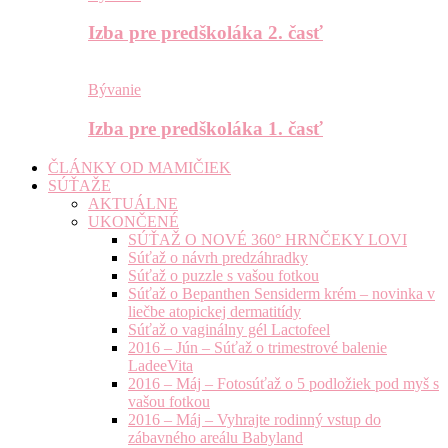
Izba pre predškoláka 2. časť
Bývanie
Izba pre predškoláka 1. časť
ČLÁNKY OD MAMIČIEK
SÚŤAŽE
AKTUÁLNE
UKONČENÉ
SÚŤAŽ O NOVÉ 360° HRNČEKY LOVI
Súťaž o návrh predzáhradky
Súťaž o puzzle s vašou fotkou
Súťaž o Bepanthen Sensiderm krém – novinka v
liečbe atopickej dermatitídy
Súťaž o vaginálny gél Lactofeel
2016 – Jún – Súťaž o trimestrové balenie
LadeeVita
2016 – Máj – Fotosúťaž o 5 podložiek pod myš s
vašou fotkou
2016 – Máj – Vyhrajte rodinný vstup do
zábavného areálu Babyland