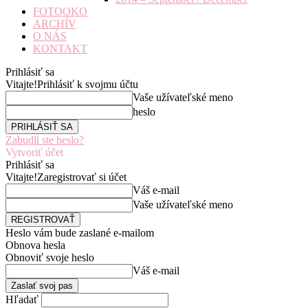
FOTOOKO
ARCHÍV
O NÁS
KONTAKT
Prihlásiť sa
Vitajte!
Prihlásiť k svojmu účtu
Vaše užívateľské meno
heslo
Zabudli ste heslo?
Vytvoriť účet
Prihlásiť sa
Vitajte!
Zaregistrovať si účet
Váš e-mail
Vaše užívateľské meno
Heslo vám bude zaslané e-mailom
Obnova hesla
Obnoviť svoje heslo
Váš e-mail
Hľadať