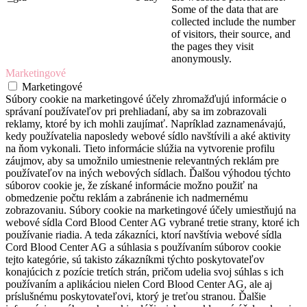
Some of the data that are
collected include the number
of visitors, their source, and
the pages they visit
anonymously.
Marketingové
Marketingové
Súbory cookie na marketingové účely zhromažďujú informácie o
správaní používateľov pri prehliadaní, aby sa im zobrazovali
reklamy, ktoré by ich mohli zaujímať. Napríklad zaznamenávajú,
kedy používatelia naposledy webové sídlo navštívili a aké aktivity
na ňom vykonali. Tieto informácie slúžia na vytvorenie profilu
záujmov, aby sa umožnilo umiestnenie relevantných reklám pre
používateľov na iných webových sídlach. Ďalšou výhodou týchto
súborov cookie je, že získané informácie možno použiť na
obmedzenie počtu reklám a zabránenie ich nadmernému
zobrazovaniu. Súbory cookie na marketingové účely umiestňujú na
webové sídla Cord Blood Center AG vybrané tretie strany, ktoré ich
používanie riadia. A teda zákazníci, ktorí navštívia webové sídla
Cord Blood Center AG a súhlasia s používaním súborov cookie
tejto kategórie, sú takisto zákazníkmi týchto poskytovateľov
konajúcich z pozície tretích strán, pričom udelia svoj súhlas s ich
používaním a aplikáciou nielen Cord Blood Center AG, ale aj
príslušnému poskytovateľovi, ktorý je treťou stranou. Ďalšie