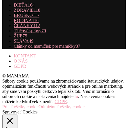
DIEŤA
164
ZDRAVIE
118
BRUŠKO
117
RODINA
116
ČLÁNKY
112
Tlačové správy
79
ŽIJE
75
SLÁVA
49
Články od mamičiek pre mamičky
37
KONTAKT
O NÁS
GDPR
© MAMAMA
Súbory cookie používame na zhromažďovanie štatistických údajov,
optimalizáciu funkčnosti webových stránok a pre online marketing,
aby sme vám poskytli celkovo lepší zážitok. Viac informácií o
súboroch cookie a nastaveniach nájdete
tu
. Nastavenia cookies
môžete kedykoľvek zmeniť.
GDPR
.
Prijať všetky cookie
Odmietnuť všetky cookie
Spravovať Cookies