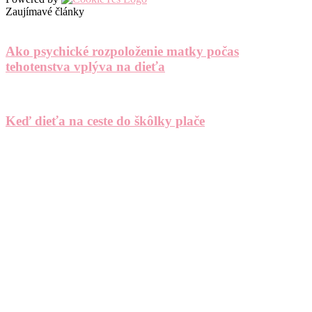
Zaujímavé články
Ako psychické rozpoloženie matky počas
tehotenstva vplýva na dieťa
Keď dieťa na ceste do škôlky plače