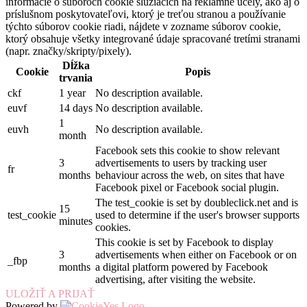
informácie o súboroch cookie slúžiacich na reklamné účely, ako aj o
príslušnom poskytovateľovi, ktorý je treťou stranou a používanie
týchto súborov cookie riadi, nájdete v zozname súborov cookie,
ktorý obsahuje všetky integrované údaje spracované tretími stranami
(napr. značky/skripty/pixely).
Dĺžka
Cookie
Popis
trvania
ckf
1 year
No description available.
euvf
14 days
No description available.
1
euvh
No description available.
month
Facebook sets this cookie to show relevant
3
advertisements to users by tracking user
fr
months
behaviour across the web, on sites that have
Facebook pixel or Facebook social plugin.
The test_cookie is set by doubleclick.net and is
15
test_cookie
used to determine if the user's browser supports
minutes
cookies.
This cookie is set by Facebook to display
3
advertisements when either on Facebook or on
_fbp
months
a digital platform powered by Facebook
advertising, after visiting the website.
ULOŽIŤ A PRIJAŤ
Powered by