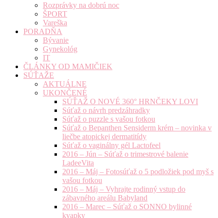
Rozprávky na dobrú noc
ŠPORT
Vareška
PORADŇA
Bývanie
Gynekológ
IT
ČLÁNKY OD MAMIČIEK
SÚŤAŽE
AKTUÁLNE
UKONČENÉ
SÚŤAŽ O NOVÉ 360° HRNČEKY LOVI
Súťaž o návrh predzáhradky
Súťaž o puzzle s vašou fotkou
Súťaž o Bepanthen Sensiderm krém – novinka v
liečbe atopickej dermatitídy
Súťaž o vaginálny gél Lactofeel
2016 – Jún – Súťaž o trimestrové balenie
LadeeVita
2016 – Máj – Fotosúťaž o 5 podložiek pod myš s
vašou fotkou
2016 – Máj – Vyhrajte rodinný vstup do
zábavného areálu Babyland
2016 – Marec – Súťaž o SONNO bylinné
kvapky