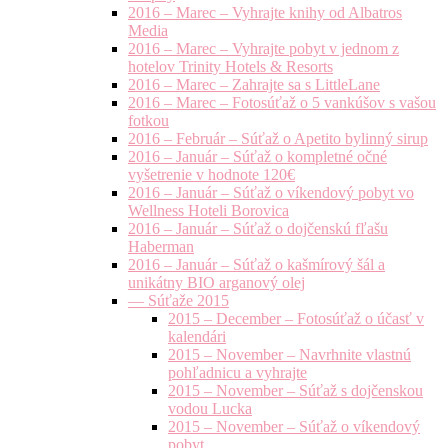
2016 – Marec – Vyhrajte knihy od Albatros
Media
2016 – Marec – Vyhrajte pobyt v jednom z
hotelov Trinity Hotels & Resorts
2016 – Marec – Zahrajte sa s LittleLane
2016 – Marec – Fotosúťaž o 5 vankúšov s vašou
fotkou
2016 – Február – Súťaž o Apetito bylinný sirup
2016 – Január – Súťaž o kompletné očné
vyšetrenie v hodnote 120€
2016 – Január – Súťaž o víkendový pobyt vo
Wellness Hoteli Borovica
2016 – Január – Súťaž o dojčenskú fľašu
Haberman
2016 – Január – Súťaž o kašmírový šál a
unikátny BIO arganový olej
— Súťaže 2015
2015 – December – Fotosúťaž o účasť v
kalendári
2015 – November – Navrhnite vlastnú
pohľadnicu a vyhrajte
2015 – November – Súťaž s dojčenskou
vodou Lucka
2015 – November – Súťaž o víkendový
pobyt