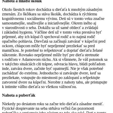
Nahota a mladší školák
Okolo šiestich rokov dochádza u dieťaťa k mnohým zásadným
zmenám. Zo škôlkara sa stáva školák, dochádza k rýchlemu
kognitívnemu i sociálnemu vývinu. Deti sú v tomto veku značne
samostatnejšie, snaživejšie a iniciatívnejšie. Okrem iného aj
v starostlivosti o seba. Dokážu sa už samé obliecť a zvládajú
i základnú hygienu. Väčšine detí už v tomto veku prestáva byť
príjemné, aby ich kúpal či sprchoval rodič a to najmä rodič
opačného pohlavia. Dievčatá sa začínajú zatvárať v kúpeľni pred
ockom, chlapcom môže byť nepríjemné prezliekať sa pred
mamičkou. Je potrebné to rešpektovať a dopriať dieťaťu želané
súkromie. Rovnako nepríjemné môže byť pre dieťa stretnutie
s rodičom v Adamovom rúchu. Ak si všimnete, že váš potomok sa
v takýchto situáciách cíti trápne, odvracia hlavu, blúdi pohľadom
inde, zatvára dvere, začnite byť opatrnejší. Nie je však potrebné
zachádzať do extrému. Jednoducho si zatvárajte dvere, keď sa
prezliekate, vstupujte do miestnosti po zaklopaní a rešpektujte
zatvorené dvere na kúpeľni. Nerobte z nahoty tabu, ale pristupujte
k intimite vášho dieťaťa so všetkou vážnosťou.
Nahota a puberťák
Niekedy po desiatom roku sa začne telo dieťaťa zásadne meniť.
Fyzické dospievanie na seba strháva veľkú čas pozornosti
puberťáka a upriamuje jeho záujem na telo ako také. Deti v tomto