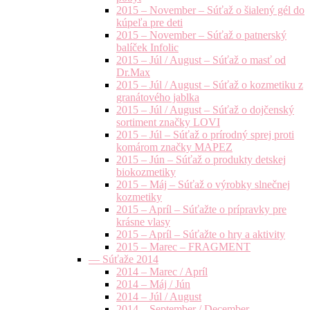
2015 – November – Súťaž o šialený gél do
kúpeľa pre deti
2015 – November – Súťaž o patnerský
balíček Infolic
2015 – Júl / August – Súťaž o masť od
Dr.Max
2015 – Júl / August – Súťaž o kozmetiku z
granátového jablka
2015 – Júl / August – Súťaž o dojčenský
sortiment značky LOVI
2015 – Júl – Súťaž o prírodný sprej proti
komárom značky MAPEZ
2015 – Jún – Súťaž o produkty detskej
biokozmetiky
2015 – Máj – Súťaž o výrobky slnečnej
kozmetiky
2015 – Apríl – Súťažte o prípravky pre
krásne vlasy
2015 – Apríl – Súťažte o hry a aktivity
2015 – Marec – FRAGMENT
— Súťaže 2014
2014 – Marec / Apríl
2014 – Máj / Jún
2014 – Júl / August
2014 – September / December