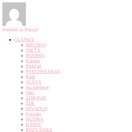
Prihlásiť sa
Pripojiť
ČLÁNKY
BRUŠKO
DIEŤA
RODINA
Kariéra
Prehľad
PSYCHOLOGIA
Radí
SLÁVA
Na návšteve
Otec
ZDRAVIE
ŽIJE
DIVADLO
Fotooko
HUDBA
KNIHY
POZVÁNKY