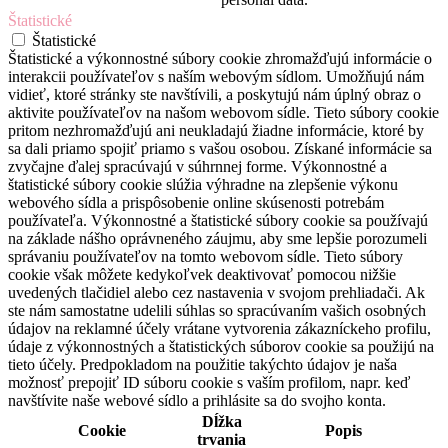
Štatistické
Štatistické
Štatistické a výkonnostné súbory cookie zhromažďujú informácie o
interakcii používateľov s naším webovým sídlom. Umožňujú nám
vidieť, ktoré stránky ste navštívili, a poskytujú nám úplný obraz o
aktivite používateľov na našom webovom sídle. Tieto súbory cookie
pritom nezhromažďujú ani neukladajú žiadne informácie, ktoré by
sa dali priamo spojiť priamo s vašou osobou. Získané informácie sa
zvyčajne ďalej spracúvajú v súhrnnej forme. Výkonnostné a
štatistické súbory cookie slúžia výhradne na zlepšenie výkonu
webového sídla a prispôsobenie online skúsenosti potrebám
používateľa. Výkonnostné a štatistické súbory cookie sa používajú
na základe nášho oprávneného záujmu, aby sme lepšie porozumeli
správaniu používateľov na tomto webovom sídle. Tieto súbory
cookie však môžete kedykoľvek deaktivovať pomocou nižšie
uvedených tlačidiel alebo cez nastavenia v svojom prehliadači. Ak
ste nám samostatne udelili súhlas so spracúvaním vašich osobných
údajov na reklamné účely vrátane vytvorenia zákazníckeho profilu,
údaje z výkonnostných a štatistických súborov cookie sa použijú na
tieto účely. Predpokladom na použitie takýchto údajov je naša
možnosť prepojiť ID súboru cookie s vaším profilom, napr. keď
navštívite naše webové sídlo a prihlásite sa do svojho konta.
Dĺžka
Cookie
Popis
trvania