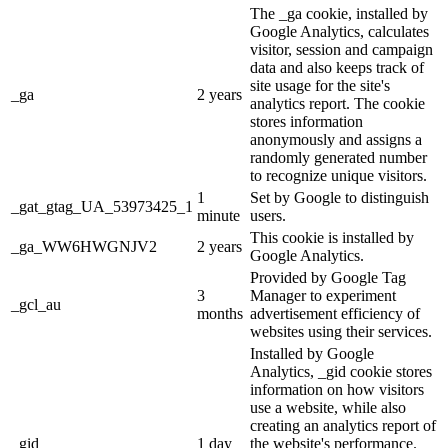
The _ga cookie, installed by
Google Analytics, calculates
visitor, session and campaign
data and also keeps track of
site usage for the site's
_ga
2 years
analytics report. The cookie
stores information
anonymously and assigns a
randomly generated number
to recognize unique visitors.
1
Set by Google to distinguish
_gat_gtag_UA_53973425_1
minute
users.
This cookie is installed by
_ga_WW6HWGNJV2
2 years
Google Analytics.
Provided by Google Tag
3
Manager to experiment
_gcl_au
months
advertisement efficiency of
websites using their services.
Installed by Google
Analytics, _gid cookie stores
information on how visitors
use a website, while also
creating an analytics report of
_gid
1 day
the website's performance.