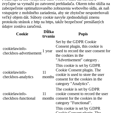
zvyčajne sa vymažú po zatvorení prehliadača. Okrem toho slúžia na
zabezpečenie optimalizovaného zobrazenia webového sídla, ak naň
vstupujete z mobilného zariadenia, aby ste zbytočne nespotrebovali
veľký objem dát. Súbory cookie navyše zjednodušujú zmenu
protokolu stránok z http na https, takže bezpečnosť prenášaných
údajov zostáva zaručená.
Dĺžka
Cookie
Popis
trvania
Set by the GDPR Cookie
Consent plugin, this cookie is
cookielawinfo-
1 year
used to record the user consent for
checkbox-advertisement
the cookies in the
"Advertisement" category .
This cookie is set by GDPR
Cookie Consent plugin. The
cookielawinfo-
11
cookie is used to store the user
checkbox-analytics
months
consent for the cookies in the
category "Analytics".
The cookie is set by GDPR
cookielawinfo-
11
cookie consent to record the user
checkbox-functional
months
consent for the cookies in the
category "Functional".
This cookie is set by GDPR
Cookie Consent plugin. The