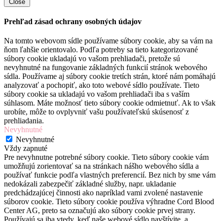
Close
Prehľad zásad ochrany osobných údajov
Na tomto webovom sídle používame súbory cookie, aby sa vám na
ňom ľahšie orientovalo. Podľa potreby sa tieto kategorizované
súbory cookie ukladajú vo vašom prehliadači, pretože sú
nevyhnutné na fungovanie základných funkcií stránok webového
sídla. Používame aj súbory cookie tretích strán, ktoré nám pomáhajú
analyzovať a pochopiť, ako toto webové sídlo používate. Tieto
súbory cookie sa ukladajú vo vašom prehliadači iba s vaším
súhlasom. Máte možnosť tieto súbory cookie odmietnuť. Ak to však
urobíte, môže to ovplyvniť vašu používateľskú skúsenosť z
prehliadania.
Nevyhnutné
Nevyhnutné
Vždy zapnuté
Pre nevyhnutne potrebné súbory cookie. Tieto súbory cookie vám
umožňujú zorientovať sa na stránkach nášho webového sídla a
používať funkcie podľa vlastných preferencií. Bez nich by sme vám
nedokázali zabezpečiť základné služby, napr. ukladanie
predchádzajúcej činnosti ako napríklad vami zvolené nastavenie
súborov cookie. Tieto súbory cookie používa výhradne Cord Blood
Center AG, preto sa označujú ako súbory cookie prvej strany.
Používajú sa iba vtedy, keď naše webové sídlo navštívite, a