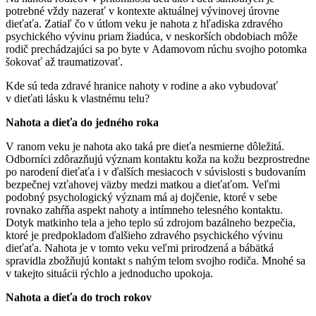
potrebné vždy nazerať v kontexte aktuálnej vývinovej úrovne
dieťaťa. Zatiaľ čo v útlom veku je nahota z hľadiska zdravého
psychického vývinu priam žiadúca, v neskorších obdobiach môže
rodič prechádzajúci sa po byte v Adamovom rúchu svojho potomka
šokovať až traumatizovať.
Kde sú teda zdravé hranice nahoty v rodine a ako vybudovať
v dieťati lásku k vlastnému telu?
Nahota a dieťa do jedného roka
V ranom veku je nahota ako taká pre dieťa nesmierne dôležitá.
Odborníci zdôrazňujú význam kontaktu koža na kožu bezprostredne
po narodení dieťaťa i v ďalších mesiacoch v súvislosti s budovaním
bezpečnej vzťahovej väzby medzi matkou a dieťaťom. Veľmi
podobný psychologický význam má aj dojčenie, ktoré v sebe
rovnako zahŕňa aspekt nahoty a intímneho telesného kontaktu.
Dotyk matkinho tela a jeho teplo sú zdrojom bazálneho bezpečia,
ktoré je predpokladom ďalšieho zdravého psychického vývinu
dieťaťa. Nahota je v tomto veku veľmi prirodzená a bábätká
spravidla zbožňujú kontakt s nahým telom svojho rodiča. Mnohé sa
v takejto situácii rýchlo a jednoducho upokoja.
Nahota a dieťa do troch rokov