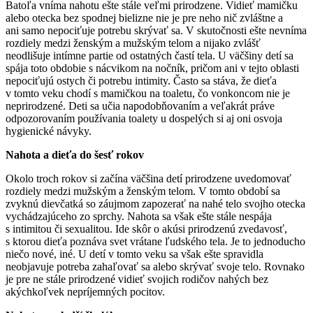
Batoľa vníma nahotu ešte stále veľmi prirodzene. Vidieť mamičku
alebo otecka bez spodnej bielizne nie je pre neho nič zvláštne a
ani samo nepociťuje potrebu skrývať sa. V skutočnosti ešte nevníma
rozdiely medzi ženským a mužským telom a nijako zvlášť
neodlišuje intímne partie od ostatných častí tela. U väčšiny detí sa
spája toto obdobie s nácvikom na nočník, pričom ani v tejto oblasti
nepociťujú ostych či potrebu intimity. Často sa stáva, že dieťa
v tomto veku chodí s mamičkou na toaletu, čo vonkoncom nie je
neprirodzené. Deti sa učia napodobňovaním a veľakrát práve
odpozorovaním používania toalety u dospelých si aj oni osvoja
hygienické návyky.
Nahota a dieťa do šesť rokov
Okolo troch rokov si začína väčšina detí prirodzene uvedomovať
rozdiely medzi mužským a ženským telom. V tomto období sa
zvyknú dievčatká so záujmom zapozerať na nahé telo svojho otecka
vychádzajúceho zo sprchy. Nahota sa však ešte stále nespája
s intimitou či sexualitou. Ide skôr o akúsi prirodzenú zvedavosť,
s ktorou dieťa poznáva svet vrátane ľudského tela. Je to jednoducho
niečo nové, iné. U detí v tomto veku sa však ešte spravidla
neobjavuje potreba zahaľovať sa alebo skrývať svoje telo. Rovnako
je pre ne stále prirodzené vidieť svojich rodičov nahých bez
akýchkoľvek nepríjemných pocitov.