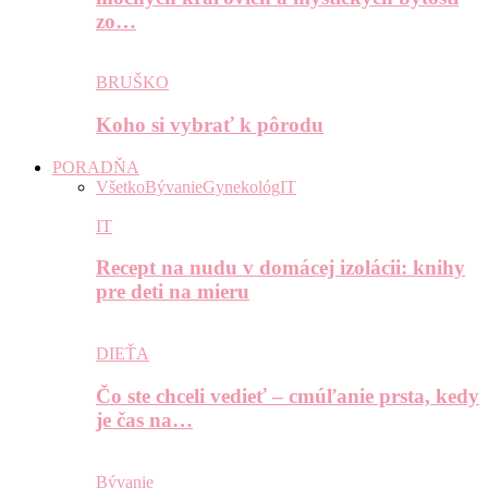
zo…
BRUŠKO
Koho si vybrať k pôrodu
PORADŇA
Všetko
Bývanie
Gynekológ
IT
IT
Recept na nudu v domácej izolácii: knihy
pre deti na mieru
DIEŤA
Čo ste chceli vedieť – cmúľanie prsta, kedy
je čas na…
Bývanie