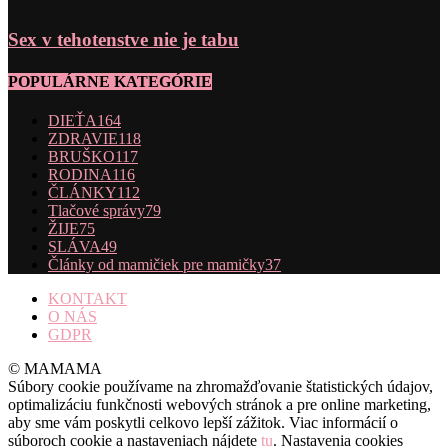
Sex v tehotenstve nie je tabu
POPULÁRNE KATEGÓRIE
DIEŤA
164
ZDRAVIE
118
BRUŠKO
117
RODINA
116
ČLÁNKY
112
Tlačové správy
79
ŽIJE
75
SLÁVA
49
Články od mamičiek pre mamičky
37
KONTAKT
O NÁS
GDPR
© MAMAMA
Súbory cookie používame na zhromažďovanie štatistických údajov,
optimalizáciu funkčnosti webových stránok a pre online marketing,
aby sme vám poskytli celkovo lepší zážitok. Viac informácií o
súboroch cookie a nastaveniach nájdete
tu
. Nastavenia cookies