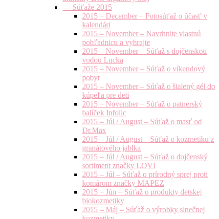
— Súťaže 2015
2015 – December – Fotosúťaž o účasť v
kalendári
2015 – November – Navrhnite vlastnú
pohľadnicu a vyhrajte
2015 – November – Súťaž s dojčenskou
vodou Lucka
2015 – November – Súťaž o víkendový
pobyt
2015 – November – Súťaž o šialený gél do
kúpeľa pre deti
2015 – November – Súťaž o patnerský
balíček Infolic
2015 – Júl / August – Súťaž o masť od
Dr.Max
2015 – Júl / August – Súťaž o kozmetiku z
granátového jablka
2015 – Júl / August – Súťaž o dojčenský
sortiment značky LOVI
2015 – Júl – Súťaž o prírodný sprej proti
komárom značky MAPEZ
2015 – Jún – Súťaž o produkty detskej
biokozmetiky
2015 – Máj – Súťaž o výrobky slnečnej
kozmetiky