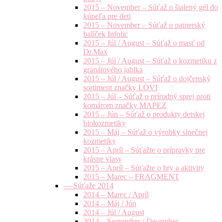
2015 – November – Súťaž o šialený gél do
kúpeľa pre deti
2015 – November – Súťaž o patnerský
balíček Infolic
2015 – Júl / August – Súťaž o masť od
Dr.Max
2015 – Júl / August – Súťaž o kozmetiku z
granátového jablka
2015 – Júl / August – Súťaž o dojčenský
sortiment značky LOVI
2015 – Júl – Súťaž o prírodný sprej proti
komárom značky MAPEZ
2015 – Jún – Súťaž o produkty detskej
biokozmetiky
2015 – Máj – Súťaž o výrobky slnečnej
kozmetiky
2015 – Apríl – Súťažte o prípravky pre
krásne vlasy
2015 – Apríl – Súťažte o hry a aktivity
2015 – Marec – FRAGMENT
— Súťaže 2014
2014 – Marec / Apríl
2014 – Máj / Jún
2014 – Júl / August
2014 – September / December