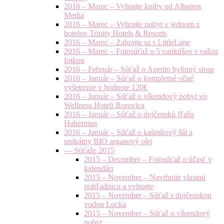
2016 – Marec – Vyhrajte knihy od Albatros
Media
2016 – Marec – Vyhrajte pobyt v jednom z
hotelov Trinity Hotels & Resorts
2016 – Marec – Zahrajte sa s LittleLane
2016 – Marec – Fotosúťaž o 5 vankúšov s vašou
fotkou
2016 – Február – Súťaž o Apetito bylinný sirup
2016 – Január – Súťaž o kompletné očné
vyšetrenie v hodnote 120€
2016 – Január – Súťaž o víkendový pobyt vo
Wellness Hoteli Borovica
2016 – Január – Súťaž o dojčenskú fľašu
Haberman
2016 – Január – Súťaž o kašmírový šál a
unikátny BIO arganový olej
— Súťaže 2015
2015 – December – Fotosúťaž o účasť v
kalendári
2015 – November – Navrhnite vlastnú
pohľadnicu a vyhrajte
2015 – November – Súťaž s dojčenskou
vodou Lucka
2015 – November – Súťaž o víkendový
pobyt