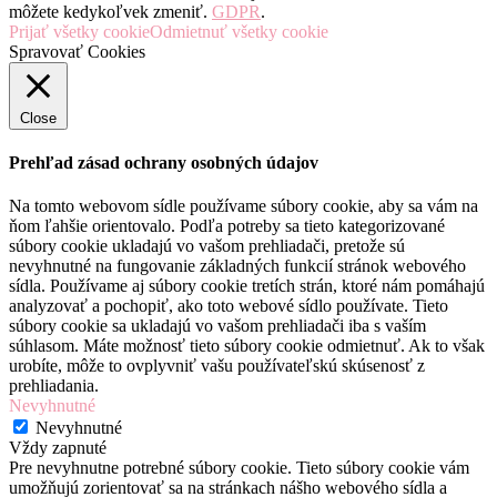
môžete kedykoľvek zmeniť.
GDPR
.
Prijať všetky cookie
Odmietnuť všetky cookie
Spravovať Cookies
Close
Prehľad zásad ochrany osobných údajov
Na tomto webovom sídle používame súbory cookie, aby sa vám na
ňom ľahšie orientovalo. Podľa potreby sa tieto kategorizované
súbory cookie ukladajú vo vašom prehliadači, pretože sú
nevyhnutné na fungovanie základných funkcií stránok webového
sídla. Používame aj súbory cookie tretích strán, ktoré nám pomáhajú
analyzovať a pochopiť, ako toto webové sídlo používate. Tieto
súbory cookie sa ukladajú vo vašom prehliadači iba s vaším
súhlasom. Máte možnosť tieto súbory cookie odmietnuť. Ak to však
urobíte, môže to ovplyvniť vašu používateľskú skúsenosť z
prehliadania.
Nevyhnutné
Nevyhnutné
Vždy zapnuté
Pre nevyhnutne potrebné súbory cookie. Tieto súbory cookie vám
umožňujú zorientovať sa na stránkach nášho webového sídla a