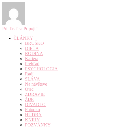
Prihlásiť sa
Pripojiť
ČLÁNKY
BRUŠKO
DIEŤA
RODINA
Kariéra
Prehľad
PSYCHOLOGIA
Radí
SLÁVA
Na návšteve
Otec
ZDRAVIE
ŽIJE
DIVADLO
Fotooko
HUDBA
KNIHY
POZVÁNKY