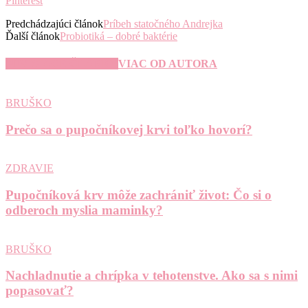
Pinterest
Predchádzajúci článok
Príbeh statočného Andrejka
Ďalší článok
Probiotiká – dobré baktérie
SÚVISIACE ČLÁNKY
VIAC OD AUTORA
BRUŠKO
Prečo sa o pupočníkovej krvi toľko hovorí?
ZDRAVIE
Pupočníková krv môže zachrániť život: Čo si o
odberoch myslia maminky?
BRUŠKO
Nachladnutie a chrípka v tehotenstve. Ako sa s nimi
popasovať?