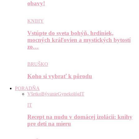
obavy!
KNIHY
Vstúpte do sveta bohýň, hrdiniek,
mocných kráľovien a mystických bytostí
zo…
BRUŠKO
Koho si vybrať k pôrodu
PORADŇA
Všetko
Bývanie
Gynekológ
IT
IT
Recept na nudu v domácej izolácii: knihy
pre deti na mieru