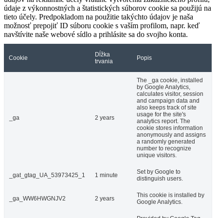
údaje z výkonnostných a štatistických súborov cookie sa použijú na
tieto účely. Predpokladom na použitie takýchto údajov je naša
možnosť prepojiť ID súboru cookie s vaším profilom, napr. keď
navštívite naše webové sídlo a prihlásite sa do svojho konta.
Dĺžka
Cookie
Popis
trvania
The _ga cookie, installed
by Google Analytics,
calculates visitor, session
and campaign data and
also keeps track of site
usage for the site's
_ga
2 years
analytics report. The
cookie stores information
anonymously and assigns
a randomly generated
number to recognize
unique visitors.
Set by Google to
_gat_gtag_UA_53973425_1
1 minute
distinguish users.
This cookie is installed by
_ga_WW6HWGNJV2
2 years
Google Analytics.