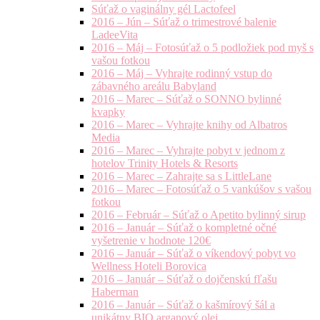
Súťaž o vaginálny gél Lactofeel
2016 – Jún – Súťaž o trimestrové balenie
LadeeVita
2016 – Máj – Fotosúťaž o 5 podložiek pod myš s
vašou fotkou
2016 – Máj – Vyhrajte rodinný vstup do
zábavného areálu Babyland
2016 – Marec – Súťaž o SONNO bylinné
kvapky
2016 – Marec – Vyhrajte knihy od Albatros
Media
2016 – Marec – Vyhrajte pobyt v jednom z
hotelov Trinity Hotels & Resorts
2016 – Marec – Zahrajte sa s LittleLane
2016 – Marec – Fotosúťaž o 5 vankúšov s vašou
fotkou
2016 – Február – Súťaž o Apetito bylinný sirup
2016 – Január – Súťaž o kompletné očné
vyšetrenie v hodnote 120€
2016 – Január – Súťaž o víkendový pobyt vo
Wellness Hoteli Borovica
2016 – Január – Súťaž o dojčenskú fľašu
Haberman
2016 – Január – Súťaž o kašmírový šál a
unikátny BIO arganový olej