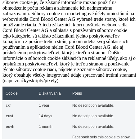
súborov cookie je, že získané informácie možno použiť na
obmedzenie počtu reklám a zabránenie ich nadmernému
zobrazovaniu. Súbory cookie na marketingové účely umiestňujú na
webové sídla Cord Blood Center AG vybrané tretie strany, ktoré ich
používanie riadia. A teda zákazníci, ktorí navštívia webové sídla
Cord Blood Center AG a súhlasia s používaním súborov cookie
tejto kategórie, sú takisto zákazníkmi týchto poskytovateľov
konajúcich z pozície tretích strán, pričom udelia svoj súhlas s ich
používaním a aplikáciou nielen Cord Blood Center AG, ale aj
príslušnému poskytovateľovi, ktorý je treťou stranou. Ďalšie
informácie o súboroch cookie slúžiacich na reklamné účely, ako aj o
príslušnom poskytovateľovi, ktorý je treťou stranou a používanie
týchto súborov cookie riadi, nájdete v zozname súborov cookie,
ktorý obsahuje všetky integrované údaje spracované tretími stranami
(napr. značky/skripty/pixely).
Cookie
Dĺžka trvania
Popis
ckf
1 year
No description available.
euvf
14 days
No description available.
euvh
1 month
No description available.
Facebook sets this cookie to show