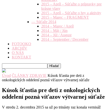
2015 – Apríl – Súťažte o prípravky pre
krásne vlasy
2015 – Apríl – Súťažte o hry a aktivity
2015 – Marec – FRAGMENT
— Súťaže 2014
2014 – Marec / Apríl
2014 – Máj / Jún
2014 – Júl / August
2014 – September / December
FOTOOKO
ARCHÍV
O NÁS
KONTAKT
Úvod
ČLÁNKY
ZDRAVIE
Kúsok šťastia pre deti z
onkologických oddelení pozná víťazov výtvarnej súťaže
Kúsok šťastia pre deti z onkologických
oddelení pozná víťazov výtvarnej súťaže
V stredu 2. decembra 2015 sa už po trinásty raz konala vernisáž