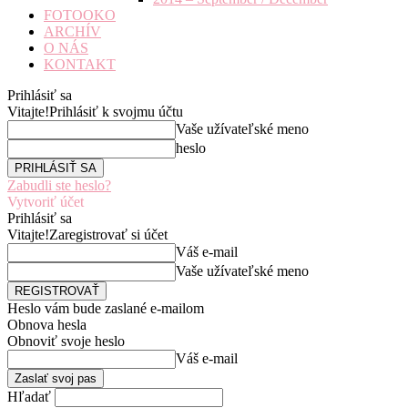
FOTOOKO
ARCHÍV
O NÁS
KONTAKT
Prihlásiť sa
Vitajte!
Prihlásiť k svojmu účtu
Vaše užívateľské meno
heslo
Zabudli ste heslo?
Vytvoriť účet
Prihlásiť sa
Vitajte!
Zaregistrovať si účet
Váš e-mail
Vaše užívateľské meno
Heslo vám bude zaslané e-mailom
Obnova hesla
Obnoviť svoje heslo
Váš e-mail
Hľadať