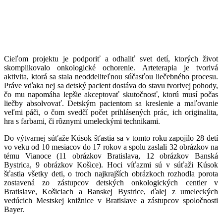
Cieľom projektu je podporiť a odhaliť svet detí, ktorých život
skomplikovalo onkologické ochorenie. Arteterapia je tvorivá
aktivita, ktorá sa stala neoddeliteľnou súčasťou liečebného procesu.
Práve vďaka nej sa detský pacient dostáva do stavu tvorivej pohody,
čo mu napomáha lepšie akceptovať skutočnosť, ktorú musí počas
liečby absolvovať. Detským pacientom sa kreslenie a maľovanie
veľmi páči, o čom svedčí počet prihlásených prác, ich originalita,
hra s farbami, či rôznymi umeleckými technikami.
Do výtvarnej súťaže Kúsok šťastia sa v tomto roku zapojilo 28 detí
vo veku od 10 mesiacov do 17 rokov a spolu zaslali 32 obrázkov na
tému Vianoce (11 obrázkov Bratislava, 12 obrázkov Banská
Bystrica, 9 obrázkov Košice). Hoci víťazmi sú v súťaži Kúsok
šťastia všetky deti, o troch najkrajších obrázkoch rozhodla porota
zostavená zo zástupcov detských onkologických centier v
Bratislave, Košiciach a Banskej Bystrice, ďalej z umeleckých
vedúcich Mestskej knižnice v Bratislave a zástupcov spoločnosti
Bayer.