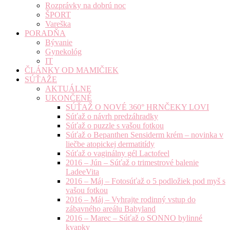
Rozprávky na dobrú noc
ŠPORT
Vareška
PORADŇA
Bývanie
Gynekológ
IT
ČLÁNKY OD MAMIČIEK
SÚŤAŽE
AKTUÁLNE
UKONČENÉ
SÚŤAŽ O NOVÉ 360° HRNČEKY LOVI
Súťaž o návrh predzáhradky
Súťaž o puzzle s vašou fotkou
Súťaž o Bepanthen Sensiderm krém – novinka v
liečbe atopickej dermatitídy
Súťaž o vaginálny gél Lactofeel
2016 – Jún – Súťaž o trimestrové balenie
LadeeVita
2016 – Máj – Fotosúťaž o 5 podložiek pod myš s
vašou fotkou
2016 – Máj – Vyhrajte rodinný vstup do
zábavného areálu Babyland
2016 – Marec – Súťaž o SONNO bylinné
kvapky