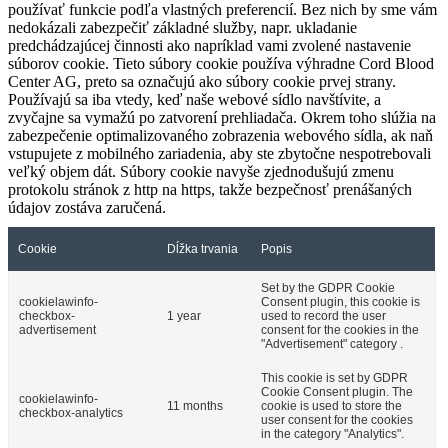
používať funkcie podľa vlastných preferencií. Bez nich by sme vám
nedokázali zabezpečiť základné služby, napr. ukladanie
predchádzajúcej činnosti ako napríklad vami zvolené nastavenie
súborov cookie. Tieto súbory cookie používa výhradne Cord Blood
Center AG, preto sa označujú ako súbory cookie prvej strany.
Používajú sa iba vtedy, keď naše webové sídlo navštívite, a
zvyčajne sa vymažú po zatvorení prehliadača. Okrem toho slúžia na
zabezpečenie optimalizovaného zobrazenia webového sídla, ak naň
vstupujete z mobilného zariadenia, aby ste zbytočne nespotrebovali
veľký objem dát. Súbory cookie navyše zjednodušujú zmenu
protokolu stránok z http na https, takže bezpečnosť prenášaných
údajov zostáva zaručená.
Cookie
Dĺžka trvania
Popis
Set by the GDPR Cookie
cookielawinfo-
Consent plugin, this cookie is
checkbox-
1 year
used to record the user
advertisement
consent for the cookies in the
"Advertisement" category .
This cookie is set by GDPR
Cookie Consent plugin. The
cookielawinfo-
11 months
cookie is used to store the
checkbox-analytics
user consent for the cookies
in the category "Analytics".