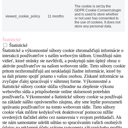
The cookie is set by the
GDPR Cookie Consent plugin
and is used to store whether
viewed_cookie_policy
11 months
or not user has consented to
the use of cookies. It does not
store any personal data.
Štatistické
Štatistické
Štatistické a výkonnostné súbory cookie zhromažďujú informácie o
interakcii používateľov s naším webovým sídlom. Umožňujú nám
vidieť, ktoré stránky ste navštívili, a poskytujú nám úplný obraz o
aktivite používateľov na našom webovom sídle. Tieto súbory cookie
pritom nezhromažďujú ani neukladajú žiadne informácie, ktoré by
sa dali priamo spojiť priamo s vašou osobou. Získané informácie sa
zvyčajne ďalej spracúvajú v súhrnnej forme. Výkonnostné a
štatistické súbory cookie slúžia výhradne na zlepšenie výkonu
webového sídla a prispôsobenie online skúsenosti potrebám
používateľa. Výkonnostné a štatistické súbory cookie sa používajú
na základe nášho oprávneného záujmu, aby sme lepšie porozumeli
správaniu používateľov na tomto webovom sídle. Tieto súbory
cookie však môžete kedykoľvek deaktivovať pomocou nižšie
uvedených tlačidiel alebo cez nastavenia v svojom prehliadači. Ak
ste nám samostatne udelili súhlas so spracúvaním vašich osobných
údajov na reklamné účely vrátane vytvorenia zákazníckeho profilu,