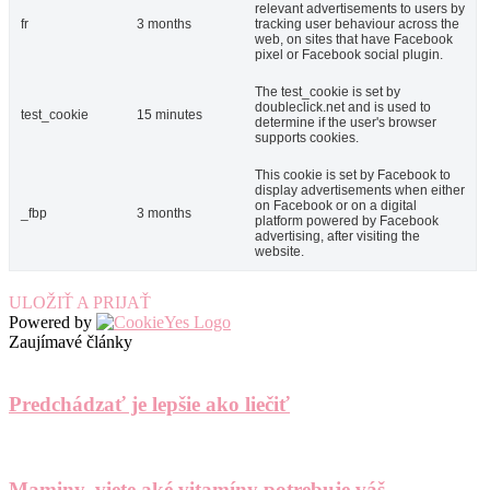
relevant advertisements to users by
fr
3 months
tracking user behaviour across the
web, on sites that have Facebook
pixel or Facebook social plugin.
The test_cookie is set by
doubleclick.net and is used to
test_cookie
15 minutes
determine if the user's browser
supports cookies.
This cookie is set by Facebook to
display advertisements when either
on Facebook or on a digital
_fbp
3 months
platform powered by Facebook
advertising, after visiting the
website.
ULOŽIŤ A PRIJAŤ
Powered by
Zaujímavé články
Predchádzať je lepšie ako liečiť
Maminy, viete aké vitamíny potrebuje váš