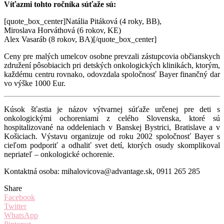
Víťazmi tohto ročníka súťaže sú:
[quote_box_center]Natália Pitáková (4 roky, BB),
Miroslava Horváthová (6 rokov, KE)
Alex Vasaráb (8 rokov, BA)[/quote_box_center]
Ceny pre malých umelcov osobne prevzali zástupcovia občianskych
združení pôsobiacich pri detských onkologických klinikách, ktorým,
každému centru rovnako, odovzdala spoločnosť Bayer finančný dar
vo výške 1000 Eur.
Kúsok šťastia je názov výtvarnej súťaže určenej pre deti s
onkologickými ochoreniami z celého Slovenska, ktoré sú
hospitalizované na oddeleniach v Banskej Bystrici, Bratislave a v
Košiciach. Výstavu organizuje od roku 2002 spoločnosť Bayer s
cieľom podporiť a odhaliť svet detí, ktorých osudy skomplikoval
nepriateľ – onkologické ochorenie.
Kontaktná osoba: mihalovicova@advantage.sk, 0911 265 285
Share
Facebook
Twitter
WhatsApp