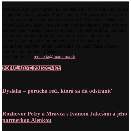
MAMAMA je určená primárne pre mamičky, súčasné aj budúce, ale
svojimi témami sa nesústreďuje iba na ne. Vďaka svojmu rozsahu a
pestrému obsahu je zaujímavý pre všetkých. Čitateľky a čitatelia v
MAMAMA nachádzajú nielen témy o zdraví dieťaťa, jeho výžive a
starostlivosti. Väčšina článkov sa venuje životnému štýlu, potrebám
a záujmom modernej rodiny: rozhovorom so zaujímavými
osobnosťami, praktickému poradenstvo z rôznych oblastí,
rodinnému rozpočtu, móde, kozmetike, voľnému času, zábave,
kultúre… a mnohému ďalšiemu.
Kontaktujte nás:
redakcia@mamama.sk
POPULÁRNE PRÍSPEVKY
Dyslália – porucha reči, ktorá sa dá odstrániť
Rozhovor Petry a Mravca s Ivanom Jakešom a jeho
partnerkou Alenkou