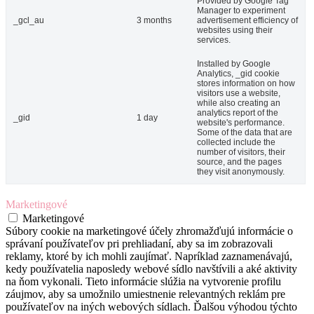
Provided by Google Tag
Manager to experiment
_gcl_au
3 months
advertisement efficiency of
websites using their
services.
Installed by Google
Analytics, _gid cookie
stores information on how
visitors use a website,
while also creating an
analytics report of the
_gid
1 day
website's performance.
Some of the data that are
collected include the
number of visitors, their
source, and the pages
they visit anonymously.
Marketingové
Marketingové
Súbory cookie na marketingové účely zhromažďujú informácie o
správaní používateľov pri prehliadaní, aby sa im zobrazovali
reklamy, ktoré by ich mohli zaujímať. Napríklad zaznamenávajú,
kedy používatelia naposledy webové sídlo navštívili a aké aktivity
na ňom vykonali. Tieto informácie slúžia na vytvorenie profilu
záujmov, aby sa umožnilo umiestnenie relevantných reklám pre
používateľov na iných webových sídlach. Ďalšou výhodou týchto