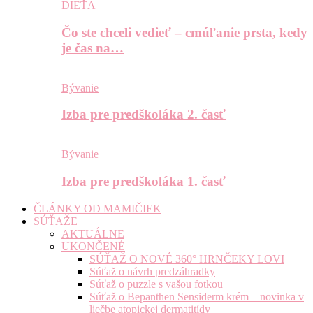
DIEŤA
Čo ste chceli vedieť – cmúľanie prsta, kedy
je čas na…
Bývanie
Izba pre predškoláka 2. časť
Bývanie
Izba pre predškoláka 1. časť
ČLÁNKY OD MAMIČIEK
SÚŤAŽE
AKTUÁLNE
UKONČENÉ
SÚŤAŽ O NOVÉ 360° HRNČEKY LOVI
Súťaž o návrh predzáhradky
Súťaž o puzzle s vašou fotkou
Súťaž o Bepanthen Sensiderm krém – novinka v
liečbe atopickej dermatitídy