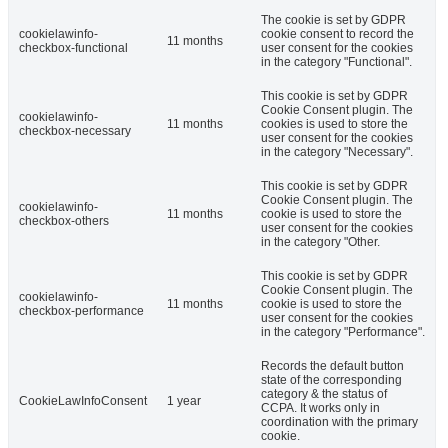
The cookie is set by GDPR
cookielawinfo-
cookie consent to record the
11 months
checkbox-functional
user consent for the cookies
in the category "Functional".
This cookie is set by GDPR
Cookie Consent plugin. The
cookielawinfo-
11 months
cookies is used to store the
checkbox-necessary
user consent for the cookies
in the category "Necessary".
This cookie is set by GDPR
Cookie Consent plugin. The
cookielawinfo-
11 months
cookie is used to store the
checkbox-others
user consent for the cookies
in the category "Other.
This cookie is set by GDPR
Cookie Consent plugin. The
cookielawinfo-
11 months
cookie is used to store the
checkbox-performance
user consent for the cookies
in the category "Performance".
Records the default button
state of the corresponding
category & the status of
CookieLawInfoConsent
1 year
CCPA. It works only in
coordination with the primary
cookie.