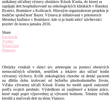
unikátnej súťažnej výstavy obrázkov Kúsok šťastia, do ktorej sa
zapájajú deti hospitalizované na onkologických klinikách v Banskej
Bystrici, Bratislave a Košiciach. Hlavným organizátorom projektu je
tradične spoločnosť Bayer. Výstava je inštalovaná v priestoroch
Mestskej knižnice v Bratislave, kde si ju budú môcť návštevníci
pozrieť do konca januára 2016.
Share
Facebook
Twitter
WhatsApp
Pinterest
Obrázky vznikali v rámci tzv. arteterapie za pomoci obetavých
nemocničných učiteliek, sestričiek a lekárov ako súčasť hodín
výtvarnej výchovy. Kvôli onkologickej chorobe sú detskí pacienti
na dlhšiu dobu izolovaní od bežného plnohodnotného života.
Vďaka výtvarnej súťaži Kúsok šťastia ho mohli aspoň znázorniť
podľa svojich predstáv. Výsledkom sú zaujímavé a krásne práce,
ktoré majú popri výpovednej aj výtvarnú hodnotu. Trinásty ročník
kreslili a maľovali deti na tému Vianoce.